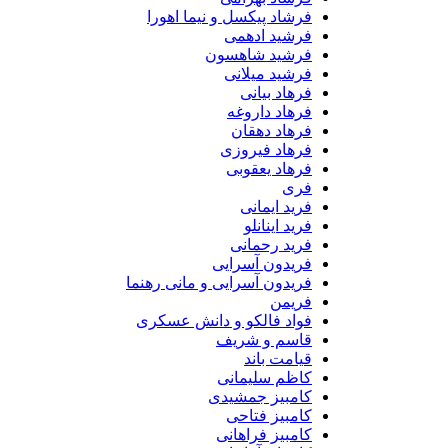
فرشاد پیکسل و نیما اهورا
فرشید ادهمی
فرشید شاهسون
فرشید میلانی
فرهاد بیانی
فرهاد داروغه
فرهاد دهقان
فرهاد فیروزی
فرهاد یعقوبی
فری
فرید ایمانی
فرید اینانلو
فرید رحمانی
فریدون آسرایی
فریدون آسرایی و مانی رهنما
فریمن
فواد فالکو و دانش عسکری
قاسم و شریف
قیامت باند
کاظم سلیمانی
کامبیز جمشیدی
کامبیز فتاحی
کامبیز فراهانی