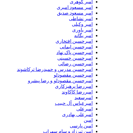
امیر گوهری
امیر مسعود امیری
امیر مسعود صدیق
امیر نشاطی
امیر وکیلی
امیر یاوری
امیر یگانه
امیرحسین افتخاری
امیرحسین ایمانی
امیرحسین پاک نهاد
امیرحسین حسینی
امیرحسین رضائی
امیرحسین مدرس و حمیدرضا ترکاشوند
امیرحسین مقصودلو
امیرحسین مقصودلو و رضا پیشرو
امیررضا پرهیزکاری
امیررضا کاکاوند
امیرسعید
امیرعباس آل حبیب
امیرعلی
امیرعلی بهادری
امین
امین پارسی
امین تیرزاد و سام سهراب