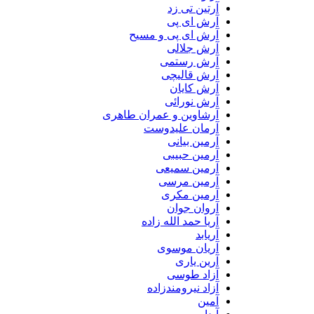
آرتین تی زد
آرش ای پی
آرش ای پی و مسیح
آرش جلالی
آرش رستمی
آرش قالیچی
آرش کایان
آرش نورائی
آرشاوین و عمران طاهری
آرمان علیدوست
آرمین بیانی
آرمین حبیبی
آرمین سمیعی
آرمین مرسی
آرمین مکری
آروان جوان
آریا حمد الله زاده
آریابد
آریان موسوی
آرین یاری
آزاد طوسی
آزاد نیرومندزاده
آمین