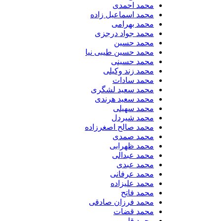
محمد احمدی
محمد اسماعیل زاده
محمد بهرامی
محمد جواد درجزی
محمد حسین
محمد حسین طیبی نیا
محمد حسینی
محمد زند وکیلی
محمد سادات
محمد سعید لشگری
محمد سعید هرندی
محمد سهیلی
​محمد شیردل
محمد صالح اصغرزاده
محمد صمدی
محمد ظهرابی
محمد عبدالی
محمد عبدی
محمد عرفانی
محمد علیزاده
محمد فاتح
محمد فرزان صادقی
محمد قضات
محمد قلی پور