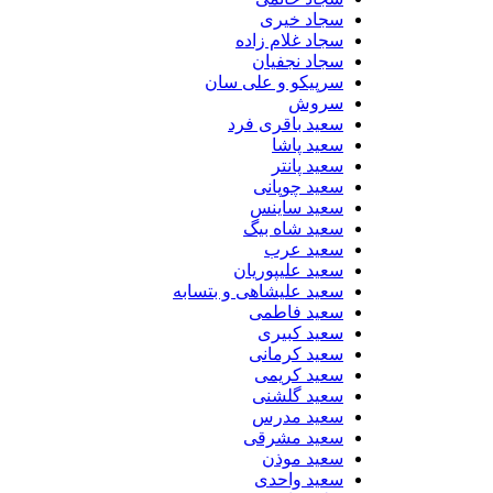
سجاد خیری
سجاد غلام زاده
سجاد نجفیان
سرپیکو و علی سان
سروش
سعید باقری فرد
سعید پاشا
سعید پانتر
سعید چوپانی
سعید ساینس
سعید شاه بیگ
سعید عرب
سعید علیپوریان
سعید علیشاهی و بتسابه
سعید فاطمی
سعید کبیری
سعید کرمانی
سعید کریمی
سعید گلشنی
سعید مدرس
سعید مشرقی
سعید موذن
سعید واحدی