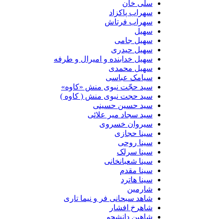
سلی خان
سهراب پاکزاد
سهراب فرتاش
سهیل
سهیل جامی
سهیل حیدری
سهیل خدابنده و امیرال و طرفه
سهیل محمدی
سیامک عباسی
سید حجّت نبوی منش «کاوه»
سید حجت نبوی منش ( کاوه )
سید حسین حسینى
سید سجاد میر علائی
سیروان خسروی
سینا حجازی
سینا روحی
سینا سرلک
سینا شعبانخانی
سینا مقدم
سینا هاترد
شارمین
شاهد سبحانی فر و نیما تاری
شاهرخ افشار
شاهین دانشجو