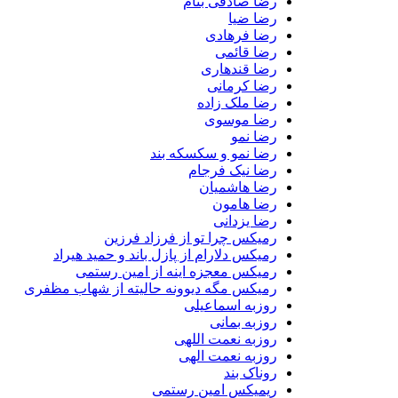
رضا صادقی بنام
رضا ضیا
رضا فرهادی
رضا قائمی
رضا قندهاری
رضا کرمانی
رضا ملک زاده
رضا موسوی
رضا نمو
رضا نمو و سکسکه بند
رضا نیک فرجام
رضا هاشمیان
رضا هامون
رضا یزدانی
رمیکس چرا تو از فرزاد فرزین
رمیکس دلارام از پازل باند و حمید هیراد
رمیکس معجزه اینه از امین رستمی
رمیکس مگه دیوونه حالیته از شهاب مظفری
روزبه اسماعیلی
روزبه بمانی
روزبه نعمت اللهی
روزبه نعمت الهی
روناک بند
ریمیکس امین رستمی