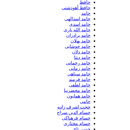
حافظ
حافظ آهودشتی
حامد
حامد اسدالهی
حامد اسدی
حامد الله یاری
حامد برادران
حامد پهلان
حامد خوشابی
حامد دلان
حامد دنتا
حامد رحمانی
حامد زمانی
حامد سیاهی
حامد فرمند
حامد لطفی
حامد محضرنیا
حامد همایون
حامی
حجت اشرف زاده
حسام الدین سراج
حسام فرهناکی
حسام مختاری
حسن تاج