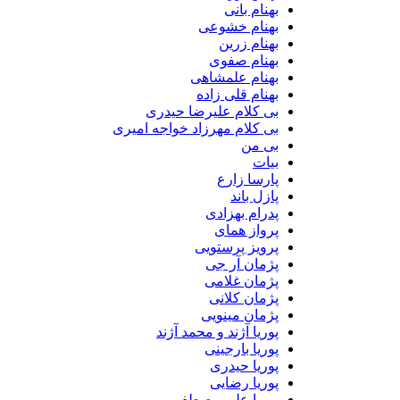
بهنام بانی
بهنام خشوعی
بهنام زرین
بهنام صفوی
بهنام علمشاهی
بهنام قلی زاده
بی کلام علیرضا حیدری
بی کلام مهرزاد خواجه امیری
بی من
بیات
پارسا زارع
پازل باند
پدرام بهزادی
پرواز همای
پرویز پرستویی
پژمان آر جی
پژمان غلامی
پژمان کلانی
پژمان مینویی
پوریا آژند و محمد آژند
پوریا بارجینی
پوریا حیدری
پوریا رضایی
پوریا علی مصطفی