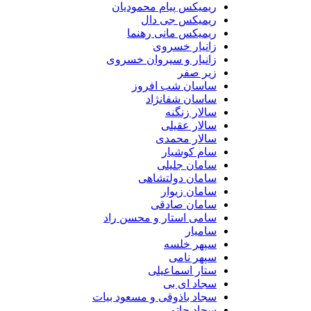
ریمیکس پیام محمودیان
ریمیکس جی دال
ریمیکس مانی رهنما
زانیار خسروی
زانیار و سیروان خسروی
زیر صفر
ساسان شب افروز
ساسان شفانژاد
سالار زنگنه
سالار عقیلی
سالار محمدی
سام کوشیار
سامان جلیلی
سامان دولتشاهی
سامان زیوار
سامان صادقی
سامی استار و محسن راد
سامیار
سپهر خلسه
سپهر نامی
ستار اسماعیلی
سجاد ای بی
سجاد باذوقی و مسعود بیات
سجاد حاتمی