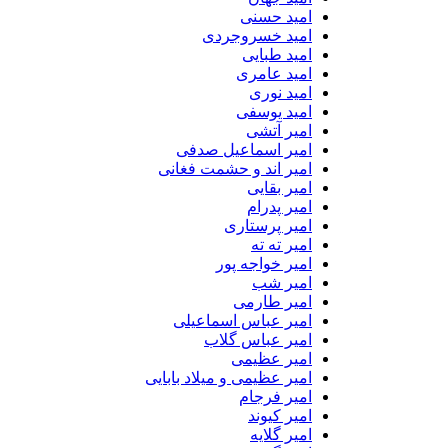
امید حسنی
امید خسروجردی
امید طبایی
امید عامری
امید نوری
امید یوسفی
امیر آتشی
امیر اسماعیل صدفی
امیر اند و حشمت فغانی
امیر بقایی
امیر پدرام
امیر پرستاری
امیر ته ته
امیر خواجه پور
امیر شب
امیر طارمی
امیر عباس اسماعیلی
امیر عباس گلاب
امیر عظیمی
امیر عظیمی و میلاد بابایی
امیر فرجام
امیر کیوند
امیر گلایه