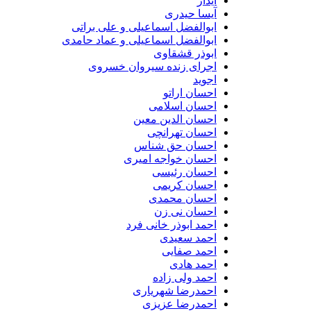
آیدار
آیسا حیدری
ابوالفضل اسماعیلی و علی براتی
ابوالفضل اسماعیلی و عماد حامدی
ابوذر قشقاوی
اجرای زنده سیروان خسروی
اجوید
احسان اراتو
احسان اسلامی
احسان الدین معین
احسان تهرانچی
احسان حق شناس
احسان خواجه امیری
احسان رئیسی
احسان کریمی
احسان محمدی
احسان نی زن
احمد ابوذر خانی فرد
احمد سعیدی
احمد صفایی
احمد هادی
احمد ولی زاده
احمدرضا شهریاری
احمدرضا عزیزی