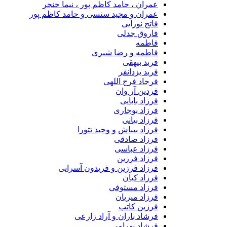
عمران ، حامد کاظم پور ، نیما حنجر
عمران و مجید سنسی و حامد کاظم پور
فاتح نورایی
فاروق جدلی
فاطمه
فاطمه و رضا شیری
فربد بیهقی
فربد یزدانفر
فرجاد فرج اللهی
فردین آر وان
فرزاد بابایی
فرزاد بوجاری
فرزاد بیانی
فرزاد بیباش و وحید تتورا
فرزاد صادقی
فرزاد عباسی
فرزاد فرزین
فرزاد فرزین و فریدون آسرایی
فرزاد کیان
فرزاد مستوفی
فرزاد میریان
فرزین کاتب
فرشاد باران و آراد زارعی
فرشاد بهرامی