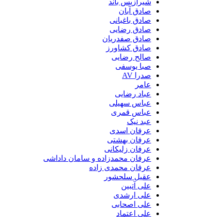
شیرازیس باند
صادق آبان
صادق باغبانی
صادق رضایی
صادق صفدریان
صادق کشاورز
صالح رضایی
صبا یوسفی
صدرا AV
عامر
عباد رضایی
عباس سهیلی
عباس قمری
عبد نیک
عرفان اسدی
عرفان بهشتی
عرفان زلیکانی
عرفان محمدزاده و سامان داداشی
عرفان محمدی زاده
عقیل سلحشور
علی آتبین
علی ارشدی
علی اصحابی
علی اعتماد