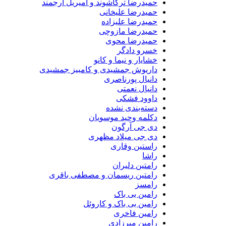
حمیدرضا ترکاشوند و امیریل ارجمند
حمیدرضا علیخانی
حمیدرضا علیزاده
حمیدرضا مازوچی
حمیدرضا محوی
خسرو دادگر
خشایار و نیما و کانو
داریوش جمشیدی و کامبیز جمشیدی
دانیال پورناصری
دانیال نعمتی
داوود فشکی
دسته‌بندی نشده
دکلمه وحید موسویان
دی جی آرگون
دی جی میلاد مظهری
راستین وقاری
راشا
رامتین دلیران
رامتین ریسمان و مصطفی باقری
رامسز
رامین بی باک
رامین بی باک و کاروئل
رامین فاخری
رامین میرزادی