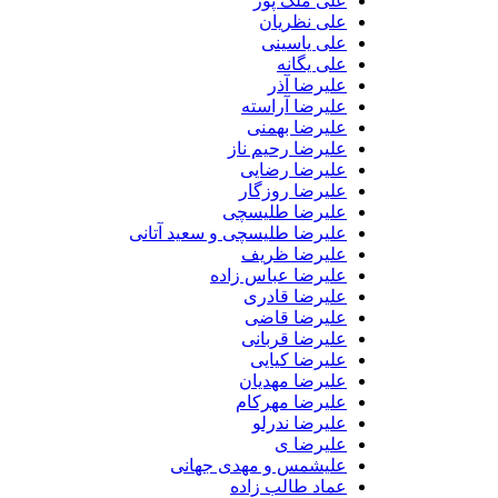
علی ملک پور
علی نظریان
علی یاسینی
علی یگانه
علیرضا آذر
علیرضا آراسته
علیرضا بهمنی
علیرضا رحیم ناز
علیرضا رضایی
علیرضا روزگار
علیرضا طلیسچی
علیرضا طلیسچی و سعید آتانی
علیرضا ظریف
علیرضا عباس زاده
علیرضا قادری
علیرضا قاضی
علیرضا قربانی
علیرضا کیایی
علیرضا مهدیان
علیرضا مهرکام
علیرضا ندرلو
علیرضا ی
علیشمس و مهدی جهانی
عماد طالب زاده