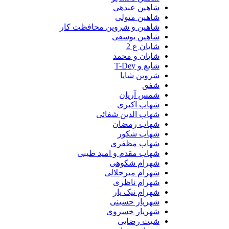
شاهین عبدهی
شاهین متولی
شاهین و شروین محافظت کار
شاهین یوسفی
شایان ع 2
شایان و محمد
شایع و T-Dey
شروین شایا
شفق
شمس آریان
شهاب اکبری
شهاب الدین شفائی
شهاب رمضان
شهاب شکور
شهاب مظفری
شهاب مقدم و امید طیبی
شهرام شکوهی
شهرام میرجلالی
شهرام ناظری
شهرام نیک یار
شهریار حسینی
شهریار خسروی
شیث رضایی