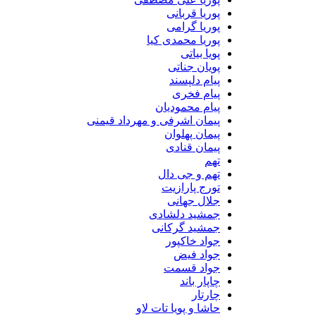
پوریا قربانی
پوریا گرامی
پوریا محمدی کیا
پویا بیاتی
پویان جناتی
پیام دلپسند
پیام فخری
پیام محمودیان
پیمان اشرفی و مهرداد قیمنی
پیمان پهلوان
پیمان قنادی
تهم
تهم و جی دال
تورج پارازیت
جلال جهانی
جمشید دلشادی
جمشید گرکانی
جواد خاکپور
جواد فیض
جواد قسمت
چاپار باند
چارتار
حاشا و پویا تات لاو