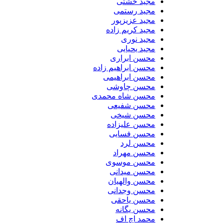
مجید خشتی
مجید رستمی
مجید عزیزپور
مجید کریم زاده
مجید نوری
مجید یحیایی
محسن ابراری
محسن ابراهیم زاده
محسن ابراهیمی
محسن چاوشی
محسن شاه محمدی
محسن شفیعی
محسن شیخی
محسن علیزاده
محسن فسایی
محسن لرد
محسن مهراد
محسن موسوی
محسن میدانی
محسن والهیان
محسن وجدانی
محسن یاحقی
محسن یگانه
محمد اچ اف