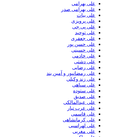
علی بهرامی
علی بهرامی صدر
علی بیات
علی پرویزی
علی پی جی
علی توحید
علی جعفری
علی حسن پور
علی حسینی
علی خادمی
علی دشتی
علی رضایی
علی رمضانپور و آمین بند
علی زند وکیلی
علی سپاهی
علی ستوده
علی صدیق
علی عبدالمالکی
علی عرب تبار
علی قاسمی
علی کرمانشاهی
علی لهراسبی
علی مغربی