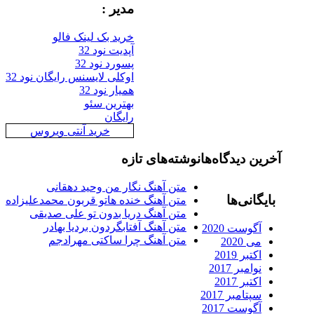
مدیر :
خرید بک لینک فالو
آپدیت نود 32
پسورد نود 32
اوکلی لایسنس رایگان نود 32
همیار نود 32
بهترین سئو
رایگان
خرید آنتی ویروس
رین دیدگاه‌ها
نوشته‌های تازه
متن آهنگ نگار من وحید دهقانی
ایگانی‌ها
متن آهنگ خنده هاتو قربون محمدعلیزاده
متن آهنگ دریا بدون تو علی صدیقی
متن آهنگ آفتابگردون بردیا بهادر
آگوست 2020
متن آهنگ چرا ساکتی مهرادجم
می 2020
اکتبر 2019
نوامبر 2017
اکتبر 2017
سپتامبر 2017
آگوست 2017