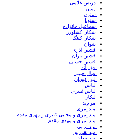
ادریس غلامی
اروین
استون
استونا
اسماعیل خانزاده
اشکان کشاورز
اشکان کینگ
اشوان
افشین آذری
افشین باران
افشین حسنی
افق باند
اقبال حبیبی
البرز نبویان
الیاس
الیاس قنبرى
الیکان
امو باند
امید آمری
امید آمری و مجتبی کبیری و مهدى مقدم
امید آمری و مهدی مقدم
امید ترابی
امید تقی پور
امید جهان