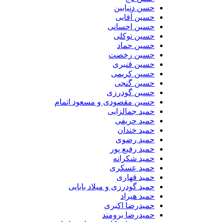
حسن دنیابین
حسین آقایی
حسین احسانی
حسین توکلی
حسین حماد
حسین رخصت
حسین قنبری
حسین کریمی
حسین گنجی
حسین گودرزی
حسین مقصودی و مسعود اتمام
حمید جمالزایی
حمید حریفی
حمید خندان
حمید رضوی
حمید رفیع پور
حمید شکرانه
حمید عسکری
حمید قهاری
حمید گودرزی و میلاد بابایی
حمید هیراد
حمیدرضا اکبری
حمیدرضا برومند