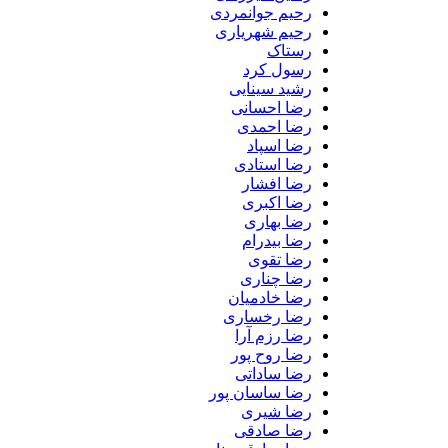
رحیم جوانمردی
رحیم شهریاری
رستاک
رسول کرد
رشید سینایی
رضا احسانی
رضا احمدی
رضا اسپاد
رضا استادی
رضا افشار
رضا اکبری
رضا بهاری
رضا بیدرام
رضا تقوی
رضا چناری
رضا خادمیان
رضا رخساری
رضا رزم آرا
رضا روح پور
رضا ساداتی
رضا ساسان پور
رضا شیری
رضا صادقی