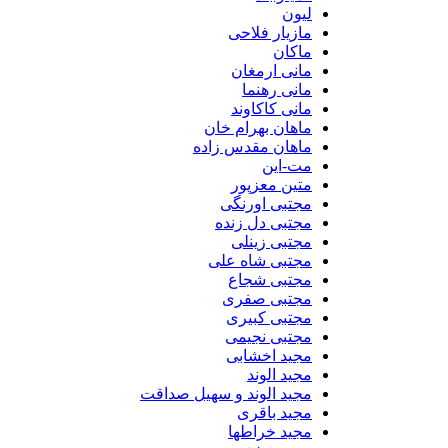
لیون
مازیار فلاحی
ماکان
مانی ارمغان
مانی رهنما
مانی کاکاوند
ماهان بهرام خان
ماهان مقدس زاده
مت-این
متین معزپور
مجتبی اورنگی
مجتبی دل زنده
مجتبی زینلی
مجتبی شاه علی
مجتبی شجاع
مجتبی صفری
مجتبی کبیری
مجتبی نجیمی
مجید اخشابی
مجید الوند‎
مجید الوند و سهیل صداقت
مجید باقری
مجید خراطها