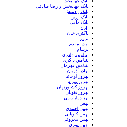
بابک جهانبخش
بابک جهانبخش و رضا صادقی
بابک رادمنش
بابک زرین
بابک مافی
باراد
باکتری خان
بردیا
بردیا مقدم
برسام
بنیامین بهادری
بنیامین ذاکری
بنیامین قهرمان
بهادر آذریان
بهروز اوجاقی
بهروز بهرام
بهروز کشاورزیان
بهروز نقویان
بهزاد پارسایی
بهمن
بهمن احمدی
بهمن کاویانی
بهمن معروفی
بهمن نوری