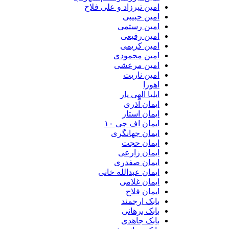
امین تیرزاد و علی فلاح
امین حبیبی
امین رستمی
امین رفیعی
امین کریمی
امین محمودی
امین مرعشی
امین ناریت
اهورا
ایلیا الهی یار
ایمان آذری
ایمان استار
ایمان اف جی ۱۰
ایمان جهانگری
ایمان حجت
ایمان زارعی
ایمان صفدری
ایمان عبدالله خانی
ایمان غلامی
ایمان فلاح
بابک ارجمند
بابک برهانی
بابک جاهدی