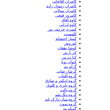
کامران آقاخانی
کامران رسول زاده
کامران مولایی
کامروز فتحی
کاوه آفاق
کاوه ایرانی
کسری حرمتی پور
کلمست
کمیل احتشام
کوروش
کوشا دهقان
کی آرش
کیا دپرس
کیوان پویا
گرام بند
گرشا رضایی
گروه آفتاب
گروه اپیکور و صادق
گروه باتری و کلونل
گروه پالت
گروه دنگ شو
گروه سان دارک باند
گروه سون
گمیلو بند