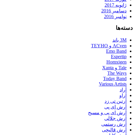
ژانویه 2017
دسامبر 2016
نوامبر 2016
دسته‌ها
3M باند
ACven و TEYHO
Emo Band
Espertip
Homxigen
Tale و Xanta
The Ways
Today Band
Various Artists
آراد
آراو
آرتین تی زد
آرش ای پی
آرش ای پی و مسیح
آرش جلالی
آرش رستمی
آرش قالیچی