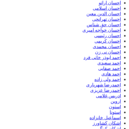
احسان اراتو
احسان اسلامی
احسان الدین معین
احسان تهرانچی
احسان حق شناس
احسان خواجه امیری
احسان رئیسی
احسان کریمی
احسان محمدی
احسان نی زن
احمد ابوذر خانی فرد
احمد سعیدی
احمد صفایی
احمد هادی
احمد ولی زاده
احمدرضا شهریاری
احمدرضا عزیزی
ادریس غلامی
اروین
استون
استونا
اسماعیل خانزاده
اشکان کشاورز
اشکان کینگ