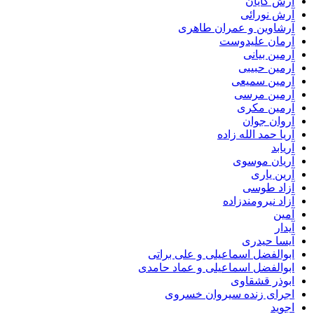
آرش کایان
آرش نورائی
آرشاوین و عمران طاهری
آرمان علیدوست
آرمین بیانی
آرمین حبیبی
آرمین سمیعی
آرمین مرسی
آرمین مکری
آروان جوان
آریا حمد الله زاده
آریابد
آریان موسوی
آرین یاری
آزاد طوسی
آزاد نیرومندزاده
آمین
آیدار
آیسا حیدری
ابوالفضل اسماعیلی و علی براتی
ابوالفضل اسماعیلی و عماد حامدی
ابوذر قشقاوی
اجرای زنده سیروان خسروی
اجوید