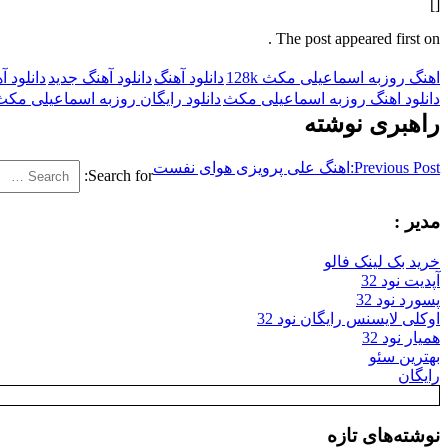
[]
The post appeared first on .
اهنگ روزبه اسماعیلی مکث 128k
دانلود آهنگ
دانلود آهنگ جدید
دانلود 
دانلود اهنگ روزبه اسماعیلی مکث
دانلود رایگان روزبه اسماعیلی مکث
راهبری نوشته
Previous Post:
اهنگ علی پرویزی هوای نفست
Search for:
مدیر :
خرید بک لینک فالو
آپدیت نود 32
پسورد نود 32
اوکلی لایسنس رایگان نود 32
همیار نود 32
بهترین سئو
رایگان
نوشته‌های تازه