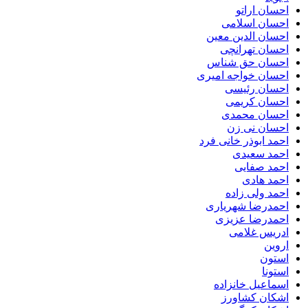
احسان اراتو
احسان اسلامی
احسان الدین معین
احسان تهرانچی
احسان حق شناس
احسان خواجه امیری
احسان رئیسی
احسان کریمی
احسان محمدی
احسان نی زن
احمد ابوذر خانی فرد
احمد سعیدی
احمد صفایی
احمد هادی
احمد ولی زاده
احمدرضا شهریاری
احمدرضا عزیزی
ادریس غلامی
اروین
استون
استونا
اسماعیل خانزاده
اشکان کشاورز