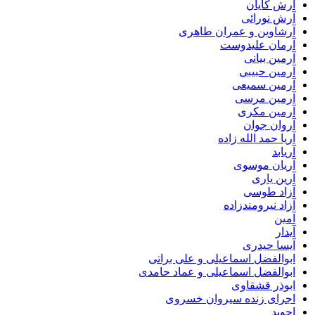
آرش کایان
آرش نورائی
آرشاوین و عمران طاهری
آرمان علیدوست
آرمین بیانی
آرمین حبیبی
آرمین سمیعی
آرمین مرسی
آرمین مکری
آروان جوان
آریا حمد الله زاده
آریابد
آریان موسوی
آرین یاری
آزاد طوسی
آزاد نیرومندزاده
آمین
آیدار
آیسا حیدری
ابوالفضل اسماعیلی و علی براتی
ابوالفضل اسماعیلی و عماد حامدی
ابوذر قشقاوی
اجرای زنده سیروان خسروی
اجوید