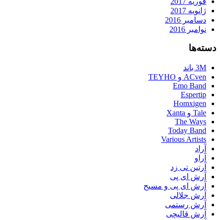
فوریه 2017
ژانویه 2017
دسامبر 2016
نوامبر 2016
دسته‌ها
3M باند
ACven و TEYHO
Emo Band
Espertip
Homxigen
Tale و Xanta
The Ways
Today Band
Various Artists
آراد
آراو
آرتین تی زد
آرش ای پی
آرش ای پی و مسیح
آرش جلالی
آرش رستمی
آرش قالیچی