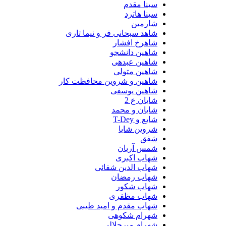
سینا مقدم
سینا هاترد
شارمین
شاهد سبحانی فر و نیما تاری
شاهرخ افشار
شاهین دانشجو
شاهین عبدهی
شاهین متولی
شاهین و شروین محافظت کار
شاهین یوسفی
شایان ع 2
شایان و محمد
شایع و T-Dey
شروین شایا
شفق
شمس آریان
شهاب اکبری
شهاب الدین شفائی
شهاب رمضان
شهاب شکور
شهاب مظفری
شهاب مقدم و امید طیبی
شهرام شکوهی
شهرام میرجلالی