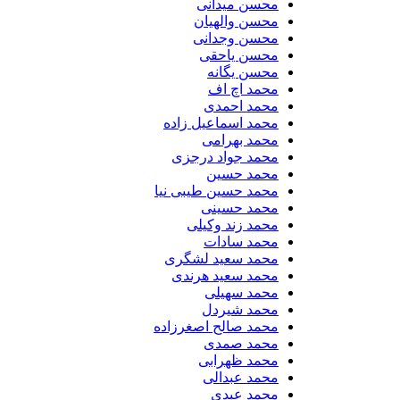
محسن میدانی
محسن والهیان
محسن وجدانی
محسن یاحقی
محسن یگانه
محمد اچ اف
محمد احمدی
محمد اسماعیل زاده
محمد بهرامی
محمد جواد درجزی
محمد حسین
محمد حسین طیبی نیا
محمد حسینی
محمد زند وکیلی
محمد سادات
محمد سعید لشگری
محمد سعید هرندی
محمد سهیلی
​محمد شیردل
محمد صالح اصغرزاده
محمد صمدی
محمد ظهرابی
محمد عبدالی
محمد عبدی