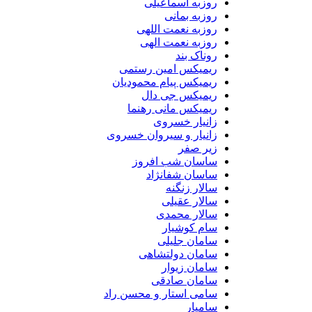
روزبه اسماعیلی
روزبه بمانی
روزبه نعمت اللهی
روزبه نعمت الهی
روناک بند
ریمیکس امین رستمی
ریمیکس پیام محمودیان
ریمیکس جی دال
ریمیکس مانی رهنما
زانیار خسروی
زانیار و سیروان خسروی
زیر صفر
ساسان شب افروز
ساسان شفانژاد
سالار زنگنه
سالار عقیلی
سالار محمدی
سام کوشیار
سامان جلیلی
سامان دولتشاهی
سامان زیوار
سامان صادقی
سامی استار و محسن راد
سامیار