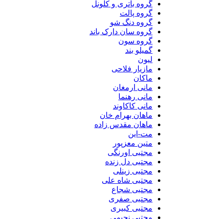
گروه باتری و کلونل
گروه پالت
گروه دنگ شو
گروه سان دارک باند
گروه سون
گمیلو بند
لیون
مازیار فلاحی
ماکان
مانی ارمغان
مانی رهنما
مانی کاکاوند
ماهان بهرام خان
ماهان مقدس زاده
مت-این
متین معزپور
مجتبی اورنگی
مجتبی دل زنده
مجتبی زینلی
مجتبی شاه علی
مجتبی شجاع
مجتبی صفری
مجتبی کبیری
مجتبی نجیمی