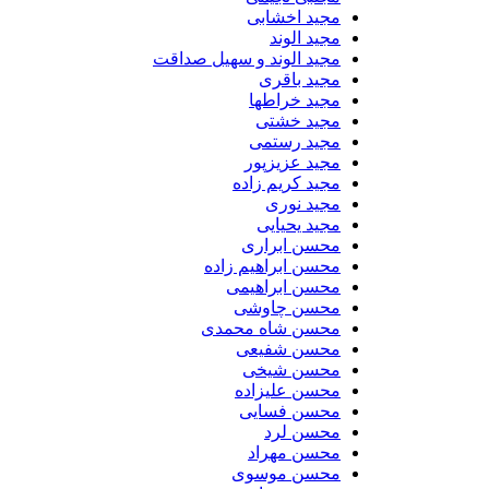
مجید اخشابی
مجید الوند‎
مجید الوند و سهیل صداقت
مجید باقری
مجید خراطها
مجید خشتی
مجید رستمی
مجید عزیزپور
مجید کریم زاده
مجید نوری
مجید یحیایی
محسن ابراری
محسن ابراهیم زاده
محسن ابراهیمی
محسن چاوشی
محسن شاه محمدی
محسن شفیعی
محسن شیخی
محسن علیزاده
محسن فسایی
محسن لرد
محسن مهراد
محسن موسوی