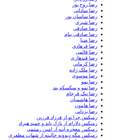
رضا روح پور
رضا ساداتی
رضا ساسان پور
رضا شیری
رضا صادقی
رضا صادقی بنام
رضا ضیا
رضا فرهادی
رضا قائمی
رضا قندهاری
رضا کرمانی
رضا ملک زاده
رضا موسوی
رضا نمو
رضا نمو و سکسکه بند
رضا نیک فرجام
رضا هاشمیان
رضا هامون
رضا یزدانی
رمیکس چرا تو از فرزاد فرزین
رمیکس دلارام از پازل باند و حمید هیراد
رمیکس معجزه اینه از امین رستمی
رمیکس مگه دیوونه حالیته از شهاب مظفری