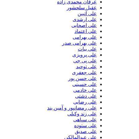
عرفان محمدی زاده
عقیل سلحشور
علی آتبین
علی ارشدی
علی اصحابی
علی اعتماد
علی بهرامی
علی بهرامی صدر
علی بیات
علی پرویزی
علی پی جی
علی توحید
علی جعفری
علی حسن پور
علی حسینی
علی خادمی
علی دشتی
علی رضایی
علی رمضانپور و آمین بند
علی زند وکیلی
علی سپاهی
علی ستوده
علی صدیق
علی عبدالمالکی