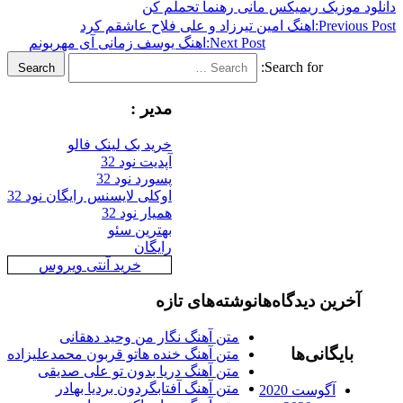
د موزیک ریمیکس مانی رهنما تحملم کن
Previous
اهنگ امین تیرزاد و علی فلاح عاشقم کرد
Next Post:
اهنگ یوسف زمانی آی مهربونم
Search for:
Search
مدیر :
خرید بک لینک فالو
آپدیت نود 32
پسورد نود 32
اوکلی لایسنس رایگان نود 32
همیار نود 32
بهترین سئو
رایگان
خرید آنتی ویروس
آخرین دیدگاه‌ها
نوشته‌های تازه
متن آهنگ نگار من وحید دهقانی
بایگانی‌ها
متن آهنگ خنده هاتو قربون محمدعلیزاده
متن آهنگ دریا بدون تو علی صدیقی
متن آهنگ آفتابگردون بردیا بهادر
آگوست 2020