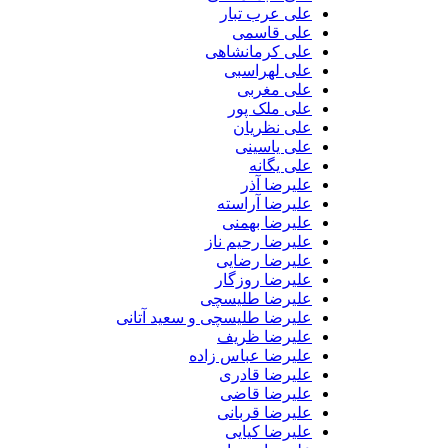
علی عرب تبار
علی قاسمی
علی کرمانشاهی
علی لهراسبی
علی مغربی
علی ملک پور
علی نظریان
علی یاسینی
علی یگانه
علیرضا آذر
علیرضا آراسته
علیرضا بهمنی
علیرضا رحیم ناز
علیرضا رضایی
علیرضا روزگار
علیرضا طلیسچی
علیرضا طلیسچی و سعید آتانی
علیرضا ظریف
علیرضا عباس زاده
علیرضا قادری
علیرضا قاضی
علیرضا قربانی
علیرضا کیایی