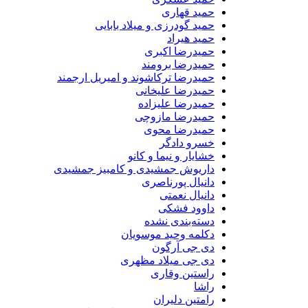
حمید قهاری
حمید گودرزی و میلاد بابایی
حمید هیراد
حمیدرضا اکبری
حمیدرضا برومند
حمیدرضا ترکاشوند و امیریل ارجمند
حمیدرضا علیخانی
حمیدرضا علیزاده
حمیدرضا مازوچی
حمیدرضا محوی
خسرو دادگر
خشایار و نیما و کانو
داریوش جمشیدی و کامبیز جمشیدی
دانیال پورناصری
دانیال نعمتی
داوود فشکی
دسته‌بندی نشده
دکلمه وحید موسویان
دی جی آرگون
دی جی میلاد مظهری
راستین وقاری
راشا
رامتین دلیران