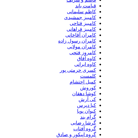
قیامت باند
کاظم سلیمانی
کامبیز جمشیدی
کامبیز فتاحی
کامبیز فراهانی
کامران آقاخانی
کامران رسول زاده
کامران مولایی
کامروز فتحی
کاوه آفاق
کاوه ایرانی
کسری حرمتی پور
کلمست
کمیل احتشام
کوروش
کوشا دهقان
کی آرش
کیا دپرس
کیوان پویا
گرام بند
گرشا رضایی
گروه آفتاب
گروه اپیکور و صادق