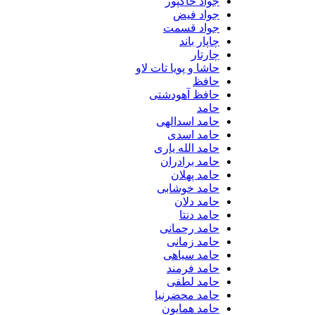
جواد خاکپور
جواد فیض
جواد قسمت
چاپار باند
چارتار
حاشا و پویا تات لاو
حافظ
حافظ آهودشتی
حامد
حامد اسدالهی
حامد اسدی
حامد الله یاری
حامد برادران
حامد پهلان
حامد خوشابی
حامد دلان
حامد دنتا
حامد رحمانی
حامد زمانی
حامد سیاهی
حامد فرمند
حامد لطفی
حامد محضرنیا
حامد همایون