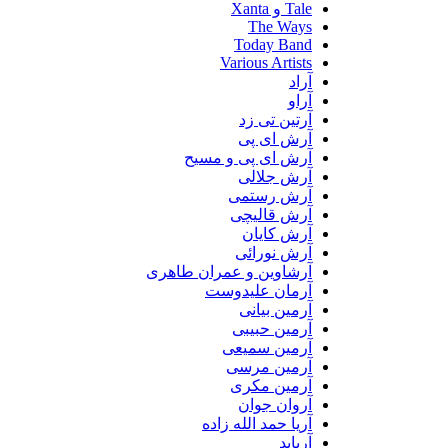
Tale و Xanta
The Ways
Today Band
Various Artists
آراد
آراو
آرتین تی زد
آرش ای پی
آرش ای پی و مسیح
آرش جلالی
آرش رستمی
آرش قالیچی
آرش کایان
آرش نورائی
آرشاوین و عمران طاهری
آرمان علیدوست
آرمین بیانی
آرمین حبیبی
آرمین سمیعی
آرمین مرسی
آرمین مکری
آروان جوان
آریا حمد الله زاده
آریابد