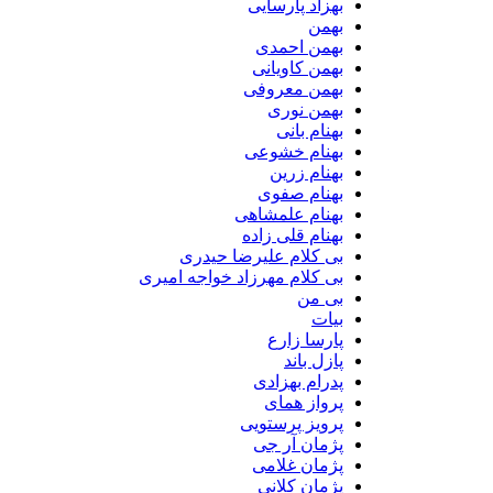
بهزاد پارسایی
بهمن
بهمن احمدی
بهمن کاویانی
بهمن معروفی
بهمن نوری
بهنام بانی
بهنام خشوعی
بهنام زرین
بهنام صفوی
بهنام علمشاهی
بهنام قلی زاده
بی کلام علیرضا حیدری
بی کلام مهرزاد خواجه امیری
بی من
بیات
پارسا زارع
پازل باند
پدرام بهزادی
پرواز همای
پرویز پرستویی
پژمان آر جی
پژمان غلامی
پژمان کلانی