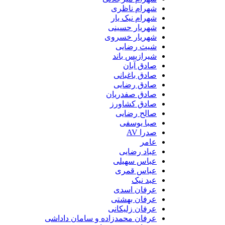
شهرام ناظری
شهرام نیک یار
شهریار حسینی
شهریار خسروی
شیث رضایی
شیرازیس باند
صادق آبان
صادق باغبانی
صادق رضایی
صادق صفدریان
صادق کشاورز
صالح رضایی
صبا یوسفی
صدرا AV
عامر
عباد رضایی
عباس سهیلی
عباس قمری
عبد نیک
عرفان اسدی
عرفان بهشتی
عرفان زلیکانی
عرفان محمدزاده و سامان داداشی