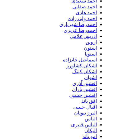
احمد سعیدی
احمد صفایی
احمد هادی
احمد ولی زاده
احمدرضا شهریاری
احمدرضا عزیزی
ادریس غلامی
اروین
استون
استونا
اسماعیل خانزاده
اشکان کشاورز
اشکان کینگ
اشوان
افشین آذری
افشین باران
افشین حسنی
افق باند
اقبال حبیبی
البرز نبویان
الیاس
الیاس قنبرى
الیکان
امو باند