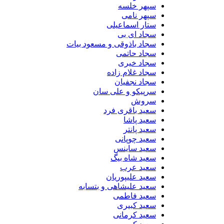
سپهر خلسه
سپهر نامی
ستار اسماعیلی
سجاد ای بی
سجاد باذوقی و مسعود بیات
سجاد حاتمی
سجاد خیری
سجاد غلام زاده
سجاد نجفیان
سرپیکو و علی سان
سروش
سعید باقری فرد
سعید پاشا
سعید پانتر
سعید چوپانی
سعید ساینس
سعید شاه بیگ
سعید عرب
سعید علیپوریان
سعید علیشاهی و بتسابه
سعید فاطمی
سعید کبیری
سعید کرمانی