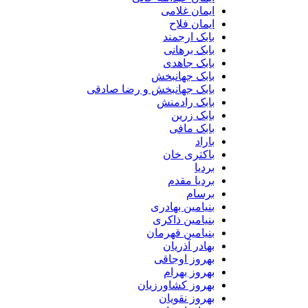
ایمان غلامی
ایمان فلاح
بابک ارجمند
بابک برهانی
بابک جاهدی
بابک جهانبخش
بابک جهانبخش و رضا صادقی
بابک رادمنش
بابک زرین
بابک مافی
باراد
باکتری خان
بردیا
بردیا مقدم
برسام
بنیامین بهادری
بنیامین ذاکری
بنیامین قهرمان
بهادر آذریان
بهروز اوجاقی
بهروز بهرام
بهروز کشاورزیان
بهروز نقویان