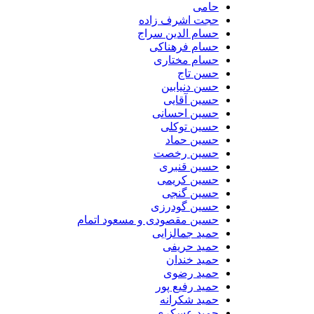
حامی
حجت اشرف زاده
حسام الدین سراج
حسام فرهناکی
حسام مختاری
حسن تاج
حسن دنیابین
حسین آقایی
حسین احسانی
حسین توکلی
حسین حماد
حسین رخصت
حسین قنبری
حسین کریمی
حسین گنجی
حسین گودرزی
حسین مقصودی و مسعود اتمام
حمید جمالزایی
حمید حریفی
حمید خندان
حمید رضوی
حمید رفیع پور
حمید شکرانه
حمید عسکری