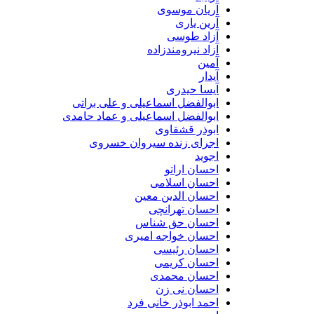
آریان موسوی
آرین یاری
آزاد طوسی
آزاد نیرومندزاده
آمین
آیدار
آیسا حیدری
ابوالفضل اسماعیلی و علی براتی
ابوالفضل اسماعیلی و عماد حامدی
ابوذر قشقاوی
اجرای زنده سیروان خسروی
اجوید
احسان اراتو
احسان اسلامی
احسان الدین معین
احسان تهرانچی
احسان حق شناس
احسان خواجه امیری
احسان رئیسی
احسان کریمی
احسان محمدی
احسان نی زن
احمد ابوذر خانی فرد