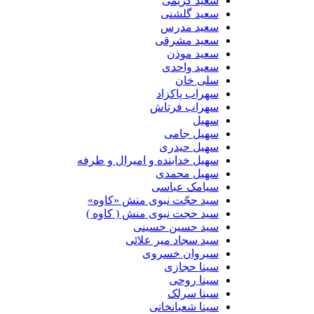
سعید کریمی
سعید گلشنی
سعید مدرس
سعید مشرقی
سعید موذن
سعید واحدی
سلی خان
سهراب پاکزاد
سهراب فرتاش
سهیل
سهیل جامی
سهیل حیدری
سهیل خدابنده و امیرال و طرفه
سهیل محمدی
سیامک عباسی
سید حجّت نبوی منش «کاوه»
سید حجت نبوی منش ( کاوه )
سید حسین حسینى
سید سجاد میر علائی
سیروان خسروی
سینا حجازی
سینا روحی
سینا سرلک
سینا شعبانخانی