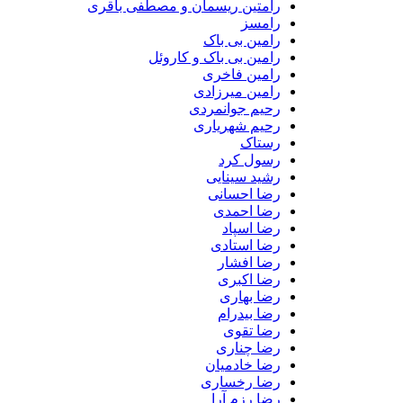
رامتین ریسمان و مصطفی باقری
رامسز
رامین بی باک
رامین بی باک و کاروئل
رامین فاخری
رامین میرزادی
رحیم جوانمردی
رحیم شهریاری
رستاک
رسول کرد
رشید سینایی
رضا احسانی
رضا احمدی
رضا اسپاد
رضا استادی
رضا افشار
رضا اکبری
رضا بهاری
رضا بیدرام
رضا تقوی
رضا چناری
رضا خادمیان
رضا رخساری
رضا رزم آرا