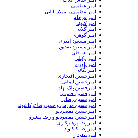
امیر عظیمی
امیر عظیمی و میلاد بابایی
امیر فرجام
امیر کیوند
امیر گلایه
امیر گوهری
امیر مسعود امیری
امیر مسعود صدیق
امیر نشاطی
امیر وکیلی
امیر یاوری
امیر یگانه
امیرحسین افتخاری
امیرحسین ایمانی
امیرحسین پاک نهاد
امیرحسین حسینی
امیرحسین رضائی
امیرحسین مدرس و حمیدرضا ترکاشوند
امیرحسین مقصودلو
امیرحسین مقصودلو و رضا پیشرو
امیررضا پرهیزکاری
امیررضا کاکاوند
امیرسعید