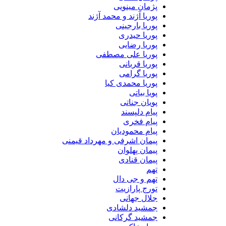
پژمان مینویی
پوریا آژند و محمد آژند
پوریا بارجینی
پوریا حیدری
پوریا رضایی
پوریا علی مصطفی
پوریا قربانی
پوریا گرامی
پوریا محمدی کیا
پویا بیاتی
پویان جناتی
پیام دلپسند
پیام فخری
پیام محمودیان
پیمان اشرفی و مهرداد قیمنی
پیمان پهلوان
پیمان قنادی
تهم
تهم و جی دال
تورج پارازیت
جلال جهانی
جمشید دلشادی
جمشید گرکانی