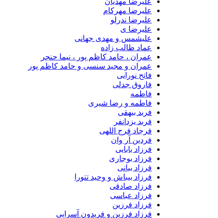
علیرضا مهدیان
علیرضا مهرکام
علیرضا ندرلو
علیرضا ی
علیشمس و مهدی جهانی
عماد طالب زاده
عمران ، حامد کاظم پور ، نیما حنجر
عمران و مجید سنسی و حامد کاظم پور
فاتح نورایی
فاروق جدلی
فاطمه
فاطمه و رضا شیری
فربد بیهقی
فربد یزدانفر
فرجاد فرج اللهی
فردین آر وان
فرزاد بابایی
فرزاد بوجاری
فرزاد بیانی
فرزاد بیباش و وحید تتورا
فرزاد صادقی
فرزاد عباسی
فرزاد فرزین
فرزاد فرزین و فریدون آسرایی