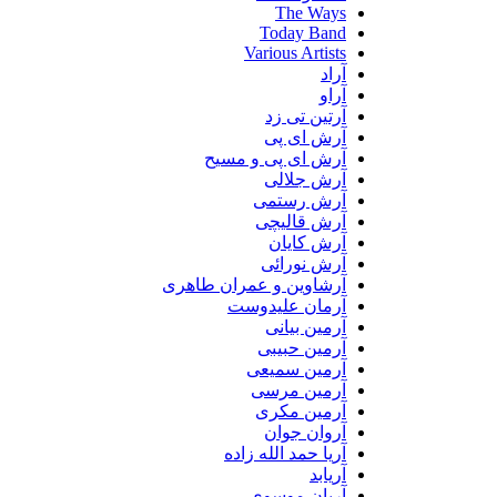
The Ways
Today Band
Various Artists
آراد
آراو
آرتین تی زد
آرش ای پی
آرش ای پی و مسیح
آرش جلالی
آرش رستمی
آرش قالیچی
آرش کایان
آرش نورائی
آرشاوین و عمران طاهری
آرمان علیدوست
آرمین بیانی
آرمین حبیبی
آرمین سمیعی
آرمین مرسی
آرمین مکری
آروان جوان
آریا حمد الله زاده
آریابد
آریان موسوی