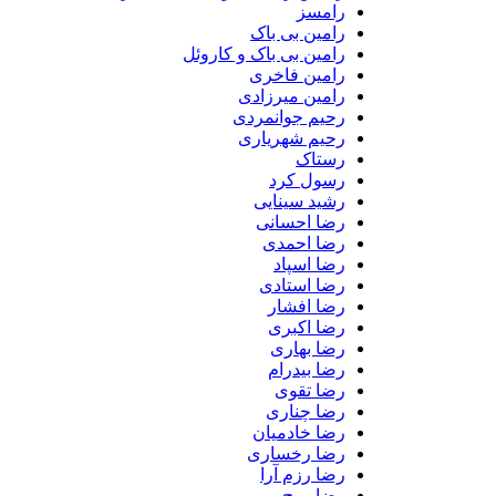
رامسز
رامین بی باک
رامین بی باک و کاروئل
رامین فاخری
رامین میرزادی
رحیم جوانمردی
رحیم شهریاری
رستاک
رسول کرد
رشید سینایی
رضا احسانی
رضا احمدی
رضا اسپاد
رضا استادی
رضا افشار
رضا اکبری
رضا بهاری
رضا بیدرام
رضا تقوی
رضا چناری
رضا خادمیان
رضا رخساری
رضا رزم آرا
رضا روح پور