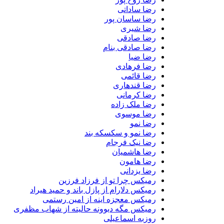
رضا ساداتی
رضا ساسان پور
رضا شیری
رضا صادقی
رضا صادقی بنام
رضا ضیا
رضا فرهادی
رضا قائمی
رضا قندهاری
رضا کرمانی
رضا ملک زاده
رضا موسوی
رضا نمو
رضا نمو و سکسکه بند
رضا نیک فرجام
رضا هاشمیان
رضا هامون
رضا یزدانی
رمیکس چرا تو از فرزاد فرزین
رمیکس دلارام از پازل باند و حمید هیراد
رمیکس معجزه اینه از امین رستمی
رمیکس مگه دیوونه حالیته از شهاب مظفری
روزبه اسماعیلی