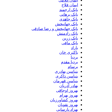
ایمان غلامی
ایمان فلاح
بابک ارجمند
بابک برهانی
بابک جاهدی
بابک جهانبخش
بابک جهانبخش و رضا صادقی
بابک رادمنش
بابک زرین
بابک مافی
باراد
باکتری خان
بردیا
بردیا مقدم
برسام
بنیامین بهادری
بنیامین ذاکری
بنیامین قهرمان
بهادر آذریان
بهروز اوجاقی
بهروز بهرام
بهروز کشاورزیان
بهروز نقویان
بهزاد پارسایی