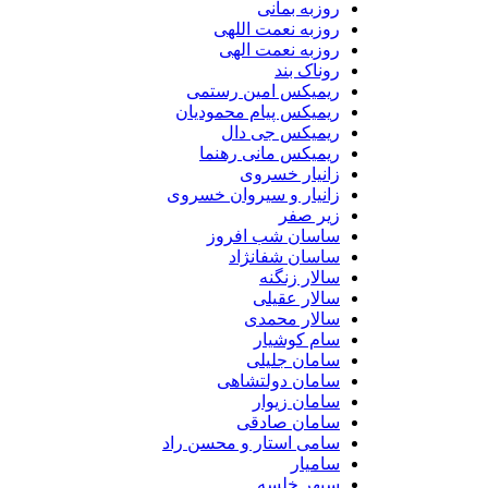
روزبه بمانی
روزبه نعمت اللهی
روزبه نعمت الهی
روناک بند
ریمیکس امین رستمی
ریمیکس پیام محمودیان
ریمیکس جی دال
ریمیکس مانی رهنما
زانیار خسروی
زانیار و سیروان خسروی
زیر صفر
ساسان شب افروز
ساسان شفانژاد
سالار زنگنه
سالار عقیلی
سالار محمدی
سام کوشیار
سامان جلیلی
سامان دولتشاهی
سامان زیوار
سامان صادقی
سامی استار و محسن راد
سامیار
سپهر خلسه