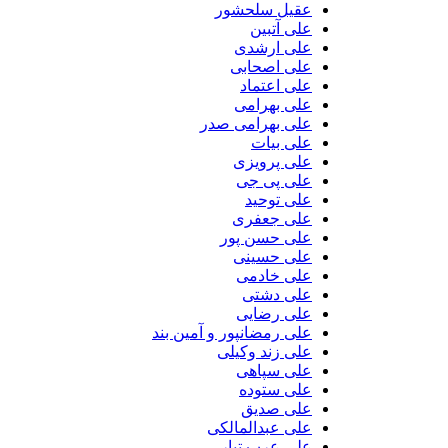
عقیل سلحشور
علی آتبین
علی ارشدی
علی اصحابی
علی اعتماد
علی بهرامی
علی بهرامی صدر
علی بیات
علی پرویزی
علی پی جی
علی توحید
علی جعفری
علی حسن پور
علی حسینی
علی خادمی
علی دشتی
علی رضایی
علی رمضانپور و آمین بند
علی زند وکیلی
علی سپاهی
علی ستوده
علی صدیق
علی عبدالمالکی
علی عرب تبار