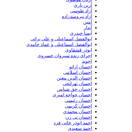
آرین یاری
آزاد طوسی
آزاد نیرومندزاده
آمین
آیدار
آیسا حیدری
ابوالفضل اسماعیلی و علی براتی
ابوالفضل اسماعیلی و عماد حامدی
ابوذر قشقاوی
اجرای زنده سیروان خسروی
اجوید
احسان اراتو
احسان اسلامی
احسان الدین معین
احسان تهرانچی
احسان حق شناس
احسان خواجه امیری
احسان رئیسی
احسان کریمی
احسان محمدی
احسان نی زن
احمد ابوذر خانی فرد
احمد سعیدی