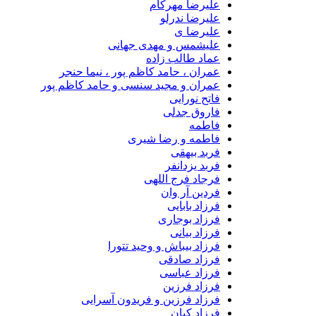
علیرضا مهرکام
علیرضا ندرلو
علیرضا ی
علیشمس و مهدی جهانی
عماد طالب زاده
عمران ، حامد کاظم پور ، نیما حنجر
عمران و مجید سنسی و حامد کاظم پور
فاتح نورایی
فاروق جدلی
فاطمه
فاطمه و رضا شیری
فربد بیهقی
فربد یزدانفر
فرجاد فرج اللهی
فردین آر وان
فرزاد بابایی
فرزاد بوجاری
فرزاد بیانی
فرزاد بیباش و وحید تتورا
فرزاد صادقی
فرزاد عباسی
فرزاد فرزین
فرزاد فرزین و فریدون آسرایی
فرزاد کیان