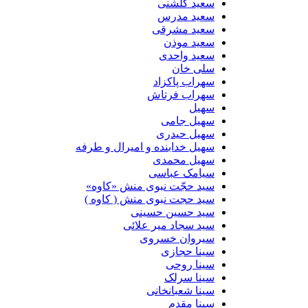
سعید گلشنی
سعید مدرس
سعید مشرقی
سعید موذن
سعید واحدی
سلی خان
سهراب پاکزاد
سهراب فرتاش
سهیل
سهیل جامی
سهیل حیدری
سهیل خدابنده و امیرال و طرفه
سهیل محمدی
سیامک عباسی
سید حجّت نبوی منش «کاوه»
سید حجت نبوی منش ( کاوه )
سید حسین حسینى
سید سجاد میر علائی
سیروان خسروی
سینا حجازی
سینا روحی
سینا سرلک
سینا شعبانخانی
سینا مقدم