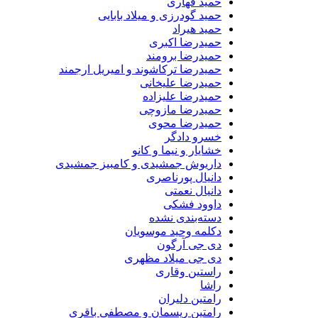
حمید قهاری
حمید گودرزی و میلاد بابایی
حمید هیراد
حمیدرضا اکبری
حمیدرضا برومند
حمیدرضا ترکاشوند و امیریل ارجمند
حمیدرضا علیخانی
حمیدرضا علیزاده
حمیدرضا مازوچی
حمیدرضا محوی
خسرو دادگر
خشایار و نیما و کانو
داریوش جمشیدی و کامبیز جمشیدی
دانیال پورناصری
دانیال نعمتی
داوود فشکی
دسته‌بندی نشده
دکلمه وحید موسویان
دی جی آرگون
دی جی میلاد مظهری
راستین وقاری
راشا
رامتین دلیران
رامتین ریسمان و مصطفی باقری