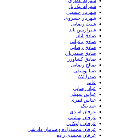
شهرام ناظری
شهرام نیک یار
شهریار حسینی
شهریار خسروی
شیث رضایی
شیرازیس باند
صادق آبان
صادق باغبانی
صادق رضایی
صادق صفدریان
صادق کشاورز
صالح رضایی
صبا یوسفی
صدرا AV
عامر
عباد رضایی
عباس سهیلی
عباس قمری
عبد نیک
عرفان اسدی
عرفان بهشتی
عرفان زلیکانی
عرفان محمدزاده و سامان داداشی
عرفان محمدی زاده