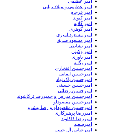
امیر عظیمی
امیر عظیمی و میلاد بابایی
امیر فرجام
امیر کیوند
امیر گلایه
امیر گوهری
امیر مسعود امیری
امیر مسعود صدیق
امیر نشاطی
امیر وکیلی
امیر یاوری
امیر یگانه
امیرحسین افتخاری
امیرحسین ایمانی
امیرحسین پاک نهاد
امیرحسین حسینی
امیرحسین رضائی
امیرحسین مدرس و حمیدرضا ترکاشوند
امیرحسین مقصودلو
امیرحسین مقصودلو و رضا پیشرو
امیررضا پرهیزکاری
امیررضا کاکاوند
امیرسعید
امیرعباس آل حبیب