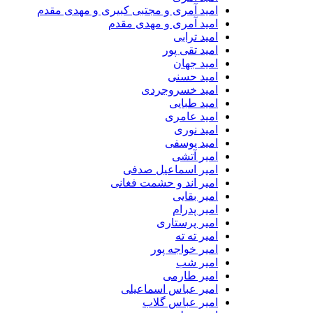
امید آمری و مجتبی کبیری و مهدى مقدم
امید آمری و مهدی مقدم
امید ترابی
امید تقی پور
امید جهان
امید حسنی
امید خسروجردی
امید طبایی
امید عامری
امید نوری
امید یوسفی
امیر آتشی
امیر اسماعیل صدفی
امیر اند و حشمت فغانی
امیر بقایی
امیر پدرام
امیر پرستاری
امیر ته ته
امیر خواجه پور
امیر شب
امیر طارمی
امیر عباس اسماعیلی
امیر عباس گلاب