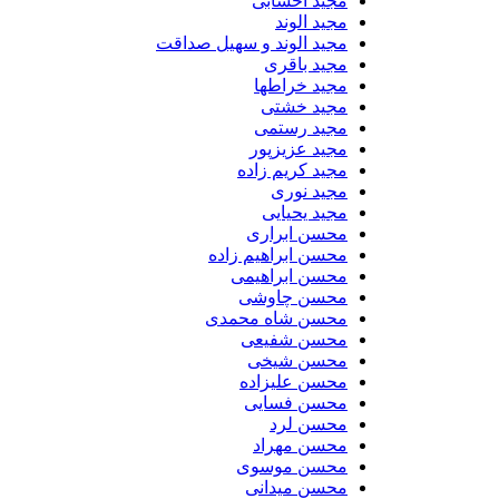
مجید اخشابی
مجید الوند‎
مجید الوند و سهیل صداقت
مجید باقری
مجید خراطها
مجید خشتی
مجید رستمی
مجید عزیزپور
مجید کریم زاده
مجید نوری
مجید یحیایی
محسن ابراری
محسن ابراهیم زاده
محسن ابراهیمی
محسن چاوشی
محسن شاه محمدی
محسن شفیعی
محسن شیخی
محسن علیزاده
محسن فسایی
محسن لرد
محسن مهراد
محسن موسوی
محسن میدانی