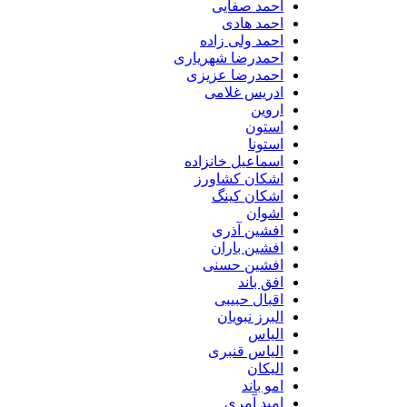
احمد صفایی
احمد هادی
احمد ولی زاده
احمدرضا شهریاری
احمدرضا عزیزی
ادریس غلامی
اروین
استون
استونا
اسماعیل خانزاده
اشکان کشاورز
اشکان کینگ
اشوان
افشین آذری
افشین باران
افشین حسنی
افق باند
اقبال حبیبی
البرز نبویان
الیاس
الیاس قنبرى
الیکان
امو باند
امید آمری