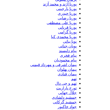
پوریا آژند و محمد آژند
پوریا بارجینی
پوریا حیدری
پوریا رضایی
پوریا علی مصطفی
پوریا قربانی
پوریا گرامی
پوریا محمدی کیا
پویا بیاتی
پویان جناتی
پیام دلپسند
پیام فخری
پیام محمودیان
پیمان اشرفی و مهرداد قیمنی
پیمان پهلوان
پیمان قنادی
تهم
تهم و جی دال
تورج پارازیت
جلال جهانی
جمشید دلشادی
جمشید گرکانی
جواد خاکپور