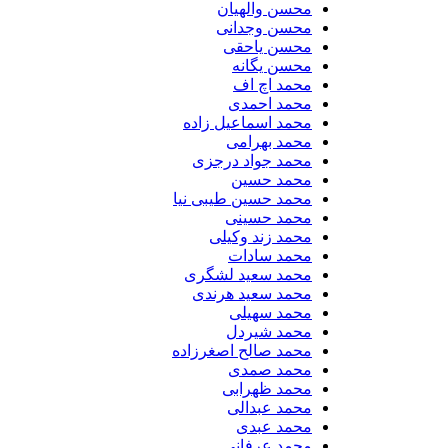
محسن والهیان
محسن وجدانی
محسن یاحقی
محسن یگانه
محمد اچ اف
محمد احمدی
محمد اسماعیل زاده
محمد بهرامی
محمد جواد درجزی
محمد حسین
محمد حسین طیبی نیا
محمد حسینی
محمد زند وکیلی
محمد سادات
محمد سعید لشگری
محمد سعید هرندی
محمد سهیلی
​محمد شیردل
محمد صالح اصغرزاده
محمد صمدی
محمد ظهرابی
محمد عبدالی
محمد عبدی
محمد عرفانی