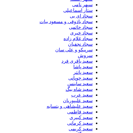
سپهر نامی
ستار اسماعیلی
سجاد ای بی
سجاد باذوقی و مسعود بیات
سجاد حاتمی
سجاد خیری
سجاد غلام زاده
سجاد نجفیان
سرپیکو و علی سان
سروش
سعید باقری فرد
سعید پاشا
سعید پانتر
سعید چوپانی
سعید ساینس
سعید شاه بیگ
سعید عرب
سعید علیپوریان
سعید علیشاهی و بتسابه
سعید فاطمی
سعید کبیری
سعید کرمانی
سعید کریمی