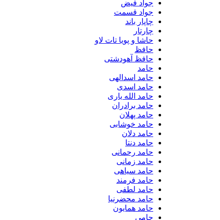
جواد فیض
جواد قسمت
چاپار باند
چارتار
حاشا و پویا تات لاو
حافظ
حافظ آهودشتی
حامد
حامد اسدالهی
حامد اسدی
حامد الله یاری
حامد برادران
حامد پهلان
حامد خوشابی
حامد دلان
حامد دنتا
حامد رحمانی
حامد زمانی
حامد سیاهی
حامد فرمند
حامد لطفی
حامد محضرنیا
حامد همایون
حامی