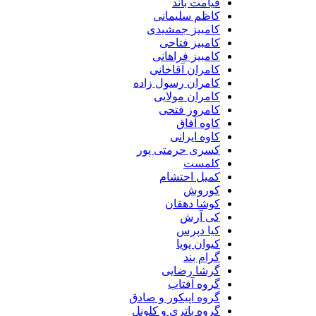
قیامت باند
کاظم سلیمانی
کامبیز جمشیدی
کامبیز فتاحی
کامبیز فراهانی
کامران آقاخانی
کامران رسول زاده
کامران مولایی
کامروز فتحی
کاوه آفاق
کاوه ایرانی
کسری حرمتی پور
کلمست
کمیل احتشام
کوروش
کوشا دهقان
کی آرش
کیا دپرس
کیوان پویا
گرام بند
گرشا رضایی
گروه آفتاب
گروه اپیکور و صادق
گروه باتری و کلونل