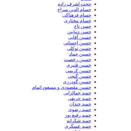
حجت اشرف زاده
حسام الدین سراج
حسام فرهناکی
حسام مختاری
حسن تاج
حسن دنیابین
حسین آقایی
حسین احسانی
حسین توکلی
حسین حماد
حسین رخصت
حسین قنبری
حسین کریمی
حسین گنجی
حسین گودرزی
حسین مقصودی و مسعود اتمام
حمید جمالزایی
حمید حریفی
حمید خندان
حمید رضوی
حمید رفیع پور
حمید شکرانه
حمید عسکری