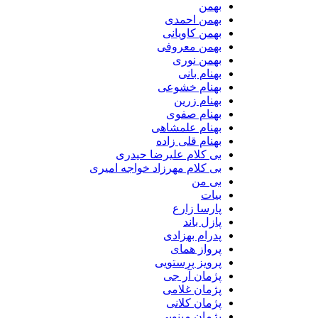
بهمن
بهمن احمدی
بهمن کاویانی
بهمن معروفی
بهمن نوری
بهنام بانی
بهنام خشوعی
بهنام زرین
بهنام صفوی
بهنام علمشاهی
بهنام قلی زاده
بی کلام علیرضا حیدری
بی کلام مهرزاد خواجه امیری
بی من
بیات
پارسا زارع
پازل باند
پدرام بهزادی
پرواز همای
پرویز پرستویی
پژمان آر جی
پژمان غلامی
پژمان کلانی
پژمان مینویی