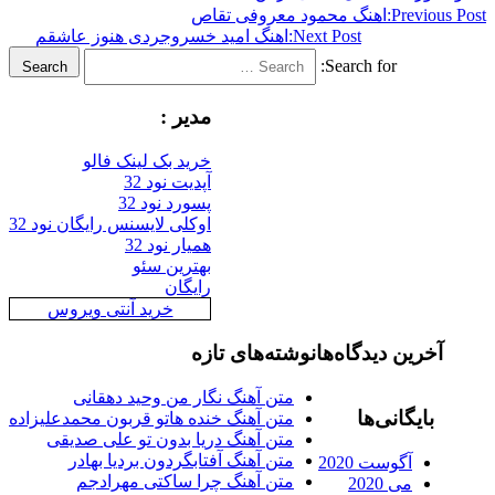
Previous Post:
اهنگ محمود معروفی تقاص
Next Post:
اهنگ امید خسروجردی هنوز عاشقم
Search for:
Search
مدیر :
خرید بک لینک فالو
آپدیت نود 32
پسورد نود 32
اوکلی لایسنس رایگان نود 32
همیار نود 32
بهترین سئو
رایگان
خرید آنتی ویروس
آخرین دیدگاه‌ها
نوشته‌های تازه
متن آهنگ نگار من وحید دهقانی
بایگانی‌ها
متن آهنگ خنده هاتو قربون محمدعلیزاده
متن آهنگ دریا بدون تو علی صدیقی
متن آهنگ آفتابگردون بردیا بهادر
آگوست 2020
متن آهنگ چرا ساکتی مهرادجم
می 2020