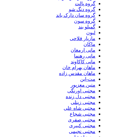
گروه پالت
گروه دنگ شو
گروه سان دارک باند
گروه سون
گمیلو بند
لیون
مازیار فلاحی
ماکان
مانی ارمغان
مانی رهنما
مانی کاکاوند
ماهان بهرام خان
ماهان مقدس زاده
مت-این
متین معزپور
مجتبی اورنگی
مجتبی دل زنده
مجتبی زینلی
مجتبی شاه علی
مجتبی شجاع
مجتبی صفری
مجتبی کبیری
مجتبی نجیمی