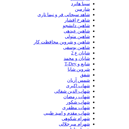
سینا هاترد
شارمین
شاهد سبحانی فر و نیما تاری
شاهرخ افشار
شاهین دانشجو
شاهین عبدهی
شاهین متولی
شاهین و شروین محافظت کار
شاهین یوسفی
شایان ع 2
شایان و محمد
شایع و T-Dey
شروین شایا
شفق
شمس آریان
شهاب اکبری
شهاب الدین شفائی
شهاب رمضان
شهاب شکور
شهاب مظفری
شهاب مقدم و امید طیبی
شهرام شکوهی
شهرام میرجلالی