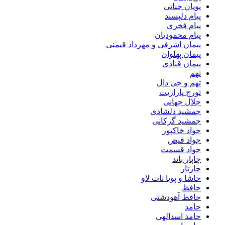
پویان جناتی
پیام دلپسند
پیام فخری
پیام محمودیان
پیمان اشرفی و مهرداد قیمنی
پیمان پهلوان
پیمان قنادی
تهم
تهم و جی دال
تورج پارازیت
جلال جهانی
جمشید دلشادی
جمشید گرکانی
جواد خاکپور
جواد فیض
جواد قسمت
چاپار باند
چارتار
حاشا و پویا تات لاو
حافظ
حافظ آهودشتی
حامد
حامد اسدالهی