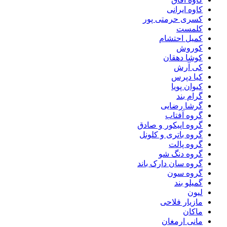
کاوه ایرانی
کسری حرمتی پور
کلمست
کمیل احتشام
کوروش
کوشا دهقان
کی آرش
کیا دپرس
کیوان پویا
گرام بند
گرشا رضایی
گروه آفتاب
گروه اپیکور و صادق
گروه باتری و کلونل
گروه پالت
گروه دنگ شو
گروه سان دارک باند
گروه سون
گمیلو بند
لیون
مازیار فلاحی
ماکان
مانی ارمغان