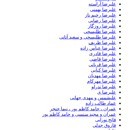
علیرضا آراسته
علیرضا بهمنی
علیرضا رحیم ناز
علیرضا رضایی
علیرضا روزگار
علیرضا طلیسچی
علیرضا طلیسچی و سعید آتانی
علیرضا ظریف
علیرضا عباس زاده
علیرضا قادری
علیرضا قاضی
علیرضا قربانی
علیرضا کیایی
علیرضا مهدیان
علیرضا مهرکام
علیرضا ندرلو
علیرضا ی
علیشمس و مهدی جهانی
عماد طالب زاده
عمران ، حامد کاظم پور ، نیما حنجر
عمران و مجید سنسی و حامد کاظم پور
فاتح نورایی
فاروق جدلی