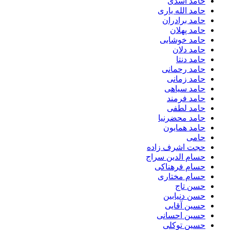
حامد اسدی
حامد الله یاری
حامد برادران
حامد پهلان
حامد خوشابی
حامد دلان
حامد دنتا
حامد رحمانی
حامد زمانی
حامد سیاهی
حامد فرمند
حامد لطفی
حامد محضرنیا
حامد همایون
حامی
حجت اشرف زاده
حسام الدین سراج
حسام فرهناکی
حسام مختاری
حسن تاج
حسن دنیابین
حسین آقایی
حسین احسانی
حسین توکلی