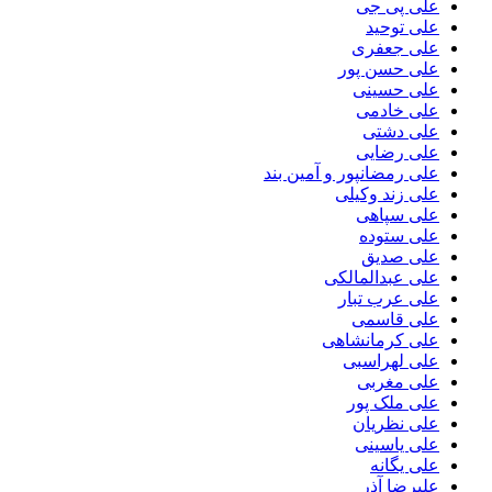
علی پی جی
علی توحید
علی جعفری
علی حسن پور
علی حسینی
علی خادمی
علی دشتی
علی رضایی
علی رمضانپور و آمین بند
علی زند وکیلی
علی سپاهی
علی ستوده
علی صدیق
علی عبدالمالکی
علی عرب تبار
علی قاسمی
علی کرمانشاهی
علی لهراسبی
علی مغربی
علی ملک پور
علی نظریان
علی یاسینی
علی یگانه
علیرضا آذر