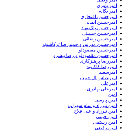
امیر یاوری
امیر یگانه
امیرحسین افتخاری
امیرحسین ایمانی
امیرحسین پاک نهاد
امیرحسین حسینی
امیرحسین رضائی
امیرحسین مدرس و حمیدرضا ترکاشوند
امیرحسین مقصودلو
امیرحسین مقصودلو و رضا پیشرو
امیررضا پرهیزکاری
امیررضا کاکاوند
امیرسعید
امیرعباس آل حبیب
امیرعلی
امیرعلی بهادری
امین
امین پارسی
امین تیرزاد و سام سهراب
امین تیرزاد و علی فلاح
امین حبیبی
امین رستمی
امین رفیعی