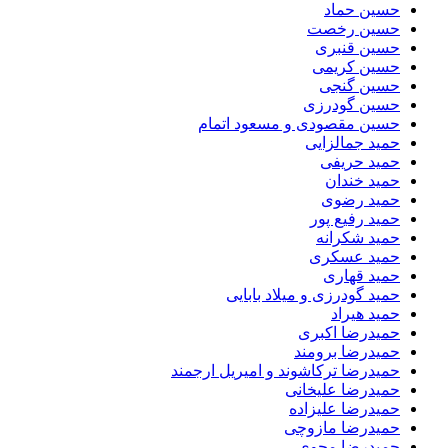
حسین حماد
حسین رخصت
حسین قنبری
حسین کریمی
حسین گنجی
حسین گودرزی
حسین مقصودی و مسعود اتمام
حمید جمالزایی
حمید حریفی
حمید خندان
حمید رضوی
حمید رفیع پور
حمید شکرانه
حمید عسکری
حمید قهاری
حمید گودرزی و میلاد بابایی
حمید هیراد
حمیدرضا اکبری
حمیدرضا برومند
حمیدرضا ترکاشوند و امیریل ارجمند
حمیدرضا علیخانی
حمیدرضا علیزاده
حمیدرضا مازوچی
حمیدرضا محوی