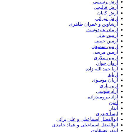
آرش رستمی
آرش قالیچی
آرش کایان
آرش نورائی
آرشاوین و عمران طاهری
آرمان علیدوست
آرمین بیانی
آرمین حبیبی
آرمین سمیعی
آرمین مرسی
آرمین مکری
آروان جوان
آریا حمد الله زاده
آریابد
آریان موسوی
آرین یاری
آزاد طوسی
آزاد نیرومندزاده
آمین
آیدار
آیسا حیدری
ابوالفضل اسماعیلی و علی براتی
ابوالفضل اسماعیلی و عماد حامدی
ابوذر قشقاوی