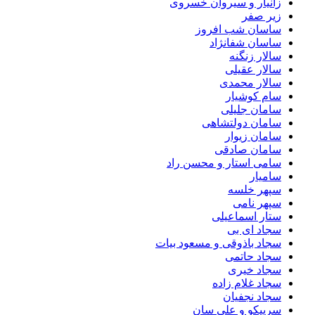
زانیار و سیروان خسروی
زیر صفر
ساسان شب افروز
ساسان شفانژاد
سالار زنگنه
سالار عقیلی
سالار محمدی
سام کوشیار
سامان جلیلی
سامان دولتشاهی
سامان زیوار
سامان صادقی
سامی استار و محسن راد
سامیار
سپهر خلسه
سپهر نامی
ستار اسماعیلی
سجاد ای بی
سجاد باذوقی و مسعود بیات
سجاد حاتمی
سجاد خیری
سجاد غلام زاده
سجاد نجفیان
سرپیکو و علی سان