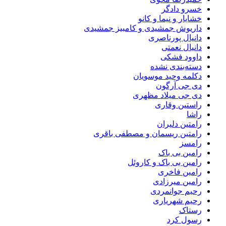
خسرو دادگر
خشایار و نیما و کانو
داریوش جمشیدی و کامبیز جمشیدی
دانیال پورناصری
دانیال نعمتی
داوود فشکی
دسته‌بندی نشده
دکلمه وحید موسویان
دی جی آرگون
دی جی میلاد مظهری
راستین وقاری
راشا
رامتین دلیران
رامتین ریسمان و مصطفی باقری
رامسز
رامین بی باک
رامین بی باک و کاروئل
رامین فاخری
رامین میرزادی
رحیم جوانمردی
رحیم شهریاری
رستاک
رسول کرد