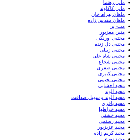
مانی رهنما
مانی کاکاوند
ماهان بهرام خان
ماهان مقدس زاده
مت-این
متین معزپور
مجتبی اورنگی
مجتبی دل زنده
مجتبی زینلی
مجتبی شاه علی
مجتبی شجاع
مجتبی صفری
مجتبی کبیری
مجتبی نجیمی
مجید اخشابی
مجید الوند‎
مجید الوند و سهیل صداقت
مجید باقری
مجید خراطها
مجید خشتی
مجید رستمی
مجید عزیزپور
مجید کریم زاده
مجید نوری