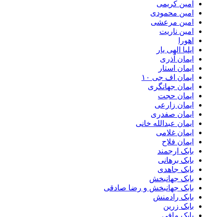
امین کریمی
امین محمودی
امین مرعشی
امین ناریت
اهورا
ایلیا الهی یار
ایمان آذری
ایمان استار
ایمان اف جی ۱۰
ایمان جهانگری
ایمان حجت
ایمان زارعی
ایمان صفدری
ایمان عبدالله خانی
ایمان غلامی
ایمان فلاح
بابک ارجمند
بابک برهانی
بابک جاهدی
بابک جهانبخش
بابک جهانبخش و رضا صادقی
بابک رادمنش
بابک زرین
بابک مافی