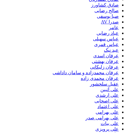
صادق کشاورز
صالح رضایی
صبا یوسفی
صدرا AV
عامر
عباد رضایی
عباس سهیلی
عباس قمری
عبد نیک
عرفان اسدی
عرفان بهشتی
عرفان زلیکانی
عرفان محمدزاده و سامان داداشی
عرفان محمدی زاده
عقیل سلحشور
علی آتبین
علی ارشدی
علی اصحابی
علی اعتماد
علی بهرامی
علی بهرامی صدر
علی بیات
علی پرویزی