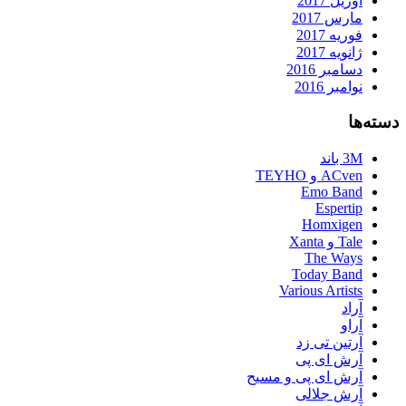
آوریل 2017
مارس 2017
فوریه 2017
ژانویه 2017
دسامبر 2016
نوامبر 2016
دسته‌ها
3M باند
ACven و TEYHO
Emo Band
Espertip
Homxigen
Tale و Xanta
The Ways
Today Band
Various Artists
آراد
آراو
آرتین تی زد
آرش ای پی
آرش ای پی و مسیح
آرش جلالی