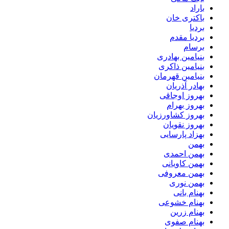
باراد
باکتری خان
بردیا
بردیا مقدم
برسام
بنیامین بهادری
بنیامین ذاکری
بنیامین قهرمان
بهادر آذریان
بهروز اوجاقی
بهروز بهرام
بهروز کشاورزیان
بهروز نقویان
بهزاد پارسایی
بهمن
بهمن احمدی
بهمن کاویانی
بهمن معروفی
بهمن نوری
بهنام بانی
بهنام خشوعی
بهنام زرین
بهنام صفوی