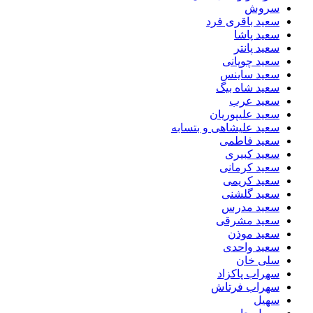
سروش
سعید باقری فرد
سعید پاشا
سعید پانتر
سعید چوپانی
سعید ساینس
سعید شاه بیگ
سعید عرب
سعید علیپوریان
سعید علیشاهی و بتسابه
سعید فاطمی
سعید کبیری
سعید کرمانی
سعید کریمی
سعید گلشنی
سعید مدرس
سعید مشرقی
سعید موذن
سعید واحدی
سلی خان
سهراب پاکزاد
سهراب فرتاش
سهیل