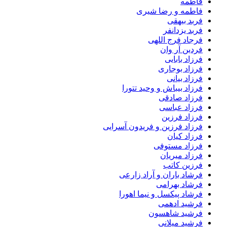
فاطمه
فاطمه و رضا شیری
فربد بیهقی
فربد یزدانفر
فرجاد فرج اللهی
فردین آر وان
فرزاد بابایی
فرزاد بوجاری
فرزاد بیانی
فرزاد بیباش و وحید تتورا
فرزاد صادقی
فرزاد عباسی
فرزاد فرزین
فرزاد فرزین و فریدون آسرایی
فرزاد کیان
فرزاد مستوفی
فرزاد میریان
فرزین کاتب
فرشاد باران و آراد زارعی
فرشاد بهرامی
فرشاد پیکسل و نیما اهورا
فرشید ادهمی
فرشید شاهسون
فرشید میلانی