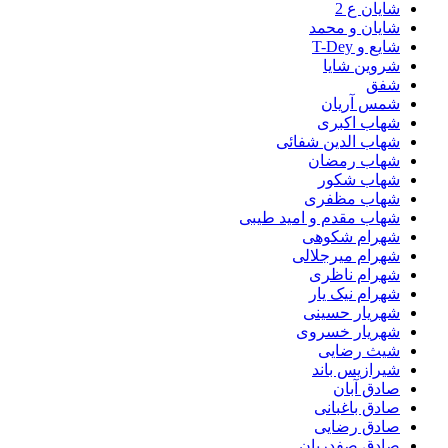
شایان ع 2
شایان و محمد
شایع و T-Dey
شروین شایا
شفق
شمس آریان
شهاب اکبری
شهاب الدین شفائی
شهاب رمضان
شهاب شکور
شهاب مظفری
شهاب مقدم و امید طیبی
شهرام شکوهی
شهرام میرجلالی
شهرام ناظری
شهرام نیک یار
شهریار حسینی
شهریار خسروی
شیث رضایی
شیرازیس باند
صادق آبان
صادق باغبانی
صادق رضایی
صادق صفدریان