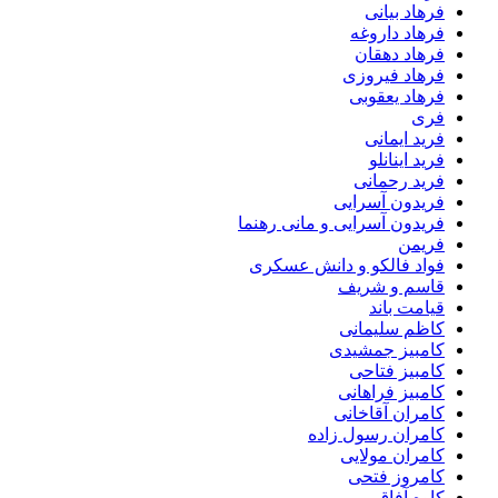
فرهاد بیانی
فرهاد داروغه
فرهاد دهقان
فرهاد فیروزی
فرهاد یعقوبی
فری
فرید ایمانی
فرید اینانلو
فرید رحمانی
فریدون آسرایی
فریدون آسرایی و مانی رهنما
فریمن
فواد فالکو و دانش عسکری
قاسم و شریف
قیامت باند
کاظم سلیمانی
کامبیز جمشیدی
کامبیز فتاحی
کامبیز فراهانی
کامران آقاخانی
کامران رسول زاده
کامران مولایی
کامروز فتحی
کاوه آفاق