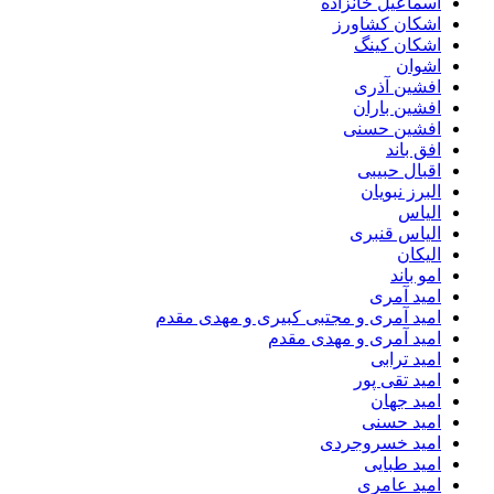
اسماعیل خانزاده
اشکان کشاورز
اشکان کینگ
اشوان
افشین آذری
افشین باران
افشین حسنی
افق باند
اقبال حبیبی
البرز نبویان
الیاس
الیاس قنبرى
الیکان
امو باند
امید آمری
امید آمری و مجتبی کبیری و مهدى مقدم
امید آمری و مهدی مقدم
امید ترابی
امید تقی پور
امید جهان
امید حسنی
امید خسروجردی
امید طبایی
امید عامری