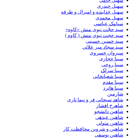
سهیل جامی
سهیل حیدری
سهیل خدابنده و امیرال و طرفه
سهیل محمدی
سیامک عباسی
سید حجّت نبوی منش «کاوه»
سید حجت نبوی منش ( کاوه )
سید حسین حسینى
سید سجاد میر علائی
سیروان خسروی
سینا حجازی
سینا روحی
سینا سرلک
سینا شعبانخانی
سینا مقدم
سینا هاترد
شارمین
شاهد سبحانی فر و نیما تاری
شاهرخ افشار
شاهین دانشجو
شاهین عبدهی
شاهین متولی
شاهین و شروین محافظت کار
شاهین یوسفی