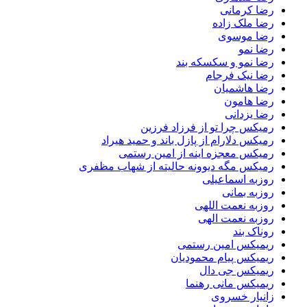
رضا کرمانی
رضا ملک زاده
رضا موسوی
رضا نمو
رضا نمو و سکسکه بند
رضا نیک فرجام
رضا هاشمیان
رضا هامون
رضا یزدانی
رمیکس چرا تو از فرزاد فرزین
رمیکس دلارام از پازل باند و حمید هیراد
رمیکس معجزه اینه از امین رستمی
رمیکس مگه دیوونه حالیته از شهاب مظفری
روزبه اسماعیلی
روزبه بمانی
روزبه نعمت اللهی
روزبه نعمت الهی
روناک بند
ریمیکس امین رستمی
ریمیکس پیام محمودیان
ریمیکس جی دال
ریمیکس مانی رهنما
زانیار خسروی