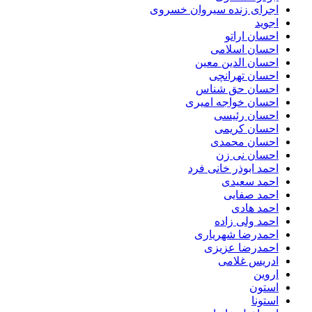
اجرای زنده سیروان خسروی
اجوید
احسان اراتو
احسان اسلامی
احسان الدین معین
احسان تهرانچی
احسان حق شناس
احسان خواجه امیری
احسان رئیسی
احسان کریمی
احسان محمدی
احسان نی زن
احمد ابوذر خانی فرد
احمد سعیدی
احمد صفایی
احمد هادی
احمد ولی زاده
احمدرضا شهریاری
احمدرضا عزیزی
ادریس غلامی
اروین
استون
استونا