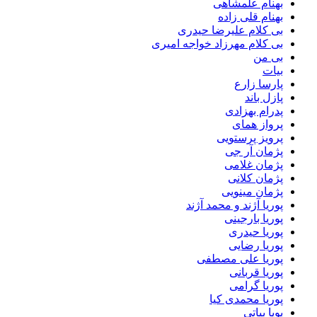
بهنام علمشاهی
بهنام قلی زاده
بی کلام علیرضا حیدری
بی کلام مهرزاد خواجه امیری
بی من
بیات
پارسا زارع
پازل باند
پدرام بهزادی
پرواز همای
پرویز پرستویی
پژمان آر جی
پژمان غلامی
پژمان کلانی
پژمان مینویی
پوریا آژند و محمد آژند
پوریا بارجینی
پوریا حیدری
پوریا رضایی
پوریا علی مصطفی
پوریا قربانی
پوریا گرامی
پوریا محمدی کیا
پویا بیاتی