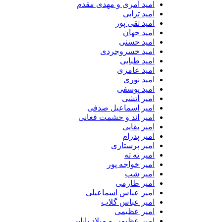
امید آمری و مهدی مقدم
امید ترابی
امید تقی پور
امید جهان
امید حسنی
امید خسروجردی
امید طبایی
امید عامری
امید نوری
امید یوسفی
امیر آتشی
امیر اسماعیل صدفی
امیر اند و حشمت فغانی
امیر بقایی
امیر پدرام
امیر پرستاری
امیر ته ته
امیر خواجه پور
امیر شب
امیر طارمی
امیر عباس اسماعیلی
امیر عباس گلاب
امیر عظیمی
امیر عظیمی و میلاد بابایی