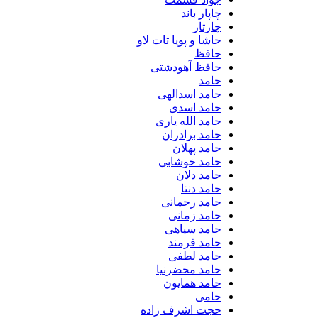
چاپار باند
چارتار
حاشا و پویا تات لاو
حافظ
حافظ آهودشتی
حامد
حامد اسدالهی
حامد اسدی
حامد الله یاری
حامد برادران
حامد پهلان
حامد خوشابی
حامد دلان
حامد دنتا
حامد رحمانی
حامد زمانی
حامد سیاهی
حامد فرمند
حامد لطفی
حامد محضرنیا
حامد همایون
حامی
حجت اشرف زاده