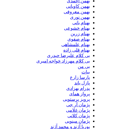
بهمن احمدی
بهمن کاویانی
بهمن معروفی
بهمن نوری
بهنام بانی
بهنام خشوعی
بهنام زرین
بهنام صفوی
بهنام علمشاهی
بهنام قلی زاده
بی کلام علیرضا حیدری
بی کلام مهرزاد خواجه امیری
بی من
بیات
پارسا زارع
پازل باند
پدرام بهزادی
پرواز همای
پرویز پرستویی
پژمان آر جی
پژمان غلامی
پژمان کلانی
پژمان مینویی
پوریا آژند و محمد آژند