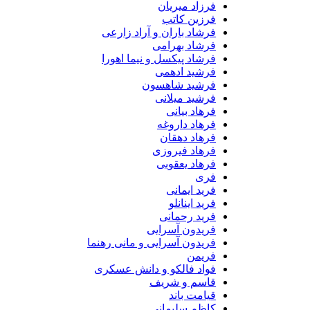
فرزاد میریان
فرزین کاتب
فرشاد باران و آراد زارعی
فرشاد بهرامی
فرشاد پیکسل و نیما اهورا
فرشید ادهمی
فرشید شاهسون
فرشید میلانی
فرهاد بیانی
فرهاد داروغه
فرهاد دهقان
فرهاد فیروزی
فرهاد یعقوبی
فری
فرید ایمانی
فرید اینانلو
فرید رحمانی
فریدون آسرایی
فریدون آسرایی و مانی رهنما
فریمن
فواد فالکو و دانش عسکری
قاسم و شریف
قیامت باند
کاظم سلیمانی