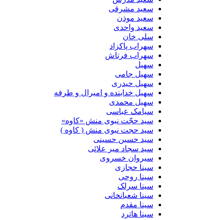
سعید مشرقی
سعید موذن
سعید واحدی
سلی خان
سهراب پاکزاد
سهراب فرتاش
سهیل
سهیل جامی
سهیل حیدری
سهیل خدابنده و امیرال و طرفه
سهیل محمدی
سیامک عباسی
سید حجّت نبوی منش «کاوه»
سید حجت نبوی منش ( کاوه )
سید حسین حسینى
سید سجاد میر علائی
سیروان خسروی
سینا حجازی
سینا روحی
سینا سرلک
سینا شعبانخانی
سینا مقدم
سینا هاترد