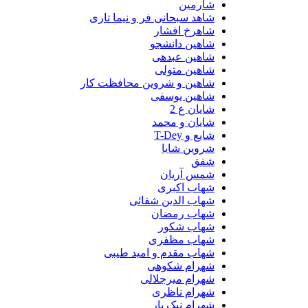
شارمین
شاهد سبحانی فر و نیما تاری
شاهرخ افشار
شاهین دانشجو
شاهین عبدهی
شاهین متولی
شاهین و شروین محافظت کار
شاهین یوسفی
شایان ع 2
شایان و محمد
شایع و T-Dey
شروین شایا
شفق
شمس آریان
شهاب اکبری
شهاب الدین شفائی
شهاب رمضان
شهاب شکور
شهاب مظفری
شهاب مقدم و امید طیبی
شهرام شکوهی
شهرام میرجلالی
شهرام ناظری
شهرام نیک یار