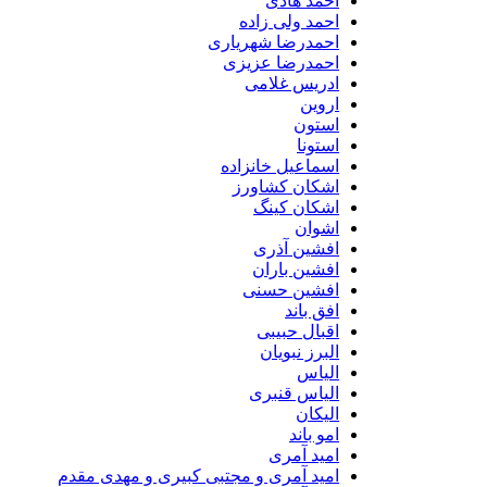
احمد هادی
احمد ولی زاده
احمدرضا شهریاری
احمدرضا عزیزی
ادریس غلامی
اروین
استون
استونا
اسماعیل خانزاده
اشکان کشاورز
اشکان کینگ
اشوان
افشین آذری
افشین باران
افشین حسنی
افق باند
اقبال حبیبی
البرز نبویان
الیاس
الیاس قنبرى
الیکان
امو باند
امید آمری
امید آمری و مجتبی کبیری و مهدى مقدم