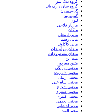
گروه دنگ شو
گروه سان دارک باند
گروه سون
گمیلو بند
لیون
مازیار فلاحی
ماکان
مانی ارمغان
مانی رهنما
مانی کاکاوند
ماهان بهرام خان
ماهان مقدس زاده
مت-این
متین معزپور
مجتبی اورنگی
مجتبی دل زنده
مجتبی زینلی
مجتبی شاه علی
مجتبی شجاع
مجتبی صفری
مجتبی کبیری
مجتبی نجیمی
مجید اخشابی
مجید الوند‎