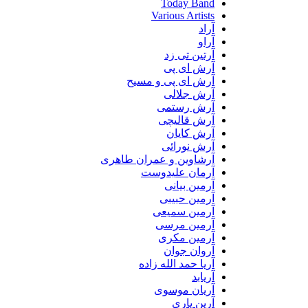
Today Band
Various Artists
آراد
آراو
آرتین تی زد
آرش ای پی
آرش ای پی و مسیح
آرش جلالی
آرش رستمی
آرش قالیچی
آرش کایان
آرش نورائی
آرشاوین و عمران طاهری
آرمان علیدوست
آرمین بیانی
آرمین حبیبی
آرمین سمیعی
آرمین مرسی
آرمین مکری
آروان جوان
آریا حمد الله زاده
آریابد
آریان موسوی
آرین یاری