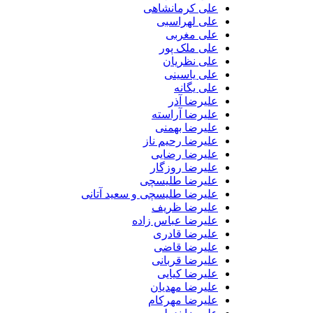
علی کرمانشاهی
علی لهراسبی
علی مغربی
علی ملک پور
علی نظریان
علی یاسینی
علی یگانه
علیرضا آذر
علیرضا آراسته
علیرضا بهمنی
علیرضا رحیم ناز
علیرضا رضایی
علیرضا روزگار
علیرضا طلیسچی
علیرضا طلیسچی و سعید آتانی
علیرضا ظریف
علیرضا عباس زاده
علیرضا قادری
علیرضا قاضی
علیرضا قربانی
علیرضا کیایی
علیرضا مهدیان
علیرضا مهرکام