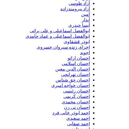
آزاد طوسی
آزاد نیرومندزاده
آمین
آیدار
آیسا حیدری
ابوالفضل اسماعیلی و علی براتی
ابوالفضل اسماعیلی و عماد حامدی
ابوذر قشقاوی
اجرای زنده سیروان خسروی
اجوید
احسان اراتو
احسان اسلامی
احسان الدین معین
احسان تهرانچی
احسان حق شناس
احسان خواجه امیری
احسان رئیسی
احسان کریمی
احسان محمدی
احسان نی زن
احمد ابوذر خانی فرد
احمد سعیدی
احمد صفایی