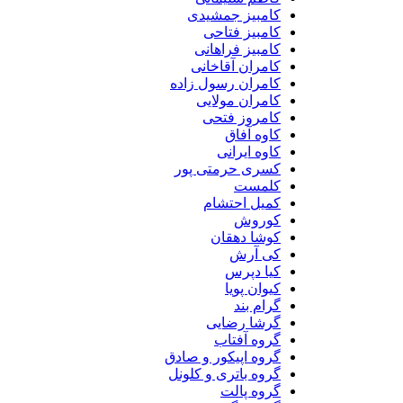
کامبیز جمشیدی
کامبیز فتاحی
کامبیز فراهانی
کامران آقاخانی
کامران رسول زاده
کامران مولایی
کامروز فتحی
کاوه آفاق
کاوه ایرانی
کسری حرمتی پور
کلمست
کمیل احتشام
کوروش
کوشا دهقان
کی آرش
کیا دپرس
کیوان پویا
گرام بند
گرشا رضایی
گروه آفتاب
گروه اپیکور و صادق
گروه باتری و کلونل
گروه پالت