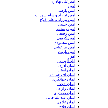
امیرعلی بهادری
امین
امین پارسی
امین تیرزاد و سام سهراب
امین تیرزاد و علی فلاح
امین حبیبی
امین رستمی
امین رفیعی
امین کریمی
امین محمودی
امین مرعشی
امین ناریت
اهورا
ایلیا الهی یار
ایمان آذری
ایمان استار
ایمان اف جی ۱۰
ایمان جهانگری
ایمان حجت
ایمان زارعی
ایمان صفدری
ایمان عبدالله خانی
ایمان غلامی
ایمان فلاح