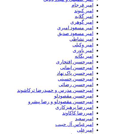
امیر فرجام
امیر کیوند
امیر گلایه
امیر گوهری
امیر مسعود امیری
امیر مسعود صدیق
امیر نشاطی
امیر وکیلی
امیر یاوری
امیر یگانه
امیرحسین افتخاری
امیرحسین ایمانی
امیرحسین پاک نهاد
امیرحسین حسینی
امیرحسین رضائی
امیرحسین مدرس و حمیدرضا ترکاشوند
امیرحسین مقصودلو
امیرحسین مقصودلو و رضا پیشرو
امیررضا پرهیزکاری
امیررضا کاکاوند
امیرسعید
امیرعباس آل حبیب
امیرعلی