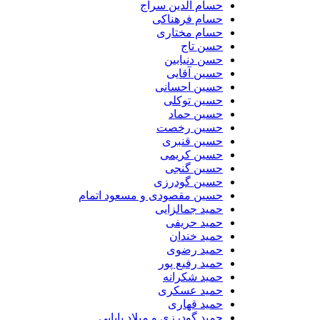
حسام الدین سراج
حسام فرهناکی
حسام مختاری
حسن تاج
حسن دنیابین
حسین آقایی
حسین احسانی
حسین توکلی
حسین حماد
حسین رخصت
حسین قنبری
حسین کریمی
حسین گنجی
حسین گودرزی
حسین مقصودی و مسعود اتمام
حمید جمالزایی
حمید حریفی
حمید خندان
حمید رضوی
حمید رفیع پور
حمید شکرانه
حمید عسکری
حمید قهاری
حمید گودرزی و میلاد بابایی