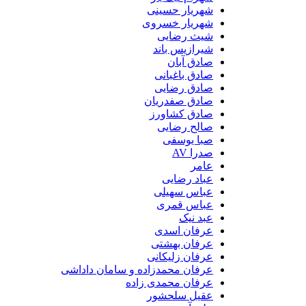
شهریار حسینی
شهریار خسروی
شیث رضایی
شیرازیس باند
صادق آبان
صادق باغبانی
صادق رضایی
صادق صفدریان
صادق کشاورز
صالح رضایی
صبا یوسفی
صدرا AV
عامر
عباد رضایی
عباس سهیلی
عباس قمری
عبد نیک
عرفان اسدی
عرفان بهشتی
عرفان زلیکانی
عرفان محمدزاده و سامان داداشی
عرفان محمدی زاده
عقیل سلحشور