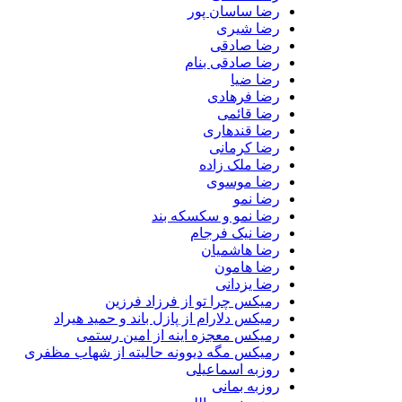
رضا ساسان پور
رضا شیری
رضا صادقی
رضا صادقی بنام
رضا ضیا
رضا فرهادی
رضا قائمی
رضا قندهاری
رضا کرمانی
رضا ملک زاده
رضا موسوی
رضا نمو
رضا نمو و سکسکه بند
رضا نیک فرجام
رضا هاشمیان
رضا هامون
رضا یزدانی
رمیکس چرا تو از فرزاد فرزین
رمیکس دلارام از پازل باند و حمید هیراد
رمیکس معجزه اینه از امین رستمی
رمیکس مگه دیوونه حالیته از شهاب مظفری
روزبه اسماعیلی
روزبه بمانی