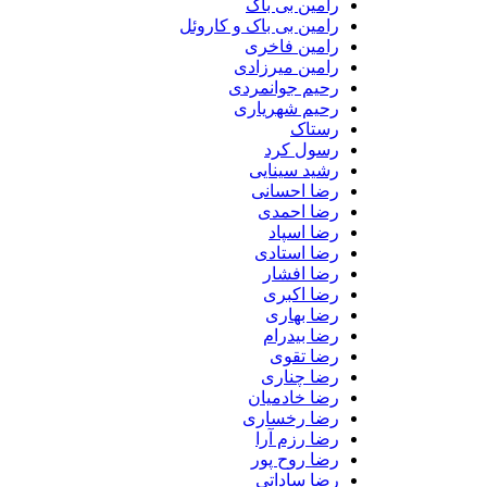
رامین بی باک
رامین بی باک و کاروئل
رامین فاخری
رامین میرزادی
رحیم جوانمردی
رحیم شهریاری
رستاک
رسول کرد
رشید سینایی
رضا احسانی
رضا احمدی
رضا اسپاد
رضا استادی
رضا افشار
رضا اکبری
رضا بهاری
رضا بیدرام
رضا تقوی
رضا چناری
رضا خادمیان
رضا رخساری
رضا رزم آرا
رضا روح پور
رضا ساداتی