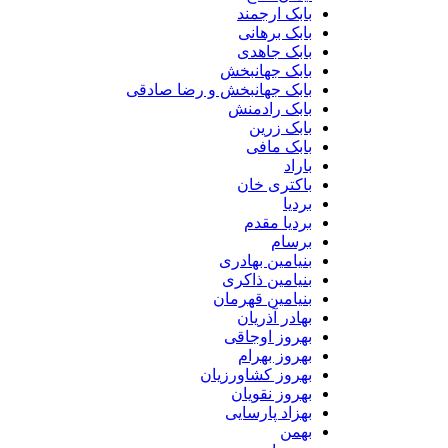
بابک ارجمند
بابک برهانی
بابک جاهدی
بابک جهانبخش
بابک جهانبخش و رضا صادقی
بابک رادمنش
بابک زرین
بابک مافی
باراد
باکتری خان
بردیا
بردیا مقدم
برسام
بنیامین بهادری
بنیامین ذاکری
بنیامین قهرمان
بهادر آذریان
بهروز اوجاقی
بهروز بهرام
بهروز کشاورزیان
بهروز نقویان
بهزاد پارسایی
بهمن