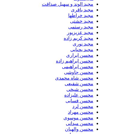
مجید الوند و سهیل صداقت
مجید باقری
مجید خراطها
مجید خشتی
مجید رستمی
مجید عزیزپور
مجید کریم زاده
مجید نوری
مجید یحیایی
محسن ابراری
محسن ابراهیم زاده
محسن ابراهیمی
محسن چاوشی
محسن شاه محمدی
محسن شفیعی
محسن شیخی
محسن علیزاده
محسن فسایی
محسن لرد
محسن مهراد
محسن موسوی
محسن میدانی
محسن والهیان