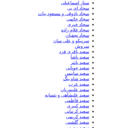
ستار اسماعیلی
سجاد ای بی
سجاد باذوقی و مسعود بیات
سجاد حاتمی
سجاد خیری
سجاد غلام زاده
سجاد نجفیان
سرپیکو و علی سان
سروش
سعید باقری فرد
سعید پاشا
سعید پانتر
سعید چوپانی
سعید ساینس
سعید شاه بیگ
سعید عرب
سعید علیپوریان
سعید علیشاهی و بتسابه
سعید فاطمی
سعید کبیری
سعید کرمانی
سعید کریمی
سعید گلشنی
سعید مدرس