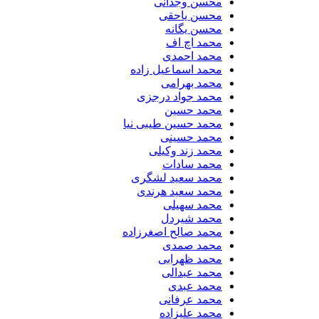
محسن وجدانی
محسن یاحقی
محسن یگانه
محمد اچ اف
محمد احمدی
محمد اسماعیل زاده
محمد بهرامی
محمد جواد درجزی
محمد حسین
محمد حسین طیبی نیا
محمد حسینی
محمد زند وکیلی
محمد سادات
محمد سعید لشگری
محمد سعید هرندی
محمد سهیلی
​محمد شیردل
محمد صالح اصغرزاده
محمد صمدی
محمد ظهرابی
محمد عبدالی
محمد عبدی
محمد عرفانی
محمد علیزاده