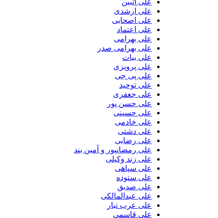
علی آتبین
علی ارشدی
علی اصحابی
علی اعتماد
علی بهرامی
علی بهرامی صدر
علی بیات
علی پرویزی
علی پی جی
علی توحید
علی جعفری
علی حسن پور
علی حسینی
علی خادمی
علی دشتی
علی رضایی
علی رمضانپور و آمین بند
علی زند وکیلی
علی سپاهی
علی ستوده
علی صدیق
علی عبدالمالکی
علی عرب تبار
علی قاسمی