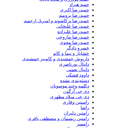
حمید هیراد
حمیدرضا اکبری
حمیدرضا برومند
حمیدرضا ترکاشوند و امیریل ارجمند
حمیدرضا علیخانی
حمیدرضا علیزاده
حمیدرضا مازوچی
حمیدرضا محوی
خسرو دادگر
خشایار و نیما و کانو
داریوش جمشیدی و کامبیز جمشیدی
دانیال پورناصری
دانیال نعمتی
داوود فشکی
دسته‌بندی نشده
دکلمه وحید موسویان
دی جی آرگون
دی جی میلاد مظهری
راستین وقاری
راشا
رامتین دلیران
رامتین ریسمان و مصطفی باقری
رامسز