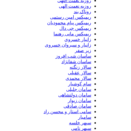
روزبه نعمت اللهی
روزبه نعمت الهی
روناک بند
ریمیکس امین رستمی
ریمیکس پیام محمودیان
ریمیکس جی دال
ریمیکس مانی رهنما
زانیار خسروی
زانیار و سیروان خسروی
زیر صفر
ساسان شب افروز
ساسان شفانژاد
سالار زنگنه
سالار عقیلی
سالار محمدی
سام کوشیار
سامان جلیلی
سامان دولتشاهی
سامان زیوار
سامان صادقی
سامی استار و محسن راد
سامیار
سپهر خلسه
سپهر نامی