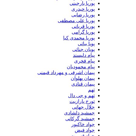
پوریا بارجینی
پوریا حیدری
پوریا رضایی
پوریا علی مصطفی
پوریا قربانی
پوریا گرامی
پوریا محمدی کیا
پویا بیاتی
پویان جناتی
پیام دلپسند
پیام فخری
پیام محمودیان
پیمان اشرفی و مهرداد قیمنی
پیمان پهلوان
پیمان قنادی
تهم
تهم و جی دال
تورج پارازیت
جلال جهانی
جمشید دلشادی
جمشید گرکانی
جواد خاکپور
جواد فیض
جواد قسمت