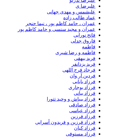
علیرضا ندرلو
علیرضا ی
علیشمس و مهدی جهانی
عماد طالب زاده
عمران ، حامد کاظم پور ، نیما حنجر
عمران و مجید سنسی و حامد کاظم پور
فاتح نورایی
فاروق جدلی
فاطمه
فاطمه و رضا شیری
فربد بیهقی
فربد یزدانفر
فرجاد فرج اللهی
فردین آر وان
فرزاد بابایی
فرزاد بوجاری
فرزاد بیانی
فرزاد بیباش و وحید تتورا
فرزاد صادقی
فرزاد عباسی
فرزاد فرزین
فرزاد فرزین و فریدون آسرایی
فرزاد کیان
فرزاد مستوفی