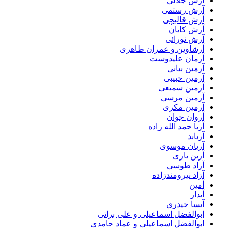
آرش جلالی
آرش رستمی
آرش قالیچی
آرش کایان
آرش نورائی
آرشاوین و عمران طاهری
آرمان علیدوست
آرمین بیانی
آرمین حبیبی
آرمین سمیعی
آرمین مرسی
آرمین مکری
آروان جوان
آریا حمد الله زاده
آریابد
آریان موسوی
آرین یاری
آزاد طوسی
آزاد نیرومندزاده
آمین
آیدار
آیسا حیدری
ابوالفضل اسماعیلی و علی براتی
ابوالفضل اسماعیلی و عماد حامدی