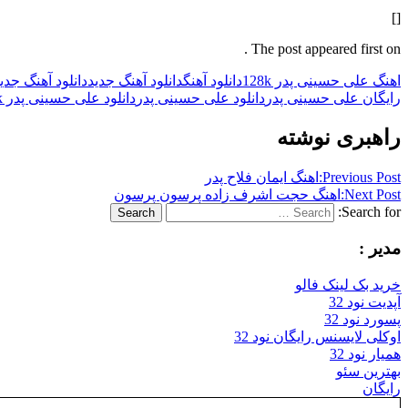
[]
The post appeared first on .
اهنگ علی حسینی پدر 128k
دانلود آهنگ
دانلود آهنگ جدید
دانلود آهنگ جد
رایگان علی حسینی پدر
دانلود علی حسینی پدر
دانلود علی حسینی پدر 256k
راهبری نوشته
Previous Post:
اهنگ ایمان فلاح پدر
Next Post:
اهنگ حجت اشرف زاده پرسون پرسون
Search for:
Search
مدیر :
خرید بک لینک فالو
آپدیت نود 32
پسورد نود 32
اوکلی لایسنس رایگان نود 32
همیار نود 32
بهترین سئو
رایگان