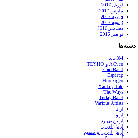
آوریل 2017
مارس 2017
فوریه 2017
ژانویه 2017
دسامبر 2016
نوامبر 2016
دسته‌ها
3M باند
ACven و TEYHO
Emo Band
Espertip
Homxigen
Tale و Xanta
The Ways
Today Band
Various Artists
آراد
آراو
آرتین تی زد
آرش ای پی
آرش ای پی و مسیح