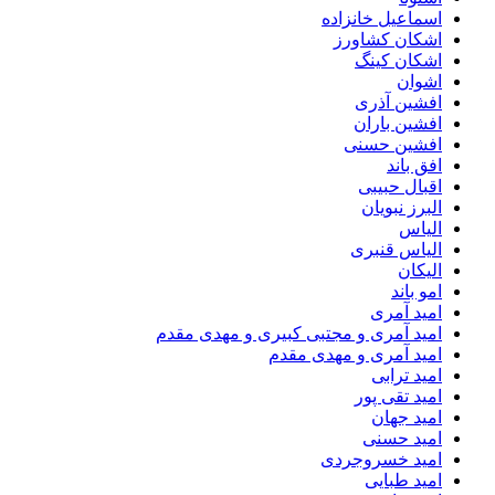
اسماعیل خانزاده
اشکان کشاورز
اشکان کینگ
اشوان
افشین آذری
افشین باران
افشین حسنی
افق باند
اقبال حبیبی
البرز نبویان
الیاس
الیاس قنبرى
الیکان
امو باند
امید آمری
امید آمری و مجتبی کبیری و مهدى مقدم
امید آمری و مهدی مقدم
امید ترابی
امید تقی پور
امید جهان
امید حسنی
امید خسروجردی
امید طبایی