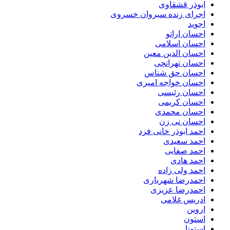
ابوذر قشقاوی
اجرای زنده سیروان خسروی
اجوید
احسان اراتو
احسان اسلامی
احسان الدین معین
احسان تهرانچی
احسان حق شناس
احسان خواجه امیری
احسان رئیسی
احسان کریمی
احسان محمدی
احسان نی زن
احمد ابوذر خانی فرد
احمد سعیدی
احمد صفایی
احمد هادی
احمد ولی زاده
احمدرضا شهریاری
احمدرضا عزیزی
ادریس غلامی
اروین
استون
استونا