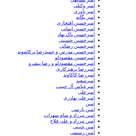
امیر وکیلی
امیر یاوری
امیر یگانه
امیرحسین افتخاری
امیرحسین ایمانی
امیرحسین پاک نهاد
امیرحسین حسینی
امیرحسین رضائی
امیرحسین مدرس و حمیدرضا ترکاشوند
امیرحسین مقصودلو
امیرحسین مقصودلو و رضا پیشرو
امیررضا پرهیزکاری
امیررضا کاکاوند
امیرسعید
امیرعباس آل حبیب
امیرعلی
امیرعلی بهادری
امین
امین پارسی
امین تیرزاد و سام سهراب
امین تیرزاد و علی فلاح
امین حبیبی
امین رستمی