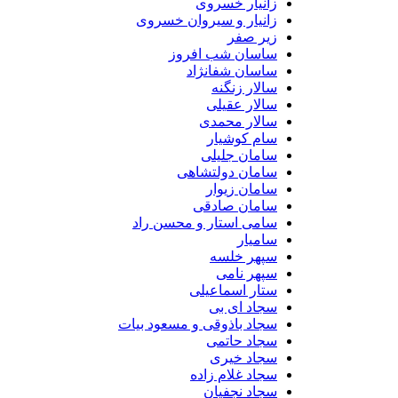
زانیار خسروی
زانیار و سیروان خسروی
زیر صفر
ساسان شب افروز
ساسان شفانژاد
سالار زنگنه
سالار عقیلی
سالار محمدی
سام کوشیار
سامان جلیلی
سامان دولتشاهی
سامان زیوار
سامان صادقی
سامی استار و محسن راد
سامیار
سپهر خلسه
سپهر نامی
ستار اسماعیلی
سجاد ای بی
سجاد باذوقی و مسعود بیات
سجاد حاتمی
سجاد خیری
سجاد غلام زاده
سجاد نجفیان