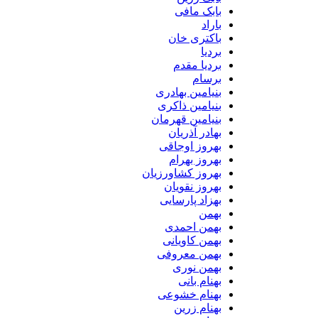
بابک مافی
باراد
باکتری خان
بردیا
بردیا مقدم
برسام
بنیامین بهادری
بنیامین ذاکری
بنیامین قهرمان
بهادر آذریان
بهروز اوجاقی
بهروز بهرام
بهروز کشاورزیان
بهروز نقویان
بهزاد پارسایی
بهمن
بهمن احمدی
بهمن کاویانی
بهمن معروفی
بهمن نوری
بهنام بانی
بهنام خشوعی
بهنام زرین