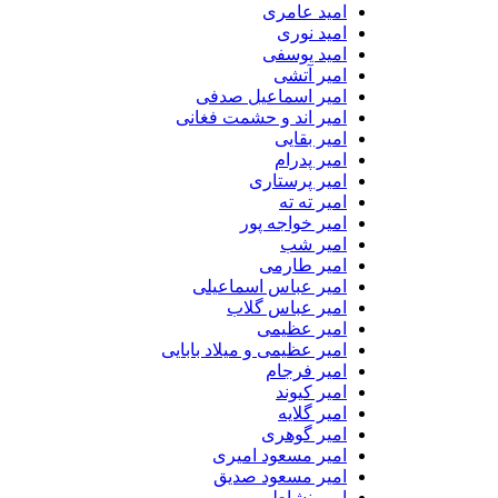
امید عامری
امید نوری
امید یوسفی
امیر آتشی
امیر اسماعیل صدفی
امیر اند و حشمت فغانی
امیر بقایی
امیر پدرام
امیر پرستاری
امیر ته ته
امیر خواجه پور
امیر شب
امیر طارمی
امیر عباس اسماعیلی
امیر عباس گلاب
امیر عظیمی
امیر عظیمی و میلاد بابایی
امیر فرجام
امیر کیوند
امیر گلایه
امیر گوهری
امیر مسعود امیری
امیر مسعود صدیق
امیر نشاطی