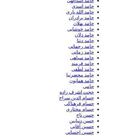
حامد اسدالهی
حامد اسدی
حامد الله یاری
حامد برادران
حامد پهلان
حامد خوشابی
حامد دلان
حامد دنتا
حامد رحمانی
حامد زمانی
حامد سیاهی
حامد فرمند
حامد لطفی
حامد محضرنیا
حامد همایون
حامی
حجت اشرف زاده
حسام الدین سراج
حسام فرهناکی
حسام مختاری
حسن تاج
حسن دنیابین
حسین آقایی
حسین احسانی