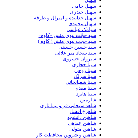
سهیل
سهیل جامی
سهیل حیدری
سهیل خدابنده و امیرال و طرفه
سهیل محمدی
سیامک عباسی
سید حجّت نبوی منش «کاوه»
سید حجت نبوی منش ( کاوه )
سید حسین حسینى
سید سجاد میر علائی
سیروان خسروی
سینا حجازی
سینا روحی
سینا سرلک
سینا شعبانخانی
سینا مقدم
سینا هاترد
شارمین
شاهد سبحانی فر و نیما تاری
شاهرخ افشار
شاهین دانشجو
شاهین عبدهی
شاهین متولی
شاهین و شروین محافظت کار