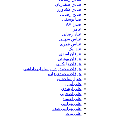
صادق صفدریان
صادق کشاورز
صالح رضایی
صبا یوسفی
صدرا AV
عامر
عباد رضایی
عباس سهیلی
عباس قمری
عبد نیک
عرفان اسدی
عرفان بهشتی
عرفان زلیکانی
عرفان محمدزاده و سامان داداشی
عرفان محمدی زاده
عقیل سلحشور
علی آتبین
علی ارشدی
علی اصحابی
علی اعتماد
علی بهرامی
علی بهرامی صدر
علی بیات