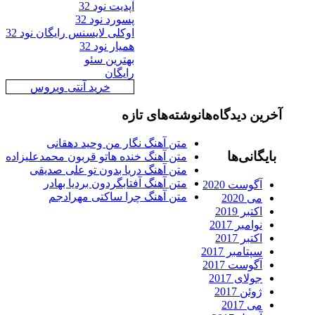
آپدیت نود 32
پسورد نود 32
اوکلی لایسنس رایگان نود 32
همیار نود 32
بهترین سئو
رایگان
خرید آنتی ویروس
رین دیدگاه‌ها
نوشته‌های تازه
متن آهنگ نگار من وحید دهقانی
ایگانی‌ها
متن آهنگ خنده هاتو قربون محمدعلیزاده
متن آهنگ دریا بدون تو علی صدیقی
متن آهنگ آفتابگردون بردیا بهادر
آگوست 2020
متن آهنگ چرا ساکتی مهرادجم
می 2020
اکتبر 2019
نوامبر 2017
اکتبر 2017
سپتامبر 2017
آگوست 2017
جولای 2017
ژوئن 2017
می 2017