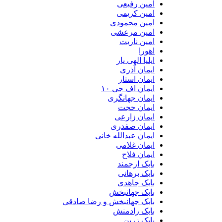
امین رفیعی
امین کریمی
امین محمودی
امین مرعشی
امین ناریت
اهورا
ایلیا الهی یار
ایمان آذری
ایمان استار
ایمان اف جی ۱۰
ایمان جهانگری
ایمان حجت
ایمان زارعی
ایمان صفدری
ایمان عبدالله خانی
ایمان غلامی
ایمان فلاح
بابک ارجمند
بابک برهانی
بابک جاهدی
بابک جهانبخش
بابک جهانبخش و رضا صادقی
بابک رادمنش
بابک زرین