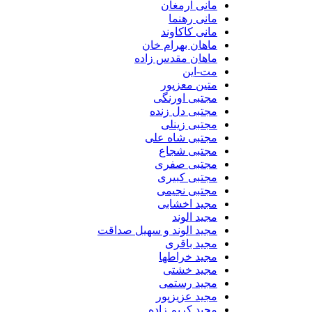
مانی ارمغان
مانی رهنما
مانی کاکاوند
ماهان بهرام خان
ماهان مقدس زاده
مت-این
متین معزپور
مجتبی اورنگی
مجتبی دل زنده
مجتبی زینلی
مجتبی شاه علی
مجتبی شجاع
مجتبی صفری
مجتبی کبیری
مجتبی نجیمی
مجید اخشابی
مجید الوند‎
مجید الوند و سهیل صداقت
مجید باقری
مجید خراطها
مجید خشتی
مجید رستمی
مجید عزیزپور
مجید کریم زاده