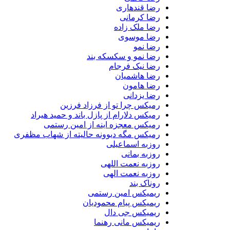
رضا قندهاری
رضا کرمانی
رضا ملک زاده
رضا موسوی
رضا نمو
رضا نمو و سکسکه بند
رضا نیک فرجام
رضا هاشمیان
رضا هامون
رضا یزدانی
رمیکس چرا تو از فرزاد فرزین
رمیکس دلارام از پازل باند و حمید هیراد
رمیکس معجزه اینه از امین رستمی
رمیکس مگه دیوونه حالیته از شهاب مظفری
روزبه اسماعیلی
روزبه بمانی
روزبه نعمت اللهی
روزبه نعمت الهی
روناک بند
ریمیکس امین رستمی
ریمیکس پیام محمودیان
ریمیکس جی دال
ریمیکس مانی رهنما