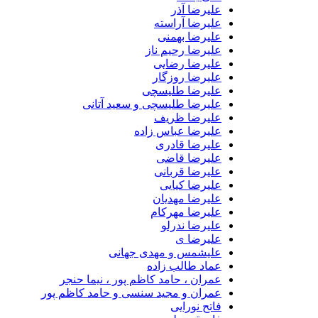
علیرضا آذر
علیرضا آراسته
علیرضا بهمنی
علیرضا رحیم ناز
علیرضا رضایی
علیرضا روزگار
علیرضا طلیسچی
علیرضا طلیسچی و سعید آتانی
علیرضا ظریف
علیرضا عباس زاده
علیرضا قادری
علیرضا قاضی
علیرضا قربانی
علیرضا کیایی
علیرضا مهدیان
علیرضا مهرکام
علیرضا ندرلو
علیرضا ی
علیشمس و مهدی جهانی
عماد طالب زاده
عمران ، حامد کاظم پور ، نیما حنجر
عمران و مجید سنسی و حامد کاظم پور
فاتح نورایی