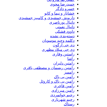
حمیدرضا محوی
خسرو دادگر
خشایار و نیما و کانو
داریوش جمشیدی و کامبیز جمشیدی
دانیال پورناصری
دانیال نعمتی
داوود فشکی
دسته‌بندی نشده
دکلمه وحید موسویان
دی جی آرگون
دی جی میلاد مظهری
راستین وقاری
راشا
رامتین دلیران
رامتین ریسمان و مصطفی باقری
رامسز
رامین بی باک
رامین بی باک و کاروئل
رامین فاخری
رامین میرزادی
رحیم جوانمردی
رحیم شهریاری
رستاک