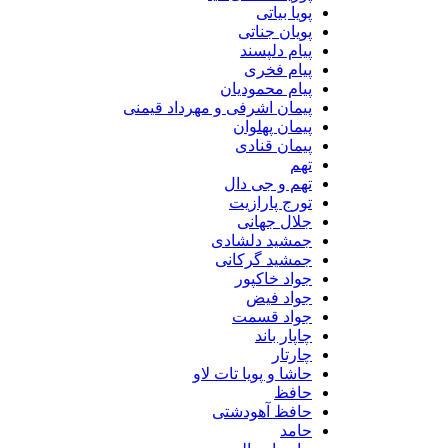
پویا بیاتی
پویان جناتی
پیام دلپسند
پیام فخری
پیام محمودیان
پیمان اشرفی و مهرداد قیمنی
پیمان پهلوان
پیمان قنادی
تهم
تهم و جی دال
تورج پارازیت
جلال جهانی
جمشید دلشادی
جمشید گرکانی
جواد خاکپور
جواد فیض
جواد قسمت
چاپار باند
چارتار
حاشا و پویا تات لاو
حافظ
حافظ آهودشتی
حامد