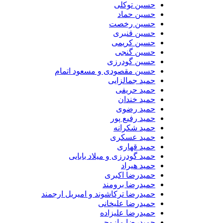
حسین توکلی
حسین حماد
حسین رخصت
حسین قنبری
حسین کریمی
حسین گنجی
حسین گودرزی
حسین مقصودی و مسعود اتمام
حمید جمالزایی
حمید حریفی
حمید خندان
حمید رضوی
حمید رفیع پور
حمید شکرانه
حمید عسکری
حمید قهاری
حمید گودرزی و میلاد بابایی
حمید هیراد
حمیدرضا اکبری
حمیدرضا برومند
حمیدرضا ترکاشوند و امیریل ارجمند
حمیدرضا علیخانی
حمیدرضا علیزاده
حمیدرضا مازوچی