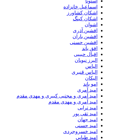
استونا
اسماعیل خانزاده
اشکان کشاورز
اشکان کینگ
اشوان
افشین آذری
افشین باران
افشین حسنی
افق باند
اقبال حبیبی
البرز نبویان
الیاس
الیاس قنبرى
الیکان
امو باند
امید آمری
امید آمری و مجتبی کبیری و مهدى مقدم
امید آمری و مهدی مقدم
امید ترابی
امید تقی پور
امید جهان
امید حسنی
امید خسروجردی
امید طبایی