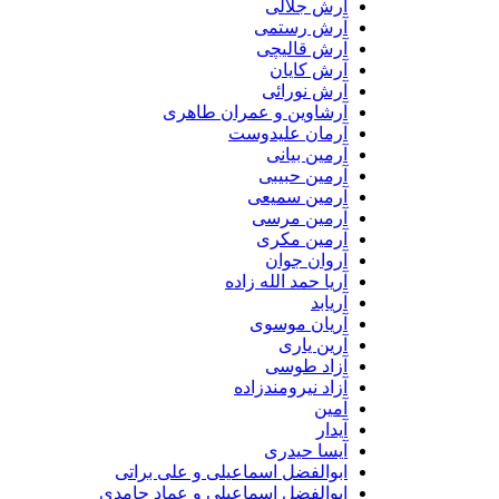
آرش جلالی
آرش رستمی
آرش قالیچی
آرش کایان
آرش نورائی
آرشاوین و عمران طاهری
آرمان علیدوست
آرمین بیانی
آرمین حبیبی
آرمین سمیعی
آرمین مرسی
آرمین مکری
آروان جوان
آریا حمد الله زاده
آریابد
آریان موسوی
آرین یاری
آزاد طوسی
آزاد نیرومندزاده
آمین
آیدار
آیسا حیدری
ابوالفضل اسماعیلی و علی براتی
ابوالفضل اسماعیلی و عماد حامدی