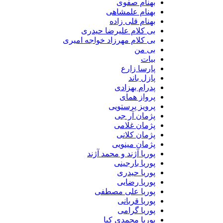
بهنام صفوی
بهنام علمشاهی
بهنام قلی زاده
بی کلام علیرضا حیدری
بی کلام مهرزاد خواجه امیری
بی من
بیات
پارسا زارع
پازل باند
پدرام بهزادی
پرواز همای
پرویز پرستویی
پژمان آر جی
پژمان غلامی
پژمان کلانی
پژمان مینویی
پوریا آژند و محمد آژند
پوریا بارجینی
پوریا حیدری
پوریا رضایی
پوریا علی مصطفی
پوریا قربانی
پوریا گرامی
پوریا محمدی کیا