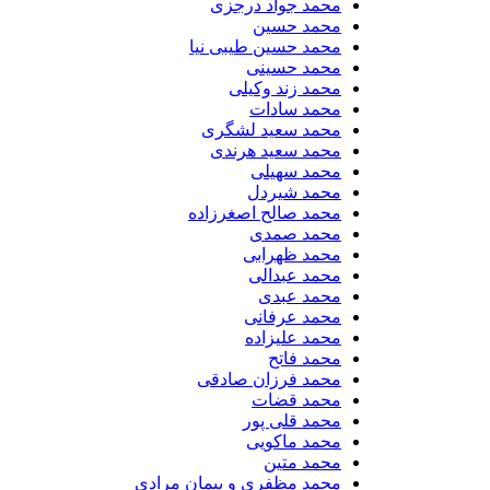
محمد جواد درجزی
محمد حسین
محمد حسین طیبی نیا
محمد حسینی
محمد زند وکیلی
محمد سادات
محمد سعید لشگری
محمد سعید هرندی
محمد سهیلی
​محمد شیردل
محمد صالح اصغرزاده
محمد صمدی
محمد ظهرابی
محمد عبدالی
محمد عبدی
محمد عرفانی
محمد علیزاده
محمد فاتح
محمد فرزان صادقی
محمد قضات
محمد قلی پور
محمد ماکویی
محمد متین
محمد مظفری و پیمان مرادی