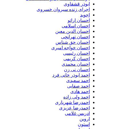
ابوذر قشقاوی
اجرای زنده سیروان خسروی
اجوید
احسان اراتو
احسان اسلامی
احسان الدین معین
احسان تهرانچی
احسان حق شناس
احسان خواجه امیری
احسان رئیسی
احسان کریمی
احسان محمدی
احسان نی زن
احمد ابوذر خانی فرد
احمد سعیدی
احمد صفایی
احمد هادی
احمد ولی زاده
احمدرضا شهریاری
احمدرضا عزیزی
ادریس غلامی
اروین
استون