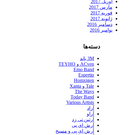
آوریل 2017
مارس 2017
فوریه 2017
ژانویه 2017
دسامبر 2016
نوامبر 2016
دسته‌ها
3M باند
ACven و TEYHO
Emo Band
Espertip
Homxigen
Tale و Xanta
The Ways
Today Band
Various Artists
آراد
آراو
آرتین تی زد
آرش ای پی
آرش ای پی و مسیح