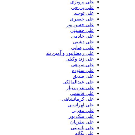
علی پرویزی
علی پی جی
علی توحید
علی جعفری
علی حسن پور
علی حسینی
علی خادمی
علی دشتی
علی رضایی
علی رمضانپور و آمین بند
علی زند وکیلی
علی سپاهی
علی ستوده
علی صدیق
علی عبدالمالکی
علی عرب تبار
علی قاسمی
علی کرمانشاهی
علی لهراسبی
علی مغربی
علی ملک پور
علی نظریان
علی یاسینی
علی یگانه