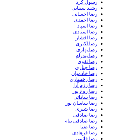
رسول کرد
رشید سینایی
رضا احسانی
رضا احمدی
رضا اسپاد
رضا استادی
رضا افشار
رضا اکبری
رضا بهاری
رضا بیدرام
رضا تقوی
رضا چناری
رضا خادمیان
رضا رخساری
رضا رزم آرا
رضا روح پور
رضا ساداتی
رضا ساسان پور
رضا شیری
رضا صادقی
رضا صادقی بنام
رضا ضیا
رضا فرهادی
رضا قائمی