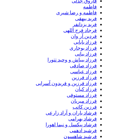
فاروق جدلی
فاطمه
فاطمه و رضا شیری
فربد بیهقی
فربد یزدانفر
فرجاد فرج اللهی
فردین آر وان
فرزاد بابایی
فرزاد بوجاری
فرزاد بیانی
فرزاد بیباش و وحید تتورا
فرزاد صادقی
فرزاد عباسی
فرزاد فرزین
فرزاد فرزین و فریدون آسرایی
فرزاد کیان
فرزاد مستوفی
فرزاد میریان
فرزین کاتب
فرشاد باران و آراد زارعی
فرشاد بهرامی
فرشاد پیکسل و نیما اهورا
فرشید ادهمی
فرشید شاهسون