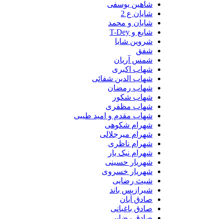
شاهین یوسفی
شایان ع 2
شایان و محمد
شایع و T-Dey
شروین شایا
شفق
شمس آریان
شهاب اکبری
شهاب الدین شفائی
شهاب رمضان
شهاب شکور
شهاب مظفری
شهاب مقدم و امید طیبی
شهرام شکوهی
شهرام میرجلالی
شهرام ناظری
شهرام نیک یار
شهریار حسینی
شهریار خسروی
شیث رضایی
شیرازیس باند
صادق آبان
صادق باغبانی
صادق رضایی