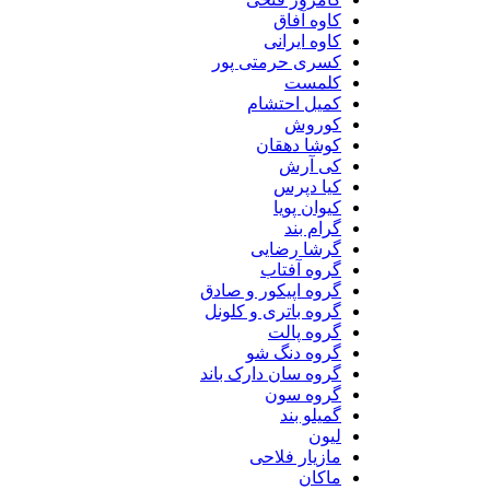
کاوه آفاق
کاوه ایرانی
کسری حرمتی پور
کلمست
کمیل احتشام
کوروش
کوشا دهقان
کی آرش
کیا دپرس
کیوان پویا
گرام بند
گرشا رضایی
گروه آفتاب
گروه اپیکور و صادق
گروه باتری و کلونل
گروه پالت
گروه دنگ شو
گروه سان دارک باند
گروه سون
گمیلو بند
لیون
مازیار فلاحی
ماکان