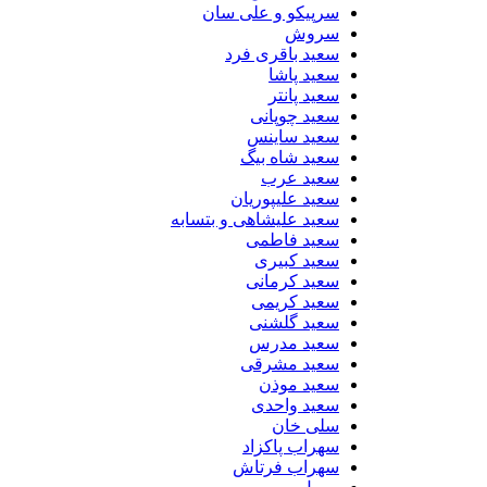
سرپیکو و علی سان
سروش
سعید باقری فرد
سعید پاشا
سعید پانتر
سعید چوپانی
سعید ساینس
سعید شاه بیگ
سعید عرب
سعید علیپوریان
سعید علیشاهی و بتسابه
سعید فاطمی
سعید کبیری
سعید کرمانی
سعید کریمی
سعید گلشنی
سعید مدرس
سعید مشرقی
سعید موذن
سعید واحدی
سلی خان
سهراب پاکزاد
سهراب فرتاش