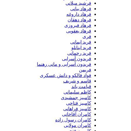
فرشید میلانی
فرهاد بیانی
فرهاد داروغه
فرهاد دهقان
فرهاد فیروزی
فرهاد یعقوبی
فری
فرید ایمانی
فرید اینانلو
فرید رحمانی
فریدون آسرایی
فریدون آسرایی و مانی رهنما
فریمن
فواد فالکو و دانش عسکری
قاسم و شریف
قیامت باند
کاظم سلیمانی
کامبیز جمشیدی
کامبیز فتاحی
کامبیز فراهانی
کامران آقاخانی
کامران رسول زاده
کامران مولایی
کامروز فتحی