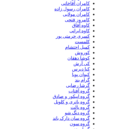
کامران آقاخانی
کامران رسول زاده
کامران مولایی
کامروز فتحی
کاوه آفاق
کاوه ایرانی
کسری حرمتی پور
کلمست
کمیل احتشام
کوروش
کوشا دهقان
کی آرش
کیا دپرس
کیوان پویا
گرام بند
گرشا رضایی
گروه آفتاب
گروه اپیکور و صادق
گروه باتری و کلونل
گروه پالت
گروه دنگ شو
گروه سان دارک باند
گروه سون