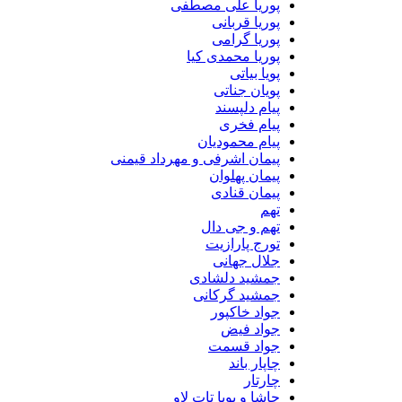
پوریا علی مصطفی
پوریا قربانی
پوریا گرامی
پوریا محمدی کیا
پویا بیاتی
پویان جناتی
پیام دلپسند
پیام فخری
پیام محمودیان
پیمان اشرفی و مهرداد قیمنی
پیمان پهلوان
پیمان قنادی
تهم
تهم و جی دال
تورج پارازیت
جلال جهانی
جمشید دلشادی
جمشید گرکانی
جواد خاکپور
جواد فیض
جواد قسمت
چاپار باند
چارتار
حاشا و پویا تات لاو