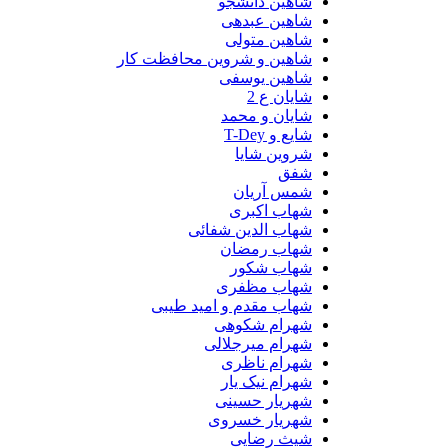
شاهین دانشجو
شاهین عبدهی
شاهین متولی
شاهین و شروین محافظت کار
شاهین یوسفی
شایان ع 2
شایان و محمد
شایع و T-Dey
شروین شایا
شفق
شمس آریان
شهاب اکبری
شهاب الدین شفائی
شهاب رمضان
شهاب شکور
شهاب مظفری
شهاب مقدم و امید طیبی
شهرام شکوهی
شهرام میرجلالی
شهرام ناظری
شهرام نیک یار
شهریار حسینی
شهریار خسروی
شیث رضایی