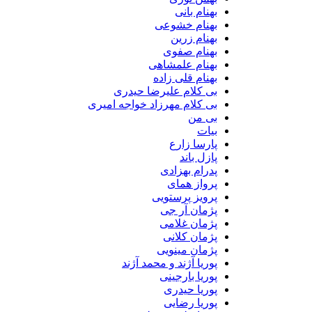
بهنام بانی
بهنام خشوعی
بهنام زرین
بهنام صفوی
بهنام علمشاهی
بهنام قلی زاده
بی کلام علیرضا حیدری
بی کلام مهرزاد خواجه امیری
بی من
بیات
پارسا زارع
پازل باند
پدرام بهزادی
پرواز همای
پرویز پرستویی
پژمان آر جی
پژمان غلامی
پژمان کلانی
پژمان مینویی
پوریا آژند و محمد آژند
پوریا بارجینی
پوریا حیدری
پوریا رضایی