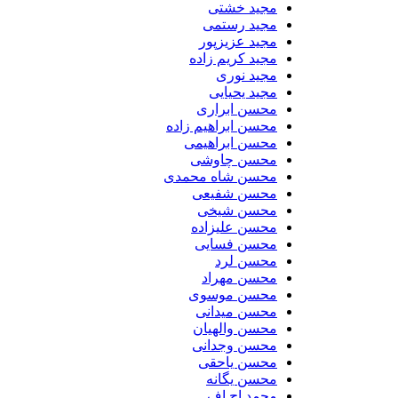
مجید خشتی
مجید رستمی
مجید عزیزپور
مجید کریم زاده
مجید نوری
مجید یحیایی
محسن ابراری
محسن ابراهیم زاده
محسن ابراهیمی
محسن چاوشی
محسن شاه محمدی
محسن شفیعی
محسن شیخی
محسن علیزاده
محسن فسایی
محسن لرد
محسن مهراد
محسن موسوی
محسن میدانی
محسن والهیان
محسن وجدانی
محسن یاحقی
محسن یگانه
محمد اچ اف