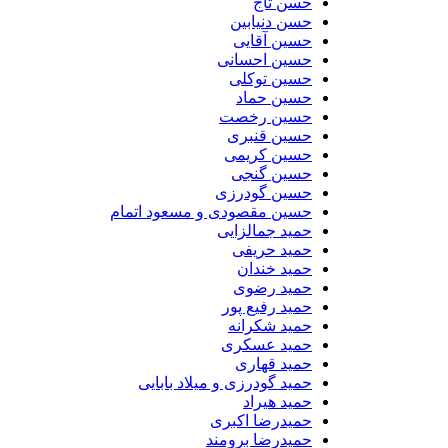
حسن تاج
حسن دنیابین
حسین آقایی
حسین احسانی
حسین توکلی
حسین حماد
حسین رخصت
حسین قنبری
حسین کریمی
حسین گنجی
حسین گودرزی
حسین مقصودی و مسعود اتمام
حمید جمالزایی
حمید حریفی
حمید خندان
حمید رضوی
حمید رفیع پور
حمید شکرانه
حمید عسکری
حمید قهاری
حمید گودرزی و میلاد بابایی
حمید هیراد
حمیدرضا اکبری
حمیدرضا برومند