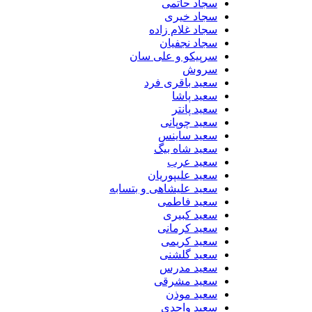
سجاد حاتمی
سجاد خیری
سجاد غلام زاده
سجاد نجفیان
سرپیکو و علی سان
سروش
سعید باقری فرد
سعید پاشا
سعید پانتر
سعید چوپانی
سعید ساینس
سعید شاه بیگ
سعید عرب
سعید علیپوریان
سعید علیشاهی و بتسابه
سعید فاطمی
سعید کبیری
سعید کرمانی
سعید کریمی
سعید گلشنی
سعید مدرس
سعید مشرقی
سعید موذن
سعید واحدی