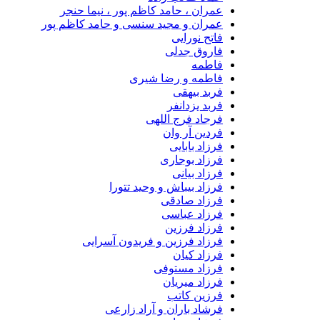
عمران ، حامد کاظم پور ، نیما حنجر
عمران و مجید سنسی و حامد کاظم پور
فاتح نورایی
فاروق جدلی
فاطمه
فاطمه و رضا شیری
فربد بیهقی
فربد یزدانفر
فرجاد فرج اللهی
فردین آر وان
فرزاد بابایی
فرزاد بوجاری
فرزاد بیانی
فرزاد بیباش و وحید تتورا
فرزاد صادقی
فرزاد عباسی
فرزاد فرزین
فرزاد فرزین و فریدون آسرایی
فرزاد کیان
فرزاد مستوفی
فرزاد میریان
فرزین کاتب
فرشاد باران و آراد زارعی