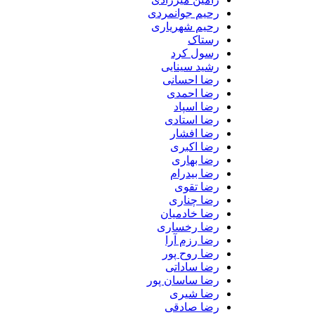
رحیم جوانمردی
رحیم شهریاری
رستاک
رسول کرد
رشید سینایی
رضا احسانی
رضا احمدی
رضا اسپاد
رضا استادی
رضا افشار
رضا اکبری
رضا بهاری
رضا بیدرام
رضا تقوی
رضا چناری
رضا خادمیان
رضا رخساری
رضا رزم آرا
رضا روح پور
رضا ساداتی
رضا ساسان پور
رضا شیری
رضا صادقی