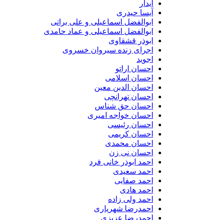
آیدار
آیسا حیدری
ابوالفضل اسماعیلی و علی براتی
ابوالفضل اسماعیلی و عماد حامدی
ابوذر قشقاوی
اجرای زنده سیروان خسروی
اجوید
احسان اراتو
احسان اسلامی
احسان الدین معین
احسان تهرانچی
احسان حق شناس
احسان خواجه امیری
احسان رئیسی
احسان کریمی
احسان محمدی
احسان نی زن
احمد ابوذر خانی فرد
احمد سعیدی
احمد صفایی
احمد هادی
احمد ولی زاده
احمدرضا شهریاری
احمدرضا عزیزی