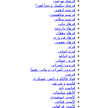
فرشاد بهرامی
فرشاد پیکسل و نیما اهورا
فرشید ادهمی
فرشید شاهسون
فرشید میلانی
فرهاد بیانی
فرهاد داروغه
فرهاد دهقان
فرهاد فیروزی
فرهاد یعقوبی
فری
فرید ایمانی
فرید اینانلو
فرید رحمانی
فریدون آسرایی
فریدون آسرایی و مانی رهنما
فریمن
فواد فالکو و دانش عسکری
قاسم و شریف
قیامت باند
کاظم سلیمانی
کامبیز جمشیدی
کامبیز فتاحی
کامبیز فراهانی