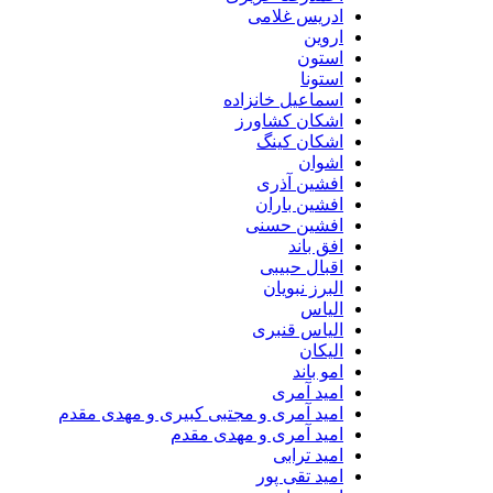
ادریس غلامی
اروین
استون
استونا
اسماعیل خانزاده
اشکان کشاورز
اشکان کینگ
اشوان
افشین آذری
افشین باران
افشین حسنی
افق باند
اقبال حبیبی
البرز نبویان
الیاس
الیاس قنبرى
الیکان
امو باند
امید آمری
امید آمری و مجتبی کبیری و مهدى مقدم
امید آمری و مهدی مقدم
امید ترابی
امید تقی پور