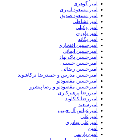
امیر گوهری
امیر مسعود امیری
امیر مسعود صدیق
امیر نشاطی
امیر وکیلی
امیر یاوری
امیر یگانه
امیرحسین افتخاری
امیرحسین ایمانی
امیرحسین پاک نهاد
امیرحسین حسینی
امیرحسین رضائی
امیرحسین مدرس و حمیدرضا ترکاشوند
امیرحسین مقصودلو
امیرحسین مقصودلو و رضا پیشرو
امیررضا پرهیزکاری
امیررضا کاکاوند
امیرسعید
امیرعباس آل حبیب
امیرعلی
امیرعلی بهادری
امین
امین پارسی