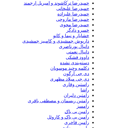
حمیدرضا ترکاشوند و امیریل ارجمند
حمیدرضا علیخانی
حمیدرضا علیزاده
حمیدرضا مازوچی
حمیدرضا محوی
خسرو دادگر
خشایار و نیما و کانو
داریوش جمشیدی و کامبیز جمشیدی
دانیال پورناصری
دانیال نعمتی
داوود فشکی
دسته‌بندی نشده
دکلمه وحید موسویان
دی جی آرگون
دی جی میلاد مظهری
راستین وقاری
راشا
رامتین دلیران
رامتین ریسمان و مصطفی باقری
رامسز
رامین بی باک
رامین بی باک و کاروئل
رامین فاخری
رامین میرزادی