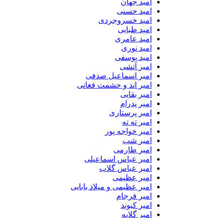
امید جهان
امید حسنی
امید خسروجردی
امید طبایی
امید عامری
امید نوری
امید یوسفی
امیر آتشی
امیر اسماعیل صدفی
امیر اند و حشمت فغانی
امیر بقایی
امیر پدرام
امیر پرستاری
امیر ته ته
امیر خواجه پور
امیر شب
امیر طارمی
امیر عباس اسماعیلی
امیر عباس گلاب
امیر عظیمی
امیر عظیمی و میلاد بابایی
امیر فرجام
امیر کیوند
امیر گلایه