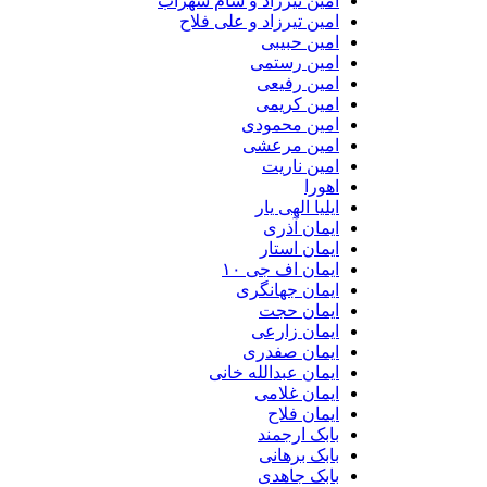
امین تیرزاد و سام سهراب
امین تیرزاد و علی فلاح
امین حبیبی
امین رستمی
امین رفیعی
امین کریمی
امین محمودی
امین مرعشی
امین ناریت
اهورا
ایلیا الهی یار
ایمان آذری
ایمان استار
ایمان اف جی ۱۰
ایمان جهانگری
ایمان حجت
ایمان زارعی
ایمان صفدری
ایمان عبدالله خانی
ایمان غلامی
ایمان فلاح
بابک ارجمند
بابک برهانی
بابک جاهدی