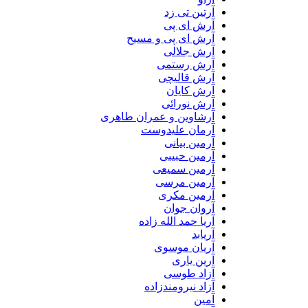
آرتین تی زد
آرش ای پی
آرش ای پی و مسیح
آرش جلالی
آرش رستمی
آرش قالیچی
آرش کایان
آرش نورائی
آرشاوین و عمران طاهری
آرمان علیدوست
آرمین بیانی
آرمین حبیبی
آرمین سمیعی
آرمین مرسی
آرمین مکری
آروان جوان
آریا حمد الله زاده
آریابد
آریان موسوی
آرین یاری
آزاد طوسی
آزاد نیرومندزاده
آمین