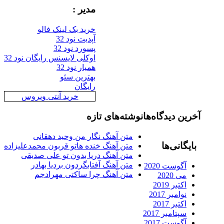
مدیر :
خرید بک لینک فالو
آپدیت نود 32
پسورد نود 32
اوکلی لایسنس رایگان نود 32
همیار نود 32
بهترین سئو
رایگان
خرید آنتی ویروس
رین دیدگاه‌ها
نوشته‌های تازه
متن آهنگ نگار من وحید دهقانی
ایگانی‌ها
متن آهنگ خنده هاتو قربون محمدعلیزاده
متن آهنگ دریا بدون تو علی صدیقی
متن آهنگ آفتابگردون بردیا بهادر
آگوست 2020
متن آهنگ چرا ساکتی مهرادجم
می 2020
اکتبر 2019
نوامبر 2017
اکتبر 2017
سپتامبر 2017
آگوست 2017