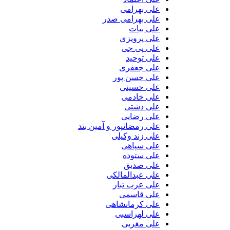
علی بهرامی
علی بهرامی صدر
علی بیات
علی پرویزی
علی پی جی
علی توحید
علی جعفری
علی حسن پور
علی حسینی
علی خادمی
علی دشتی
علی رضایی
علی رمضانپور و آمین بند
علی زند وکیلی
علی سپاهی
علی ستوده
علی صدیق
علی عبدالمالکی
علی عرب تبار
علی قاسمی
علی کرمانشاهی
علی لهراسبی
علی مغربی