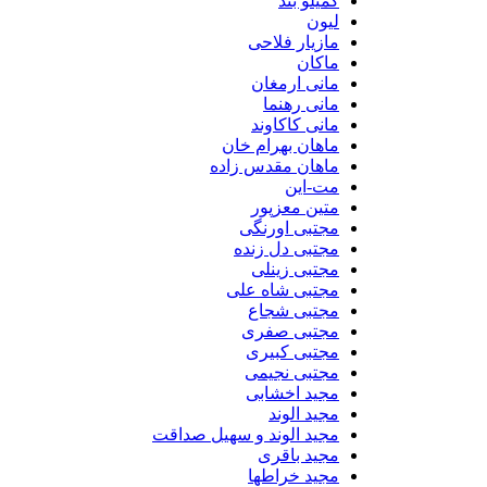
گمیلو بند
لیون
مازیار فلاحی
ماکان
مانی ارمغان
مانی رهنما
مانی کاکاوند
ماهان بهرام خان
ماهان مقدس زاده
مت-این
متین معزپور
مجتبی اورنگی
مجتبی دل زنده
مجتبی زینلی
مجتبی شاه علی
مجتبی شجاع
مجتبی صفری
مجتبی کبیری
مجتبی نجیمی
مجید اخشابی
مجید الوند‎
مجید الوند و سهیل صداقت
مجید باقری
مجید خراطها