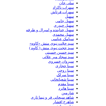
سلی خان
سهراب پاکزاد
سهراب فرتاش
سهیل
سهیل جامی
سهیل حیدری
سهیل خدابنده و امیرال و طرفه
سهیل محمدی
سیامک عباسی
سید حجّت نبوی منش «کاوه»
سید حجت نبوی منش ( کاوه )
سید حسین حسینى
سید سجاد میر علائی
سیروان خسروی
سینا حجازی
سینا روحی
سینا سرلک
سینا شعبانخانی
سینا مقدم
سینا هاترد
شارمین
شاهد سبحانی فر و نیما تاری
شاهرخ افشار