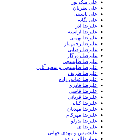
علی ملک پور
علی نظریان
علی یاسینی
علی یگانه
علیرضا آذر
علیرضا آراسته
علیرضا بهمنی
علیرضا رحیم ناز
علیرضا رضایی
علیرضا روزگار
علیرضا طلیسچی
علیرضا طلیسچی و سعید آتانی
علیرضا ظریف
علیرضا عباس زاده
علیرضا قادری
علیرضا قاضی
علیرضا قربانی
علیرضا کیایی
علیرضا مهدیان
علیرضا مهرکام
علیرضا ندرلو
علیرضا ی
علیشمس و مهدی جهانی
عماد طالب زاده