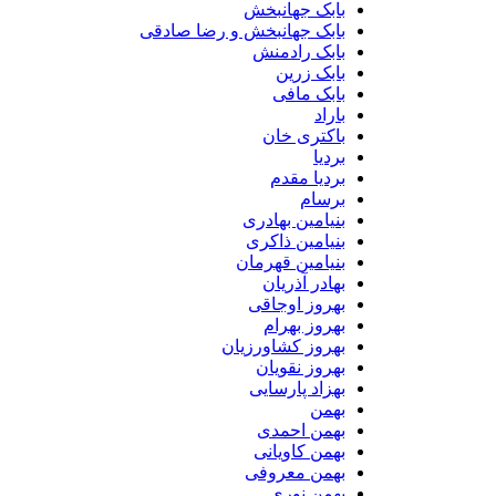
بابک جهانبخش
بابک جهانبخش و رضا صادقی
بابک رادمنش
بابک زرین
بابک مافی
باراد
باکتری خان
بردیا
بردیا مقدم
برسام
بنیامین بهادری
بنیامین ذاکری
بنیامین قهرمان
بهادر آذریان
بهروز اوجاقی
بهروز بهرام
بهروز کشاورزیان
بهروز نقویان
بهزاد پارسایی
بهمن
بهمن احمدی
بهمن کاویانی
بهمن معروفی
بهمن نوری