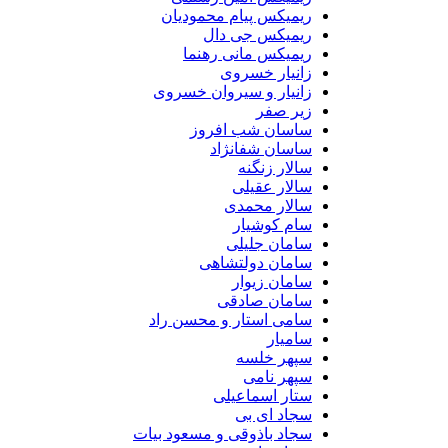
ریمیکس پیام محمودیان
ریمیکس جی دال
ریمیکس مانی رهنما
زانیار خسروی
زانیار و سیروان خسروی
زیر صفر
ساسان شب افروز
ساسان شفانژاد
سالار زنگنه
سالار عقیلی
سالار محمدی
سام کوشیار
سامان جلیلی
سامان دولتشاهی
سامان زیوار
سامان صادقی
سامی استار و محسن راد
سامیار
سپهر خلسه
سپهر نامی
ستار اسماعیلی
سجاد ای بی
سجاد باذوقی و مسعود بیات