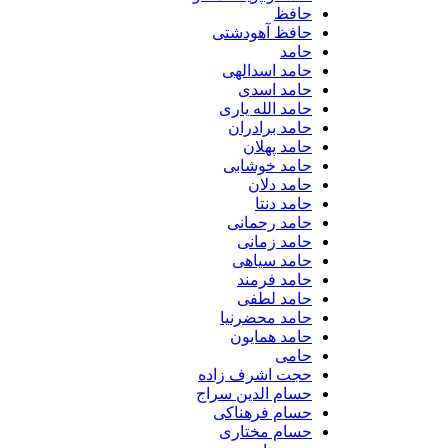
حافظ
حافظ آهودشتی
حامد
حامد اسدالهی
حامد اسدی
حامد الله یاری
حامد برادران
حامد پهلان
حامد خوشابی
حامد دلان
حامد دنتا
حامد رحمانی
حامد زمانی
حامد سیاهی
حامد فرمند
حامد لطفی
حامد محضرنیا
حامد همایون
حامی
حجت اشرف زاده
حسام الدین سراج
حسام فرهناکی
حسام مختاری