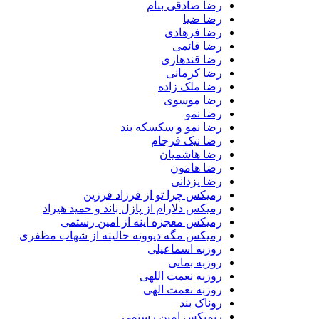
رضا صادقی بنام
رضا ضیا
رضا فرهادی
رضا قائمی
رضا قندهاری
رضا کرمانی
رضا ملک زاده
رضا موسوی
رضا نمو
رضا نمو و سکسکه بند
رضا نیک فرجام
رضا هاشمیان
رضا هامون
رضا یزدانی
رمیکس چرا تو از فرزاد فرزین
رمیکس دلارام از پازل باند و حمید هیراد
رمیکس معجزه اینه از امین رستمی
رمیکس مگه دیوونه حالیته از شهاب مظفری
روزبه اسماعیلی
روزبه بمانی
روزبه نعمت اللهی
روزبه نعمت الهی
روناک بند
ریمیکس امین رستمی