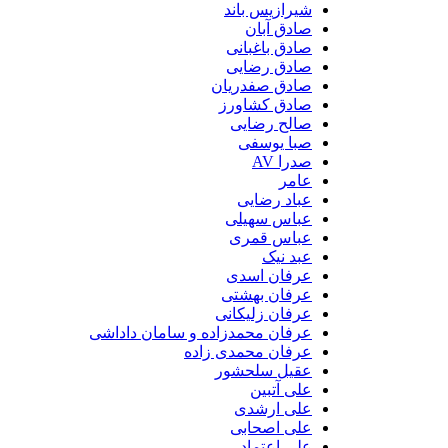
شیرازیس باند
صادق آبان
صادق باغبانی
صادق رضایی
صادق صفدریان
صادق کشاورز
صالح رضایی
صبا یوسفی
صدرا AV
عامر
عباد رضایی
عباس سهیلی
عباس قمری
عبد نیک
عرفان اسدی
عرفان بهشتی
عرفان زلیکانی
عرفان محمدزاده و سامان داداشی
عرفان محمدی زاده
عقیل سلحشور
علی آتبین
علی ارشدی
علی اصحابی
علی اعتماد