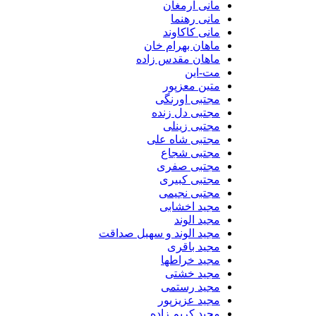
مانی ارمغان
مانی رهنما
مانی کاکاوند
ماهان بهرام خان
ماهان مقدس زاده
مت-این
متین معزپور
مجتبی اورنگی
مجتبی دل زنده
مجتبی زینلی
مجتبی شاه علی
مجتبی شجاع
مجتبی صفری
مجتبی کبیری
مجتبی نجیمی
مجید اخشابی
مجید الوند‎
مجید الوند و سهیل صداقت
مجید باقری
مجید خراطها
مجید خشتی
مجید رستمی
مجید عزیزپور
مجید کریم زاده