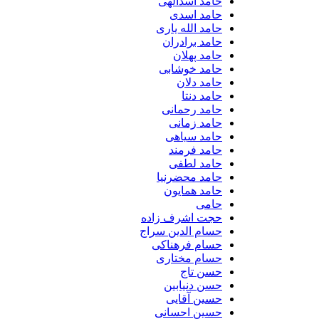
حامد اسدالهی
حامد اسدی
حامد الله یاری
حامد برادران
حامد پهلان
حامد خوشابی
حامد دلان
حامد دنتا
حامد رحمانی
حامد زمانی
حامد سیاهی
حامد فرمند
حامد لطفی
حامد محضرنیا
حامد همایون
حامی
حجت اشرف زاده
حسام الدین سراج
حسام فرهناکی
حسام مختاری
حسن تاج
حسن دنیابین
حسین آقایی
حسین احسانی