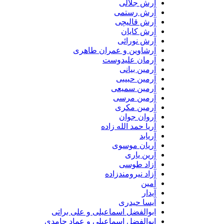
آرش جلالی
آرش رستمی
آرش قالیچی
آرش کایان
آرش نورائی
آرشاوین و عمران طاهری
آرمان علیدوست
آرمین بیانی
آرمین حبیبی
آرمین سمیعی
آرمین مرسی
آرمین مکری
آروان جوان
آریا حمد الله زاده
آریابد
آریان موسوی
آرین یاری
آزاد طوسی
آزاد نیرومندزاده
آمین
آیدار
آیسا حیدری
ابوالفضل اسماعیلی و علی براتی
ابوالفضل اسماعیلی و عماد حامدی