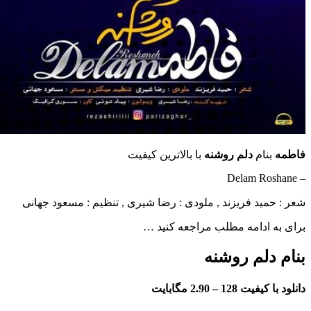
نام
دلم روشنه
با بالاترین کیفیت
مید فریزند , ملودی :‌ رضا شیری , تنظیم : مسعود جهانی
ادامه مطلب مراجعه کنید …
دلم روشنه
فیت 128 –
2.90 مگابایت