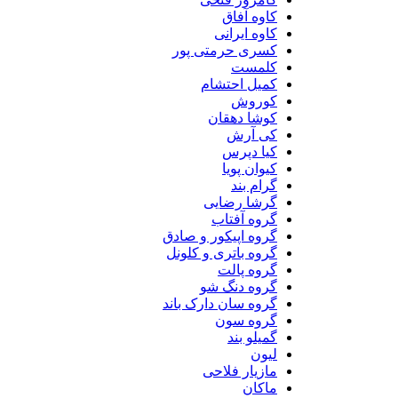
کاوه آفاق
کاوه ایرانی
کسری حرمتی پور
کلمست
کمیل احتشام
کوروش
کوشا دهقان
کی آرش
کیا دپرس
کیوان پویا
گرام بند
گرشا رضایی
گروه آفتاب
گروه اپیکور و صادق
گروه باتری و کلونل
گروه پالت
گروه دنگ شو
گروه سان دارک باند
گروه سون
گمیلو بند
لیون
مازیار فلاحی
ماکان