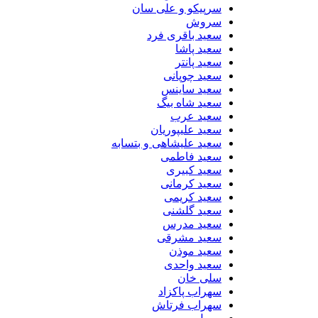
سرپیکو و علی سان
سروش
سعید باقری فرد
سعید پاشا
سعید پانتر
سعید چوپانی
سعید ساینس
سعید شاه بیگ
سعید عرب
سعید علیپوریان
سعید علیشاهی و بتسابه
سعید فاطمی
سعید کبیری
سعید کرمانی
سعید کریمی
سعید گلشنی
سعید مدرس
سعید مشرقی
سعید موذن
سعید واحدی
سلی خان
سهراب پاکزاد
سهراب فرتاش