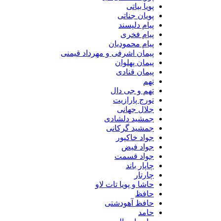
پویا بیاتی
پویان جناتی
پیام دلپسند
پیام فخری
پیام محمودیان
پیمان اشرفی و مهرداد قیمنی
پیمان پهلوان
پیمان قنادی
تهم
تهم و جی دال
تورج پارازیت
جلال جهانی
جمشید دلشادی
جمشید گرکانی
جواد خاکپور
جواد فیض
جواد قسمت
چاپار باند
چارتار
حاشا و پویا تات لاو
حافظ
حافظ آهودشتی
حامد