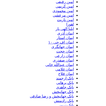
امین رفیعی
امین کریمی
امین محمودی
امین مرعشی
امین ناریت
اهورا
ایلیا الهی یار
ایمان آذری
ایمان استار
ایمان اف جی ۱۰
ایمان جهانگری
ایمان حجت
ایمان زارعی
ایمان صفدری
ایمان عبدالله خانی
ایمان غلامی
ایمان فلاح
بابک ارجمند
بابک برهانی
بابک جاهدی
بابک جهانبخش
بابک جهانبخش و رضا صادقی
بابک رادمنش
بابک زرین