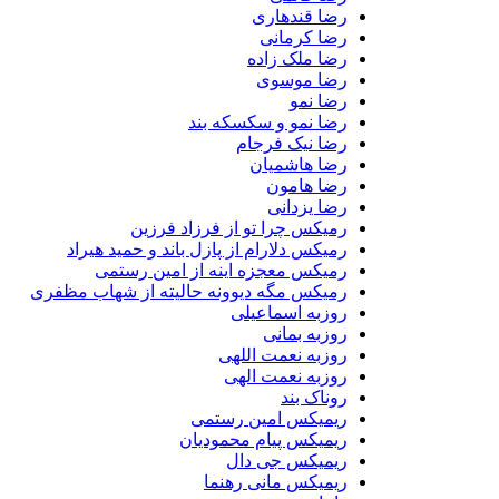
رضا قندهاری
رضا کرمانی
رضا ملک زاده
رضا موسوی
رضا نمو
رضا نمو و سکسکه بند
رضا نیک فرجام
رضا هاشمیان
رضا هامون
رضا یزدانی
رمیکس چرا تو از فرزاد فرزین
رمیکس دلارام از پازل باند و حمید هیراد
رمیکس معجزه اینه از امین رستمی
رمیکس مگه دیوونه حالیته از شهاب مظفری
روزبه اسماعیلی
روزبه بمانی
روزبه نعمت اللهی
روزبه نعمت الهی
روناک بند
ریمیکس امین رستمی
ریمیکس پیام محمودیان
ریمیکس جی دال
ریمیکس مانی رهنما