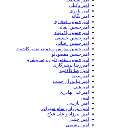
امیر وکیلی
امیر یاوری
امیر یگانه
امیرحسین افتخاری
امیرحسین ایمانی
امیرحسین پاک نهاد
امیرحسین حسینی
امیرحسین رضائی
امیرحسین مدرس و حمیدرضا ترکاشوند
امیرحسین مقصودلو
امیرحسین مقصودلو و رضا پیشرو
امیررضا پرهیزکاری
امیررضا کاکاوند
امیرسعید
امیرعباس آل حبیب
امیرعلی
امیرعلی بهادری
امین
امین پارسی
امین تیرزاد و سام سهراب
امین تیرزاد و علی فلاح
امین حبیبی
امین رستمی