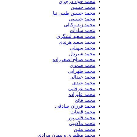
محمد جواد درجزی
محمد حسین
محمد حسین طیبی نیا
محمد حسینی
محمد زند وکیلی
محمد سادات
محمد سعید لشگری
محمد سعید هرندی
محمد سهیلی
​محمد شیردل
محمد صالح اصغرزاده
محمد صمدی
محمد ظهرابی
محمد عبدالی
محمد عبدی
محمد عرفانی
محمد علیزاده
محمد فاتح
محمد فرزان صادقی
محمد قضات
محمد قلی پور
محمد ماکویی
محمد متین
محمد مظفری و پیمان مرادی