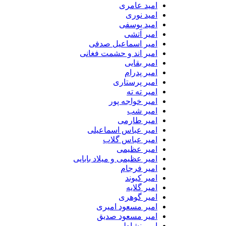
امید عامری
امید نوری
امید یوسفی
امیر آتشی
امیر اسماعیل صدفی
امیر اند و حشمت فغانی
امیر بقایی
امیر پدرام
امیر پرستاری
امیر ته ته
امیر خواجه پور
امیر شب
امیر طارمی
امیر عباس اسماعیلی
امیر عباس گلاب
امیر عظیمی
امیر عظیمی و میلاد بابایی
امیر فرجام
امیر کیوند
امیر گلایه
امیر گوهری
امیر مسعود امیری
امیر مسعود صدیق
امیر نشاطی