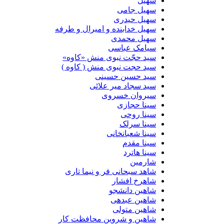
سهیل
سهیل جامی
سهیل حیدری
سهیل خدابنده و امیرال و طرفه
سهیل محمدی
سیامک عباسی
سید حجّت نبوی منش «کاوه»
سید حجت نبوی منش ( کاوه )
سید حسین حسینى
سید سجاد میر علائی
سیروان خسروی
سینا حجازی
سینا روحی
سینا سرلک
سینا شعبانخانی
سینا مقدم
سینا هاترد
شارمین
شاهد سبحانی فر و نیما تاری
شاهرخ افشار
شاهین دانشجو
شاهین عبدهی
شاهین متولی
شاهین و شروین محافظت کار