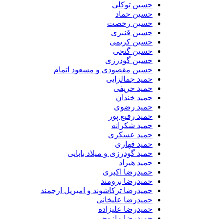
حسین توکلی
حسین حماد
حسین رخصت
حسین قنبری
حسین کریمی
حسین گنجی
حسین گودرزی
حسین مقصودی و مسعود اتمام
حمید جمالزایی
حمید حریفی
حمید خندان
حمید رضوی
حمید رفیع پور
حمید شکرانه
حمید عسکری
حمید قهاری
حمید گودرزی و میلاد بابایی
حمید هیراد
حمیدرضا اکبری
حمیدرضا برومند
حمیدرضا ترکاشوند و امیریل ارجمند
حمیدرضا علیخانی
حمیدرضا علیزاده
حمیدرضا مازوچی