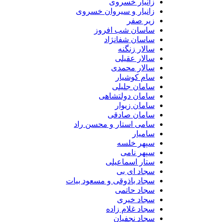
زانیار خسروی
زانیار و سیروان خسروی
زیر صفر
ساسان شب افروز
ساسان شفانژاد
سالار زنگنه
سالار عقیلی
سالار محمدی
سام کوشیار
سامان جلیلی
سامان دولتشاهی
سامان زیوار
سامان صادقی
سامی استار و محسن راد
سامیار
سپهر خلسه
سپهر نامی
ستار اسماعیلی
سجاد ای بی
سجاد باذوقی و مسعود بیات
سجاد حاتمی
سجاد خیری
سجاد غلام زاده
سجاد نجفیان