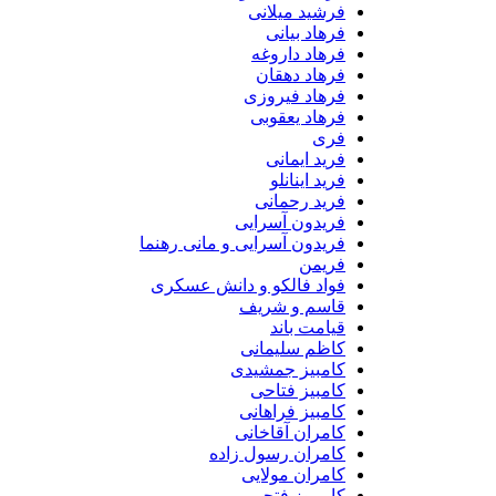
فرشید میلانی
فرهاد بیانی
فرهاد داروغه
فرهاد دهقان
فرهاد فیروزی
فرهاد یعقوبی
فری
فرید ایمانی
فرید اینانلو
فرید رحمانی
فریدون آسرایی
فریدون آسرایی و مانی رهنما
فریمن
فواد فالکو و دانش عسکری
قاسم و شریف
قیامت باند
کاظم سلیمانی
کامبیز جمشیدی
کامبیز فتاحی
کامبیز فراهانی
کامران آقاخانی
کامران رسول زاده
کامران مولایی
کامروز فتحی