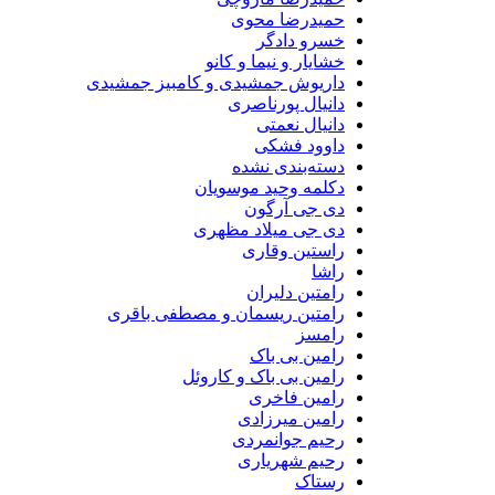
حمیدرضا محوی
خسرو دادگر
خشایار و نیما و کانو
داریوش جمشیدی و کامبیز جمشیدی
دانیال پورناصری
دانیال نعمتی
داوود فشکی
دسته‌بندی نشده
دکلمه وحید موسویان
دی جی آرگون
دی جی میلاد مظهری
راستین وقاری
راشا
رامتین دلیران
رامتین ریسمان و مصطفی باقری
رامسز
رامین بی باک
رامین بی باک و کاروئل
رامین فاخری
رامین میرزادی
رحیم جوانمردی
رحیم شهریاری
رستاک