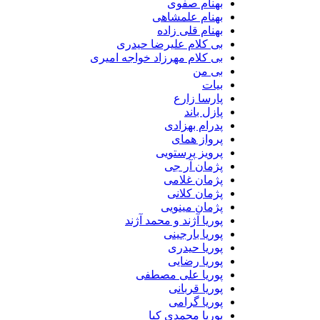
بهنام صفوی
بهنام علمشاهی
بهنام قلی زاده
بی کلام علیرضا حیدری
بی کلام مهرزاد خواجه امیری
بی من
بیات
پارسا زارع
پازل باند
پدرام بهزادی
پرواز همای
پرویز پرستویی
پژمان آر جی
پژمان غلامی
پژمان کلانی
پژمان مینویی
پوریا آژند و محمد آژند
پوریا بارجینی
پوریا حیدری
پوریا رضایی
پوریا علی مصطفی
پوریا قربانی
پوریا گرامی
پوریا محمدی کیا