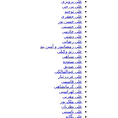
علی پرویزی
علی پی جی
علی توحید
علی جعفری
علی حسن پور
علی حسینی
علی خادمی
علی دشتی
علی رضایی
علی رمضانپور و آمین بند
علی زند وکیلی
علی سپاهی
علی ستوده
علی صدیق
علی عبدالمالکی
علی عرب تبار
علی قاسمی
علی کرمانشاهی
علی لهراسبی
علی مغربی
علی ملک پور
علی نظریان
علی یاسینی
علی یگانه