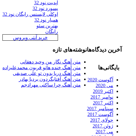
آپدیت نود 32
پسورد نود 32
اوکلی لایسنس رایگان نود 32
همیار نود 32
بهترین سئو
رایگان
خرید آنتی ویروس
رین دیدگاه‌ها
نوشته‌های تازه
متن آهنگ نگار من وحید دهقانی
ایگانی‌ها
متن آهنگ خنده هاتو قربون محمدعلیزاده
متن آهنگ دریا بدون تو علی صدیقی
متن آهنگ آفتابگردون بردیا بهادر
آگوست 2020
متن آهنگ چرا ساکتی مهرادجم
می 2020
اکتبر 2019
نوامبر 2017
اکتبر 2017
سپتامبر 2017
آگوست 2017
جولای 2017
ژوئن 2017
می 2017