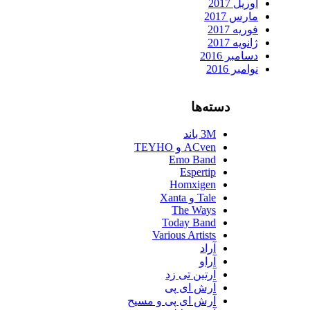
آوریل 2017
مارس 2017
فوریه 2017
ژانویه 2017
دسامبر 2016
نوامبر 2016
دسته‌ها
3M باند
ACven و TEYHO
Emo Band
Espertip
Homxigen
Tale و Xanta
The Ways
Today Band
Various Artists
آراد
آراو
آرتین تی زد
آرش ای پی
آرش ای پی و مسیح