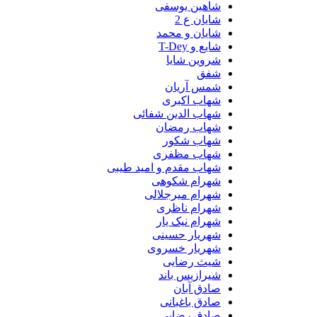
شاهین یوسفی
شایان ع 2
شایان و محمد
شایع و T-Dey
شروین شایا
شفق
شمس آریان
شهاب اکبری
شهاب الدین شفائی
شهاب رمضان
شهاب شکور
شهاب مظفری
شهاب مقدم و امید طیبی
شهرام شکوهی
شهرام میرجلالی
شهرام ناظری
شهرام نیک یار
شهریار حسینی
شهریار خسروی
شیث رضایی
شیرازیس باند
صادق آبان
صادق باغبانی
صادق رضایی