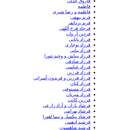
فاروق جدلی
فاطمه
فاطمه و رضا شیری
فربد بیهقی
فربد یزدانفر
فرجاد فرج اللهی
فردین آر وان
فرزاد بابایی
فرزاد بوجاری
فرزاد بیانی
فرزاد بیباش و وحید تتورا
فرزاد صادقی
فرزاد عباسی
فرزاد فرزین
فرزاد فرزین و فریدون آسرایی
فرزاد کیان
فرزاد مستوفی
فرزاد میریان
فرزین کاتب
فرشاد باران و آراد زارعی
فرشاد بهرامی
فرشاد پیکسل و نیما اهورا
فرشید ادهمی
فرشید شاهسون