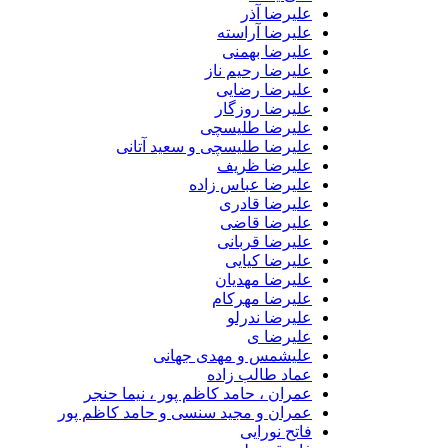
علیرضا آذر
علیرضا آراسته
علیرضا بهمنی
علیرضا رحیم ناز
علیرضا رضایی
علیرضا روزگار
علیرضا طلیسچی
علیرضا طلیسچی و سعید آتانی
علیرضا ظریف
علیرضا عباس زاده
علیرضا قادری
علیرضا قاضی
علیرضا قربانی
علیرضا کیایی
علیرضا مهدیان
علیرضا مهرکام
علیرضا ندرلو
علیرضا ی
علیشمس و مهدی جهانی
عماد طالب زاده
عمران ، حامد کاظم پور ، نیما حنجر
عمران و مجید سنسی و حامد کاظم پور
فاتح نورایی