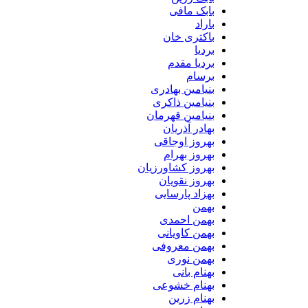
بابک مافی
باراد
باکتری خان
بردیا
بردیا مقدم
برسام
بنیامین بهادری
بنیامین ذاکری
بنیامین قهرمان
بهادر آذریان
بهروز اوجاقی
بهروز بهرام
بهروز کشاورزیان
بهروز نقویان
بهزاد پارسایی
بهمن
بهمن احمدی
بهمن کاویانی
بهمن معروفی
بهمن نوری
بهنام بانی
بهنام خشوعی
بهنام زرین