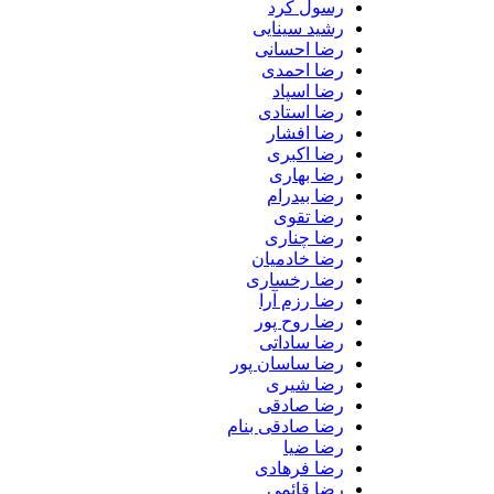
رسول کرد
رشید سینایی
رضا احسانی
رضا احمدی
رضا اسپاد
رضا استادی
رضا افشار
رضا اکبری
رضا بهاری
رضا بیدرام
رضا تقوی
رضا چناری
رضا خادمیان
رضا رخساری
رضا رزم آرا
رضا روح پور
رضا ساداتی
رضا ساسان پور
رضا شیری
رضا صادقی
رضا صادقی بنام
رضا ضیا
رضا فرهادی
رضا قائمی