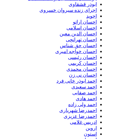
ابوذر قشقاوی
اجرای زنده سیروان خسروی
اجوید
احسان اراتو
احسان اسلامی
احسان الدین معین
احسان تهرانچی
احسان حق شناس
احسان خواجه امیری
احسان رئیسی
احسان کریمی
احسان محمدی
احسان نی زن
احمد ابوذر خانی فرد
احمد سعیدی
احمد صفایی
احمد هادی
احمد ولی زاده
احمدرضا شهریاری
احمدرضا عزیزی
ادریس غلامی
اروین
استون