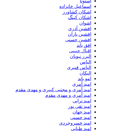
استونا
اسماعیل خانزاده
اشکان کشاورز
اشکان کینگ
اشوان
افشین آذری
افشین باران
افشین حسنی
افق باند
اقبال حبیبی
البرز نبویان
الیاس
الیاس قنبرى
الیکان
امو باند
امید آمری
امید آمری و مجتبی کبیری و مهدى مقدم
امید آمری و مهدی مقدم
امید ترابی
امید تقی پور
امید جهان
امید حسنی
امید خسروجردی
امید طبایی