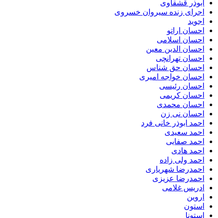
ابوذر قشقاوی
اجرای زنده سیروان خسروی
اجوید
احسان اراتو
احسان اسلامی
احسان الدین معین
احسان تهرانچی
احسان حق شناس
احسان خواجه امیری
احسان رئیسی
احسان کریمی
احسان محمدی
احسان نی زن
احمد ابوذر خانی فرد
احمد سعیدی
احمد صفایی
احمد هادی
احمد ولی زاده
احمدرضا شهریاری
احمدرضا عزیزی
ادریس غلامی
اروین
استون
استونا