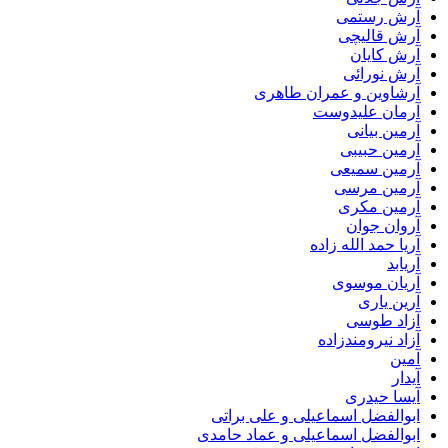
آرش رستمی
آرش قالیچی
آرش کایان
آرش نورائی
آرشاوین و عمران طاهری
آرمان علیدوست
آرمین بیانی
آرمین حبیبی
آرمین سمیعی
آرمین مرسی
آرمین مکری
آروان جوان
آریا حمد الله زاده
آریابد
آریان موسوی
آرین یاری
آزاد طوسی
آزاد نیرومندزاده
آمین
آیدار
آیسا حیدری
ابوالفضل اسماعیلی و علی براتی
ابوالفضل اسماعیلی و عماد حامدی