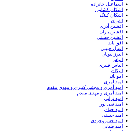
اسماعیل خانزاده
اشکان کشاورز
اشکان کینگ
اشوان
افشین آذری
افشین باران
افشین حسنی
افق باند
اقبال حبیبی
البرز نبویان
الیاس
الیاس قنبرى
الیکان
امو باند
امید آمری
امید آمری و مجتبی کبیری و مهدى مقدم
امید آمری و مهدی مقدم
امید ترابی
امید تقی پور
امید جهان
امید حسنی
امید خسروجردی
امید طبایی