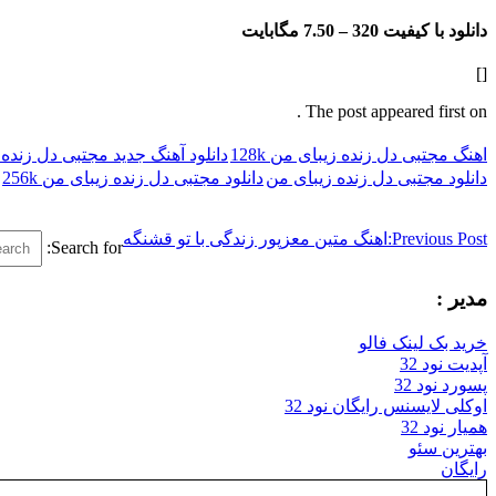
دانلود با کیفیت 320 –
7.50 مگابایت
[]
The post appeared first on .
اهنگ مجتبی دل زنده زیبای من 128k
دانلود آهنگ جدید مجتبی دل زنده
دانلود مجتبی دل زنده زیبای من
دانلود مجتبی دل زنده زیبای من 256k
Previous Post:
اهنگ متین معزپور زندگی با تو قشنگه
Search for:
مدیر :
خرید بک لینک فالو
آپدیت نود 32
پسورد نود 32
اوکلی لایسنس رایگان نود 32
همیار نود 32
بهترین سئو
رایگان