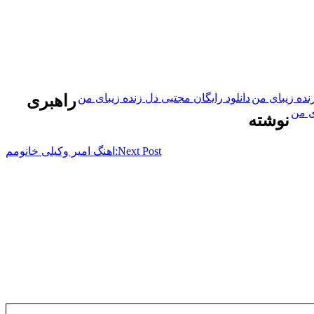
نده زیبای من
دانلود رایگان مجتبی دل زنده زیبای من
راهبری
ی من
نوشته
Next Post:
اهنگ امیر وکیلی خانومم