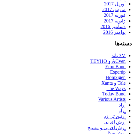
آوریل 2017
مارس 2017
فوریه 2017
ژانویه 2017
دسامبر 2016
نوامبر 2016
دسته‌ها
3M باند
ACven و TEYHO
Emo Band
Espertip
Homxigen
Tale و Xanta
The Ways
Today Band
Various Artists
آراد
آراو
آرتین تی زد
آرش ای پی
آرش ای پی و مسیح
آرش جلالی