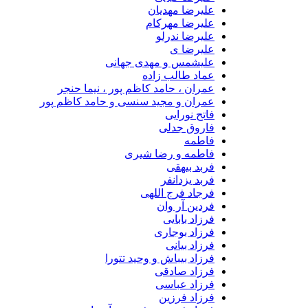
علیرضا مهدیان
علیرضا مهرکام
علیرضا ندرلو
علیرضا ی
علیشمس و مهدی جهانی
عماد طالب زاده
عمران ، حامد کاظم پور ، نیما حنجر
عمران و مجید سنسی و حامد کاظم پور
فاتح نورایی
فاروق جدلی
فاطمه
فاطمه و رضا شیری
فربد بیهقی
فربد یزدانفر
فرجاد فرج اللهی
فردین آر وان
فرزاد بابایی
فرزاد بوجاری
فرزاد بیانی
فرزاد بیباش و وحید تتورا
فرزاد صادقی
فرزاد عباسی
فرزاد فرزین