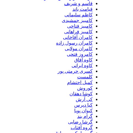
قاسم و شریف
قیامت باند
کاظم سلیمانی
کامبیز جمشیدی
کامبیز فتاحی
کامبیز فراهانی
کامران آقاخانی
کامران رسول زاده
کامران مولایی
کامروز فتحی
کاوه آفاق
کاوه ایرانی
کسری حرمتی پور
کلمست
کمیل احتشام
کوروش
کوشا دهقان
کی آرش
کیا دپرس
کیوان پویا
گرام بند
گرشا رضایی
گروه آفتاب