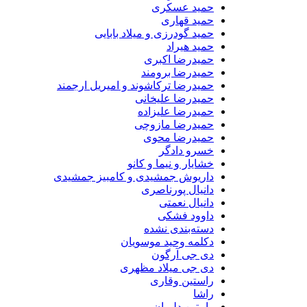
حمید عسکری
حمید قهاری
حمید گودرزی و میلاد بابایی
حمید هیراد
حمیدرضا اکبری
حمیدرضا برومند
حمیدرضا ترکاشوند و امیریل ارجمند
حمیدرضا علیخانی
حمیدرضا علیزاده
حمیدرضا مازوچی
حمیدرضا محوی
خسرو دادگر
خشایار و نیما و کانو
داریوش جمشیدی و کامبیز جمشیدی
دانیال پورناصری
دانیال نعمتی
داوود فشکی
دسته‌بندی نشده
دکلمه وحید موسویان
دی جی آرگون
دی جی میلاد مظهری
راستین وقاری
راشا
رامتین دلیران