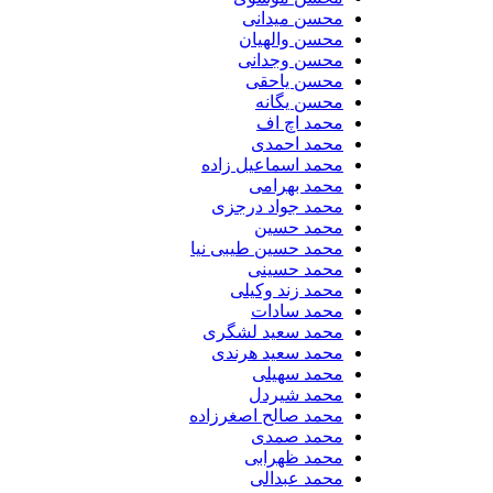
محسن میدانی
محسن والهیان
محسن وجدانی
محسن یاحقی
محسن یگانه
محمد اچ اف
محمد احمدی
محمد اسماعیل زاده
محمد بهرامی
محمد جواد درجزی
محمد حسین
محمد حسین طیبی نیا
محمد حسینی
محمد زند وکیلی
محمد سادات
محمد سعید لشگری
محمد سعید هرندی
محمد سهیلی
​محمد شیردل
محمد صالح اصغرزاده
محمد صمدی
محمد ظهرابی
محمد عبدالی