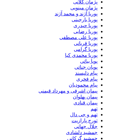
پژمان کلانی
پژمان مینویی
پوریا آژند و محمد آژند
پوریا بارجینی
پوریا حیدری
پوریا رضایی
پوریا علی مصطفی
پوریا قربانی
پوریا گرامی
پوریا محمدی کیا
پویا بیاتی
پویان جناتی
پیام دلپسند
پیام فخری
پیام محمودیان
پیمان اشرفی و مهرداد قیمنی
پیمان پهلوان
پیمان قنادی
تهم
تهم و جی دال
تورج پارازیت
جلال جهانی
جمشید دلشادی
جمشید گرکانی