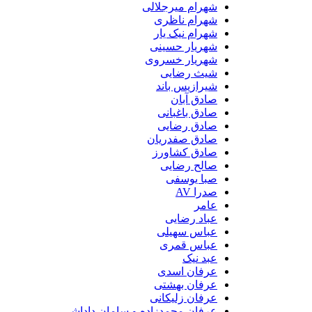
شهرام میرجلالی
شهرام ناظری
شهرام نیک یار
شهریار حسینی
شهریار خسروی
شیث رضایی
شیرازیس باند
صادق آبان
صادق باغبانی
صادق رضایی
صادق صفدریان
صادق کشاورز
صالح رضایی
صبا یوسفی
صدرا AV
عامر
عباد رضایی
عباس سهیلی
عباس قمری
عبد نیک
عرفان اسدی
عرفان بهشتی
عرفان زلیکانی
عرفان محمدزاده و سامان داداشی