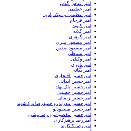
امیر عباس گلاب
امیر عظیمی
امیر عظیمی و میلاد بابایی
امیر فرجام
امیر کیوند
امیر گلایه
امیر گوهری
امیر مسعود امیری
امیر مسعود صدیق
امیر نشاطی
امیر وکیلی
امیر یاوری
امیر یگانه
امیرحسین افتخاری
امیرحسین ایمانی
امیرحسین پاک نهاد
امیرحسین حسینی
امیرحسین رضائی
امیرحسین مدرس و حمیدرضا ترکاشوند
امیرحسین مقصودلو
امیرحسین مقصودلو و رضا پیشرو
امیررضا پرهیزکاری
امیررضا کاکاوند