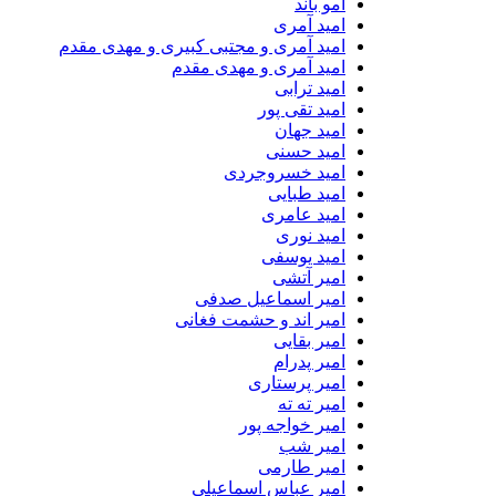
امو باند
امید آمری
امید آمری و مجتبی کبیری و مهدى مقدم
امید آمری و مهدی مقدم
امید ترابی
امید تقی پور
امید جهان
امید حسنی
امید خسروجردی
امید طبایی
امید عامری
امید نوری
امید یوسفی
امیر آتشی
امیر اسماعیل صدفی
امیر اند و حشمت فغانی
امیر بقایی
امیر پدرام
امیر پرستاری
امیر ته ته
امیر خواجه پور
امیر شب
امیر طارمی
امیر عباس اسماعیلی