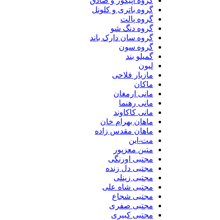
گروه اپیکور و صادق
گروه باتری و کلونل
گروه پالت
گروه دنگ شو
گروه سان دارک باند
گروه سون
گمیلو بند
لیون
مازیار فلاحی
ماکان
مانی ارمغان
مانی رهنما
مانی کاکاوند
ماهان بهرام خان
ماهان مقدس زاده
مت-این
متین معزپور
مجتبی اورنگی
مجتبی دل زنده
مجتبی زینلی
مجتبی شاه علی
مجتبی شجاع
مجتبی صفری
مجتبی کبیری