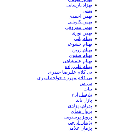
بهزاد پارسایی
بهمن
بهمن احمدی
بهمن کاویانی
بهمن معروفی
بهمن نوری
بهنام بانی
بهنام خشوعی
بهنام زرین
بهنام صفوی
بهنام علمشاهی
بهنام قلی زاده
بی کلام علیرضا حیدری
بی کلام مهرزاد خواجه امیری
بی من
بیات
پارسا زارع
پازل باند
پدرام بهزادی
پرواز همای
پرویز پرستویی
پژمان آر جی
پژمان غلامی