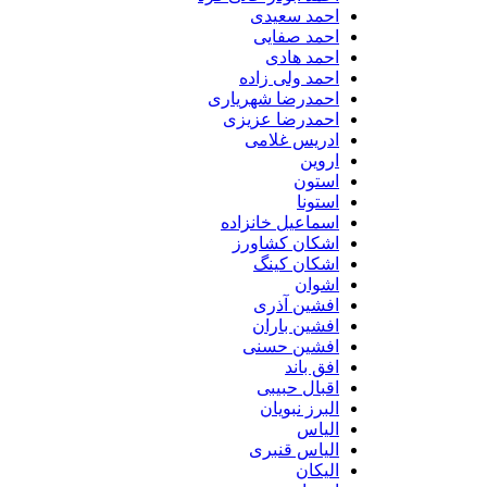
احمد سعیدی
احمد صفایی
احمد هادی
احمد ولی زاده
احمدرضا شهریاری
احمدرضا عزیزی
ادریس غلامی
اروین
استون
استونا
اسماعیل خانزاده
اشکان کشاورز
اشکان کینگ
اشوان
افشین آذری
افشین باران
افشین حسنی
افق باند
اقبال حبیبی
البرز نبویان
الیاس
الیاس قنبرى
الیکان