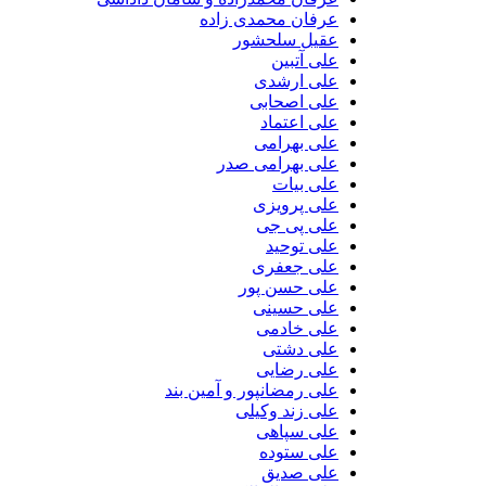
عرفان محمدی زاده
عقیل سلحشور
علی آتبین
علی ارشدی
علی اصحابی
علی اعتماد
علی بهرامی
علی بهرامی صدر
علی بیات
علی پرویزی
علی پی جی
علی توحید
علی جعفری
علی حسن پور
علی حسینی
علی خادمی
علی دشتی
علی رضایی
علی رمضانپور و آمین بند
علی زند وکیلی
علی سپاهی
علی ستوده
علی صدیق