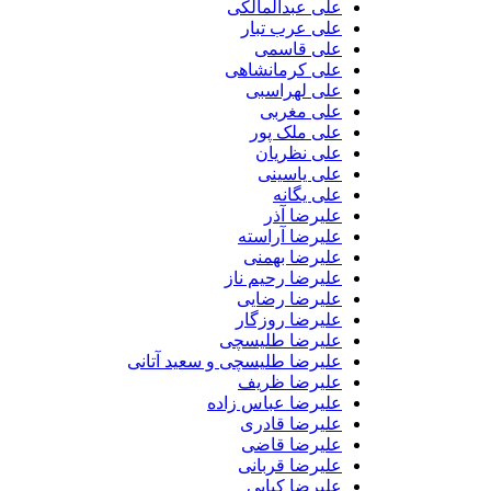
علی عبدالمالکی
علی عرب تبار
علی قاسمی
علی کرمانشاهی
علی لهراسبی
علی مغربی
علی ملک پور
علی نظریان
علی یاسینی
علی یگانه
علیرضا آذر
علیرضا آراسته
علیرضا بهمنی
علیرضا رحیم ناز
علیرضا رضایی
علیرضا روزگار
علیرضا طلیسچی
علیرضا طلیسچی و سعید آتانی
علیرضا ظریف
علیرضا عباس زاده
علیرضا قادری
علیرضا قاضی
علیرضا قربانی
علیرضا کیایی