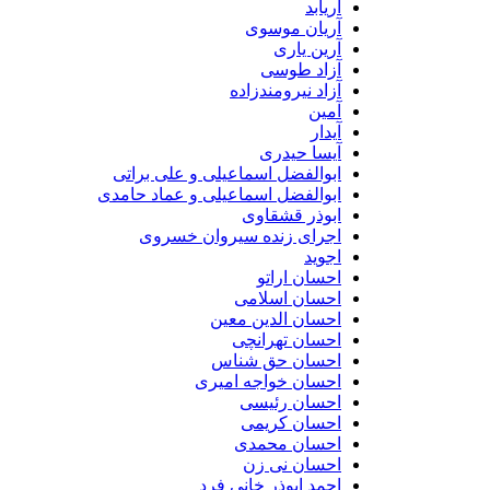
آریابد
آریان موسوی
آرین یاری
آزاد طوسی
آزاد نیرومندزاده
آمین
آیدار
آیسا حیدری
ابوالفضل اسماعیلی و علی براتی
ابوالفضل اسماعیلی و عماد حامدی
ابوذر قشقاوی
اجرای زنده سیروان خسروی
اجوید
احسان اراتو
احسان اسلامی
احسان الدین معین
احسان تهرانچی
احسان حق شناس
احسان خواجه امیری
احسان رئیسی
احسان کریمی
احسان محمدی
احسان نی زن
احمد ابوذر خانی فرد