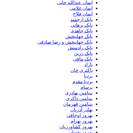
ایمان عبدالله خانی
ایمان غلامی
ایمان فلاح
بابک ارجمند
بابک برهانی
بابک جاهدی
بابک جهانبخش
بابک جهانبخش و رضا صادقی
بابک رادمنش
بابک زرین
بابک مافی
باراد
باکتری خان
بردیا
بردیا مقدم
برسام
بنیامین بهادری
بنیامین ذاکری
بنیامین قهرمان
بهادر آذریان
بهروز اوجاقی
بهروز بهرام
بهروز کشاورزیان
بهروز نقویان