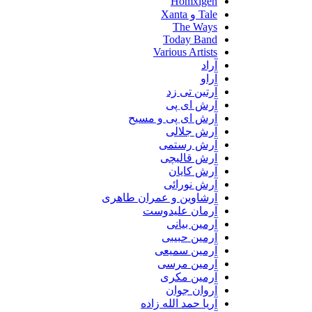
Homxigen
Tale و Xanta
The Ways
Today Band
Various Artists
آراد
آراو
آرتین تی زد
آرش ای پی
آرش ای پی و مسیح
آرش جلالی
آرش رستمی
آرش قالیچی
آرش کایان
آرش نورائی
آرشاوین و عمران طاهری
آرمان علیدوست
آرمین بیانی
آرمین حبیبی
آرمین سمیعی
آرمین مرسی
آرمین مکری
آروان جوان
آریا حمد الله زاده