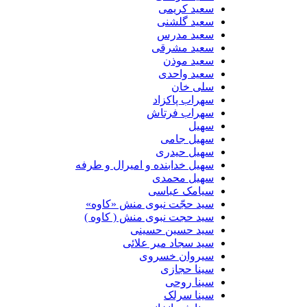
سعید کریمی
سعید گلشنی
سعید مدرس
سعید مشرقی
سعید موذن
سعید واحدی
سلی خان
سهراب پاکزاد
سهراب فرتاش
سهیل
سهیل جامی
سهیل حیدری
سهیل خدابنده و امیرال و طرفه
سهیل محمدی
سیامک عباسی
سید حجّت نبوی منش «کاوه»
سید حجت نبوی منش ( کاوه )
سید حسین حسینى
سید سجاد میر علائی
سیروان خسروی
سینا حجازی
سینا روحی
سینا سرلک