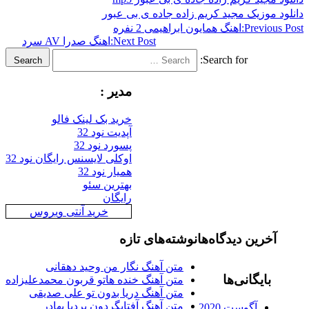
دانلود موزیک مجید کریم زاده جاده ی بی عبور
Previous Post:
اهنگ همایون ابراهیمی 2 نفره
Next Post:
اهنگ صدرا AV سرد
Search for:
Search
مدیر :
خرید بک لینک فالو
آپدیت نود 32
پسورد نود 32
اوکلی لایسنس رایگان نود 32
همیار نود 32
بهترین سئو
رایگان
خرید آنتی ویروس
آخرین دیدگاه‌ها
نوشته‌های تازه
متن آهنگ نگار من وحید دهقانی
بایگانی‌ها
متن آهنگ خنده هاتو قربون محمدعلیزاده
متن آهنگ دریا بدون تو علی صدیقی
متن آهنگ آفتابگردون بردیا بهادر
آگوست 2020