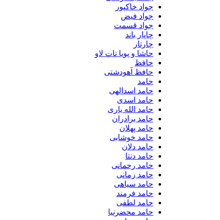
جواد خاکپور
جواد فیض
جواد قسمت
چاپار باند
چارتار
حاشا و پویا تات لاو
حافظ
حافظ آهودشتی
حامد
حامد اسدالهی
حامد اسدی
حامد الله یاری
حامد برادران
حامد پهلان
حامد خوشابی
حامد دلان
حامد دنتا
حامد رحمانی
حامد زمانی
حامد سیاهی
حامد فرمند
حامد لطفی
حامد محضرنیا