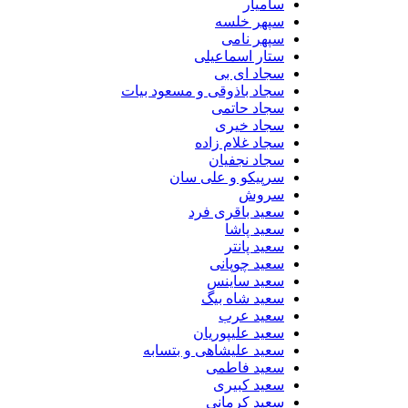
سامیار
سپهر خلسه
سپهر نامی
ستار اسماعیلی
سجاد ای بی
سجاد باذوقی و مسعود بیات
سجاد حاتمی
سجاد خیری
سجاد غلام زاده
سجاد نجفیان
سرپیکو و علی سان
سروش
سعید باقری فرد
سعید پاشا
سعید پانتر
سعید چوپانی
سعید ساینس
سعید شاه بیگ
سعید عرب
سعید علیپوریان
سعید علیشاهی و بتسابه
سعید فاطمی
سعید کبیری
سعید کرمانی