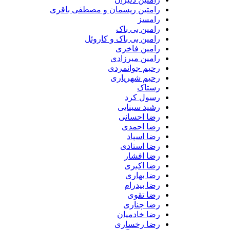
رامتین ریسمان و مصطفی باقری
رامسز
رامین بی باک
رامین بی باک و کاروئل
رامین فاخری
رامین میرزادی
رحیم جوانمردی
رحیم شهریاری
رستاک
رسول کرد
رشید سینایی
رضا احسانی
رضا احمدی
رضا اسپاد
رضا استادی
رضا افشار
رضا اکبری
رضا بهاری
رضا بیدرام
رضا تقوی
رضا چناری
رضا خادمیان
رضا رخساری