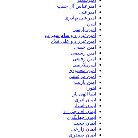
امیرسعید
امیرعباس آل حبیب
امیرعلی
امیرعلی بهادری
امین
امین پارسی
امین تیرزاد و سام سهراب
امین تیرزاد و علی فلاح
امین حبیبی
امین رستمی
امین رفیعی
امین کریمی
امین محمودی
امین مرعشی
امین ناریت
اهورا
ایلیا الهی یار
ایمان آذری
ایمان استار
ایمان اف جی ۱۰
ایمان جهانگری
ایمان حجت
ایمان زارعی
ایمان صفدری