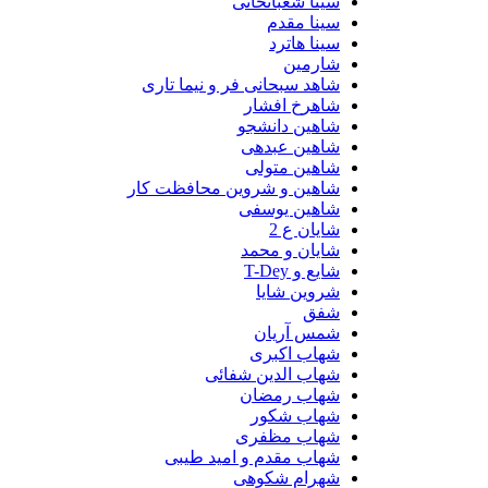
سینا شعبانخانی
سینا مقدم
سینا هاترد
شارمین
شاهد سبحانی فر و نیما تاری
شاهرخ افشار
شاهین دانشجو
شاهین عبدهی
شاهین متولی
شاهین و شروین محافظت کار
شاهین یوسفی
شایان ع 2
شایان و محمد
شایع و T-Dey
شروین شایا
شفق
شمس آریان
شهاب اکبری
شهاب الدین شفائی
شهاب رمضان
شهاب شکور
شهاب مظفری
شهاب مقدم و امید طیبی
شهرام شکوهی