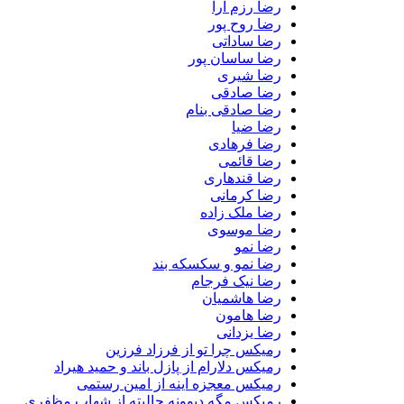
رضا رزم آرا
رضا روح پور
رضا ساداتی
رضا ساسان پور
رضا شیری
رضا صادقی
رضا صادقی بنام
رضا ضیا
رضا فرهادی
رضا قائمی
رضا قندهاری
رضا کرمانی
رضا ملک زاده
رضا موسوی
رضا نمو
رضا نمو و سکسکه بند
رضا نیک فرجام
رضا هاشمیان
رضا هامون
رضا یزدانی
رمیکس چرا تو از فرزاد فرزین
رمیکس دلارام از پازل باند و حمید هیراد
رمیکس معجزه اینه از امین رستمی
رمیکس مگه دیوونه حالیته از شهاب مظفری