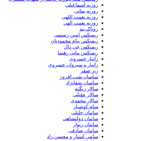
روزبه اسماعیلی
روزبه بمانی
روزبه نعمت اللهی
روزبه نعمت الهی
روناک بند
ریمیکس امین رستمی
ریمیکس پیام محمودیان
ریمیکس جی دال
ریمیکس مانی رهنما
زانیار خسروی
زانیار و سیروان خسروی
زیر صفر
ساسان شب افروز
ساسان شفانژاد
سالار زنگنه
سالار عقیلی
سالار محمدی
سام کوشیار
سامان جلیلی
سامان دولتشاهی
سامان زیوار
سامان صادقی
سامی استار و محسن راد