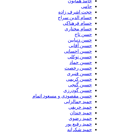
حامد همایون
حامی
حجت اشرف زاده
حسام الدین سراج
حسام فرهناکی
حسام مختاری
حسن تاج
حسن دنیابین
حسین آقایی
حسین احسانی
حسین توکلی
حسین حماد
حسین رخصت
حسین قنبری
حسین کریمی
حسین گنجی
حسین گودرزی
حسین مقصودی و مسعود اتمام
حمید جمالزایی
حمید حریفی
حمید خندان
حمید رضوی
حمید رفیع پور
حمید شکرانه