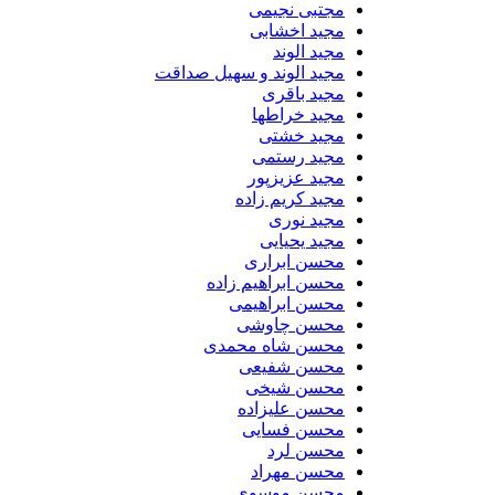
مجتبی نجیمی
مجید اخشابی
مجید الوند‎
مجید الوند و سهیل صداقت
مجید باقری
مجید خراطها
مجید خشتی
مجید رستمی
مجید عزیزپور
مجید کریم زاده
مجید نوری
مجید یحیایی
محسن ابراری
محسن ابراهیم زاده
محسن ابراهیمی
محسن چاوشی
محسن شاه محمدی
محسن شفیعی
محسن شیخی
محسن علیزاده
محسن فسایی
محسن لرد
محسن مهراد
محسن موسوی