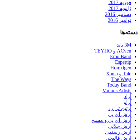
فوریه 2017
ژانویه 2017
دسامبر 2016
نوامبر 2016
دسته‌ها
3M باند
ACven و TEYHO
Emo Band
Espertip
Homxigen
Tale و Xanta
The Ways
Today Band
Various Artists
آراد
آراو
آرتین تی زد
آرش ای پی
آرش ای پی و مسیح
آرش جلالی
آرش رستمی
آرش قالیچی