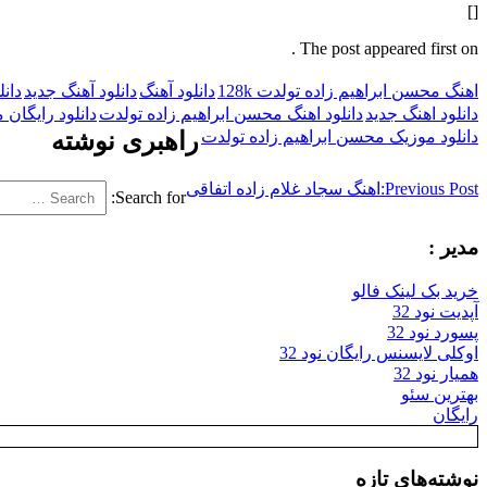
[]
The post appeared first on .
اهنگ محسن ابراهیم زاده تولدت 128k
دانلود آهنگ
دانلود آهنگ جدید
دان
دانلود اهنگ جدید
دانلود اهنگ محسن ابراهیم زاده تولدت
دانلود رایگان
دانلود موزیک محسن ابراهیم زاده تولدت
راهبری نوشته
Previous Post:
اهنگ سجاد غلام زاده اتفاقی
Search for:
مدیر :
خرید بک لینک فالو
آپدیت نود 32
پسورد نود 32
اوکلی لایسنس رایگان نود 32
همیار نود 32
بهترین سئو
رایگان
نوشته‌های تازه