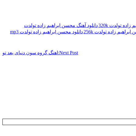
اده تولدت 320k
دانلود آهنگ محسن ابراهیم زاده تولدت
ابراهیم زاده تولدت 256k
دانلود محسن ابراهیم زاده تولدت mp3
Next Post:
اهنگ گروه سون دنیای بعد تو