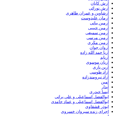
آرش کایان
آرش نورائی
آرشاوین و عمران طاهری
آرمان علیدوست
آرمین بیانی
آرمین حبیبی
آرمین سمیعی
آرمین مرسی
آرمین مکری
آروان جوان
آریا حمد الله زاده
آریابد
آریان موسوی
آرین یاری
آزاد طوسی
آزاد نیرومندزاده
آمین
آیدار
آیسا حیدری
ابوالفضل اسماعیلی و علی براتی
ابوالفضل اسماعیلی و عماد حامدی
ابوذر قشقاوی
اجرای زنده سیروان خسروی