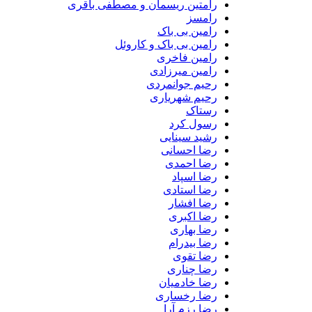
رامتین ریسمان و مصطفی باقری
رامسز
رامین بی باک
رامین بی باک و کاروئل
رامین فاخری
رامین میرزادی
رحیم جوانمردی
رحیم شهریاری
رستاک
رسول کرد
رشید سینایی
رضا احسانی
رضا احمدی
رضا اسپاد
رضا استادی
رضا افشار
رضا اکبری
رضا بهاری
رضا بیدرام
رضا تقوی
رضا چناری
رضا خادمیان
رضا رخساری
رضا رزم آرا