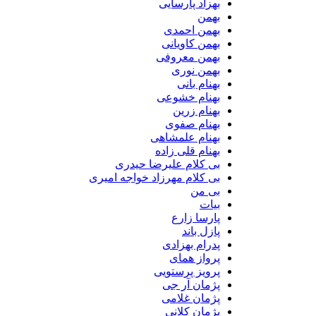
بهزاد پارسایی
بهمن
بهمن احمدی
بهمن کاویانی
بهمن معروفی
بهمن نوری
بهنام بانی
بهنام خشوعی
بهنام زرین
بهنام صفوی
بهنام علمشاهی
بهنام قلی زاده
بی کلام علیرضا حیدری
بی کلام مهرزاد خواجه امیری
بی من
بیات
پارسا زارع
پازل باند
پدرام بهزادی
پرواز همای
پرویز پرستویی
پژمان آر جی
پژمان غلامی
پژمان کلانی