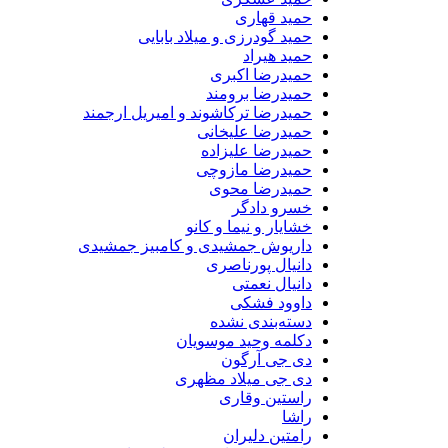
حمید قهاری
حمید گودرزی و میلاد بابایی
حمید هیراد
حمیدرضا اکبری
حمیدرضا برومند
حمیدرضا ترکاشوند و امیریل ارجمند
حمیدرضا علیخانی
حمیدرضا علیزاده
حمیدرضا مازوچی
حمیدرضا محوی
خسرو دادگر
خشایار و نیما و کانو
داریوش جمشیدی و کامبیز جمشیدی
دانیال پورناصری
دانیال نعمتی
داوود فشکی
دسته‌بندی نشده
دکلمه وحید موسویان
دی جی آرگون
دی جی میلاد مظهری
راستین وقاری
راشا
رامتین دلیران