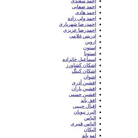
احمد سعیدی
احمد صفایی
احمد هادی
احمد ولی زاده
احمدرضا شهریاری
احمدرضا عزیزی
ادریس غلامی
اروین
استون
استونا
اسماعیل خانزاده
اشکان کشاورز
اشکان کینگ
اشوان
افشین آذری
افشین باران
افشین حسنی
افق باند
اقبال حبیبی
البرز نبویان
الیاس
الیاس قنبرى
الیکان
امو باند