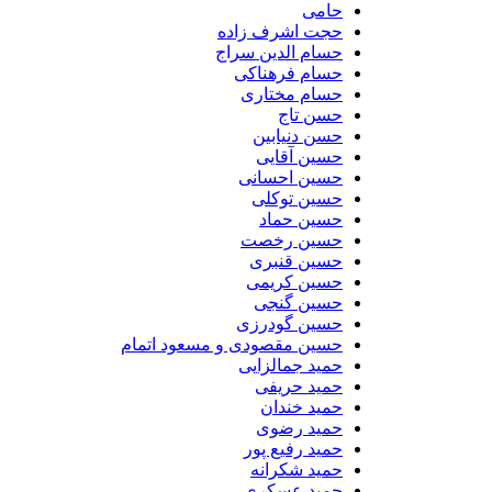
حامی
حجت اشرف زاده
حسام الدین سراج
حسام فرهناکی
حسام مختاری
حسن تاج
حسن دنیابین
حسین آقایی
حسین احسانی
حسین توکلی
حسین حماد
حسین رخصت
حسین قنبری
حسین کریمی
حسین گنجی
حسین گودرزی
حسین مقصودی و مسعود اتمام
حمید جمالزایی
حمید حریفی
حمید خندان
حمید رضوی
حمید رفیع پور
حمید شکرانه
حمید عسکری