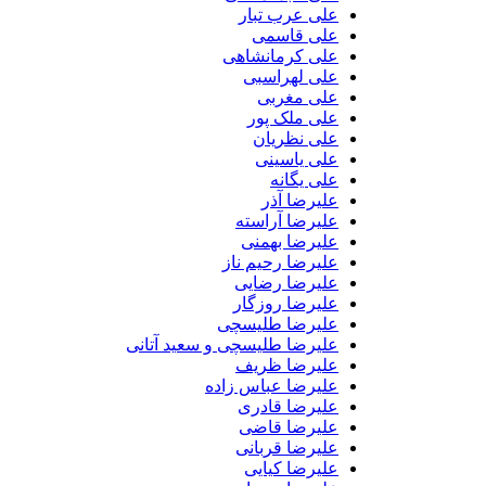
علی عرب تبار
علی قاسمی
علی کرمانشاهی
علی لهراسبی
علی مغربی
علی ملک پور
علی نظریان
علی یاسینی
علی یگانه
علیرضا آذر
علیرضا آراسته
علیرضا بهمنی
علیرضا رحیم ناز
علیرضا رضایی
علیرضا روزگار
علیرضا طلیسچی
علیرضا طلیسچی و سعید آتانی
علیرضا ظریف
علیرضا عباس زاده
علیرضا قادری
علیرضا قاضی
علیرضا قربانی
علیرضا کیایی