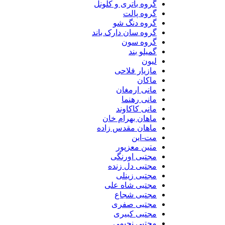
گروه باتری و کلونل
گروه پالت
گروه دنگ شو
گروه سان دارک باند
گروه سون
گمیلو بند
لیون
مازیار فلاحی
ماکان
مانی ارمغان
مانی رهنما
مانی کاکاوند
ماهان بهرام خان
ماهان مقدس زاده
مت-این
متین معزپور
مجتبی اورنگی
مجتبی دل زنده
مجتبی زینلی
مجتبی شاه علی
مجتبی شجاع
مجتبی صفری
مجتبی کبیری
مجتبی نجیمی