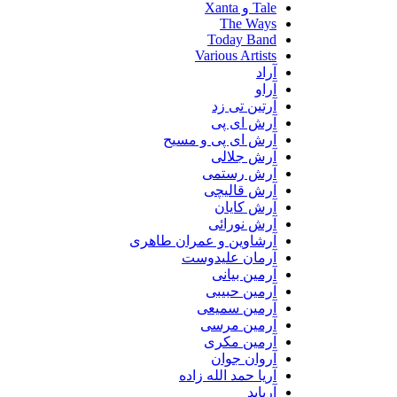
Tale و Xanta
The Ways
Today Band
Various Artists
آراد
آراو
آرتین تی زد
آرش ای پی
آرش ای پی و مسیح
آرش جلالی
آرش رستمی
آرش قالیچی
آرش کایان
آرش نورائی
آرشاوین و عمران طاهری
آرمان علیدوست
آرمین بیانی
آرمین حبیبی
آرمین سمیعی
آرمین مرسی
آرمین مکری
آروان جوان
آریا حمد الله زاده
آریابد