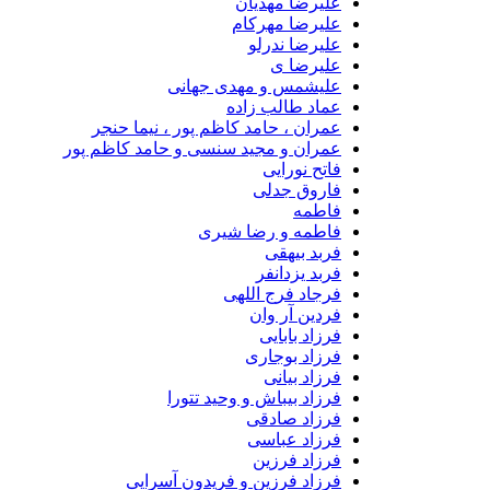
علیرضا مهدیان
علیرضا مهرکام
علیرضا ندرلو
علیرضا ی
علیشمس و مهدی جهانی
عماد طالب زاده
عمران ، حامد کاظم پور ، نیما حنجر
عمران و مجید سنسی و حامد کاظم پور
فاتح نورایی
فاروق جدلی
فاطمه
فاطمه و رضا شیری
فربد بیهقی
فربد یزدانفر
فرجاد فرج اللهی
فردین آر وان
فرزاد بابایی
فرزاد بوجاری
فرزاد بیانی
فرزاد بیباش و وحید تتورا
فرزاد صادقی
فرزاد عباسی
فرزاد فرزین
فرزاد فرزین و فریدون آسرایی