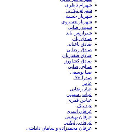
شهرام ناظری
شهرام نیک یار
شهریار حسینی
شهریار خسروی
شیث رضایی
شیرازیس باند
صادق آبان
صادق باغبانی
صادق رضایی
صادق صفدریان
صادق کشاورز
صالح رضایی
صبا یوسفی
صدرا AV
عامر
عباد رضایی
عباس سهیلی
عباس قمری
عبد نیک
عرفان اسدی
عرفان بهشتی
عرفان زلیکانی
عرفان محمدزاده و سامان داداشی