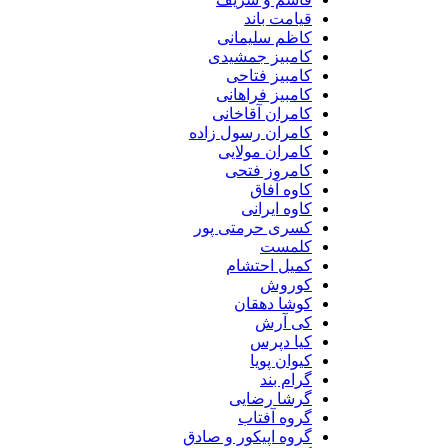
قیامت باند
کاظم سلیمانی
کامبیز جمشیدی
کامبیز فتاحی
کامبیز فراهانی
کامران آقاخانی
کامران رسول زاده
کامران مولایی
کامروز فتحی
کاوه آفاق
کاوه ایرانی
کسری حرمتی پور
کلمست
کمیل احتشام
کوروش
کوشا دهقان
کی آرش
کیا دپرس
کیوان پویا
گرام بند
گرشا رضایی
گروه آفتاب
گروه اپیکور و صادق