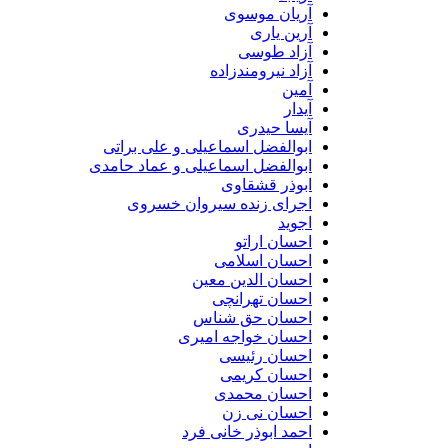
آریان موسوی
آرین یاری
آزاد طوسی
آزاد نیرومندزاده
آمین
آیدار
آیسا حیدری
ابوالفضل اسماعیلی و علی براتی
ابوالفضل اسماعیلی و عماد حامدی
ابوذر قشقاوی
اجرای زنده سیروان خسروی
اجوید
احسان اراتو
احسان اسلامی
احسان الدین معین
احسان تهرانچی
احسان حق شناس
احسان خواجه امیری
احسان رئیسی
احسان کریمی
احسان محمدی
احسان نی زن
احمد ابوذر خانی فرد