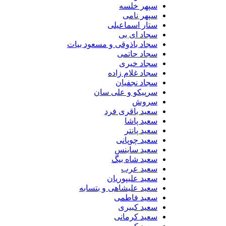
سپهر خلسه
سپهر نامی
ستار اسماعیلی
سجاد ای بی
سجاد باذوقی و مسعود بیات
سجاد حاتمی
سجاد خیری
سجاد غلام زاده
سجاد نجفیان
سرپیکو و علی سان
سروش
سعید باقری فرد
سعید پاشا
سعید پانتر
سعید چوپانی
سعید ساینس
سعید شاه بیگ
سعید عرب
سعید علیپوریان
سعید علیشاهی و بتسابه
سعید فاطمی
سعید کبیری
سعید کرمانی