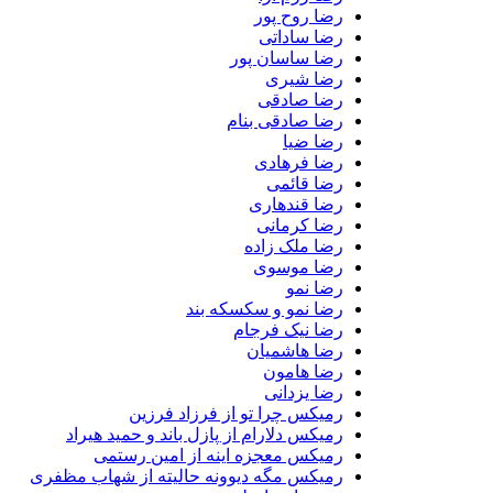
رضا روح پور
رضا ساداتی
رضا ساسان پور
رضا شیری
رضا صادقی
رضا صادقی بنام
رضا ضیا
رضا فرهادی
رضا قائمی
رضا قندهاری
رضا کرمانی
رضا ملک زاده
رضا موسوی
رضا نمو
رضا نمو و سکسکه بند
رضا نیک فرجام
رضا هاشمیان
رضا هامون
رضا یزدانی
رمیکس چرا تو از فرزاد فرزین
رمیکس دلارام از پازل باند و حمید هیراد
رمیکس معجزه اینه از امین رستمی
رمیکس مگه دیوونه حالیته از شهاب مظفری