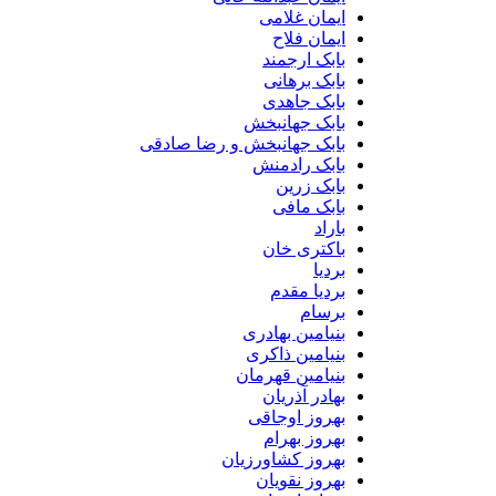
ایمان غلامی
ایمان فلاح
بابک ارجمند
بابک برهانی
بابک جاهدی
بابک جهانبخش
بابک جهانبخش و رضا صادقی
بابک رادمنش
بابک زرین
بابک مافی
باراد
باکتری خان
بردیا
بردیا مقدم
برسام
بنیامین بهادری
بنیامین ذاکری
بنیامین قهرمان
بهادر آذریان
بهروز اوجاقی
بهروز بهرام
بهروز کشاورزیان
بهروز نقویان