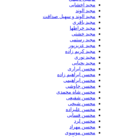
مجید اخشابی
مجید الوند‎
مجید الوند و سهیل صداقت
مجید باقری
مجید خراطها
مجید خشتی
مجید رستمی
مجید عزیزپور
مجید کریم زاده
مجید نوری
مجید یحیایی
محسن ابراری
محسن ابراهیم زاده
محسن ابراهیمی
محسن چاوشی
محسن شاه محمدی
محسن شفیعی
محسن شیخی
محسن علیزاده
محسن فسایی
محسن لرد
محسن مهراد
محسن موسوی