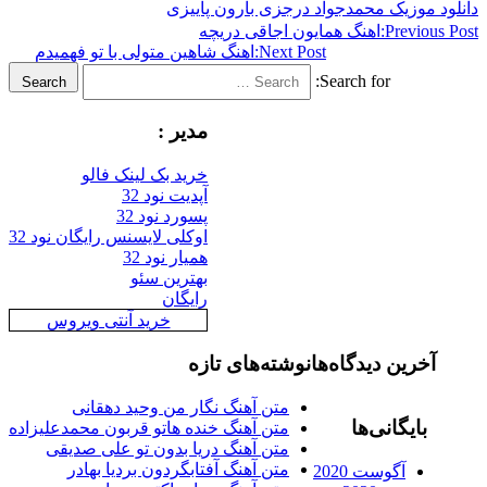
د موزیک محمدجواد درجزی بارون پاییزی
Previous
اهنگ همایون اجاقی دریچه
Next Post:
اهنگ شاهین متولی با تو فهمیدم
Search for:
Search
مدیر :
خرید بک لینک فالو
آپدیت نود 32
پسورد نود 32
اوکلی لایسنس رایگان نود 32
همیار نود 32
بهترین سئو
رایگان
خرید آنتی ویروس
آخرین دیدگاه‌ها
نوشته‌های تازه
متن آهنگ نگار من وحید دهقانی
بایگانی‌ها
متن آهنگ خنده هاتو قربون محمدعلیزاده
متن آهنگ دریا بدون تو علی صدیقی
متن آهنگ آفتابگردون بردیا بهادر
آگوست 2020