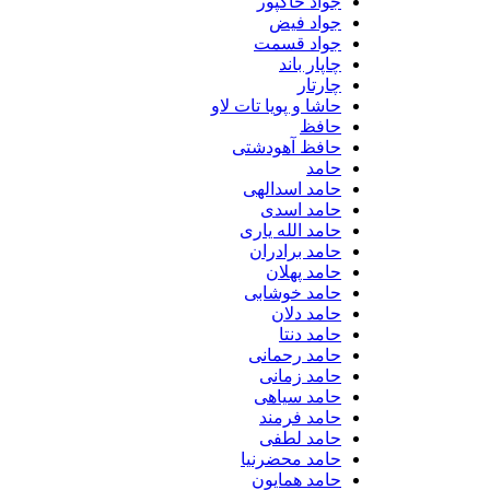
جواد خاکپور
جواد فیض
جواد قسمت
چاپار باند
چارتار
حاشا و پویا تات لاو
حافظ
حافظ آهودشتی
حامد
حامد اسدالهی
حامد اسدی
حامد الله یاری
حامد برادران
حامد پهلان
حامد خوشابی
حامد دلان
حامد دنتا
حامد رحمانی
حامد زمانی
حامد سیاهی
حامد فرمند
حامد لطفی
حامد محضرنیا
حامد همایون