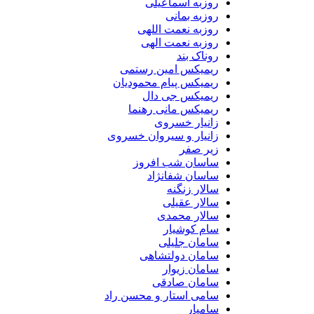
روزبه اسماعیلی
روزبه بمانی
روزبه نعمت اللهی
روزبه نعمت الهی
روناک بند
ریمیکس امین رستمی
ریمیکس پیام محمودیان
ریمیکس جی دال
ریمیکس مانی رهنما
زانیار خسروی
زانیار و سیروان خسروی
زیر صفر
ساسان شب افروز
ساسان شفانژاد
سالار زنگنه
سالار عقیلی
سالار محمدی
سام کوشیار
سامان جلیلی
سامان دولتشاهی
سامان زیوار
سامان صادقی
سامی استار و محسن راد
سامیار