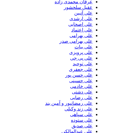
عرفان محمدی زاده
عقیل سلحشور
علی آتبین
علی ارشدی
علی اصحابی
علی اعتماد
علی بهرامی
علی بهرامی صدر
علی بیات
علی پرویزی
علی پی جی
علی توحید
علی جعفری
علی حسن پور
علی حسینی
علی خادمی
علی دشتی
علی رضایی
علی رمضانپور و آمین بند
علی زند وکیلی
علی سپاهی
علی ستوده
علی صدیق
علی عبدالمالکی