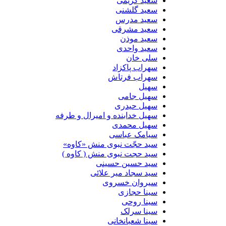
سعید کریمی
سعید گلشنی
سعید مدرس
سعید مشرقی
سعید موذن
سعید واحدی
سلی خان
سهراب پاکزاد
سهراب فرتاش
سهیل
سهیل جامی
سهیل حیدری
سهیل خدابنده و امیرال و طرفه
سهیل محمدی
سیامک عباسی
سید حجّت نبوی منش «کاوه»
سید حجت نبوی منش ( کاوه )
سید حسین حسینى
سید سجاد میر علائی
سیروان خسروی
سینا حجازی
سینا روحی
سینا سرلک
سینا شعبانخانی