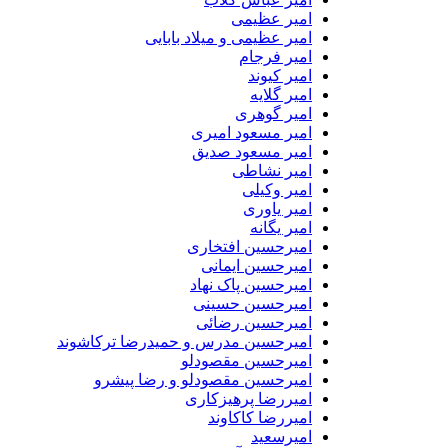
امیر عظیمی
امیر عظیمی و میلاد بابایی
امیر فرجام
امیر کیوند
امیر گلایه
امیر گوهری
امیر مسعود امیری
امیر مسعود صدیق
امیر نشاطی
امیر وکیلی
امیر یاوری
امیر یگانه
امیرحسین افتخاری
امیرحسین ایمانی
امیرحسین پاک نهاد
امیرحسین حسینی
امیرحسین رضائی
امیرحسین مدرس و حمیدرضا ترکاشوند
امیرحسین مقصودلو
امیرحسین مقصودلو و رضا پیشرو
امیررضا پرهیزکاری
امیررضا کاکاوند
امیرسعید