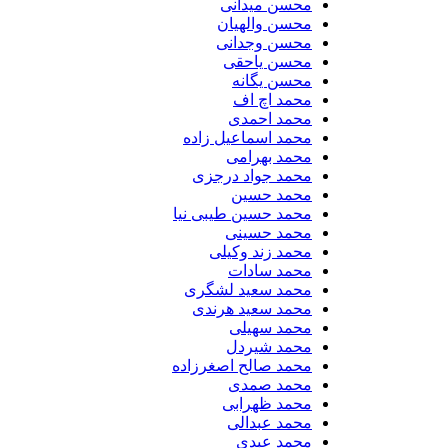
محسن میدانی
محسن والهیان
محسن وجدانی
محسن یاحقی
محسن یگانه
محمد اچ اف
محمد احمدی
محمد اسماعیل زاده
محمد بهرامی
محمد جواد درجزی
محمد حسین
محمد حسین طیبی نیا
محمد حسینی
محمد زند وکیلی
محمد سادات
محمد سعید لشگری
محمد سعید هرندی
محمد سهیلی
​محمد شیردل
محمد صالح اصغرزاده
محمد صمدی
محمد ظهرابی
محمد عبدالی
محمد عبدی