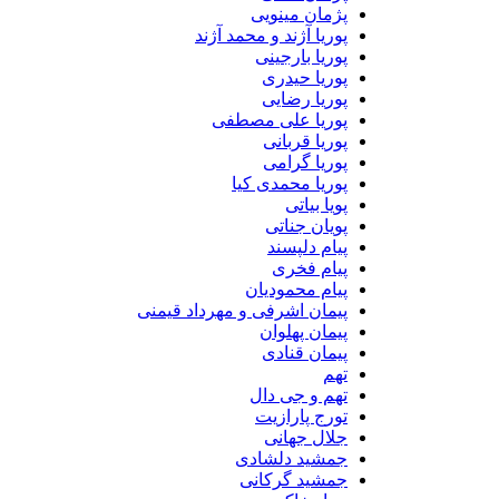
پژمان مینویی
پوریا آژند و محمد آژند
پوریا بارجینی
پوریا حیدری
پوریا رضایی
پوریا علی مصطفی
پوریا قربانی
پوریا گرامی
پوریا محمدی کیا
پویا بیاتی
پویان جناتی
پیام دلپسند
پیام فخری
پیام محمودیان
پیمان اشرفی و مهرداد قیمنی
پیمان پهلوان
پیمان قنادی
تهم
تهم و جی دال
تورج پارازیت
جلال جهانی
جمشید دلشادی
جمشید گرکانی