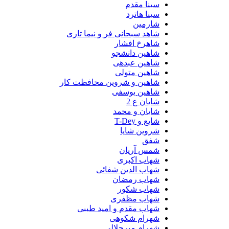
سینا مقدم
سینا هاترد
شارمین
شاهد سبحانی فر و نیما تاری
شاهرخ افشار
شاهین دانشجو
شاهین عبدهی
شاهین متولی
شاهین و شروین محافظت کار
شاهین یوسفی
شایان ع 2
شایان و محمد
شایع و T-Dey
شروین شایا
شفق
شمس آریان
شهاب اکبری
شهاب الدین شفائی
شهاب رمضان
شهاب شکور
شهاب مظفری
شهاب مقدم و امید طیبی
شهرام شکوهی
شهرام میرجلالی