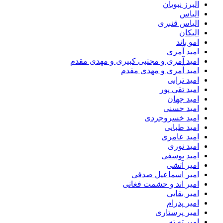
البرز نبویان
الیاس
الیاس قنبرى
الیکان
امو باند
امید آمری
امید آمری و مجتبی کبیری و مهدى مقدم
امید آمری و مهدی مقدم
امید ترابی
امید تقی پور
امید جهان
امید حسنی
امید خسروجردی
امید طبایی
امید عامری
امید نوری
امید یوسفی
امیر آتشی
امیر اسماعیل صدفی
امیر اند و حشمت فغانی
امیر بقایی
امیر پدرام
امیر پرستاری
امیر ته ته