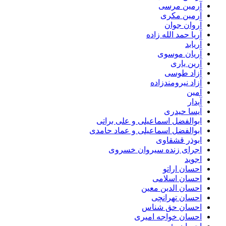
آرمین مرسی
آرمین مکری
آروان جوان
آریا حمد الله زاده
آریابد
آریان موسوی
آرین یاری
آزاد طوسی
آزاد نیرومندزاده
آمین
آیدار
آیسا حیدری
ابوالفضل اسماعیلی و علی براتی
ابوالفضل اسماعیلی و عماد حامدی
ابوذر قشقاوی
اجرای زنده سیروان خسروی
اجوید
احسان اراتو
احسان اسلامی
احسان الدین معین
احسان تهرانچی
احسان حق شناس
احسان خواجه امیری