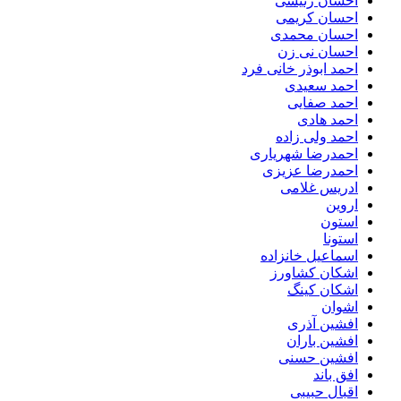
احسان رئیسی
احسان کریمی
احسان محمدی
احسان نی زن
احمد ابوذر خانی فرد
احمد سعیدی
احمد صفایی
احمد هادی
احمد ولی زاده
احمدرضا شهریاری
احمدرضا عزیزی
ادریس غلامی
اروین
استون
استونا
اسماعیل خانزاده
اشکان کشاورز
اشکان کینگ
اشوان
افشین آذری
افشین باران
افشین حسنی
افق باند
اقبال حبیبی