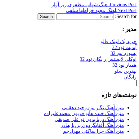
Previous Post:
اهنگ شهاب مظفری زیر آوار
Next Post:
اهنگ مجید خراطها سلفی
Search for:
Search
مدیر :
خرید بک لینک فالو
آپدیت نود 32
پسورد نود 32
اوکلی لایسنس رایگان نود 32
همیار نود 32
بهترین سئو
رایگان
نوشته‌های تازه
متن آهنگ نگار من وحید دهقانی
متن آهنگ خنده هاتو قربون محمدعلیزاده
متن آهنگ دریا بدون تو علی صدیقی
متن آهنگ آفتابگردون بردیا بهادر
متن آهنگ چرا ساکتی مهرادجم