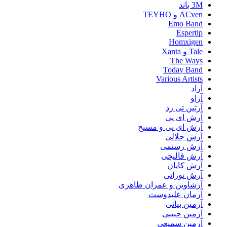
3M باند
ACven و TEYHO
Emo Band
Espertip
Homxigen
Tale و Xanta
The Ways
Today Band
Various Artists
آراد
آراو
آرتین تی زد
آرش ای پی
آرش ای پی و مسیح
آرش جلالی
آرش رستمی
آرش قالیچی
آرش کایان
آرش نورائی
آرشاوین و عمران طاهری
آرمان علیدوست
آرمین بیانی
آرمین حبیبی
آرمین سمیعی