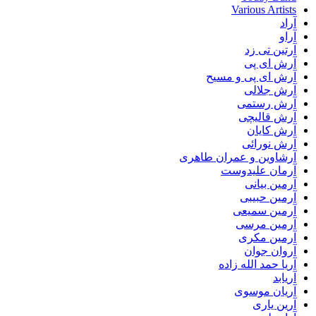
Various Artists
آراد
آراو
آرتین تی زد
آرش ای پی
آرش ای پی و مسیح
آرش جلالی
آرش رستمی
آرش قالیچی
آرش کایان
آرش نورائی
آرشاوین و عمران طاهری
آرمان علیدوست
آرمین بیانی
آرمین حبیبی
آرمین سمیعی
آرمین مرسی
آرمین مکری
آروان جوان
آریا حمد الله زاده
آریابد
آریان موسوی
آرین یاری