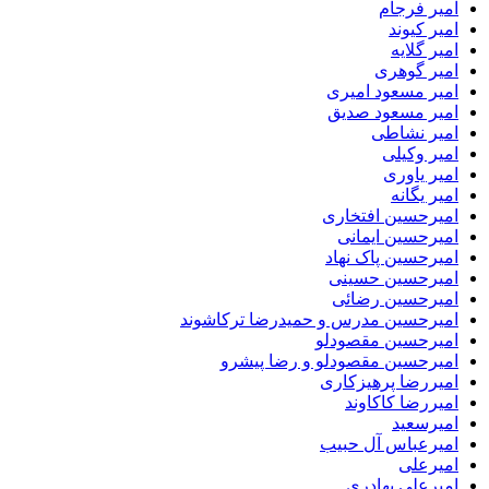
امیر فرجام
امیر کیوند
امیر گلایه
امیر گوهری
امیر مسعود امیری
امیر مسعود صدیق
امیر نشاطی
امیر وکیلی
امیر یاوری
امیر یگانه
امیرحسین افتخاری
امیرحسین ایمانی
امیرحسین پاک نهاد
امیرحسین حسینی
امیرحسین رضائی
امیرحسین مدرس و حمیدرضا ترکاشوند
امیرحسین مقصودلو
امیرحسین مقصودلو و رضا پیشرو
امیررضا پرهیزکاری
امیررضا کاکاوند
امیرسعید
امیرعباس آل حبیب
امیرعلی
امیرعلی بهادری