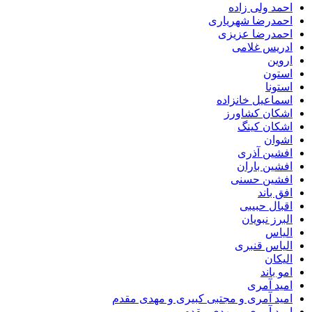
احمد ولی زاده
احمدرضا شهریاری
احمدرضا عزیزی
ادریس غلامی
اروین
استون
استونا
اسماعیل خانزاده
اشکان کشاورز
اشکان کینگ
اشوان
افشین آذری
افشین باران
افشین حسنی
افق باند
اقبال حبیبی
البرز نبویان
الیاس
الیاس قنبرى
الیکان
امو باند
امید آمری
امید آمری و مجتبی کبیری و مهدى مقدم
امید آمری و مهدی مقدم