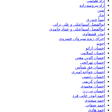
آزاد طوسی
آزاد نیرومندزاده
آمین
آیدار
آیسا حیدری
ابوالفضل اسماعیلی و علی براتی
ابوالفضل اسماعیلی و عماد حامدی
ابوذر قشقاوی
اجرای زنده سیروان خسروی
اجوید
احسان اراتو
احسان اسلامی
احسان الدین معین
احسان تهرانچی
احسان حق شناس
احسان خواجه امیری
احسان رئیسی
احسان کریمی
احسان محمدی
احسان نی زن
احمد ابوذر خانی فرد
احمد سعیدی
احمد صفایی
احمد هادی