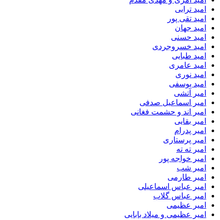
امید ترابی
امید تقی پور
امید جهان
امید حسنی
امید خسروجردی
امید طبایی
امید عامری
امید نوری
امید یوسفی
امیر آتشی
امیر اسماعیل صدفی
امیر اند و حشمت فغانی
امیر بقایی
امیر پدرام
امیر پرستاری
امیر ته ته
امیر خواجه پور
امیر شب
امیر طارمی
امیر عباس اسماعیلی
امیر عباس گلاب
امیر عظیمی
امیر عظیمی و میلاد بابایی