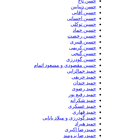
حسن تاج
حسن دنیابین
حسین آقایی
حسین احسانی
حسین توکلی
حسین حماد
حسین رخصت
حسین قنبری
حسین کریمی
حسین گنجی
حسین گودرزی
حسین مقصودی و مسعود اتمام
حمید جمالزایی
حمید حریفی
حمید خندان
حمید رضوی
حمید رفیع پور
حمید شکرانه
حمید عسکری
حمید قهاری
حمید گودرزی و میلاد بابایی
حمید هیراد
حمیدرضا اکبری
حمیدرضا برومند