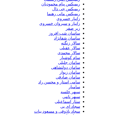
ریمیکس پیام محمودیان
ریمیکس جی دال
ریمیکس مانی رهنما
زانیار خسروی
زانیار و سیروان خسروی
زیر صفر
ساسان شب افروز
ساسان شفانژاد
سالار زنگنه
سالار عقیلی
سالار محمدی
سام کوشیار
سامان جلیلی
سامان دولتشاهی
سامان زیوار
سامان صادقی
سامی استار و محسن راد
سامیار
سپهر خلسه
سپهر نامی
ستار اسماعیلی
سجاد ای بی
سجاد باذوقی و مسعود بیات