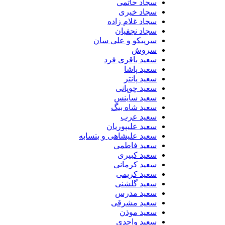
سجاد حاتمی
سجاد خیری
سجاد غلام زاده
سجاد نجفیان
سرپیکو و علی سان
سروش
سعید باقری فرد
سعید پاشا
سعید پانتر
سعید چوپانی
سعید ساینس
سعید شاه بیگ
سعید عرب
سعید علیپوریان
سعید علیشاهی و بتسابه
سعید فاطمی
سعید کبیری
سعید کرمانی
سعید کریمی
سعید گلشنی
سعید مدرس
سعید مشرقی
سعید موذن
سعید واحدی