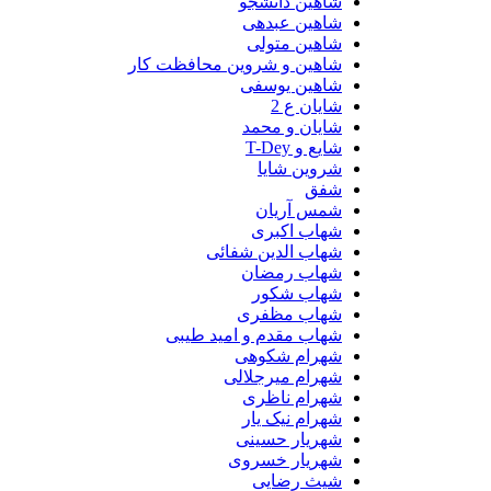
شاهین دانشجو
شاهین عبدهی
شاهین متولی
شاهین و شروین محافظت کار
شاهین یوسفی
شایان ع 2
شایان و محمد
شایع و T-Dey
شروین شایا
شفق
شمس آریان
شهاب اکبری
شهاب الدین شفائی
شهاب رمضان
شهاب شکور
شهاب مظفری
شهاب مقدم و امید طیبی
شهرام شکوهی
شهرام میرجلالی
شهرام ناظری
شهرام نیک یار
شهریار حسینی
شهریار خسروی
شیث رضایی