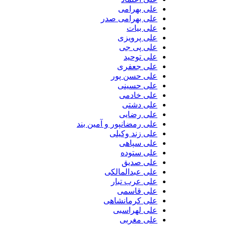
علی بهرامی
علی بهرامی صدر
علی بیات
علی پرویزی
علی پی جی
علی توحید
علی جعفری
علی حسن پور
علی حسینی
علی خادمی
علی دشتی
علی رضایی
علی رمضانپور و آمین بند
علی زند وکیلی
علی سپاهی
علی ستوده
علی صدیق
علی عبدالمالکی
علی عرب تبار
علی قاسمی
علی کرمانشاهی
علی لهراسبی
علی مغربی