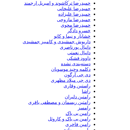
حمیدرضا ترکاشوند و امیریل ارجمند
حمیدرضا علیخانی
حمیدرضا علیزاده
حمیدرضا مازوچی
حمیدرضا محوی
خسرو دادگر
خشایار و نیما و کانو
داریوش جمشیدی و کامبیز جمشیدی
دانیال پورناصری
دانیال نعمتی
داوود فشکی
دسته‌بندی نشده
دکلمه وحید موسویان
دی جی آرگون
دی جی میلاد مظهری
راستین وقاری
راشا
رامتین دلیران
رامتین ریسمان و مصطفی باقری
رامسز
رامین بی باک
رامین بی باک و کاروئل
رامین فاخری
رامین میرزادی