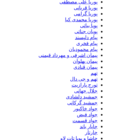
پوریا علی مصطفی
پوریا قربانی
پوریا گرامی
پوریا محمدی کیا
پویا بیاتی
پویان جناتی
پیام دلپسند
پیام فخری
پیام محمودیان
پیمان اشرفی و مهرداد قیمنی
پیمان پهلوان
پیمان قنادی
تهم
تهم و جی دال
تورج پارازیت
جلال جهانی
جمشید دلشادی
جمشید گرکانی
جواد خاکپور
جواد فیض
جواد قسمت
چاپار باند
چارتار
حاشا و پویا تات لاو