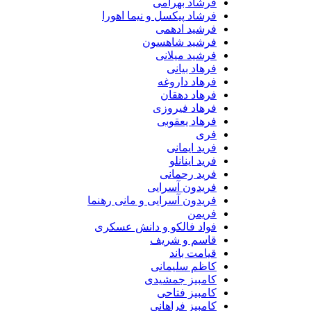
فرشاد بهرامی
فرشاد پیکسل و نیما اهورا
فرشید ادهمی
فرشید شاهسون
فرشید میلانی
فرهاد بیانی
فرهاد داروغه
فرهاد دهقان
فرهاد فیروزی
فرهاد یعقوبی
فری
فرید ایمانی
فرید اینانلو
فرید رحمانی
فریدون آسرایی
فریدون آسرایی و مانی رهنما
فریمن
فواد فالکو و دانش عسکری
قاسم و شریف
قیامت باند
کاظم سلیمانی
کامبیز جمشیدی
کامبیز فتاحی
کامبیز فراهانی