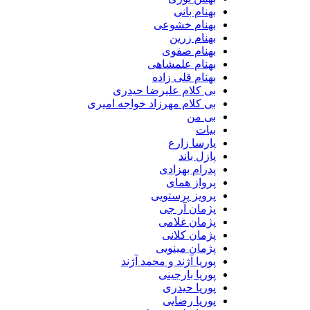
بهنام بانی
بهنام خشوعی
بهنام زرین
بهنام صفوی
بهنام علمشاهی
بهنام قلی زاده
بی کلام علیرضا حیدری
بی کلام مهرزاد خواجه امیری
بی من
بیات
پارسا زارع
پازل باند
پدرام بهزادی
پرواز همای
پرویز پرستویی
پژمان آر جی
پژمان غلامی
پژمان کلانی
پژمان مینویی
پوریا آژند و محمد آژند
پوریا بارجینی
پوریا حیدری
پوریا رضایی