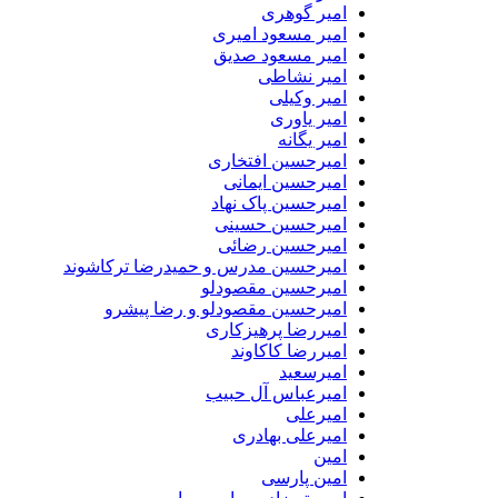
امیر گوهری
امیر مسعود امیری
امیر مسعود صدیق
امیر نشاطی
امیر وکیلی
امیر یاوری
امیر یگانه
امیرحسین افتخاری
امیرحسین ایمانی
امیرحسین پاک نهاد
امیرحسین حسینی
امیرحسین رضائی
امیرحسین مدرس و حمیدرضا ترکاشوند
امیرحسین مقصودلو
امیرحسین مقصودلو و رضا پیشرو
امیررضا پرهیزکاری
امیررضا کاکاوند
امیرسعید
امیرعباس آل حبیب
امیرعلی
امیرعلی بهادری
امین
امین پارسی