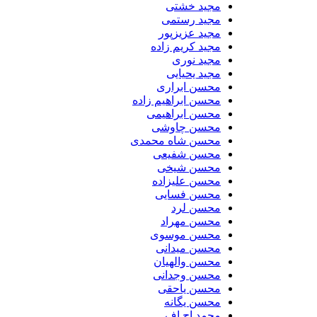
مجید خشتی
مجید رستمی
مجید عزیزپور
مجید کریم زاده
مجید نوری
مجید یحیایی
محسن ابراری
محسن ابراهیم زاده
محسن ابراهیمی
محسن چاوشی
محسن شاه محمدی
محسن شفیعی
محسن شیخی
محسن علیزاده
محسن فسایی
محسن لرد
محسن مهراد
محسن موسوی
محسن میدانی
محسن والهیان
محسن وجدانی
محسن یاحقی
محسن یگانه
محمد اچ اف