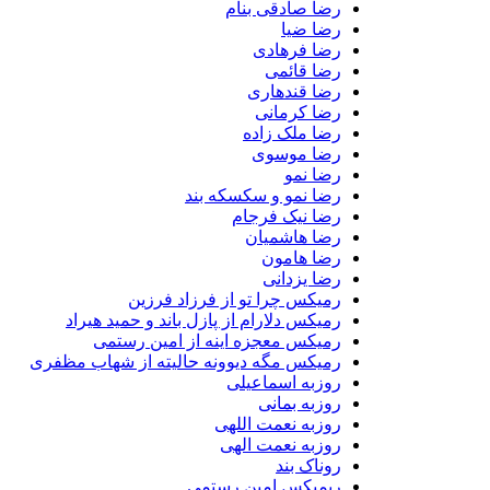
رضا صادقی بنام
رضا ضیا
رضا فرهادی
رضا قائمی
رضا قندهاری
رضا کرمانی
رضا ملک زاده
رضا موسوی
رضا نمو
رضا نمو و سکسکه بند
رضا نیک فرجام
رضا هاشمیان
رضا هامون
رضا یزدانی
رمیکس چرا تو از فرزاد فرزین
رمیکس دلارام از پازل باند و حمید هیراد
رمیکس معجزه اینه از امین رستمی
رمیکس مگه دیوونه حالیته از شهاب مظفری
روزبه اسماعیلی
روزبه بمانی
روزبه نعمت اللهی
روزبه نعمت الهی
روناک بند
ریمیکس امین رستمی