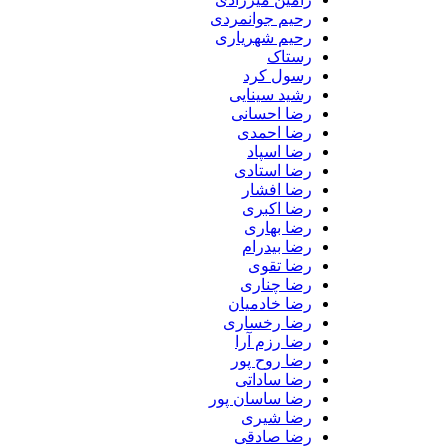
رحیم جوانمردی
رحیم شهریاری
رستاک
رسول کرد
رشید سینایی
رضا احسانی
رضا احمدی
رضا اسپاد
رضا استادی
رضا افشار
رضا اکبری
رضا بهاری
رضا بیدرام
رضا تقوی
رضا چناری
رضا خادمیان
رضا رخساری
رضا رزم آرا
رضا روح پور
رضا ساداتی
رضا ساسان پور
رضا شیری
رضا صادقی