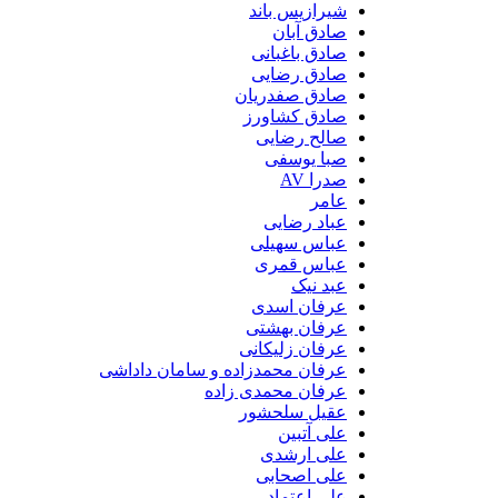
شیرازیس باند
صادق آبان
صادق باغبانی
صادق رضایی
صادق صفدریان
صادق کشاورز
صالح رضایی
صبا یوسفی
صدرا AV
عامر
عباد رضایی
عباس سهیلی
عباس قمری
عبد نیک
عرفان اسدی
عرفان بهشتی
عرفان زلیکانی
عرفان محمدزاده و سامان داداشی
عرفان محمدی زاده
عقیل سلحشور
علی آتبین
علی ارشدی
علی اصحابی
علی اعتماد