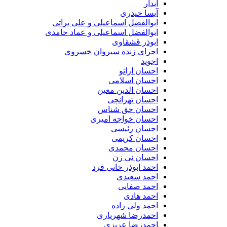
آیدار
آیسا حیدری
ابوالفضل اسماعیلی و علی براتی
ابوالفضل اسماعیلی و عماد حامدی
ابوذر قشقاوی
اجرای زنده سیروان خسروی
اجوید
احسان اراتو
احسان اسلامی
احسان الدین معین
احسان تهرانچی
احسان حق شناس
احسان خواجه امیری
احسان رئیسی
احسان کریمی
احسان محمدی
احسان نی زن
احمد ابوذر خانی فرد
احمد سعیدی
احمد صفایی
احمد هادی
احمد ولی زاده
احمدرضا شهریاری
احمدرضا عزیزی