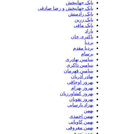
بابک جهانبخش
بابک جهانبخش و رضا صادقی
بابک رادمنش
بابک زرین
بابک مافی
باراد
باکتری خان
بردیا
بردیا مقدم
برسام
بنیامین بهادری
بنیامین ذاکری
بنیامین قهرمان
بهادر آذریان
بهروز اوجاقی
بهروز بهرام
بهروز کشاورزیان
بهروز نقویان
بهزاد پارسایی
بهمن
بهمن احمدی
بهمن کاویانی
بهمن معروفی
بهمن نوری