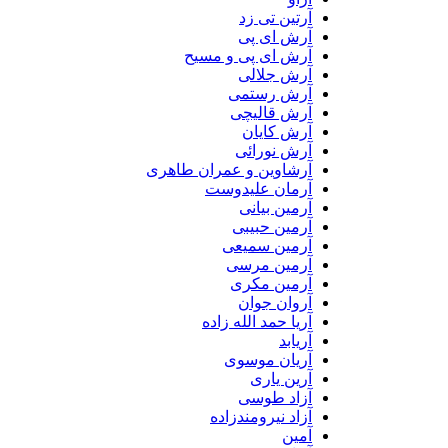
آرتین تی زد
آرش ای پی
آرش ای پی و مسیح
آرش جلالی
آرش رستمی
آرش قالیچی
آرش کایان
آرش نورائی
آرشاوین و عمران طاهری
آرمان علیدوست
آرمین بیانی
آرمین حبیبی
آرمین سمیعی
آرمین مرسی
آرمین مکری
آروان جوان
آریا حمد الله زاده
آریابد
آریان موسوی
آرین یاری
آزاد طوسی
آزاد نیرومندزاده
آمین