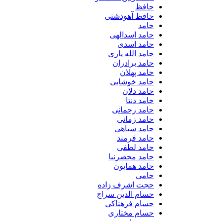
حافظ
حافظ آهودشتی
حامد
حامد اسدالهی
حامد اسدی
حامد الله یاری
حامد برادران
حامد پهلان
حامد خوشابی
حامد دلان
حامد دنتا
حامد رحمانی
حامد زمانی
حامد سیاهی
حامد فرمند
حامد لطفی
حامد محضرنیا
حامد همایون
حامی
حجت اشرف زاده
حسام الدین سراج
حسام فرهناکی
حسام مختاری