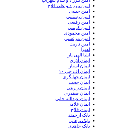
امین تیرزاد و سام سهراب
امین تیرزاد و علی فلاح
امین حبیبی
امین رستمی
امین رفیعی
امین کریمی
امین محمودی
امین مرعشی
امین ناریت
اهورا
ایلیا الهی یار
ایمان آذری
ایمان استار
ایمان اف جی ۱۰
ایمان جهانگری
ایمان حجت
ایمان زارعی
ایمان صفدری
ایمان عبدالله خانی
ایمان غلامی
ایمان فلاح
بابک ارجمند
بابک برهانی
بابک جاهدی