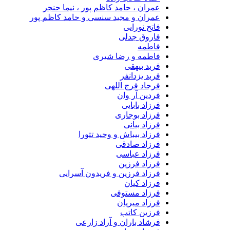
عمران ، حامد کاظم پور ، نیما حنجر
عمران و مجید سنسی و حامد کاظم پور
فاتح نورایی
فاروق جدلی
فاطمه
فاطمه و رضا شیری
فربد بیهقی
فربد یزدانفر
فرجاد فرج اللهی
فردین آر وان
فرزاد بابایی
فرزاد بوجاری
فرزاد بیانی
فرزاد بیباش و وحید تتورا
فرزاد صادقی
فرزاد عباسی
فرزاد فرزین
فرزاد فرزین و فریدون آسرایی
فرزاد کیان
فرزاد مستوفی
فرزاد میریان
فرزین کاتب
فرشاد باران و آراد زارعی