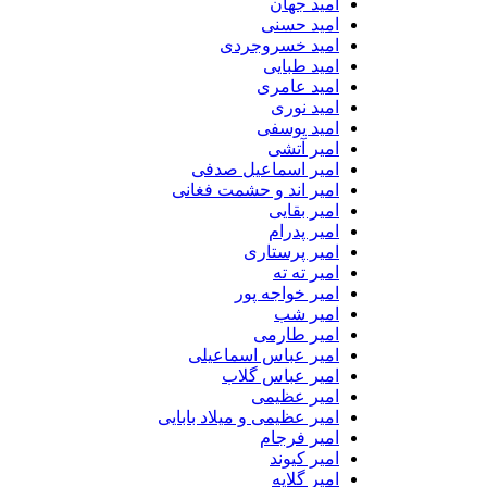
امید جهان
امید حسنی
امید خسروجردی
امید طبایی
امید عامری
امید نوری
امید یوسفی
امیر آتشی
امیر اسماعیل صدفی
امیر اند و حشمت فغانی
امیر بقایی
امیر پدرام
امیر پرستاری
امیر ته ته
امیر خواجه پور
امیر شب
امیر طارمی
امیر عباس اسماعیلی
امیر عباس گلاب
امیر عظیمی
امیر عظیمی و میلاد بابایی
امیر فرجام
امیر کیوند
امیر گلایه