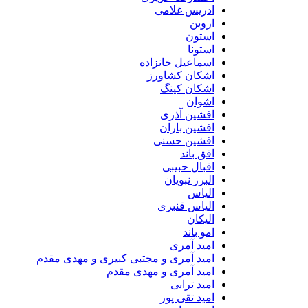
ادریس غلامی
اروین
استون
استونا
اسماعیل خانزاده
اشکان کشاورز
اشکان کینگ
اشوان
افشین آذری
افشین باران
افشین حسنی
افق باند
اقبال حبیبی
البرز نبویان
الیاس
الیاس قنبرى
الیکان
امو باند
امید آمری
امید آمری و مجتبی کبیری و مهدى مقدم
امید آمری و مهدی مقدم
امید ترابی
امید تقی پور