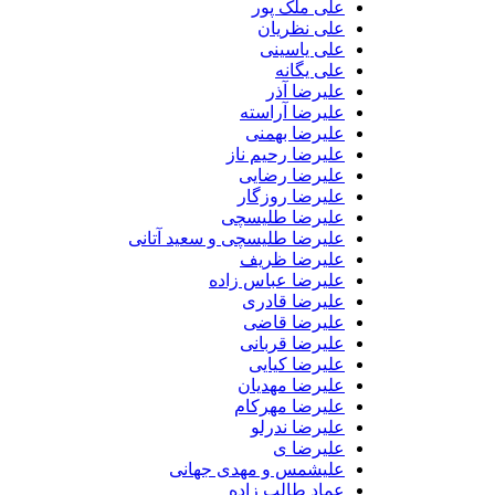
علی ملک پور
علی نظریان
علی یاسینی
علی یگانه
علیرضا آذر
علیرضا آراسته
علیرضا بهمنی
علیرضا رحیم ناز
علیرضا رضایی
علیرضا روزگار
علیرضا طلیسچی
علیرضا طلیسچی و سعید آتانی
علیرضا ظریف
علیرضا عباس زاده
علیرضا قادری
علیرضا قاضی
علیرضا قربانی
علیرضا کیایی
علیرضا مهدیان
علیرضا مهرکام
علیرضا ندرلو
علیرضا ی
علیشمس و مهدی جهانی
عماد طالب زاده