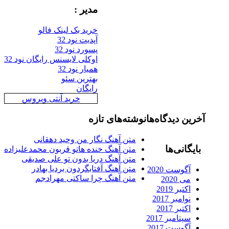
مدیر :
خرید بک لینک فالو
آپدیت نود 32
پسورد نود 32
اوکلی لایسنس رایگان نود 32
همیار نود 32
بهترین سئو
رایگان
خرید آنتی ویروس
رین دیدگاه‌ها
نوشته‌های تازه
متن آهنگ نگار من وحید دهقانی
ایگانی‌ها
متن آهنگ خنده هاتو قربون محمدعلیزاده
متن آهنگ دریا بدون تو علی صدیقی
متن آهنگ آفتابگردون بردیا بهادر
آگوست 2020
متن آهنگ چرا ساکتی مهرادجم
می 2020
اکتبر 2019
نوامبر 2017
اکتبر 2017
سپتامبر 2017
آگوست 2017