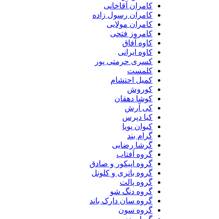
کامران آقاخانی
کامران رسول زاده
کامران مولایی
کامروز فتحی
کاوه آفاق
کاوه ایرانی
کسری حرمتی پور
کلمست
کمیل احتشام
کوروش
کوشا دهقان
کی آرش
کیا دپرس
کیوان پویا
گرام بند
گرشا رضایی
گروه آفتاب
گروه اپیکور و صادق
گروه باتری و کلونل
گروه پالت
گروه دنگ شو
گروه سان دارک باند
گروه سون