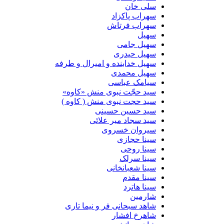
سلی خان
سهراب پاکزاد
سهراب فرتاش
سهیل
سهیل جامی
سهیل حیدری
سهیل خدابنده و امیرال و طرفه
سهیل محمدی
سیامک عباسی
سید حجّت نبوی منش «کاوه»
سید حجت نبوی منش ( کاوه )
سید حسین حسینى
سید سجاد میر علائی
سیروان خسروی
سینا حجازی
سینا روحی
سینا سرلک
سینا شعبانخانی
سینا مقدم
سینا هاترد
شارمین
شاهد سبحانی فر و نیما تاری
شاهرخ افشار