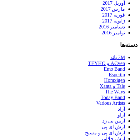
آوریل 2017
مارس 2017
فوریه 2017
ژانویه 2017
دسامبر 2016
نوامبر 2016
دسته‌ها
3M باند
ACven و TEYHO
Emo Band
Espertip
Homxigen
Tale و Xanta
The Ways
Today Band
Various Artists
آراد
آراو
آرتین تی زد
آرش ای پی
آرش ای پی و مسیح
آرش جلالی