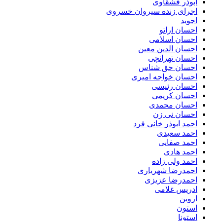
ابوذر قشقاوی
اجرای زنده سیروان خسروی
اجوید
احسان اراتو
احسان اسلامی
احسان الدین معین
احسان تهرانچی
احسان حق شناس
احسان خواجه امیری
احسان رئیسی
احسان کریمی
احسان محمدی
احسان نی زن
احمد ابوذر خانی فرد
احمد سعیدی
احمد صفایی
احمد هادی
احمد ولی زاده
احمدرضا شهریاری
احمدرضا عزیزی
ادریس غلامی
اروین
استون
استونا