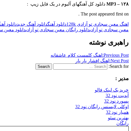
MP3 – ۱۲۸
دانلود کل آهنگهای آلبوم در یک فایل زیپ :
The post appeared first on .
اهنگ معین سجادی تو آزادی 128k
دانلود آهنگ
دانلود آهنگ جدید
دانلود آه
معین سجادی تو آزادی
دانلود رایگان معین سجادی تو آزادی
دانلود معین سج
راهبری نوشته
Previous Post:
اهنگ کلمست کلام عاشقانه
Next Post:
اهنگ افشار یار یار
Search for:
Search
مدیر :
خرید بک لینک فالو
آپدیت نود 32
پسورد نود 32
اوکلی لایسنس رایگان نود 32
همیار نود 32
بهترین سئو
رایگان