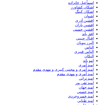
اسماعیل خانزاده
اشکان کشاورز
اشکان کینگ
اشوان
افشین آذری
افشین باران
افشین حسنی
افق باند
اقبال حبیبی
البرز نبویان
الیاس
الیاس قنبرى
الیکان
امو باند
امید آمری
امید آمری و مجتبی کبیری و مهدى مقدم
امید آمری و مهدی مقدم
امید ترابی
امید تقی پور
امید جهان
امید حسنی
امید خسروجردی
امید طبایی