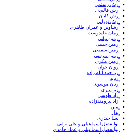
آرش رستمی
آرش قالیچی
آرش کایان
آرش نورائی
آرشاوین و عمران طاهری
آرمان علیدوست
آرمین بیانی
آرمین حبیبی
آرمین سمیعی
آرمین مرسی
آرمین مکری
آروان جوان
آریا حمد الله زاده
آریابد
آریان موسوی
آرین یاری
آزاد طوسی
آزاد نیرومندزاده
آمین
آیدار
آیسا حیدری
ابوالفضل اسماعیلی و علی براتی
ابوالفضل اسماعیلی و عماد حامدی