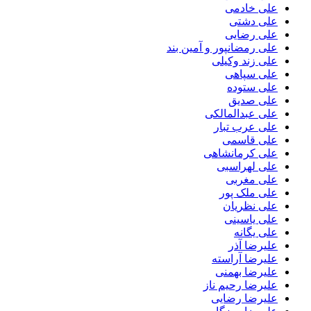
علی خادمی
علی دشتی
علی رضایی
علی رمضانپور و آمین بند
علی زند وکیلی
علی سپاهی
علی ستوده
علی صدیق
علی عبدالمالکی
علی عرب تبار
علی قاسمی
علی کرمانشاهی
علی لهراسبی
علی مغربی
علی ملک پور
علی نظریان
علی یاسینی
علی یگانه
علیرضا آذر
علیرضا آراسته
علیرضا بهمنی
علیرضا رحیم ناز
علیرضا رضایی