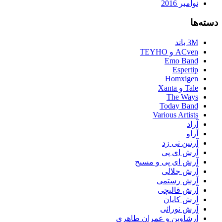
نوامبر 2016
دسته‌ها
3M باند
ACven و TEYHO
Emo Band
Espertip
Homxigen
Tale و Xanta
The Ways
Today Band
Various Artists
آراد
آراو
آرتین تی زد
آرش ای پی
آرش ای پی و مسیح
آرش جلالی
آرش رستمی
آرش قالیچی
آرش کایان
آرش نورائی
آرشاوین و عمران طاهری