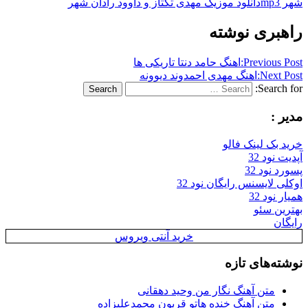
شهر mp3
دانلود موزیک مهدی تکتاز و داوود رادان شهر
راهبری نوشته
Previous Post:
اهنگ حامد دنتا تاریکی ها
Next Post:
اهنگ مهدی احمدوند دیوونه
Search for:
Search
مدیر :
خرید بک لینک فالو
آپدیت نود 32
پسورد نود 32
اوکلی لایسنس رایگان نود 32
همیار نود 32
بهترین سئو
رایگان
خرید آنتی ویروس
نوشته‌های تازه
متن آهنگ نگار من وحید دهقانی
متن آهنگ خنده هاتو قربون محمدعلیزاده