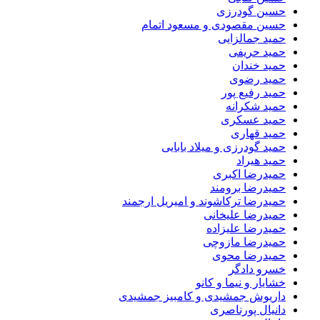
حسین گودرزی
حسین مقصودی و مسعود اتمام
حمید جمالزایی
حمید حریفی
حمید خندان
حمید رضوی
حمید رفیع پور
حمید شکرانه
حمید عسکری
حمید قهاری
حمید گودرزی و میلاد بابایی
حمید هیراد
حمیدرضا اکبری
حمیدرضا برومند
حمیدرضا ترکاشوند و امیریل ارجمند
حمیدرضا علیخانی
حمیدرضا علیزاده
حمیدرضا مازوچی
حمیدرضا محوی
خسرو دادگر
خشایار و نیما و کانو
داریوش جمشیدی و کامبیز جمشیدی
دانیال پورناصری