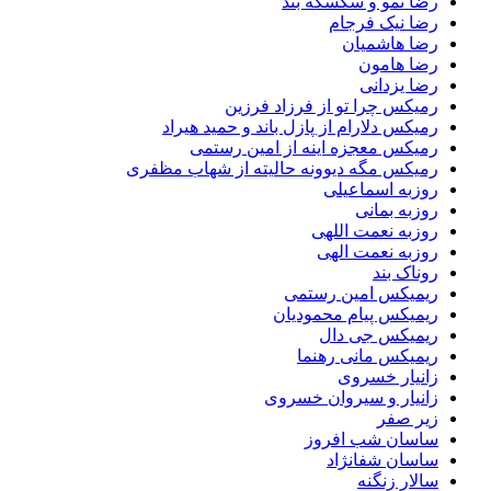
رضا نمو و سکسکه بند
رضا نیک فرجام
رضا هاشمیان
رضا هامون
رضا یزدانی
رمیکس چرا تو از فرزاد فرزین
رمیکس دلارام از پازل باند و حمید هیراد
رمیکس معجزه اینه از امین رستمی
رمیکس مگه دیوونه حالیته از شهاب مظفری
روزبه اسماعیلی
روزبه بمانی
روزبه نعمت اللهی
روزبه نعمت الهی
روناک بند
ریمیکس امین رستمی
ریمیکس پیام محمودیان
ریمیکس جی دال
ریمیکس مانی رهنما
زانیار خسروی
زانیار و سیروان خسروی
زیر صفر
ساسان شب افروز
ساسان شفانژاد
سالار زنگنه