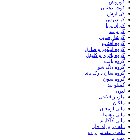
کوروش
کوشا دهقان
کی آرش
کیا دپرس
کیوان پویا
گرام بند
گرشا رضایی
گروه آفتاب
گروه اپیکور و صادق
گروه باتری و کلونل
گروه پالت
گروه دنگ شو
گروه سان دارک باند
گروه سون
گمیلو بند
لیون
مازیار فلاحی
ماکان
مانی ارمغان
مانی رهنما
مانی کاکاوند
ماهان بهرام خان
ماهان مقدس زاده
مت-این