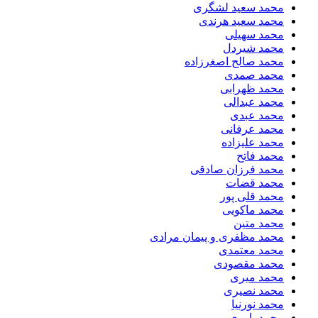
محمد سعید لشگری
محمد سعید هرندی
محمد سهیلی
​محمد شیردل
محمد صالح اصغرزاده
محمد صمدی
محمد ظهرابی
محمد عبدالی
محمد عبدی
محمد عرفانی
محمد علیزاده
محمد فاتح
محمد فرزان صادقی
محمد قضات
محمد قلی پور
محمد ماکویی
محمد متین
محمد مظفری و پیمان مرادی
محمد معتمدی
محمد مقصودی
محمد میری
محمد نصیری
محمد نورنیا
محمد یاوری