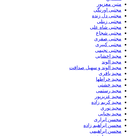
متین معزپور
مجتبی اورنگی
مجتبی دل زنده
مجتبی زینلی
مجتبی شاه علی
مجتبی شجاع
مجتبی صفری
مجتبی کبیری
مجتبی نجیمی
مجید اخشابی
مجید الوند‎
مجید الوند و سهیل صداقت
مجید باقری
مجید خراطها
مجید خشتی
مجید رستمی
مجید عزیزپور
مجید کریم زاده
مجید نوری
مجید یحیایی
محسن ابراری
محسن ابراهیم زاده
محسن ابراهیمی