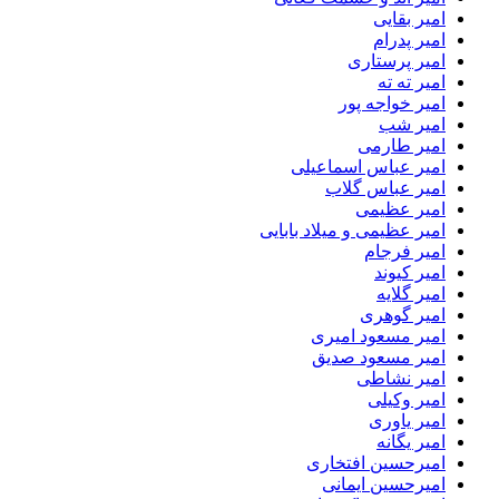
امیر بقایی
امیر پدرام
امیر پرستاری
امیر ته ته
امیر خواجه پور
امیر شب
امیر طارمی
امیر عباس اسماعیلی
امیر عباس گلاب
امیر عظیمی
امیر عظیمی و میلاد بابایی
امیر فرجام
امیر کیوند
امیر گلایه
امیر گوهری
امیر مسعود امیری
امیر مسعود صدیق
امیر نشاطی
امیر وکیلی
امیر یاوری
امیر یگانه
امیرحسین افتخاری
امیرحسین ایمانی