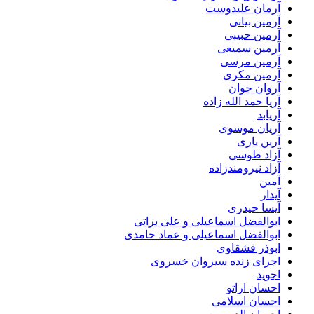
آرمان علیدوست
آرمین بیانی
آرمین حبیبی
آرمین سمیعی
آرمین مرسی
آرمین مکری
آروان جوان
آریا حمد الله زاده
آریابد
آریان موسوی
آرین یاری
آزاد طوسی
آزاد نیرومندزاده
آمین
آیدار
آیسا حیدری
ابوالفضل اسماعیلی و علی براتی
ابوالفضل اسماعیلی و عماد حامدی
ابوذر قشقاوی
اجرای زنده سیروان خسروی
اجوید
احسان اراتو
احسان اسلامی