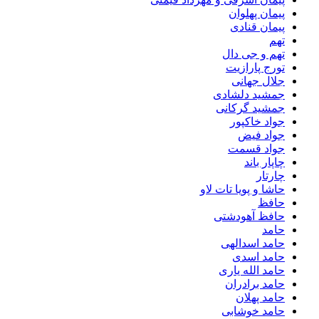
پیمان پهلوان
پیمان قنادی
تهم
تهم و جی دال
تورج پارازیت
جلال جهانی
جمشید دلشادی
جمشید گرکانی
جواد خاکپور
جواد فیض
جواد قسمت
چاپار باند
چارتار
حاشا و پویا تات لاو
حافظ
حافظ آهودشتی
حامد
حامد اسدالهی
حامد اسدی
حامد الله یاری
حامد برادران
حامد پهلان
حامد خوشابی