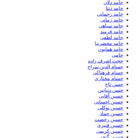
حامد دلان
حامد دنتا
حامد رحمانی
حامد زمانی
حامد سیاهی
حامد فرمند
حامد لطفی
حامد محضرنیا
حامد همایون
حامی
حجت اشرف زاده
حسام الدین سراج
حسام فرهناکی
حسام مختاری
حسن تاج
حسن دنیابین
حسین آقایی
حسین احسانی
حسین توکلی
حسین حماد
حسین رخصت
حسین قنبری
حسین کریمی
حسین گنجی