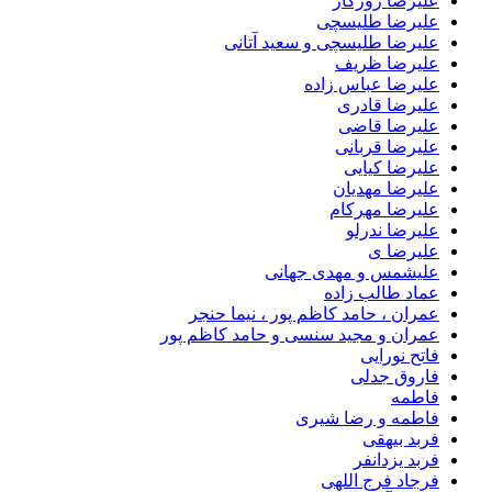
علیرضا روزگار
علیرضا طلیسچی
علیرضا طلیسچی و سعید آتانی
علیرضا ظریف
علیرضا عباس زاده
علیرضا قادری
علیرضا قاضی
علیرضا قربانی
علیرضا کیایی
علیرضا مهدیان
علیرضا مهرکام
علیرضا ندرلو
علیرضا ی
علیشمس و مهدی جهانی
عماد طالب زاده
عمران ، حامد کاظم پور ، نیما حنجر
عمران و مجید سنسی و حامد کاظم پور
فاتح نورایی
فاروق جدلی
فاطمه
فاطمه و رضا شیری
فربد بیهقی
فربد یزدانفر
فرجاد فرج اللهی