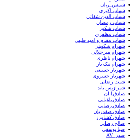
شمس آریان
شهاب اکبری
شهاب الدین شفائی
شهاب رمضان
شهاب شکور
شهاب مظفری
شهاب مقدم و امید طیبی
شهرام شکوهی
شهرام میرجلالی
شهرام ناظری
شهرام نیک یار
شهریار حسینی
شهریار خسروی
شیث رضایی
شیرازیس باند
صادق آبان
صادق باغبانی
صادق رضایی
صادق صفدریان
صادق کشاورز
صالح رضایی
صبا یوسفی
صدرا AV