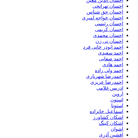
احسان الدین معین
احسان تهرانچی
احسان حق شناس
احسان خواجه امیری
احسان رئیسی
احسان کریمی
احسان محمدی
احسان نی زن
احمد ابوذر خانی فرد
احمد سعیدی
احمد صفایی
احمد هادی
احمد ولی زاده
احمدرضا شهریاری
احمدرضا عزیزی
ادریس غلامی
اروین
استون
استونا
اسماعیل خانزاده
اشکان کشاورز
اشکان کینگ
اشوان
افشین آذری