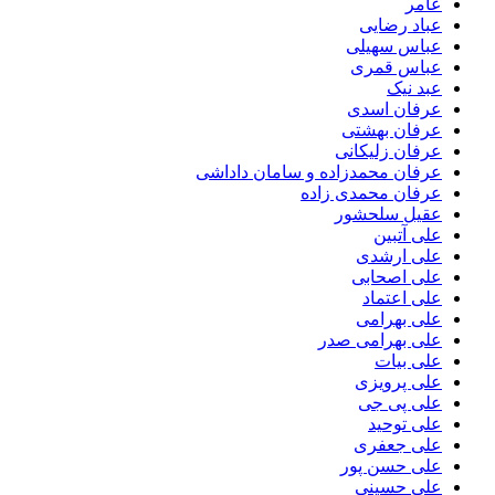
عامر
عباد رضایی
عباس سهیلی
عباس قمری
عبد نیک
عرفان اسدی
عرفان بهشتی
عرفان زلیکانی
عرفان محمدزاده و سامان داداشی
عرفان محمدی زاده
عقیل سلحشور
علی آتبین
علی ارشدی
علی اصحابی
علی اعتماد
علی بهرامی
علی بهرامی صدر
علی بیات
علی پرویزی
علی پی جی
علی توحید
علی جعفری
علی حسن پور
علی حسینی