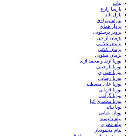
بیات
پارسا زارع
پازل باند
پدرام بهزادی
پرواز همای
پرویز پرستویی
پژمان آر جی
پژمان غلامی
پژمان کلانی
پژمان مینویی
پوریا آژند و محمد آژند
پوریا بارجینی
پوریا حیدری
پوریا رضایی
پوریا علی مصطفی
پوریا قربانی
پوریا گرامی
پوریا محمدی کیا
پویا بیاتی
پویان جناتی
پیام دلپسند
پیام فخری
پیام محمودیان
پیمان اشرفی و مهرداد قیمنی