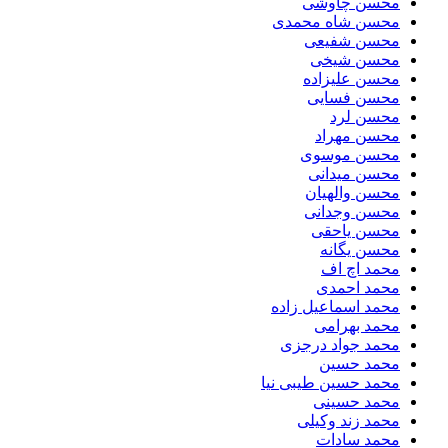
محسن چاوشی
محسن شاه محمدی
محسن شفیعی
محسن شیخی
محسن علیزاده
محسن فسایی
محسن لرد
محسن مهراد
محسن موسوی
محسن میدانی
محسن والهیان
محسن وجدانی
محسن یاحقی
محسن یگانه
محمد اچ اف
محمد احمدی
محمد اسماعیل زاده
محمد بهرامی
محمد جواد درجزی
محمد حسین
محمد حسین طیبی نیا
محمد حسینی
محمد زند وکیلی
محمد سادات