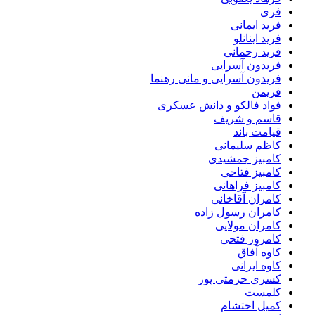
فری
فرید ایمانی
فرید اینانلو
فرید رحمانی
فریدون آسرایی
فریدون آسرایی و مانی رهنما
فریمن
فواد فالکو و دانش عسکری
قاسم و شریف
قیامت باند
کاظم سلیمانی
کامبیز جمشیدی
کامبیز فتاحی
کامبیز فراهانی
کامران آقاخانی
کامران رسول زاده
کامران مولایی
کامروز فتحی
کاوه آفاق
کاوه ایرانی
کسری حرمتی پور
کلمست
کمیل احتشام