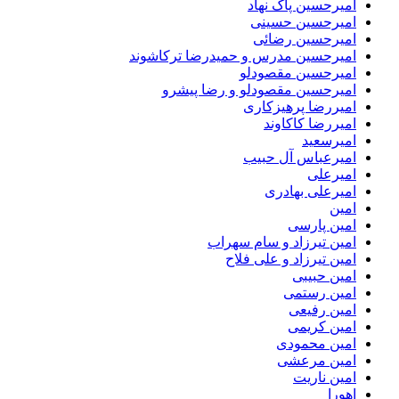
امیرحسین پاک نهاد
امیرحسین حسینی
امیرحسین رضائی
امیرحسین مدرس و حمیدرضا ترکاشوند
امیرحسین مقصودلو
امیرحسین مقصودلو و رضا پیشرو
امیررضا پرهیزکاری
امیررضا کاکاوند
امیرسعید
امیرعباس آل حبیب
امیرعلی
امیرعلی بهادری
امین
امین پارسی
امین تیرزاد و سام سهراب
امین تیرزاد و علی فلاح
امین حبیبی
امین رستمی
امین رفیعی
امین کریمی
امین محمودی
امین مرعشی
امین ناریت
اهورا