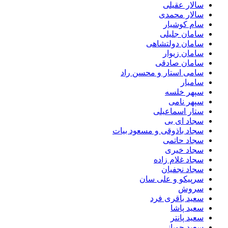
سالار عقیلی
سالار محمدی
سام کوشیار
سامان جلیلی
سامان دولتشاهی
سامان زیوار
سامان صادقی
سامی استار و محسن راد
سامیار
سپهر خلسه
سپهر نامی
ستار اسماعیلی
سجاد ای بی
سجاد باذوقی و مسعود بیات
سجاد حاتمی
سجاد خیری
سجاد غلام زاده
سجاد نجفیان
سرپیکو و علی سان
سروش
سعید باقری فرد
سعید پاشا
سعید پانتر
سعید چوپانی