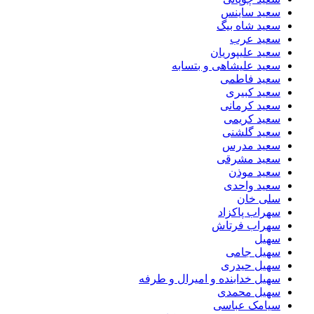
سعید ساینس
سعید شاه بیگ
سعید عرب
سعید علیپوریان
سعید علیشاهی و بتسابه
سعید فاطمی
سعید کبیری
سعید کرمانی
سعید کریمی
سعید گلشنی
سعید مدرس
سعید مشرقی
سعید موذن
سعید واحدی
سلی خان
سهراب پاکزاد
سهراب فرتاش
سهیل
سهیل جامی
سهیل حیدری
سهیل خدابنده و امیرال و طرفه
سهیل محمدی
سیامک عباسی