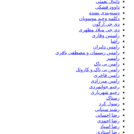
دانیال نعمتی
داوود فشکی
دسته‌بندی نشده
دکلمه وحید موسویان
دی جی آرگون
دی جی میلاد مظهری
راستین وقاری
راشا
رامتین دلیران
رامتین ریسمان و مصطفی باقری
رامسز
رامین بی باک
رامین بی باک و کاروئل
رامین فاخری
رامین میرزادی
رحیم جوانمردی
رحیم شهریاری
رستاک
رسول کرد
رشید سینایی
رضا احسانی
رضا احمدی
رضا اسپاد
رضا استادی