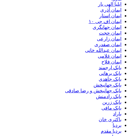
ایلیا الهی یار
ایمان آذری
ایمان استار
ایمان اف جی ۱۰
ایمان جهانگری
ایمان حجت
ایمان زارعی
ایمان صفدری
ایمان عبدالله خانی
ایمان غلامی
ایمان فلاح
بابک ارجمند
بابک برهانی
بابک جاهدی
بابک جهانبخش
بابک جهانبخش و رضا صادقی
بابک رادمنش
بابک زرین
بابک مافی
باراد
باکتری خان
بردیا
بردیا مقدم