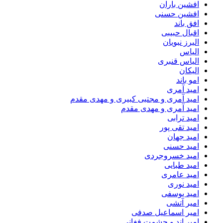
افشین باران
افشین حسنی
افق باند
اقبال حبیبی
البرز نبویان
الیاس
الیاس قنبرى
الیکان
امو باند
امید آمری
امید آمری و مجتبی کبیری و مهدى مقدم
امید آمری و مهدی مقدم
امید ترابی
امید تقی پور
امید جهان
امید حسنی
امید خسروجردی
امید طبایی
امید عامری
امید نوری
امید یوسفی
امیر آتشی
امیر اسماعیل صدفی
امیر اند و حشمت فغانی