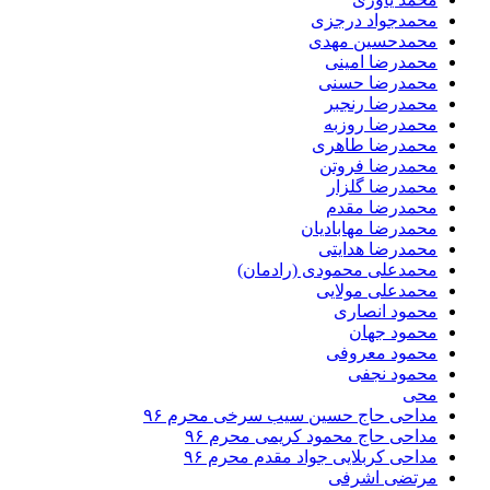
محمدجواد درجزی
محمدحسین مهدی
محمدرضا امینی
محمدرضا حسنی
محمدرضا رنجبر
محمدرضا روزبه
محمدرضا طاهری
محمدرضا فروتن
محمدرضا گلزار
محمدرضا مقدم
محمدرضا مهابادیان
محمدرضا هدایتی
محمدعلی محمودی (رادمان)
محمدعلی مولایی
محمود انصاری
محمود جهان
محمود معروفی
محمود نجفی
محی
مداحی حاج حسین سیب سرخی محرم ۹۶
مداحی حاج محمود کریمی محرم ۹۶
مداحی کربلایی جواد مقدم محرم ۹۶
مرتضی اشرفی