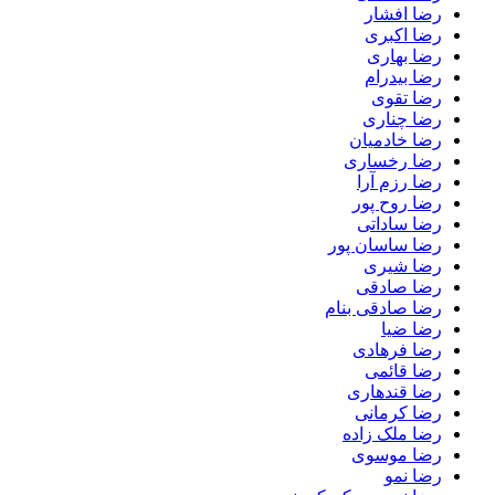
رضا افشار
رضا اکبری
رضا بهاری
رضا بیدرام
رضا تقوی
رضا چناری
رضا خادمیان
رضا رخساری
رضا رزم آرا
رضا روح پور
رضا ساداتی
رضا ساسان پور
رضا شیری
رضا صادقی
رضا صادقی بنام
رضا ضیا
رضا فرهادی
رضا قائمی
رضا قندهاری
رضا کرمانی
رضا ملک زاده
رضا موسوی
رضا نمو