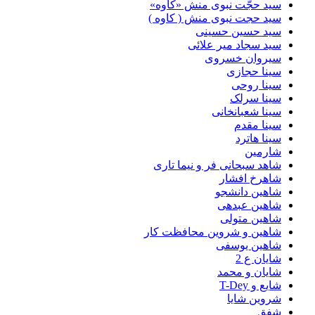
سید حجّت نبوی منش «کاوه»
سید حجت نبوی منش ( کاوه )
سید حسین حسینى
سید سجاد میر علائی
سیروان خسروی
سینا حجازی
سینا روحی
سینا سرلک
سینا شعبانخانی
سینا مقدم
سینا هاترد
شارمین
شاهد سبحانی فر و نیما تاری
شاهرخ افشار
شاهین دانشجو
شاهین عبدهی
شاهین متولی
شاهین و شروین محافظت کار
شاهین یوسفی
شایان ع 2
شایان و محمد
شایع و T-Dey
شروین شایا
شفق