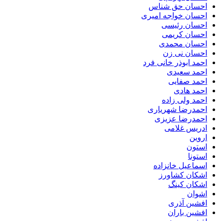
احسان حق شناس
احسان خواجه امیری
احسان رئیسی
احسان کریمی
احسان محمدی
احسان نی زن
احمد ابوذر خانی فرد
احمد سعیدی
احمد صفایی
احمد هادی
احمد ولی زاده
احمدرضا شهریاری
احمدرضا عزیزی
ادریس غلامی
اروین
استون
استونا
اسماعیل خانزاده
اشکان کشاورز
اشکان کینگ
اشوان
افشین آذری
افشین باران