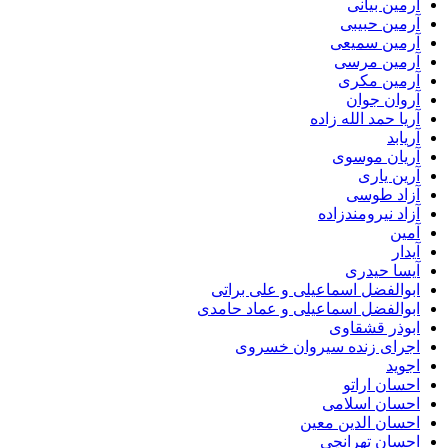
آرمین بیانی
آرمین حبیبی
آرمین سمیعی
آرمین مرسی
آرمین مکری
آروان جوان
آریا حمد الله زاده
آریابد
آریان موسوی
آرین یاری
آزاد طوسی
آزاد نیرومندزاده
آمین
آیدار
آیسا حیدری
ابوالفضل اسماعیلی و علی براتی
ابوالفضل اسماعیلی و عماد حامدی
ابوذر قشقاوی
اجرای زنده سیروان خسروی
اجوید
احسان اراتو
احسان اسلامی
احسان الدین معین
احسان تهرانچی