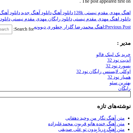
The post appeared first on .
اهنگ مهدی مقدم نیستی 128k
دانلود آهنگ
دانلود آهنگ جدید
دانلود آهن
دانلود اهنگ مهدی مقدم نیستی
دانلود رایگان مهدی مقدم نیستی
دانلو
Previous Post:
اهنگ محمدرضا گلزار چطوری دیوونه
Search for:
مدیر :
خرید بک لینک فالو
آپدیت نود 32
پسورد نود 32
اوکلی لایسنس رایگان نود 32
همیار نود 32
بهترین سئو
رایگان
نوشته‌های تازه
متن آهنگ نگار من وحید دهقانی
متن آهنگ خنده هاتو قربون محمدعلیزاده
متن آهنگ دریا بدون تو علی صدیقی