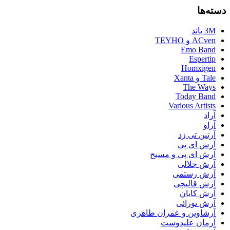
دسته‌ها
3M باند
ACven و TEYHO
Emo Band
Espertip
Homxigen
Tale و Xanta
The Ways
Today Band
Various Artists
آراد
آراو
آرتین تی زد
آرش ای پی
آرش ای پی و مسیح
آرش جلالی
آرش رستمی
آرش قالیچی
آرش کایان
آرش نورائی
آرشاوین و عمران طاهری
آرمان علیدوست