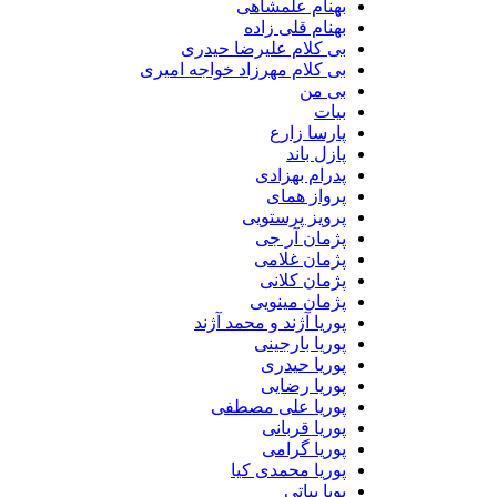
بهنام علمشاهی
بهنام قلی زاده
بی کلام علیرضا حیدری
بی کلام مهرزاد خواجه امیری
بی من
بیات
پارسا زارع
پازل باند
پدرام بهزادی
پرواز همای
پرویز پرستویی
پژمان آر جی
پژمان غلامی
پژمان کلانی
پژمان مینویی
پوریا آژند و محمد آژند
پوریا بارجینی
پوریا حیدری
پوریا رضایی
پوریا علی مصطفی
پوریا قربانی
پوریا گرامی
پوریا محمدی کیا
پویا بیاتی