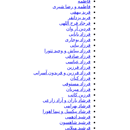
فاطمه
فاطمه و رضا شیری
فربد بیهقی
فربد یزدانفر
فرجاد فرج اللهی
فردین آر وان
فرزاد بابایی
فرزاد بوجاری
فرزاد بیانی
فرزاد بیباش و وحید تتورا
فرزاد صادقی
فرزاد عباسی
فرزاد فرزین
فرزاد فرزین و فریدون آسرایی
فرزاد کیان
فرزاد مستوفی
فرزاد میریان
فرزین کاتب
فرشاد باران و آراد زارعی
فرشاد بهرامی
فرشاد پیکسل و نیما اهورا
فرشید ادهمی
فرشید شاهسون
فرشید میلانی