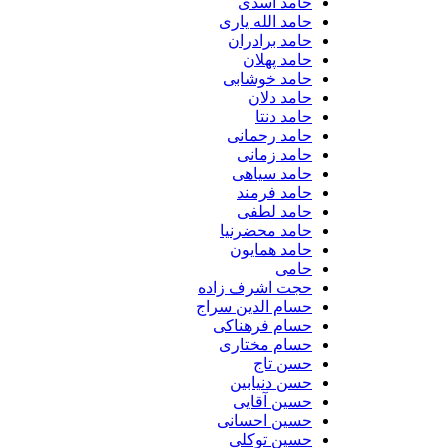
حامد اسدی
حامد الله یاری
حامد برادران
حامد پهلان
حامد خوشابی
حامد دلان
حامد دنتا
حامد رحمانی
حامد زمانی
حامد سیاهی
حامد فرمند
حامد لطفی
حامد محضرنیا
حامد همایون
حامی
حجت اشرف زاده
حسام الدین سراج
حسام فرهناکی
حسام مختاری
حسن تاج
حسن دنیابین
حسین آقایی
حسین احسانی
حسین توکلی