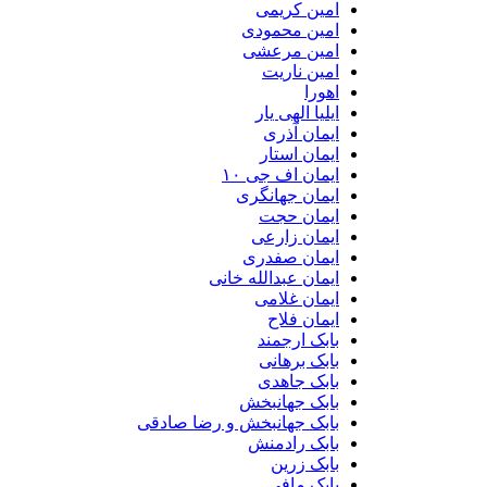
امین کریمی
امین محمودی
امین مرعشی
امین ناریت
اهورا
ایلیا الهی یار
ایمان آذری
ایمان استار
ایمان اف جی ۱۰
ایمان جهانگری
ایمان حجت
ایمان زارعی
ایمان صفدری
ایمان عبدالله خانی
ایمان غلامی
ایمان فلاح
بابک ارجمند
بابک برهانی
بابک جاهدی
بابک جهانبخش
بابک جهانبخش و رضا صادقی
بابک رادمنش
بابک زرین
بابک مافی