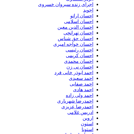
اجرای زنده سیروان خسروی
اجوید
احسان اراتو
احسان اسلامی
احسان الدین معین
احسان تهرانچی
احسان حق شناس
احسان خواجه امیری
احسان رئیسی
احسان کریمی
احسان محمدی
احسان نی زن
احمد ابوذر خانی فرد
احمد سعیدی
احمد صفایی
احمد هادی
احمد ولی زاده
احمدرضا شهریاری
احمدرضا عزیزی
ادریس غلامی
اروین
استون
استونا