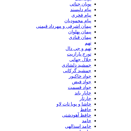
پویان جناتی
پیام دلپسند
پیام فخری
پیام محمودیان
پیمان اشرفی و مهرداد قیمنی
پیمان پهلوان
پیمان قنادی
تهم
تهم و جی دال
تورج پارازیت
جلال جهانی
جمشید دلشادی
جمشید گرکانی
جواد خاکپور
جواد فیض
جواد قسمت
چاپار باند
چارتار
حاشا و پویا تات لاو
حافظ
حافظ آهودشتی
حامد
حامد اسدالهی