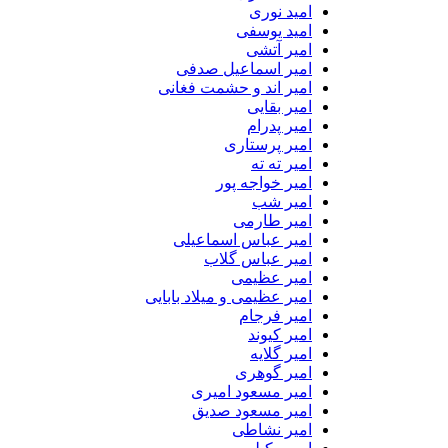
امید نوری
امید یوسفی
امیر آتشی
امیر اسماعیل صدفی
امیر اند و حشمت فغانی
امیر بقایی
امیر پدرام
امیر پرستاری
امیر ته ته
امیر خواجه پور
امیر شب
امیر طارمی
امیر عباس اسماعیلی
امیر عباس گلاب
امیر عظیمی
امیر عظیمی و میلاد بابایی
امیر فرجام
امیر کیوند
امیر گلایه
امیر گوهری
امیر مسعود امیری
امیر مسعود صدیق
امیر نشاطی