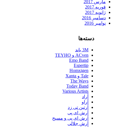
مارس 2017
فوریه 2017
ژانویه 2017
دسامبر 2016
نوامبر 2016
دسته‌ها
3M باند
ACven و TEYHO
Emo Band
Espertip
Homxigen
Tale و Xanta
The Ways
Today Band
Various Artists
آراد
آراو
آرتین تی زد
آرش ای پی
آرش ای پی و مسیح
آرش جلالی