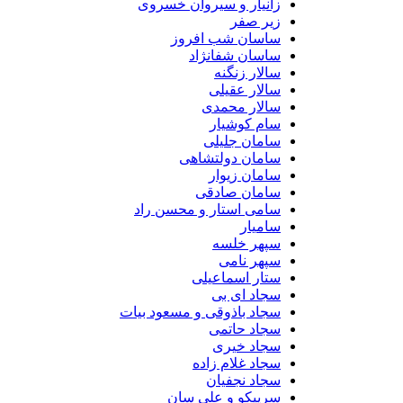
زانیار و سیروان خسروی
زیر صفر
ساسان شب افروز
ساسان شفانژاد
سالار زنگنه
سالار عقیلی
سالار محمدی
سام کوشیار
سامان جلیلی
سامان دولتشاهی
سامان زیوار
سامان صادقی
سامی استار و محسن راد
سامیار
سپهر خلسه
سپهر نامی
ستار اسماعیلی
سجاد ای بی
سجاد باذوقی و مسعود بیات
سجاد حاتمی
سجاد خیری
سجاد غلام زاده
سجاد نجفیان
سرپیکو و علی سان