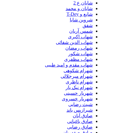
شایان ع 2
شایان و محمد
شایع و T-Dey
شروین شایا
شفق
شمس آریان
شهاب اکبری
شهاب الدین شفائی
شهاب رمضان
شهاب شکور
شهاب مظفری
شهاب مقدم و امید طیبی
شهرام شکوهی
شهرام میرجلالی
شهرام ناظری
شهرام نیک یار
شهریار حسینی
شهریار خسروی
شیث رضایی
شیرازیس باند
صادق آبان
صادق باغبانی
صادق رضایی
صادق صفدریان