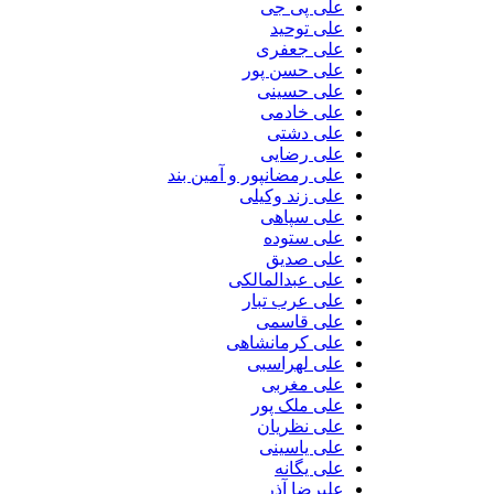
علی پی جی
علی توحید
علی جعفری
علی حسن پور
علی حسینی
علی خادمی
علی دشتی
علی رضایی
علی رمضانپور و آمین بند
علی زند وکیلی
علی سپاهی
علی ستوده
علی صدیق
علی عبدالمالکی
علی عرب تبار
علی قاسمی
علی کرمانشاهی
علی لهراسبی
علی مغربی
علی ملک پور
علی نظریان
علی یاسینی
علی یگانه
علیرضا آذر