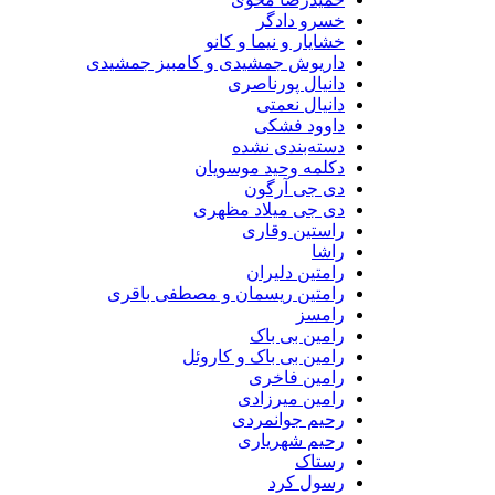
خسرو دادگر
خشایار و نیما و کانو
داریوش جمشیدی و کامبیز جمشیدی
دانیال پورناصری
دانیال نعمتی
داوود فشکی
دسته‌بندی نشده
دکلمه وحید موسویان
دی جی آرگون
دی جی میلاد مظهری
راستین وقاری
راشا
رامتین دلیران
رامتین ریسمان و مصطفی باقری
رامسز
رامین بی باک
رامین بی باک و کاروئل
رامین فاخری
رامین میرزادی
رحیم جوانمردی
رحیم شهریاری
رستاک
رسول کرد