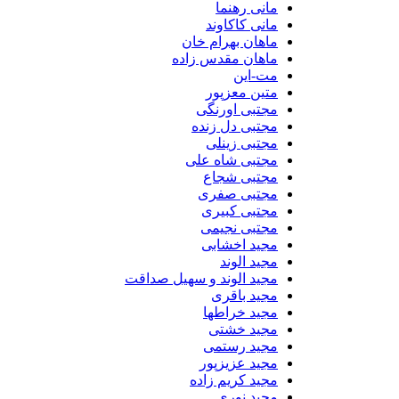
مانی رهنما
مانی کاکاوند
ماهان بهرام خان
ماهان مقدس زاده
مت-این
متین معزپور
مجتبی اورنگی
مجتبی دل زنده
مجتبی زینلی
مجتبی شاه علی
مجتبی شجاع
مجتبی صفری
مجتبی کبیری
مجتبی نجیمی
مجید اخشابی
مجید الوند‎
مجید الوند و سهیل صداقت
مجید باقری
مجید خراطها
مجید خشتی
مجید رستمی
مجید عزیزپور
مجید کریم زاده
مجید نوری