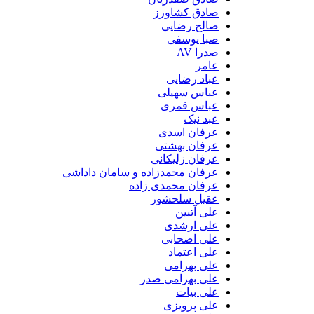
صادق کشاورز
صالح رضایی
صبا یوسفی
صدرا AV
عامر
عباد رضایی
عباس سهیلی
عباس قمری
عبد نیک
عرفان اسدی
عرفان بهشتی
عرفان زلیکانی
عرفان محمدزاده و سامان داداشی
عرفان محمدی زاده
عقیل سلحشور
علی آتبین
علی ارشدی
علی اصحابی
علی اعتماد
علی بهرامی
علی بهرامی صدر
علی بیات
علی پرویزی