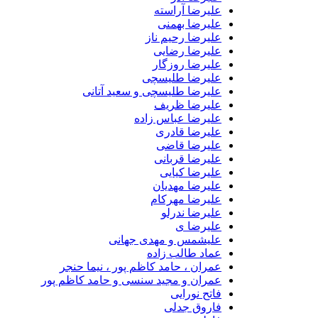
علیرضا آراسته
علیرضا بهمنی
علیرضا رحیم ناز
علیرضا رضایی
علیرضا روزگار
علیرضا طلیسچی
علیرضا طلیسچی و سعید آتانی
علیرضا ظریف
علیرضا عباس زاده
علیرضا قادری
علیرضا قاضی
علیرضا قربانی
علیرضا کیایی
علیرضا مهدیان
علیرضا مهرکام
علیرضا ندرلو
علیرضا ی
علیشمس و مهدی جهانی
عماد طالب زاده
عمران ، حامد کاظم پور ، نیما حنجر
عمران و مجید سنسی و حامد کاظم پور
فاتح نورایی
فاروق جدلی