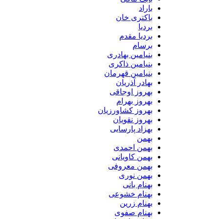
باراد
باکتری خان
بردیا
بردیا مقدم
برسام
بنیامین بهادری
بنیامین ذاکری
بنیامین قهرمان
بهادر آذریان
بهروز اوجاقی
بهروز بهرام
بهروز کشاورزیان
بهروز نقویان
بهزاد پارسایی
بهمن
بهمن احمدی
بهمن کاویانی
بهمن معروفی
بهمن نوری
بهنام بانی
بهنام خشوعی
بهنام زرین
بهنام صفوی