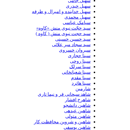
سهیل جامی
سهیل حیدری
سهیل خدابنده و امیرال و طرفه
سهیل محمدی
سیامک عباسی
سید حجّت نبوی منش «کاوه»
سید حجت نبوی منش ( کاوه )
سید حسین حسینى
سید سجاد میر علائی
سیروان خسروی
سینا حجازی
سینا روحی
سینا سرلک
سینا شعبانخانی
سینا مقدم
سینا هاترد
شارمین
شاهد سبحانی فر و نیما تاری
شاهرخ افشار
شاهین دانشجو
شاهین عبدهی
شاهین متولی
شاهین و شروین محافظت کار
شاهین یوسفی