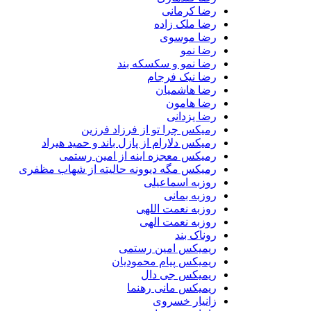
رضا کرمانی
رضا ملک زاده
رضا موسوی
رضا نمو
رضا نمو و سکسکه بند
رضا نیک فرجام
رضا هاشمیان
رضا هامون
رضا یزدانی
رمیکس چرا تو از فرزاد فرزین
رمیکس دلارام از پازل باند و حمید هیراد
رمیکس معجزه اینه از امین رستمی
رمیکس مگه دیوونه حالیته از شهاب مظفری
روزبه اسماعیلی
روزبه بمانی
روزبه نعمت اللهی
روزبه نعمت الهی
روناک بند
ریمیکس امین رستمی
ریمیکس پیام محمودیان
ریمیکس جی دال
ریمیکس مانی رهنما
زانیار خسروی