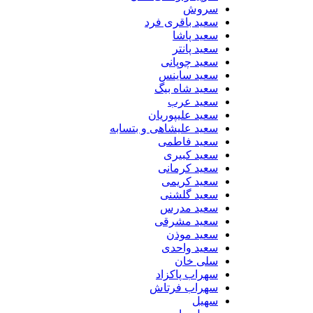
سروش
سعید باقری فرد
سعید پاشا
سعید پانتر
سعید چوپانی
سعید ساینس
سعید شاه بیگ
سعید عرب
سعید علیپوریان
سعید علیشاهی و بتسابه
سعید فاطمی
سعید کبیری
سعید کرمانی
سعید کریمی
سعید گلشنی
سعید مدرس
سعید مشرقی
سعید موذن
سعید واحدی
سلی خان
سهراب پاکزاد
سهراب فرتاش
سهیل