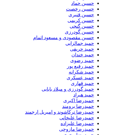
حسین حماد
حسین رخصت
حسین قنبری
حسین کریمی
حسین گنجی
حسین گودرزی
حسین مقصودی و مسعود اتمام
حمید جمالزایی
حمید حریفی
حمید خندان
حمید رضوی
حمید رفیع پور
حمید شکرانه
حمید عسکری
حمید قهاری
حمید گودرزی و میلاد بابایی
حمید هیراد
حمیدرضا اکبری
حمیدرضا برومند
حمیدرضا ترکاشوند و امیریل ارجمند
حمیدرضا علیخانی
حمیدرضا علیزاده
حمیدرضا مازوچی
حمیدرضا محوی