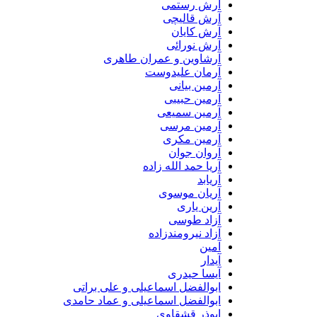
آرش رستمی
آرش قالیچی
آرش کایان
آرش نورائی
آرشاوین و عمران طاهری
آرمان علیدوست
آرمین بیانی
آرمین حبیبی
آرمین سمیعی
آرمین مرسی
آرمین مکری
آروان جوان
آریا حمد الله زاده
آریابد
آریان موسوی
آرین یاری
آزاد طوسی
آزاد نیرومندزاده
آمین
آیدار
آیسا حیدری
ابوالفضل اسماعیلی و علی براتی
ابوالفضل اسماعیلی و عماد حامدی
ابوذر قشقاوی