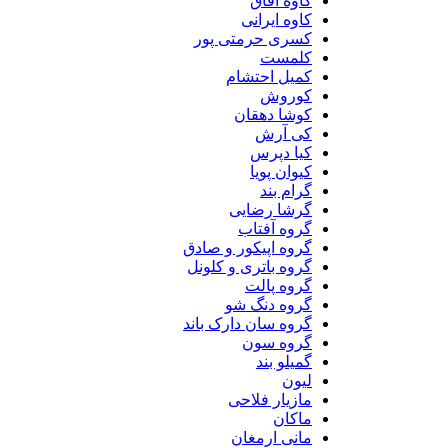
کاوه آفاق
کاوه ایرانی
کسری حرمتی پور
کلمست
کمیل احتشام
کوروش
کوشا دهقان
کی آرش
کیا دپرس
کیوان پویا
گرام بند
گرشا رضایی
گروه آفتاب
گروه اپیکور و صادق
گروه باتری و کلونل
گروه پالت
گروه دنگ شو
گروه سان دارک باند
گروه سون
گمیلو بند
لیون
مازیار فلاحی
ماکان
مانی ارمغان