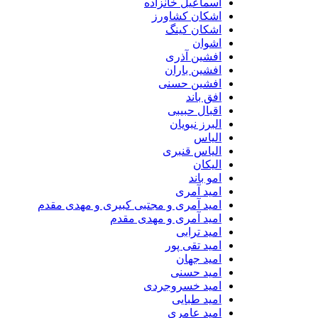
اسماعیل خانزاده
اشکان کشاورز
اشکان کینگ
اشوان
افشین آذری
افشین باران
افشین حسنی
افق باند
اقبال حبیبی
البرز نبویان
الیاس
الیاس قنبرى
الیکان
امو باند
امید آمری
امید آمری و مجتبی کبیری و مهدى مقدم
امید آمری و مهدی مقدم
امید ترابی
امید تقی پور
امید جهان
امید حسنی
امید خسروجردی
امید طبایی
امید عامری