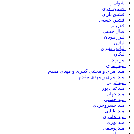
اشوان
افشین آذری
افشین باران
افشین حسنی
افق باند
اقبال حبیبی
البرز نبویان
الیاس
الیاس قنبرى
الیکان
امو باند
امید آمری
امید آمری و مجتبی کبیری و مهدى مقدم
امید آمری و مهدی مقدم
امید ترابی
امید تقی پور
امید جهان
امید حسنی
امید خسروجردی
امید طبایی
امید عامری
امید نوری
امید یوسفی
امیر آتشی