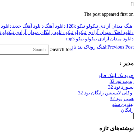
[]
The post appeared first on .
اهنگ میدان آزادی تیکولو تیکو 128k
دانلود آهنگ
دانلود آهنگ جدید
دانلود
دانلود اهنگ میدان آزادی تیکولو تیکو
دانلود رایگان میدان آزادی تیکولو ت
دانلود میدان آزادی تیکولو تیکو mp3
Previous Post:
اهنگ روناک بند نازِ
Search for:
مدیر :
خرید بک لینک فالو
آپدیت نود 32
پسورد نود 32
اوکلی لایسنس رایگان نود 32
همیار نود 32
بهترین سئو
رایگان
نوشته‌های تازه