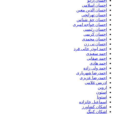
احسان اراتو
احسان اسلامی
احسان الدین معین
احسان تهرانچی
احسان حق شناس
احسان خواجه امیری
احسان رئیسی
احسان کریمی
احسان محمدی
احسان نی زن
احمد ابوذر خانی فرد
احمد سعیدی
احمد صفایی
احمد هادی
احمد ولی زاده
احمدرضا شهریاری
احمدرضا عزیزی
ادریس غلامی
اروین
استون
استونا
اسماعیل خانزاده
اشکان کشاورز
اشکان کینگ