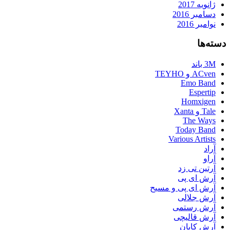
ژانویه 2017
دسامبر 2016
نوامبر 2016
دسته‌ها
3M باند
ACven و TEYHO
Emo Band
Espertip
Homxigen
Tale و Xanta
The Ways
Today Band
Various Artists
آراد
آراو
آرتین تی زد
آرش ای پی
آرش ای پی و مسیح
آرش جلالی
آرش رستمی
آرش قالیچی
آرش کایان