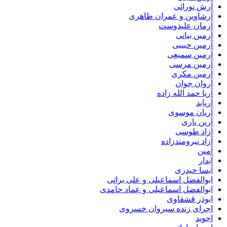
آرش نورائی
آرشاوین و عمران طاهری
آرمان علیدوست
آرمین بیانی
آرمین حبیبی
آرمین سمیعی
آرمین مرسی
آرمین مکری
آروان جوان
آریا حمد الله زاده
آریابد
آریان موسوی
آرین یاری
آزاد طوسی
آزاد نیرومندزاده
آمین
آیدار
آیسا حیدری
ابوالفضل اسماعیلی و علی براتی
ابوالفضل اسماعیلی و عماد حامدی
ابوذر قشقاوی
اجرای زنده سیروان خسروی
اجوید