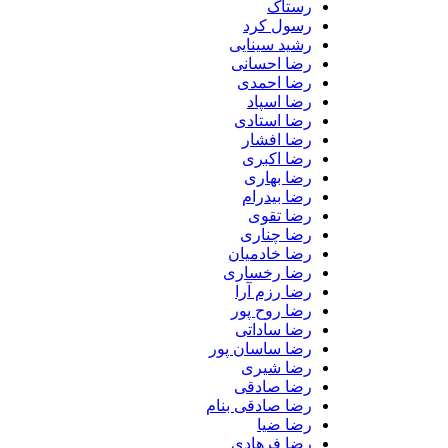
رستاک
رسول کرد
رشید سینایی
رضا احسانی
رضا احمدی
رضا اسپاد
رضا استادی
رضا افشار
رضا اکبری
رضا بهاری
رضا بیدرام
رضا تقوی
رضا چناری
رضا خادمیان
رضا رخساری
رضا رزم آرا
رضا روح پور
رضا ساداتی
رضا ساسان پور
رضا شیری
رضا صادقی
رضا صادقی بنام
رضا ضیا
رضا فرهادی