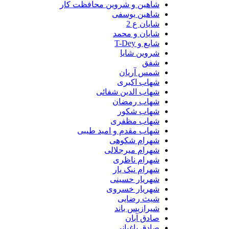
شاهین و شروین محافظت کار
شاهین یوسفی
شایان ع 2
شایان و محمد
شایع و T-Dey
شروین شایا
شفق
شمس آریان
شهاب اکبری
شهاب الدین شفائی
شهاب رمضان
شهاب شکور
شهاب مظفری
شهاب مقدم و امید طیبی
شهرام شکوهی
شهرام میرجلالی
شهرام ناظری
شهرام نیک یار
شهریار حسینی
شهریار خسروی
شیث رضایی
شیرازیس باند
صادق آبان
صادق باغبانی