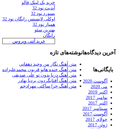
خرید بک لینک فالو
آپدیت نود 32
پسورد نود 32
اوکلی لایسنس رایگان نود 32
همیار نود 32
بهترین سئو
رایگان
خرید آنتی ویروس
رین دیدگاه‌ها
نوشته‌های تازه
متن آهنگ نگار من وحید دهقانی
ایگانی‌ها
متن آهنگ خنده هاتو قربون محمدعلیزاده
متن آهنگ دریا بدون تو علی صدیقی
متن آهنگ آفتابگردون بردیا بهادر
آگوست 2020
متن آهنگ چرا ساکتی مهرادجم
می 2020
اکتبر 2019
نوامبر 2017
اکتبر 2017
سپتامبر 2017
آگوست 2017
جولای 2017
ژوئن 2017