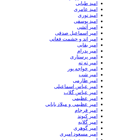
امید طبایی
امید عامری
امید نوری
امید یوسفی
امیر آتشی
امیر اسماعیل صدفی
امیر اند و حشمت فغانی
امیر بقایی
امیر پدرام
امیر پرستاری
امیر ته ته
امیر خواجه پور
امیر شب
امیر طارمی
امیر عباس اسماعیلی
امیر عباس گلاب
امیر عظیمی
امیر عظیمی و میلاد بابایی
امیر فرجام
امیر کیوند
امیر گلایه
امیر گوهری
امیر مسعود امیری
امیر مسعود صدیق