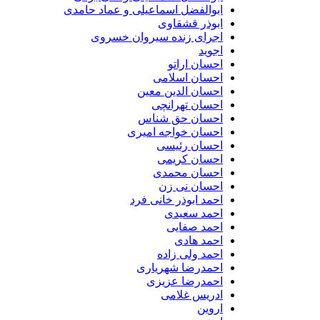
ابوالفضل اسماعیلی و عماد حامدی
ابوذر قشقاوی
اجرای زنده سیروان خسروی
اجوید
احسان اراتو
احسان اسلامی
احسان الدین معین
احسان تهرانچی
احسان حق شناس
احسان خواجه امیری
احسان رئیسی
احسان کریمی
احسان محمدی
احسان نی زن
احمد ابوذر خانی فرد
احمد سعیدی
احمد صفایی
احمد هادی
احمد ولی زاده
احمدرضا شهریاری
احمدرضا عزیزی
ادریس غلامی
اروین