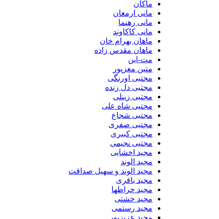
ماکان
مانی ارمغان
مانی رهنما
مانی کاکاوند
ماهان بهرام خان
ماهان مقدس زاده
مت-این
متین معزپور
مجتبی اورنگی
مجتبی دل زنده
مجتبی زینلی
مجتبی شاه علی
مجتبی شجاع
مجتبی صفری
مجتبی کبیری
مجتبی نجیمی
مجید اخشابی
مجید الوند‎
مجید الوند و سهیل صداقت
مجید باقری
مجید خراطها
مجید خشتی
مجید رستمی
مجید عزیزپور