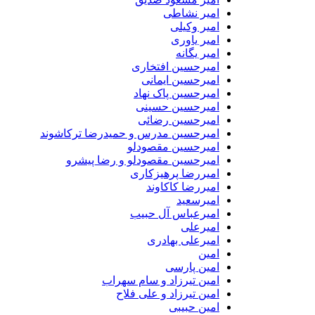
امیر نشاطی
امیر وکیلی
امیر یاوری
امیر یگانه
امیرحسین افتخاری
امیرحسین ایمانی
امیرحسین پاک نهاد
امیرحسین حسینی
امیرحسین رضائی
امیرحسین مدرس و حمیدرضا ترکاشوند
امیرحسین مقصودلو
امیرحسین مقصودلو و رضا پیشرو
امیررضا پرهیزکاری
امیررضا کاکاوند
امیرسعید
امیرعباس آل حبیب
امیرعلی
امیرعلی بهادری
امین
امین پارسی
امین تیرزاد و سام سهراب
امین تیرزاد و علی فلاح
امین حبیبی