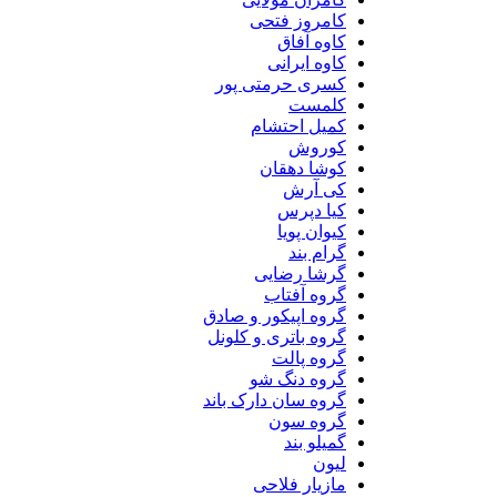
کامروز فتحی
کاوه آفاق
کاوه ایرانی
کسری حرمتی پور
کلمست
کمیل احتشام
کوروش
کوشا دهقان
کی آرش
کیا دپرس
کیوان پویا
گرام بند
گرشا رضایی
گروه آفتاب
گروه اپیکور و صادق
گروه باتری و کلونل
گروه پالت
گروه دنگ شو
گروه سان دارک باند
گروه سون
گمیلو بند
لیون
مازیار فلاحی