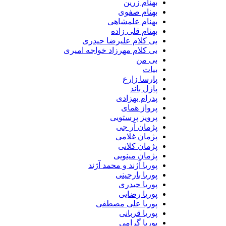
بهنام زرین
بهنام صفوی
بهنام علمشاهی
بهنام قلی زاده
بی کلام علیرضا حیدری
بی کلام مهرزاد خواجه امیری
بی من
بیات
پارسا زارع
پازل باند
پدرام بهزادی
پرواز همای
پرویز پرستویی
پژمان آر جی
پژمان غلامی
پژمان کلانی
پژمان مینویی
پوریا آژند و محمد آژند
پوریا بارجینی
پوریا حیدری
پوریا رضایی
پوریا علی مصطفی
پوریا قربانی
پوریا گرامی