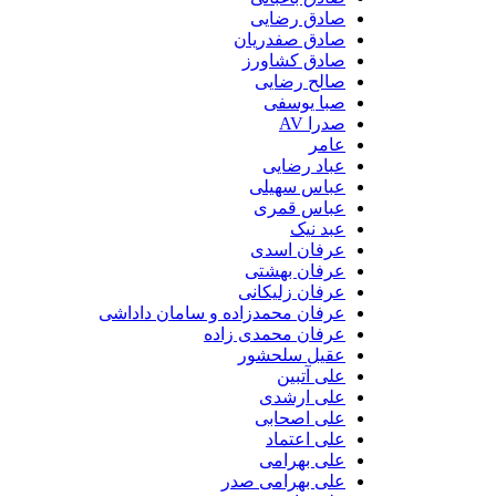
صادق رضایی
صادق صفدریان
صادق کشاورز
صالح رضایی
صبا یوسفی
صدرا AV
عامر
عباد رضایی
عباس سهیلی
عباس قمری
عبد نیک
عرفان اسدی
عرفان بهشتی
عرفان زلیکانی
عرفان محمدزاده و سامان داداشی
عرفان محمدی زاده
عقیل سلحشور
علی آتبین
علی ارشدی
علی اصحابی
علی اعتماد
علی بهرامی
علی بهرامی صدر