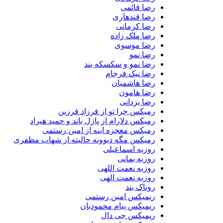
رضا قائمی
رضا قندهاری
رضا کرمانی
رضا ملک زاده
رضا موسوی
رضا نمو
رضا نمو و سکسکه بند
رضا نیک فرجام
رضا هاشمیان
رضا هامون
رضا یزدانی
رمیکس چرا تو از فرزاد فرزین
رمیکس دلارام از پازل باند و حمید هیراد
رمیکس معجزه اینه از امین رستمی
رمیکس مگه دیوونه حالیته از شهاب مظفری
روزبه اسماعیلی
روزبه بمانی
روزبه نعمت اللهی
روزبه نعمت الهی
روناک بند
ریمیکس امین رستمی
ریمیکس پیام محمودیان
ریمیکس جی دال