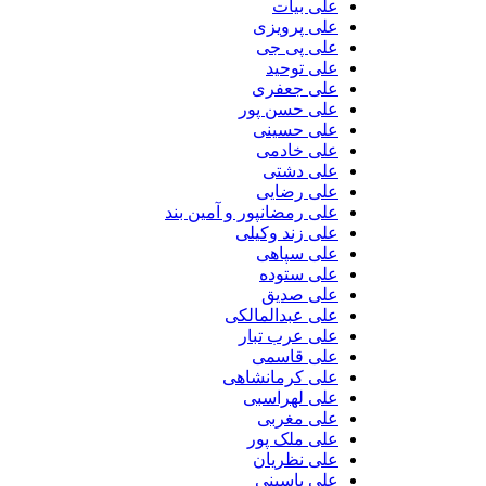
علی بیات
علی پرویزی
علی پی جی
علی توحید
علی جعفری
علی حسن پور
علی حسینی
علی خادمی
علی دشتی
علی رضایی
علی رمضانپور و آمین بند
علی زند وکیلی
علی سپاهی
علی ستوده
علی صدیق
علی عبدالمالکی
علی عرب تبار
علی قاسمی
علی کرمانشاهی
علی لهراسبی
علی مغربی
علی ملک پور
علی نظریان
علی یاسینی