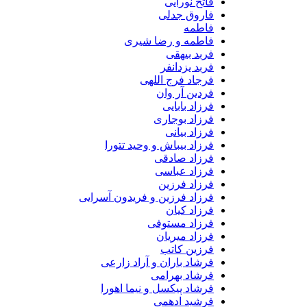
فاتح نورایی
فاروق جدلی
فاطمه
فاطمه و رضا شیری
فربد بیهقی
فربد یزدانفر
فرجاد فرج اللهی
فردین آر وان
فرزاد بابایی
فرزاد بوجاری
فرزاد بیانی
فرزاد بیباش و وحید تتورا
فرزاد صادقی
فرزاد عباسی
فرزاد فرزین
فرزاد فرزین و فریدون آسرایی
فرزاد کیان
فرزاد مستوفی
فرزاد میریان
فرزین کاتب
فرشاد باران و آراد زارعی
فرشاد بهرامی
فرشاد پیکسل و نیما اهورا
فرشید ادهمی