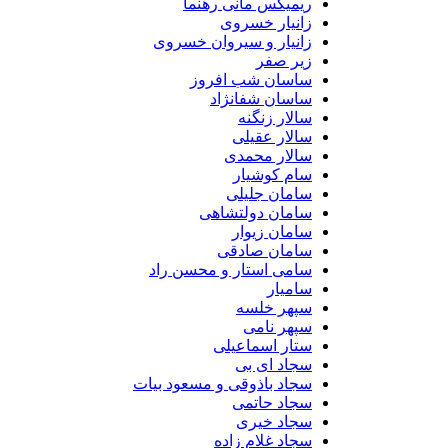
ریمیکس مانی رهنما
زانیار خسروی
زانیار و سیروان خسروی
زیر صفر
ساسان شب افروز
ساسان شفانژاد
سالار زنگنه
سالار عقیلی
سالار محمدی
سام کوشیار
سامان جلیلی
سامان دولتشاهی
سامان زیوار
سامان صادقی
سامی استار و محسن راد
سامیار
سپهر خلسه
سپهر نامی
ستار اسماعیلی
سجاد ای بی
سجاد باذوقی و مسعود بیات
سجاد حاتمی
سجاد خیری
سجاد غلام زاده