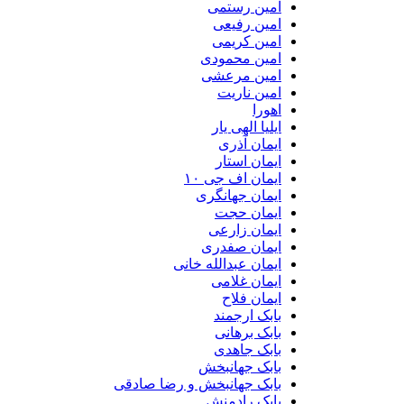
امین رستمی
امین رفیعی
امین کریمی
امین محمودی
امین مرعشی
امین ناریت
اهورا
ایلیا الهی یار
ایمان آذری
ایمان استار
ایمان اف جی ۱۰
ایمان جهانگری
ایمان حجت
ایمان زارعی
ایمان صفدری
ایمان عبدالله خانی
ایمان غلامی
ایمان فلاح
بابک ارجمند
بابک برهانی
بابک جاهدی
بابک جهانبخش
بابک جهانبخش و رضا صادقی
بابک رادمنش