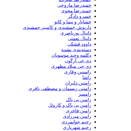
حمیدرضا مازوچی
حمیدرضا محوی
خسرو دادگر
خشایار و نیما و کانو
داریوش جمشیدی و کامبیز جمشیدی
دانیال پورناصری
دانیال نعمتی
داوود فشکی
دسته‌بندی نشده
دکلمه وحید موسویان
دی جی آرگون
دی جی میلاد مظهری
راستین وقاری
راشا
رامتین دلیران
رامتین ریسمان و مصطفی باقری
رامسز
رامین بی باک
رامین بی باک و کاروئل
رامین فاخری
رامین میرزادی
رحیم جوانمردی
رحیم شهریاری