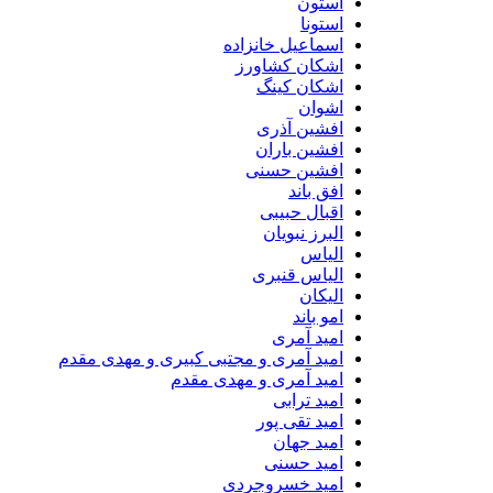
استون
استونا
اسماعیل خانزاده
اشکان کشاورز
اشکان کینگ
اشوان
افشین آذری
افشین باران
افشین حسنی
افق باند
اقبال حبیبی
البرز نبویان
الیاس
الیاس قنبرى
الیکان
امو باند
امید آمری
امید آمری و مجتبی کبیری و مهدى مقدم
امید آمری و مهدی مقدم
امید ترابی
امید تقی پور
امید جهان
امید حسنی
امید خسروجردی