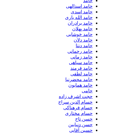
حامد
حامد اسدالهی
حامد اسدی
حامد الله یاری
حامد برادران
حامد پهلان
حامد خوشابی
حامد دلان
حامد دنتا
حامد رحمانی
حامد زمانی
حامد سیاهی
حامد فرمند
حامد لطفی
حامد محضرنیا
حامد همایون
حامی
حجت اشرف زاده
حسام الدین سراج
حسام فرهناکی
حسام مختاری
حسن تاج
حسن دنیابین
حسین آقایی