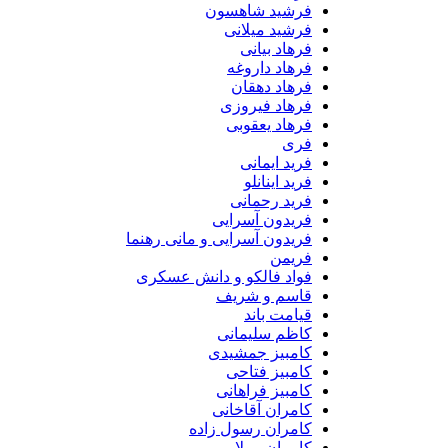
فرشید شاهسون
فرشید میلانی
فرهاد بیانی
فرهاد داروغه
فرهاد دهقان
فرهاد فیروزی
فرهاد یعقوبی
فری
فرید ایمانی
فرید اینانلو
فرید رحمانی
فریدون آسرایی
فریدون آسرایی و مانی رهنما
فریمن
فواد فالکو و دانش عسکری
قاسم و شریف
قیامت باند
کاظم سلیمانی
کامبیز جمشیدی
کامبیز فتاحی
کامبیز فراهانی
کامران آقاخانی
کامران رسول زاده
کامران مولایی