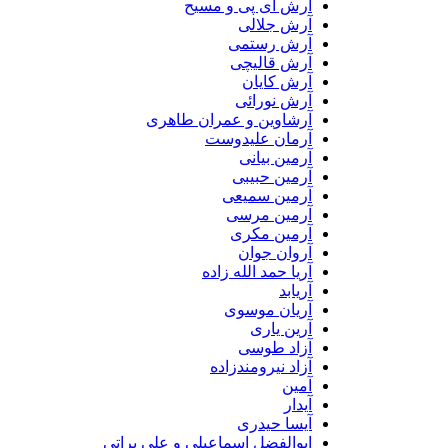
آرش ای پی و مسیح
آرش جلالی
آرش رستمی
آرش قالیچی
آرش کایان
آرش نورائی
آرشاوین و عمران طاهری
آرمان علیدوست
آرمین بیانی
آرمین حبیبی
آرمین سمیعی
آرمین مرسی
آرمین مکری
آروان جوان
آریا حمد الله زاده
آریابد
آریان موسوی
آرین یاری
آزاد طوسی
آزاد نیرومندزاده
آمین
آیدار
آیسا حیدری
ابوالفضل اسماعیلی و علی براتی