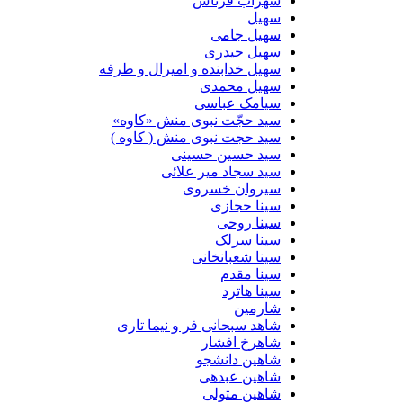
سهراب فرتاش
سهیل
سهیل جامی
سهیل حیدری
سهیل خدابنده و امیرال و طرفه
سهیل محمدی
سیامک عباسی
سید حجّت نبوی منش «کاوه»
سید حجت نبوی منش ( کاوه )
سید حسین حسینى
سید سجاد میر علائی
سیروان خسروی
سینا حجازی
سینا روحی
سینا سرلک
سینا شعبانخانی
سینا مقدم
سینا هاترد
شارمین
شاهد سبحانی فر و نیما تاری
شاهرخ افشار
شاهین دانشجو
شاهین عبدهی
شاهین متولی