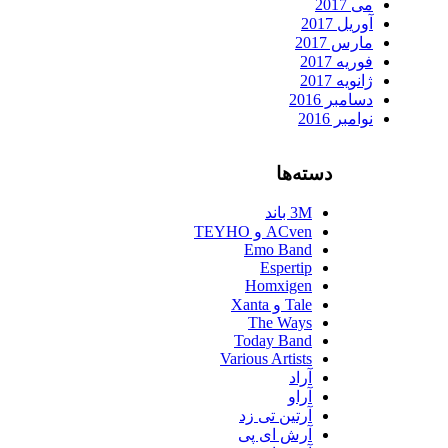
می 2017
آوریل 2017
مارس 2017
فوریه 2017
ژانویه 2017
دسامبر 2016
نوامبر 2016
دسته‌ها
3M باند
ACven و TEYHO
Emo Band
Espertip
Homxigen
Tale و Xanta
The Ways
Today Band
Various Artists
آراد
آراو
آرتین تی زد
آرش ای پی