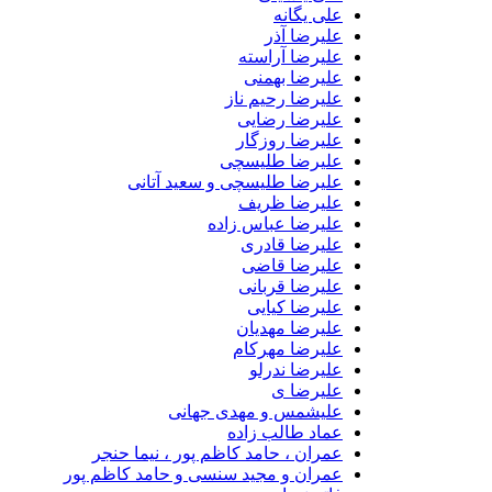
علی یگانه
علیرضا آذر
علیرضا آراسته
علیرضا بهمنی
علیرضا رحیم ناز
علیرضا رضایی
علیرضا روزگار
علیرضا طلیسچی
علیرضا طلیسچی و سعید آتانی
علیرضا ظریف
علیرضا عباس زاده
علیرضا قادری
علیرضا قاضی
علیرضا قربانی
علیرضا کیایی
علیرضا مهدیان
علیرضا مهرکام
علیرضا ندرلو
علیرضا ی
علیشمس و مهدی جهانی
عماد طالب زاده
عمران ، حامد کاظم پور ، نیما حنجر
عمران و مجید سنسی و حامد کاظم پور