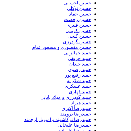
حسین احسانی
حسین توکلی
حسین حماد
حسین رخصت
حسین قنبری
حسین کریمی
حسین گنجی
حسین گودرزی
حسین مقصودی و مسعود اتمام
حمید جمالزایی
حمید حریفی
حمید خندان
حمید رضوی
حمید رفیع پور
حمید شکرانه
حمید عسکری
حمید قهاری
حمید گودرزی و میلاد بابایی
حمید هیراد
حمیدرضا اکبری
حمیدرضا برومند
حمیدرضا ترکاشوند و امیریل ارجمند
حمیدرضا علیخانی
حمیدرضا علیزاده