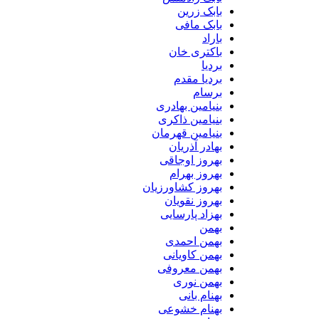
بابک زرین
بابک مافی
باراد
باکتری خان
بردیا
بردیا مقدم
برسام
بنیامین بهادری
بنیامین ذاکری
بنیامین قهرمان
بهادر آذریان
بهروز اوجاقی
بهروز بهرام
بهروز کشاورزیان
بهروز نقویان
بهزاد پارسایی
بهمن
بهمن احمدی
بهمن کاویانی
بهمن معروفی
بهمن نوری
بهنام بانی
بهنام خشوعی