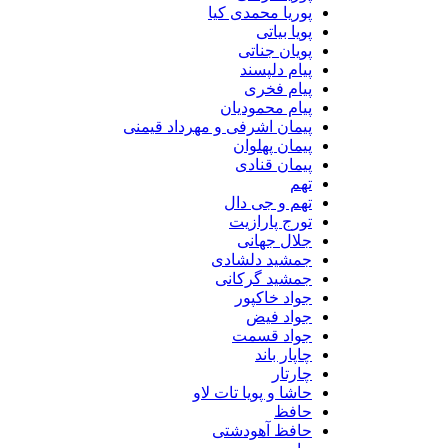
پوریا محمدی کیا
پویا بیاتی
پویان جناتی
پیام دلپسند
پیام فخری
پیام محمودیان
پیمان اشرفی و مهرداد قیمنی
پیمان پهلوان
پیمان قنادی
تهم
تهم و جی دال
تورج پارازیت
جلال جهانی
جمشید دلشادی
جمشید گرکانی
جواد خاکپور
جواد فیض
جواد قسمت
چاپار باند
چارتار
حاشا و پویا تات لاو
حافظ
حافظ آهودشتی