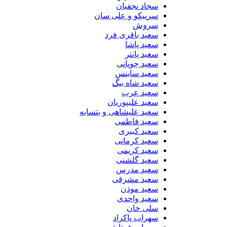
سجاد نجفیان
سرپیکو و علی سان
سروش
سعید باقری فرد
سعید پاشا
سعید پانتر
سعید چوپانی
سعید ساینس
سعید شاه بیگ
سعید عرب
سعید علیپوریان
سعید علیشاهی و بتسابه
سعید فاطمی
سعید کبیری
سعید کرمانی
سعید کریمی
سعید گلشنی
سعید مدرس
سعید مشرقی
سعید موذن
سعید واحدی
سلی خان
سهراب پاکزاد