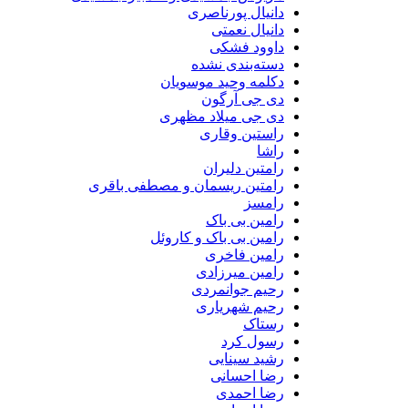
دانیال پورناصری
دانیال نعمتی
داوود فشکی
دسته‌بندی نشده
دکلمه وحید موسویان
دی جی آرگون
دی جی میلاد مظهری
راستین وقاری
راشا
رامتین دلیران
رامتین ریسمان و مصطفی باقری
رامسز
رامین بی باک
رامین بی باک و کاروئل
رامین فاخری
رامین میرزادی
رحیم جوانمردی
رحیم شهریاری
رستاک
رسول کرد
رشید سینایی
رضا احسانی
رضا احمدی