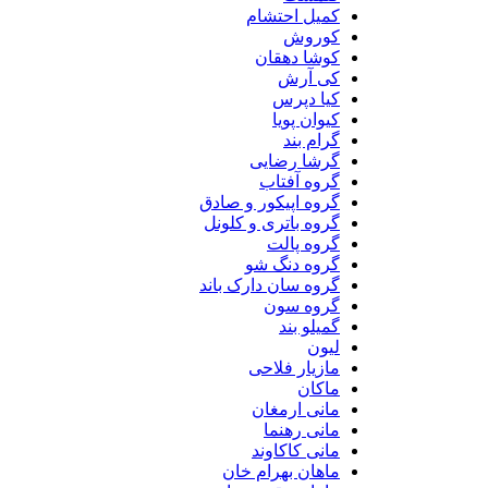
کمیل احتشام
کوروش
کوشا دهقان
کی آرش
کیا دپرس
کیوان پویا
گرام بند
گرشا رضایی
گروه آفتاب
گروه اپیکور و صادق
گروه باتری و کلونل
گروه پالت
گروه دنگ شو
گروه سان دارک باند
گروه سون
گمیلو بند
لیون
مازیار فلاحی
ماکان
مانی ارمغان
مانی رهنما
مانی کاکاوند
ماهان بهرام خان