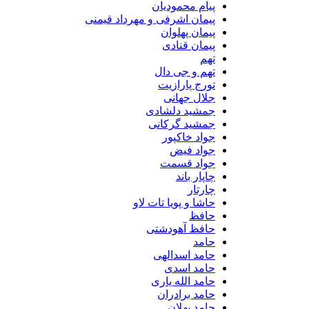
پیام محمودیان
پیمان اشرفی و مهرداد قیمنی
پیمان پهلوان
پیمان قنادی
تهم
تهم و جی دال
تورج پارازیت
جلال جهانی
جمشید دلشادی
جمشید گرکانی
جواد خاکپور
جواد فیض
جواد قسمت
چاپار باند
چارتار
حاشا و پویا تات لاو
حافظ
حافظ آهودشتی
حامد
حامد اسدالهی
حامد اسدی
حامد الله یاری
حامد برادران
حامد پهلان