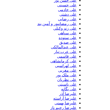
علی حسن پور
علی حسینی
علی خادمی
علی دشتی
علی رضایی
علی رمضانپور و آمین بند
علی زند وکیلی
علی سپاهی
علی ستوده
علی صدیق
علی عبدالمالکی
علی عرب تبار
علی قاسمی
علی کرمانشاهی
علی لهراسبی
علی مغربی
علی ملک پور
علی نظریان
علی یاسینی
علی یگانه
علیرضا آذر
علیرضا آراسته
علیرضا بهمنی
علیرضا رحیم ناز