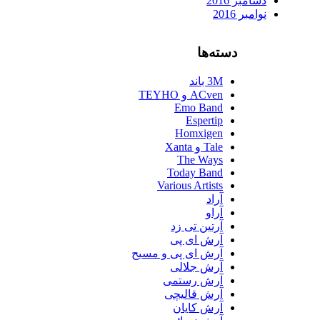
دسامبر 2016
نوامبر 2016
دسته‌ها
3M باند
ACven و TEYHO
Emo Band
Espertip
Homxigen
Tale و Xanta
The Ways
Today Band
Various Artists
آراد
آراو
آرتین تی زد
آرش ای پی
آرش ای پی و مسیح
آرش جلالی
آرش رستمی
آرش قالیچی
آرش کایان