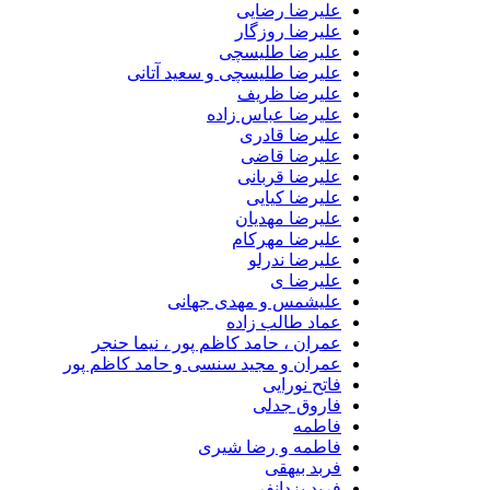
علیرضا رضایی
علیرضا روزگار
علیرضا طلیسچی
علیرضا طلیسچی و سعید آتانی
علیرضا ظریف
علیرضا عباس زاده
علیرضا قادری
علیرضا قاضی
علیرضا قربانی
علیرضا کیایی
علیرضا مهدیان
علیرضا مهرکام
علیرضا ندرلو
علیرضا ی
علیشمس و مهدی جهانی
عماد طالب زاده
عمران ، حامد کاظم پور ، نیما حنجر
عمران و مجید سنسی و حامد کاظم پور
فاتح نورایی
فاروق جدلی
فاطمه
فاطمه و رضا شیری
فربد بیهقی
فربد یزدانفر