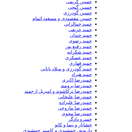
حسین کریمی
حسین گنجی
حسین گودرزی
حسین مقصودی و مسعود اتمام
حمید جمالزایی
حمید حریفی
حمید خندان
حمید رضوی
حمید رفیع پور
حمید شکرانه
حمید عسکری
حمید قهاری
حمید گودرزی و میلاد بابایی
حمید هیراد
حمیدرضا اکبری
حمیدرضا برومند
حمیدرضا ترکاشوند و امیریل ارجمند
حمیدرضا علیخانی
حمیدرضا علیزاده
حمیدرضا مازوچی
حمیدرضا محوی
خسرو دادگر
خشایار و نیما و کانو
داریوش جمشیدی و کامبیز جمشیدی