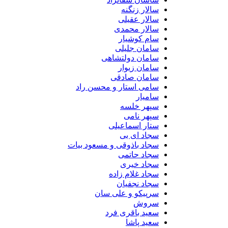
سالار زنگنه
سالار عقیلی
سالار محمدی
سام کوشیار
سامان جلیلی
سامان دولتشاهی
سامان زیوار
سامان صادقی
سامی استار و محسن راد
سامیار
سپهر خلسه
سپهر نامی
ستار اسماعیلی
سجاد ای بی
سجاد باذوقی و مسعود بیات
سجاد حاتمی
سجاد خیری
سجاد غلام زاده
سجاد نجفیان
سرپیکو و علی سان
سروش
سعید باقری فرد
سعید پاشا