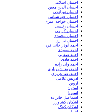
احسان اسلامی
احسان الدین معین
احسان تهرانچی
احسان حق شناس
احسان خواجه امیری
احسان رئیسی
احسان کریمی
احسان محمدی
احسان نی زن
احمد ابوذر خانی فرد
احمد سعیدی
احمد صفایی
احمد هادی
احمد ولی زاده
احمدرضا شهریاری
احمدرضا عزیزی
ادریس غلامی
اروین
استون
استونا
اسماعیل خانزاده
اشکان کشاورز
اشکان کینگ
اشوان