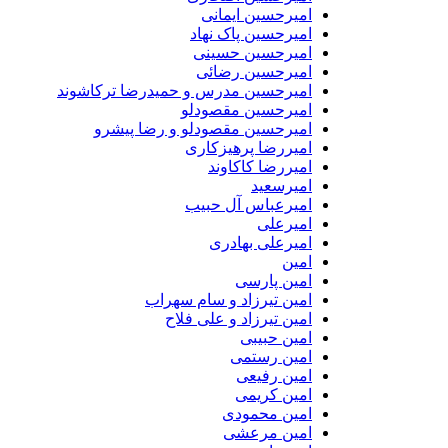
امیرحسین ایمانی
امیرحسین پاک نهاد
امیرحسین حسینی
امیرحسین رضائی
امیرحسین مدرس و حمیدرضا ترکاشوند
امیرحسین مقصودلو
امیرحسین مقصودلو و رضا پیشرو
امیررضا پرهیزکاری
امیررضا کاکاوند
امیرسعید
امیرعباس آل حبیب
امیرعلی
امیرعلی بهادری
امین
امین پارسی
امین تیرزاد و سام سهراب
امین تیرزاد و علی فلاح
امین حبیبی
امین رستمی
امین رفیعی
امین کریمی
امین محمودی
امین مرعشی