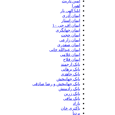
امین ناریت
اهورا
ایلیا الهی یار
ایمان آذری
ایمان استار
ایمان اف جی ۱۰
ایمان جهانگری
ایمان حجت
ایمان زارعی
ایمان صفدری
ایمان عبدالله خانی
ایمان غلامی
ایمان فلاح
بابک ارجمند
بابک برهانی
بابک جاهدی
بابک جهانبخش
بابک جهانبخش و رضا صادقی
بابک رادمنش
بابک زرین
بابک مافی
باراد
باکتری خان
بردیا