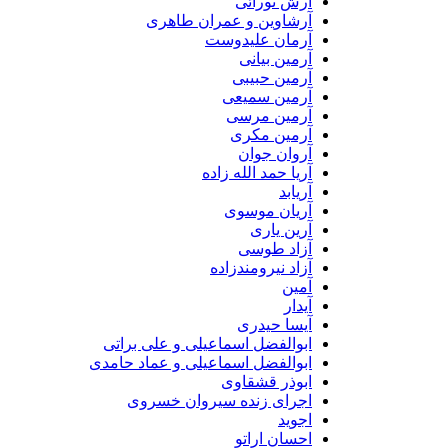
آرش نورائی
آرشاوین و عمران طاهری
آرمان علیدوست
آرمین بیانی
آرمین حبیبی
آرمین سمیعی
آرمین مرسی
آرمین مکری
آروان جوان
آریا حمد الله زاده
آریابد
آریان موسوی
آرین یاری
آزاد طوسی
آزاد نیرومندزاده
آمین
آیدار
آیسا حیدری
ابوالفضل اسماعیلی و علی براتی
ابوالفضل اسماعیلی و عماد حامدی
ابوذر قشقاوی
اجرای زنده سیروان خسروی
اجوید
احسان اراتو