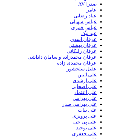
صدرا AV
عامر
عباد رضایی
عباس سهیلی
عباس قمری
عبد نیک
عرفان اسدی
عرفان بهشتی
عرفان زلیکانی
عرفان محمدزاده و سامان داداشی
عرفان محمدی زاده
عقیل سلحشور
علی آتبین
علی ارشدی
علی اصحابی
علی اعتماد
علی بهرامی
علی بهرامی صدر
علی بیات
علی پرویزی
علی پی جی
علی توحید
علی جعفری