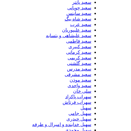
سعید پانتر
سعید چوپانی
سعید ساینس
سعید شاه بیگ
سعید عرب
سعید علیپوریان
سعید علیشاهی و بتسابه
سعید فاطمی
سعید کبیری
سعید کرمانی
سعید کریمی
سعید گلشنی
سعید مدرس
سعید مشرقی
سعید موذن
سعید واحدی
سلی خان
سهراب پاکزاد
سهراب فرتاش
سهیل
سهیل جامی
سهیل حیدری
سهیل خدابنده و امیرال و طرفه
سهیل محمدی