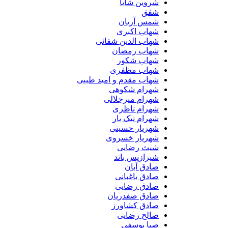
شروین شایا
شفق
شمس آریان
شهاب اکبری
شهاب الدین شفائی
شهاب رمضان
شهاب شکور
شهاب مظفری
شهاب مقدم و امید طیبی
شهرام شکوهی
شهرام میرجلالی
شهرام ناظری
شهرام نیک یار
شهریار حسینی
شهریار خسروی
شیث رضایی
شیرازیس باند
صادق آبان
صادق باغبانی
صادق رضایی
صادق صفدریان
صادق کشاورز
صالح رضایی
صبا یوسفی