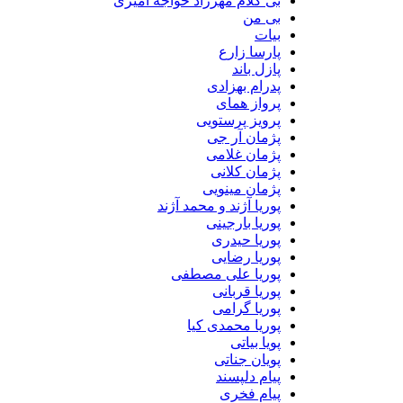
بی کلام مهرزاد خواجه امیری
بی من
بیات
پارسا زارع
پازل باند
پدرام بهزادی
پرواز همای
پرویز پرستویی
پژمان آر جی
پژمان غلامی
پژمان کلانی
پژمان مینویی
پوریا آژند و محمد آژند
پوریا بارجینی
پوریا حیدری
پوریا رضایی
پوریا علی مصطفی
پوریا قربانی
پوریا گرامی
پوریا محمدی کیا
پویا بیاتی
پویان جناتی
پیام دلپسند
پیام فخری