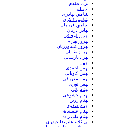
بردیا مقدم
برسام
بنیامین بهادری
بنیامین ذاکری
بنیامین قهرمان
بهادر آذریان
بهروز اوجاقی
بهروز بهرام
بهروز کشاورزیان
بهروز نقویان
بهزاد پارسایی
بهمن
بهمن احمدی
بهمن کاویانی
بهمن معروفی
بهمن نوری
بهنام بانی
بهنام خشوعی
بهنام زرین
بهنام صفوی
بهنام علمشاهی
بهنام قلی زاده
بی کلام علیرضا حیدری