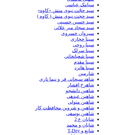
سیامک عباسی
سید حجّت نبوی منش «کاوه»
سید حجت نبوی منش ( کاوه )
سید حسین حسینى
سید سجاد میر علائی
سیروان خسروی
سینا حجازی
سینا روحی
سینا سرلک
سینا شعبانخانی
سینا مقدم
سینا هاترد
شارمین
شاهد سبحانی فر و نیما تاری
شاهرخ افشار
شاهین دانشجو
شاهین عبدهی
شاهین متولی
شاهین و شروین محافظت کار
شاهین یوسفی
شایان ع 2
شایان و محمد
شایع و T-Dey