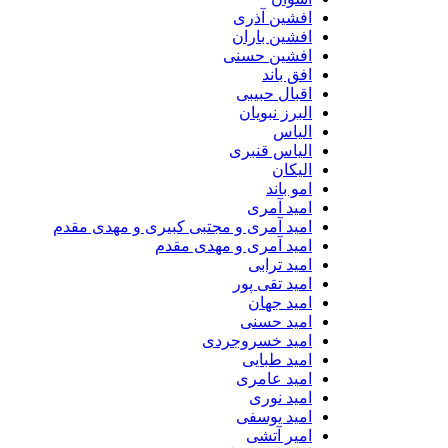
افشین آذری
افشین باران
افشین حسنی
افق باند
اقبال حبیبی
البرز نبویان
الیاس
الیاس قنبرى
الیکان
امو باند
امید آمری
امید آمری و مجتبی کبیری و مهدى مقدم
امید آمری و مهدی مقدم
امید ترابی
امید تقی پور
امید جهان
امید حسنی
امید خسروجردی
امید طبایی
امید عامری
امید نوری
امید یوسفی
امیر آتشی