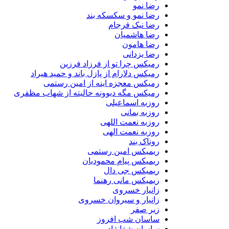
رضا نمو
رضا نمو و سکسکه بند
رضا نیک فرجام
رضا هاشمیان
رضا هامون
رضا یزدانی
رمیکس چرا تو از فرزاد فرزین
رمیکس دلارام از پازل باند و حمید هیراد
رمیکس معجزه اینه از امین رستمی
رمیکس مگه دیوونه حالیته از شهاب مظفری
روزبه اسماعیلی
روزبه بمانی
روزبه نعمت اللهی
روزبه نعمت الهی
روناک بند
ریمیکس امین رستمی
ریمیکس پیام محمودیان
ریمیکس جی دال
ریمیکس مانی رهنما
زانیار خسروی
زانیار و سیروان خسروی
زیر صفر
ساسان شب افروز
ساسان شفانژاد