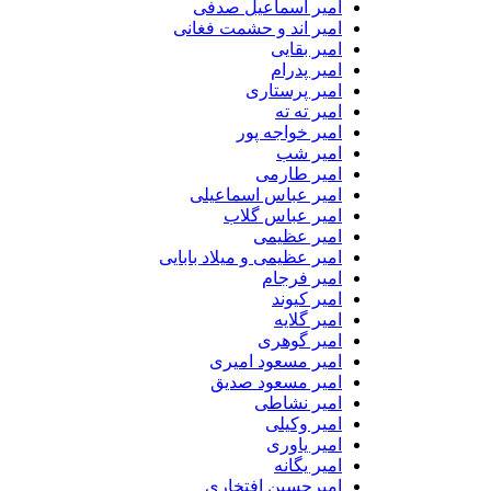
امیر اسماعیل صدفی
امیر اند و حشمت فغانی
امیر بقایی
امیر پدرام
امیر پرستاری
امیر ته ته
امیر خواجه پور
امیر شب
امیر طارمی
امیر عباس اسماعیلی
امیر عباس گلاب
امیر عظیمی
امیر عظیمی و میلاد بابایی
امیر فرجام
امیر کیوند
امیر گلایه
امیر گوهری
امیر مسعود امیری
امیر مسعود صدیق
امیر نشاطی
امیر وکیلی
امیر یاوری
امیر یگانه
امیرحسین افتخاری