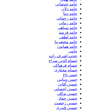
حامد خوشابی
حامد دلان
حامد دنتا
حامد رحمانی
حامد زمانی
حامد سیاهی
حامد فرمند
حامد لطفی
حامد محضرنیا
حامد همایون
حامی
حجت اشرف زاده
حسام الدین سراج
حسام فرهناکی
حسام مختاری
حسن تاج
حسن دنیابین
حسین آقایی
حسین احسانی
حسین توکلی
حسین حماد
حسین رخصت
حسین قنبری