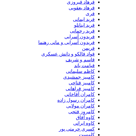
فرهاد فیروزی
فرهاد یعقوبی
فری
فرید ایمانی
فرید اینانلو
فرید رحمانی
فریدون آسرایی
فریدون آسرایی و مانی رهنما
فریمن
فواد فالکو و دانش عسکری
قاسم و شریف
قیامت باند
کاظم سلیمانی
کامبیز جمشیدی
کامبیز فتاحی
کامبیز فراهانی
کامران آقاخانی
کامران رسول زاده
کامران مولایی
کامروز فتحی
کاوه آفاق
کاوه ایرانی
کسری حرمتی پور
کلمست