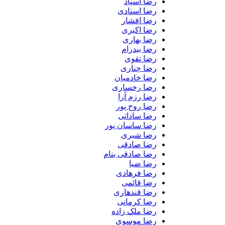
رضا اسپاد
رضا استادی
رضا افشار
رضا اکبری
رضا بهاری
رضا بیدرام
رضا تقوی
رضا چناری
رضا خادمیان
رضا رخساری
رضا رزم آرا
رضا روح پور
رضا ساداتی
رضا ساسان پور
رضا شیری
رضا صادقی
رضا صادقی بنام
رضا ضیا
رضا فرهادی
رضا قائمی
رضا قندهاری
رضا کرمانی
رضا ملک زاده
رضا موسوی