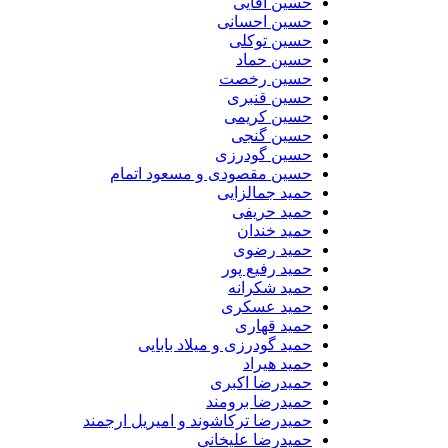
حسین آقایی
حسین احسانی
حسین توکلی
حسین حماد
حسین رخصت
حسین قنبری
حسین کریمی
حسین گنجی
حسین گودرزی
حسین مقصودی و مسعود اتمام
حمید جمالزایی
حمید حریفی
حمید خندان
حمید رضوی
حمید رفیع پور
حمید شکرانه
حمید عسکری
حمید قهاری
حمید گودرزی و میلاد بابایی
حمید هیراد
حمیدرضا اکبری
حمیدرضا برومند
حمیدرضا ترکاشوند و امیریل ارجمند
حمیدرضا علیخانی