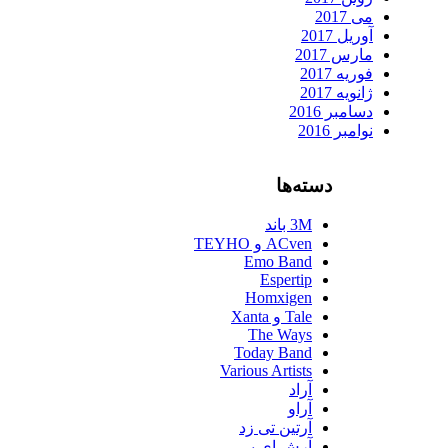
می 2017
آوریل 2017
مارس 2017
فوریه 2017
ژانویه 2017
دسامبر 2016
نوامبر 2016
دسته‌ها
3M باند
ACven و TEYHO
Emo Band
Espertip
Homxigen
Tale و Xanta
The Ways
Today Band
Various Artists
آراد
آراو
آرتین تی زد
آرش ای پی