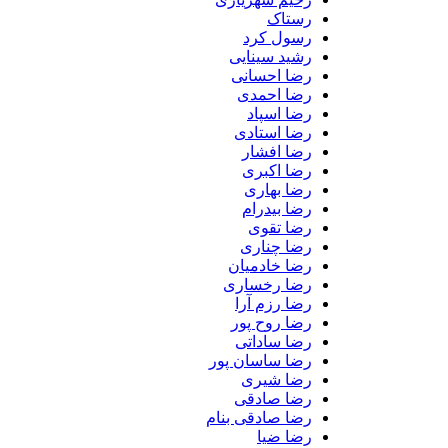
رستاک
رسول کرد
رشید سینایی
رضا احسانی
رضا احمدی
رضا اسپاد
رضا استادی
رضا افشار
رضا اکبری
رضا بهاری
رضا بیدرام
رضا تقوی
رضا چناری
رضا خادمیان
رضا رخساری
رضا رزم آرا
رضا روح پور
رضا ساداتی
رضا ساسان پور
رضا شیری
رضا صادقی
رضا صادقی بنام
رضا ضیا