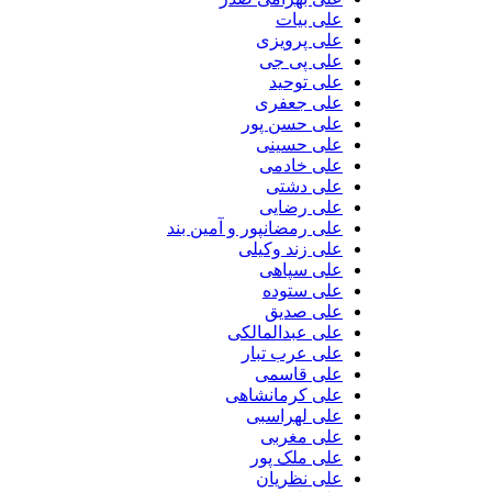
علی بیات
علی پرویزی
علی پی جی
علی توحید
علی جعفری
علی حسن پور
علی حسینی
علی خادمی
علی دشتی
علی رضایی
علی رمضانپور و آمین بند
علی زند وکیلی
علی سپاهی
علی ستوده
علی صدیق
علی عبدالمالکی
علی عرب تبار
علی قاسمی
علی کرمانشاهی
علی لهراسبی
علی مغربی
علی ملک پور
علی نظریان