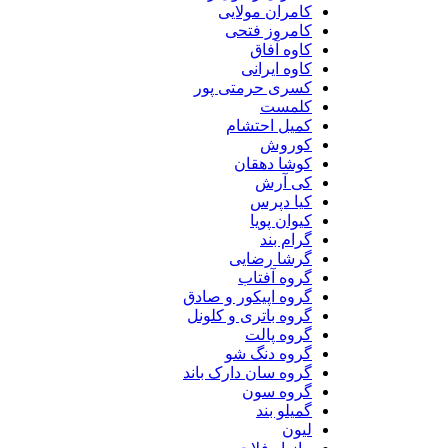
کامران مولایی
کامروز فتحی
کاوه آفاق
کاوه ایرانی
کسری حرمتی پور
کلمست
کمیل احتشام
کوروش
کوشا دهقان
کی آرش
کیا دپرس
کیوان پویا
گرام بند
گرشا رضایی
گروه آفتاب
گروه اپیکور و صادق
گروه باتری و کلونل
گروه پالت
گروه دنگ شو
گروه سان دارک باند
گروه سون
گمیلو بند
لیون