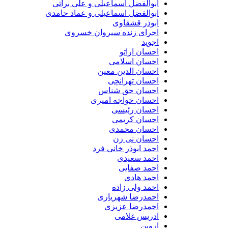
ابوالفضل اسماعیلی و علی براتی
ابوالفضل اسماعیلی و عماد حامدی
ابوذر قشقاوی
اجرای زنده سیروان خسروی
اجوید
احسان اراتو
احسان اسلامی
احسان الدین معین
احسان تهرانچی
احسان حق شناس
احسان خواجه امیری
احسان رئیسی
احسان کریمی
احسان محمدی
احسان نی زن
احمد ابوذر خانی فرد
احمد سعیدی
احمد صفایی
احمد هادی
احمد ولی زاده
احمدرضا شهریاری
احمدرضا عزیزی
ادریس غلامی
اروین