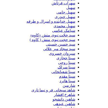
سهراب فرتاش
سهیل
سهیل جامی
سهیل حیدری
سهیل خدابنده و امیرال و طرفه
سهیل محمدی
سیامک عباسی
سید حجّت نبوی منش «کاوه»
سید حجت نبوی منش ( کاوه )
سید حسین حسینى
سید سجاد میر علائی
سیروان خسروی
سینا حجازی
سینا روحی
سینا سرلک
سینا شعبانخانی
سینا مقدم
سینا هاترد
شارمین
شاهد سبحانی فر و نیما تاری
شاهرخ افشار
شاهین دانشجو
شاهین عبدهی