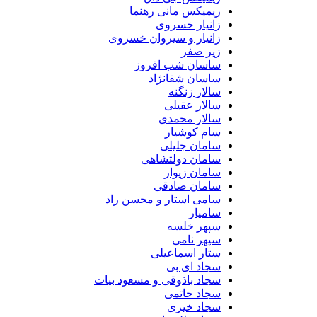
ریمیکس مانی رهنما
زانیار خسروی
زانیار و سیروان خسروی
زیر صفر
ساسان شب افروز
ساسان شفانژاد
سالار زنگنه
سالار عقیلی
سالار محمدی
سام کوشیار
سامان جلیلی
سامان دولتشاهی
سامان زیوار
سامان صادقی
سامی استار و محسن راد
سامیار
سپهر خلسه
سپهر نامی
ستار اسماعیلی
سجاد ای بی
سجاد باذوقی و مسعود بیات
سجاد حاتمی
سجاد خیری