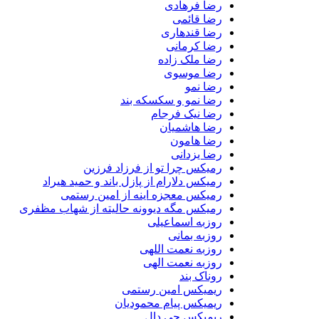
رضا فرهادی
رضا قائمی
رضا قندهاری
رضا کرمانی
رضا ملک زاده
رضا موسوی
رضا نمو
رضا نمو و سکسکه بند
رضا نیک فرجام
رضا هاشمیان
رضا هامون
رضا یزدانی
رمیکس چرا تو از فرزاد فرزین
رمیکس دلارام از پازل باند و حمید هیراد
رمیکس معجزه اینه از امین رستمی
رمیکس مگه دیوونه حالیته از شهاب مظفری
روزبه اسماعیلی
روزبه بمانی
روزبه نعمت اللهی
روزبه نعمت الهی
روناک بند
ریمیکس امین رستمی
ریمیکس پیام محمودیان
ریمیکس جی دال