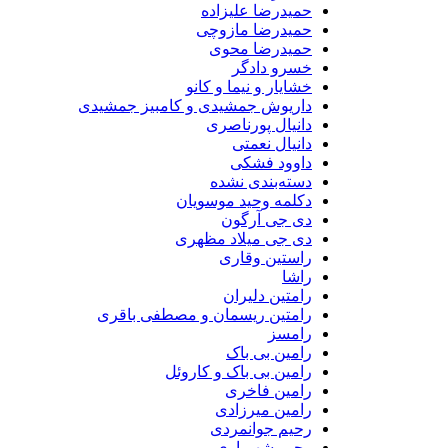
حمیدرضا علیزاده
حمیدرضا مازوچی
حمیدرضا محوی
خسرو دادگر
خشایار و نیما و کانو
داریوش جمشیدی و کامبیز جمشیدی
دانیال پورناصری
دانیال نعمتی
داوود فشکی
دسته‌بندی نشده
دکلمه وحید موسویان
دی جی آرگون
دی جی میلاد مظهری
راستین وقاری
راشا
رامتین دلیران
رامتین ریسمان و مصطفی باقری
رامسز
رامین بی باک
رامین بی باک و کاروئل
رامین فاخری
رامین میرزادی
رحیم جوانمردی
رحیم شهریاری