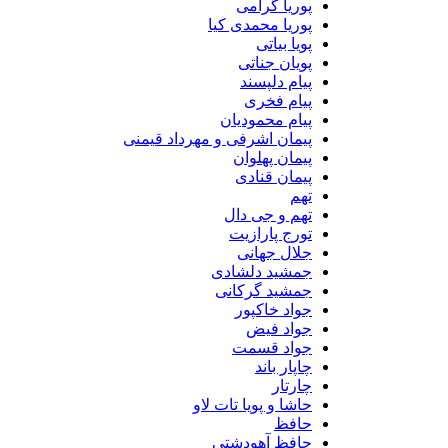
پوریا گرامی
پوریا محمدی کیا
پویا بیاتی
پویان جناتی
پیام دلپسند
پیام فخری
پیام محمودیان
پیمان اشرفی و مهرداد قیمنی
پیمان پهلوان
پیمان قنادی
تهم
تهم و جی دال
تورج پارازیت
جلال جهانی
جمشید دلشادی
جمشید گرکانی
جواد خاکپور
جواد فیض
جواد قسمت
چاپار باند
چارتار
حاشا و پویا تات لاو
حافظ
حافظ آهودشتی