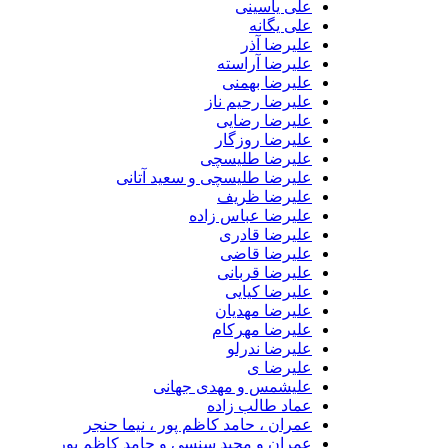
علی یاسینی
علی یگانه
علیرضا آذر
علیرضا آراسته
علیرضا بهمنی
علیرضا رحیم ناز
علیرضا رضایی
علیرضا روزگار
علیرضا طلیسچی
علیرضا طلیسچی و سعید آتانی
علیرضا ظریف
علیرضا عباس زاده
علیرضا قادری
علیرضا قاضی
علیرضا قربانی
علیرضا کیایی
علیرضا مهدیان
علیرضا مهرکام
علیرضا ندرلو
علیرضا ی
علیشمس و مهدی جهانی
عماد طالب زاده
عمران ، حامد کاظم پور ، نیما حنجر
عمران و مجید سنسی و حامد کاظم پور