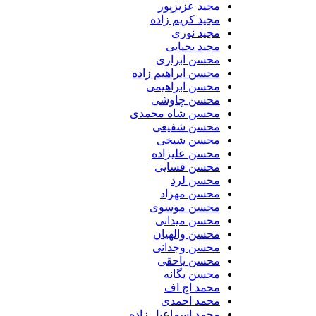
مجید عزیزپور
مجید کریم زاده
مجید نوری
مجید یحیایی
محسن ابراری
محسن ابراهیم زاده
محسن ابراهیمی
محسن چاوشی
محسن شاه محمدی
محسن شفیعی
محسن شیخی
محسن علیزاده
محسن فسایی
محسن لرد
محسن مهراد
محسن موسوی
محسن میدانی
محسن والهیان
محسن وجدانی
محسن یاحقی
محسن یگانه
محمد اچ اف
محمد احمدی
محمد اسماعیل زاده