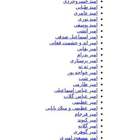
امید خسروجردی
امید طبایی
امید عامری
امید نوری
امید یوسفی
امیر آتشی
امیر اسماعیل صدفی
امیر اند و حشمت فغانی
امیر بقایی
امیر پدرام
امیر پرستاری
امیر ته ته
امیر خواجه پور
امیر شب
امیر طارمی
امیر عباس اسماعیلی
امیر عباس گلاب
امیر عظیمی
امیر عظیمی و میلاد بابایی
امیر فرجام
امیر کیوند
امیر گلایه
امیر گوهری
امیر مسعود امیری