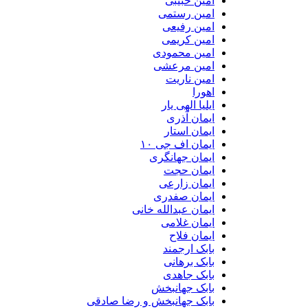
امین حبیبی
امین رستمی
امین رفیعی
امین کریمی
امین محمودی
امین مرعشی
امین ناریت
اهورا
ایلیا الهی یار
ایمان آذری
ایمان استار
ایمان اف جی ۱۰
ایمان جهانگری
ایمان حجت
ایمان زارعی
ایمان صفدری
ایمان عبدالله خانی
ایمان غلامی
ایمان فلاح
بابک ارجمند
بابک برهانی
بابک جاهدی
بابک جهانبخش
بابک جهانبخش و رضا صادقی