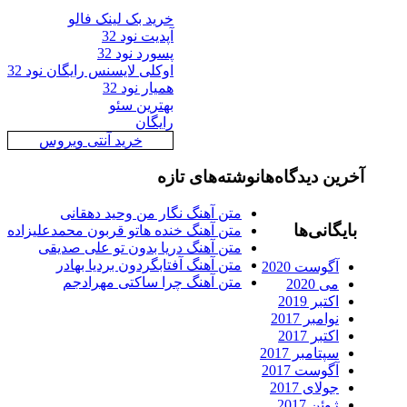
خرید بک لینک فالو
آپدیت نود 32
پسورد نود 32
اوکلی لایسنس رایگان نود 32
همیار نود 32
بهترین سئو
رایگان
خرید آنتی ویروس
رین دیدگاه‌ها
نوشته‌های تازه
متن آهنگ نگار من وحید دهقانی
ایگانی‌ها
متن آهنگ خنده هاتو قربون محمدعلیزاده
متن آهنگ دریا بدون تو علی صدیقی
متن آهنگ آفتابگردون بردیا بهادر
آگوست 2020
متن آهنگ چرا ساکتی مهرادجم
می 2020
اکتبر 2019
نوامبر 2017
اکتبر 2017
سپتامبر 2017
آگوست 2017
جولای 2017
ژوئن 2017