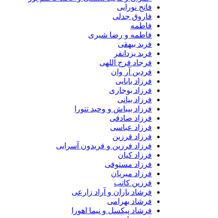
فاتح نورایی
فاروق جدلی
فاطمه
فاطمه و رضا شیری
فربد بیهقی
فربد یزدانفر
فرجاد فرج اللهی
فردین آر وان
فرزاد بابایی
فرزاد بوجاری
فرزاد بیانی
فرزاد بیباش و وحید تتورا
فرزاد صادقی
فرزاد عباسی
فرزاد فرزین
فرزاد فرزین و فریدون آسرایی
فرزاد کیان
فرزاد مستوفی
فرزاد میریان
فرزین کاتب
فرشاد باران و آراد زارعی
فرشاد بهرامی
فرشاد پیکسل و نیما اهورا