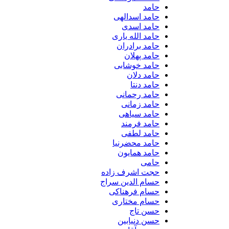
حامد
حامد اسدالهی
حامد اسدی
حامد الله یاری
حامد برادران
حامد پهلان
حامد خوشابی
حامد دلان
حامد دنتا
حامد رحمانی
حامد زمانی
حامد سیاهی
حامد فرمند
حامد لطفی
حامد محضرنیا
حامد همایون
حامی
حجت اشرف زاده
حسام الدین سراج
حسام فرهناکی
حسام مختاری
حسن تاج
حسن دنیابین