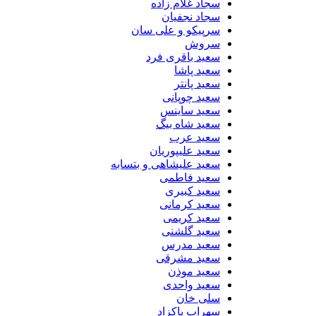
سجاد غلام زاده
سجاد نجفیان
سرپیکو و علی سان
سروش
سعید باقری فرد
سعید پاشا
سعید پانتر
سعید چوپانی
سعید ساینس
سعید شاه بیگ
سعید عرب
سعید علیپوریان
سعید علیشاهی و بتسابه
سعید فاطمی
سعید کبیری
سعید کرمانی
سعید کریمی
سعید گلشنی
سعید مدرس
سعید مشرقی
سعید موذن
سعید واحدی
سلی خان
سهراب پاکزاد