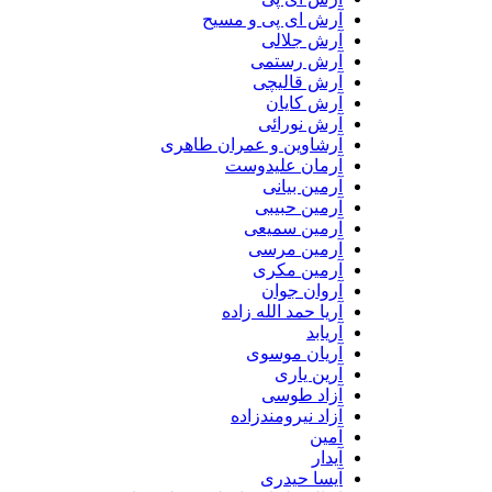
آرش ای پی و مسیح
آرش جلالی
آرش رستمی
آرش قالیچی
آرش کایان
آرش نورائی
آرشاوین و عمران طاهری
آرمان علیدوست
آرمین بیانی
آرمین حبیبی
آرمین سمیعی
آرمین مرسی
آرمین مکری
آروان جوان
آریا حمد الله زاده
آریابد
آریان موسوی
آرین یاری
آزاد طوسی
آزاد نیرومندزاده
آمین
آیدار
آیسا حیدری