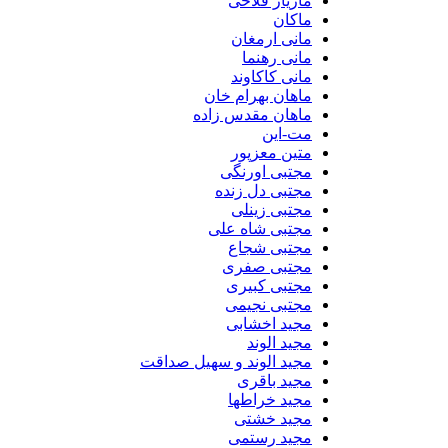
مازیار فلاحی
ماکان
مانی ارمغان
مانی رهنما
مانی کاکاوند
ماهان بهرام خان
ماهان مقدس زاده
مت-این
متین معزپور
مجتبی اورنگی
مجتبی دل زنده
مجتبی زینلی
مجتبی شاه علی
مجتبی شجاع
مجتبی صفری
مجتبی کبیری
مجتبی نجیمی
مجید اخشابی
مجید الوند‎
مجید الوند و سهیل صداقت
مجید باقری
مجید خراطها
مجید خشتی
مجید رستمی