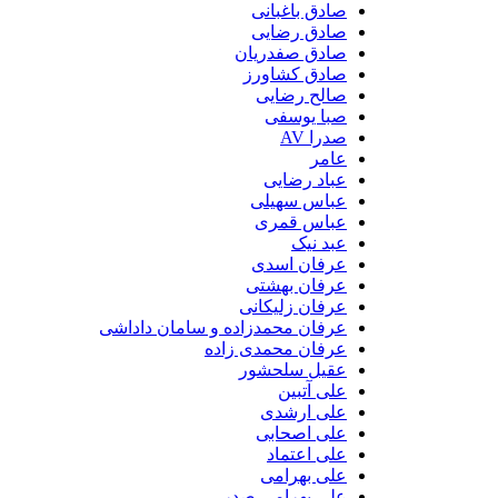
صادق باغبانی
صادق رضایی
صادق صفدریان
صادق کشاورز
صالح رضایی
صبا یوسفی
صدرا AV
عامر
عباد رضایی
عباس سهیلی
عباس قمری
عبد نیک
عرفان اسدی
عرفان بهشتی
عرفان زلیکانی
عرفان محمدزاده و سامان داداشی
عرفان محمدی زاده
عقیل سلحشور
علی آتبین
علی ارشدی
علی اصحابی
علی اعتماد
علی بهرامی
علی بهرامی صدر