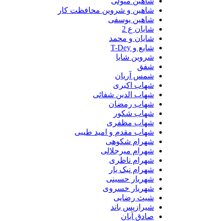
شاهین متولی
شاهین و شروین محافظت کار
شاهین یوسفی
شایان ع 2
شایان و محمد
شایع و T-Dey
شروین شایا
شفق
شمس آریان
شهاب اکبری
شهاب الدین شفائی
شهاب رمضان
شهاب شکور
شهاب مظفری
شهاب مقدم و امید طیبی
شهرام شکوهی
شهرام میرجلالی
شهرام ناظری
شهرام نیک یار
شهریار حسینی
شهریار خسروی
شیث رضایی
شیرازیس باند
صادق آبان