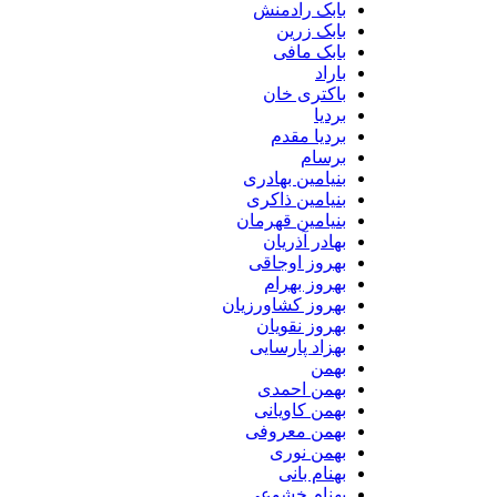
بابک رادمنش
بابک زرین
بابک مافی
باراد
باکتری خان
بردیا
بردیا مقدم
برسام
بنیامین بهادری
بنیامین ذاکری
بنیامین قهرمان
بهادر آذریان
بهروز اوجاقی
بهروز بهرام
بهروز کشاورزیان
بهروز نقویان
بهزاد پارسایی
بهمن
بهمن احمدی
بهمن کاویانی
بهمن معروفی
بهمن نوری
بهنام بانی
بهنام خشوعی