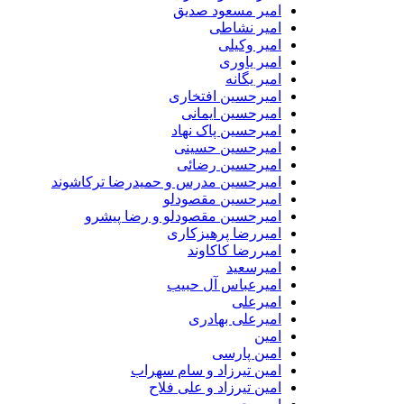
امیر مسعود صدیق
امیر نشاطی
امیر وکیلی
امیر یاوری
امیر یگانه
امیرحسین افتخاری
امیرحسین ایمانی
امیرحسین پاک نهاد
امیرحسین حسینی
امیرحسین رضائی
امیرحسین مدرس و حمیدرضا ترکاشوند
امیرحسین مقصودلو
امیرحسین مقصودلو و رضا پیشرو
امیررضا پرهیزکاری
امیررضا کاکاوند
امیرسعید
امیرعباس آل حبیب
امیرعلی
امیرعلی بهادری
امین
امین پارسی
امین تیرزاد و سام سهراب
امین تیرزاد و علی فلاح