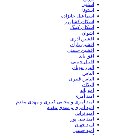
استون
استونا
اسماعیل خانزاده
اشکان کشاورز
اشکان کینگ
اشوان
افشین آذری
افشین باران
افشین حسنی
افق باند
اقبال حبیبی
البرز نبویان
الیاس
الیاس قنبرى
الیکان
امو باند
امید آمری
امید آمری و مجتبی کبیری و مهدى مقدم
امید آمری و مهدی مقدم
امید ترابی
امید تقی پور
امید جهان
امید حسنی