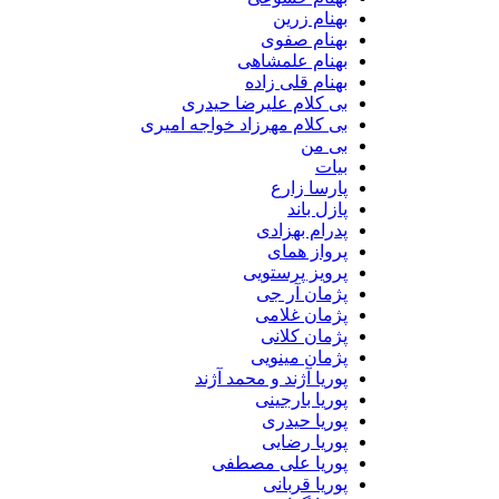
بهنام زرین
بهنام صفوی
بهنام علمشاهی
بهنام قلی زاده
بی کلام علیرضا حیدری
بی کلام مهرزاد خواجه امیری
بی من
بیات
پارسا زارع
پازل باند
پدرام بهزادی
پرواز همای
پرویز پرستویی
پژمان آر جی
پژمان غلامی
پژمان کلانی
پژمان مینویی
پوریا آژند و محمد آژند
پوریا بارجینی
پوریا حیدری
پوریا رضایی
پوریا علی مصطفی
پوریا قربانی