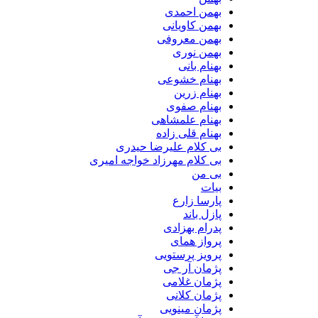
بهمن احمدی
بهمن کاویانی
بهمن معروفی
بهمن نوری
بهنام بانی
بهنام خشوعی
بهنام زرین
بهنام صفوی
بهنام علمشاهی
بهنام قلی زاده
بی کلام علیرضا حیدری
بی کلام مهرزاد خواجه امیری
بی من
بیات
پارسا زارع
پازل باند
پدرام بهزادی
پرواز همای
پرویز پرستویی
پژمان آر جی
پژمان غلامی
پژمان کلانی
پژمان مینویی