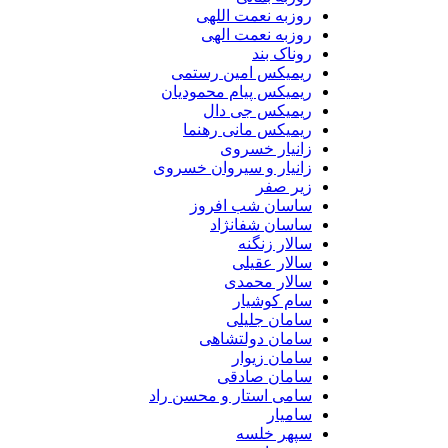
روزبه نعمت اللهی
روزبه نعمت الهی
روناک بند
ریمیکس امین رستمی
ریمیکس پیام محمودیان
ریمیکس جی دال
ریمیکس مانی رهنما
زانیار خسروی
زانیار و سیروان خسروی
زیر صفر
ساسان شب افروز
ساسان شفانژاد
سالار زنگنه
سالار عقیلی
سالار محمدی
سام کوشیار
سامان جلیلی
سامان دولتشاهی
سامان زیوار
سامان صادقی
سامی استار و محسن راد
سامیار
سپهر خلسه