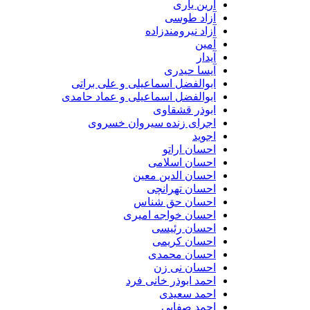
آرین یاری
آزاد طوسی
آزاد نیرومندزاده
آمین
آیدار
آیسا حیدری
ابوالفضل اسماعیلی و علی براتی
ابوالفضل اسماعیلی و عماد حامدی
ابوذر قشقاوی
اجرای زنده سیروان خسروی
اجوید
احسان اراتو
احسان اسلامی
احسان الدین معین
احسان تهرانچی
احسان حق شناس
احسان خواجه امیری
احسان رئیسی
احسان کریمی
احسان محمدی
احسان نی زن
احمد ابوذر خانی فرد
احمد سعیدی
احمد صفایی