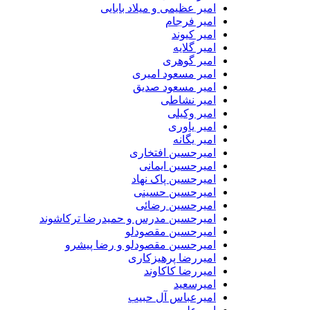
امیر عظیمی و میلاد بابایی
امیر فرجام
امیر کیوند
امیر گلایه
امیر گوهری
امیر مسعود امیری
امیر مسعود صدیق
امیر نشاطی
امیر وکیلی
امیر یاوری
امیر یگانه
امیرحسین افتخاری
امیرحسین ایمانی
امیرحسین پاک نهاد
امیرحسین حسینی
امیرحسین رضائی
امیرحسین مدرس و حمیدرضا ترکاشوند
امیرحسین مقصودلو
امیرحسین مقصودلو و رضا پیشرو
امیررضا پرهیزکاری
امیررضا کاکاوند
امیرسعید
امیرعباس آل حبیب