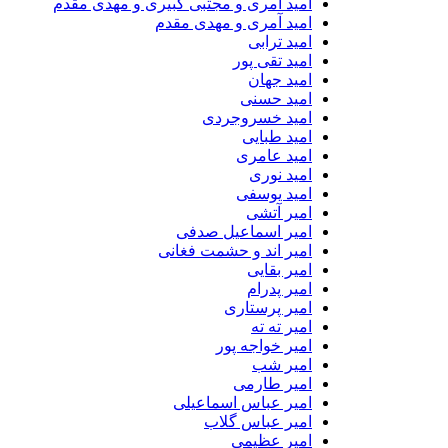
امید آمری و مجتبی کبیری و مهدى مقدم
امید آمری و مهدی مقدم
امید ترابی
امید تقی پور
امید جهان
امید حسنی
امید خسروجردی
امید طبایی
امید عامری
امید نوری
امید یوسفی
امیر آتشی
امیر اسماعیل صدفی
امیر اند و حشمت فغانی
امیر بقایی
امیر پدرام
امیر پرستاری
امیر ته ته
امیر خواجه پور
امیر شب
امیر طارمی
امیر عباس اسماعیلی
امیر عباس گلاب
امیر عظیمی