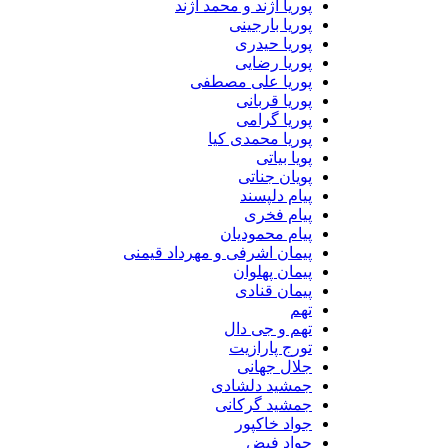
پوریا آژند و محمد آژند
پوریا بارجینی
پوریا حیدری
پوریا رضایی
پوریا علی مصطفی
پوریا قربانی
پوریا گرامی
پوریا محمدی کیا
پویا بیاتی
پویان جناتی
پیام دلپسند
پیام فخری
پیام محمودیان
پیمان اشرفی و مهرداد قیمنی
پیمان پهلوان
پیمان قنادی
تهم
تهم و جی دال
تورج پارازیت
جلال جهانی
جمشید دلشادی
جمشید گرکانی
جواد خاکپور
جواد فیض