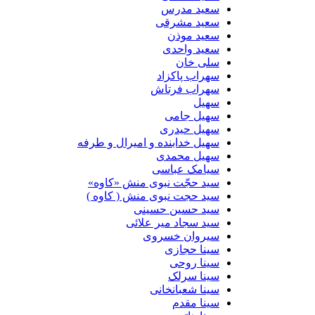
سعید مدرس
سعید مشرقی
سعید موذن
سعید واحدی
سلی خان
سهراب پاکزاد
سهراب فرتاش
سهیل
سهیل جامی
سهیل حیدری
سهیل خدابنده و امیرال و طرفه
سهیل محمدی
سیامک عباسی
سید حجّت نبوی منش «کاوه»
سید حجت نبوی منش ( کاوه )
سید حسین حسینى
سید سجاد میر علائی
سیروان خسروی
سینا حجازی
سینا روحی
سینا سرلک
سینا شعبانخانی
سینا مقدم