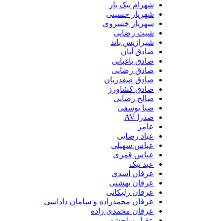
شهرام نیک یار
شهریار حسینی
شهریار خسروی
شیث رضایی
شیرازیس باند
صادق آبان
صادق باغبانی
صادق رضایی
صادق صفدریان
صادق کشاورز
صالح رضایی
صبا یوسفی
صدرا AV
عامر
عباد رضایی
عباس سهیلی
عباس قمری
عبد نیک
عرفان اسدی
عرفان بهشتی
عرفان زلیکانی
عرفان محمدزاده و سامان داداشی
عرفان محمدی زاده
عقیل سلحشور