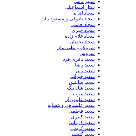
سپهر نامی
ستار اسماعیلی
سجاد ای بی
سجاد باذوقی و مسعود بیات
سجاد حاتمی
سجاد خیری
سجاد غلام زاده
سجاد نجفیان
سرپیکو و علی سان
سروش
سعید باقری فرد
سعید پاشا
سعید پانتر
سعید چوپانی
سعید ساینس
سعید شاه بیگ
سعید عرب
سعید علیپوریان
سعید علیشاهی و بتسابه
سعید فاطمی
سعید کبیری
سعید کرمانی
سعید کریمی
سعید گلشنی