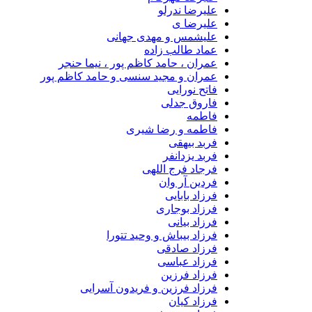
علیرضا ندرلو
علیرضا ی
علیشمس و مهدی جهانی
عماد طالب زاده
عمران ، حامد کاظم پور ، نیما حنجر
عمران و مجید سنسی و حامد کاظم پور
فاتح نورایی
فاروق جدلی
فاطمه
فاطمه و رضا شیری
فربد بیهقی
فربد یزدانفر
فرجاد فرج اللهی
فردین آر وان
فرزاد بابایی
فرزاد بوجاری
فرزاد بیانی
فرزاد بیباش و وحید تتورا
فرزاد صادقی
فرزاد عباسی
فرزاد فرزین
فرزاد فرزین و فریدون آسرایی
فرزاد کیان