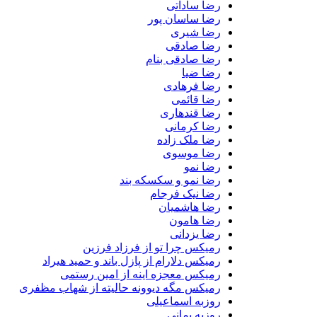
رضا ساداتی
رضا ساسان پور
رضا شیری
رضا صادقی
رضا صادقی بنام
رضا ضیا
رضا فرهادی
رضا قائمی
رضا قندهاری
رضا کرمانی
رضا ملک زاده
رضا موسوی
رضا نمو
رضا نمو و سکسکه بند
رضا نیک فرجام
رضا هاشمیان
رضا هامون
رضا یزدانی
رمیکس چرا تو از فرزاد فرزین
رمیکس دلارام از پازل باند و حمید هیراد
رمیکس معجزه اینه از امین رستمی
رمیکس مگه دیوونه حالیته از شهاب مظفری
روزبه اسماعیلی
روزبه بمانی