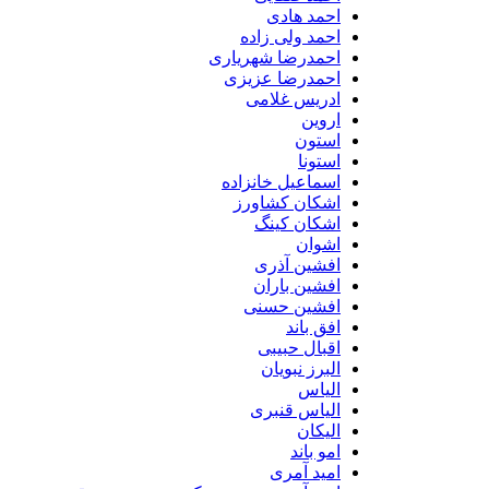
احمد هادی
احمد ولی زاده
احمدرضا شهریاری
احمدرضا عزیزی
ادریس غلامی
اروین
استون
استونا
اسماعیل خانزاده
اشکان کشاورز
اشکان کینگ
اشوان
افشین آذری
افشین باران
افشین حسنی
افق باند
اقبال حبیبی
البرز نبویان
الیاس
الیاس قنبرى
الیکان
امو باند
امید آمری