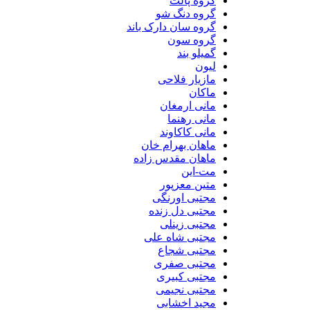
گروه پالت
گروه دنگ شو
گروه سان دارک باند
گروه سون
گمیلو بند
لیون
مازیار فلاحی
ماکان
مانی ارمغان
مانی رهنما
مانی کاکاوند
ماهان بهرام خان
ماهان مقدس زاده
مت-این
متین معزپور
مجتبی اورنگی
مجتبی دل زنده
مجتبی زینلی
مجتبی شاه علی
مجتبی شجاع
مجتبی صفری
مجتبی کبیری
مجتبی نجیمی
مجید اخشابی