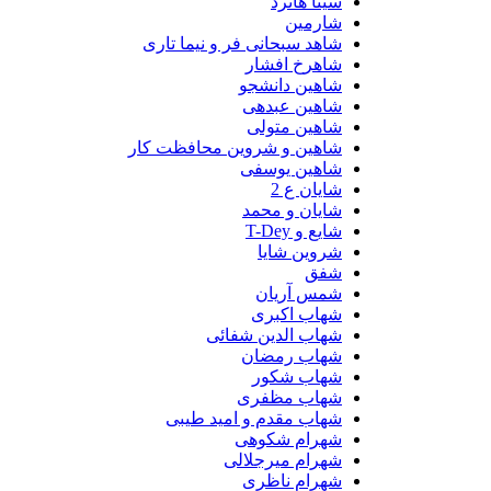
سینا هاترد
شارمین
شاهد سبحانی فر و نیما تاری
شاهرخ افشار
شاهین دانشجو
شاهین عبدهی
شاهین متولی
شاهین و شروین محافظت کار
شاهین یوسفی
شایان ع 2
شایان و محمد
شایع و T-Dey
شروین شایا
شفق
شمس آریان
شهاب اکبری
شهاب الدین شفائی
شهاب رمضان
شهاب شکور
شهاب مظفری
شهاب مقدم و امید طیبی
شهرام شکوهی
شهرام میرجلالی
شهرام ناظری