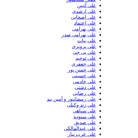
علی آتبین
علی ارشدی
علی اصحابی
علی اعتماد
علی بهرامی
علی بهرامی صدر
علی بیات
علی پرویزی
علی پی جی
علی توحید
علی جعفری
علی حسن پور
علی حسینی
علی خادمی
علی دشتی
علی رضایی
علی رمضانپور و آمین بند
علی زند وکیلی
علی سپاهی
علی ستوده
علی صدیق
علی عبدالمالکی
علی عرب تبار