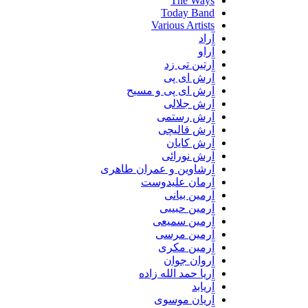
The Ways
Today Band
Various Artists
آراد
آراو
آرتین تی زد
آرش ای پی
آرش ای پی و مسیح
آرش جلالی
آرش رستمی
آرش قالیچی
آرش کایان
آرش نورائی
آرشاوین و عمران طاهری
آرمان علیدوست
آرمین بیانی
آرمین حبیبی
آرمین سمیعی
آرمین مرسی
آرمین مکری
آروان جوان
آریا حمد الله زاده
آریابد
آریان موسوی