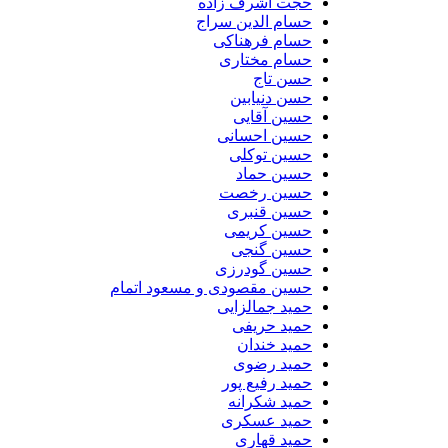
حجت اشرف زاده
حسام الدین سراج
حسام فرهناکی
حسام مختاری
حسن تاج
حسن دنیابین
حسین آقایی
حسین احسانی
حسین توکلی
حسین حماد
حسین رخصت
حسین قنبری
حسین کریمی
حسین گنجی
حسین گودرزی
حسین مقصودی و مسعود اتمام
حمید جمالزایی
حمید حریفی
حمید خندان
حمید رضوی
حمید رفیع پور
حمید شکرانه
حمید عسکری
حمید قهاری