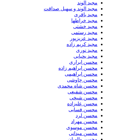
مجید الوند‎
مجید الوند و سهیل صداقت
مجید باقری
مجید خراطها
مجید خشتی
مجید رستمی
مجید عزیزپور
مجید کریم زاده
مجید نوری
مجید یحیایی
محسن ابراری
محسن ابراهیم زاده
محسن ابراهیمی
محسن چاوشی
محسن شاه محمدی
محسن شفیعی
محسن شیخی
محسن علیزاده
محسن فسایی
محسن لرد
محسن مهراد
محسن موسوی
محسن میدانی
محسن والهیان