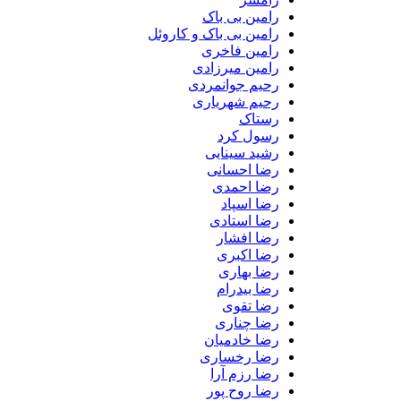
رامین بی باک
رامین بی باک و کاروئل
رامین فاخری
رامین میرزادی
رحیم جوانمردی
رحیم شهریاری
رستاک
رسول کرد
رشید سینایی
رضا احسانی
رضا احمدی
رضا اسپاد
رضا استادی
رضا افشار
رضا اکبری
رضا بهاری
رضا بیدرام
رضا تقوی
رضا چناری
رضا خادمیان
رضا رخساری
رضا رزم آرا
رضا روح پور