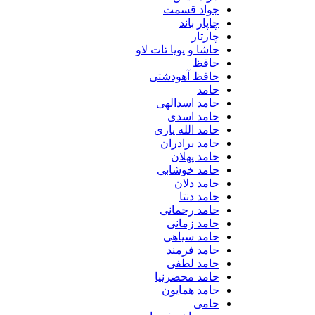
جواد قسمت
چاپار باند
چارتار
حاشا و پویا تات لاو
حافظ
حافظ آهودشتی
حامد
حامد اسدالهی
حامد اسدی
حامد الله یاری
حامد برادران
حامد پهلان
حامد خوشابی
حامد دلان
حامد دنتا
حامد رحمانی
حامد زمانی
حامد سیاهی
حامد فرمند
حامد لطفی
حامد محضرنیا
حامد همایون
حامی