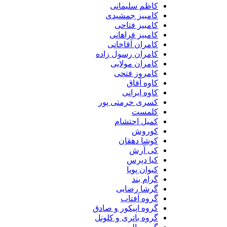
کاظم سلیمانی
کامبیز جمشیدی
کامبیز فتاحی
کامبیز فراهانی
کامران آقاخانی
کامران رسول زاده
کامران مولایی
کامروز فتحی
کاوه آفاق
کاوه ایرانی
کسری حرمتی پور
کلمست
کمیل احتشام
کوروش
کوشا دهقان
کی آرش
کیا دپرس
کیوان پویا
گرام بند
گرشا رضایی
گروه آفتاب
گروه اپیکور و صادق
گروه باتری و کلونل