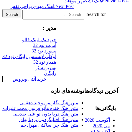
Previous
اهنگ اشکمهر موهات
Next Post:
اهنگ مهدی یراحی نفس
Search for:
Search
مدیر :
خرید بک لینک فالو
آپدیت نود 32
پسورد نود 32
اوکلی لایسنس رایگان نود 32
همیار نود 32
بهترین سئو
رایگان
خرید آنتی ویروس
آخرین دیدگاه‌ها
نوشته‌های تازه
متن آهنگ نگار من وحید دهقانی
بایگانی‌ها
متن آهنگ خنده هاتو قربون محمدعلیزاده
متن آهنگ دریا بدون تو علی صدیقی
متن آهنگ آفتابگردون بردیا بهادر
آگوست 2020
متن آهنگ چرا ساکتی مهرادجم
می 2020
اکتبر 2019