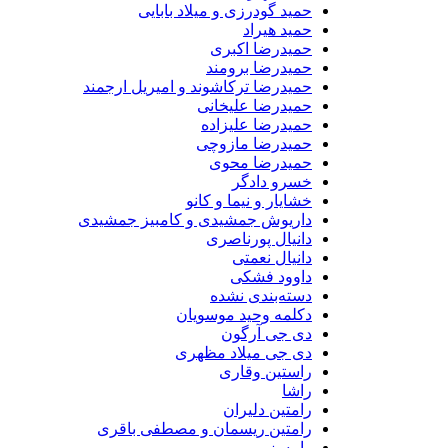
حمید گودرزی و میلاد بابایی
حمید هیراد
حمیدرضا اکبری
حمیدرضا برومند
حمیدرضا ترکاشوند و امیریل ارجمند
حمیدرضا علیخانی
حمیدرضا علیزاده
حمیدرضا مازوچی
حمیدرضا محوی
خسرو دادگر
خشایار و نیما و کانو
داریوش جمشیدی و کامبیز جمشیدی
دانیال پورناصری
دانیال نعمتی
داوود فشکی
دسته‌بندی نشده
دکلمه وحید موسویان
دی جی آرگون
دی جی میلاد مظهری
راستین وقاری
راشا
رامتین دلیران
رامتین ریسمان و مصطفی باقری
رامسز