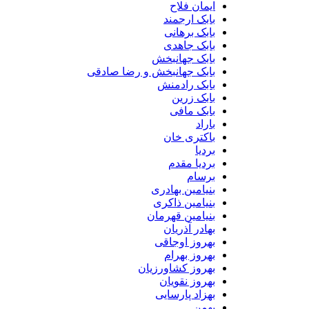
ایمان فلاح
بابک ارجمند
بابک برهانی
بابک جاهدی
بابک جهانبخش
بابک جهانبخش و رضا صادقی
بابک رادمنش
بابک زرین
بابک مافی
باراد
باکتری خان
بردیا
بردیا مقدم
برسام
بنیامین بهادری
بنیامین ذاکری
بنیامین قهرمان
بهادر آذریان
بهروز اوجاقی
بهروز بهرام
بهروز کشاورزیان
بهروز نقویان
بهزاد پارسایی
بهمن