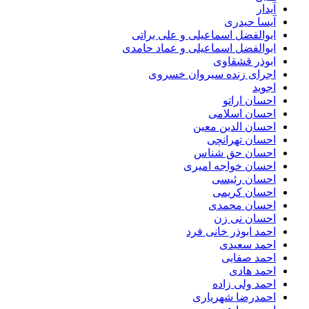
آیدار
آیسا حیدری
ابوالفضل اسماعیلی و علی براتی
ابوالفضل اسماعیلی و عماد حامدی
ابوذر قشقاوی
اجرای زنده سیروان خسروی
اجوید
احسان اراتو
احسان اسلامی
احسان الدین معین
احسان تهرانچی
احسان حق شناس
احسان خواجه امیری
احسان رئیسی
احسان کریمی
احسان محمدی
احسان نی زن
احمد ابوذر خانی فرد
احمد سعیدی
احمد صفایی
احمد هادی
احمد ولی زاده
احمدرضا شهریاری