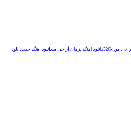
جی من 320k
دانلود اهنگ پژمان آر جی من
دانلود اهنگ جدید
دانلود