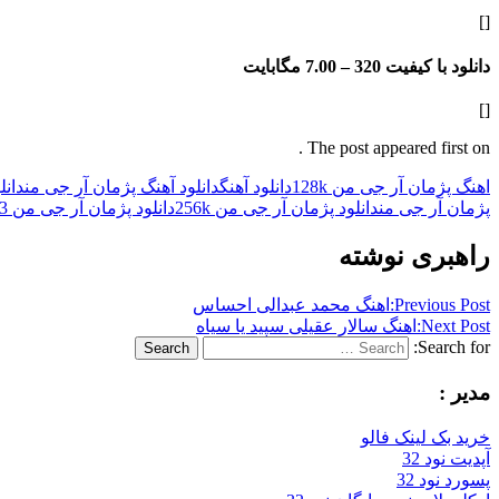
[]
دانلود با کیفیت 320 –
7.00 مگابایت
[]
The post appeared first on .
اهنگ پژمان آر جی من 128k
دانلود آهنگ
دانلود آهنگ پژمان آر جی من
دانل
پژمان آر جی من
دانلود پژمان آر جی من 256k
دانلود پژمان آر جی من mp3
راهبری نوشته
Previous Post:
اهنگ محمد عبدالی احساس
Next Post:
اهنگ سالار عقیلی سپید یا سیاه
Search for:
Search
مدیر :
خرید بک لینک فالو
آپدیت نود 32
پسورد نود 32