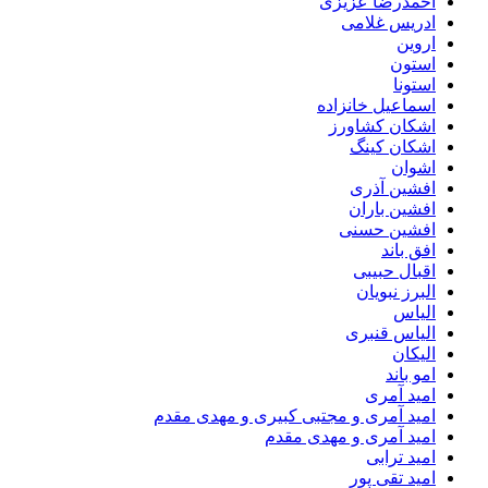
احمدرضا عزیزی
ادریس غلامی
اروین
استون
استونا
اسماعیل خانزاده
اشکان کشاورز
اشکان کینگ
اشوان
افشین آذری
افشین باران
افشین حسنی
افق باند
اقبال حبیبی
البرز نبویان
الیاس
الیاس قنبرى
الیکان
امو باند
امید آمری
امید آمری و مجتبی کبیری و مهدى مقدم
امید آمری و مهدی مقدم
امید ترابی
امید تقی پور