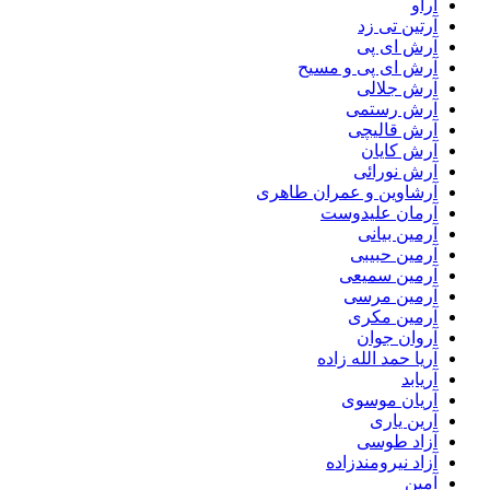
آراو
آرتین تی زد
آرش ای پی
آرش ای پی و مسیح
آرش جلالی
آرش رستمی
آرش قالیچی
آرش کایان
آرش نورائی
آرشاوین و عمران طاهری
آرمان علیدوست
آرمین بیانی
آرمین حبیبی
آرمین سمیعی
آرمین مرسی
آرمین مکری
آروان جوان
آریا حمد الله زاده
آریابد
آریان موسوی
آرین یاری
آزاد طوسی
آزاد نیرومندزاده
آمین