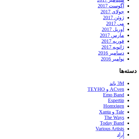
آگوست 2017
جولای 2017
ژوئن 2017
می 2017
آوریل 2017
مارس 2017
فوریه 2017
ژانویه 2017
دسامبر 2016
نوامبر 2016
دسته‌ها
3M باند
ACven و TEYHO
Emo Band
Espertip
Homxigen
Tale و Xanta
The Ways
Today Band
Various Artists
آراد