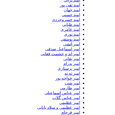
امید ترابی
امید تقی پور
امید جهان
امید حسنی
امید خسروجردی
امید طبایی
امید عامری
امید نوری
امید یوسفی
امیر آتشی
امیر اسماعیل صدفی
امیر اند و حشمت فغانی
امیر بقایی
امیر پدرام
امیر پرستاری
امیر ته ته
امیر خواجه پور
امیر شب
امیر طارمی
امیر عباس اسماعیلی
امیر عباس گلاب
امیر عظیمی
امیر عظیمی و میلاد بابایی
امیر فرجام