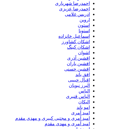
احمدرضا شهریاری
احمدرضا عزیزی
ادریس غلامی
اروین
استون
استونا
اسماعیل خانزاده
اشکان کشاورز
اشکان کینگ
اشوان
افشین آذری
افشین باران
افشین حسنی
افق باند
اقبال حبیبی
البرز نبویان
الیاس
الیاس قنبرى
الیکان
امو باند
امید آمری
امید آمری و مجتبی کبیری و مهدى مقدم
امید آمری و مهدی مقدم