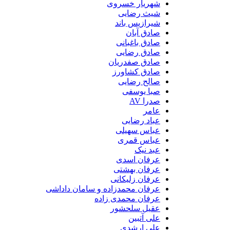
شهریار خسروی
شیث رضایی
شیرازیس باند
صادق آبان
صادق باغبانی
صادق رضایی
صادق صفدریان
صادق کشاورز
صالح رضایی
صبا یوسفی
صدرا AV
عامر
عباد رضایی
عباس سهیلی
عباس قمری
عبد نیک
عرفان اسدی
عرفان بهشتی
عرفان زلیکانی
عرفان محمدزاده و سامان داداشی
عرفان محمدی زاده
عقیل سلحشور
علی آتبین
علی ارشدی