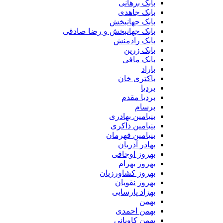
بابک برهانی
بابک جاهدی
بابک جهانبخش
بابک جهانبخش و رضا صادقی
بابک رادمنش
بابک زرین
بابک مافی
باراد
باکتری خان
بردیا
بردیا مقدم
برسام
بنیامین بهادری
بنیامین ذاکری
بنیامین قهرمان
بهادر آذریان
بهروز اوجاقی
بهروز بهرام
بهروز کشاورزیان
بهروز نقویان
بهزاد پارسایی
بهمن
بهمن احمدی
بهمن کاویانی