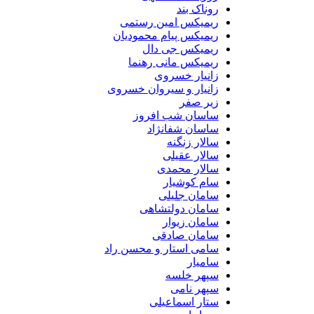
روناک بند
ریمیکس امین رستمی
ریمیکس پیام محمودیان
ریمیکس جی دال
ریمیکس مانی رهنما
زانیار خسروی
زانیار و سیروان خسروی
زیر صفر
ساسان شب افروز
ساسان شفانژاد
سالار زنگنه
سالار عقیلی
سالار محمدی
سام کوشیار
سامان جلیلی
سامان دولتشاهی
سامان زیوار
سامان صادقی
سامی استار و محسن راد
سامیار
سپهر خلسه
سپهر نامی
ستار اسماعیلی