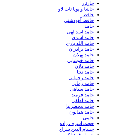
چارتار
حاشا و پویا تات لاو
حافظ
حافظ آهودشتی
حامد
حامد اسدالهی
حامد اسدی
حامد الله یاری
حامد برادران
حامد پهلان
حامد خوشابی
حامد دلان
حامد دنتا
حامد رحمانی
حامد زمانی
حامد سیاهی
حامد فرمند
حامد لطفی
حامد محضرنیا
حامد همایون
حامی
حجت اشرف زاده
حسام الدین سراج
حسام فرهناکی