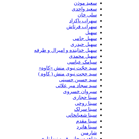
سعید موذن
سعید واحدی
سلی خان
سهراب پاکزاد
سهراب فرتاش
سهیل
سهیل جامی
سهیل حیدری
سهیل خدابنده و امیرال و طرفه
سهیل محمدی
سیامک عباسی
سید حجّت نبوی منش «کاوه»
سید حجت نبوی منش ( کاوه )
سید حسین حسینى
سید سجاد میر علائی
سیروان خسروی
سینا حجازی
سینا روحی
سینا سرلک
سینا شعبانخانی
سینا مقدم
سینا هاترد
شارمین
شاهد سبحانی فر و نیما تاری