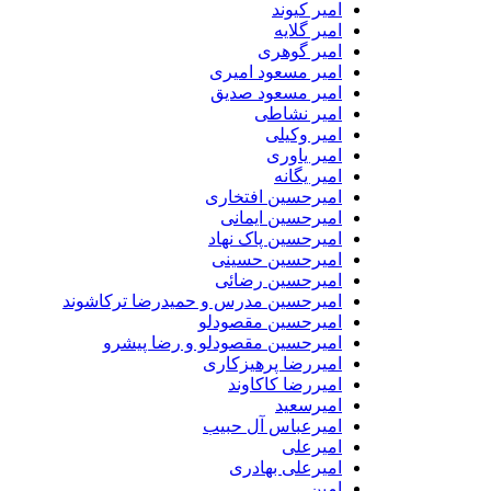
امیر کیوند
امیر گلایه
امیر گوهری
امیر مسعود امیری
امیر مسعود صدیق
امیر نشاطی
امیر وکیلی
امیر یاوری
امیر یگانه
امیرحسین افتخاری
امیرحسین ایمانی
امیرحسین پاک نهاد
امیرحسین حسینی
امیرحسین رضائی
امیرحسین مدرس و حمیدرضا ترکاشوند
امیرحسین مقصودلو
امیرحسین مقصودلو و رضا پیشرو
امیررضا پرهیزکاری
امیررضا کاکاوند
امیرسعید
امیرعباس آل حبیب
امیرعلی
امیرعلی بهادری
امین