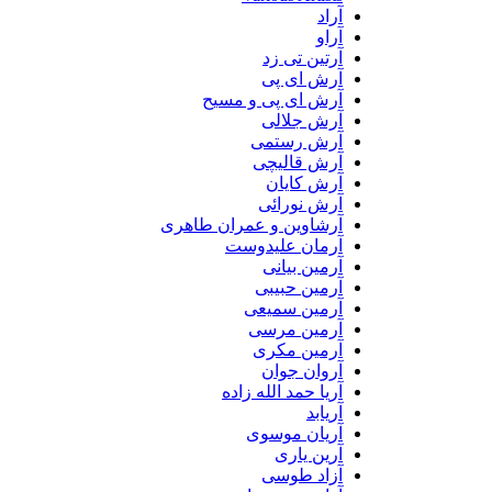
آراد
آراو
آرتین تی زد
آرش ای پی
آرش ای پی و مسیح
آرش جلالی
آرش رستمی
آرش قالیچی
آرش کایان
آرش نورائی
آرشاوین و عمران طاهری
آرمان علیدوست
آرمین بیانی
آرمین حبیبی
آرمین سمیعی
آرمین مرسی
آرمین مکری
آروان جوان
آریا حمد الله زاده
آریابد
آریان موسوی
آرین یاری
آزاد طوسی