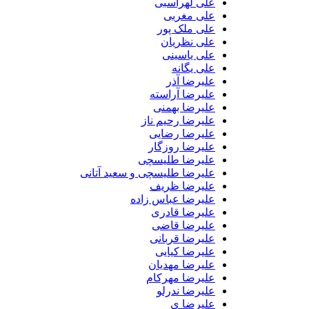
علی لهراسبی
علی مغربی
علی ملک پور
علی نظریان
علی یاسینی
علی یگانه
علیرضا آذر
علیرضا آراسته
علیرضا بهمنی
علیرضا رحیم ناز
علیرضا رضایی
علیرضا روزگار
علیرضا طلیسچی
علیرضا طلیسچی و سعید آتانی
علیرضا ظریف
علیرضا عباس زاده
علیرضا قادری
علیرضا قاضی
علیرضا قربانی
علیرضا کیایی
علیرضا مهدیان
علیرضا مهرکام
علیرضا ندرلو
علیرضا ی