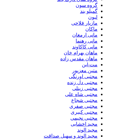
گروه سون
گمیلو بند
لیون
مازیار فلاحی
ماکان
مانی ارمغان
مانی رهنما
مانی کاکاوند
ماهان بهرام خان
ماهان مقدس زاده
مت-این
متین معزپور
مجتبی اورنگی
مجتبی دل زنده
مجتبی زینلی
مجتبی شاه علی
مجتبی شجاع
مجتبی صفری
مجتبی کبیری
مجتبی نجیمی
مجید اخشابی
مجید الوند‎
مجید الوند و سهیل صداقت