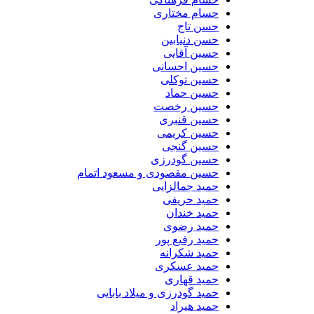
حسام مختاری
حسن تاج
حسن دنیابین
حسین آقایی
حسین احسانی
حسین توکلی
حسین حماد
حسین رخصت
حسین قنبری
حسین کریمی
حسین گنجی
حسین گودرزی
حسین مقصودی و مسعود اتمام
حمید جمالزایی
حمید حریفی
حمید خندان
حمید رضوی
حمید رفیع پور
حمید شکرانه
حمید عسکری
حمید قهاری
حمید گودرزی و میلاد بابایی
حمید هیراد