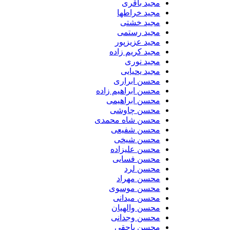
مجید باقری
مجید خراطها
مجید خشتی
مجید رستمی
مجید عزیزپور
مجید کریم زاده
مجید نوری
مجید یحیایی
محسن ابراری
محسن ابراهیم زاده
محسن ابراهیمی
محسن چاوشی
محسن شاه محمدی
محسن شفیعی
محسن شیخی
محسن علیزاده
محسن فسایی
محسن لرد
محسن مهراد
محسن موسوی
محسن میدانی
محسن والهیان
محسن وجدانی
محسن یاحقی