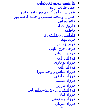
علیشمس و مهدی جهانی
عماد طالب زاده
عمران ، حامد کاظم پور ، نیما حنجر
عمران و مجید سنسی و حامد کاظم پور
فاتح نورایی
فاروق جدلی
فاطمه
فاطمه و رضا شیری
فربد بیهقی
فربد یزدانفر
فرجاد فرج اللهی
فردین آر وان
فرزاد بابایی
فرزاد بوجاری
فرزاد بیانی
فرزاد بیباش و وحید تتورا
فرزاد صادقی
فرزاد عباسی
فرزاد فرزین
فرزاد فرزین و فریدون آسرایی
فرزاد کیان
فرزاد مستوفی
فرزاد میریان