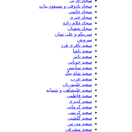
سجاد ای بی
سجاد باذوقی و مسعود بیات
سجاد حاتمی
سجاد خیری
سجاد غلام زاده
سجاد نجفیان
سرپیکو و علی سان
سروش
سعید باقری فرد
سعید پاشا
سعید پانتر
سعید چوپانی
سعید ساینس
سعید شاه بیگ
سعید عرب
سعید علیپوریان
سعید علیشاهی و بتسابه
سعید فاطمی
سعید کبیری
سعید کرمانی
سعید کریمی
سعید گلشنی
سعید مدرس
سعید مشرقی