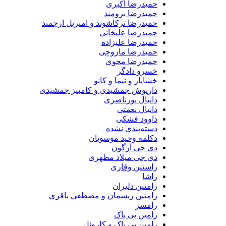
حمیدرضا اکبری
حمیدرضا برومند
حمیدرضا ترکاشوند و امیریل ارجمند
حمیدرضا علیخانی
حمیدرضا علیزاده
حمیدرضا مازوچی
حمیدرضا محوی
خسرو دادگر
خشایار و نیما و کانو
داریوش جمشیدی و کامبیز جمشیدی
دانیال پورناصری
دانیال نعمتی
داوود فشکی
دسته‌بندی نشده
دکلمه وحید موسویان
دی جی آرگون
دی جی میلاد مظهری
راستین وقاری
راشا
رامتین دلیران
رامتین ریسمان و مصطفی باقری
رامسز
رامین بی باک
رامین بی باک و کاروئل