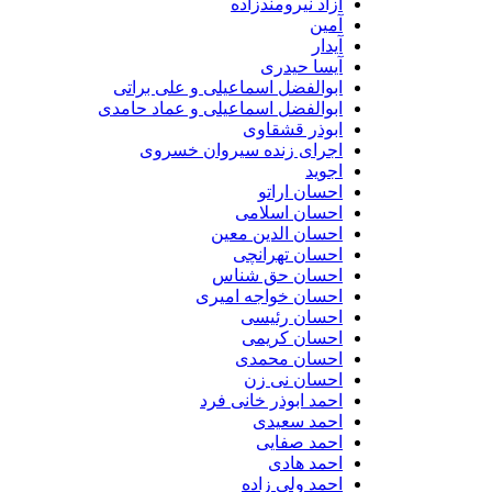
آزاد نیرومندزاده
آمین
آیدار
آیسا حیدری
ابوالفضل اسماعیلی و علی براتی
ابوالفضل اسماعیلی و عماد حامدی
ابوذر قشقاوی
اجرای زنده سیروان خسروی
اجوید
احسان اراتو
احسان اسلامی
احسان الدین معین
احسان تهرانچی
احسان حق شناس
احسان خواجه امیری
احسان رئیسی
احسان کریمی
احسان محمدی
احسان نی زن
احمد ابوذر خانی فرد
احمد سعیدی
احمد صفایی
احمد هادی
احمد ولی زاده