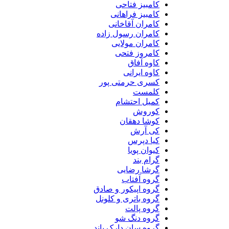
کامبیز فتاحی
کامبیز فراهانی
کامران آقاخانی
کامران رسول زاده
کامران مولایی
کامروز فتحی
کاوه آفاق
کاوه ایرانی
کسری حرمتی پور
کلمست
کمیل احتشام
کوروش
کوشا دهقان
کی آرش
کیا دپرس
کیوان پویا
گرام بند
گرشا رضایی
گروه آفتاب
گروه اپیکور و صادق
گروه باتری و کلونل
گروه پالت
گروه دنگ شو
گروه سان دارک باند