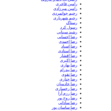
رامین فاخری
رامین میرزادی
رحیم جوانمردی
رحیم شهریاری
رستاک
رسول کرد
رشید سینایی
رضا احسانی
رضا احمدی
رضا اسپاد
رضا استادی
رضا افشار
رضا اکبری
رضا بهاری
رضا بیدرام
رضا تقوی
رضا چناری
رضا خادمیان
رضا رخساری
رضا رزم آرا
رضا روح پور
رضا ساداتی
رضا ساسان پور