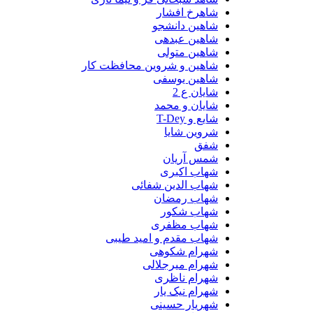
شاهرخ افشار
شاهین دانشجو
شاهین عبدهی
شاهین متولی
شاهین و شروین محافظت کار
شاهین یوسفی
شایان ع 2
شایان و محمد
شایع و T-Dey
شروین شایا
شفق
شمس آریان
شهاب اکبری
شهاب الدین شفائی
شهاب رمضان
شهاب شکور
شهاب مظفری
شهاب مقدم و امید طیبی
شهرام شکوهی
شهرام میرجلالی
شهرام ناظری
شهرام نیک یار
شهریار حسینی