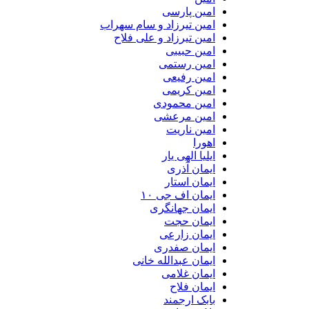
امین پارسی
امین تیرزاد و سام سهراب
امین تیرزاد و علی فلاح
امین حبیبی
امین رستمی
امین رفیعی
امین کریمی
امین محمودی
امین مرعشی
امین ناریت
اهورا
ایلیا الهی یار
ایمان آذری
ایمان استار
ایمان اف جی ۱۰
ایمان جهانگری
ایمان حجت
ایمان زارعی
ایمان صفدری
ایمان عبدالله خانی
ایمان غلامی
ایمان فلاح
بابک ارجمند