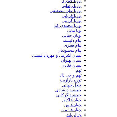
پوریا حیدری
پوریا رضایی
پوریا علی مصطفی
پوریا قربانی
پوریا گرامی
پوریا محمدی کیا
پویا بیاتی
پویان جناتی
پیام دلپسند
پیام فخری
پیام محمودیان
پیمان اشرفی و مهرداد قیمنی
پیمان پهلوان
پیمان قنادی
تهم
تهم و جی دال
تورج پارازیت
جلال جهانی
جمشید دلشادی
جمشید گرکانی
جواد خاکپور
جواد فیض
جواد قسمت
چاپار باند