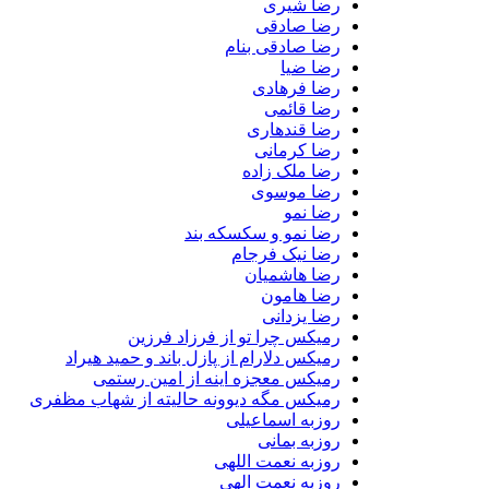
رضا شیری
رضا صادقی
رضا صادقی بنام
رضا ضیا
رضا فرهادی
رضا قائمی
رضا قندهاری
رضا کرمانی
رضا ملک زاده
رضا موسوی
رضا نمو
رضا نمو و سکسکه بند
رضا نیک فرجام
رضا هاشمیان
رضا هامون
رضا یزدانی
رمیکس چرا تو از فرزاد فرزین
رمیکس دلارام از پازل باند و حمید هیراد
رمیکس معجزه اینه از امین رستمی
رمیکس مگه دیوونه حالیته از شهاب مظفری
روزبه اسماعیلی
روزبه بمانی
روزبه نعمت اللهی
روزبه نعمت الهی