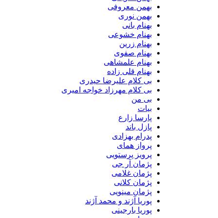
بهمن معروفی
بهمن نوری
بهنام بانی
بهنام خشوعی
بهنام زرین
بهنام صفوی
بهنام علمشاهی
بهنام قلی زاده
بی کلام علیرضا حیدری
بی کلام مهرزاد خواجه امیری
بی من
بیات
پارسا زارع
پازل باند
پدرام بهزادی
پرواز همای
پرویز پرستویی
پژمان آر جی
پژمان غلامی
پژمان کلانی
پژمان مینویی
پوریا آژند و محمد آژند
پوریا بارجینی