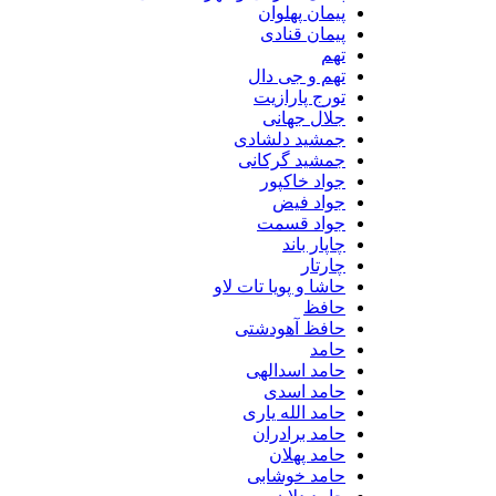
پیمان پهلوان
پیمان قنادی
تهم
تهم و جی دال
تورج پارازیت
جلال جهانی
جمشید دلشادی
جمشید گرکانی
جواد خاکپور
جواد فیض
جواد قسمت
چاپار باند
چارتار
حاشا و پویا تات لاو
حافظ
حافظ آهودشتی
حامد
حامد اسدالهی
حامد اسدی
حامد الله یاری
حامد برادران
حامد پهلان
حامد خوشابی