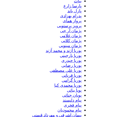
بیات
پارسا زارع
پازل باند
پدرام بهزادی
پرواز همای
پرویز پرستویی
پژمان آر جی
پژمان غلامی
پژمان کلانی
پژمان مینویی
پوریا آژند و محمد آژند
پوریا بارجینی
پوریا حیدری
پوریا رضایی
پوریا علی مصطفی
پوریا قربانی
پوریا گرامی
پوریا محمدی کیا
پویا بیاتی
پویان جناتی
پیام دلپسند
پیام فخری
پیام محمودیان
پیمان اشرفی و مهرداد قیمنی