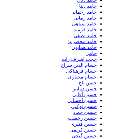
حامد دلان
حامد دنتا
حامد رحمانی
حامد زمانی
حامد سیاهی
حامد فرمند
حامد لطفی
حامد محضرنیا
حامد همایون
حامی
حجت اشرف زاده
حسام الدین سراج
حسام فرهناکی
حسام مختاری
حسن تاج
حسن دنیابین
حسین آقایی
حسین احسانی
حسین توکلی
حسین حماد
حسین رخصت
حسین قنبری
حسین کریمی
حسین گنجی