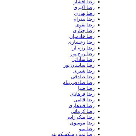
رضا افشار
رضا اکبری
رضا بهاری
رضا بیدرام
رضا تقوی
رضا چناری
رضا خادمیان
رضا رخساری
رضا رزم آرا
رضا روح پور
رضا ساداتی
رضا ساسان پور
رضا شیری
رضا صادقی
رضا صادقی بنام
رضا ضیا
رضا فرهادی
رضا قائمی
رضا قندهاری
رضا کرمانی
رضا ملک زاده
رضا موسوی
رضا نمو
رضا نمو و سکسکه بند