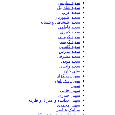
سعید ساینس
سعید شاه بیگ
سعید عرب
سعید علیپوریان
سعید علیشاهی و بتسابه
سعید فاطمی
سعید کبیری
سعید کرمانی
سعید کریمی
سعید گلشنی
سعید مدرس
سعید مشرقی
سعید موذن
سعید واحدی
سلی خان
سهراب پاکزاد
سهراب فرتاش
سهیل
سهیل جامی
سهیل حیدری
سهیل خدابنده و امیرال و طرفه
سهیل محمدی
سیامک عباسی
سید حجّت نبوی منش «کاوه»