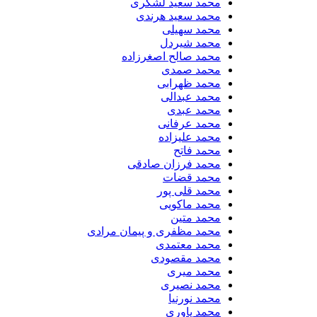
محمد سعید لشگری
محمد سعید هرندی
محمد سهیلی
​محمد شیردل
محمد صالح اصغرزاده
محمد صمدی
محمد ظهرابی
محمد عبدالی
محمد عبدی
محمد عرفانی
محمد علیزاده
محمد فاتح
محمد فرزان صادقی
محمد قضات
محمد قلی پور
محمد ماکویی
محمد متین
محمد مظفری و پیمان مرادی
محمد معتمدی
محمد مقصودی
محمد میری
محمد نصیری
محمد نورنیا
محمد یاوری