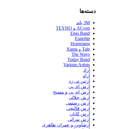
دسته‌ها
3M باند
ACven و TEYHO
Emo Band
Espertip
Homxigen
Tale و Xanta
The Ways
Today Band
Various Artists
آراد
آراو
آرتین تی زد
آرش ای پی
آرش ای پی و مسیح
آرش جلالی
آرش رستمی
آرش قالیچی
آرش کایان
آرش نورائی
آرشاوین و عمران طاهری