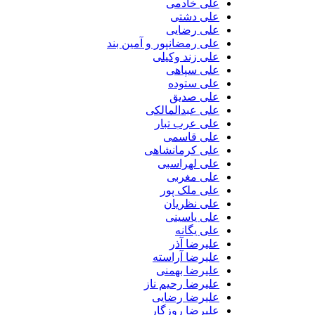
علی خادمی
علی دشتی
علی رضایی
علی رمضانپور و آمین بند
علی زند وکیلی
علی سپاهی
علی ستوده
علی صدیق
علی عبدالمالکی
علی عرب تبار
علی قاسمی
علی کرمانشاهی
علی لهراسبی
علی مغربی
علی ملک پور
علی نظریان
علی یاسینی
علی یگانه
علیرضا آذر
علیرضا آراسته
علیرضا بهمنی
علیرضا رحیم ناز
علیرضا رضایی
علیرضا روزگار