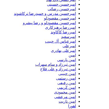
امیرحسین حسینی
امیرحسین رضائی
امیرحسین مدرس و حمیدرضا ترکاشوند
امیرحسین مقصودلو
امیرحسین مقصودلو و رضا پیشرو
امیررضا پرهیزکاری
امیررضا کاکاوند
امیرسعید
امیرعباس آل حبیب
امیرعلی
امیرعلی بهادری
امین
امین پارسی
امین تیرزاد و سام سهراب
امین تیرزاد و علی فلاح
امین حبیبی
امین رستمی
امین رفیعی
امین کریمی
امین محمودی
امین مرعشی
امین ناریت
اهورا