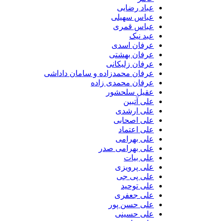
عباد رضایی
عباس سهیلی
عباس قمری
عبد نیک
عرفان اسدی
عرفان بهشتی
عرفان زلیکانی
عرفان محمدزاده و سامان داداشی
عرفان محمدی زاده
عقیل سلحشور
علی آتبین
علی ارشدی
علی اصحابی
علی اعتماد
علی بهرامی
علی بهرامی صدر
علی بیات
علی پرویزی
علی پی جی
علی توحید
علی جعفری
علی حسن پور
علی حسینی