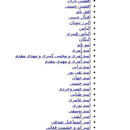
افشین باران
افشین حسنی
افق باند
اقبال حبیبی
البرز نبویان
الیاس
الیاس قنبرى
الیکان
امو باند
امید آمری
امید آمری و مجتبی کبیری و مهدى مقدم
امید آمری و مهدی مقدم
امید ترابی
امید تقی پور
امید جهان
امید حسنی
امید خسروجردی
امید طبایی
امید عامری
امید نوری
امید یوسفی
امیر آتشی
امیر اسماعیل صدفی
امیر اند و حشمت فغانی