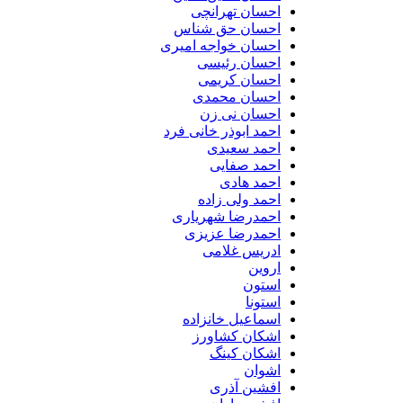
احسان تهرانچی
احسان حق شناس
احسان خواجه امیری
احسان رئیسی
احسان کریمی
احسان محمدی
احسان نی زن
احمد ابوذر خانی فرد
احمد سعیدی
احمد صفایی
احمد هادی
احمد ولی زاده
احمدرضا شهریاری
احمدرضا عزیزی
ادریس غلامی
اروین
استون
استونا
اسماعیل خانزاده
اشکان کشاورز
اشکان کینگ
اشوان
افشین آذری