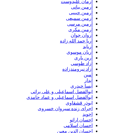
آرمان علیدوست
آرمین بیانی
آرمین حبیبی
آرمین سمیعی
آرمین مرسی
آرمین مکری
آروان جوان
آریا حمد الله زاده
آریابد
آریان موسوی
آرین یاری
آزاد طوسی
آزاد نیرومندزاده
آمین
آیدار
آیسا حیدری
ابوالفضل اسماعیلی و علی براتی
ابوالفضل اسماعیلی و عماد حامدی
ابوذر قشقاوی
اجرای زنده سیروان خسروی
اجوید
احسان اراتو
احسان اسلامی
احسان الدین معین