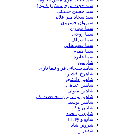
سید حجت نبوی منش ( کاوه )
سید حسین حسینى
سید سجاد میر علائی
سیروان خسروی
سینا حجازی
سینا روحی
سینا سرلک
سینا شعبانخانی
سینا مقدم
سینا هاترد
شارمین
شاهد سبحانی فر و نیما تاری
شاهرخ افشار
شاهین دانشجو
شاهین عبدهی
شاهین متولی
شاهین و شروین محافظت کار
شاهین یوسفی
شایان ع 2
شایان و محمد
شایع و T-Dey
شروین شایا
شفق