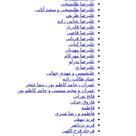
علیرضا طلیسچی
علیرضا طلیسچی و سعید آتانی
علیرضا ظریف
علیرضا عباس زاده
علیرضا قادری
علیرضا قاضی
علیرضا قربانی
علیرضا کیایی
علیرضا مهدیان
علیرضا مهرکام
علیرضا ندرلو
علیرضا ی
علیشمس و مهدی جهانی
عماد طالب زاده
عمران ، حامد کاظم پور ، نیما حنجر
عمران و مجید سنسی و حامد کاظم پور
فاتح نورایی
فاروق جدلی
فاطمه
فاطمه و رضا شیری
فربد بیهقی
فربد یزدانفر
فرجاد فرج اللهی