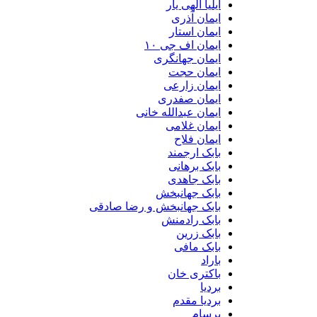
ایلیا الهی یار
ایمان آذری
ایمان استار
ایمان اف جی ۱۰
ایمان جهانگری
ایمان حجت
ایمان زارعی
ایمان صفدری
ایمان عبدالله خانی
ایمان غلامی
ایمان فلاح
بابک ارجمند
بابک برهانی
بابک جاهدی
بابک جهانبخش
بابک جهانبخش و رضا صادقی
بابک رادمنش
بابک زرین
بابک مافی
باراد
باکتری خان
بردیا
بردیا مقدم
برسام