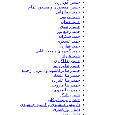
حسین گودرزی
حسین مقصودی و مسعود اتمام
حمید جمالزایی
حمید حریفی
حمید خندان
حمید رضوی
حمید رفیع پور
حمید شکرانه
حمید عسکری
حمید قهاری
حمید گودرزی و میلاد بابایی
حمید هیراد
حمیدرضا اکبری
حمیدرضا برومند
حمیدرضا ترکاشوند و امیریل ارجمند
حمیدرضا علیخانی
حمیدرضا علیزاده
حمیدرضا مازوچی
حمیدرضا محوی
خسرو دادگر
خشایار و نیما و کانو
داریوش جمشیدی و کامبیز جمشیدی
دانیال پورناصری
دانیال نعمتی