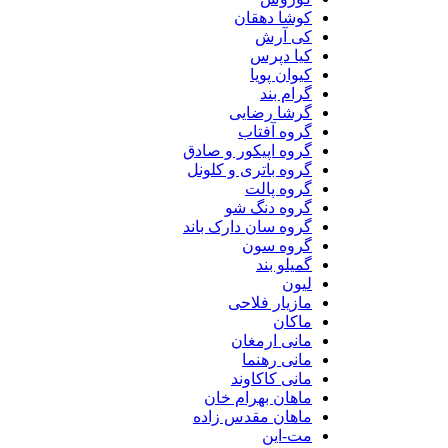
کوشا دهقان
کی آرش
کیا دپرس
کیوان پویا
گرام بند
گرشا رضایی
گروه آفتاب
گروه اپیکور و صادق
گروه باتری و کلونل
گروه پالت
گروه دنگ شو
گروه سان دارک باند
گروه سون
گمیلو بند
لیون
مازیار فلاحی
ماکان
مانی ارمغان
مانی رهنما
مانی کاکاوند
ماهان بهرام خان
ماهان مقدس زاده
مت-این