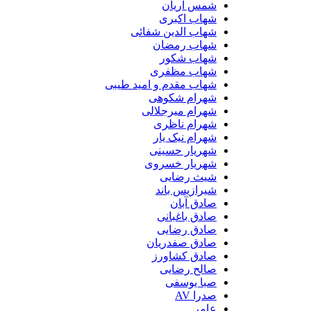
شمس آریان
شهاب اکبری
شهاب الدین شفائی
شهاب رمضان
شهاب شکور
شهاب مظفری
شهاب مقدم و امید طیبی
شهرام شکوهی
شهرام میرجلالی
شهرام ناظری
شهرام نیک یار
شهریار حسینی
شهریار خسروی
شیث رضایی
شیرازیس باند
صادق آبان
صادق باغبانی
صادق رضایی
صادق صفدریان
صادق کشاورز
صالح رضایی
صبا یوسفی
صدرا AV
عامر