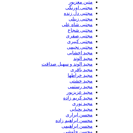
متین معزپور
مجتبی اورنگی
مجتبی دل زنده
مجتبی زینلی
مجتبی شاه علی
مجتبی شجاع
مجتبی صفری
مجتبی کبیری
مجتبی نجیمی
مجید اخشابی
مجید الوند‎
مجید الوند و سهیل صداقت
مجید باقری
مجید خراطها
مجید خشتی
مجید رستمی
مجید عزیزپور
مجید کریم زاده
مجید نوری
مجید یحیایی
محسن ابراری
محسن ابراهیم زاده
محسن ابراهیمی
محسن چاوشی