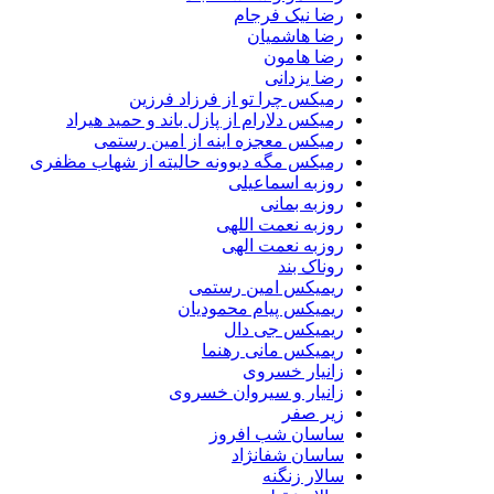
رضا نیک فرجام
رضا هاشمیان
رضا هامون
رضا یزدانی
رمیکس چرا تو از فرزاد فرزین
رمیکس دلارام از پازل باند و حمید هیراد
رمیکس معجزه اینه از امین رستمی
رمیکس مگه دیوونه حالیته از شهاب مظفری
روزبه اسماعیلی
روزبه بمانی
روزبه نعمت اللهی
روزبه نعمت الهی
روناک بند
ریمیکس امین رستمی
ریمیکس پیام محمودیان
ریمیکس جی دال
ریمیکس مانی رهنما
زانیار خسروی
زانیار و سیروان خسروی
زیر صفر
ساسان شب افروز
ساسان شفانژاد
سالار زنگنه