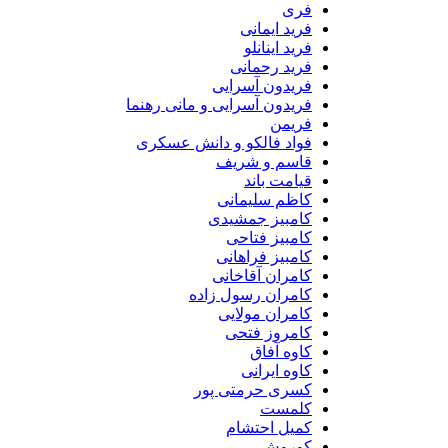
فری
فرید ایمانی
فرید اینانلو
فرید رحمانی
فریدون آسرایی
فریدون آسرایی و مانی رهنما
فریمن
فواد فالکو و دانش عسکری
قاسم و شریف
قیامت باند
کاظم سلیمانی
کامبیز جمشیدی
کامبیز فتاحی
کامبیز فراهانی
کامران آقاخانی
کامران رسول زاده
کامران مولایی
کامروز فتحی
کاوه آفاق
کاوه ایرانی
کسری حرمتی پور
کلمست
کمیل احتشام
کوروش