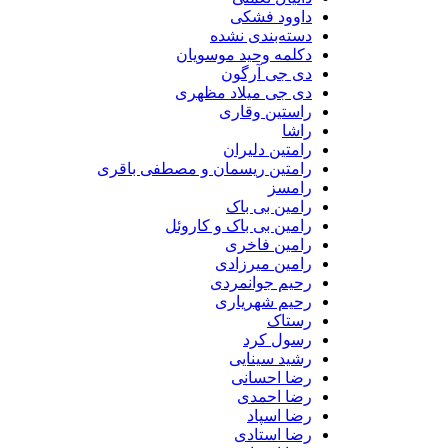
داوود فشکی
دسته‌بندی نشده
دکلمه وحید موسویان
دی جی آرگون
دی جی میلاد مظهری
راستین وقاری
راشا
رامتین دلیران
رامتین ریسمان و مصطفی باقری
رامسز
رامین بی باک
رامین بی باک و کاروئل
رامین فاخری
رامین میرزادی
رحیم جوانمردی
رحیم شهریاری
رستاک
رسول کرد
رشید سینایی
رضا احسانی
رضا احمدی
رضا اسپاد
رضا استادی