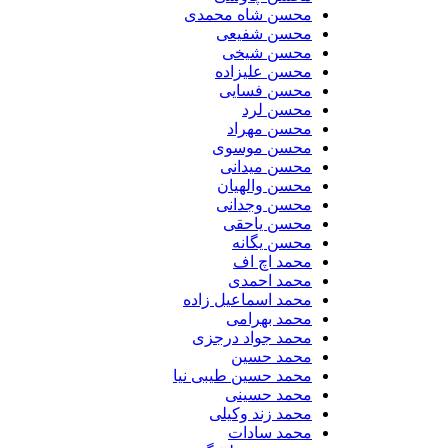
محسن شاه محمدی
محسن شفیعی
محسن شیخی
محسن علیزاده
محسن فسایی
محسن لرد
محسن مهراد
محسن موسوی
محسن میدانی
محسن والهیان
محسن وجدانی
محسن یاحقی
محسن یگانه
محمد اچ اف
محمد احمدی
محمد اسماعیل زاده
محمد بهرامی
محمد جواد درجزی
محمد حسین
محمد حسین طیبی نیا
محمد حسینی
محمد زند وکیلی
محمد سادات