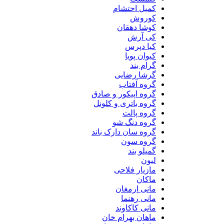
کمیل احتشام
کوروش
کوشا دهقان
کی آرش
کیا دپرس
کیوان پویا
گرام بند
گرشا رضایی
گروه آفتاب
گروه اپیکور و صادق
گروه باتری و کلونل
گروه پالت
گروه دنگ شو
گروه سان دارک باند
گروه سون
گمیلو بند
لیون
مازیار فلاحی
ماکان
مانی ارمغان
مانی رهنما
مانی کاکاوند
ماهان بهرام خان