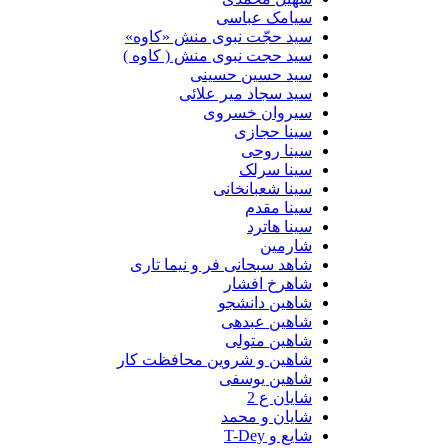
سیامک عباسی
سید حجّت نبوی منش «کاوه»
سید حجت نبوی منش ( کاوه )
سید حسین حسینى
سید سجاد میر علائی
سیروان خسروی
سینا حجازی
سینا روحی
سینا سرلک
سینا شعبانخانی
سینا مقدم
سینا هاترد
شارمین
شاهد سبحانی فر و نیما تاری
شاهرخ افشار
شاهین دانشجو
شاهین عبدهی
شاهین متولی
شاهین و شروین محافظت کار
شاهین یوسفی
شایان ع 2
شایان و محمد
شایع و T-Dey