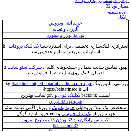
اوکلی لایسنس رایگان نود 32
همیار نود 32
بهترین سئو
رایگان
خرید آنتی ویروس
آلرژی و تغذیه
نود 32 یوزر و پسورد
استراتژی لینک‌سازی تخصصی برای استارتاپ‌ها
بک لینک پروفایلی
تا
استارتاپ سریع‌تر به بازار هدف برسد
بهبود نمایش سایت شما در جستجوهای کلیدی
شرکت سئو سایت
تا
احتمال کلیک روی سایت شما افزایش یابد
بررسی مانیتورینگ
خرید backlinks http://behtarinbacklink.com/
چک
اپ https://behtarinseo.ir/
لیست backlink
بکلینک قوی
و gov سایت بهترین
خرید نود 32 ارزان
متخصص بک لینک پروفایلی
خرید بکلینک
و رپرتاژ آگهی قیمت سئو
هزینه رپرتاژ
بک لینک فارسی
و edu خرید بازدید گوگل
لایسنس رایگان نود 32 ورژن 15 به تاریخ امروز
license nod32