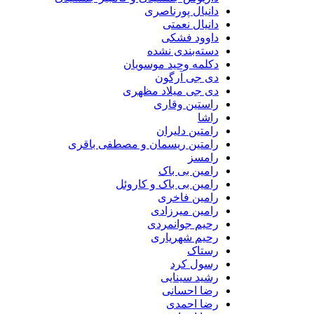
دانیال پورناصری
دانیال نعمتی
داوود فشکی
دسته‌بندی نشده
دکلمه وحید موسویان
دی جی آرگون
دی جی میلاد مظهری
راستین وقاری
راشا
رامتین دلیران
رامتین ریسمان و مصطفی باقری
رامسز
رامین بی باک
رامین بی باک و کاروئل
رامین فاخری
رامین میرزادی
رحیم جوانمردی
رحیم شهریاری
رستاک
رسول کرد
رشید سینایی
رضا احسانی
رضا احمدی