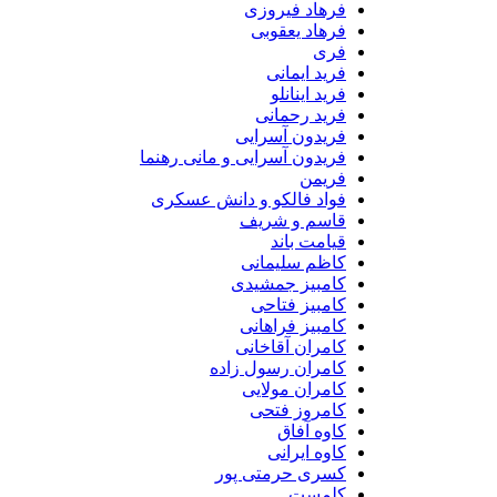
فرهاد فیروزی
فرهاد یعقوبی
فری
فرید ایمانی
فرید اینانلو
فرید رحمانی
فریدون آسرایی
فریدون آسرایی و مانی رهنما
فریمن
فواد فالکو و دانش عسکری
قاسم و شریف
قیامت باند
کاظم سلیمانی
کامبیز جمشیدی
کامبیز فتاحی
کامبیز فراهانی
کامران آقاخانی
کامران رسول زاده
کامران مولایی
کامروز فتحی
کاوه آفاق
کاوه ایرانی
کسری حرمتی پور
کلمست