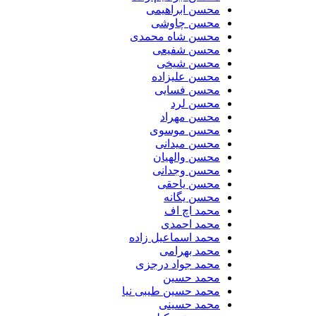
محسن ابراهیمی
محسن چاوشی
محسن شاه محمدی
محسن شفیعی
محسن شیخی
محسن علیزاده
محسن فسایی
محسن لرد
محسن مهراد
محسن موسوی
محسن میدانی
محسن والهیان
محسن وجدانی
محسن یاحقی
محسن یگانه
محمد اچ اف
محمد احمدی
محمد اسماعیل زاده
محمد بهرامی
محمد جواد درجزی
محمد حسین
محمد حسین طیبی نیا
محمد حسینی