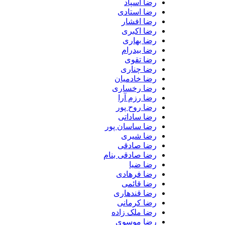
رضا اسپاد
رضا استادی
رضا افشار
رضا اکبری
رضا بهاری
رضا بیدرام
رضا تقوی
رضا چناری
رضا خادمیان
رضا رخساری
رضا رزم آرا
رضا روح پور
رضا ساداتی
رضا ساسان پور
رضا شیری
رضا صادقی
رضا صادقی بنام
رضا ضیا
رضا فرهادی
رضا قائمی
رضا قندهاری
رضا کرمانی
رضا ملک زاده
رضا موسوی