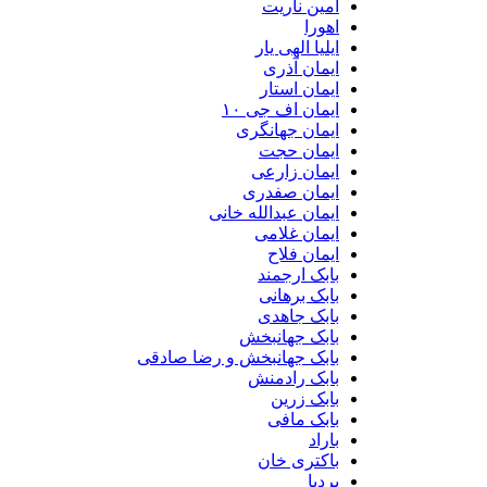
امین ناریت
اهورا
ایلیا الهی یار
ایمان آذری
ایمان استار
ایمان اف جی ۱۰
ایمان جهانگری
ایمان حجت
ایمان زارعی
ایمان صفدری
ایمان عبدالله خانی
ایمان غلامی
ایمان فلاح
بابک ارجمند
بابک برهانی
بابک جاهدی
بابک جهانبخش
بابک جهانبخش و رضا صادقی
بابک رادمنش
بابک زرین
بابک مافی
باراد
باکتری خان
بردیا