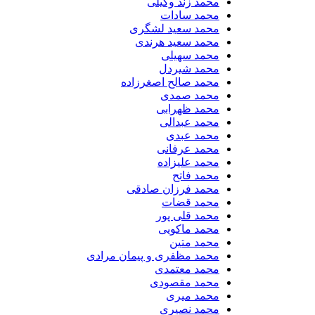
محمد زند وکیلی
محمد سادات
محمد سعید لشگری
محمد سعید هرندی
محمد سهیلی
​محمد شیردل
محمد صالح اصغرزاده
محمد صمدی
محمد ظهرابی
محمد عبدالی
محمد عبدی
محمد عرفانی
محمد علیزاده
محمد فاتح
محمد فرزان صادقی
محمد قضات
محمد قلی پور
محمد ماکویی
محمد متین
محمد مظفری و پیمان مرادی
محمد معتمدی
محمد مقصودی
محمد میری
محمد نصیری