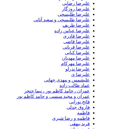
علیرضا رضایی
علیرضا روزگار
علیرضا طلیسچی
علیرضا طلیسچی و سعید آتانی
علیرضا ظریف
علیرضا عباس زاده
علیرضا قادری
علیرضا قاضی
علیرضا قربانی
علیرضا کیایی
علیرضا مهدیان
علیرضا مهرکام
علیرضا ندرلو
علیرضا ی
علیشمس و مهدی جهانی
عماد طالب زاده
عمران ، حامد کاظم پور ، نیما حنجر
عمران و مجید سنسی و حامد کاظم پور
فاتح نورایی
فاروق جدلی
فاطمه
فاطمه و رضا شیری
فربد بیهقی