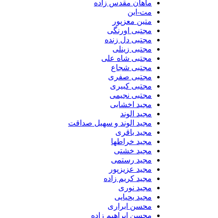
ماهان مقدس زاده
مت-این
متین معزپور
مجتبی اورنگی
مجتبی دل زنده
مجتبی زینلی
مجتبی شاه علی
مجتبی شجاع
مجتبی صفری
مجتبی کبیری
مجتبی نجیمی
مجید اخشابی
مجید الوند‎
مجید الوند و سهیل صداقت
مجید باقری
مجید خراطها
مجید خشتی
مجید رستمی
مجید عزیزپور
مجید کریم زاده
مجید نوری
مجید یحیایی
محسن ابراری
محسن ابراهیم زاده