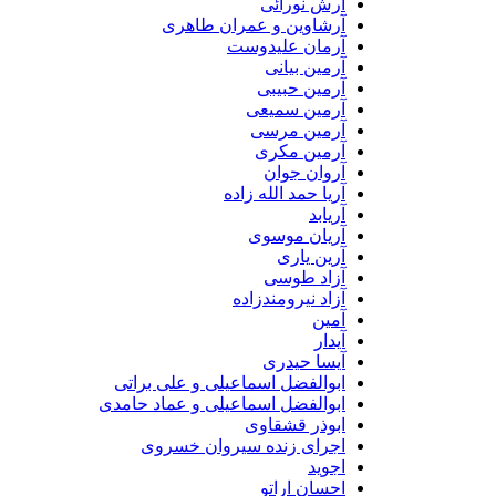
آرش نورائی
آرشاوین و عمران طاهری
آرمان علیدوست
آرمین بیانی
آرمین حبیبی
آرمین سمیعی
آرمین مرسی
آرمین مکری
آروان جوان
آریا حمد الله زاده
آریابد
آریان موسوی
آرین یاری
آزاد طوسی
آزاد نیرومندزاده
آمین
آیدار
آیسا حیدری
ابوالفضل اسماعیلی و علی براتی
ابوالفضل اسماعیلی و عماد حامدی
ابوذر قشقاوی
اجرای زنده سیروان خسروی
اجوید
احسان اراتو