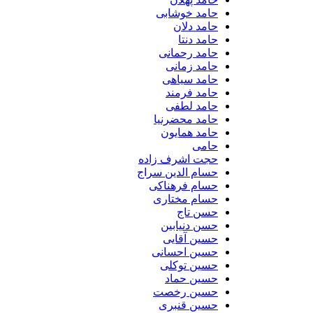
حامد خوشابی
حامد دلان
حامد دنتا
حامد رحمانی
حامد زمانی
حامد سیاهی
حامد فرمند
حامد لطفی
حامد محضرنیا
حامد همایون
حامی
حجت اشرف زاده
حسام الدین سراج
حسام فرهناکی
حسام مختاری
حسن تاج
حسن دنیابین
حسین آقایی
حسین احسانی
حسین توکلی
حسین حماد
حسین رخصت
حسین قنبری