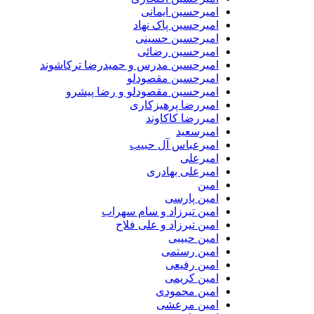
امیرحسین ایمانی
امیرحسین پاک نهاد
امیرحسین حسینی
امیرحسین رضائی
امیرحسین مدرس و حمیدرضا ترکاشوند
امیرحسین مقصودلو
امیرحسین مقصودلو و رضا پیشرو
امیررضا پرهیزکاری
امیررضا کاکاوند
امیرسعید
امیرعباس آل حبیب
امیرعلی
امیرعلی بهادری
امین
امین پارسی
امین تیرزاد و سام سهراب
امین تیرزاد و علی فلاح
امین حبیبی
امین رستمی
امین رفیعی
امین کریمی
امین محمودی
امین مرعشی