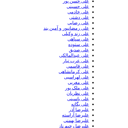
علی حسن پور
علی حسینی
علی خادمی
علی دشتی
علی رضایی
علی رمضانپور و آمین بند
علی زند وکیلی
علی سپاهی
علی ستوده
علی صدیق
علی عبدالمالکی
علی عرب تبار
علی قاسمی
علی کرمانشاهی
علی لهراسبی
علی مغربی
علی ملک پور
علی نظریان
علی یاسینی
علی یگانه
علیرضا آذر
علیرضا آراسته
علیرضا بهمنی
علیرضا رحیم ناز