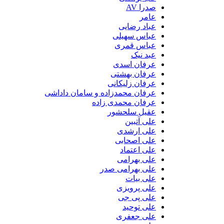
صدرا AV
عامر
عباد رضایی
عباس سهیلی
عباس قمری
عبد نیک
عرفان اسدی
عرفان بهشتی
عرفان زلیکانی
عرفان محمدزاده و سامان داداشی
عرفان محمدی زاده
عقیل سلحشور
علی آتبین
علی ارشدی
علی اصحابی
علی اعتماد
علی بهرامی
علی بهرامی صدر
علی بیات
علی پرویزی
علی پی جی
علی توحید
علی جعفری