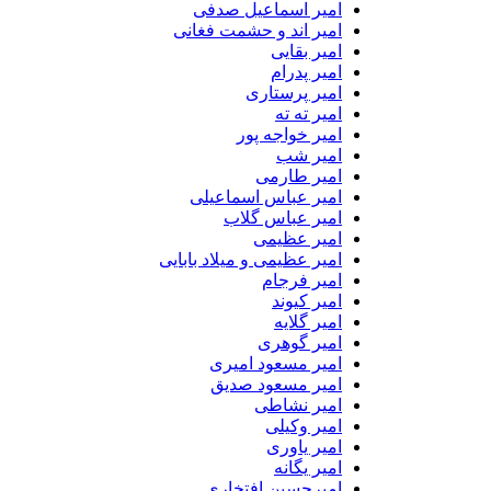
امیر اسماعیل صدفی
امیر اند و حشمت فغانی
امیر بقایی
امیر پدرام
امیر پرستاری
امیر ته ته
امیر خواجه پور
امیر شب
امیر طارمی
امیر عباس اسماعیلی
امیر عباس گلاب
امیر عظیمی
امیر عظیمی و میلاد بابایی
امیر فرجام
امیر کیوند
امیر گلایه
امیر گوهری
امیر مسعود امیری
امیر مسعود صدیق
امیر نشاطی
امیر وکیلی
امیر یاوری
امیر یگانه
امیرحسین افتخاری