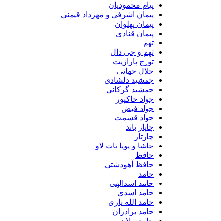
پیام محمودیان
پیمان اشرفی و مهرداد قیمنی
پیمان پهلوان
پیمان قنادی
تهم
تهم و جی دال
تورج پارازیت
جلال جهانی
جمشید دلشادی
جمشید گرکانی
جواد خاکپور
جواد فیض
جواد قسمت
چاپار باند
چارتار
حاشا و پویا تات لاو
حافظ
حافظ آهودشتی
حامد
حامد اسدالهی
حامد اسدی
حامد الله یاری
حامد برادران
حامد پهلان