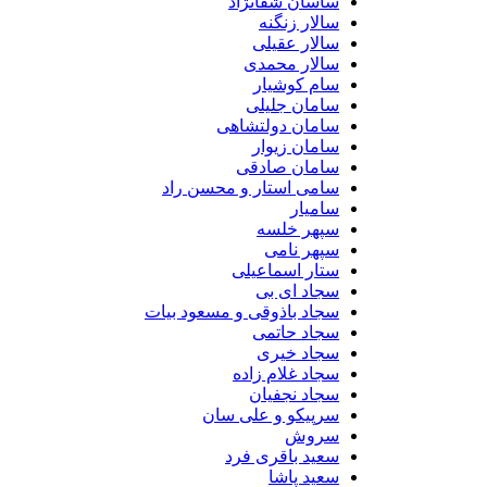
ساسان شفانژاد
سالار زنگنه
سالار عقیلی
سالار محمدی
سام کوشیار
سامان جلیلی
سامان دولتشاهی
سامان زیوار
سامان صادقی
سامی استار و محسن راد
سامیار
سپهر خلسه
سپهر نامی
ستار اسماعیلی
سجاد ای بی
سجاد باذوقی و مسعود بیات
سجاد حاتمی
سجاد خیری
سجاد غلام زاده
سجاد نجفیان
سرپیکو و علی سان
سروش
سعید باقری فرد
سعید پاشا