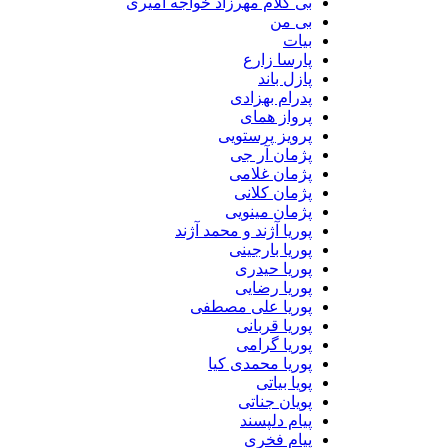
بی کلام مهرزاد خواجه امیری
بی من
بیات
پارسا زارع
پازل باند
پدرام بهزادی
پرواز همای
پرویز پرستویی
پژمان آر جی
پژمان غلامی
پژمان کلانی
پژمان مینویی
پوریا آژند و محمد آژند
پوریا بارجینی
پوریا حیدری
پوریا رضایی
پوریا علی مصطفی
پوریا قربانی
پوریا گرامی
پوریا محمدی کیا
پویا بیاتی
پویان جناتی
پیام دلپسند
پیام فخری