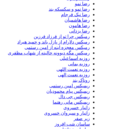
رضا نمو
رضا نمو و سکسکه بند
رضا نیک فرجام
رضا هاشمیان
رضا هامون
رضا یزدانی
رمیکس چرا تو از فرزاد فرزین
رمیکس دلارام از پازل باند و حمید هیراد
رمیکس معجزه اینه از امین رستمی
رمیکس مگه دیوونه حالیته از شهاب مظفری
روزبه اسماعیلی
روزبه بمانی
روزبه نعمت اللهی
روزبه نعمت الهی
روناک بند
ریمیکس امین رستمی
ریمیکس پیام محمودیان
ریمیکس جی دال
ریمیکس مانی رهنما
زانیار خسروی
زانیار و سیروان خسروی
زیر صفر
ساسان شب افروز