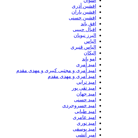
اشوان
افشین آذری
افشین باران
افشین حسنی
افق باند
اقبال حبیبی
البرز نبویان
الیاس
الیاس قنبرى
الیکان
امو باند
امید آمری
امید آمری و مجتبی کبیری و مهدى مقدم
امید آمری و مهدی مقدم
امید ترابی
امید تقی پور
امید جهان
امید حسنی
امید خسروجردی
امید طبایی
امید عامری
امید نوری
امید یوسفی
امیر آتشی