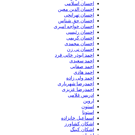
احسان اسلامی
احسان الدین معین
احسان تهرانچی
احسان حق شناس
احسان خواجه امیری
احسان رئیسی
احسان کریمی
احسان محمدی
احسان نی زن
احمد ابوذر خانی فرد
احمد سعیدی
احمد صفایی
احمد هادی
احمد ولی زاده
احمدرضا شهریاری
احمدرضا عزیزی
ادریس غلامی
اروین
استون
استونا
اسماعیل خانزاده
اشکان کشاورز
اشکان کینگ