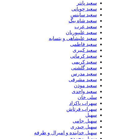
سعید پانتر
سعید چوپانی
سعید ساینس
سعید شاه بیگ
سعید عرب
سعید علیپوریان
سعید علیشاهی و بتسابه
سعید فاطمی
سعید کبیری
سعید کرمانی
سعید کریمی
سعید گلشنی
سعید مدرس
سعید مشرقی
سعید موذن
سعید واحدی
سلی خان
سهراب پاکزاد
سهراب فرتاش
سهیل
سهیل جامی
سهیل حیدری
سهیل خدابنده و امیرال و طرفه
سهیل محمدی