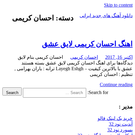
Skip to content
دانلود آهنگ های جدید ایرانی
دسته: احسان کریمی
دانلود
فول
آلبوم
اهنگ احسان کریمی لایق عشق
موزیک
اکتبر 16, 2017
احسان کریمی
احسان کریمی بنام لایق
دیدگاه‌ها
برای اهنگ احسان کریمی لایق عشق
بسته هستند
عشق با بالاترین کیفیت – Layegh Eshgh ترانه : باران بهرامی ,
تنظیم : احسان کریمی
Continue reading
Search for:
Search
مدیر :
خرید بک لینک فالو
آپدیت نود 32
پسورد نود 32