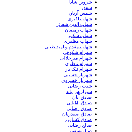
شروین شایا
شفق
شمس آریان
شهاب اکبری
شهاب الدین شفائی
شهاب رمضان
شهاب شکور
شهاب مظفری
شهاب مقدم و امید طیبی
شهرام شکوهی
شهرام میرجلالی
شهرام ناظری
شهرام نیک یار
شهریار حسینی
شهریار خسروی
شیث رضایی
شیرازیس باند
صادق آبان
صادق باغبانی
صادق رضایی
صادق صفدریان
صادق کشاورز
صالح رضایی
صبا یوسفی