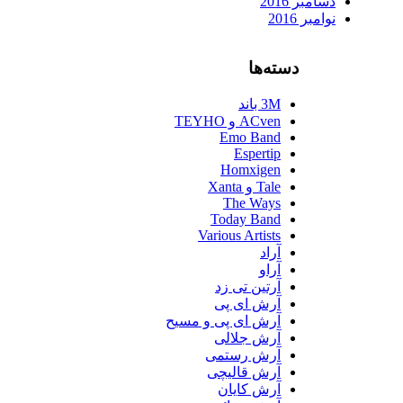
دسامبر 2016
نوامبر 2016
دسته‌ها
3M باند
ACven و TEYHO
Emo Band
Espertip
Homxigen
Tale و Xanta
The Ways
Today Band
Various Artists
آراد
آراو
آرتین تی زد
آرش ای پی
آرش ای پی و مسیح
آرش جلالی
آرش رستمی
آرش قالیچی
آرش کایان