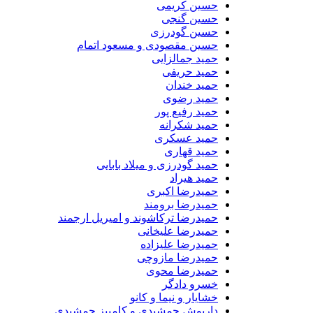
حسین کریمی
حسین گنجی
حسین گودرزی
حسین مقصودی و مسعود اتمام
حمید جمالزایی
حمید حریفی
حمید خندان
حمید رضوی
حمید رفیع پور
حمید شکرانه
حمید عسکری
حمید قهاری
حمید گودرزی و میلاد بابایی
حمید هیراد
حمیدرضا اکبری
حمیدرضا برومند
حمیدرضا ترکاشوند و امیریل ارجمند
حمیدرضا علیخانی
حمیدرضا علیزاده
حمیدرضا مازوچی
حمیدرضا محوی
خسرو دادگر
خشایار و نیما و کانو
داریوش جمشیدی و کامبیز جمشیدی