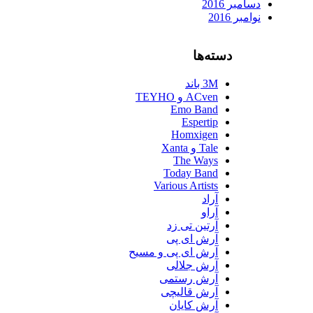
دسامبر 2016
نوامبر 2016
دسته‌ها
3M باند
ACven و TEYHO
Emo Band
Espertip
Homxigen
Tale و Xanta
The Ways
Today Band
Various Artists
آراد
آراو
آرتین تی زد
آرش ای پی
آرش ای پی و مسیح
آرش جلالی
آرش رستمی
آرش قالیچی
آرش کایان