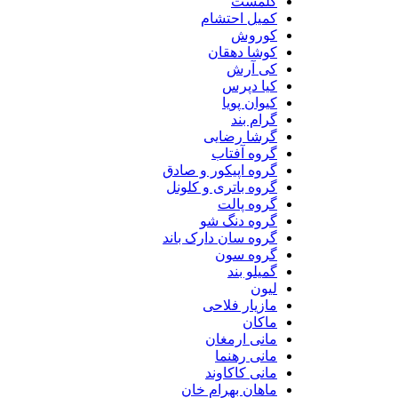
کلمست
کمیل احتشام
کوروش
کوشا دهقان
کی آرش
کیا دپرس
کیوان پویا
گرام بند
گرشا رضایی
گروه آفتاب
گروه اپیکور و صادق
گروه باتری و کلونل
گروه پالت
گروه دنگ شو
گروه سان دارک باند
گروه سون
گمیلو بند
لیون
مازیار فلاحی
ماکان
مانی ارمغان
مانی رهنما
مانی کاکاوند
ماهان بهرام خان