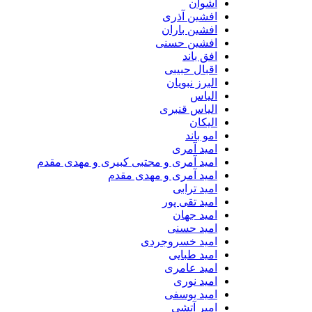
اشوان
افشین آذری
افشین باران
افشین حسنی
افق باند
اقبال حبیبی
البرز نبویان
الیاس
الیاس قنبرى
الیکان
امو باند
امید آمری
امید آمری و مجتبی کبیری و مهدى مقدم
امید آمری و مهدی مقدم
امید ترابی
امید تقی پور
امید جهان
امید حسنی
امید خسروجردی
امید طبایی
امید عامری
امید نوری
امید یوسفی
امیر آتشی