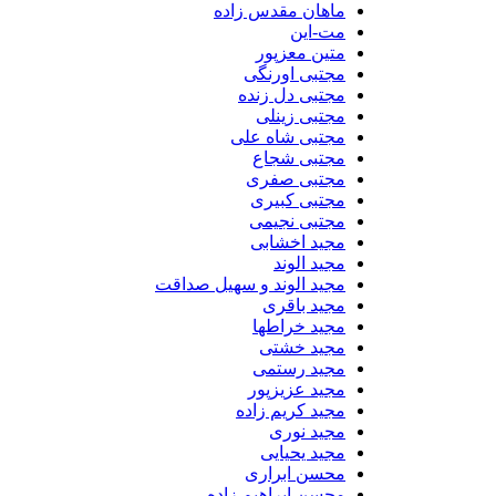
ماهان مقدس زاده
مت-این
متین معزپور
مجتبی اورنگی
مجتبی دل زنده
مجتبی زینلی
مجتبی شاه علی
مجتبی شجاع
مجتبی صفری
مجتبی کبیری
مجتبی نجیمی
مجید اخشابی
مجید الوند‎
مجید الوند و سهیل صداقت
مجید باقری
مجید خراطها
مجید خشتی
مجید رستمی
مجید عزیزپور
مجید کریم زاده
مجید نوری
مجید یحیایی
محسن ابراری
محسن ابراهیم زاده