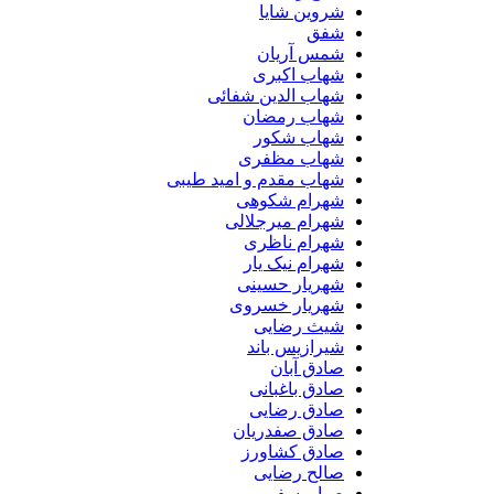
شروین شایا
شفق
شمس آریان
شهاب اکبری
شهاب الدین شفائی
شهاب رمضان
شهاب شکور
شهاب مظفری
شهاب مقدم و امید طیبی
شهرام شکوهی
شهرام میرجلالی
شهرام ناظری
شهرام نیک یار
شهریار حسینی
شهریار خسروی
شیث رضایی
شیرازیس باند
صادق آبان
صادق باغبانی
صادق رضایی
صادق صفدریان
صادق کشاورز
صالح رضایی
صبا یوسفی