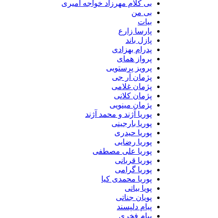
بی کلام مهرزاد خواجه امیری
بی من
بیات
پارسا زارع
پازل باند
پدرام بهزادی
پرواز همای
پرویز پرستویی
پژمان آر جی
پژمان غلامی
پژمان کلانی
پژمان مینویی
پوریا آژند و محمد آژند
پوریا بارجینی
پوریا حیدری
پوریا رضایی
پوریا علی مصطفی
پوریا قربانی
پوریا گرامی
پوریا محمدی کیا
پویا بیاتی
پویان جناتی
پیام دلپسند
پیام فخری