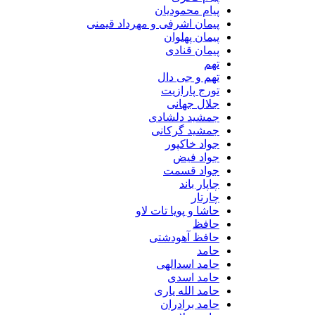
پیام محمودیان
پیمان اشرفی و مهرداد قیمنی
پیمان پهلوان
پیمان قنادی
تهم
تهم و جی دال
تورج پارازیت
جلال جهانی
جمشید دلشادی
جمشید گرکانی
جواد خاکپور
جواد فیض
جواد قسمت
چاپار باند
چارتار
حاشا و پویا تات لاو
حافظ
حافظ آهودشتی
حامد
حامد اسدالهی
حامد اسدی
حامد الله یاری
حامد برادران