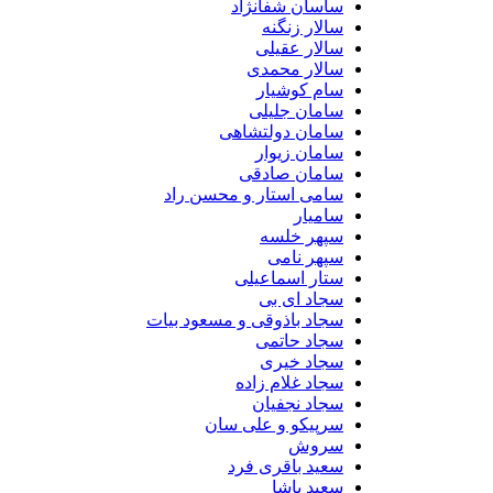
ساسان شفانژاد
سالار زنگنه
سالار عقیلی
سالار محمدی
سام کوشیار
سامان جلیلی
سامان دولتشاهی
سامان زیوار
سامان صادقی
سامی استار و محسن راد
سامیار
سپهر خلسه
سپهر نامی
ستار اسماعیلی
سجاد ای بی
سجاد باذوقی و مسعود بیات
سجاد حاتمی
سجاد خیری
سجاد غلام زاده
سجاد نجفیان
سرپیکو و علی سان
سروش
سعید باقری فرد
سعید پاشا