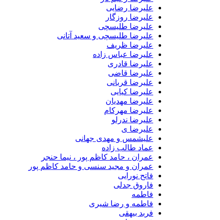
علیرضا رضایی
علیرضا روزگار
علیرضا طلیسچی
علیرضا طلیسچی و سعید آتانی
علیرضا ظریف
علیرضا عباس زاده
علیرضا قادری
علیرضا قاضی
علیرضا قربانی
علیرضا کیایی
علیرضا مهدیان
علیرضا مهرکام
علیرضا ندرلو
علیرضا ی
علیشمس و مهدی جهانی
عماد طالب زاده
عمران ، حامد کاظم پور ، نیما حنجر
عمران و مجید سنسی و حامد کاظم پور
فاتح نورایی
فاروق جدلی
فاطمه
فاطمه و رضا شیری
فربد بیهقی