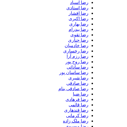
رضا اسپاد
رضا استادی
رضا افشار
رضا اکبری
رضا بهاری
رضا بیدرام
رضا تقوی
رضا چناری
رضا خادمیان
رضا رخساری
رضا رزم آرا
رضا روح پور
رضا ساداتی
رضا ساسان پور
رضا شیری
رضا صادقی
رضا صادقی بنام
رضا ضیا
رضا فرهادی
رضا قائمی
رضا قندهاری
رضا کرمانی
رضا ملک زاده
رضا موسوی