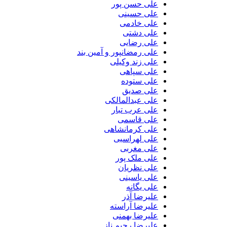
علی حسن پور
علی حسینی
علی خادمی
علی دشتی
علی رضایی
علی رمضانپور و آمین بند
علی زند وکیلی
علی سپاهی
علی ستوده
علی صدیق
علی عبدالمالکی
علی عرب تبار
علی قاسمی
علی کرمانشاهی
علی لهراسبی
علی مغربی
علی ملک پور
علی نظریان
علی یاسینی
علی یگانه
علیرضا آذر
علیرضا آراسته
علیرضا بهمنی
علیرضا رحیم ناز