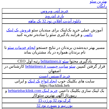
ئو
خرید آنتی ویروس
بازی اندروید
دانلود آپدیت آفلاین نود 32 یک ماهه
 عملی خرید بک‌لینک برای مبتدیان سئو
فروش بک لینک
دائمی
و فرآیند یادگیری سئو را ساده‌تر تجربه کنید
تر دیده‌شدن برندتان در نتایج جستجو
انجام خدمات سئو
تا
نام برندتان همواره در یاد مشتریان بماند
یادگیری محتوا
سئو behtarinseo.ir
رتبه اول CEO
رفتن کمپین
سئو سایت چیست behtarinseo.ir
کارشناس در
اصفهان
خرید لایسنس ایست
سایت های بکلینک خوب
ایجاد انواع بک لینک
و ایرانی
https://backlink.beh
ک سازی بکلینک داعمی
خرید لینک behtarinbacklink.com
و
ریپورتاژ آگهی بهترین سئوکار
کرک نود 32 ورژن 15
یوزرنیم و پسورد نود 32