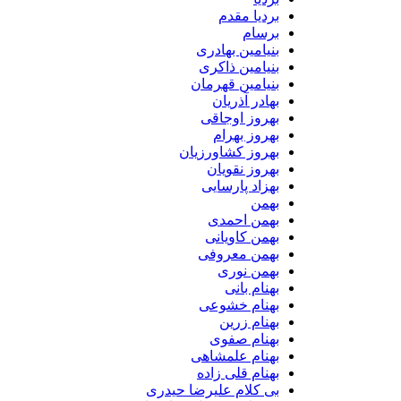
بردیا مقدم
برسام
بنیامین بهادری
بنیامین ذاکری
بنیامین قهرمان
بهادر آذریان
بهروز اوجاقی
بهروز بهرام
بهروز کشاورزیان
بهروز نقویان
بهزاد پارسایی
بهمن
بهمن احمدی
بهمن کاویانی
بهمن معروفی
بهمن نوری
بهنام بانی
بهنام خشوعی
بهنام زرین
بهنام صفوی
بهنام علمشاهی
بهنام قلی زاده
بی کلام علیرضا حیدری