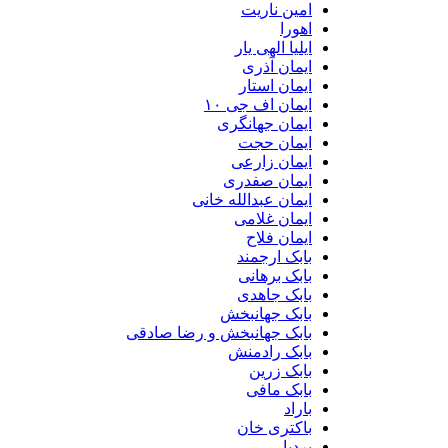
امین ناریت
اهورا
ایلیا الهی یار
ایمان آذری
ایمان استار
ایمان اف جی ۱۰
ایمان جهانگری
ایمان حجت
ایمان زارعی
ایمان صفدری
ایمان عبدالله خانی
ایمان غلامی
ایمان فلاح
بابک ارجمند
بابک برهانی
بابک جاهدی
بابک جهانبخش
بابک جهانبخش و رضا صادقی
بابک رادمنش
بابک زرین
بابک مافی
باراد
باکتری خان
بردیا