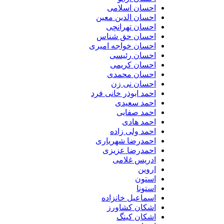
احسان اسلامی
احسان الدین معین
احسان تهرانچی
احسان حق شناس
احسان خواجه امیری
احسان رئیسی
احسان کریمی
احسان محمدی
احسان نی زن
احمد ابوذر خانی فرد
احمد سعیدی
احمد صفایی
احمد هادی
احمد ولی زاده
احمدرضا شهریاری
احمدرضا عزیزی
ادریس غلامی
اروین
استون
استونا
اسماعیل خانزاده
اشکان کشاورز
اشکان کینگ