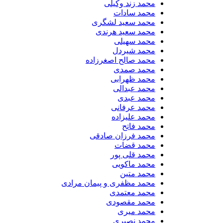
محمد زند وکیلی
محمد سادات
محمد سعید لشگری
محمد سعید هرندی
محمد سهیلی
​محمد شیردل
محمد صالح اصغرزاده
محمد صمدی
محمد ظهرابی
محمد عبدالی
محمد عبدی
محمد عرفانی
محمد علیزاده
محمد فاتح
محمد فرزان صادقی
محمد قضات
محمد قلی پور
محمد ماکویی
محمد متین
محمد مظفری و پیمان مرادی
محمد معتمدی
محمد مقصودی
محمد میری
محمد نصیری