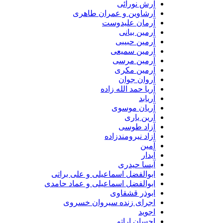
آرش نورائی
آرشاوین و عمران طاهری
آرمان علیدوست
آرمین بیانی
آرمین حبیبی
آرمین سمیعی
آرمین مرسی
آرمین مکری
آروان جوان
آریا حمد الله زاده
آریابد
آریان موسوی
آرین یاری
آزاد طوسی
آزاد نیرومندزاده
آمین
آیدار
آیسا حیدری
ابوالفضل اسماعیلی و علی براتی
ابوالفضل اسماعیلی و عماد حامدی
ابوذر قشقاوی
اجرای زنده سیروان خسروی
اجوید
احسان اراتو