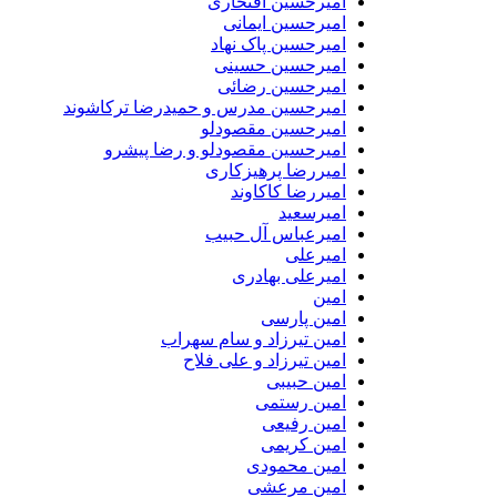
امیرحسین افتخاری
امیرحسین ایمانی
امیرحسین پاک نهاد
امیرحسین حسینی
امیرحسین رضائی
امیرحسین مدرس و حمیدرضا ترکاشوند
امیرحسین مقصودلو
امیرحسین مقصودلو و رضا پیشرو
امیررضا پرهیزکاری
امیررضا کاکاوند
امیرسعید
امیرعباس آل حبیب
امیرعلی
امیرعلی بهادری
امین
امین پارسی
امین تیرزاد و سام سهراب
امین تیرزاد و علی فلاح
امین حبیبی
امین رستمی
امین رفیعی
امین کریمی
امین محمودی
امین مرعشی