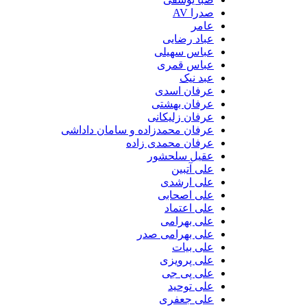
صدرا AV
عامر
عباد رضایی
عباس سهیلی
عباس قمری
عبد نیک
عرفان اسدی
عرفان بهشتی
عرفان زلیکانی
عرفان محمدزاده و سامان داداشی
عرفان محمدی زاده
عقیل سلحشور
علی آتبین
علی ارشدی
علی اصحابی
علی اعتماد
علی بهرامی
علی بهرامی صدر
علی بیات
علی پرویزی
علی پی جی
علی توحید
علی جعفری