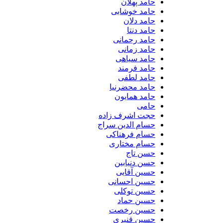
حامد پهلان
حامد خوشابی
حامد دلان
حامد دنتا
حامد رحمانی
حامد زمانی
حامد سیاهی
حامد فرمند
حامد لطفی
حامد محضرنیا
حامد همایون
حامی
حجت اشرف زاده
حسام الدین سراج
حسام فرهناکی
حسام مختاری
حسن تاج
حسن دنیابین
حسین آقایی
حسین احسانی
حسین توکلی
حسین حماد
حسین رخصت
حسین قنبری