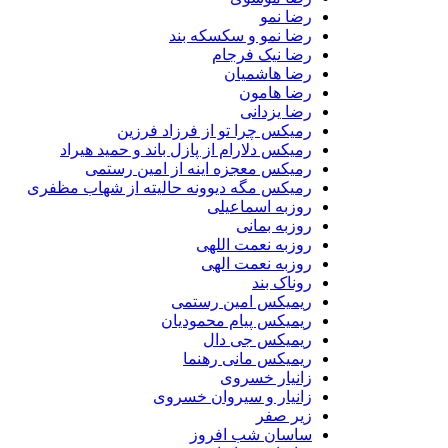
رضا نمو
رضا نمو و سکسکه بند
رضا نیک فرجام
رضا هاشمیان
رضا هامون
رضا یزدانی
رمیکس چرا تو از فرزاد فرزین
رمیکس دلارام از پازل باند و حمید هیراد
رمیکس معجزه اینه از امین رستمی
رمیکس مگه دیوونه حالیته از شهاب مظفری
روزبه اسماعیلی
روزبه بمانی
روزبه نعمت اللهی
روزبه نعمت الهی
روناک بند
ریمیکس امین رستمی
ریمیکس پیام محمودیان
ریمیکس جی دال
ریمیکس مانی رهنما
زانیار خسروی
زانیار و سیروان خسروی
زیر صفر
ساسان شب افروز