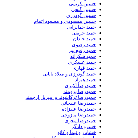
حسین کریمی
حسین گنجی
حسین گودرزی
حسین مقصودی و مسعود اتمام
حمید جمالزایی
حمید حریفی
حمید خندان
حمید رضوی
حمید رفیع پور
حمید شکرانه
حمید عسکری
حمید قهاری
حمید گودرزی و میلاد بابایی
حمید هیراد
حمیدرضا اکبری
حمیدرضا برومند
حمیدرضا ترکاشوند و امیریل ارجمند
حمیدرضا علیخانی
حمیدرضا علیزاده
حمیدرضا مازوچی
حمیدرضا محوی
خسرو دادگر
خشایار و نیما و کانو