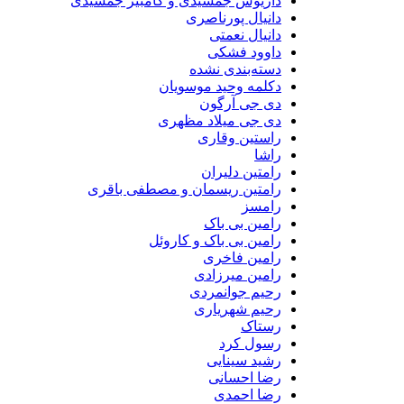
داریوش جمشیدی و کامبیز جمشیدی
دانیال پورناصری
دانیال نعمتی
داوود فشکی
دسته‌بندی نشده
دکلمه وحید موسویان
دی جی آرگون
دی جی میلاد مظهری
راستین وقاری
راشا
رامتین دلیران
رامتین ریسمان و مصطفی باقری
رامسز
رامین بی باک
رامین بی باک و کاروئل
رامین فاخری
رامین میرزادی
رحیم جوانمردی
رحیم شهریاری
رستاک
رسول کرد
رشید سینایی
رضا احسانی
رضا احمدی