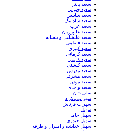
سعید پانتر
سعید چوپانی
سعید ساینس
سعید شاه بیگ
سعید عرب
سعید علیپوریان
سعید علیشاهی و بتسابه
سعید فاطمی
سعید کبیری
سعید کرمانی
سعید کریمی
سعید گلشنی
سعید مدرس
سعید مشرقی
سعید موذن
سعید واحدی
سلی خان
سهراب پاکزاد
سهراب فرتاش
سهیل
سهیل جامی
سهیل حیدری
سهیل خدابنده و امیرال و طرفه