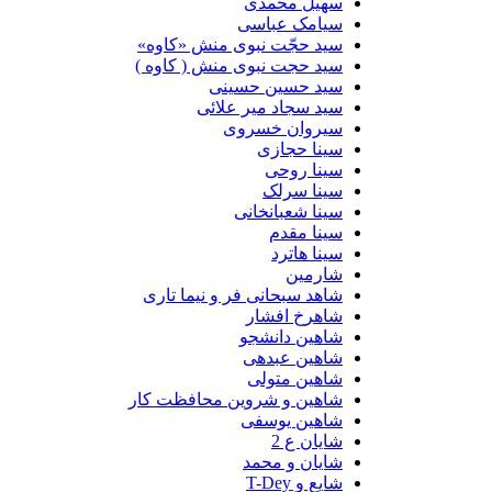
سهیل محمدی
سیامک عباسی
سید حجّت نبوی منش «کاوه»
سید حجت نبوی منش ( کاوه )
سید حسین حسینى
سید سجاد میر علائی
سیروان خسروی
سینا حجازی
سینا روحی
سینا سرلک
سینا شعبانخانی
سینا مقدم
سینا هاترد
شارمین
شاهد سبحانی فر و نیما تاری
شاهرخ افشار
شاهین دانشجو
شاهین عبدهی
شاهین متولی
شاهین و شروین محافظت کار
شاهین یوسفی
شایان ع 2
شایان و محمد
شایع و T-Dey