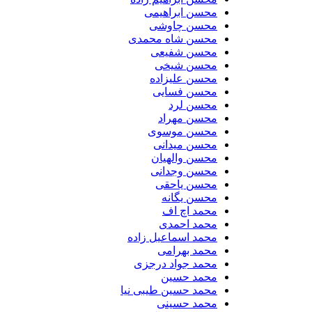
محسن ابراهیمی
محسن چاوشی
محسن شاه محمدی
محسن شفیعی
محسن شیخی
محسن علیزاده
محسن فسایی
محسن لرد
محسن مهراد
محسن موسوی
محسن میدانی
محسن والهیان
محسن وجدانی
محسن یاحقی
محسن یگانه
محمد اچ اف
محمد احمدی
محمد اسماعیل زاده
محمد بهرامی
محمد جواد درجزی
محمد حسین
محمد حسین طیبی نیا
محمد حسینی