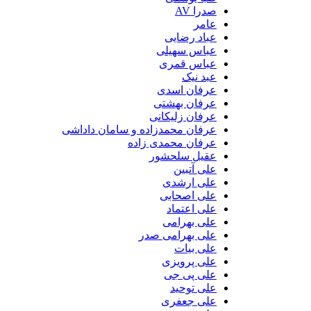
صدرا AV
عامر
عباد رضایی
عباس سهیلی
عباس قمری
عبد نیک
عرفان اسدی
عرفان بهشتی
عرفان زلیکانی
عرفان محمدزاده و سامان داداشی
عرفان محمدی زاده
عقیل سلحشور
علی آتبین
علی ارشدی
علی اصحابی
علی اعتماد
علی بهرامی
علی بهرامی صدر
علی بیات
علی پرویزی
علی پی جی
علی توحید
علی جعفری