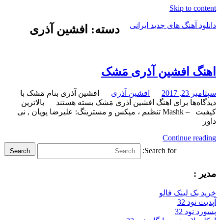
Skip to content
دانلود آهنگ های جدید ایرانی
دسته: افشین آذری
دانلود
فول
آلبوم
اهنگ افشین آذری مَشک
موزیک
سپتامبر 23, 2017
افشین آذری
افشین آذری بنام مَشک با
دیدگاه‌ها
برای اهنگ افشین آذری مَشک
بسته هستند
بالاترین
کیفیت – Mashk تنظیم ، میکس و مسترینگ: علیرضا پویان , نی
داور
Continue reading
Search for:
Search
مدیر :
خرید بک لینک فالو
آپدیت نود 32
پسورد نود 32