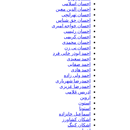
احسان اسلامی
احسان الدین معین
احسان تهرانچی
احسان حق شناس
احسان خواجه امیری
احسان رئیسی
احسان کریمی
احسان محمدی
احسان نی زن
احمد ابوذر خانی فرد
احمد سعیدی
احمد صفایی
احمد هادی
احمد ولی زاده
احمدرضا شهریاری
احمدرضا عزیزی
ادریس غلامی
اروین
استون
استونا
اسماعیل خانزاده
اشکان کشاورز
اشکان کینگ