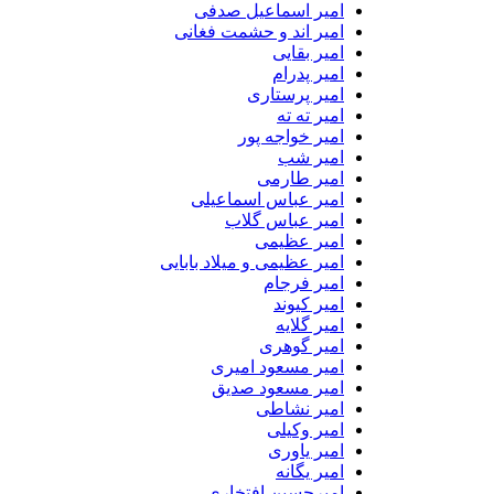
امیر اسماعیل صدفی
امیر اند و حشمت فغانی
امیر بقایی
امیر پدرام
امیر پرستاری
امیر ته ته
امیر خواجه پور
امیر شب
امیر طارمی
امیر عباس اسماعیلی
امیر عباس گلاب
امیر عظیمی
امیر عظیمی و میلاد بابایی
امیر فرجام
امیر کیوند
امیر گلایه
امیر گوهری
امیر مسعود امیری
امیر مسعود صدیق
امیر نشاطی
امیر وکیلی
امیر یاوری
امیر یگانه
امیرحسین افتخاری