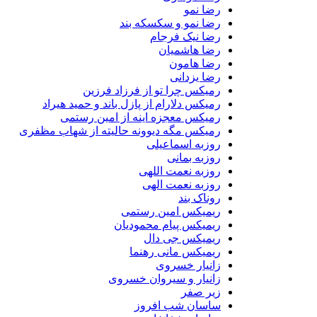
رضا نمو
رضا نمو و سکسکه بند
رضا نیک فرجام
رضا هاشمیان
رضا هامون
رضا یزدانی
رمیکس چرا تو از فرزاد فرزین
رمیکس دلارام از پازل باند و حمید هیراد
رمیکس معجزه اینه از امین رستمی
رمیکس مگه دیوونه حالیته از شهاب مظفری
روزبه اسماعیلی
روزبه بمانی
روزبه نعمت اللهی
روزبه نعمت الهی
روناک بند
ریمیکس امین رستمی
ریمیکس پیام محمودیان
ریمیکس جی دال
ریمیکس مانی رهنما
زانیار خسروی
زانیار و سیروان خسروی
زیر صفر
ساسان شب افروز