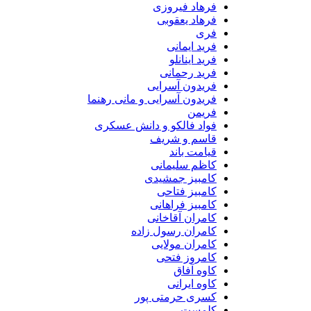
فرهاد فیروزی
فرهاد یعقوبی
فری
فرید ایمانی
فرید اینانلو
فرید رحمانی
فریدون آسرایی
فریدون آسرایی و مانی رهنما
فریمن
فواد فالکو و دانش عسکری
قاسم و شریف
قیامت باند
کاظم سلیمانی
کامبیز جمشیدی
کامبیز فتاحی
کامبیز فراهانی
کامران آقاخانی
کامران رسول زاده
کامران مولایی
کامروز فتحی
کاوه آفاق
کاوه ایرانی
کسری حرمتی پور
کلمست