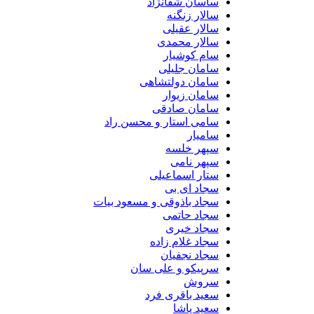
ساسان شفانژاد
سالار زنگنه
سالار عقیلی
سالار محمدی
سام کوشیار
سامان جلیلی
سامان دولتشاهی
سامان زیوار
سامان صادقی
سامی استار و محسن راد
سامیار
سپهر خلسه
سپهر نامی
ستار اسماعیلی
سجاد ای بی
سجاد باذوقی و مسعود بیات
سجاد حاتمی
سجاد خیری
سجاد غلام زاده
سجاد نجفیان
سرپیکو و علی سان
سروش
سعید باقری فرد
سعید پاشا