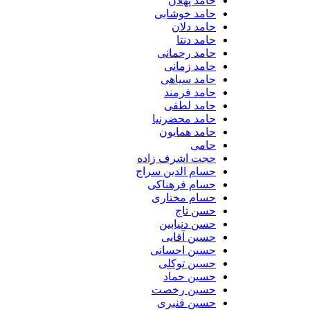
حامد پهلان
حامد خوشابی
حامد دلان
حامد دنتا
حامد رحمانی
حامد زمانی
حامد سیاهی
حامد فرمند
حامد لطفی
حامد محضرنیا
حامد همایون
حامی
حجت اشرف زاده
حسام الدین سراج
حسام فرهناکی
حسام مختاری
حسن تاج
حسن دنیابین
حسین آقایی
حسین احسانی
حسین توکلی
حسین حماد
حسین رخصت
حسین قنبری