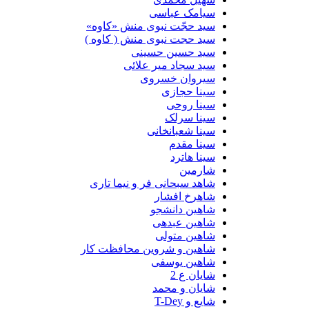
سیامک عباسی
سید حجّت نبوی منش «کاوه»
سید حجت نبوی منش ( کاوه )
سید حسین حسینى
سید سجاد میر علائی
سیروان خسروی
سینا حجازی
سینا روحی
سینا سرلک
سینا شعبانخانی
سینا مقدم
سینا هاترد
شارمین
شاهد سبحانی فر و نیما تاری
شاهرخ افشار
شاهین دانشجو
شاهین عبدهی
شاهین متولی
شاهین و شروین محافظت کار
شاهین یوسفی
شایان ع 2
شایان و محمد
شایع و T-Dey