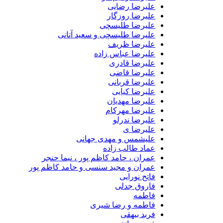
علیرضا رضایی
علیرضا روزگار
علیرضا طلیسچی
علیرضا طلیسچی و سعید آتانی
علیرضا ظریف
علیرضا عباس زاده
علیرضا قادری
علیرضا قاضی
علیرضا قربانی
علیرضا کیایی
علیرضا مهدیان
علیرضا مهرکام
علیرضا ندرلو
علیرضا ی
علیشمس و مهدی جهانی
عماد طالب زاده
عمران ، حامد کاظم پور ، نیما حنجر
عمران و مجید سنسی و حامد کاظم پور
فاتح نورایی
فاروق جدلی
فاطمه
فاطمه و رضا شیری
فربد بیهقی