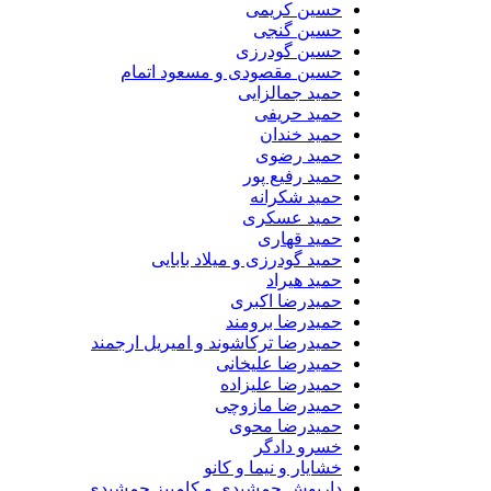
حسین کریمی
حسین گنجی
حسین گودرزی
حسین مقصودی و مسعود اتمام
حمید جمالزایی
حمید حریفی
حمید خندان
حمید رضوی
حمید رفیع پور
حمید شکرانه
حمید عسکری
حمید قهاری
حمید گودرزی و میلاد بابایی
حمید هیراد
حمیدرضا اکبری
حمیدرضا برومند
حمیدرضا ترکاشوند و امیریل ارجمند
حمیدرضا علیخانی
حمیدرضا علیزاده
حمیدرضا مازوچی
حمیدرضا محوی
خسرو دادگر
خشایار و نیما و کانو
داریوش جمشیدی و کامبیز جمشیدی