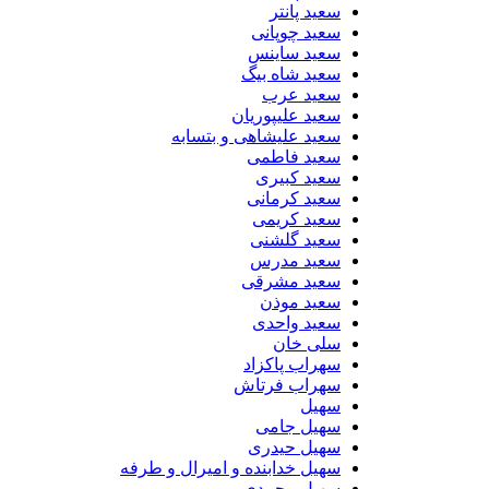
سعید پانتر
سعید چوپانی
سعید ساینس
سعید شاه بیگ
سعید عرب
سعید علیپوریان
سعید علیشاهی و بتسابه
سعید فاطمی
سعید کبیری
سعید کرمانی
سعید کریمی
سعید گلشنی
سعید مدرس
سعید مشرقی
سعید موذن
سعید واحدی
سلی خان
سهراب پاکزاد
سهراب فرتاش
سهیل
سهیل جامی
سهیل حیدری
سهیل خدابنده و امیرال و طرفه
سهیل محمدی