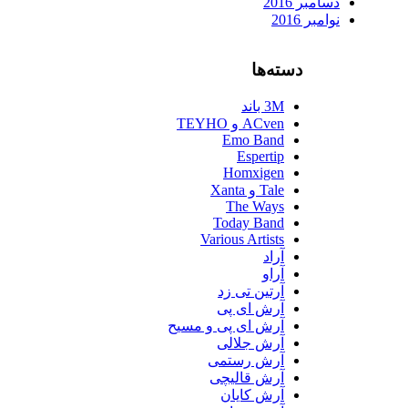
دسامبر 2016
نوامبر 2016
دسته‌ها
3M باند
ACven و TEYHO
Emo Band
Espertip
Homxigen
Tale و Xanta
The Ways
Today Band
Various Artists
آراد
آراو
آرتین تی زد
آرش ای پی
آرش ای پی و مسیح
آرش جلالی
آرش رستمی
آرش قالیچی
آرش کایان