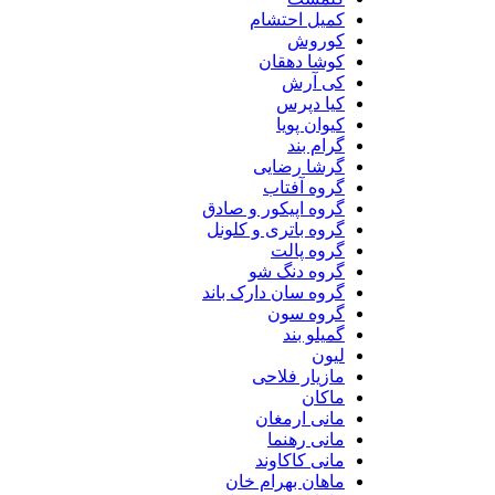
کمیل احتشام
کوروش
کوشا دهقان
کی آرش
کیا دپرس
کیوان پویا
گرام بند
گرشا رضایی
گروه آفتاب
گروه اپیکور و صادق
گروه باتری و کلونل
گروه پالت
گروه دنگ شو
گروه سان دارک باند
گروه سون
گمیلو بند
لیون
مازیار فلاحی
ماکان
مانی ارمغان
مانی رهنما
مانی کاکاوند
ماهان بهرام خان