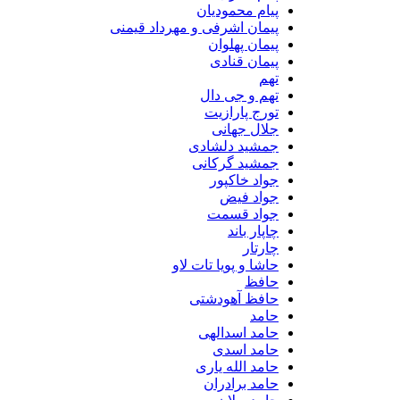
پیام محمودیان
پیمان اشرفی و مهرداد قیمنی
پیمان پهلوان
پیمان قنادی
تهم
تهم و جی دال
تورج پارازیت
جلال جهانی
جمشید دلشادی
جمشید گرکانی
جواد خاکپور
جواد فیض
جواد قسمت
چاپار باند
چارتار
حاشا و پویا تات لاو
حافظ
حافظ آهودشتی
حامد
حامد اسدالهی
حامد اسدی
حامد الله یاری
حامد برادران