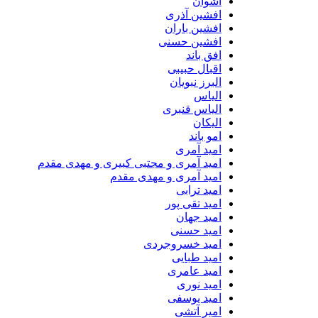
اشوان
افشین آذری
افشین باران
افشین حسنی
افق باند
اقبال حبیبی
البرز نبویان
الیاس
الیاس قنبرى
الیکان
امو باند
امید آمری
امید آمری و مجتبی کبیری و مهدى مقدم
امید آمری و مهدی مقدم
امید ترابی
امید تقی پور
امید جهان
امید حسنی
امید خسروجردی
امید طبایی
امید عامری
امید نوری
امید یوسفی
امیر آتشی