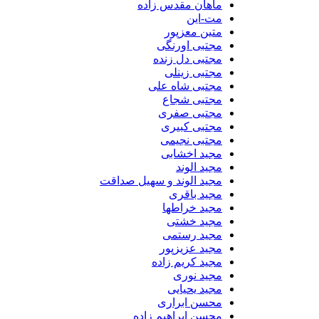
ماهان مقدس زاده
مت-این
متین معزپور
مجتبی اورنگی
مجتبی دل زنده
مجتبی زینلی
مجتبی شاه علی
مجتبی شجاع
مجتبی صفری
مجتبی کبیری
مجتبی نجیمی
مجید اخشابی
مجید الوند‎
مجید الوند و سهیل صداقت
مجید باقری
مجید خراطها
مجید خشتی
مجید رستمی
مجید عزیزپور
مجید کریم زاده
مجید نوری
مجید یحیایی
محسن ابراری
محسن ابراهیم زاده