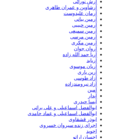
آرش نورائی
آرشاوین و عمران طاهری
آرمان علیدوست
آرمین بیانی
آرمین حبیبی
آرمین سمیعی
آرمین مرسی
آرمین مکری
آروان جوان
آریا حمد الله زاده
آریابد
آریان موسوی
آرین یاری
آزاد طوسی
آزاد نیرومندزاده
آمین
آیدار
آیسا حیدری
ابوالفضل اسماعیلی و علی براتی
ابوالفضل اسماعیلی و عماد حامدی
ابوذر قشقاوی
اجرای زنده سیروان خسروی
اجوید
احسان اراتو