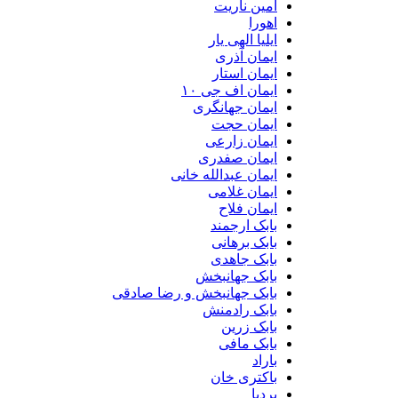
امین ناریت
اهورا
ایلیا الهی یار
ایمان آذری
ایمان استار
ایمان اف جی ۱۰
ایمان جهانگری
ایمان حجت
ایمان زارعی
ایمان صفدری
ایمان عبدالله خانی
ایمان غلامی
ایمان فلاح
بابک ارجمند
بابک برهانی
بابک جاهدی
بابک جهانبخش
بابک جهانبخش و رضا صادقی
بابک رادمنش
بابک زرین
بابک مافی
باراد
باکتری خان
بردیا