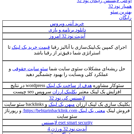
اوکلی لایسنس رایگان نود 32
همیار نود 32
بهترین سئو
رایگان
خرید آنتی ویروس
دانلود برنامه و بازی
آپدیت نود 32 امروز
اجرای کمپین بک‌لینک‌سازی با آنالیز رقبا
قیمت خرید بک لینک
تا
استراتژی شما دقیق‌تر از رقبا باشد
حل ریشه‌ای مشکلات سئوی سایت شما
سئو سایت حقوقی
و
عملکرد کلی وبسایت را بهبود چشمگیر دهید
سئوکار مشاوره
هدف از ساخت بک لینک
wordpress در نتایج
افزایش بک لینک معتبر
بکلینک ارزان
سرویس seo چيست
لایسنس کی نود 32
بکلینک سازی بک لینک ارزان
میهن بک لینک
و backlinks سئو سایت
فروش لینک
معنی بک لینک https://behtarinbacklink.com/
و رپورتاژ
سئو سایت
eset smart security لایسنس
آپدیت نود 32 ورژن 4