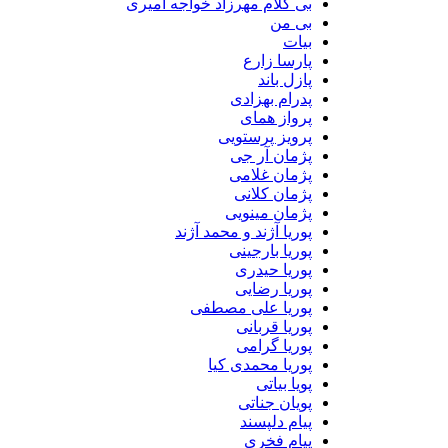
بی کلام مهرزاد خواجه امیری
بی من
بیات
پارسا زارع
پازل باند
پدرام بهزادی
پرواز همای
پرویز پرستویی
پژمان آر جی
پژمان غلامی
پژمان کلانی
پژمان مینویی
پوریا آژند و محمد آژند
پوریا بارجینی
پوریا حیدری
پوریا رضایی
پوریا علی مصطفی
پوریا قربانی
پوریا گرامی
پوریا محمدی کیا
پویا بیاتی
پویان جناتی
پیام دلپسند
پیام فخری