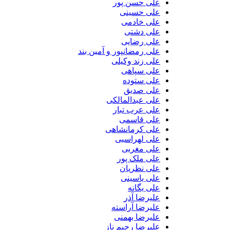
علی حسن پور
علی حسینی
علی خادمی
علی دشتی
علی رضایی
علی رمضانپور و آمین بند
علی زند وکیلی
علی سپاهی
علی ستوده
علی صدیق
علی عبدالمالکی
علی عرب تبار
علی قاسمی
علی کرمانشاهی
علی لهراسبی
علی مغربی
علی ملک پور
علی نظریان
علی یاسینی
علی یگانه
علیرضا آذر
علیرضا آراسته
علیرضا بهمنی
علیرضا رحیم ناز