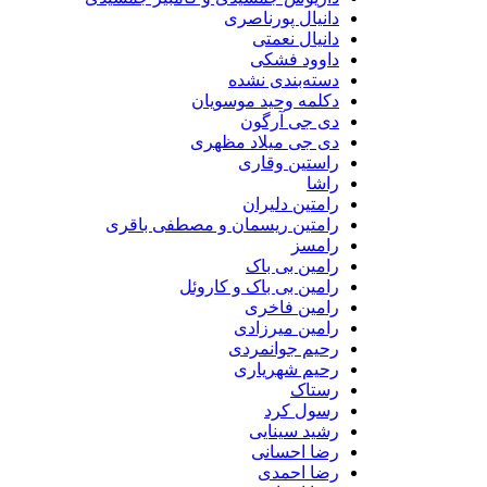
دانیال پورناصری
دانیال نعمتی
داوود فشکی
دسته‌بندی نشده
دکلمه وحید موسویان
دی جی آرگون
دی جی میلاد مظهری
راستین وقاری
راشا
رامتین دلیران
رامتین ریسمان و مصطفی باقری
رامسز
رامین بی باک
رامین بی باک و کاروئل
رامین فاخری
رامین میرزادی
رحیم جوانمردی
رحیم شهریاری
رستاک
رسول کرد
رشید سینایی
رضا احسانی
رضا احمدی