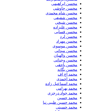
محسن ابراهیمی
محسن چاوشی
محسن شاه محمدی
محسن شفیعی
محسن شیخی
محسن علیزاده
محسن فسایی
محسن لرد
محسن مهراد
محسن موسوی
محسن میدانی
محسن والهیان
محسن وجدانی
محسن یاحقی
محسن یگانه
محمد اچ اف
محمد احمدی
محمد اسماعیل زاده
محمد بهرامی
محمد جواد درجزی
محمد حسین
محمد حسین طیبی نیا
محمد حسینی