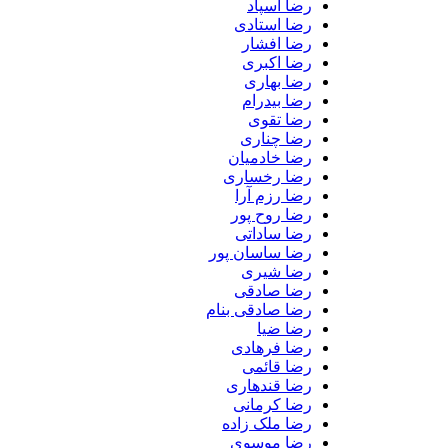
رضا اسپاد
رضا استادی
رضا افشار
رضا اکبری
رضا بهاری
رضا بیدرام
رضا تقوی
رضا چناری
رضا خادمیان
رضا رخساری
رضا رزم آرا
رضا روح پور
رضا ساداتی
رضا ساسان پور
رضا شیری
رضا صادقی
رضا صادقی بنام
رضا ضیا
رضا فرهادی
رضا قائمی
رضا قندهاری
رضا کرمانی
رضا ملک زاده
رضا موسوی