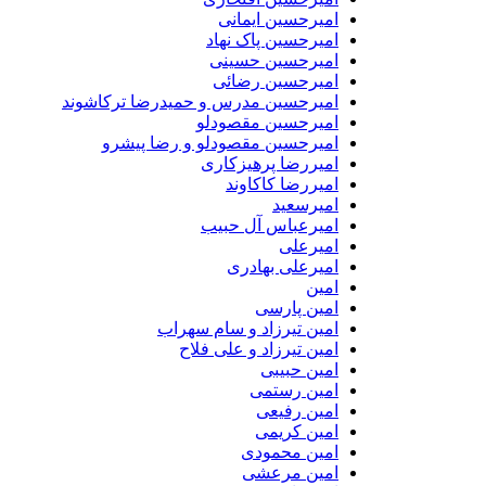
امیرحسین ایمانی
امیرحسین پاک نهاد
امیرحسین حسینی
امیرحسین رضائی
امیرحسین مدرس و حمیدرضا ترکاشوند
امیرحسین مقصودلو
امیرحسین مقصودلو و رضا پیشرو
امیررضا پرهیزکاری
امیررضا کاکاوند
امیرسعید
امیرعباس آل حبیب
امیرعلی
امیرعلی بهادری
امین
امین پارسی
امین تیرزاد و سام سهراب
امین تیرزاد و علی فلاح
امین حبیبی
امین رستمی
امین رفیعی
امین کریمی
امین محمودی
امین مرعشی