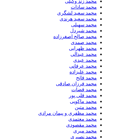
محمد زند وکیلی
محمد سادات
محمد سعید لشگری
محمد سعید هرندی
محمد سهیلی
​محمد شیردل
محمد صالح اصغرزاده
محمد صمدی
محمد ظهرابی
محمد عبدالی
محمد عبدی
محمد عرفانی
محمد علیزاده
محمد فاتح
محمد فرزان صادقی
محمد قضات
محمد قلی پور
محمد ماکویی
محمد متین
محمد مظفری و پیمان مرادی
محمد معتمدی
محمد مقصودی
محمد میری
محمد نصیری