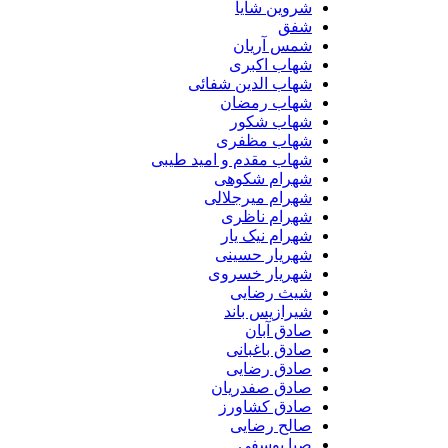
شروین شایا
شفق
شمس آریان
شهاب اکبری
شهاب الدین شفائی
شهاب رمضان
شهاب شکور
شهاب مظفری
شهاب مقدم و امید طیبی
شهرام شکوهی
شهرام میرجلالی
شهرام ناظری
شهرام نیک یار
شهریار حسینی
شهریار خسروی
شیث رضایی
شیرازیس باند
صادق آبان
صادق باغبانی
صادق رضایی
صادق صفدریان
صادق کشاورز
صالح رضایی
صبا یوسفی