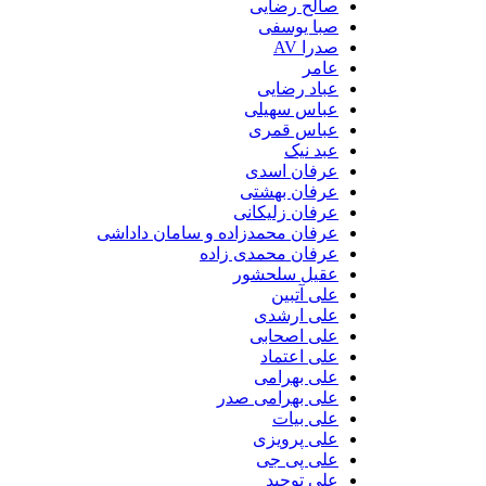
صالح رضایی
صبا یوسفی
صدرا AV
عامر
عباد رضایی
عباس سهیلی
عباس قمری
عبد نیک
عرفان اسدی
عرفان بهشتی
عرفان زلیکانی
عرفان محمدزاده و سامان داداشی
عرفان محمدی زاده
عقیل سلحشور
علی آتبین
علی ارشدی
علی اصحابی
علی اعتماد
علی بهرامی
علی بهرامی صدر
علی بیات
علی پرویزی
علی پی جی
علی توحید