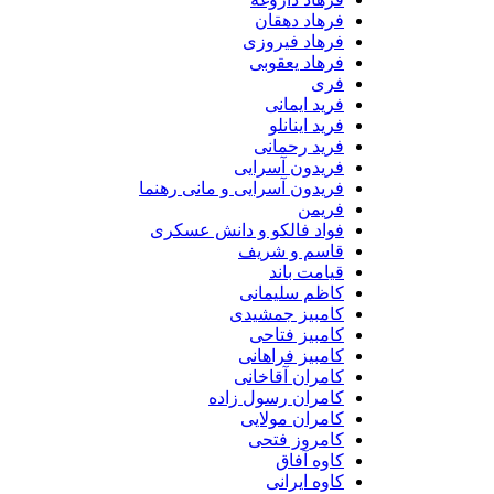
فرهاد دهقان
فرهاد فیروزی
فرهاد یعقوبی
فری
فرید ایمانی
فرید اینانلو
فرید رحمانی
فریدون آسرایی
فریدون آسرایی و مانی رهنما
فریمن
فواد فالکو و دانش عسکری
قاسم و شریف
قیامت باند
کاظم سلیمانی
کامبیز جمشیدی
کامبیز فتاحی
کامبیز فراهانی
کامران آقاخانی
کامران رسول زاده
کامران مولایی
کامروز فتحی
کاوه آفاق
کاوه ایرانی