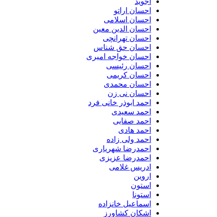
اجوید
احسان اراتو
احسان اسلامی
احسان الدین معین
احسان تهرانچی
احسان حق شناس
احسان خواجه امیری
احسان رئیسی
احسان کریمی
احسان محمدی
احسان نی زن
احمد ابوذر خانی فرد
احمد سعیدی
احمد صفایی
احمد هادی
احمد ولی زاده
احمدرضا شهریاری
احمدرضا عزیزی
ادریس غلامی
اروین
استون
استونا
اسماعیل خانزاده
اشکان کشاورز