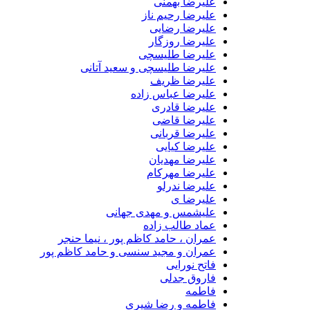
علیرضا بهمنی
علیرضا رحیم ناز
علیرضا رضایی
علیرضا روزگار
علیرضا طلیسچی
علیرضا طلیسچی و سعید آتانی
علیرضا ظریف
علیرضا عباس زاده
علیرضا قادری
علیرضا قاضی
علیرضا قربانی
علیرضا کیایی
علیرضا مهدیان
علیرضا مهرکام
علیرضا ندرلو
علیرضا ی
علیشمس و مهدی جهانی
عماد طالب زاده
عمران ، حامد کاظم پور ، نیما حنجر
عمران و مجید سنسی و حامد کاظم پور
فاتح نورایی
فاروق جدلی
فاطمه
فاطمه و رضا شیری