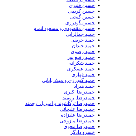
حسین قنبری
حسین کریمی
حسین گنجی
حسین گودرزی
حسین مقصودی و مسعود اتمام
حمید جمالزایی
حمید حریفی
حمید خندان
حمید رضوی
حمید رفیع پور
حمید شکرانه
حمید عسکری
حمید قهاری
حمید گودرزی و میلاد بابایی
حمید هیراد
حمیدرضا اکبری
حمیدرضا برومند
حمیدرضا ترکاشوند و امیریل ارجمند
حمیدرضا علیخانی
حمیدرضا علیزاده
حمیدرضا مازوچی
حمیدرضا محوی
خسرو دادگر