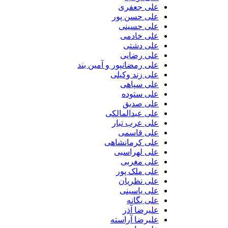
علی جعفری
علی حسن پور
علی حسینی
علی خادمی
علی دشتی
علی رضایی
علی رمضانپور و آمین بند
علی زند وکیلی
علی سپاهی
علی ستوده
علی صدیق
علی عبدالمالکی
علی عرب تبار
علی قاسمی
علی کرمانشاهی
علی لهراسبی
علی مغربی
علی ملک پور
علی نظریان
علی یاسینی
علی یگانه
علیرضا آذر
علیرضا آراسته