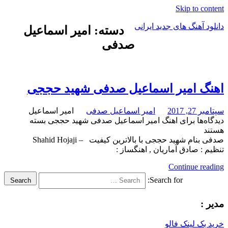
Skip to content
دانلود آهنگ های جدید ایرانی
دسته: امیر اسماعیل
صدفی
دانلود
فول
آلبوم
موزیک
اهنگ امیر اسماعیل صدفی شهید حججی
سپتامبر 27, 2017
امیر اسماعیل صدفی
امیر اسماعیل
دیدگاه‌ها
برای اهنگ امیر اسماعیل صدفی شهید حججی
بسته
هستند
صدفی بنام شهید حججی با بالاترین کیفیت – Shahid Hojaji
تنظیم : صادق آماریان , اهنگساز :
Continue reading
Search for:
Search
مدیر :
خرید بک لینک فالو