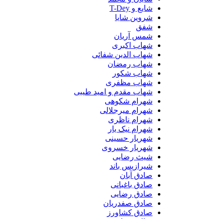
شایع و T-Dey
شروین شایا
شفق
شمس آریان
شهاب اکبری
شهاب الدین شفائی
شهاب رمضان
شهاب شکور
شهاب مظفری
شهاب مقدم و امید طیبی
شهرام شکوهی
شهرام میرجلالی
شهرام ناظری
شهرام نیک یار
شهریار حسینی
شهریار خسروی
شیث رضایی
شیرازیس باند
صادق آبان
صادق باغبانی
صادق رضایی
صادق صفدریان
صادق کشاورز