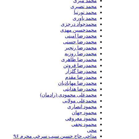
محمد میری
محمد نصیری
محمد نورنیا
محمد یاوری
محمدجواد درجزی
محمدحسین مهدی
محمدرضا امینی
محمدرضا حسنی
محمدرضا رنجبر
محمدرضا روزبه
محمدرضا طاهری
محمدرضا فروتن
محمدرضا گلزار
محمدرضا مقدم
محمدرضا مهابادیان
محمدرضا هدایتی
محمدعلی محمودی (رادمان)
محمدعلی مولایی
محمود انصاری
محمود جهان
محمود معروفی
محمود نجفی
محی
مداحی حاج حسین سیب سرخی محرم ۹۶