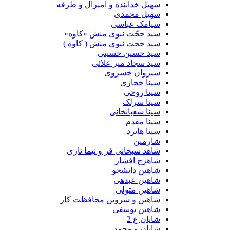
سهیل خدابنده و امیرال و طرفه
سهیل محمدی
سیامک عباسی
سید حجّت نبوی منش «کاوه»
سید حجت نبوی منش ( کاوه )
سید حسین حسینى
سید سجاد میر علائی
سیروان خسروی
سینا حجازی
سینا روحی
سینا سرلک
سینا شعبانخانی
سینا مقدم
سینا هاترد
شارمین
شاهد سبحانی فر و نیما تاری
شاهرخ افشار
شاهین دانشجو
شاهین عبدهی
شاهین متولی
شاهین و شروین محافظت کار
شاهین یوسفی
شایان ع 2
شایان و محمد