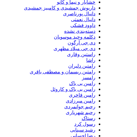
خشایار و نیما و کانو
داریوش جمشیدی و کامبیز جمشیدی
دانیال پورناصری
دانیال نعمتی
داوود فشکی
دسته‌بندی نشده
دکلمه وحید موسویان
دی جی آرگون
دی جی میلاد مظهری
راستین وقاری
راشا
رامتین دلیران
رامتین ریسمان و مصطفی باقری
رامسز
رامین بی باک
رامین بی باک و کاروئل
رامین فاخری
رامین میرزادی
رحیم جوانمردی
رحیم شهریاری
رستاک
رسول کرد
رشید سینایی
رضا احسانی