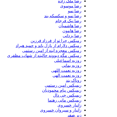
رضا ملک زاده
رضا موسوی
رضا نمو
رضا نمو و سکسکه بند
رضا نیک فرجام
رضا هاشمیان
رضا هامون
رضا یزدانی
رمیکس چرا تو از فرزاد فرزین
رمیکس دلارام از پازل باند و حمید هیراد
رمیکس معجزه اینه از امین رستمی
رمیکس مگه دیوونه حالیته از شهاب مظفری
روزبه اسماعیلی
روزبه بمانی
روزبه نعمت اللهی
روزبه نعمت الهی
روناک بند
ریمیکس امین رستمی
ریمیکس پیام محمودیان
ریمیکس جی دال
ریمیکس مانی رهنما
زانیار خسروی
زانیار و سیروان خسروی
زیر صفر