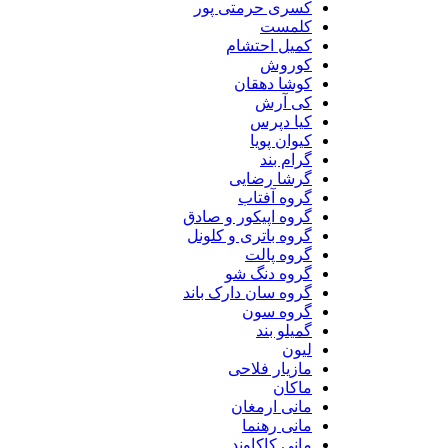
کسری حرمتی پور
کلمست
کمیل احتشام
کوروش
کوشا دهقان
کی آرش
کیا دپرس
کیوان پویا
گرام بند
گرشا رضایی
گروه آفتاب
گروه اپیکور و صادق
گروه باتری و کلونل
گروه پالت
گروه دنگ شو
گروه سان دارک باند
گروه سون
گمیلو بند
لیون
مازیار فلاحی
ماکان
مانی ارمغان
مانی رهنما
مانی کاکاوند