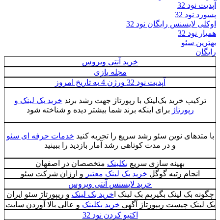
آپدیت نود 32
پسورد نود 32
اوکلی لایسنس رایگان نود 32
همیار نود 32
بهترین سئو
رایگان
خرید آنتی ویروس
مجله بازی
آپدیت نود 32 ورژن 4 به تاریخ امروز
ترکیب خرید بک‌لینک با رپورتاژ جهت رشد برند
خرید بک لینک و
رپورتاژ
برای اینکه برند شما بیشتر دیده و شناخته شود
با متدهای نوین سئو رشد سریع را تجربه کنید
خدمات حرفه ای سئو
و در مدت کوتاهی رشد آمار بازدید را ببینید
بهینه سازی سریع
بکلینک
متخصصان در اصفهان
انجام رتبه گوگل
خرید بک لینک معتبر
و ارزان شرکت سئو
خرید لایسنس آنتی ویروس
چگونه بک لینک بگیریم بک لینک ا
خرید بک لینک
و ریپورتاژ سئو ایران
بک لینک چیست ریپورتاژ آگهی
خرید بکلینک
و عالی بالا آوردن سایت
اکتیو کردن نود 32