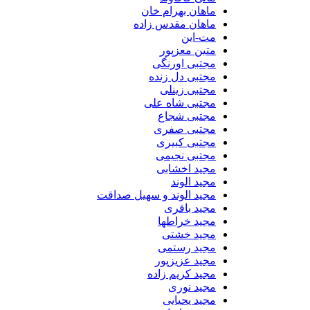
ماهان بهرام خان
ماهان مقدس زاده
مت-این
متین معزپور
مجتبی اورنگی
مجتبی دل زنده
مجتبی زینلی
مجتبی شاه علی
مجتبی شجاع
مجتبی صفری
مجتبی کبیری
مجتبی نجیمی
مجید اخشابی
مجید الوند‎
مجید الوند و سهیل صداقت
مجید باقری
مجید خراطها
مجید خشتی
مجید رستمی
مجید عزیزپور
مجید کریم زاده
مجید نوری
مجید یحیایی