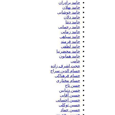
حامد برادران
حامد پهلان
حامد خوشابی
حامد دلان
حامد دنتا
حامد رحمانی
حامد زمانی
حامد سیاهی
حامد فرمند
حامد لطفی
حامد محضرنیا
حامد همایون
حامی
حجت اشرف زاده
حسام الدین سراج
حسام فرهناکی
حسام مختاری
حسن تاج
حسن دنیابین
حسین آقایی
حسین احسانی
حسین توکلی
حسین حماد
حسین رخصت