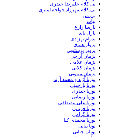
بی کلام علیرضا حیدری
بی کلام مهرزاد خواجه امیری
بی من
بیات
پارسا زارع
پازل باند
پدرام بهزادی
پرواز همای
پرویز پرستویی
پژمان آر جی
پژمان غلامی
پژمان کلانی
پژمان مینویی
پوریا آژند و محمد آژند
پوریا بارجینی
پوریا حیدری
پوریا رضایی
پوریا علی مصطفی
پوریا قربانی
پوریا گرامی
پوریا محمدی کیا
پویا بیاتی
پویان جناتی