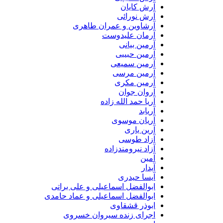
آرش کایان
آرش نورائی
آرشاوین و عمران طاهری
آرمان علیدوست
آرمین بیانی
آرمین حبیبی
آرمین سمیعی
آرمین مرسی
آرمین مکری
آروان جوان
آریا حمد الله زاده
آریابد
آریان موسوی
آرین یاری
آزاد طوسی
آزاد نیرومندزاده
آمین
آیدار
آیسا حیدری
ابوالفضل اسماعیلی و علی براتی
ابوالفضل اسماعیلی و عماد حامدی
ابوذر قشقاوی
اجرای زنده سیروان خسروی