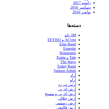
ژانویه 2017
دسامبر 2016
نوامبر 2016
دسته‌ها
3M باند
ACven و TEYHO
Emo Band
Espertip
Homxigen
Tale و Xanta
The Ways
Today Band
Various Artists
آراد
آراو
آرتین تی زد
آرش ای پی
آرش ای پی و مسیح
آرش جلالی
آرش رستمی
آرش قالیچی