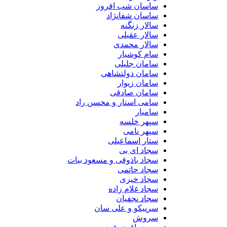
ساسان شب افروز
ساسان شفانژاد
سالار زنگنه
سالار عقیلی
سالار محمدی
سام کوشیار
سامان جلیلی
سامان دولتشاهی
سامان زیوار
سامان صادقی
سامی استار و محسن راد
سامیار
سپهر خلسه
سپهر نامی
ستار اسماعیلی
سجاد ای بی
سجاد باذوقی و مسعود بیات
سجاد حاتمی
سجاد خیری
سجاد غلام زاده
سجاد نجفیان
سرپیکو و علی سان
سروش