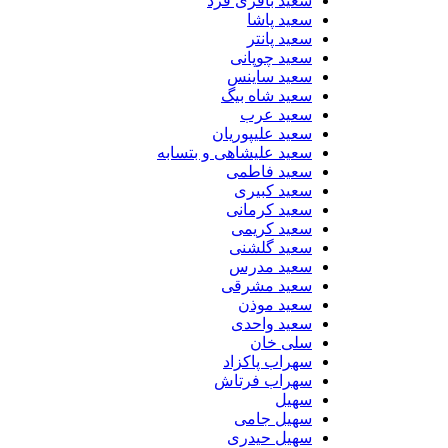
سعید باقری فرد
سعید پاشا
سعید پانتر
سعید چوپانی
سعید ساینس
سعید شاه بیگ
سعید عرب
سعید علیپوریان
سعید علیشاهی و بتسابه
سعید فاطمی
سعید کبیری
سعید کرمانی
سعید کریمی
سعید گلشنی
سعید مدرس
سعید مشرقی
سعید موذن
سعید واحدی
سلی خان
سهراب پاکزاد
سهراب فرتاش
سهیل
سهیل جامی
سهیل حیدری