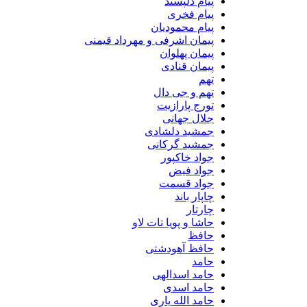
پیام دلپسند
پیام فخری
پیام محمودیان
پیمان اشرفی و مهرداد قیمنی
پیمان پهلوان
پیمان قنادی
تهم
تهم و جی دال
تورج پارازیت
جلال جهانی
جمشید دلشادی
جمشید گرکانی
جواد خاکپور
جواد فیض
جواد قسمت
چاپار باند
چارتار
حاشا و پویا تات لاو
حافظ
حافظ آهودشتی
حامد
حامد اسدالهی
حامد اسدی
حامد الله یاری