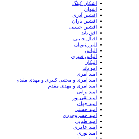
اشکان کینگ
اشوان
افشین آذری
افشین باران
افشین حسنی
افق باند
اقبال حبیبی
البرز نبویان
الیاس
الیاس قنبرى
الیکان
امو باند
امید آمری
امید آمری و مجتبی کبیری و مهدى مقدم
امید آمری و مهدی مقدم
امید ترابی
امید تقی پور
امید جهان
امید حسنی
امید خسروجردی
امید طبایی
امید عامری
امید نوری
امید یوسفی