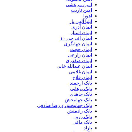
امین مرعشی
امین ناریت
اهورا
ایلیا الهی یار
ایمان آذری
ایمان استار
ایمان اف جی ۱۰
ایمان جهانگری
ایمان حجت
ایمان زارعی
ایمان صفدری
ایمان عبدالله خانی
ایمان غلامی
ایمان فلاح
بابک ارجمند
بابک برهانی
بابک جاهدی
بابک جهانبخش
بابک جهانبخش و رضا صادقی
بابک رادمنش
بابک زرین
بابک مافی
باراد