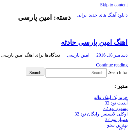
Skip to content
دانلود آهنگ های جدید ایرانی
دسته: امین پارسی
دانلود
فول
آلبوم
اهنگ امین پارسی حادثه
موزیک
دسامبر 18, 2016
امین پارسی
دیدگاه‌ها
برای اهنگ امین پارسی ح
Continue reading
Search for:
Search
مدیر :
خرید بک لینک فالو
آپدیت نود 32
پسورد نود 32
اوکلی لایسنس رایگان نود 32
همیار نود 32
بهترین سئو