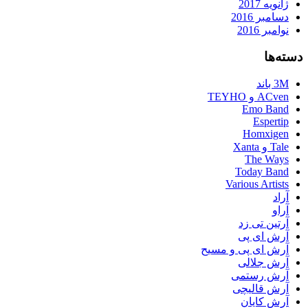
ژانویه 2017
دسامبر 2016
نوامبر 2016
دسته‌ها
3M باند
ACven و TEYHO
Emo Band
Espertip
Homxigen
Tale و Xanta
The Ways
Today Band
Various Artists
آراد
آراو
آرتین تی زد
آرش ای پی
آرش ای پی و مسیح
آرش جلالی
آرش رستمی
آرش قالیچی
آرش کایان