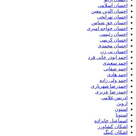
احسان اسلامی
احسان الدین معین
احسان تهرانچی
احسان حق شناس
احسان خواجه امیری
احسان رئیسی
احسان کریمی
احسان محمدی
احسان نی زن
احمد ابوذر خانی فرد
احمد سعیدی
احمد صفایی
احمد هادی
احمد ولی زاده
احمدرضا شهریاری
احمدرضا عزیزی
ادریس غلامی
اروین
استون
استونا
اسماعیل خانزاده
اشکان کشاورز
اشکان کینگ