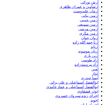
آرش نورائی
آرشاوین و عمران طاهری
آرمان علیدوست
آرمین بیانی
آرمین حبیبی
آرمین سمیعی
آرمین مرسی
آرمین مکری
آروان جوان
آریا حمد الله زاده
آریابد
آریان موسوی
آرین یاری
آزاد طوسی
آزاد نیرومندزاده
آمین
آیدار
آیسا حیدری
ابوالفضل اسماعیلی و علی براتی
ابوالفضل اسماعیلی و عماد حامدی
ابوذر قشقاوی
اجرای زنده سیروان خسروی
اجوید
احسان اراتو