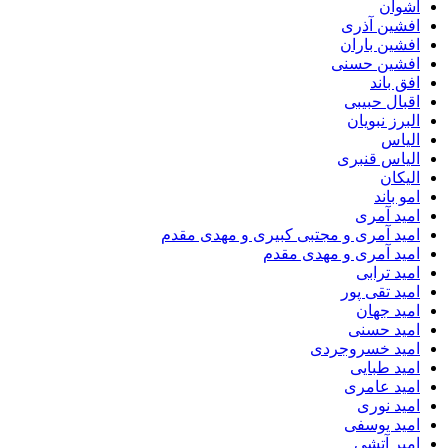
اشوان
افشین آذری
افشین باران
افشین حسنی
افق باند
اقبال حبیبی
البرز نبویان
الیاس
الیاس قنبرى
الیکان
امو باند
امید آمری
امید آمری و مجتبی کبیری و مهدى مقدم
امید آمری و مهدی مقدم
امید ترابی
امید تقی پور
امید جهان
امید حسنی
امید خسروجردی
امید طبایی
امید عامری
امید نوری
امید یوسفی
امیر آتشی