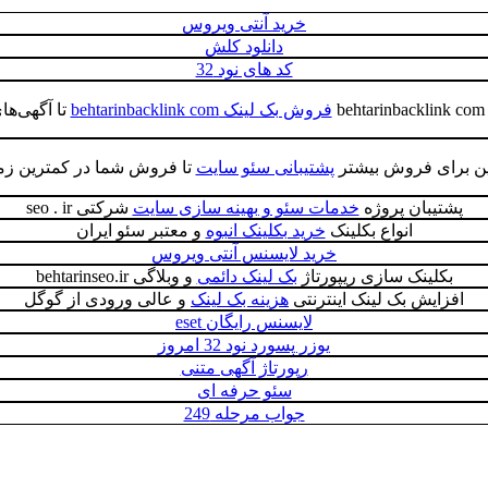
خرید آنتی ویروس
دانلود کلش
کد های نود 32
فروش بک لینک behtarinbacklink com
تا آگهی‌ها
ین برای فروش بیشتر
پشتیبانی سئو سایت
تا فروش شما در کمترین زم
پشتیبان پروژه
خدمات سئو و بهینه سازی سایت
شرکتی seo . ir
انواع بکلینک
خرید بکلینک انبوه
و معتبر سئو ایران
خرید لایسنس آنتی ویروس
بکلینک سازی ریپورتاژ
بک لینک دائمی
و وبلاگی behtarinseo.ir
افزایش بک لینک اینترنتی
هزینه بک لینک
و عالی ورودی از گوگل
لایسنس رایگان eset
یوزر پسورد نود 32 امروز
رپورتاژ آگهی‌ متنی
سئو حرفه ای
جواب مرحله 249