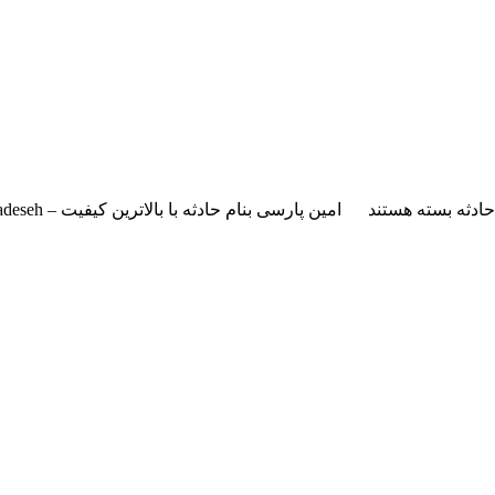
ادثه
بسته هستند
امین پارسی بنام حادثه با بالاترین کیفیت – Hadeseh برای به ادامه مطلب مراجعه کنید … بنام حادثه دانلود با