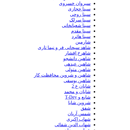
سیروان خسروی
سینا حجازی
سینا روحی
سینا سرلک
سینا شعبانخانی
سینا مقدم
سینا هاترد
شارمین
شاهد سبحانی فر و نیما تاری
شاهرخ افشار
شاهین دانشجو
شاهین عبدهی
شاهین متولی
شاهین و شروین محافظت کار
شاهین یوسفی
شایان ع 2
شایان و محمد
شایع و T-Dey
شروین شایا
شفق
شمس آریان
شهاب اکبری
شهاب الدین شفائی