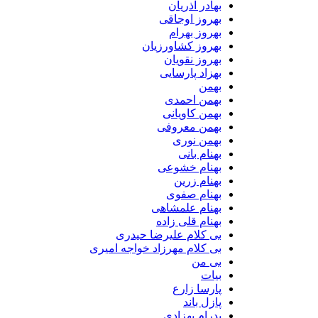
بهادر آذریان
بهروز اوجاقی
بهروز بهرام
بهروز کشاورزیان
بهروز نقویان
بهزاد پارسایی
بهمن
بهمن احمدی
بهمن کاویانی
بهمن معروفی
بهمن نوری
بهنام بانی
بهنام خشوعی
بهنام زرین
بهنام صفوی
بهنام علمشاهی
بهنام قلی زاده
بی کلام علیرضا حیدری
بی کلام مهرزاد خواجه امیری
بی من
بیات
پارسا زارع
پازل باند
پدرام بهزادی