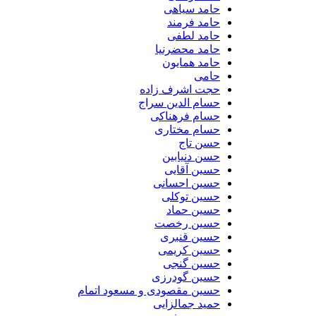
حامد سیاهی
حامد فرمند
حامد لطفی
حامد محضرنیا
حامد همایون
حامی
حجت اشرف زاده
حسام الدین سراج
حسام فرهناکی
حسام مختاری
حسن تاج
حسن دنیابین
حسین آقایی
حسین احسانی
حسین توکلی
حسین حماد
حسین رخصت
حسین قنبری
حسین کریمی
حسین گنجی
حسین گودرزی
حسین مقصودی و مسعود اتمام
حمید جمالزایی