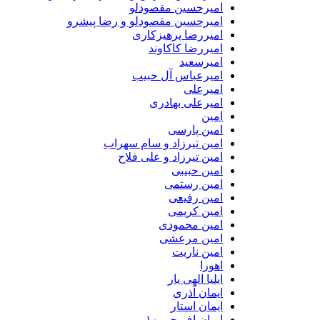
امیرحسین مقصودلو
امیرحسین مقصودلو و رضا پیشرو
امیررضا پرهیزکاری
امیررضا کاکاوند
امیرسعید
امیرعباس آل حبیب
امیرعلی
امیرعلی بهادری
امین
امین پارسی
امین تیرزاد و سام سهراب
امین تیرزاد و علی فلاح
امین حبیبی
امین رستمی
امین رفیعی
امین کریمی
امین محمودی
امین مرعشی
امین ناریت
اهورا
ایلیا الهی یار
ایمان آذری
ایمان استار
ایمان اف جی ۱۰