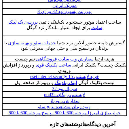
موزیک ایرانی
یوزرنیم پسورد نود 32 ورژن 8
خت اعتماد موتور جستجو با بک‌لینک دائمی
بررسی بک لینک
سایت
برای ایجاد اعتبار ماندگار نزد گوگل
ش دامنه حضور آنلاین برند شما
خدمات سئو و بهینه سازی
تا
برندتان در سطح ملی و حتی جهانی معرفی شود
هزینه ارتقا
سفارش وب سایت فروشگاهی
تیم چیست
ک چیست؟ بکلینک ایرانی
ساخت بکلینک قوی
و رپورتاژ افزایش
ورودی
خرید لایسنس eset internet security 15
لیست بکلینک گوگل
لینک بیلدینگ
و ریپورتاژ صفحه اول
سریال نود 32
لایسنس رایگان nod32
سفارش رپورتاژ
بهبود زمان مشاهده نتایج سئو
 بازی آمیرزا مرحله 600 تا 800 ، پاسخ مرحله 600 تا 800
آخرین دیدگاه‌ها
نوشته‌های تازه