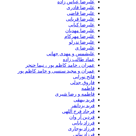
علیرضا عباس زاده
علیرضا قادری
علیرضا قاضی
علیرضا قربانی
علیرضا کیایی
علیرضا مهدیان
علیرضا مهرکام
علیرضا ندرلو
علیرضا ی
علیشمس و مهدی جهانی
عماد طالب زاده
عمران ، حامد کاظم پور ، نیما حنجر
عمران و مجید سنسی و حامد کاظم پور
فاتح نورایی
فاروق جدلی
فاطمه
فاطمه و رضا شیری
فربد بیهقی
فربد یزدانفر
فرجاد فرج اللهی
فردین آر وان
فرزاد بابایی
فرزاد بوجاری
فرزاد بیانی