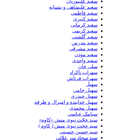
سعید علیپوریان
سعید علیشاهی و بتسابه
سعید فاطمی
سعید کبیری
سعید کرمانی
سعید کریمی
سعید گلشنی
سعید مدرس
سعید مشرقی
سعید موذن
سعید واحدی
سلی خان
سهراب پاکزاد
سهراب فرتاش
سهیل
سهیل جامی
سهیل حیدری
سهیل خدابنده و امیرال و طرفه
سهیل محمدی
سیامک عباسی
سید حجّت نبوی منش «کاوه»
سید حجت نبوی منش ( کاوه )
سید حسین حسینى
سید سجاد میر علائی