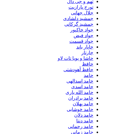
تهم و جی دال
تورج پارازیت
جلال جهانی
جمشید دلشادی
جمشید گرکانی
جواد خاکپور
جواد فیض
جواد قسمت
چاپار باند
چارتار
حاشا و پویا تات لاو
حافظ
حافظ آهودشتی
حامد
حامد اسدالهی
حامد اسدی
حامد الله یاری
حامد برادران
حامد پهلان
حامد خوشابی
حامد دلان
حامد دنتا
حامد رحمانی
حامد زمانی