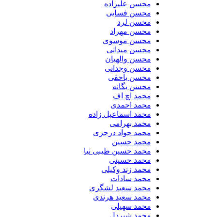
محسن علیزاده
محسن فسایی
محسن لرد
محسن مهراد
محسن موسوی
محسن میدانی
محسن والهیان
محسن وجدانی
محسن یاحقی
محسن یگانه
محمد اچ اف
محمد احمدی
محمد اسماعیل زاده
محمد بهرامی
محمد جواد درجزی
محمد حسین
محمد حسین طیبی نیا
محمد حسینی
محمد زند وکیلی
محمد سادات
محمد سعید لشگری
محمد سعید هرندی
محمد سهیلی
​محمد شیردل