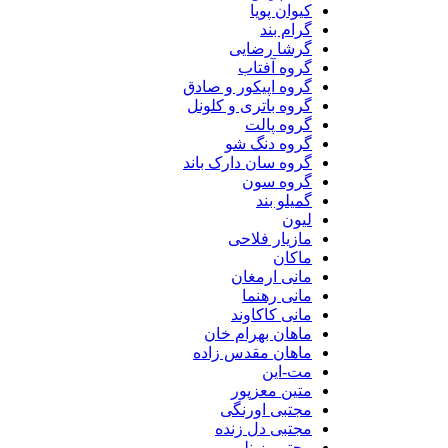
کیوان پویا
گرام بند
گرشا رضایی
گروه آفتاب
گروه اپیکور و صادق
گروه باتری و کلونل
گروه پالت
گروه دنگ شو
گروه سان دارک باند
گروه سون
گمیلو بند
لیون
مازیار فلاحی
ماکان
مانی ارمغان
مانی رهنما
مانی کاکاوند
ماهان بهرام خان
ماهان مقدس زاده
مت-این
متین معزپور
مجتبی اورنگی
مجتبی دل زنده
مجتبی زینلی