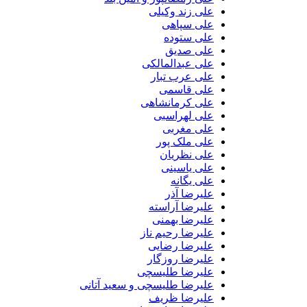
علی زند وکیلی
علی سپاهی
علی ستوده
علی صدیق
علی عبدالمالکی
علی عرب تبار
علی قاسمی
علی کرمانشاهی
علی لهراسبی
علی مغربی
علی ملک پور
علی نظریان
علی یاسینی
علی یگانه
علیرضا آذر
علیرضا آراسته
علیرضا بهمنی
علیرضا رحیم ناز
علیرضا رضایی
علیرضا روزگار
علیرضا طلیسچی
علیرضا طلیسچی و سعید آتانی
علیرضا ظریف