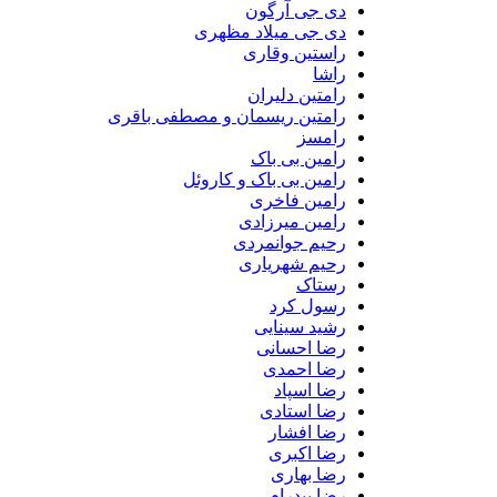
دی جی آرگون
دی جی میلاد مظهری
راستین وقاری
راشا
رامتین دلیران
رامتین ریسمان و مصطفی باقری
رامسز
رامین بی باک
رامین بی باک و کاروئل
رامین فاخری
رامین میرزادی
رحیم جوانمردی
رحیم شهریاری
رستاک
رسول کرد
رشید سینایی
رضا احسانی
رضا احمدی
رضا اسپاد
رضا استادی
رضا افشار
رضا اکبری
رضا بهاری
رضا بیدرام