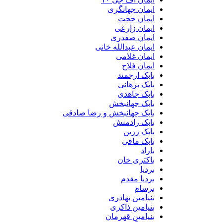
ایمان جهانگری
ایمان حجت
ایمان زارعی
ایمان صفدری
ایمان عبدالله خانی
ایمان غلامی
ایمان فلاح
بابک ارجمند
بابک برهانی
بابک جاهدی
بابک جهانبخش
بابک جهانبخش و رضا صادقی
بابک رادمنش
بابک زرین
بابک مافی
باراد
باکتری خان
بردیا
بردیا مقدم
برسام
بنیامین بهادری
بنیامین ذاکری
بنیامین قهرمان