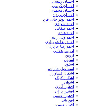
احسان رئیسی
احسان کریمی
احسان محمدی
احسان نی زن
احمد ابوذر خانی فرد
احمد سعیدی
احمد صفایی
احمد هادی
احمد ولی زاده
احمدرضا شهریاری
احمدرضا عزیزی
ادریس غلامی
اروین
استون
استونا
اسماعیل خانزاده
اشکان کشاورز
اشکان کینگ
اشوان
افشین آذری
افشین باران
افشین حسنی
افق باند
اقبال حبیبی