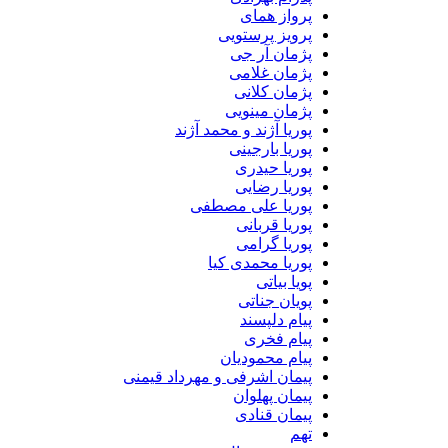
پرواز همای
پرویز پرستویی
پژمان آر جی
پژمان غلامی
پژمان کلانی
پژمان مینویی
پوریا آژند و محمد آژند
پوریا بارجینی
پوریا حیدری
پوریا رضایی
پوریا علی مصطفی
پوریا قربانی
پوریا گرامی
پوریا محمدی کیا
پویا بیاتی
پویان جناتی
پیام دلپسند
پیام فخری
پیام محمودیان
پیمان اشرفی و مهرداد قیمنی
پیمان پهلوان
پیمان قنادی
تهم