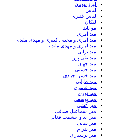
البرز نبویان
الیاس
الیاس قنبرى
الیکان
امو باند
امید آمری
امید آمری و مجتبی کبیری و مهدى مقدم
امید آمری و مهدی مقدم
امید ترابی
امید تقی پور
امید جهان
امید حسنی
امید خسروجردی
امید طبایی
امید عامری
امید نوری
امید یوسفی
امیر آتشی
امیر اسماعیل صدفی
امیر اند و حشمت فغانی
امیر بقایی
امیر پدرام
امیر پرستاری