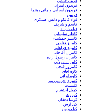
فرید رحمانی
فریدون آسرایی
فریدون آسرایی و مانی رهنما
فریمن
فواد فالکو و دانش عسکری
قاسم و شریف
قیامت باند
کاظم سلیمانی
کامبیز جمشیدی
کامبیز فتاحی
کامبیز فراهانی
کامران آقاخانی
کامران رسول زاده
کامران مولایی
کامروز فتحی
کاوه آفاق
کاوه ایرانی
کسری حرمتی پور
کلمست
کمیل احتشام
کوروش
کوشا دهقان
کی آرش
کیا دپرس