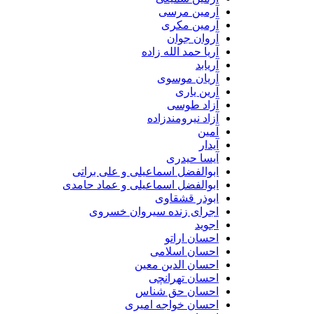
آرمین مرسی
آرمین مکری
آروان جوان
آریا حمد الله زاده
آریابد
آریان موسوی
آرین یاری
آزاد طوسی
آزاد نیرومندزاده
آمین
آیدار
آیسا حیدری
ابوالفضل اسماعیلی و علی براتی
ابوالفضل اسماعیلی و عماد حامدی
ابوذر قشقاوی
اجرای زنده سیروان خسروی
اجوید
احسان اراتو
احسان اسلامی
احسان الدین معین
احسان تهرانچی
احسان حق شناس
احسان خواجه امیری