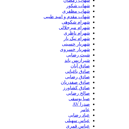
شهاب رمضان
شهاب شکور
شهاب مظفری
شهاب مقدم و امید طیبی
شهرام شکوهی
شهرام میرجلالی
شهرام ناظری
شهرام نیک یار
شهریار حسینی
شهریار خسروی
شیث رضایی
شیرازیس باند
صادق آبان
صادق باغبانی
صادق رضایی
صادق صفدریان
صادق کشاورز
صالح رضایی
صبا یوسفی
صدرا AV
عامر
عباد رضایی
عباس سهیلی
عباس قمری