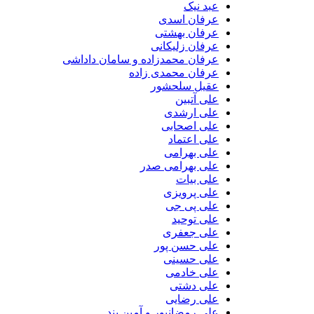
عبد نیک
عرفان اسدی
عرفان بهشتی
عرفان زلیکانی
عرفان محمدزاده و سامان داداشی
عرفان محمدی زاده
عقیل سلحشور
علی آتبین
علی ارشدی
علی اصحابی
علی اعتماد
علی بهرامی
علی بهرامی صدر
علی بیات
علی پرویزی
علی پی جی
علی توحید
علی جعفری
علی حسن پور
علی حسینی
علی خادمی
علی دشتی
علی رضایی
علی رمضانپور و آمین بند