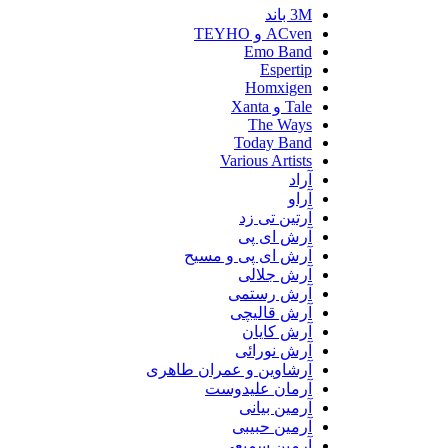
3M باند
ACven و TEYHO
Emo Band
Espertip
Homxigen
Tale و Xanta
The Ways
Today Band
Various Artists
آراد
آراو
آرتین تی زد
آرش ای پی
آرش ای پی و مسیح
آرش جلالی
آرش رستمی
آرش قالیچی
آرش کایان
آرش نورائی
آرشاوین و عمران طاهری
آرمان علیدوست
آرمین بیانی
آرمین حبیبی
آرمین سمیعی