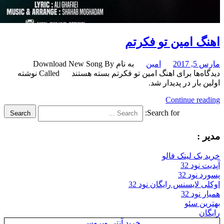
 امین تو فکرتم
201
امین
به نام Download New Song By
‌ها
برای اهنگ امین تو فکرتم
بسته هستند
Called نوشته
بار در پدیدار شد.
Continue re
Search for:
Search
:
بک لینک فالو
ود 32
نود 32
 لایسنس رایگان نود 32
ود 32
ن سئو
ن
خرید آنتی ویروس