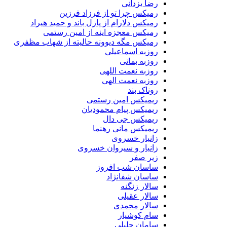
رضا یزدانی
رمیکس چرا تو از فرزاد فرزین
رمیکس دلارام از پازل باند و حمید هیراد
رمیکس معجزه اینه از امین رستمی
رمیکس مگه دیوونه حالیته از شهاب مظفری
روزبه اسماعیلی
روزبه بمانی
روزبه نعمت اللهی
روزبه نعمت الهی
روناک بند
ریمیکس امین رستمی
ریمیکس پیام محمودیان
ریمیکس جی دال
ریمیکس مانی رهنما
زانیار خسروی
زانیار و سیروان خسروی
زیر صفر
ساسان شب افروز
ساسان شفانژاد
سالار زنگنه
سالار عقیلی
سالار محمدی
سام کوشیار
سامان جلیلی