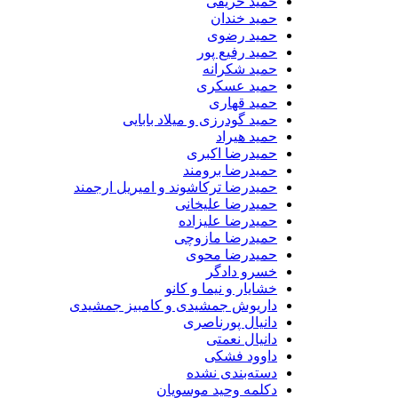
حمید حریفی
حمید خندان
حمید رضوی
حمید رفیع پور
حمید شکرانه
حمید عسکری
حمید قهاری
حمید گودرزی و میلاد بابایی
حمید هیراد
حمیدرضا اکبری
حمیدرضا برومند
حمیدرضا ترکاشوند و امیریل ارجمند
حمیدرضا علیخانی
حمیدرضا علیزاده
حمیدرضا مازوچی
حمیدرضا محوی
خسرو دادگر
خشایار و نیما و کانو
داریوش جمشیدی و کامبیز جمشیدی
دانیال پورناصری
دانیال نعمتی
داوود فشکی
دسته‌بندی نشده
دکلمه وحید موسویان