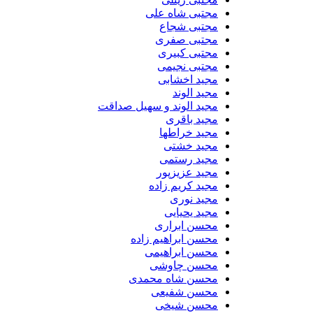
مجتبی شاه علی
مجتبی شجاع
مجتبی صفری
مجتبی کبیری
مجتبی نجیمی
مجید اخشابی
مجید الوند‎
مجید الوند و سهیل صداقت
مجید باقری
مجید خراطها
مجید خشتی
مجید رستمی
مجید عزیزپور
مجید کریم زاده
مجید نوری
مجید یحیایی
محسن ابراری
محسن ابراهیم زاده
محسن ابراهیمی
محسن چاوشی
محسن شاه محمدی
محسن شفیعی
محسن شیخی