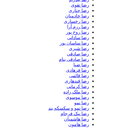
رضا تقوی
رضا چناری
رضا خادمیان
رضا رخساری
رضا رزم آرا
رضا روح پور
رضا ساداتی
رضا ساسان پور
رضا شیری
رضا صادقی
رضا صادقی بنام
رضا ضیا
رضا فرهادی
رضا قائمی
رضا قندهاری
رضا کرمانی
رضا ملک زاده
رضا موسوی
رضا نمو
رضا نمو و سکسکه بند
رضا نیک فرجام
رضا هاشمیان
رضا هامون