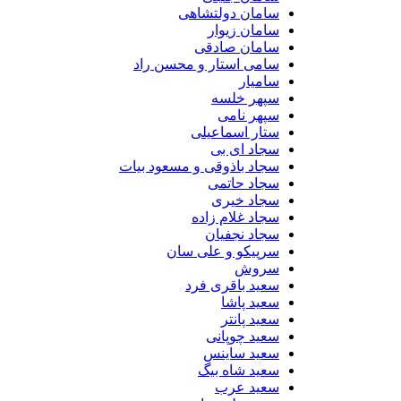
سامان دولتشاهی
سامان زیوار
سامان صادقی
سامی استار و محسن راد
سامیار
سپهر خلسه
سپهر نامی
ستار اسماعیلی
سجاد ای بی
سجاد باذوقی و مسعود بیات
سجاد حاتمی
سجاد خیری
سجاد غلام زاده
سجاد نجفیان
سرپیکو و علی سان
سروش
سعید باقری فرد
سعید پاشا
سعید پانتر
سعید چوپانی
سعید ساینس
سعید شاه بیگ
سعید عرب