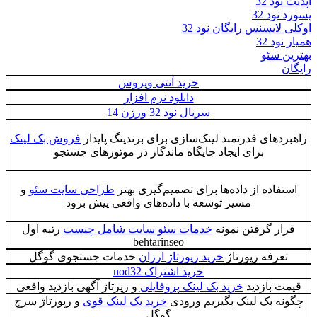
آپدیت نود 32
پسورد نود 32
اوکلی لایسنس رایگان نود 32
همیار نود 32
بهترین سئو
رایگان
خرید آنتی ویروس
دانلود نرم افزار
سریال نود 32 ورژن 14
راهبردهای قدرتمند لینک‌سازی برای برندینگ پایدار
فروش بک لینک
برای ایجاد جایگاه ماندگار در موتورهای جستجو
استفاده از داده‌ها برای تصمیم‌گیری بهتر
طراحی سایت سئو
و
مسیر توسعه با داده‌های واقعی پیش برود
قرار گرفتن نمونه
خدمات سئو سایت شامل چیست
رتبه اول
behtarinseo
تعرفه رپورتاژ
خرید رپورتاژ ارزان
خدمات جستجوی گوگل
خرید اشتراک nod32
قیمت بازدید
خرید بک لینک پروفایلی
و رپرتاژ آگهی بازدید واقعی
چگونه بک لینک بگیریم ورودی
خرید بک لینک قوی
و رپورتاژ سرچ
گوگل