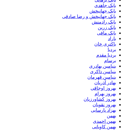
بابک جاهدی
بابک جهانبخش
بابک جهانبخش و رضا صادقی
بابک رادمنش
بابک زرین
بابک مافی
باراد
باکتری خان
بردیا
بردیا مقدم
برسام
بنیامین بهادری
بنیامین ذاکری
بنیامین قهرمان
بهادر آذریان
بهروز اوجاقی
بهروز بهرام
بهروز کشاورزیان
بهروز نقویان
بهزاد پارسایی
بهمن
بهمن احمدی
بهمن کاویانی