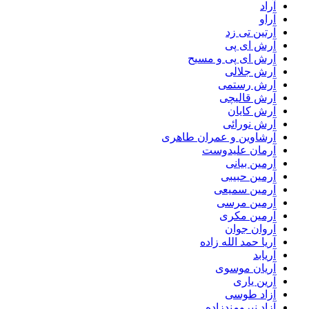
آراد
آراو
آرتین تی زد
آرش ای پی
آرش ای پی و مسیح
آرش جلالی
آرش رستمی
آرش قالیچی
آرش کایان
آرش نورائی
آرشاوین و عمران طاهری
آرمان علیدوست
آرمین بیانی
آرمین حبیبی
آرمین سمیعی
آرمین مرسی
آرمین مکری
آروان جوان
آریا حمد الله زاده
آریابد
آریان موسوی
آرین یاری
آزاد طوسی
آزاد نیرومندزاده