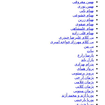
بهمن معروفی
بهمن نوری
بهنام بانی
بهنام خشوعی
بهنام زرین
بهنام صفوی
بهنام علمشاهی
بهنام قلی زاده
بی کلام علیرضا حیدری
بی کلام مهرزاد خواجه امیری
بی من
بیات
پارسا زارع
پازل باند
پدرام بهزادی
پرواز همای
پرویز پرستویی
پژمان آر جی
پژمان غلامی
پژمان کلانی
پژمان مینویی
پوریا آژند و محمد آژند
پوریا بارجینی
پوریا حیدری