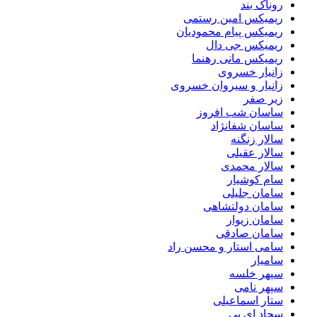
روناک بند
ریمیکس امین رستمی
ریمیکس پیام محمودیان
ریمیکس جی دال
ریمیکس مانی رهنما
زانیار خسروی
زانیار و سیروان خسروی
زیر صفر
ساسان شب افروز
ساسان شفانژاد
سالار زنگنه
سالار عقیلی
سالار محمدی
سام کوشیار
سامان جلیلی
سامان دولتشاهی
سامان زیوار
سامان صادقی
سامی استار و محسن راد
سامیار
سپهر خلسه
سپهر نامی
ستار اسماعیلی
سجاد ای بی