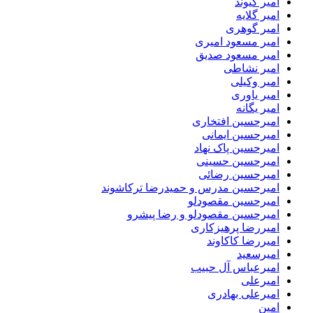
امیر کیوند
امیر گلایه
امیر گوهری
امیر مسعود امیری
امیر مسعود صدیق
امیر نشاطی
امیر وکیلی
امیر یاوری
امیر یگانه
امیرحسین افتخاری
امیرحسین ایمانی
امیرحسین پاک نهاد
امیرحسین حسینی
امیرحسین رضائی
امیرحسین مدرس و حمیدرضا ترکاشوند
امیرحسین مقصودلو
امیرحسین مقصودلو و رضا پیشرو
امیررضا پرهیزکاری
امیررضا کاکاوند
امیرسعید
امیرعباس آل حبیب
امیرعلی
امیرعلی بهادری
امین