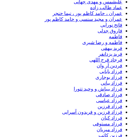
علیشمس و مهدی جهانی
عماد طالب زاده
عمران ، حامد کاظم پور ، نیما حنجر
عمران و مجید سنسی و حامد کاظم پور
فاتح نورایی
فاروق جدلی
فاطمه
فاطمه و رضا شیری
فربد بیهقی
فربد یزدانفر
فرجاد فرج اللهی
فردین آر وان
فرزاد بابایی
فرزاد بوجاری
فرزاد بیانی
فرزاد بیباش و وحید تتورا
فرزاد صادقی
فرزاد عباسی
فرزاد فرزین
فرزاد فرزین و فریدون آسرایی
فرزاد کیان
فرزاد مستوفی
فرزاد میریان
فرزین کاتب