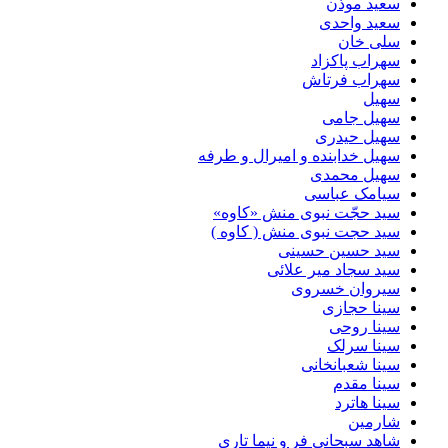
سعید موذن
سعید واحدی
سلی خان
سهراب پاکزاد
سهراب فرتاش
سهیل
سهیل جامی
سهیل حیدری
سهیل خدابنده و امیرال و طرفه
سهیل محمدی
سیامک عباسی
سید حجّت نبوی منش «کاوه»
سید حجت نبوی منش ( کاوه )
سید حسین حسینى
سید سجاد میر علائی
سیروان خسروی
سینا حجازی
سینا روحی
سینا سرلک
سینا شعبانخانی
سینا مقدم
سینا هاترد
شارمین
شاهد سبحانی فر و نیما تاری