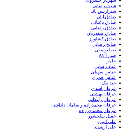
شهریار خسروی
شیث رضایی
شیرازیس باند
صادق آبان
صادق باغبانی
صادق رضایی
صادق صفدریان
صادق کشاورز
صالح رضایی
صبا یوسفی
صدرا AV
عامر
عباد رضایی
عباس سهیلی
عباس قمری
عبد نیک
عرفان اسدی
عرفان بهشتی
عرفان زلیکانی
عرفان محمدزاده و سامان داداشی
عرفان محمدی زاده
عقیل سلحشور
علی آتبین
علی ارشدی