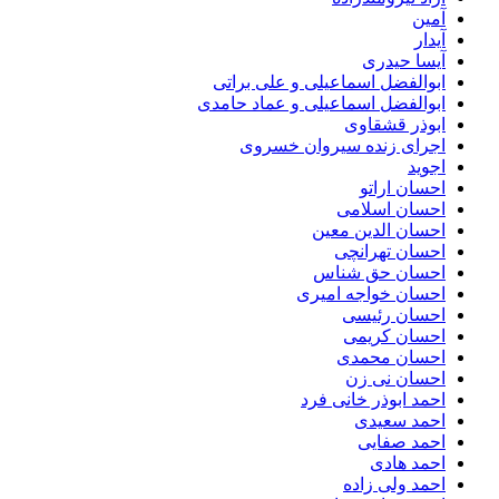
آمین
آیدار
آیسا حیدری
ابوالفضل اسماعیلی و علی براتی
ابوالفضل اسماعیلی و عماد حامدی
ابوذر قشقاوی
اجرای زنده سیروان خسروی
اجوید
احسان اراتو
احسان اسلامی
احسان الدین معین
احسان تهرانچی
احسان حق شناس
احسان خواجه امیری
احسان رئیسی
احسان کریمی
احسان محمدی
احسان نی زن
احمد ابوذر خانی فرد
احمد سعیدی
احمد صفایی
احمد هادی
احمد ولی زاده