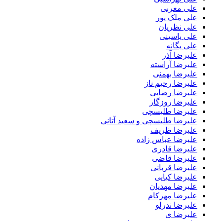
علی مغربی
علی ملک پور
علی نظریان
علی یاسینی
علی یگانه
علیرضا آذر
علیرضا آراسته
علیرضا بهمنی
علیرضا رحیم ناز
علیرضا رضایی
علیرضا روزگار
علیرضا طلیسچی
علیرضا طلیسچی و سعید آتانی
علیرضا ظریف
علیرضا عباس زاده
علیرضا قادری
علیرضا قاضی
علیرضا قربانی
علیرضا کیایی
علیرضا مهدیان
علیرضا مهرکام
علیرضا ندرلو
علیرضا ی