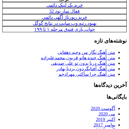
خرید بک لینک دائمی
فعال ساز نود 32
خرید رپورتاژ آگهی دائمی
بهبود رتبه وب سایت در نتایج گوگل
جواب بازی فندق مرحله ۱ تا ۱۹۹
نوشته‌های تازه
متن آهنگ نگار من وحید دهقانی
متن آهنگ خنده هاتو قربون محمدعلیزاده
متن آهنگ دریا بدون تو علی صدیقی
متن آهنگ آفتابگردون بردیا بهادر
متن آهنگ چرا ساکتی مهرادجم
آخرین دیدگاه‌ها
بایگانی‌ها
آگوست 2020
می 2020
اکتبر 2019
نوامبر 2017