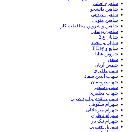
شاهرخ افشار
شاهین دانشجو
شاهین عبدهی
شاهین متولی
شاهین و شروین محافظت کار
شاهین یوسفی
شایان ع 2
شایان و محمد
شایع و T-Dey
شروین شایا
شفق
شمس آریان
شهاب اکبری
شهاب الدین شفائی
شهاب رمضان
شهاب شکور
شهاب مظفری
شهاب مقدم و امید طیبی
شهرام شکوهی
شهرام میرجلالی
شهرام ناظری
شهرام نیک یار
شهریار حسینی