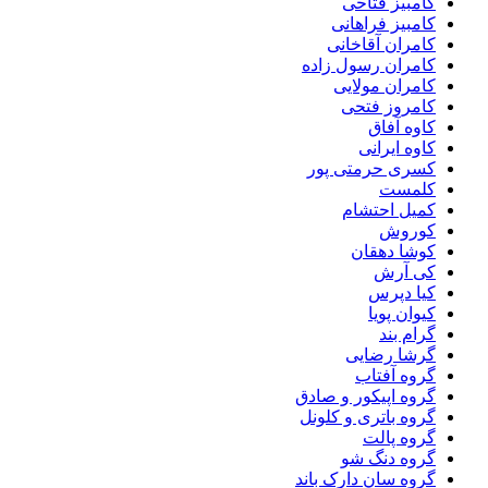
کامبیز فتاحی
کامبیز فراهانی
کامران آقاخانی
کامران رسول زاده
کامران مولایی
کامروز فتحی
کاوه آفاق
کاوه ایرانی
کسری حرمتی پور
کلمست
کمیل احتشام
کوروش
کوشا دهقان
کی آرش
کیا دپرس
کیوان پویا
گرام بند
گرشا رضایی
گروه آفتاب
گروه اپیکور و صادق
گروه باتری و کلونل
گروه پالت
گروه دنگ شو
گروه سان دارک باند