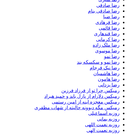
رضا صادقی
رضا صادقی بنام
رضا ضیا
رضا فرهادی
رضا قائمی
رضا قندهاری
رضا کرمانی
رضا ملک زاده
رضا موسوی
رضا نمو
رضا نمو و سکسکه بند
رضا نیک فرجام
رضا هاشمیان
رضا هامون
رضا یزدانی
رمیکس چرا تو از فرزاد فرزین
رمیکس دلارام از پازل باند و حمید هیراد
رمیکس معجزه اینه از امین رستمی
رمیکس مگه دیوونه حالیته از شهاب مظفری
روزبه اسماعیلی
روزبه بمانی
روزبه نعمت اللهی
روزبه نعمت الهی