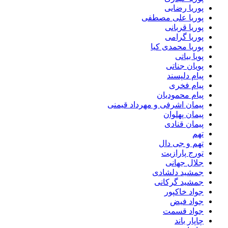
پوریا رضایی
پوریا علی مصطفی
پوریا قربانی
پوریا گرامی
پوریا محمدی کیا
پویا بیاتی
پویان جناتی
پیام دلپسند
پیام فخری
پیام محمودیان
پیمان اشرفی و مهرداد قیمنی
پیمان پهلوان
پیمان قنادی
تهم
تهم و جی دال
تورج پارازیت
جلال جهانی
جمشید دلشادی
جمشید گرکانی
جواد خاکپور
جواد فیض
جواد قسمت
چاپار باند