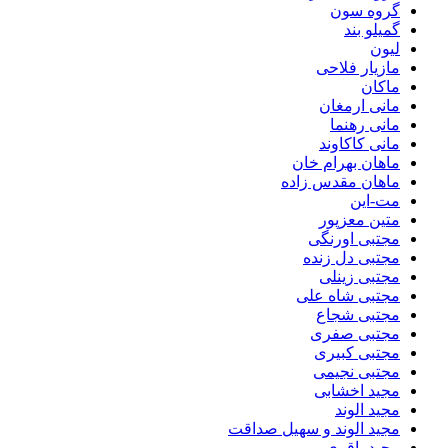
گروه سون
گمیلو بند
لیون
مازیار فلاحی
ماکان
مانی ارمغان
مانی رهنما
مانی کاکاوند
ماهان بهرام خان
ماهان مقدس زاده
مت-این
متین معزپور
مجتبی اورنگی
مجتبی دل زنده
مجتبی زینلی
مجتبی شاه علی
مجتبی شجاع
مجتبی صفری
مجتبی کبیری
مجتبی نجیمی
مجید اخشابی
مجید الوند‎
مجید الوند و سهیل صداقت
مجید باقری