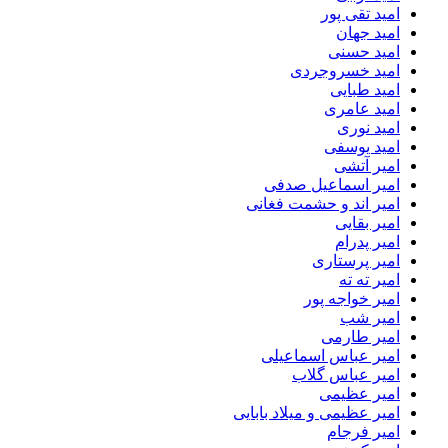
امید تقی پور
امید جهان
امید حسنی
امید خسروجردی
امید طبایی
امید عامری
امید نوری
امید یوسفی
امیر آتشی
امیر اسماعیل صدفی
امیر اند و حشمت فغانی
امیر بقایی
امیر پدرام
امیر پرستاری
امیر ته ته
امیر خواجه پور
امیر شب
امیر طارمی
امیر عباس اسماعیلی
امیر عباس گلاب
امیر عظیمی
امیر عظیمی و میلاد بابایی
امیر فرجام