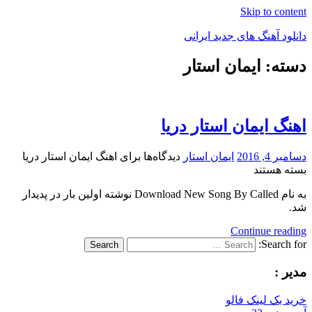
Skip to content
دانلود آهنگ های جدید ایرانی
دسته: ایمان استار
دانلود
فول
آلبوم
موزیک
اهنگ ایمان استار دریا
دسامبر 4, 2016
ایمان استار
دیدگاه‌ها
برای اهنگ ایمان استار دریا
بسته هستند
به نام Download New Song By Called نوشته اولین بار در پدیدار
شد.
Continue reading
Search for:
Search
مدیر :
خرید بک لینک فالو