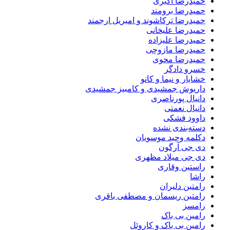
حمیدرضا اکبری
حمیدرضا برومند
حمیدرضا ترکاشوند و امیریل ارجمند
حمیدرضا علیخانی
حمیدرضا علیزاده
حمیدرضا مازوچی
حمیدرضا محوی
خسرو دادگر
خشایار و نیما و کانو
داریوش جمشیدی و کامبیز جمشیدی
دانیال پورناصری
دانیال نعمتی
داوود فشکی
دسته‌بندی نشده
دکلمه وحید موسویان
دی جی آرگون
دی جی میلاد مظهری
راستین وقاری
راشا
رامتین دلیران
رامتین ریسمان و مصطفی باقری
رامسز
رامین بی باک
رامین بی باک و کاروئل