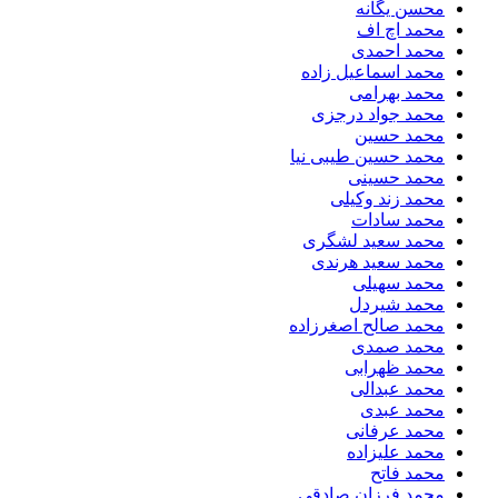
محسن یگانه
محمد اچ اف
محمد احمدی
محمد اسماعیل زاده
محمد بهرامی
محمد جواد درجزی
محمد حسین
محمد حسین طیبی نیا
محمد حسینی
محمد زند وکیلی
محمد سادات
محمد سعید لشگری
محمد سعید هرندی
محمد سهیلی
​محمد شیردل
محمد صالح اصغرزاده
محمد صمدی
محمد ظهرابی
محمد عبدالی
محمد عبدی
محمد عرفانی
محمد علیزاده
محمد فاتح
محمد فرزان صادقی