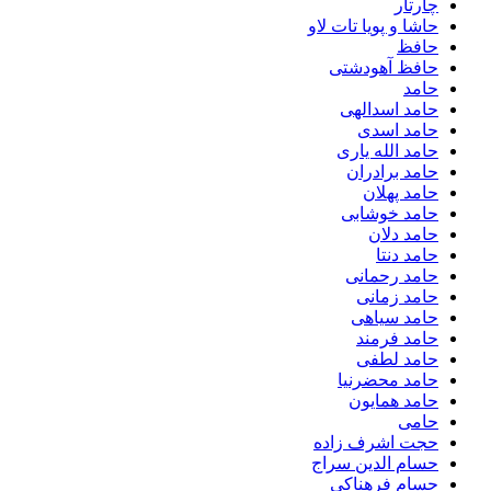
چارتار
حاشا و پویا تات لاو
حافظ
حافظ آهودشتی
حامد
حامد اسدالهی
حامد اسدی
حامد الله یاری
حامد برادران
حامد پهلان
حامد خوشابی
حامد دلان
حامد دنتا
حامد رحمانی
حامد زمانی
حامد سیاهی
حامد فرمند
حامد لطفی
حامد محضرنیا
حامد همایون
حامی
حجت اشرف زاده
حسام الدین سراج
حسام فرهناکی