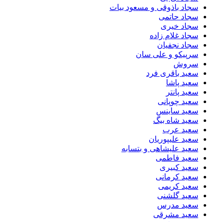
سجاد باذوقی و مسعود بیات
سجاد حاتمی
سجاد خیری
سجاد غلام زاده
سجاد نجفیان
سرپیکو و علی سان
سروش
سعید باقری فرد
سعید پاشا
سعید پانتر
سعید چوپانی
سعید ساینس
سعید شاه بیگ
سعید عرب
سعید علیپوریان
سعید علیشاهی و بتسابه
سعید فاطمی
سعید کبیری
سعید کرمانی
سعید کریمی
سعید گلشنی
سعید مدرس
سعید مشرقی