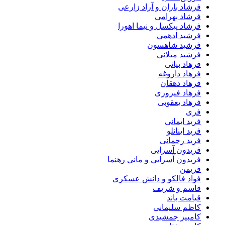
فرشاد باران و آراد زارعی
فرشاد بهرامی
فرشاد پیکسل و نیما اهورا
فرشید ادهمی
فرشید شاهسون
فرشید میلانی
فرهاد بیانی
فرهاد داروغه
فرهاد دهقان
فرهاد فیروزی
فرهاد یعقوبی
فری
فرید ایمانی
فرید اینانلو
فرید رحمانی
فریدون آسرایی
فریدون آسرایی و مانی رهنما
فریمن
فواد فالکو و دانش عسکری
قاسم و شریف
قیامت باند
کاظم سلیمانی
کامبیز جمشیدی