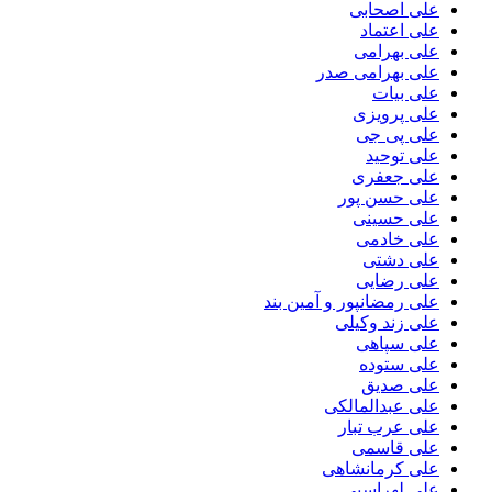
علی اصحابی
علی اعتماد
علی بهرامی
علی بهرامی صدر
علی بیات
علی پرویزی
علی پی جی
علی توحید
علی جعفری
علی حسن پور
علی حسینی
علی خادمی
علی دشتی
علی رضایی
علی رمضانپور و آمین بند
علی زند وکیلی
علی سپاهی
علی ستوده
علی صدیق
علی عبدالمالکی
علی عرب تبار
علی قاسمی
علی کرمانشاهی
علی لهراسبی