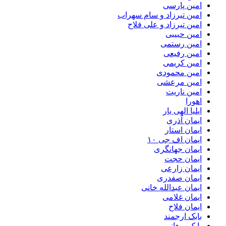
امین پارسی
امین تیرزاد و سام سهراب
امین تیرزاد و علی فلاح
امین حبیبی
امین رستمی
امین رفیعی
امین کریمی
امین محمودی
امین مرعشی
امین ناریت
اهورا
ایلیا الهی یار
ایمان آذری
ایمان استار
ایمان اف جی ۱۰
ایمان جهانگری
ایمان حجت
ایمان زارعی
ایمان صفدری
ایمان عبدالله خانی
ایمان غلامی
ایمان فلاح
بابک ارجمند
بابک برهانی