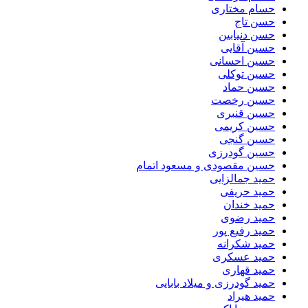
حسام مختاری
حسن تاج
حسن دنیابین
حسین آقایی
حسین احسانی
حسین توکلی
حسین حماد
حسین رخصت
حسین قنبری
حسین کریمی
حسین گنجی
حسین گودرزی
حسین مقصودی و مسعود اتمام
حمید جمالزایی
حمید حریفی
حمید خندان
حمید رضوی
حمید رفیع پور
حمید شکرانه
حمید عسکری
حمید قهاری
حمید گودرزی و میلاد بابایی
حمید هیراد