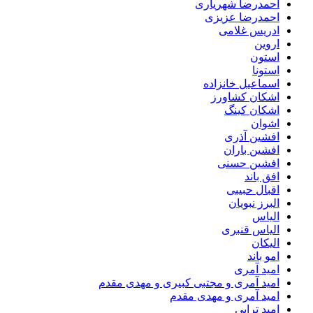
احمدرضا شهریاری
احمدرضا عزیزی
ادریس غلامی
اروین
استون
استونا
اسماعیل خانزاده
اشکان کشاورز
اشکان کینگ
اشوان
افشین آذری
افشین باران
افشین حسنی
افق باند
اقبال حبیبی
البرز نبویان
الیاس
الیاس قنبرى
الیکان
امو باند
امید آمری
امید آمری و مجتبی کبیری و مهدى مقدم
امید آمری و مهدی مقدم
امید ترابی