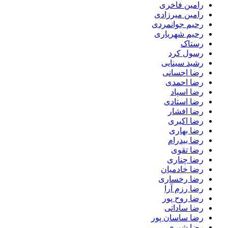
رامین فاخری
رامین میرزادی
رحیم جوانمردی
رحیم شهریاری
رستاک
رسول کرد
رشید سینایی
رضا احسانی
رضا احمدی
رضا اسپاد
رضا استادی
رضا افشار
رضا اکبری
رضا بهاری
رضا بیدرام
رضا تقوی
رضا چناری
رضا خادمیان
رضا رخساری
رضا رزم آرا
رضا روح پور
رضا ساداتی
رضا ساسان پور
رضا شیری