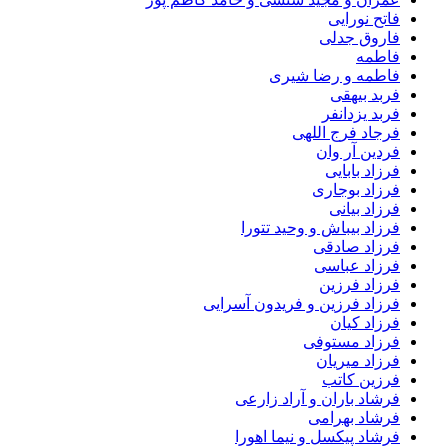
فاتح نورایی
فاروق جدلی
فاطمه
فاطمه و رضا شیری
فربد بیهقی
فربد یزدانفر
فرجاد فرج اللهی
فردین آر وان
فرزاد بابایی
فرزاد بوجاری
فرزاد بیانی
فرزاد بیباش و وحید تتورا
فرزاد صادقی
فرزاد عباسی
فرزاد فرزین
فرزاد فرزین و فریدون آسرایی
فرزاد کیان
فرزاد مستوفی
فرزاد میریان
فرزین کاتب
فرشاد باران و آراد زارعی
فرشاد بهرامی
فرشاد پیکسل و نیما اهورا