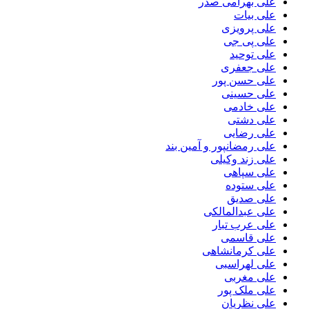
علی بهرامی صدر
علی بیات
علی پرویزی
علی پی جی
علی توحید
علی جعفری
علی حسن پور
علی حسینی
علی خادمی
علی دشتی
علی رضایی
علی رمضانپور و آمین بند
علی زند وکیلی
علی سپاهی
علی ستوده
علی صدیق
علی عبدالمالکی
علی عرب تبار
علی قاسمی
علی کرمانشاهی
علی لهراسبی
علی مغربی
علی ملک پور
علی نظریان