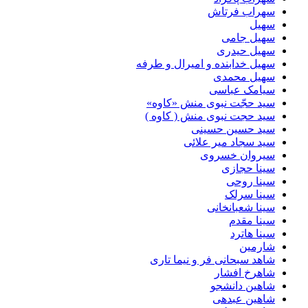
سهراب فرتاش
سهیل
سهیل جامی
سهیل حیدری
سهیل خدابنده و امیرال و طرفه
سهیل محمدی
سیامک عباسی
سید حجّت نبوی منش «کاوه»
سید حجت نبوی منش ( کاوه )
سید حسین حسینى
سید سجاد میر علائی
سیروان خسروی
سینا حجازی
سینا روحی
سینا سرلک
سینا شعبانخانی
سینا مقدم
سینا هاترد
شارمین
شاهد سبحانی فر و نیما تاری
شاهرخ افشار
شاهین دانشجو
شاهین عبدهی