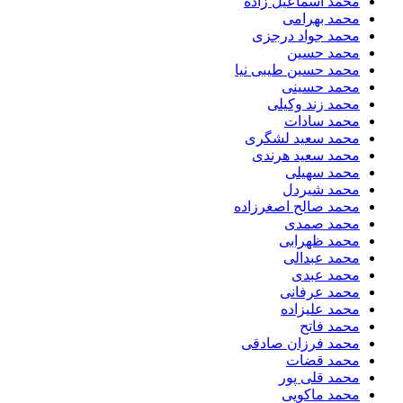
محمد اسماعیل زاده
محمد بهرامی
محمد جواد درجزی
محمد حسین
محمد حسین طیبی نیا
محمد حسینی
محمد زند وکیلی
محمد سادات
محمد سعید لشگری
محمد سعید هرندی
محمد سهیلی
​محمد شیردل
محمد صالح اصغرزاده
محمد صمدی
محمد ظهرابی
محمد عبدالی
محمد عبدی
محمد عرفانی
محمد علیزاده
محمد فاتح
محمد فرزان صادقی
محمد قضات
محمد قلی پور
محمد ماکویی