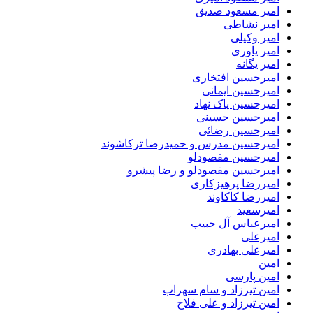
امیر مسعود صدیق
امیر نشاطی
امیر وکیلی
امیر یاوری
امیر یگانه
امیرحسین افتخاری
امیرحسین ایمانی
امیرحسین پاک نهاد
امیرحسین حسینی
امیرحسین رضائی
امیرحسین مدرس و حمیدرضا ترکاشوند
امیرحسین مقصودلو
امیرحسین مقصودلو و رضا پیشرو
امیررضا پرهیزکاری
امیررضا کاکاوند
امیرسعید
امیرعباس آل حبیب
امیرعلی
امیرعلی بهادری
امین
امین پارسی
امین تیرزاد و سام سهراب
امین تیرزاد و علی فلاح