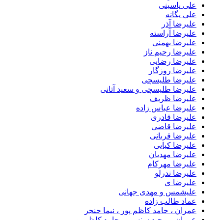
علی یاسینی
علی یگانه
علیرضا آذر
علیرضا آراسته
علیرضا بهمنی
علیرضا رحیم ناز
علیرضا رضایی
علیرضا روزگار
علیرضا طلیسچی
علیرضا طلیسچی و سعید آتانی
علیرضا ظریف
علیرضا عباس زاده
علیرضا قادری
علیرضا قاضی
علیرضا قربانی
علیرضا کیایی
علیرضا مهدیان
علیرضا مهرکام
علیرضا ندرلو
علیرضا ی
علیشمس و مهدی جهانی
عماد طالب زاده
عمران ، حامد کاظم پور ، نیما حنجر
عمران و مجید سنسی و حامد کاظم پور