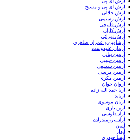
آرش ای پی
آرش ای پی و مسیح
آرش جلالی
آرش رستمی
آرش قالیچی
آرش کایان
آرش نورائی
آرشاوین و عمران طاهری
آرمان علیدوست
آرمین بیانی
آرمین حبیبی
آرمین سمیعی
آرمین مرسی
آرمین مکری
آروان جوان
آریا حمد الله زاده
آریابد
آریان موسوی
آرین یاری
آزاد طوسی
آزاد نیرومندزاده
آمین
آیدار
آیسا حیدری