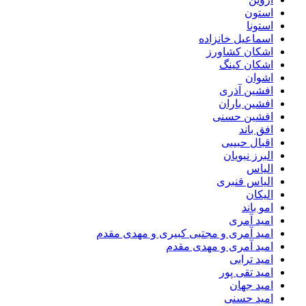
استون
استونا
اسماعیل خانزاده
اشکان کشاورز
اشکان کینگ
اشوان
افشین آذری
افشین باران
افشین حسنی
افق باند
اقبال حبیبی
البرز نبویان
الیاس
الیاس قنبرى
الیکان
امو باند
امید آمری
امید آمری و مجتبی کبیری و مهدى مقدم
امید آمری و مهدی مقدم
امید ترابی
امید تقی پور
امید جهان
امید حسنی