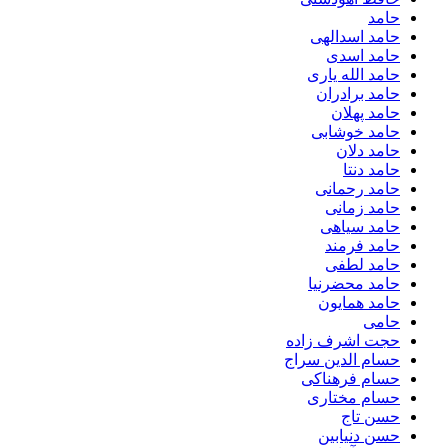
حامد
حامد اسدالهی
حامد اسدی
حامد الله یاری
حامد برادران
حامد پهلان
حامد خوشابی
حامد دلان
حامد دنتا
حامد رحمانی
حامد زمانی
حامد سیاهی
حامد فرمند
حامد لطفی
حامد محضرنیا
حامد همایون
حامی
حجت اشرف زاده
حسام الدین سراج
حسام فرهناکی
حسام مختاری
حسن تاج
حسن دنیابین