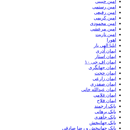
امین حبیبی
امین رستمی
امین رفیعی
امین کریمی
امین محمودی
امین مرعشی
امین ناریت
اهورا
ایلیا الهی یار
ایمان آذری
ایمان استار
ایمان اف جی ۱۰
ایمان جهانگری
ایمان حجت
ایمان زارعی
ایمان صفدری
ایمان عبدالله خانی
ایمان غلامی
ایمان فلاح
بابک ارجمند
بابک برهانی
بابک جاهدی
بابک جهانبخش
بابک جهانبخش و رضا صادقی