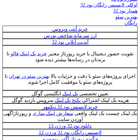
اوکلی لایسنس رایگان نود 32
همیار نود 32
بهترین سئو
رایگان
خرید آنتی ویروس
ارز سرمایه شاخص بورس
آپدیت آنلاین نود 32
تقویت حضور دیجیتال با خرید رپورتاژ معتبر
خرید بک لینک فالو
تا
برندتان در رسانه‌ها بیشتر دیده شود
اجرای پروژه‌های سئو با دقت و جزئیات بالا
بهترین سئو در تهران
تا
پروژه‌های سئو با موفقیت کامل اجرا شوند
تعیین تخصصی
بک لینک
انگلیسی گوگل
هزینه بک لینک اشتراکی
پکیج بک لینک
سرویس بازدید گوگل
خرید لایسنس نود 32 نیکمهر
بک لینک چیست بک لینک واقعی
سفارش لینک سازی
و رپورتاژاگهی
آوردن سایت
دانلود نود 32 ورژن 13
لایسنس رایگان نود 32 ورژن 12
چگونه رپورتاژ آگهی بنویسیم