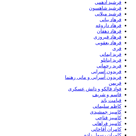
فرشید ادهمی
فرشید شاهسون
فرشید میلانی
فرهاد بیانی
فرهاد داروغه
فرهاد دهقان
فرهاد فیروزی
فرهاد یعقوبی
فری
فرید ایمانی
فرید اینانلو
فرید رحمانی
فریدون آسرایی
فریدون آسرایی و مانی رهنما
فریمن
فواد فالکو و دانش عسکری
قاسم و شریف
قیامت باند
کاظم سلیمانی
کامبیز جمشیدی
کامبیز فتاحی
کامبیز فراهانی
کامران آقاخانی
کامران رسول زاده