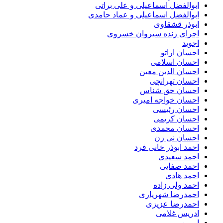
ابوالفضل اسماعیلی و علی براتی
ابوالفضل اسماعیلی و عماد حامدی
ابوذر قشقاوی
اجرای زنده سیروان خسروی
اجوید
احسان اراتو
احسان اسلامی
احسان الدین معین
احسان تهرانچی
احسان حق شناس
احسان خواجه امیری
احسان رئیسی
احسان کریمی
احسان محمدی
احسان نی زن
احمد ابوذر خانی فرد
احمد سعیدی
احمد صفایی
احمد هادی
احمد ولی زاده
احمدرضا شهریاری
احمدرضا عزیزی
ادریس غلامی
اروین