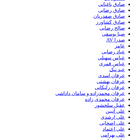
صادق باغبانی
صادق رضایی
صادق صفدریان
صادق کشاورز
صالح رضایی
صبا یوسفی
صدرا AV
عامر
عباد رضایی
عباس سهیلی
عباس قمری
عبد نیک
عرفان اسدی
عرفان بهشتی
عرفان زلیکانی
عرفان محمدزاده و سامان داداشی
عرفان محمدی زاده
عقیل سلحشور
علی آتبین
علی ارشدی
علی اصحابی
علی اعتماد
علی بهرامی