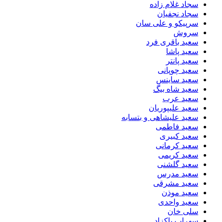
سجاد غلام زاده
سجاد نجفیان
سرپیکو و علی سان
سروش
سعید باقری فرد
سعید پاشا
سعید پانتر
سعید چوپانی
سعید ساینس
سعید شاه بیگ
سعید عرب
سعید علیپوریان
سعید علیشاهی و بتسابه
سعید فاطمی
سعید کبیری
سعید کرمانی
سعید کریمی
سعید گلشنی
سعید مدرس
سعید مشرقی
سعید موذن
سعید واحدی
سلی خان
سهراب پاکزاد