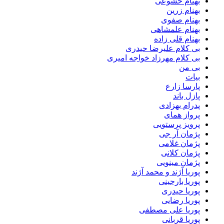
بهنام خشوعی
بهنام زرین
بهنام صفوی
بهنام علمشاهی
بهنام قلی زاده
بی کلام علیرضا حیدری
بی کلام مهرزاد خواجه امیری
بی من
بیات
پارسا زارع
پازل باند
پدرام بهزادی
پرواز همای
پرویز پرستویی
پژمان آر جی
پژمان غلامی
پژمان کلانی
پژمان مینویی
پوریا آژند و محمد آژند
پوریا بارجینی
پوریا حیدری
پوریا رضایی
پوریا علی مصطفی
پوریا قربانی