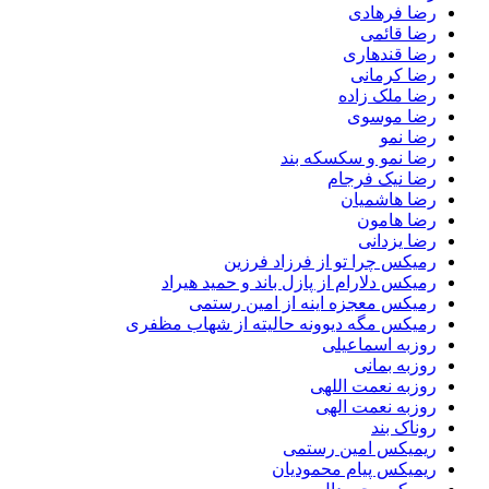
رضا فرهادی
رضا قائمی
رضا قندهاری
رضا کرمانی
رضا ملک زاده
رضا موسوی
رضا نمو
رضا نمو و سکسکه بند
رضا نیک فرجام
رضا هاشمیان
رضا هامون
رضا یزدانی
رمیکس چرا تو از فرزاد فرزین
رمیکس دلارام از پازل باند و حمید هیراد
رمیکس معجزه اینه از امین رستمی
رمیکس مگه دیوونه حالیته از شهاب مظفری
روزبه اسماعیلی
روزبه بمانی
روزبه نعمت اللهی
روزبه نعمت الهی
روناک بند
ریمیکس امین رستمی
ریمیکس پیام محمودیان