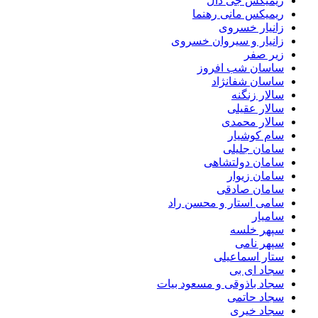
ریمیکس جی دال
ریمیکس مانی رهنما
زانیار خسروی
زانیار و سیروان خسروی
زیر صفر
ساسان شب افروز
ساسان شفانژاد
سالار زنگنه
سالار عقیلی
سالار محمدی
سام کوشیار
سامان جلیلی
سامان دولتشاهی
سامان زیوار
سامان صادقی
سامی استار و محسن راد
سامیار
سپهر خلسه
سپهر نامی
ستار اسماعیلی
سجاد ای بی
سجاد باذوقی و مسعود بیات
سجاد حاتمی
سجاد خیری