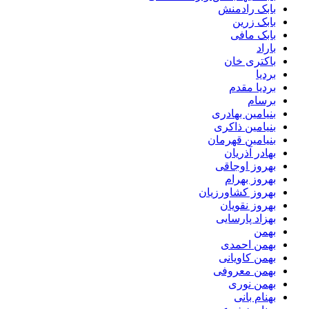
بابک رادمنش
بابک زرین
بابک مافی
باراد
باکتری خان
بردیا
بردیا مقدم
برسام
بنیامین بهادری
بنیامین ذاکری
بنیامین قهرمان
بهادر آذریان
بهروز اوجاقی
بهروز بهرام
بهروز کشاورزیان
بهروز نقویان
بهزاد پارسایی
بهمن
بهمن احمدی
بهمن کاویانی
بهمن معروفی
بهمن نوری
بهنام بانی