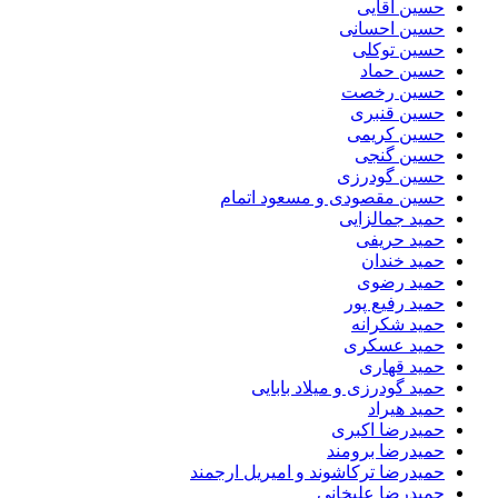
حسین آقایی
حسین احسانی
حسین توکلی
حسین حماد
حسین رخصت
حسین قنبری
حسین کریمی
حسین گنجی
حسین گودرزی
حسین مقصودی و مسعود اتمام
حمید جمالزایی
حمید حریفی
حمید خندان
حمید رضوی
حمید رفیع پور
حمید شکرانه
حمید عسکری
حمید قهاری
حمید گودرزی و میلاد بابایی
حمید هیراد
حمیدرضا اکبری
حمیدرضا برومند
حمیدرضا ترکاشوند و امیریل ارجمند
حمیدرضا علیخانی