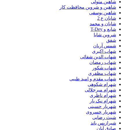
شاهین متولی
شاهین و شروین محافظت کار
شاهین یوسفی
شایان ع 2
شایان و محمد
شایع و T-Dey
شروین شایا
شفق
شمس آریان
شهاب اکبری
شهاب الدین شفائی
شهاب رمضان
شهاب شکور
شهاب مظفری
شهاب مقدم و امید طیبی
شهرام شکوهی
شهرام میرجلالی
شهرام ناظری
شهرام نیک یار
شهریار حسینی
شهریار خسروی
شیث رضایی
شیرازیس باند
صادق آبان