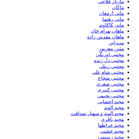
مازیار فلاحی
ماکان
مانی ارمغان
مانی رهنما
مانی کاکاوند
ماهان بهرام خان
ماهان مقدس زاده
مت-این
متین معزپور
مجتبی اورنگی
مجتبی دل زنده
مجتبی زینلی
مجتبی شاه علی
مجتبی شجاع
مجتبی صفری
مجتبی کبیری
مجتبی نجیمی
مجید اخشابی
مجید الوند‎
مجید الوند و سهیل صداقت
مجید باقری
مجید خراطها
مجید خشتی
مجید رستمی