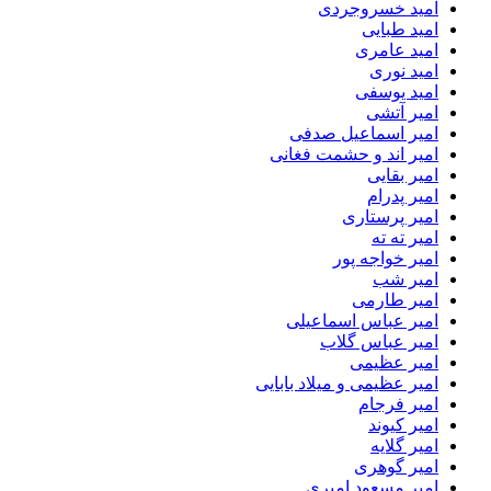
امید خسروجردی
امید طبایی
امید عامری
امید نوری
امید یوسفی
امیر آتشی
امیر اسماعیل صدفی
امیر اند و حشمت فغانی
امیر بقایی
امیر پدرام
امیر پرستاری
امیر ته ته
امیر خواجه پور
امیر شب
امیر طارمی
امیر عباس اسماعیلی
امیر عباس گلاب
امیر عظیمی
امیر عظیمی و میلاد بابایی
امیر فرجام
امیر کیوند
امیر گلایه
امیر گوهری
امیر مسعود امیری