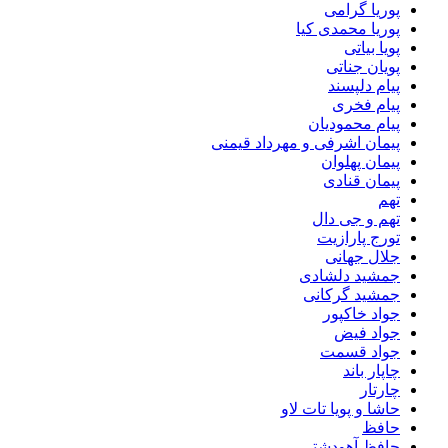
پوریا گرامی
پوریا محمدی کیا
پویا بیاتی
پویان جناتی
پیام دلپسند
پیام فخری
پیام محمودیان
پیمان اشرفی و مهرداد قیمنی
پیمان پهلوان
پیمان قنادی
تهم
تهم و جی دال
تورج پارازیت
جلال جهانی
جمشید دلشادی
جمشید گرکانی
جواد خاکپور
جواد فیض
جواد قسمت
چاپار باند
چارتار
حاشا و پویا تات لاو
حافظ
حافظ آهودشتی