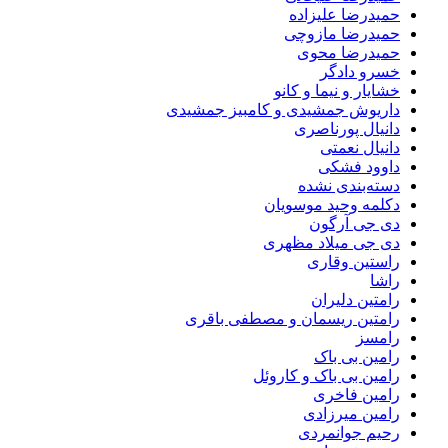
حمیدرضا علیزاده
حمیدرضا مازوچی
حمیدرضا محوی
خسرو دادگر
خشایار و نیما و کانو
داریوش جمشیدی و کامبیز جمشیدی
دانیال پورناصری
دانیال نعمتی
داوود فشکی
دسته‌بندی نشده
دکلمه وحید موسویان
دی جی آرگون
دی جی میلاد مظهری
راستین وقاری
راشا
رامتین دلیران
رامتین ریسمان و مصطفی باقری
رامسز
رامین بی باک
رامین بی باک و کاروئل
رامین فاخری
رامین میرزادی
رحیم جوانمردی