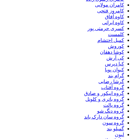
کامران مولایی
کامروز فتحی
کاوه آفاق
کاوه ایرانی
کسری حرمتی پور
کلمست
کمیل احتشام
کوروش
کوشا دهقان
کی آرش
کیا دپرس
کیوان پویا
گرام بند
گرشا رضایی
گروه آفتاب
گروه اپیکور و صادق
گروه باتری و کلونل
گروه پالت
گروه دنگ شو
گروه سان دارک باند
گروه سون
گمیلو بند
لیون