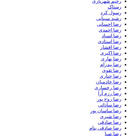
رحیم شهریاری
رستاک
رسول کرد
رشید سینایی
رضا احسانی
رضا احمدی
رضا اسپاد
رضا استادی
رضا افشار
رضا اکبری
رضا بهاری
رضا بیدرام
رضا تقوی
رضا چناری
رضا خادمیان
رضا رخساری
رضا رزم آرا
رضا روح پور
رضا ساداتی
رضا ساسان پور
رضا شیری
رضا صادقی
رضا صادقی بنام
رضا ضیا