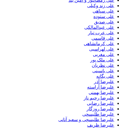
علی رمضانپور و آمین بند
علی زند وکیلی
علی سپاهی
علی ستوده
علی صدیق
علی عبدالمالکی
علی عرب تبار
علی قاسمی
علی کرمانشاهی
علی لهراسبی
علی مغربی
علی ملک پور
علی نظریان
علی یاسینی
علی یگانه
علیرضا آذر
علیرضا آراسته
علیرضا بهمنی
علیرضا رحیم ناز
علیرضا رضایی
علیرضا روزگار
علیرضا طلیسچی
علیرضا طلیسچی و سعید آتانی
علیرضا ظریف