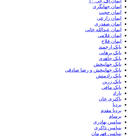
ایمان اف جی ۱۰
ایمان جهانگری
ایمان حجت
ایمان زارعی
ایمان صفدری
ایمان عبدالله خانی
ایمان غلامی
ایمان فلاح
بابک ارجمند
بابک برهانی
بابک جاهدی
بابک جهانبخش
بابک جهانبخش و رضا صادقی
بابک رادمنش
بابک زرین
بابک مافی
باراد
باکتری خان
بردیا
بردیا مقدم
برسام
بنیامین بهادری
بنیامین ذاکری
بنیامین قهرمان