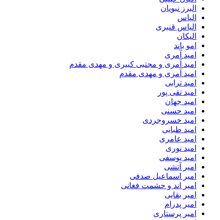
البرز نبویان
الیاس
الیاس قنبرى
الیکان
امو باند
امید آمری
امید آمری و مجتبی کبیری و مهدى مقدم
امید آمری و مهدی مقدم
امید ترابی
امید تقی پور
امید جهان
امید حسنی
امید خسروجردی
امید طبایی
امید عامری
امید نوری
امید یوسفی
امیر آتشی
امیر اسماعیل صدفی
امیر اند و حشمت فغانی
امیر بقایی
امیر پدرام
امیر پرستاری