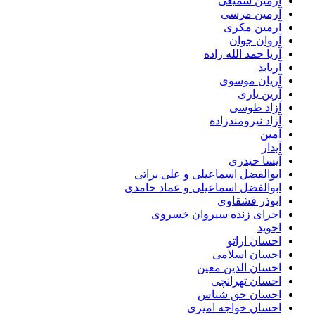
آرمین سمیعی
آرمین مرسی
آرمین مکری
آروان جوان
آریا حمد الله زاده
آریابد
آریان موسوی
آرین یاری
آزاد طوسی
آزاد نیرومندزاده
آمین
آیدار
آیسا حیدری
ابوالفضل اسماعیلی و علی براتی
ابوالفضل اسماعیلی و عماد حامدی
ابوذر قشقاوی
اجرای زنده سیروان خسروی
اجوید
احسان اراتو
احسان اسلامی
احسان الدین معین
احسان تهرانچی
احسان حق شناس
احسان خواجه امیری