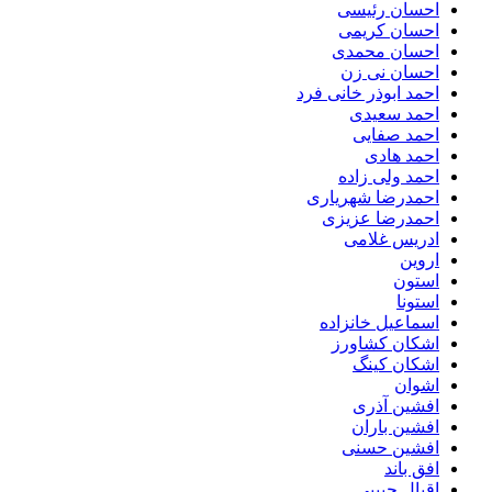
احسان رئیسی
احسان کریمی
احسان محمدی
احسان نی زن
احمد ابوذر خانی فرد
احمد سعیدی
احمد صفایی
احمد هادی
احمد ولی زاده
احمدرضا شهریاری
احمدرضا عزیزی
ادریس غلامی
اروین
استون
استونا
اسماعیل خانزاده
اشکان کشاورز
اشکان کینگ
اشوان
افشین آذری
افشین باران
افشین حسنی
افق باند
اقبال حبیبی