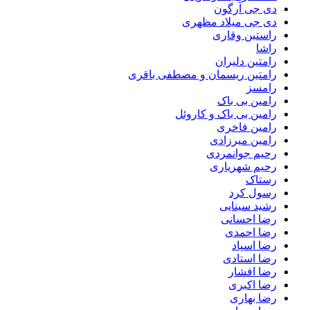
دی جی آرگون
دی جی میلاد مظهری
راستین وقاری
راشا
رامتین دلیران
رامتین ریسمان و مصطفی باقری
رامسز
رامین بی باک
رامین بی باک و کاروئل
رامین فاخری
رامین میرزادی
رحیم جوانمردی
رحیم شهریاری
رستاک
رسول کرد
رشید سینایی
رضا احسانی
رضا احمدی
رضا اسپاد
رضا استادی
رضا افشار
رضا اکبری
رضا بهاری