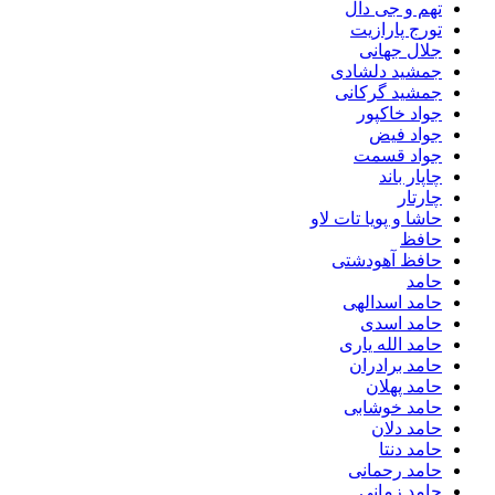
تهم و جی دال
تورج پارازیت
جلال جهانی
جمشید دلشادی
جمشید گرکانی
جواد خاکپور
جواد فیض
جواد قسمت
چاپار باند
چارتار
حاشا و پویا تات لاو
حافظ
حافظ آهودشتی
حامد
حامد اسدالهی
حامد اسدی
حامد الله یاری
حامد برادران
حامد پهلان
حامد خوشابی
حامد دلان
حامد دنتا
حامد رحمانی
حامد زمانی