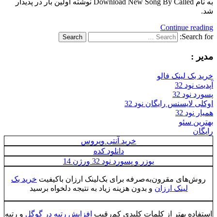
به نام Download New Song By Called نوشته اولین بار در پدیدار
شد.
Continue reading
Search for:
Search
مدیر :
خرید بک لینک فالو
آپدیت نود 32
پسورد نود 32
اوکلی لایسنس رایگان نود 32
همیار نود 32
بهترین سئو
رایگان
خرید آنتی ویروس
دانلود کده
یوزر و پسورد نود 32 ورژن 14
روش‌های مقرون‌به‌صرفه برای بک‌لینک ارزان باکیفیت
خرید بک
لینک ارزان
و بدون هزینه زیاد به نتیجه دلخواه برسید
استفاده بهتر از کلمات کلیدی کم‌رقیب
افزایش رتبه در گوگل
و رتبه