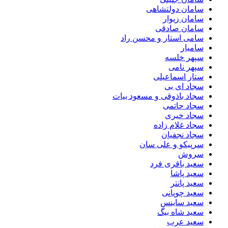
سامان دولتشاهی
سامان زیوار
سامان صادقی
سامی استار و محسن راد
سامیار
سپهر خلسه
سپهر نامی
ستار اسماعیلی
سجاد ای بی
سجاد باذوقی و مسعود بیات
سجاد حاتمی
سجاد خیری
سجاد غلام زاده
سجاد نجفیان
سرپیکو و علی سان
سروش
سعید باقری فرد
سعید پاشا
سعید پانتر
سعید چوپانی
سعید ساینس
سعید شاه بیگ
سعید عرب