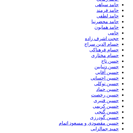
حامد سیاهی
حامد فرمند
حامد لطفی
حامد محضرنیا
حامد همایون
حامی
حجت اشرف زاده
حسام الدین سراج
حسام فرهناکی
حسام مختاری
حسن تاج
حسن دنیابین
حسین آقایی
حسین احسانی
حسین توکلی
حسین حماد
حسین رخصت
حسین قنبری
حسین کریمی
حسین گنجی
حسین گودرزی
حسین مقصودی و مسعود اتمام
حمید جمالزایی