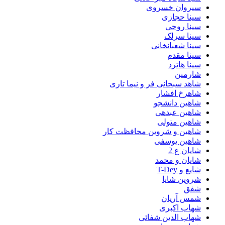
سیروان خسروی
سینا حجازی
سینا روحی
سینا سرلک
سینا شعبانخانی
سینا مقدم
سینا هاترد
شارمین
شاهد سبحانی فر و نیما تاری
شاهرخ افشار
شاهین دانشجو
شاهین عبدهی
شاهین متولی
شاهین و شروین محافظت کار
شاهین یوسفی
شایان ع 2
شایان و محمد
شایع و T-Dey
شروین شایا
شفق
شمس آریان
شهاب اکبری
شهاب الدین شفائی