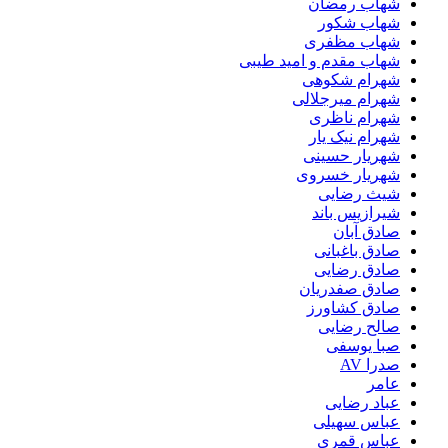
شهاب رمضان
شهاب شکور
شهاب مظفری
شهاب مقدم و امید طیبی
شهرام شکوهی
شهرام میرجلالی
شهرام ناظری
شهرام نیک یار
شهریار حسینی
شهریار خسروی
شیث رضایی
شیرازیس باند
صادق آبان
صادق باغبانی
صادق رضایی
صادق صفدریان
صادق کشاورز
صالح رضایی
صبا یوسفی
صدرا AV
عامر
عباد رضایی
عباس سهیلی
عباس قمری