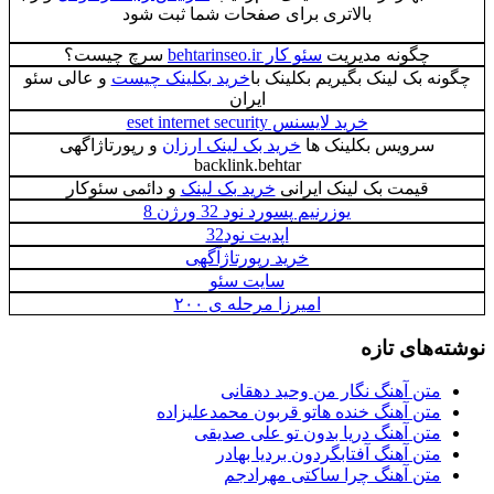
بالاتری برای صفحات شما ثبت شود
چگونه مدیریت
سئو کار behtarinseo.ir
سرچ چیست؟
چگونه بک لینک بگیریم بکلینک با
خرید بکلینک چیست
و عالی سئو
ایران
خرید لایسنس eset internet security
سرویس بکلینک ها
خرید بک لینک ارزان
و رپورتاژاگهی
backlink.behtar
قیمت بک لینک ایرانی
خرید بک لینک
و دائمی سئوکار
یوزرنیم پسورد نود 32 ورژن 8
اپدیت نود32
خرید رپورتاژآگهی
سایت سئو
امیرزا مرحله ی ۲۰۰
نوشته‌های تازه
متن آهنگ نگار من وحید دهقانی
متن آهنگ خنده هاتو قربون محمدعلیزاده
متن آهنگ دریا بدون تو علی صدیقی
متن آهنگ آفتابگردون بردیا بهادر
متن آهنگ چرا ساکتی مهرادجم