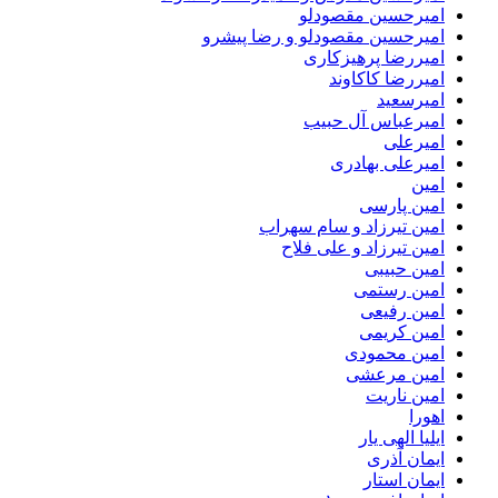
امیرحسین مقصودلو
امیرحسین مقصودلو و رضا پیشرو
امیررضا پرهیزکاری
امیررضا کاکاوند
امیرسعید
امیرعباس آل حبیب
امیرعلی
امیرعلی بهادری
امین
امین پارسی
امین تیرزاد و سام سهراب
امین تیرزاد و علی فلاح
امین حبیبی
امین رستمی
امین رفیعی
امین کریمی
امین محمودی
امین مرعشی
امین ناریت
اهورا
ایلیا الهی یار
ایمان آذری
ایمان استار