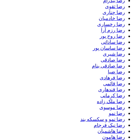
رضا بیدرام
رضا تقوی
رضا چناری
رضا خادمیان
رضا رخساری
رضا رزم آرا
رضا روح پور
رضا ساداتی
رضا ساسان پور
رضا شیری
رضا صادقی
رضا صادقی بنام
رضا ضیا
رضا فرهادی
رضا قائمی
رضا قندهاری
رضا کرمانی
رضا ملک زاده
رضا موسوی
رضا نمو
رضا نمو و سکسکه بند
رضا نیک فرجام
رضا هاشمیان
رضا هامون