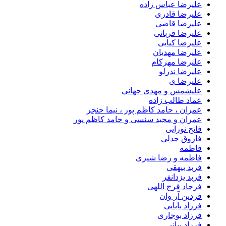
علیرضا عباس زاده
علیرضا قادری
علیرضا قاضی
علیرضا قربانی
علیرضا کیایی
علیرضا مهدیان
علیرضا مهرکام
علیرضا ندرلو
علیرضا ی
علیشمس و مهدی جهانی
عماد طالب زاده
عمران ، حامد کاظم پور ، نیما حنجر
عمران و مجید سنسی و حامد کاظم پور
فاتح نورایی
فاروق جدلی
فاطمه
فاطمه و رضا شیری
فربد بیهقی
فربد یزدانفر
فرجاد فرج اللهی
فردین آر وان
فرزاد بابایی
فرزاد بوجاری
فرزاد بیانی