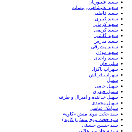
سعید علیپوریان
سعید علیشاهی و بتسابه
سعید فاطمی
سعید کبیری
سعید کرمانی
سعید کریمی
سعید گلشنی
سعید مدرس
سعید مشرقی
سعید موذن
سعید واحدی
سلی خان
سهراب پاکزاد
سهراب فرتاش
سهیل
سهیل جامی
سهیل حیدری
سهیل خدابنده و امیرال و طرفه
سهیل محمدی
سیامک عباسی
سید حجّت نبوی منش «کاوه»
سید حجت نبوی منش ( کاوه )
سید حسین حسینى
سید سجاد میر علائی