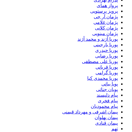
پرواز همای
پرویز پرستویی
پژمان آر جی
پژمان غلامی
پژمان کلانی
پژمان مینویی
پوریا آژند و محمد آژند
پوریا بارجینی
پوریا حیدری
پوریا رضایی
پوریا علی مصطفی
پوریا قربانی
پوریا گرامی
پوریا محمدی کیا
پویا بیاتی
پویان جناتی
پیام دلپسند
پیام فخری
پیام محمودیان
پیمان اشرفی و مهرداد قیمنی
پیمان پهلوان
پیمان قنادی
تهم