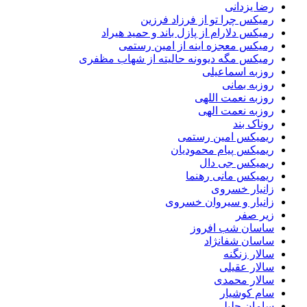
رضا یزدانی
رمیکس چرا تو از فرزاد فرزین
رمیکس دلارام از پازل باند و حمید هیراد
رمیکس معجزه اینه از امین رستمی
رمیکس مگه دیوونه حالیته از شهاب مظفری
روزبه اسماعیلی
روزبه بمانی
روزبه نعمت اللهی
روزبه نعمت الهی
روناک بند
ریمیکس امین رستمی
ریمیکس پیام محمودیان
ریمیکس جی دال
ریمیکس مانی رهنما
زانیار خسروی
زانیار و سیروان خسروی
زیر صفر
ساسان شب افروز
ساسان شفانژاد
سالار زنگنه
سالار عقیلی
سالار محمدی
سام کوشیار
سامان جلیلی