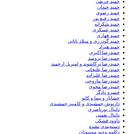
حمید حریفی
حمید خندان
حمید رضوی
حمید رفیع پور
حمید شکرانه
حمید عسکری
حمید قهاری
حمید گودرزی و میلاد بابایی
حمید هیراد
حمیدرضا اکبری
حمیدرضا برومند
حمیدرضا ترکاشوند و امیریل ارجمند
حمیدرضا علیخانی
حمیدرضا علیزاده
حمیدرضا مازوچی
حمیدرضا محوی
خسرو دادگر
خشایار و نیما و کانو
داریوش جمشیدی و کامبیز جمشیدی
دانیال پورناصری
دانیال نعمتی
داوود فشکی
دسته‌بندی نشده
دکلمه وحید موسویان