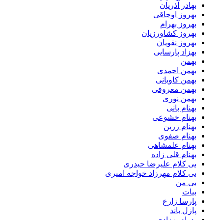
بهادر آذریان
بهروز اوجاقی
بهروز بهرام
بهروز کشاورزیان
بهروز نقویان
بهزاد پارسایی
بهمن
بهمن احمدی
بهمن کاویانی
بهمن معروفی
بهمن نوری
بهنام بانی
بهنام خشوعی
بهنام زرین
بهنام صفوی
بهنام علمشاهی
بهنام قلی زاده
بی کلام علیرضا حیدری
بی کلام مهرزاد خواجه امیری
بی من
بیات
پارسا زارع
پازل باند
پدرام بهزادی