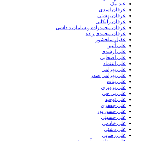
عبد نیک
عرفان اسدی
عرفان بهشتی
عرفان زلیکانی
عرفان محمدزاده و سامان داداشی
عرفان محمدی زاده
عقیل سلحشور
علی آتبین
علی ارشدی
علی اصحابی
علی اعتماد
علی بهرامی
علی بهرامی صدر
علی بیات
علی پرویزی
علی پی جی
علی توحید
علی جعفری
علی حسن پور
علی حسینی
علی خادمی
علی دشتی
علی رضایی