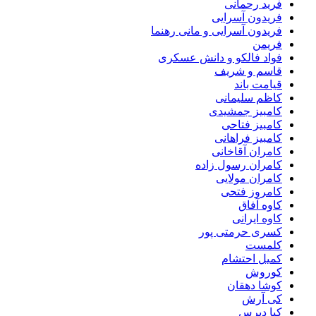
فرید رحمانی
فریدون آسرایی
فریدون آسرایی و مانی رهنما
فریمن
فواد فالکو و دانش عسکری
قاسم و شریف
قیامت باند
کاظم سلیمانی
کامبیز جمشیدی
کامبیز فتاحی
کامبیز فراهانی
کامران آقاخانی
کامران رسول زاده
کامران مولایی
کامروز فتحی
کاوه آفاق
کاوه ایرانی
کسری حرمتی پور
کلمست
کمیل احتشام
کوروش
کوشا دهقان
کی آرش
کیا دپرس