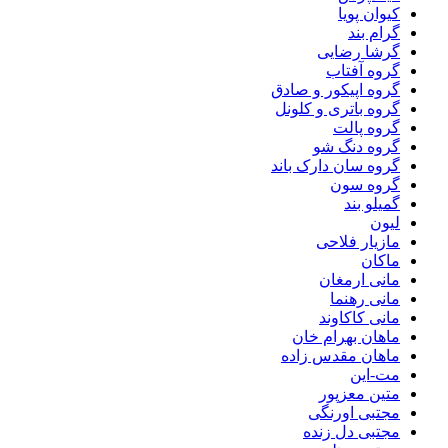
کیوان پویا
گرام بند
گرشا رضایی
گروه آفتاب
گروه اپیکور و صادق
گروه باتری و کلونل
گروه پالت
گروه دنگ شو
گروه سان دارک باند
گروه سون
گمیلو بند
لیون
مازیار فلاحی
ماکان
مانی ارمغان
مانی رهنما
مانی کاکاوند
ماهان بهرام خان
ماهان مقدس زاده
مت-این
متین معزپور
مجتبی اورنگی
مجتبی دل زنده