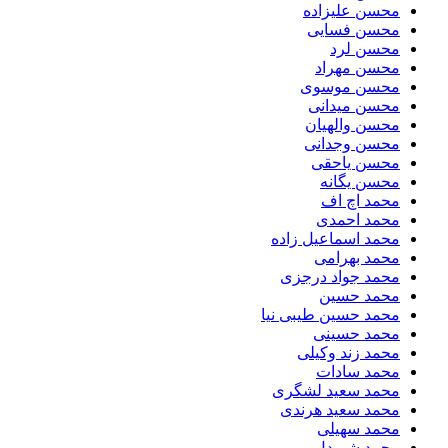
محسن علیزاده
محسن فسایی
محسن لرد
محسن مهراد
محسن موسوی
محسن میدانی
محسن والهیان
محسن وجدانی
محسن یاحقی
محسن یگانه
محمد اچ اف
محمد احمدی
محمد اسماعیل زاده
محمد بهرامی
محمد جواد درجزی
محمد حسین
محمد حسین طیبی نیا
محمد حسینی
محمد زند وکیلی
محمد سادات
محمد سعید لشگری
محمد سعید هرندی
محمد سهیلی
​محمد شیردل