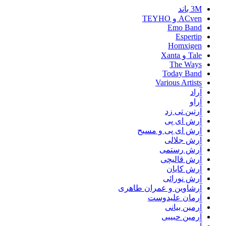
3M باند
ACven و TEYHO
Emo Band
Espertip
Homxigen
Tale و Xanta
The Ways
Today Band
Various Artists
آراد
آراو
آرتین تی زد
آرش ای پی
آرش ای پی و مسیح
آرش جلالی
آرش رستمی
آرش قالیچی
آرش کایان
آرش نورائی
آرشاوین و عمران طاهری
آرمان علیدوست
آرمین بیانی
آرمین حبیبی