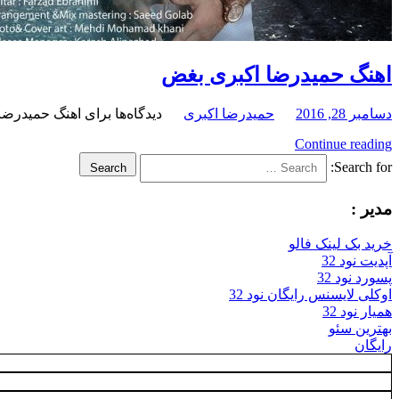
اهنگ حمیدرضا اکبری بغض
دسامبر 28, 2016
حمیدرضا اکبری
دیدگاه‌ها
برای اهنگ حمیدرضا
Continue reading
Search for:
Search
مدیر :
خرید بک لینک فالو
آپدیت نود 32
پسورد نود 32
اوکلی لایسنس رایگان نود 32
همیار نود 32
بهترین سئو
رایگان