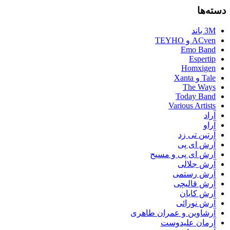
دسته‌ها
3M باند
ACven و TEYHO
Emo Band
Espertip
Homxigen
Tale و Xanta
The Ways
Today Band
Various Artists
آراد
آراو
آرتین تی زد
آرش ای پی
آرش ای پی و مسیح
آرش جلالی
آرش رستمی
آرش قالیچی
آرش کایان
آرش نورائی
آرشاوین و عمران طاهری
آرمان علیدوست