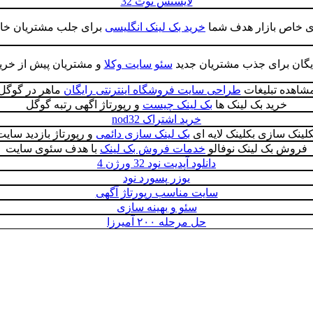
لایسنس نوت 32
ی خاص بازار هدف شما
خرید بک لینک انگلیسی
برای جلب مشتریان خاص
یگان برای جذب مشتریان جدید
سئو سایت وکلا
و مشتریان پیش از خرید 
شاهده تبلیغات
طراحی سایت فروشگاه اینترنتی رایگان
ماهر در گوگل
خرید بک لینک ها
بک لینک چیست
و رپورتاژ اگهی رتبه گوگل
خرید اشتراک nod32
کلینک سازی بکلینک لایه ای
بک لینک سازی دائمی
و رپورتاژ بازدید سایت
فروش بک لینک نوفالو
خدمات فروش بک لینک
با هدف سئوی سایت
دانلود آپدیت نود 32 ورژن 4
یوزر پسورد نود
سایت مناسب رپورتاژ آگهی
سئو و بهینه سازی
حل مرحله ۲۰۰ آمیرزا