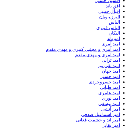
افشین حسنی
افق باند
اقبال حبیبی
البرز نبویان
الیاس
الیاس قنبرى
الیکان
امو باند
امید آمری
امید آمری و مجتبی کبیری و مهدى مقدم
امید آمری و مهدی مقدم
امید ترابی
امید تقی پور
امید جهان
امید حسنی
امید خسروجردی
امید طبایی
امید عامری
امید نوری
امید یوسفی
امیر آتشی
امیر اسماعیل صدفی
امیر اند و حشمت فغانی
امیر بقایی