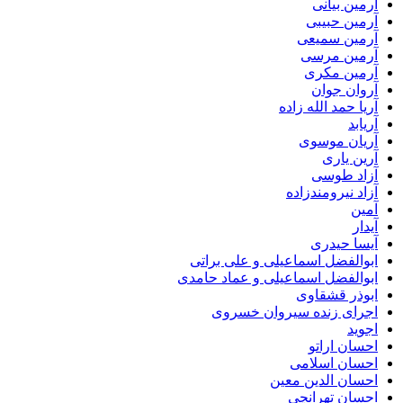
آرمین بیانی
آرمین حبیبی
آرمین سمیعی
آرمین مرسی
آرمین مکری
آروان جوان
آریا حمد الله زاده
آریابد
آریان موسوی
آرین یاری
آزاد طوسی
آزاد نیرومندزاده
آمین
آیدار
آیسا حیدری
ابوالفضل اسماعیلی و علی براتی
ابوالفضل اسماعیلی و عماد حامدی
ابوذر قشقاوی
اجرای زنده سیروان خسروی
اجوید
احسان اراتو
احسان اسلامی
احسان الدین معین
احسان تهرانچی