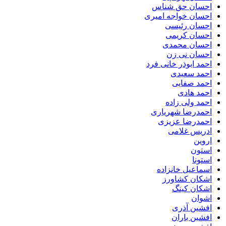
احسان حق شناس
احسان خواجه امیری
احسان رئیسی
احسان کریمی
احسان محمدی
احسان نی زن
احمد ابوذر خانی فرد
احمد سعیدی
احمد صفایی
احمد هادی
احمد ولی زاده
احمدرضا شهریاری
احمدرضا عزیزی
ادریس غلامی
اروین
استون
استونا
اسماعیل خانزاده
اشکان کشاورز
اشکان کینگ
اشوان
افشین آذری
افشین باران