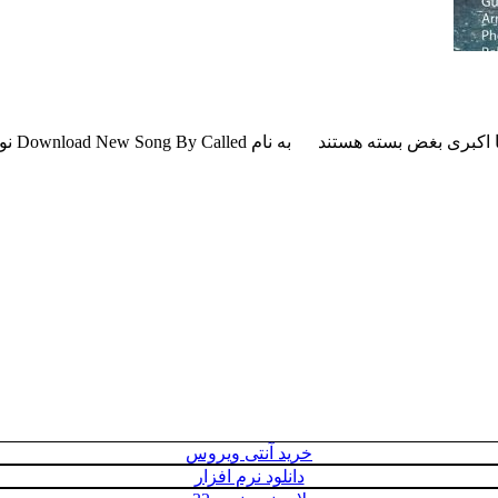
 اکبری بغض
بسته هستند
به نام Download New Song By Called نوشته اولین بار در پدیدار شد.
خرید آنتی ویروس
دانلود نرم افزار