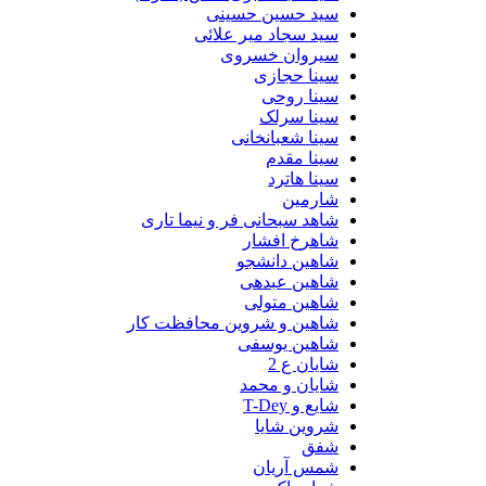
سید حسین حسینى
سید سجاد میر علائی
سیروان خسروی
سینا حجازی
سینا روحی
سینا سرلک
سینا شعبانخانی
سینا مقدم
سینا هاترد
شارمین
شاهد سبحانی فر و نیما تاری
شاهرخ افشار
شاهین دانشجو
شاهین عبدهی
شاهین متولی
شاهین و شروین محافظت کار
شاهین یوسفی
شایان ع 2
شایان و محمد
شایع و T-Dey
شروین شایا
شفق
شمس آریان