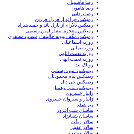
رضا هاشمیان
رضا هامون
رضا یزدانی
رمیکس چرا تو از فرزاد فرزین
رمیکس دلارام از پازل باند و حمید هیراد
رمیکس معجزه اینه از امین رستمی
رمیکس مگه دیوونه حالیته از شهاب مظفری
روزبه اسماعیلی
روزبه بمانی
روزبه نعمت اللهی
روزبه نعمت الهی
روناک بند
ریمیکس امین رستمی
ریمیکس پیام محمودیان
ریمیکس جی دال
ریمیکس مانی رهنما
زانیار خسروی
زانیار و سیروان خسروی
زیر صفر
ساسان شب افروز
ساسان شفانژاد
سالار زنگنه
سالار عقیلی
سالار محمدی