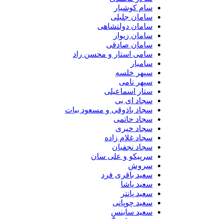
سام کوشیار
سامان جلیلی
سامان دولتشاهی
سامان زیوار
سامان صادقی
سامی استار و محسن راد
سامیار
سپهر خلسه
سپهر نامی
ستار اسماعیلی
سجاد ای بی
سجاد باذوقی و مسعود بیات
سجاد حاتمی
سجاد خیری
سجاد غلام زاده
سجاد نجفیان
سرپیکو و علی سان
سروش
سعید باقری فرد
سعید پاشا
سعید پانتر
سعید چوپانی
سعید ساینس