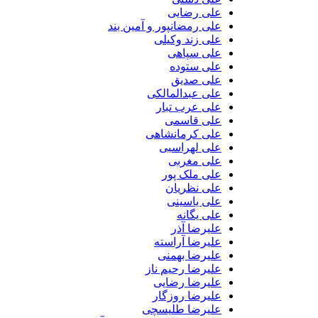
علی رضایی
علی رمضانپور و آمین بند
علی زند وکیلی
علی سپاهی
علی ستوده
علی صدیق
علی عبدالمالکی
علی عرب تبار
علی قاسمی
علی کرمانشاهی
علی لهراسبی
علی مغربی
علی ملک پور
علی نظریان
علی یاسینی
علی یگانه
علیرضا آذر
علیرضا آراسته
علیرضا بهمنی
علیرضا رحیم ناز
علیرضا رضایی
علیرضا روزگار
علیرضا طلیسچی