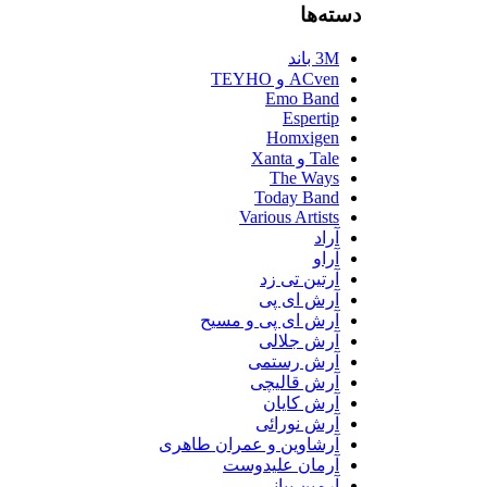
دسته‌ها
3M باند
ACven و TEYHO
Emo Band
Espertip
Homxigen
Tale و Xanta
The Ways
Today Band
Various Artists
آراد
آراو
آرتین تی زد
آرش ای پی
آرش ای پی و مسیح
آرش جلالی
آرش رستمی
آرش قالیچی
آرش کایان
آرش نورائی
آرشاوین و عمران طاهری
آرمان علیدوست
آرمین بیانی