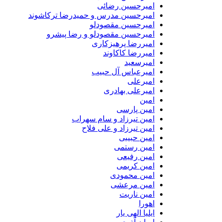
امیرحسین رضائی
امیرحسین مدرس و حمیدرضا ترکاشوند
امیرحسین مقصودلو
امیرحسین مقصودلو و رضا پیشرو
امیررضا پرهیزکاری
امیررضا کاکاوند
امیرسعید
امیرعباس آل حبیب
امیرعلی
امیرعلی بهادری
امین
امین پارسی
امین تیرزاد و سام سهراب
امین تیرزاد و علی فلاح
امین حبیبی
امین رستمی
امین رفیعی
امین کریمی
امین محمودی
امین مرعشی
امین ناریت
اهورا
ایلیا الهی یار