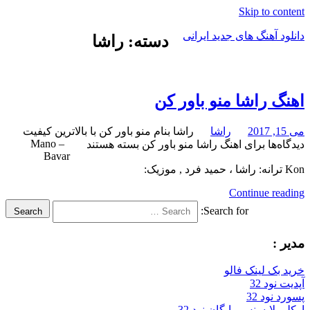
Skip to content
دانلود آهنگ های جدید ایرانی
دسته: راشا
دانلود
فول
آلبوم
اهنگ راشا منو باور کن
موزیک
می 15, 2017
راشا
راشا بنام منو باور کن با بالاترین کیفیت
– Mano
دیدگاه‌ها
برای اهنگ راشا منو باور کن
بسته هستند
Bavar
Kon ترانه: راشا ، حمید فرد , موزیک:
Continue reading
Search for:
Search
مدیر :
خرید بک لینک فالو
آپدیت نود 32
پسورد نود 32
اوکلی لایسنس رایگان نود 32