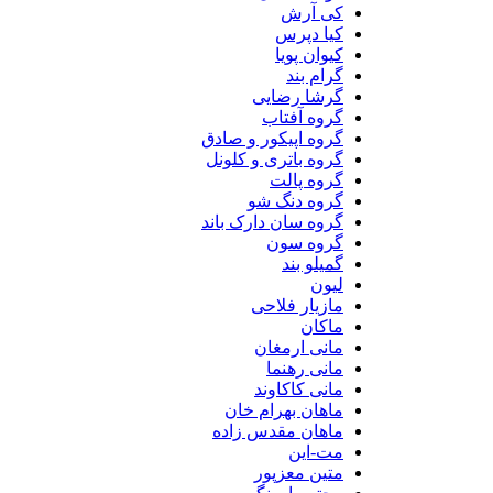
کی آرش
کیا دپرس
کیوان پویا
گرام بند
گرشا رضایی
گروه آفتاب
گروه اپیکور و صادق
گروه باتری و کلونل
گروه پالت
گروه دنگ شو
گروه سان دارک باند
گروه سون
گمیلو بند
لیون
مازیار فلاحی
ماکان
مانی ارمغان
مانی رهنما
مانی کاکاوند
ماهان بهرام خان
ماهان مقدس زاده
مت-این
متین معزپور