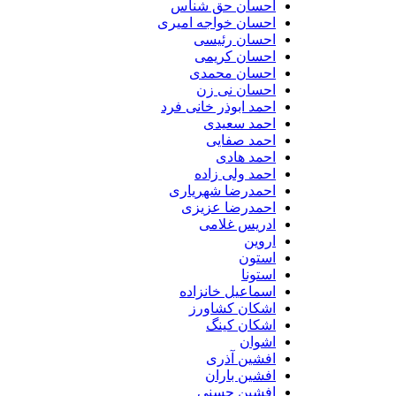
احسان حق شناس
احسان خواجه امیری
احسان رئیسی
احسان کریمی
احسان محمدی
احسان نی زن
احمد ابوذر خانی فرد
احمد سعیدی
احمد صفایی
احمد هادی
احمد ولی زاده
احمدرضا شهریاری
احمدرضا عزیزی
ادریس غلامی
اروین
استون
استونا
اسماعیل خانزاده
اشکان کشاورز
اشکان کینگ
اشوان
افشین آذری
افشین باران
افشین حسنی