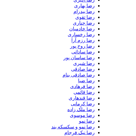
رضا بهاری
رضا بیدرام
رضا تقوی
رضا چناری
رضا خادمیان
رضا رخساری
رضا رزم آرا
رضا روح پور
رضا ساداتی
رضا ساسان پور
رضا شیری
رضا صادقی
رضا صادقی بنام
رضا ضیا
رضا فرهادی
رضا قائمی
رضا قندهاری
رضا کرمانی
رضا ملک زاده
رضا موسوی
رضا نمو
رضا نمو و سکسکه بند
رضا نیک فرجام