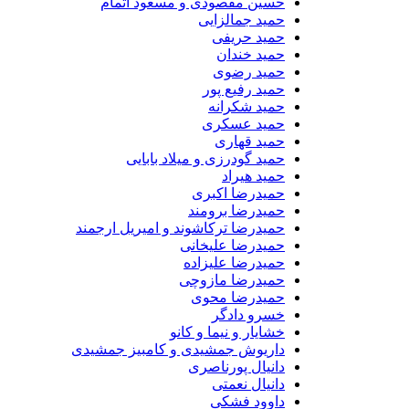
حسین مقصودی و مسعود اتمام
حمید جمالزایی
حمید حریفی
حمید خندان
حمید رضوی
حمید رفیع پور
حمید شکرانه
حمید عسکری
حمید قهاری
حمید گودرزی و میلاد بابایی
حمید هیراد
حمیدرضا اکبری
حمیدرضا برومند
حمیدرضا ترکاشوند و امیریل ارجمند
حمیدرضا علیخانی
حمیدرضا علیزاده
حمیدرضا مازوچی
حمیدرضا محوی
خسرو دادگر
خشایار و نیما و کانو
داریوش جمشیدی و کامبیز جمشیدی
دانیال پورناصری
دانیال نعمتی
داوود فشکی