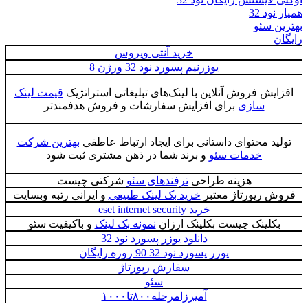
همیار نود 32
بهترین سئو
رایگان
خرید آنتی ویروس
یوزرنیم پسورد نود 32 ورژن 8
افزایش فروش آنلاین با لینک‌های تبلیغاتی استراتژیک
قیمت لینک
سازی
برای افزایش سفارشات و فروش هدفمندتر
تولید محتوای داستانی برای ایجاد ارتباط عاطفی
بهترین شرکت
خدمات سئو
و برند شما در ذهن مشتری ثبت شود
هزینه طراحی
ترفندهای سئو
شرکتی چیست
فروش رپورتاژ معتبر
خرید بک لینک طبیعی
و ایرانی رتبه وبسایت
خرید eset internet security
بکلینک چیست بکلینک ارزان
نمونه بک لینک
و باکیفیت سئو
دانلود یوزر پسورد نود 32
یوزر پسورد نود 32 90 روزه رایگان
سفارش رپورتاژ
سئو
آمیرزامرحله۸۰۰تا۱۰۰۰