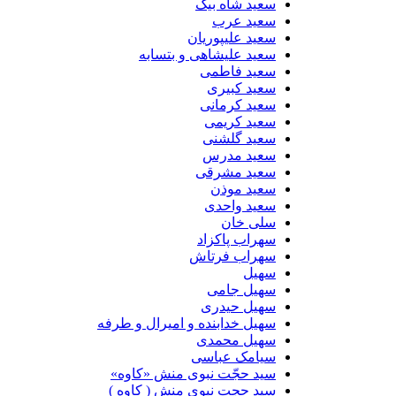
سعید شاه بیگ
سعید عرب
سعید علیپوریان
سعید علیشاهی و بتسابه
سعید فاطمی
سعید کبیری
سعید کرمانی
سعید کریمی
سعید گلشنی
سعید مدرس
سعید مشرقی
سعید موذن
سعید واحدی
سلی خان
سهراب پاکزاد
سهراب فرتاش
سهیل
سهیل جامی
سهیل حیدری
سهیل خدابنده و امیرال و طرفه
سهیل محمدی
سیامک عباسی
سید حجّت نبوی منش «کاوه»
سید حجت نبوی منش ( کاوه )