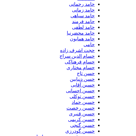
حامد رحمانی
حامد زمانی
حامد سیاهی
حامد فرمند
حامد لطفی
حامد محضرنیا
حامد همایون
حامی
حجت اشرف زاده
حسام الدین سراج
حسام فرهناکی
حسام مختاری
حسن تاج
حسن دنیابین
حسین آقایی
حسین احسانی
حسین توکلی
حسین حماد
حسین رخصت
حسین قنبری
حسین کریمی
حسین گنجی
حسین گودرزی