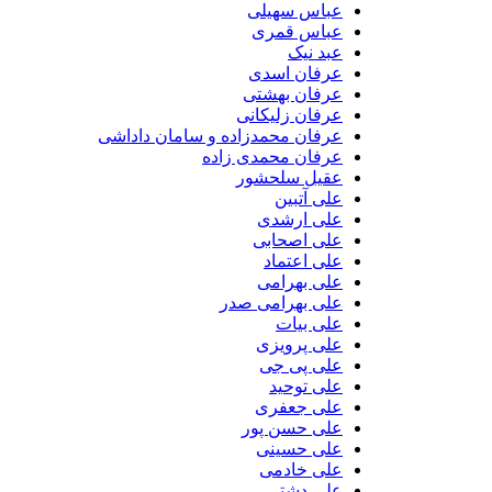
عباس سهیلی
عباس قمری
عبد نیک
عرفان اسدی
عرفان بهشتی
عرفان زلیکانی
عرفان محمدزاده و سامان داداشی
عرفان محمدی زاده
عقیل سلحشور
علی آتبین
علی ارشدی
علی اصحابی
علی اعتماد
علی بهرامی
علی بهرامی صدر
علی بیات
علی پرویزی
علی پی جی
علی توحید
علی جعفری
علی حسن پور
علی حسینی
علی خادمی
علی دشتی