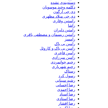
دسته‌بندی نشده
دکلمه وحید موسویان
دی جی آرگون
دی جی میلاد مظهری
راستین وقاری
راشا
رامتین دلیران
رامتین ریسمان و مصطفی باقری
رامسز
رامین بی باک
رامین بی باک و کاروئل
رامین فاخری
رامین میرزادی
رحیم جوانمردی
رحیم شهریاری
رستاک
رسول کرد
رشید سینایی
رضا احسانی
رضا احمدی
رضا اسپاد
رضا استادی
رضا افشار
رضا اکبری