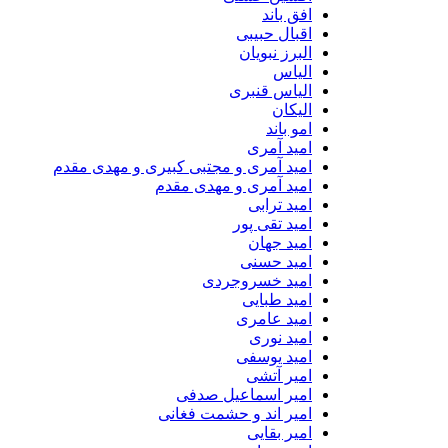
افق باند
اقبال حبیبی
البرز نبویان
الیاس
الیاس قنبرى
الیکان
امو باند
امید آمری
امید آمری و مجتبی کبیری و مهدى مقدم
امید آمری و مهدی مقدم
امید ترابی
امید تقی پور
امید جهان
امید حسنی
امید خسروجردی
امید طبایی
امید عامری
امید نوری
امید یوسفی
امیر آتشی
امیر اسماعیل صدفی
امیر اند و حشمت فغانی
امیر بقایی