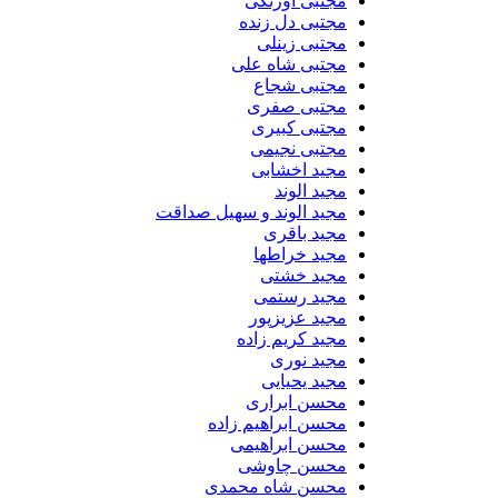
مجتبی اورنگی
مجتبی دل زنده
مجتبی زینلی
مجتبی شاه علی
مجتبی شجاع
مجتبی صفری
مجتبی کبیری
مجتبی نجیمی
مجید اخشابی
مجید الوند‎
مجید الوند و سهیل صداقت
مجید باقری
مجید خراطها
مجید خشتی
مجید رستمی
مجید عزیزپور
مجید کریم زاده
مجید نوری
مجید یحیایی
محسن ابراری
محسن ابراهیم زاده
محسن ابراهیمی
محسن چاوشی
محسن شاه محمدی