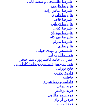
علیرضا طلیسچی و سعید آتانی
علیرضا ظریف
علیرضا عباس زاده
علیرضا قادری
علیرضا قاضی
علیرضا قربانی
علیرضا کیایی
علیرضا مهدیان
علیرضا مهرکام
علیرضا ندرلو
علیرضا ی
علیشمس و مهدی جهانی
عماد طالب زاده
عمران ، حامد کاظم پور ، نیما حنجر
عمران و مجید سنسی و حامد کاظم پور
فاتح نورایی
فاروق جدلی
فاطمه
فاطمه و رضا شیری
فربد بیهقی
فربد یزدانفر
فرجاد فرج اللهی
فردین آر وان
فرزاد بابایی