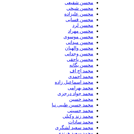
محسن شفیعی
محسن شیخی
محسن علیزاده
محسن فسایی
محسن لرد
محسن مهراد
محسن موسوی
محسن میدانی
محسن والهیان
محسن وجدانی
محسن یاحقی
محسن یگانه
محمد اچ اف
محمد احمدی
محمد اسماعیل زاده
محمد بهرامی
محمد جواد درجزی
محمد حسین
محمد حسین طیبی نیا
محمد حسینی
محمد زند وکیلی
محمد سادات
محمد سعید لشگری
محمد سعید هرندی