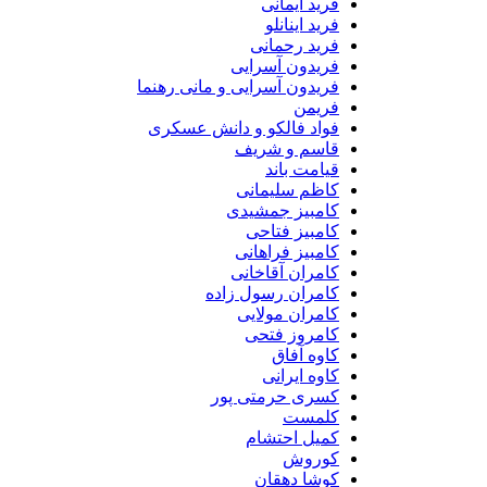
فرید ایمانی
فرید اینانلو
فرید رحمانی
فریدون آسرایی
فریدون آسرایی و مانی رهنما
فریمن
فواد فالکو و دانش عسکری
قاسم و شریف
قیامت باند
کاظم سلیمانی
کامبیز جمشیدی
کامبیز فتاحی
کامبیز فراهانی
کامران آقاخانی
کامران رسول زاده
کامران مولایی
کامروز فتحی
کاوه آفاق
کاوه ایرانی
کسری حرمتی پور
کلمست
کمیل احتشام
کوروش
کوشا دهقان