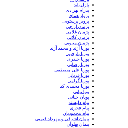
پازل باند
پدرام بهزادی
پرواز همای
پرویز پرستویی
پژمان آر جی
پژمان غلامی
پژمان کلانی
پژمان مینویی
پوریا آژند و محمد آژند
پوریا بارجینی
پوریا حیدری
پوریا رضایی
پوریا علی مصطفی
پوریا قربانی
پوریا گرامی
پوریا محمدی کیا
پویا بیاتی
پویان جناتی
پیام دلپسند
پیام فخری
پیام محمودیان
پیمان اشرفی و مهرداد قیمنی
پیمان پهلوان