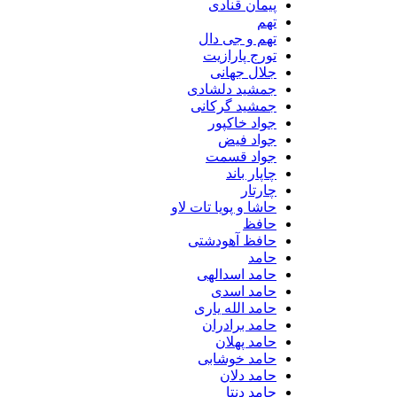
پیمان قنادی
تهم
تهم و جی دال
تورج پارازیت
جلال جهانی
جمشید دلشادی
جمشید گرکانی
جواد خاکپور
جواد فیض
جواد قسمت
چاپار باند
چارتار
حاشا و پویا تات لاو
حافظ
حافظ آهودشتی
حامد
حامد اسدالهی
حامد اسدی
حامد الله یاری
حامد برادران
حامد پهلان
حامد خوشابی
حامد دلان
حامد دنتا