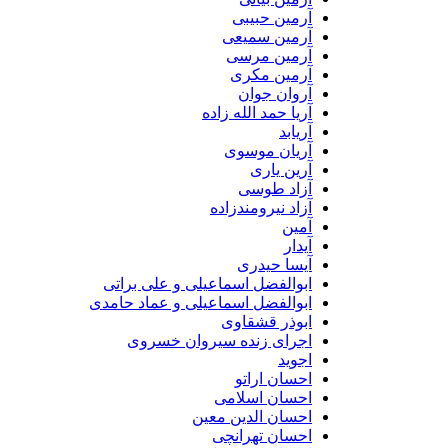
آرمین حبیبی
آرمین سمیعی
آرمین مرسی
آرمین مکری
آروان جوان
آریا حمد الله زاده
آریابد
آریان موسوی
آرین یاری
آزاد طوسی
آزاد نیرومندزاده
آمین
آیدار
آیسا حیدری
ابوالفضل اسماعیلی و علی براتی
ابوالفضل اسماعیلی و عماد حامدی
ابوذر قشقاوی
اجرای زنده سیروان خسروی
اجوید
احسان اراتو
احسان اسلامی
احسان الدین معین
احسان تهرانچی