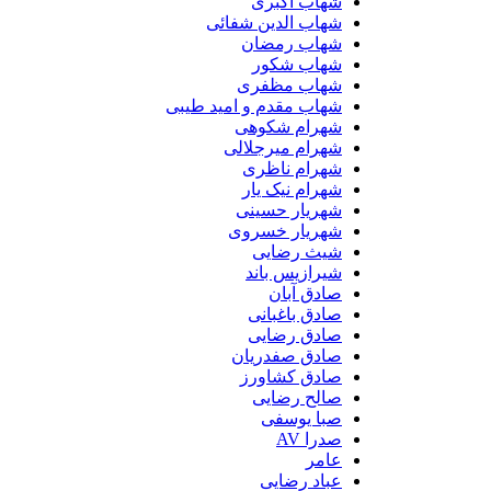
شهاب اکبری
شهاب الدین شفائی
شهاب رمضان
شهاب شکور
شهاب مظفری
شهاب مقدم و امید طیبی
شهرام شکوهی
شهرام میرجلالی
شهرام ناظری
شهرام نیک یار
شهریار حسینی
شهریار خسروی
شیث رضایی
شیرازیس باند
صادق آبان
صادق باغبانی
صادق رضایی
صادق صفدریان
صادق کشاورز
صالح رضایی
صبا یوسفی
صدرا AV
عامر
عباد رضایی