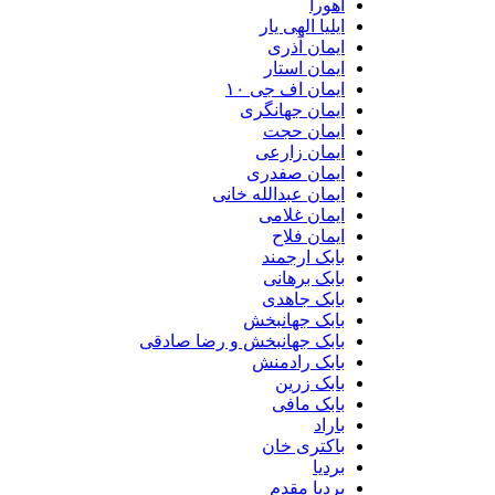
اهورا
ایلیا الهی یار
ایمان آذری
ایمان استار
ایمان اف جی ۱۰
ایمان جهانگری
ایمان حجت
ایمان زارعی
ایمان صفدری
ایمان عبدالله خانی
ایمان غلامی
ایمان فلاح
بابک ارجمند
بابک برهانی
بابک جاهدی
بابک جهانبخش
بابک جهانبخش و رضا صادقی
بابک رادمنش
بابک زرین
بابک مافی
باراد
باکتری خان
بردیا
بردیا مقدم