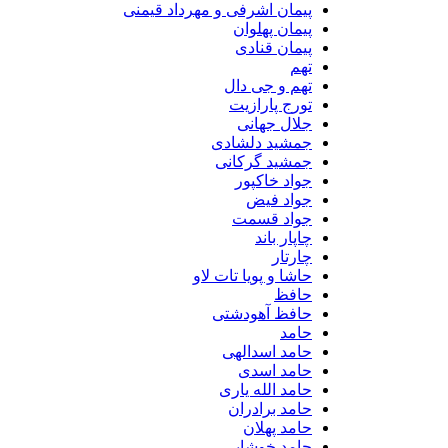
پیمان اشرفی و مهرداد قیمنی
پیمان پهلوان
پیمان قنادی
تهم
تهم و جی دال
تورج پارازیت
جلال جهانی
جمشید دلشادی
جمشید گرکانی
جواد خاکپور
جواد فیض
جواد قسمت
چاپار باند
چارتار
حاشا و پویا تات لاو
حافظ
حافظ آهودشتی
حامد
حامد اسدالهی
حامد اسدی
حامد الله یاری
حامد برادران
حامد پهلان
حامد خوشابی