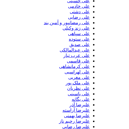
علی حسینی
علی خادمی
علی دشتی
علی رضایی
علی رمضانپور و آمین بند
علی زند وکیلی
علی سپاهی
علی ستوده
علی صدیق
علی عبدالمالکی
علی عرب تبار
علی قاسمی
علی کرمانشاهی
علی لهراسبی
علی مغربی
علی ملک پور
علی نظریان
علی یاسینی
علی یگانه
علیرضا آذر
علیرضا آراسته
علیرضا بهمنی
علیرضا رحیم ناز
علیرضا رضایی