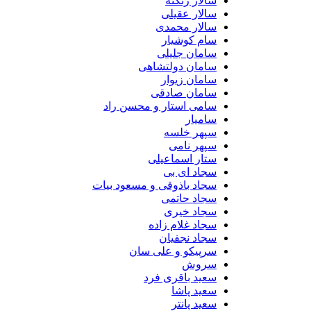
سالار زنگنه
سالار عقیلی
سالار محمدی
سام کوشیار
سامان جلیلی
سامان دولتشاهی
سامان زیوار
سامان صادقی
سامی استار و محسن راد
سامیار
سپهر خلسه
سپهر نامی
ستار اسماعیلی
سجاد ای بی
سجاد باذوقی و مسعود بیات
سجاد حاتمی
سجاد خیری
سجاد غلام زاده
سجاد نجفیان
سرپیکو و علی سان
سروش
سعید باقری فرد
سعید پاشا
سعید پانتر