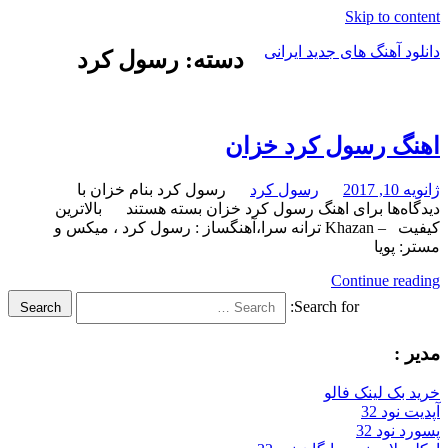
Skip to content
دانلود آهنگ های جدید ایرانی
دسته: رسول کرد
دانلود
فول
آلبوم
اهنگ رسول کرد خزان
موزیک
ژانویه 10, 2017
رسول کرد
رسول کرد بنام خزان با
دیدگاه‌ها
برای اهنگ رسول کرد خزان
بسته هستند
بالاترین
کیفیت – Khazan ترانه سرا،آهنگساز : رسول کرد ، میکس و
مستر: پویا
Continue reading
Search for:
Search
مدیر :
خرید بک لینک فالو
آپدیت نود 32
پسورد نود 32