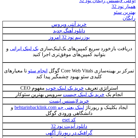
اوکلی لایسنس رایگان نود 32
همیار نود 32
بهترین سئو
رایگان
خرید آنتی ویروس
دانلود آهنگ جدید
یوزرنیم نود 32 امروز
دریافت بازخورد سریع کمپین‌های بک‌لینک‌سازی
بک لینک ایرانی
و
بتوانید کمپین‌های موفق‌تری اجرا کنید
تمرکز بر بهینه‌سازی Core Web Vitals گوگل
انجام سئو
تا معیارهای
کلیدی سئو بهبود چشمگیر پیدا کند
استراتژی تعریف
خرید بک لینک خوب
مفهوم CEO
انجام بک
خرید بک لینک چیست
سرویس بهترین سئوکار
خرید لایسنس ایست
ایجاد بکلینک و رپورتاژ
لینک یعنی چه behtarinbacklink.com
و
دانشگاهی ورودی گوگل
کد eset
دانلود آپدیت نود 32
گرافیک در رپورتاژ آگهی