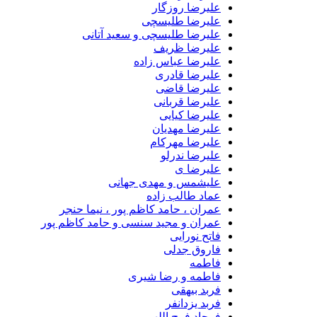
علیرضا روزگار
علیرضا طلیسچی
علیرضا طلیسچی و سعید آتانی
علیرضا ظریف
علیرضا عباس زاده
علیرضا قادری
علیرضا قاضی
علیرضا قربانی
علیرضا کیایی
علیرضا مهدیان
علیرضا مهرکام
علیرضا ندرلو
علیرضا ی
علیشمس و مهدی جهانی
عماد طالب زاده
عمران ، حامد کاظم پور ، نیما حنجر
عمران و مجید سنسی و حامد کاظم پور
فاتح نورایی
فاروق جدلی
فاطمه
فاطمه و رضا شیری
فربد بیهقی
فربد یزدانفر
فرجاد فرج اللهی