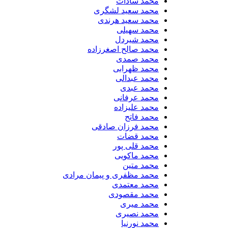
محمد سادات
محمد سعید لشگری
محمد سعید هرندی
محمد سهیلی
​محمد شیردل
محمد صالح اصغرزاده
محمد صمدی
محمد ظهرابی
محمد عبدالی
محمد عبدی
محمد عرفانی
محمد علیزاده
محمد فاتح
محمد فرزان صادقی
محمد قضات
محمد قلی پور
محمد ماکویی
محمد متین
محمد مظفری و پیمان مرادی
محمد معتمدی
محمد مقصودی
محمد میری
محمد نصیری
محمد نورنیا