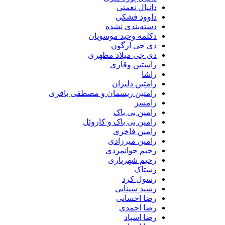
دانیال نعمتی
داوود فشکی
دسته‌بندی نشده
دکلمه وحید موسویان
دی جی آرگون
دی جی میلاد مظهری
راستین وقاری
راشا
رامتین دلیران
رامتین ریسمان و مصطفی باقری
رامسز
رامین بی باک
رامین بی باک و کاروئل
رامین فاخری
رامین میرزادی
رحیم جوانمردی
رحیم شهریاری
رستاک
رسول کرد
رشید سینایی
رضا احسانی
رضا احمدی
رضا اسپاد