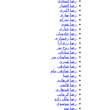
رضا استادی
رضا افشار
رضا اکبری
رضا بهاری
رضا بیدرام
رضا تقوی
رضا چناری
رضا خادمیان
رضا رخساری
رضا رزم آرا
رضا روح پور
رضا ساداتی
رضا ساسان پور
رضا شیری
رضا صادقی
رضا صادقی بنام
رضا ضیا
رضا فرهادی
رضا قائمی
رضا قندهاری
رضا کرمانی
رضا ملک زاده
رضا موسوی
رضا نمو