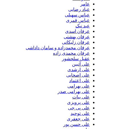
عامر
عباد رضایی
عباس سهیلی
عباس قمری
عبد نیک
عرفان اسدی
عرفان بهشتی
عرفان زلیکانی
عرفان محمدزاده و سامان داداشی
عرفان محمدی زاده
عقیل سلحشور
علی آتبین
علی ارشدی
علی اصحابی
علی اعتماد
علی بهرامی
علی بهرامی صدر
علی بیات
علی پرویزی
علی پی جی
علی توحید
علی جعفری
علی حسن پور