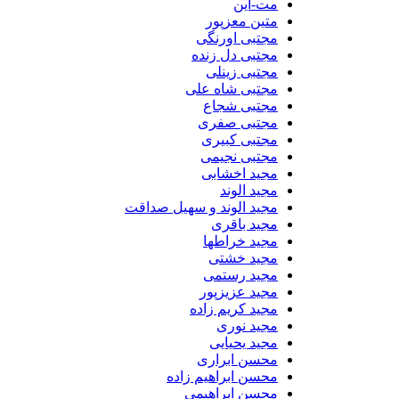
مت-این
متین معزپور
مجتبی اورنگی
مجتبی دل زنده
مجتبی زینلی
مجتبی شاه علی
مجتبی شجاع
مجتبی صفری
مجتبی کبیری
مجتبی نجیمی
مجید اخشابی
مجید الوند‎
مجید الوند و سهیل صداقت
مجید باقری
مجید خراطها
مجید خشتی
مجید رستمی
مجید عزیزپور
مجید کریم زاده
مجید نوری
مجید یحیایی
محسن ابراری
محسن ابراهیم زاده
محسن ابراهیمی