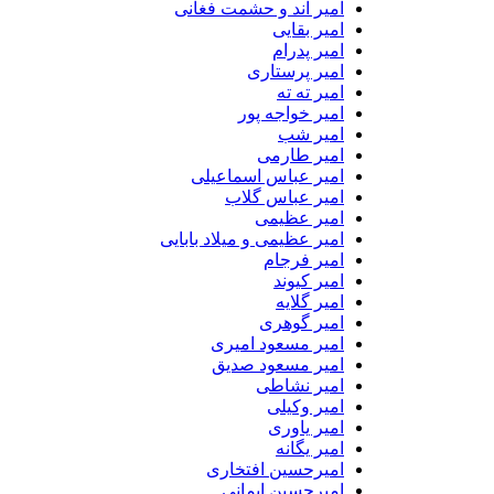
امیر اند و حشمت فغانی
امیر بقایی
امیر پدرام
امیر پرستاری
امیر ته ته
امیر خواجه پور
امیر شب
امیر طارمی
امیر عباس اسماعیلی
امیر عباس گلاب
امیر عظیمی
امیر عظیمی و میلاد بابایی
امیر فرجام
امیر کیوند
امیر گلایه
امیر گوهری
امیر مسعود امیری
امیر مسعود صدیق
امیر نشاطی
امیر وکیلی
امیر یاوری
امیر یگانه
امیرحسین افتخاری
امیرحسین ایمانی