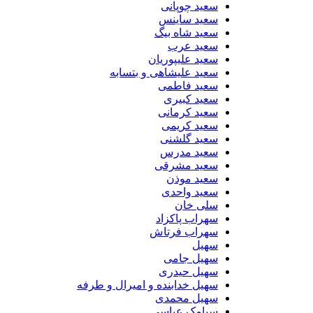
سعید چوپانی
سعید ساینس
سعید شاه بیگ
سعید عرب
سعید علیپوریان
سعید علیشاهی و بتسابه
سعید فاطمی
سعید کبیری
سعید کرمانی
سعید کریمی
سعید گلشنی
سعید مدرس
سعید مشرقی
سعید موذن
سعید واحدی
سلی خان
سهراب پاکزاد
سهراب فرتاش
سهیل
سهیل جامی
سهیل حیدری
سهیل خدابنده و امیرال و طرفه
سهیل محمدی
سیامک عباسی