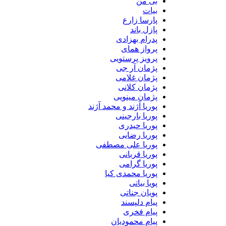
بی من
بیات
پارسا زارع
پازل باند
پدرام بهزادی
پرواز همای
پرویز پرستویی
پژمان آر جی
پژمان غلامی
پژمان کلانی
پژمان مینویی
پوریا آژند و محمد آژند
پوریا بارجینی
پوریا حیدری
پوریا رضایی
پوریا علی مصطفی
پوریا قربانی
پوریا گرامی
پوریا محمدی کیا
پویا بیاتی
پویان جناتی
پیام دلپسند
پیام فخری
پیام محمودیان