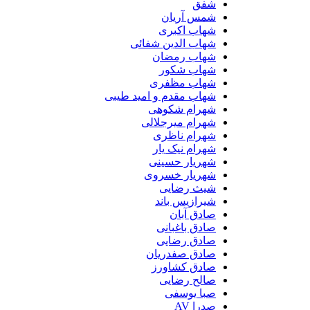
شفق
شمس آریان
شهاب اکبری
شهاب الدین شفائی
شهاب رمضان
شهاب شکور
شهاب مظفری
شهاب مقدم و امید طیبی
شهرام شکوهی
شهرام میرجلالی
شهرام ناظری
شهرام نیک یار
شهریار حسینی
شهریار خسروی
شیث رضایی
شیرازیس باند
صادق آبان
صادق باغبانی
صادق رضایی
صادق صفدریان
صادق کشاورز
صالح رضایی
صبا یوسفی
صدرا AV