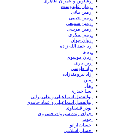
آرشاوین و عمران طاهری
آرمان علیدوست
آرمین بیانی
آرمین حبیبی
آرمین سمیعی
آرمین مرسی
آرمین مکری
آروان جوان
آریا حمد الله زاده
آریابد
آریان موسوی
آرین یاری
آزاد طوسی
آزاد نیرومندزاده
آمین
آیدار
آیسا حیدری
ابوالفضل اسماعیلی و علی براتی
ابوالفضل اسماعیلی و عماد حامدی
ابوذر قشقاوی
اجرای زنده سیروان خسروی
اجوید
احسان اراتو
احسان اسلامی