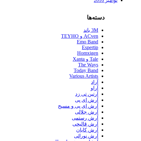
نوامبر 2016
دسته‌ها
3M باند
ACven و TEYHO
Emo Band
Espertip
Homxigen
Tale و Xanta
The Ways
Today Band
Various Artists
آراد
آراو
آرتین تی زد
آرش ای پی
آرش ای پی و مسیح
آرش جلالی
آرش رستمی
آرش قالیچی
آرش کایان
آرش نورائی