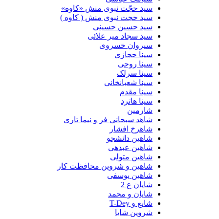
سید حجّت نبوی منش «کاوه»
سید حجت نبوی منش ( کاوه )
سید حسین حسینى
سید سجاد میر علائی
سیروان خسروی
سینا حجازی
سینا روحی
سینا سرلک
سینا شعبانخانی
سینا مقدم
سینا هاترد
شارمین
شاهد سبحانی فر و نیما تاری
شاهرخ افشار
شاهین دانشجو
شاهین عبدهی
شاهین متولی
شاهین و شروین محافظت کار
شاهین یوسفی
شایان ع 2
شایان و محمد
شایع و T-Dey
شروین شایا