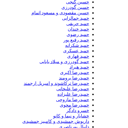
حسین گنجی
حسین گودرزی
حسین مقصودی و مسعود اتمام
حمید جمالزایی
حمید حریفی
حمید خندان
حمید رضوی
حمید رفیع پور
حمید شکرانه
حمید عسکری
حمید قهاری
حمید گودرزی و میلاد بابایی
حمید هیراد
حمیدرضا اکبری
حمیدرضا برومند
حمیدرضا ترکاشوند و امیریل ارجمند
حمیدرضا علیخانی
حمیدرضا علیزاده
حمیدرضا مازوچی
حمیدرضا محوی
خسرو دادگر
خشایار و نیما و کانو
داریوش جمشیدی و کامبیز جمشیدی
دانیال پورناصری