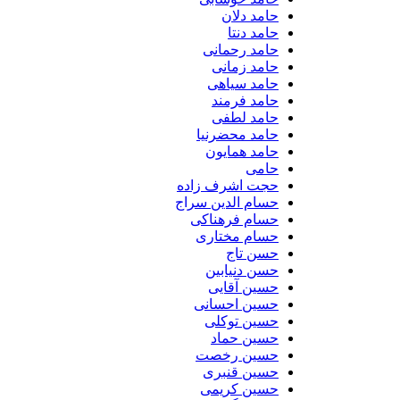
حامد دلان
حامد دنتا
حامد رحمانی
حامد زمانی
حامد سیاهی
حامد فرمند
حامد لطفی
حامد محضرنیا
حامد همایون
حامی
حجت اشرف زاده
حسام الدین سراج
حسام فرهناکی
حسام مختاری
حسن تاج
حسن دنیابین
حسین آقایی
حسین احسانی
حسین توکلی
حسین حماد
حسین رخصت
حسین قنبری
حسین کریمی