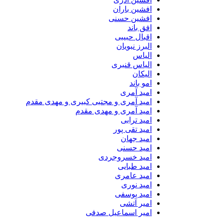
افشین باران
افشین حسنی
افق باند
اقبال حبیبی
البرز نبویان
الیاس
الیاس قنبرى
الیکان
امو باند
امید آمری
امید آمری و مجتبی کبیری و مهدى مقدم
امید آمری و مهدی مقدم
امید ترابی
امید تقی پور
امید جهان
امید حسنی
امید خسروجردی
امید طبایی
امید عامری
امید نوری
امید یوسفی
امیر آتشی
امیر اسماعیل صدفی