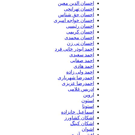
احسان الدین معین
احسان تهرانچی
احسان حق شناس
احسان خواجه امیری
احسان رئیسی
احسان کریمی
احسان محمدی
احسان نی زن
احمد ابوذر خانی فرد
احمد سعیدی
احمد صفایی
احمد هادی
احمد ولی زاده
احمدرضا شهریاری
احمدرضا عزیزی
ادریس غلامی
اروین
استون
استونا
اسماعیل خانزاده
اشکان کشاورز
اشکان کینگ
اشوان
افشین آذری