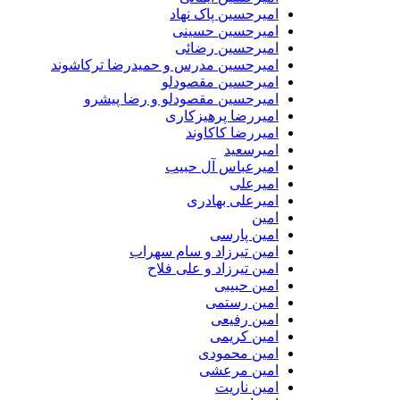
امیرحسین پاک نهاد
امیرحسین حسینی
امیرحسین رضائی
امیرحسین مدرس و حمیدرضا ترکاشوند
امیرحسین مقصودلو
امیرحسین مقصودلو و رضا پیشرو
امیررضا پرهیزکاری
امیررضا کاکاوند
امیرسعید
امیرعباس آل حبیب
امیرعلی
امیرعلی بهادری
امین
امین پارسی
امین تیرزاد و سام سهراب
امین تیرزاد و علی فلاح
امین حبیبی
امین رستمی
امین رفیعی
امین کریمی
امین محمودی
امین مرعشی
امین ناریت