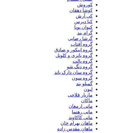
کوروش
کوشا دهقان
کی آرش
کیا دپرس
کیوان پویا
گرام بند
گرشا رضایی
گروه آفتاب
گروه اپیکور و صادق
گروه باتری و کلونل
گروه پالت
گروه دنگ شو
گروه سان دارک باند
گروه سون
گمیلو بند
لیون
مازیار فلاحی
ماکان
مانی ارمغان
مانی رهنما
مانی کاکاوند
ماهان بهرام خان
ماهان مقدس زاده