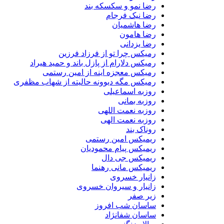
رضا نمو و سکسکه بند
رضا نیک فرجام
رضا هاشمیان
رضا هامون
رضا یزدانی
رمیکس چرا تو از فرزاد فرزین
رمیکس دلارام از پازل باند و حمید هیراد
رمیکس معجزه اینه از امین رستمی
رمیکس مگه دیوونه حالیته از شهاب مظفری
روزبه اسماعیلی
روزبه بمانی
روزبه نعمت اللهی
روزبه نعمت الهی
روناک بند
ریمیکس امین رستمی
ریمیکس پیام محمودیان
ریمیکس جی دال
ریمیکس مانی رهنما
زانیار خسروی
زانیار و سیروان خسروی
زیر صفر
ساسان شب افروز
ساسان شفانژاد