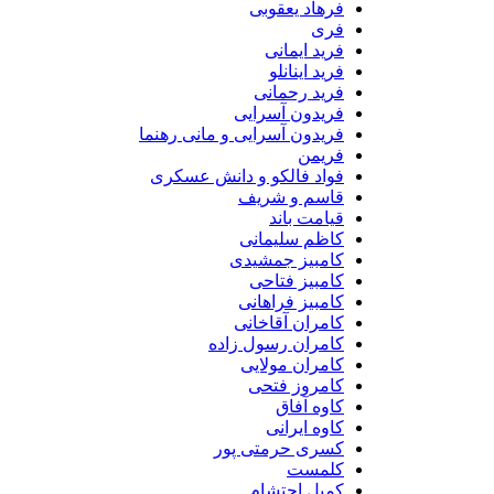
فرهاد یعقوبی
فری
فرید ایمانی
فرید اینانلو
فرید رحمانی
فریدون آسرایی
فریدون آسرایی و مانی رهنما
فریمن
فواد فالکو و دانش عسکری
قاسم و شریف
قیامت باند
کاظم سلیمانی
کامبیز جمشیدی
کامبیز فتاحی
کامبیز فراهانی
کامران آقاخانی
کامران رسول زاده
کامران مولایی
کامروز فتحی
کاوه آفاق
کاوه ایرانی
کسری حرمتی پور
کلمست
کمیل احتشام