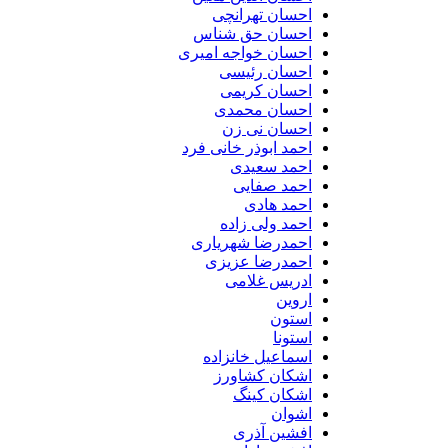
احسان تهرانچی
احسان حق شناس
احسان خواجه امیری
احسان رئیسی
احسان کریمی
احسان محمدی
احسان نی زن
احمد ابوذر خانی فرد
احمد سعیدی
احمد صفایی
احمد هادی
احمد ولی زاده
احمدرضا شهریاری
احمدرضا عزیزی
ادریس غلامی
اروین
استون
استونا
اسماعیل خانزاده
اشکان کشاورز
اشکان کینگ
اشوان
افشین آذری