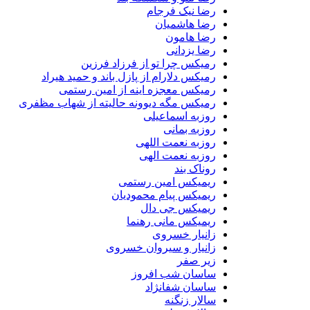
رضا نیک فرجام
رضا هاشمیان
رضا هامون
رضا یزدانی
رمیکس چرا تو از فرزاد فرزین
رمیکس دلارام از پازل باند و حمید هیراد
رمیکس معجزه اینه از امین رستمی
رمیکس مگه دیوونه حالیته از شهاب مظفری
روزبه اسماعیلی
روزبه بمانی
روزبه نعمت اللهی
روزبه نعمت الهی
روناک بند
ریمیکس امین رستمی
ریمیکس پیام محمودیان
ریمیکس جی دال
ریمیکس مانی رهنما
زانیار خسروی
زانیار و سیروان خسروی
زیر صفر
ساسان شب افروز
ساسان شفانژاد
سالار زنگنه