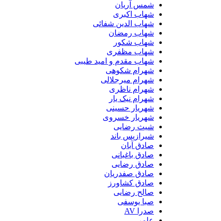
شمس آریان
شهاب اکبری
شهاب الدین شفائی
شهاب رمضان
شهاب شکور
شهاب مظفری
شهاب مقدم و امید طیبی
شهرام شکوهی
شهرام میرجلالی
شهرام ناظری
شهرام نیک یار
شهریار حسینی
شهریار خسروی
شیث رضایی
شیرازیس باند
صادق آبان
صادق باغبانی
صادق رضایی
صادق صفدریان
صادق کشاورز
صالح رضایی
صبا یوسفی
صدرا AV
عامر