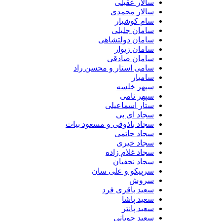
سالار عقیلی
سالار محمدی
سام کوشیار
سامان جلیلی
سامان دولتشاهی
سامان زیوار
سامان صادقی
سامی استار و محسن راد
سامیار
سپهر خلسه
سپهر نامی
ستار اسماعیلی
سجاد ای بی
سجاد باذوقی و مسعود بیات
سجاد حاتمی
سجاد خیری
سجاد غلام زاده
سجاد نجفیان
سرپیکو و علی سان
سروش
سعید باقری فرد
سعید پاشا
سعید پانتر
سعید چوپانی