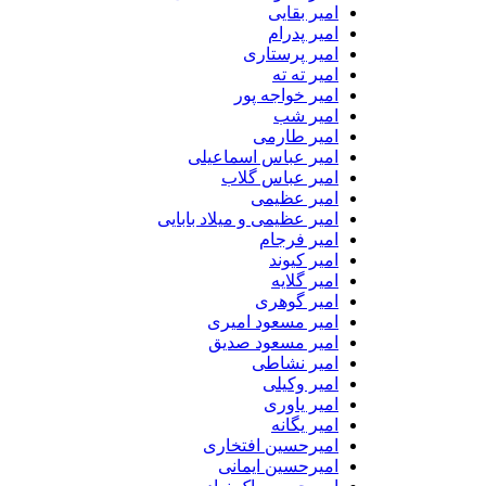
امیر بقایی
امیر پدرام
امیر پرستاری
امیر ته ته
امیر خواجه پور
امیر شب
امیر طارمی
امیر عباس اسماعیلی
امیر عباس گلاب
امیر عظیمی
امیر عظیمی و میلاد بابایی
امیر فرجام
امیر کیوند
امیر گلایه
امیر گوهری
امیر مسعود امیری
امیر مسعود صدیق
امیر نشاطی
امیر وکیلی
امیر یاوری
امیر یگانه
امیرحسین افتخاری
امیرحسین ایمانی