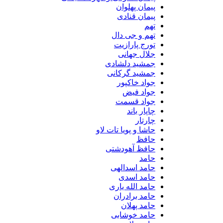
پیمان پهلوان
پیمان قنادی
تهم
تهم و جی دال
تورج پارازیت
جلال جهانی
جمشید دلشادی
جمشید گرکانی
جواد خاکپور
جواد فیض
جواد قسمت
چاپار باند
چارتار
حاشا و پویا تات لاو
حافظ
حافظ آهودشتی
حامد
حامد اسدالهی
حامد اسدی
حامد الله یاری
حامد برادران
حامد پهلان
حامد خوشابی