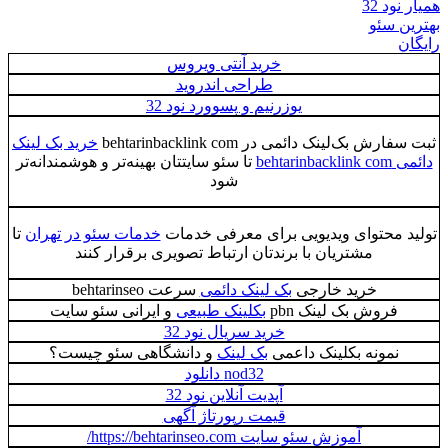
3
ئو
خرید آنتی ویروس
طراحی اندروید
یوزرنیم و پسوورد نود 32
‌لینک دائمی در behtarinbacklink com
خرید بک لینک
تا سئو سایتتان بهینه‌تر و هوشمندانه‌تر
شود
حتوای ویدیویی برای معرفی خدمات
خدمات سئو در تهران
تا
مشتریان با برندتان ارتباط تصویری برقرار کنند
خرید خارجی
بک لینک دائمی
سرعت behtarinseo
وش بک لینک pbn
بکلینک طبیعی
و ایرانی سئو سایت
خرید سریال نود 32
ونه بکلینک داعمی
بک لینک
و دانشگاهی سئو چیست؟
nod32 دانلود
آپدیت آنلاین نود 32
قیمت رپورتاژ آگهی
آموزش سئو سایت https://behtarinseo.com/