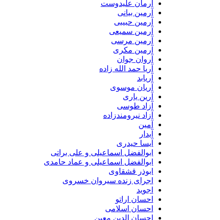
آرمان علیدوست
آرمین بیانی
آرمین حبیبی
آرمین سمیعی
آرمین مرسی
آرمین مکری
آروان جوان
آریا حمد الله زاده
آریابد
آریان موسوی
آرین یاری
آزاد طوسی
آزاد نیرومندزاده
آمین
آیدار
آیسا حیدری
ابوالفضل اسماعیلی و علی براتی
ابوالفضل اسماعیلی و عماد حامدی
ابوذر قشقاوی
اجرای زنده سیروان خسروی
اجوید
احسان اراتو
احسان اسلامی
احسان الدین معین