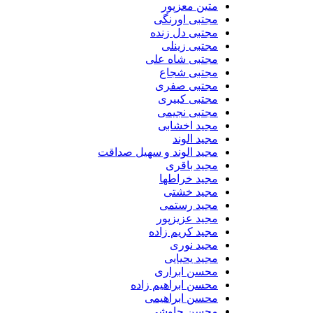
متین معزپور
مجتبی اورنگی
مجتبی دل زنده
مجتبی زینلی
مجتبی شاه علی
مجتبی شجاع
مجتبی صفری
مجتبی کبیری
مجتبی نجیمی
مجید اخشابی
مجید الوند‎
مجید الوند و سهیل صداقت
مجید باقری
مجید خراطها
مجید خشتی
مجید رستمی
مجید عزیزپور
مجید کریم زاده
مجید نوری
مجید یحیایی
محسن ابراری
محسن ابراهیم زاده
محسن ابراهیمی
محسن چاوشی