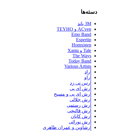
دسته‌ها
3M باند
ACven و TEYHO
Emo Band
Espertip
Homxigen
Tale و Xanta
The Ways
Today Band
Various Artists
آراد
آراو
آرتین تی زد
آرش ای پی
آرش ای پی و مسیح
آرش جلالی
آرش رستمی
آرش قالیچی
آرش کایان
آرش نورائی
آرشاوین و عمران طاهری