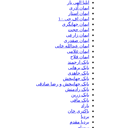
ایلیا الهی یار
ایمان آذری
ایمان استار
ایمان اف جی ۱۰
ایمان جهانگری
ایمان حجت
ایمان زارعی
ایمان صفدری
ایمان عبدالله خانی
ایمان غلامی
ایمان فلاح
بابک ارجمند
بابک برهانی
بابک جاهدی
بابک جهانبخش
بابک جهانبخش و رضا صادقی
بابک رادمنش
بابک زرین
بابک مافی
باراد
باکتری خان
بردیا
بردیا مقدم
برسام