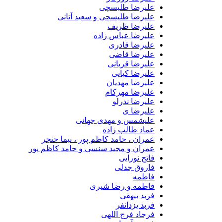
علیرضا طلیسچی
علیرضا طلیسچی و سعید آتانی
علیرضا ظریف
علیرضا عباس زاده
علیرضا قادری
علیرضا قاضی
علیرضا قربانی
علیرضا کیایی
علیرضا مهدیان
علیرضا مهرکام
علیرضا ندرلو
علیرضا ی
علیشمس و مهدی جهانی
عماد طالب زاده
عمران ، حامد کاظم پور ، نیما حنجر
عمران و مجید سنسی و حامد کاظم پور
فاتح نورایی
فاروق جدلی
فاطمه
فاطمه و رضا شیری
فربد بیهقی
فربد یزدانفر
فرجاد فرج اللهی