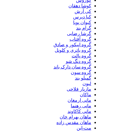
کوروش
کوشا دهقان
کی آرش
کیا دپرس
کیوان پویا
گرام بند
گرشا رضایی
گروه آفتاب
گروه اپیکور و صادق
گروه باتری و کلونل
گروه پالت
گروه دنگ شو
گروه سان دارک باند
گروه سون
گمیلو بند
لیون
مازیار فلاحی
ماکان
مانی ارمغان
مانی رهنما
مانی کاکاوند
ماهان بهرام خان
ماهان مقدس زاده
مت-این