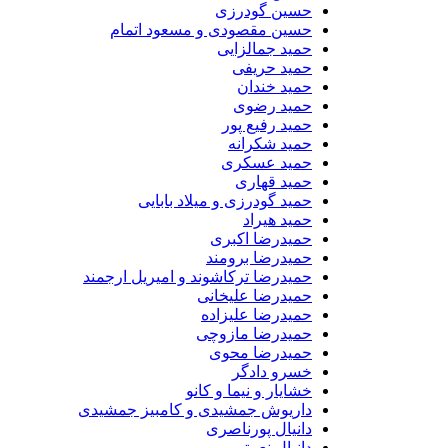
حسین گودرزی
حسین مقصودی و مسعود اتمام
حمید جمالزایی
حمید حریفی
حمید خندان
حمید رضوی
حمید رفیع پور
حمید شکرانه
حمید عسکری
حمید قهاری
حمید گودرزی و میلاد بابایی
حمید هیراد
حمیدرضا اکبری
حمیدرضا برومند
حمیدرضا ترکاشوند و امیریل ارجمند
حمیدرضا علیخانی
حمیدرضا علیزاده
حمیدرضا مازوچی
حمیدرضا محوی
خسرو دادگر
خشایار و نیما و کانو
داریوش جمشیدی و کامبیز جمشیدی
دانیال پورناصری
دانیال نعمتی