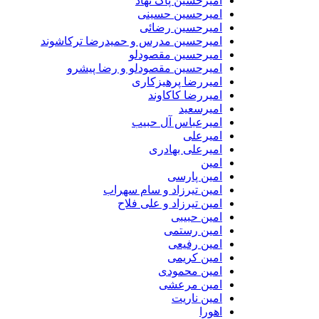
امیرحسین پاک نهاد
امیرحسین حسینی
امیرحسین رضائی
امیرحسین مدرس و حمیدرضا ترکاشوند
امیرحسین مقصودلو
امیرحسین مقصودلو و رضا پیشرو
امیررضا پرهیزکاری
امیررضا کاکاوند
امیرسعید
امیرعباس آل حبیب
امیرعلی
امیرعلی بهادری
امین
امین پارسی
امین تیرزاد و سام سهراب
امین تیرزاد و علی فلاح
امین حبیبی
امین رستمی
امین رفیعی
امین کریمی
امین محمودی
امین مرعشی
امین ناریت
اهورا