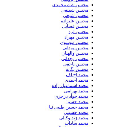
محسن شاه محمدی
محسن شفیعی
محسن شیخی
محسن علیزاده
محسن فسایی
محسن لرد
محسن مهراد
محسن موسوی
محسن میدانی
محسن والهیان
محسن وجدانی
محسن یاحقی
محسن یگانه
محمد اچ اف
محمد احمدی
محمد اسماعیل زاده
محمد بهرامی
محمد جواد درجزی
محمد حسین
محمد حسین طیبی نیا
محمد حسینی
محمد زند وکیلی
محمد سادات