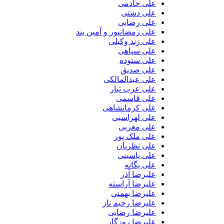
علی خادمی
علی دشتی
علی رضایی
علی رمضانپور و آمین بند
علی زند وکیلی
علی سپاهی
علی ستوده
علی صدیق
علی عبدالمالکی
علی عرب تبار
علی قاسمی
علی کرمانشاهی
علی لهراسبی
علی مغربی
علی ملک پور
علی نظریان
علی یاسینی
علی یگانه
علیرضا آذر
علیرضا آراسته
علیرضا بهمنی
علیرضا رحیم ناز
علیرضا رضایی
علیرضا روزگار