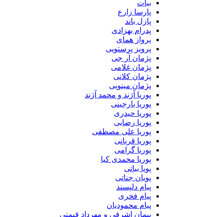
بیات
پارسا زارع
پازل باند
پدرام بهزادی
پرواز همای
پرویز پرستویی
پژمان آر جی
پژمان غلامی
پژمان کلانی
پژمان مینویی
پوریا آژند و محمد آژند
پوریا بارجینی
پوریا حیدری
پوریا رضایی
پوریا علی مصطفی
پوریا قربانی
پوریا گرامی
پوریا محمدی کیا
پویا بیاتی
پویان جناتی
پیام دلپسند
پیام فخری
پیام محمودیان
پیمان اشرفی و مهرداد قیمنی