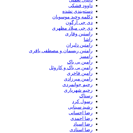
داوود فشکی
دسته‌بندی نشده
دکلمه وحید موسویان
دی جی آرگون
دی جی میلاد مظهری
راستین وقاری
راشا
رامتین دلیران
رامتین ریسمان و مصطفی باقری
رامسز
رامین بی باک
رامین بی باک و کاروئل
رامین فاخری
رامین میرزادی
رحیم جوانمردی
رحیم شهریاری
رستاک
رسول کرد
رشید سینایی
رضا احسانی
رضا احمدی
رضا اسپاد
رضا استادی