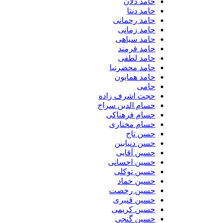
حامد دلان
حامد دنتا
حامد رحمانی
حامد زمانی
حامد سیاهی
حامد فرمند
حامد لطفی
حامد محضرنیا
حامد همایون
حامی
حجت اشرف زاده
حسام الدین سراج
حسام فرهناکی
حسام مختاری
حسن تاج
حسن دنیابین
حسین آقایی
حسین احسانی
حسین توکلی
حسین حماد
حسین رخصت
حسین قنبری
حسین کریمی
حسین گنجی