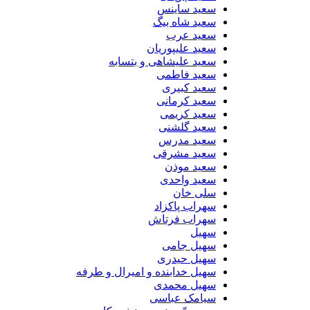
سعید ساینس
سعید شاه بیگ
سعید عرب
سعید علیپوریان
سعید علیشاهی و بتسابه
سعید فاطمی
سعید کبیری
سعید کرمانی
سعید کریمی
سعید گلشنی
سعید مدرس
سعید مشرقی
سعید موذن
سعید واحدی
سلی خان
سهراب پاکزاد
سهراب فرتاش
سهیل
سهیل جامی
سهیل حیدری
سهیل خدابنده و امیرال و طرفه
سهیل محمدی
سیامک عباسی