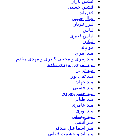
افشین باران
افشین حسنی
افق باند
اقبال حبیبی
البرز نبویان
الیاس
الیاس قنبرى
الیکان
امو باند
امید آمری
امید آمری و مجتبی کبیری و مهدى مقدم
امید آمری و مهدی مقدم
امید ترابی
امید تقی پور
امید جهان
امید حسنی
امید خسروجردی
امید طبایی
امید عامری
امید نوری
امید یوسفی
امیر آتشی
امیر اسماعیل صدفی
امیر اند و حشمت فغانی