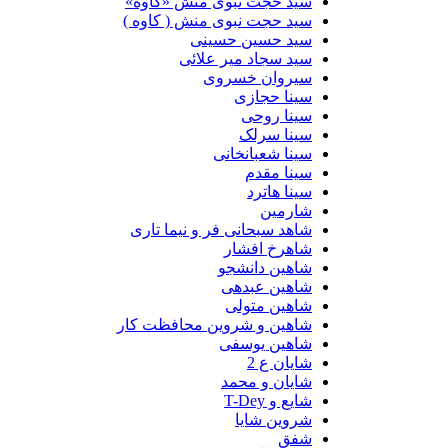
سید حجّت نبوی منش «کاوه»
سید حجت نبوی منش ( کاوه )
سید حسین حسینى
سید سجاد میر علائی
سیروان خسروی
سینا حجازی
سینا روحی
سینا سرلک
سینا شعبانخانی
سینا مقدم
سینا هاترد
شارمین
شاهد سبحانی فر و نیما تاری
شاهرخ افشار
شاهین دانشجو
شاهین عبدهی
شاهین متولی
شاهین و شروین محافظت کار
شاهین یوسفی
شایان ع 2
شایان و محمد
شایع و T-Dey
شروین شایا
شفق