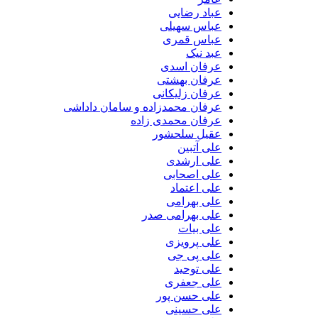
عباد رضایی
عباس سهیلی
عباس قمری
عبد نیک
عرفان اسدی
عرفان بهشتی
عرفان زلیکانی
عرفان محمدزاده و سامان داداشی
عرفان محمدی زاده
عقیل سلحشور
علی آتبین
علی ارشدی
علی اصحابی
علی اعتماد
علی بهرامی
علی بهرامی صدر
علی بیات
علی پرویزی
علی پی جی
علی توحید
علی جعفری
علی حسن پور
علی حسینی