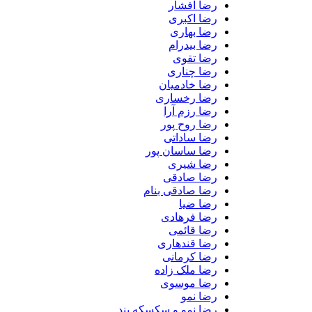
رضا افشار
رضا اکبری
رضا بهاری
رضا بیدرام
رضا تقوی
رضا چناری
رضا خادمیان
رضا رخساری
رضا رزم آرا
رضا روح پور
رضا ساداتی
رضا ساسان پور
رضا شیری
رضا صادقی
رضا صادقی بنام
رضا ضیا
رضا فرهادی
رضا قائمی
رضا قندهاری
رضا کرمانی
رضا ملک زاده
رضا موسوی
رضا نمو
رضا نمو و سکسکه بند