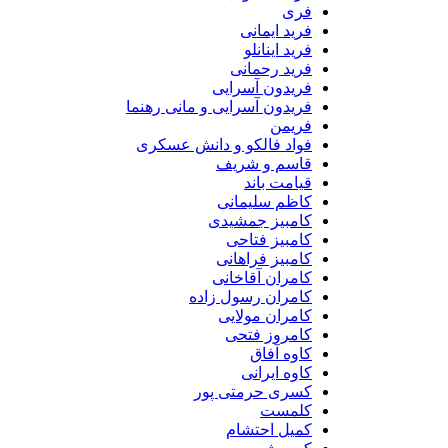
فری
فرید ایمانی
فرید اینانلو
فرید رحمانی
فریدون آسرایی
فریدون آسرایی و مانی رهنما
فریمن
فواد فالکو و دانش عسکری
قاسم و شریف
قیامت باند
کاظم سلیمانی
کامبیز جمشیدی
کامبیز فتاحی
کامبیز فراهانی
کامران آقاخانی
کامران رسول زاده
کامران مولایی
کامروز فتحی
کاوه آفاق
کاوه ایرانی
کسری حرمتی پور
کلمست
کمیل احتشام