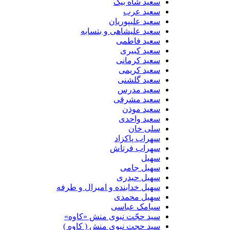
سعید شاه بیگ
سعید عرب
سعید علیپوریان
سعید علیشاهی و بتسابه
سعید فاطمی
سعید کبیری
سعید کرمانی
سعید کریمی
سعید گلشنی
سعید مدرس
سعید مشرقی
سعید موذن
سعید واحدی
سلی خان
سهراب پاکزاد
سهراب فرتاش
سهیل
سهیل جامی
سهیل حیدری
سهیل خدابنده و امیرال و طرفه
سهیل محمدی
سیامک عباسی
سید حجّت نبوی منش «کاوه»
سید حجت نبوی منش ( کاوه )