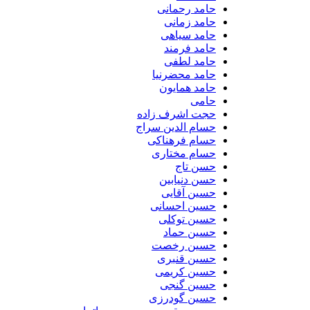
حامد رحمانی
حامد زمانی
حامد سیاهی
حامد فرمند
حامد لطفی
حامد محضرنیا
حامد همایون
حامی
حجت اشرف زاده
حسام الدین سراج
حسام فرهناکی
حسام مختاری
حسن تاج
حسن دنیابین
حسین آقایی
حسین احسانی
حسین توکلی
حسین حماد
حسین رخصت
حسین قنبری
حسین کریمی
حسین گنجی
حسین گودرزی