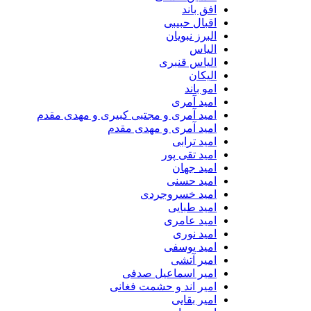
افق باند
اقبال حبیبی
البرز نبویان
الیاس
الیاس قنبرى
الیکان
امو باند
امید آمری
امید آمری و مجتبی کبیری و مهدى مقدم
امید آمری و مهدی مقدم
امید ترابی
امید تقی پور
امید جهان
امید حسنی
امید خسروجردی
امید طبایی
امید عامری
امید نوری
امید یوسفی
امیر آتشی
امیر اسماعیل صدفی
امیر اند و حشمت فغانی
امیر بقایی