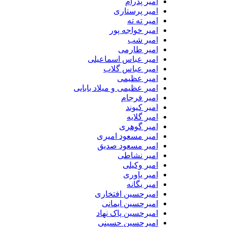
امیر پدرام
امیر پرستاری
امیر ته ته
امیر خواجه پور
امیر شب
امیر طارمی
امیر عباس اسماعیلی
امیر عباس گلاب
امیر عظیمی
امیر عظیمی و میلاد بابایی
امیر فرجام
امیر کیوند
امیر گلایه
امیر گوهری
امیر مسعود امیری
امیر مسعود صدیق
امیر نشاطی
امیر وکیلی
امیر یاوری
امیر یگانه
امیرحسین افتخاری
امیرحسین ایمانی
امیرحسین پاک نهاد
امیرحسین حسینی