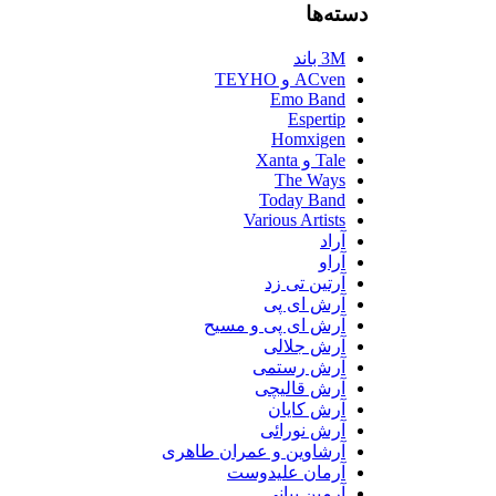
دسته‌ها
3M باند
ACven و TEYHO
Emo Band
Espertip
Homxigen
Tale و Xanta
The Ways
Today Band
Various Artists
آراد
آراو
آرتین تی زد
آرش ای پی
آرش ای پی و مسیح
آرش جلالی
آرش رستمی
آرش قالیچی
آرش کایان
آرش نورائی
آرشاوین و عمران طاهری
آرمان علیدوست
آرمین بیانی