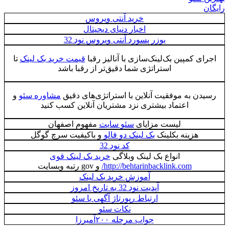
خرید آنتی ویروس
اخبار دنیای دیجیتال
یوزر پسورد آنتی ویروس نود 32
کمپین بک‌لینک‌سازی با آنالیز رقبا
قیمت خرید بک لینک
تا
استراتژی شما دقیق‌تر از رقبا باشد
 به موفقیت آنلاین با استراتژی‌های دقیق
مشاوره سئو
و
اعتماد بیشتری نزد مشتریان آنلاین کسب کنید
لیست مزایای
سئو سایت
مفهوم اصفهان
هزینه بکلینک
بک لینک دو فالو
و باکیفیت سرچ گوگل
کد نود 32
انواع بک لینک وبلاگی
خرید بک لینک قوی
http://behtarinbacklink.com/
و gov رتبه وبسایت
آموزش خرید بک لینک
آپدیت نود 32 به تاریخ امروز
ارتباط رپورتاژ آگهی با سئو
نکات سئو
جواب مرحله ۲۰۰آمیرزا