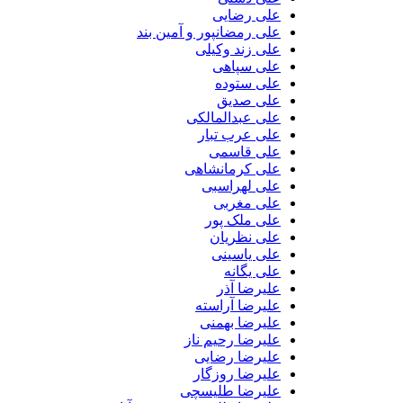
علی رضایی
علی رمضانپور و آمین بند
علی زند وکیلی
علی سپاهی
علی ستوده
علی صدیق
علی عبدالمالکی
علی عرب تبار
علی قاسمی
علی کرمانشاهی
علی لهراسبی
علی مغربی
علی ملک پور
علی نظریان
علی یاسینی
علی یگانه
علیرضا آذر
علیرضا آراسته
علیرضا بهمنی
علیرضا رحیم ناز
علیرضا رضایی
علیرضا روزگار
علیرضا طلیسچی