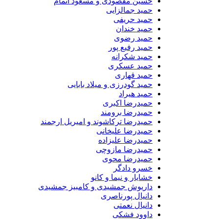
حسین مقصودی و مسعود اتمام
حمید جمالزایی
حمید حریفی
حمید خندان
حمید رضوی
حمید رفیع پور
حمید شکرانه
حمید عسکری
حمید قهاری
حمید گودرزی و میلاد بابایی
حمید هیراد
حمیدرضا اکبری
حمیدرضا برومند
حمیدرضا ترکاشوند و امیریل ارجمند
حمیدرضا علیخانی
حمیدرضا علیزاده
حمیدرضا مازوچی
حمیدرضا محوی
خسرو دادگر
خشایار و نیما و کانو
داریوش جمشیدی و کامبیز جمشیدی
دانیال پورناصری
دانیال نعمتی
داوود فشکی