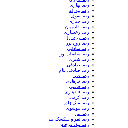
رضا بهاری
رضا بیدرام
رضا تقوی
رضا چناری
رضا خادمیان
رضا رخساری
رضا رزم آرا
رضا روح پور
رضا ساداتی
رضا ساسان پور
رضا شیری
رضا صادقی
رضا صادقی بنام
رضا ضیا
رضا فرهادی
رضا قائمی
رضا قندهاری
رضا کرمانی
رضا ملک زاده
رضا موسوی
رضا نمو
رضا نمو و سکسکه بند
رضا نیک فرجام