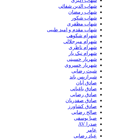
شهاب اکبری
شهاب الدین شفائی
شهاب رمضان
شهاب شکور
شهاب مظفری
شهاب مقدم و امید طیبی
شهرام شکوهی
شهرام میرجلالی
شهرام ناظری
شهرام نیک یار
شهریار حسینی
شهریار خسروی
شیث رضایی
شیرازیس باند
صادق آبان
صادق باغبانی
صادق رضایی
صادق صفدریان
صادق کشاورز
صالح رضایی
صبا یوسفی
صدرا AV
عامر
عباد رضایی