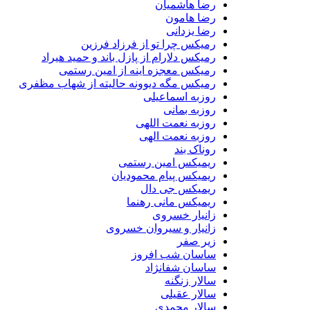
رضا هاشمیان
رضا هامون
رضا یزدانی
رمیکس چرا تو از فرزاد فرزین
رمیکس دلارام از پازل باند و حمید هیراد
رمیکس معجزه اینه از امین رستمی
رمیکس مگه دیوونه حالیته از شهاب مظفری
روزبه اسماعیلی
روزبه بمانی
روزبه نعمت اللهی
روزبه نعمت الهی
روناک بند
ریمیکس امین رستمی
ریمیکس پیام محمودیان
ریمیکس جی دال
ریمیکس مانی رهنما
زانیار خسروی
زانیار و سیروان خسروی
زیر صفر
ساسان شب افروز
ساسان شفانژاد
سالار زنگنه
سالار عقیلی
سالار محمدی