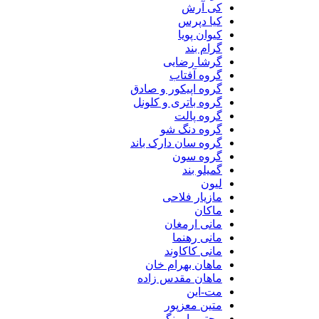
کی آرش
کیا دپرس
کیوان پویا
گرام بند
گرشا رضایی
گروه آفتاب
گروه اپیکور و صادق
گروه باتری و کلونل
گروه پالت
گروه دنگ شو
گروه سان دارک باند
گروه سون
گمیلو بند
لیون
مازیار فلاحی
ماکان
مانی ارمغان
مانی رهنما
مانی کاکاوند
ماهان بهرام خان
ماهان مقدس زاده
مت-این
متین معزپور
مجتبی اورنگی