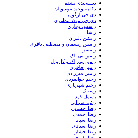
دسته‌بندی نشده
دکلمه وحید موسویان
دی جی آرگون
دی جی میلاد مظهری
راستین وقاری
راشا
رامتین دلیران
رامتین ریسمان و مصطفی باقری
رامسز
رامین بی باک
رامین بی باک و کاروئل
رامین فاخری
رامین میرزادی
رحیم جوانمردی
رحیم شهریاری
رستاک
رسول کرد
رشید سینایی
رضا احسانی
رضا احمدی
رضا اسپاد
رضا استادی
رضا افشار
رضا اکبری