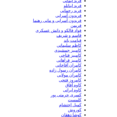
فرید ایمانی
فرید اینانلو
فرید رحمانی
فریدون آسرایی
فریدون آسرایی و مانی رهنما
فریمن
فواد فالکو و دانش عسکری
قاسم و شریف
قیامت باند
کاظم سلیمانی
کامبیز جمشیدی
کامبیز فتاحی
کامبیز فراهانی
کامران آقاخانی
کامران رسول زاده
کامران مولایی
کامروز فتحی
کاوه آفاق
کاوه ایرانی
کسری حرمتی پور
کلمست
کمیل احتشام
کوروش
کوشا دهقان