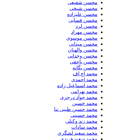
محسن شفیعی
محسن شیخی
محسن علیزاده
محسن فسایی
محسن لرد
محسن مهراد
محسن موسوی
محسن میدانی
محسن والهیان
محسن وجدانی
محسن یاحقی
محسن یگانه
محمد اچ اف
محمد احمدی
محمد اسماعیل زاده
محمد بهرامی
محمد جواد درجزی
محمد حسین
محمد حسین طیبی نیا
محمد حسینی
محمد زند وکیلی
محمد سادات
محمد سعید لشگری
محمد سعید هرندی