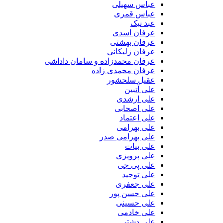
عباس سهیلی
عباس قمری
عبد نیک
عرفان اسدی
عرفان بهشتی
عرفان زلیکانی
عرفان محمدزاده و سامان داداشی
عرفان محمدی زاده
عقیل سلحشور
علی آتبین
علی ارشدی
علی اصحابی
علی اعتماد
علی بهرامی
علی بهرامی صدر
علی بیات
علی پرویزی
علی پی جی
علی توحید
علی جعفری
علی حسن پور
علی حسینی
علی خادمی
علی دشتی