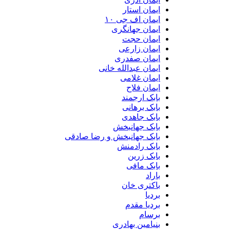
ایمان استار
ایمان اف جی ۱۰
ایمان جهانگری
ایمان حجت
ایمان زارعی
ایمان صفدری
ایمان عبدالله خانی
ایمان غلامی
ایمان فلاح
بابک ارجمند
بابک برهانی
بابک جاهدی
بابک جهانبخش
بابک جهانبخش و رضا صادقی
بابک رادمنش
بابک زرین
بابک مافی
باراد
باکتری خان
بردیا
بردیا مقدم
برسام
بنیامین بهادری