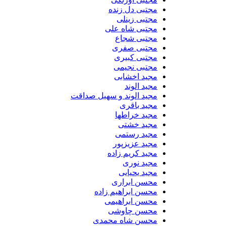
مجتبی دل زنده
مجتبی زینلی
مجتبی شاه علی
مجتبی شجاع
مجتبی صفری
مجتبی کبیری
مجتبی نجیمی
مجید اخشابی
مجید الوند‎
مجید الوند و سهیل صداقت
مجید باقری
مجید خراطها
مجید خشتی
مجید رستمی
مجید عزیزپور
مجید کریم زاده
مجید نوری
مجید یحیایی
محسن ابراری
محسن ابراهیم زاده
محسن ابراهیمی
محسن چاوشی
محسن شاه محمدی