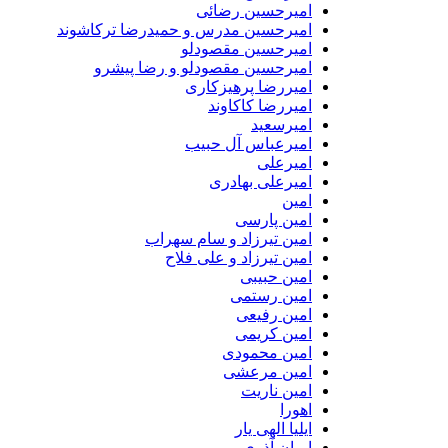
امیرحسین رضائی
امیرحسین مدرس و حمیدرضا ترکاشوند
امیرحسین مقصودلو
امیرحسین مقصودلو و رضا پیشرو
امیررضا پرهیزکاری
امیررضا کاکاوند
امیرسعید
امیرعباس آل حبیب
امیرعلی
امیرعلی بهادری
امین
امین پارسی
امین تیرزاد و سام سهراب
امین تیرزاد و علی فلاح
امین حبیبی
امین رستمی
امین رفیعی
امین کریمی
امین محمودی
امین مرعشی
امین ناریت
اهورا
ایلیا الهی یار
ایمان آذری