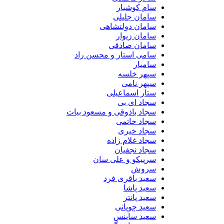
سام کوشیار
سامان جلیلی
سامان دولتشاهی
سامان زیوار
سامان صادقی
سامی استار و محسن راد
سامیار
سپهر خلسه
سپهر نامی
ستار اسماعیلی
سجاد ای بی
سجاد باذوقی و مسعود بیات
سجاد حاتمی
سجاد خیری
سجاد غلام زاده
سجاد نجفیان
سرپیکو و علی سان
سروش
سعید باقری فرد
سعید پاشا
سعید پانتر
سعید چوپانی
سعید ساینس