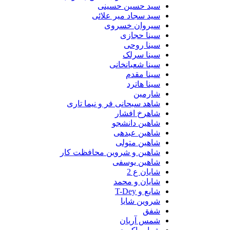
سید حسین حسینى
سید سجاد میر علائی
سیروان خسروی
سینا حجازی
سینا روحی
سینا سرلک
سینا شعبانخانی
سینا مقدم
سینا هاترد
شارمین
شاهد سبحانی فر و نیما تاری
شاهرخ افشار
شاهین دانشجو
شاهین عبدهی
شاهین متولی
شاهین و شروین محافظت کار
شاهین یوسفی
شایان ع 2
شایان و محمد
شایع و T-Dey
شروین شایا
شفق
شمس آریان