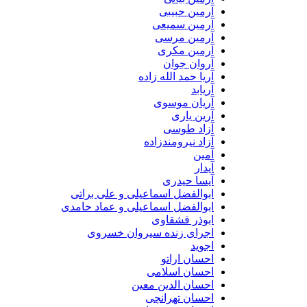
آرمین حبیبی
آرمین سمیعی
آرمین مرسی
آرمین مکری
آروان جوان
آریا حمد الله زاده
آریابد
آریان موسوی
آرین یاری
آزاد طوسی
آزاد نیرومندزاده
آمین
آیدار
آیسا حیدری
ابوالفضل اسماعیلی و علی براتی
ابوالفضل اسماعیلی و عماد حامدی
ابوذر قشقاوی
اجرای زنده سیروان خسروی
اجوید
احسان اراتو
احسان اسلامی
احسان الدین معین
احسان تهرانچی