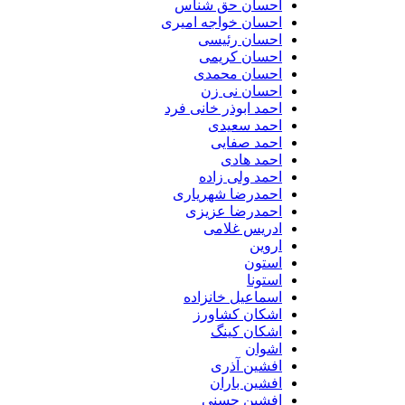
احسان حق شناس
احسان خواجه امیری
احسان رئیسی
احسان کریمی
احسان محمدی
احسان نی زن
احمد ابوذر خانی فرد
احمد سعیدی
احمد صفایی
احمد هادی
احمد ولی زاده
احمدرضا شهریاری
احمدرضا عزیزی
ادریس غلامی
اروین
استون
استونا
اسماعیل خانزاده
اشکان کشاورز
اشکان کینگ
اشوان
افشین آذری
افشین باران
افشین حسنی