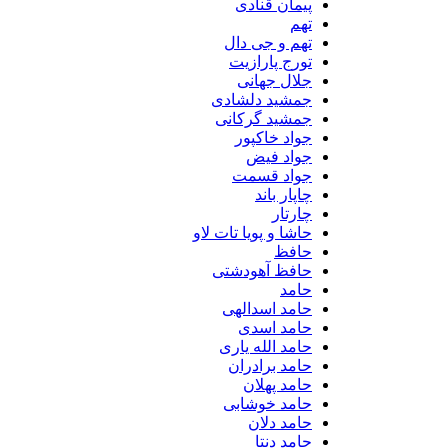
پیمان قنادی
تهم
تهم و جی دال
تورج پارازیت
جلال جهانی
جمشید دلشادی
جمشید گرکانی
جواد خاکپور
جواد فیض
جواد قسمت
چاپار باند
چارتار
حاشا و پویا تات لاو
حافظ
حافظ آهودشتی
حامد
حامد اسدالهی
حامد اسدی
حامد الله یاری
حامد برادران
حامد پهلان
حامد خوشابی
حامد دلان
حامد دنتا