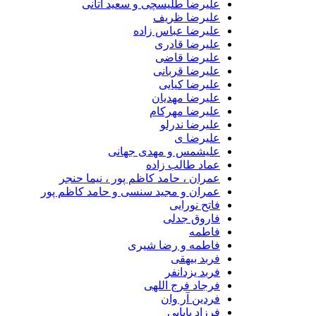
علیرضا طلیسچی و سعید آتانی
علیرضا ظریف
علیرضا عباس زاده
علیرضا قادری
علیرضا قاضی
علیرضا قربانی
علیرضا کیایی
علیرضا مهدیان
علیرضا مهرکام
علیرضا ندرلو
علیرضا ی
علیشمس و مهدی جهانی
عماد طالب زاده
عمران ، حامد کاظم پور ، نیما حنجر
عمران و مجید سنسی و حامد کاظم پور
فاتح نورایی
فاروق جدلی
فاطمه
فاطمه و رضا شیری
فربد بیهقی
فربد یزدانفر
فرجاد فرج اللهی
فردین آر وان
فرزاد بابایی