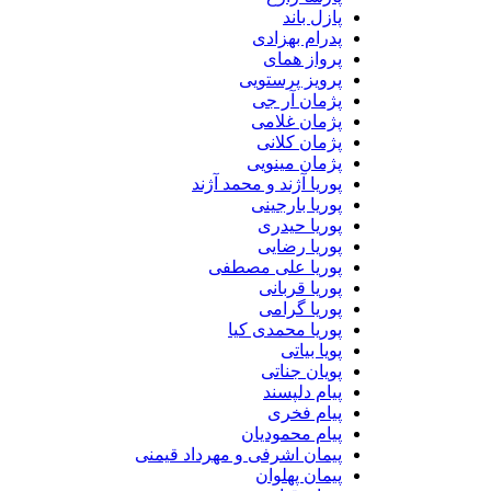
پازل باند
پدرام بهزادی
پرواز همای
پرویز پرستویی
پژمان آر جی
پژمان غلامی
پژمان کلانی
پژمان مینویی
پوریا آژند و محمد آژند
پوریا بارجینی
پوریا حیدری
پوریا رضایی
پوریا علی مصطفی
پوریا قربانی
پوریا گرامی
پوریا محمدی کیا
پویا بیاتی
پویان جناتی
پیام دلپسند
پیام فخری
پیام محمودیان
پیمان اشرفی و مهرداد قیمنی
پیمان پهلوان