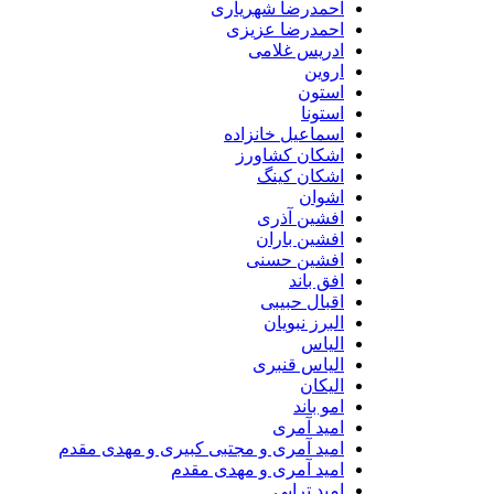
احمدرضا شهریاری
احمدرضا عزیزی
ادریس غلامی
اروین
استون
استونا
اسماعیل خانزاده
اشکان کشاورز
اشکان کینگ
اشوان
افشین آذری
افشین باران
افشین حسنی
افق باند
اقبال حبیبی
البرز نبویان
الیاس
الیاس قنبرى
الیکان
امو باند
امید آمری
امید آمری و مجتبی کبیری و مهدى مقدم
امید آمری و مهدی مقدم
امید ترابی