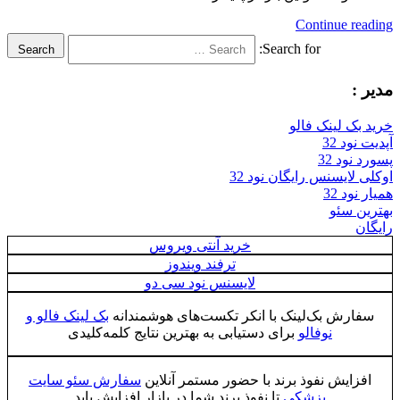
Continue reading
Search for:
Search
مدیر :
خرید بک لینک فالو
آپدیت نود 32
پسورد نود 32
اوکلی لایسنس رایگان نود 32
همیار نود 32
بهترین سئو
رایگان
خرید آنتی ویروس
ترفند ویندوز
لایسنس نود سی دو
سفارش بک‌لینک با انکر تکست‌های هوشمندانه
بک لینک فالو و
نوفالو
برای دستیابی به بهترین نتایج کلمه‌کلیدی
افزایش نفوذ برند با حضور مستمر آنلاین
سفارش سئو سایت
پزشکی
تا نفوذ برند شما در بازار افزایش یابد