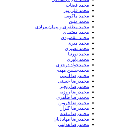
محمد قضات
محمد قلی پور
محمد ماکویی
محمد متین
محمد مظفری و پیمان مرادی
محمد معتمدی
محمد مقصودی
محمد میری
محمد نصیری
محمد نورنیا
محمد یاوری
محمدجواد درجزی
محمدحسین مهدی
محمدرضا امینی
محمدرضا حسنی
محمدرضا رنجبر
محمدرضا روزبه
محمدرضا طاهری
محمدرضا فروتن
محمدرضا گلزار
محمدرضا مقدم
محمدرضا مهابادیان
محمدرضا هدایتی