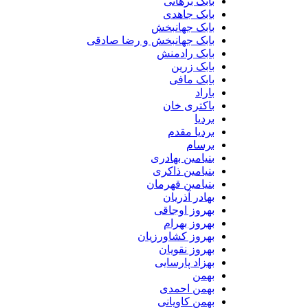
بابک برهانی
بابک جاهدی
بابک جهانبخش
بابک جهانبخش و رضا صادقی
بابک رادمنش
بابک زرین
بابک مافی
باراد
باکتری خان
بردیا
بردیا مقدم
برسام
بنیامین بهادری
بنیامین ذاکری
بنیامین قهرمان
بهادر آذریان
بهروز اوجاقی
بهروز بهرام
بهروز کشاورزیان
بهروز نقویان
بهزاد پارسایی
بهمن
بهمن احمدی
بهمن کاویانی