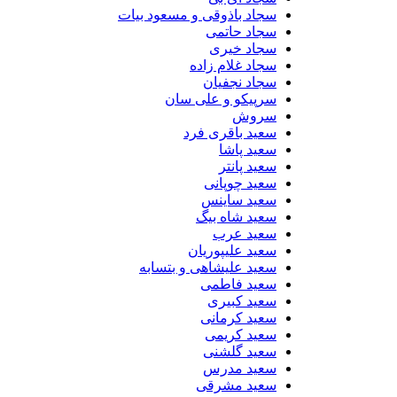
سجاد باذوقی و مسعود بیات
سجاد حاتمی
سجاد خیری
سجاد غلام زاده
سجاد نجفیان
سرپیکو و علی سان
سروش
سعید باقری فرد
سعید پاشا
سعید پانتر
سعید چوپانی
سعید ساینس
سعید شاه بیگ
سعید عرب
سعید علیپوریان
سعید علیشاهی و بتسابه
سعید فاطمی
سعید کبیری
سعید کرمانی
سعید کریمی
سعید گلشنی
سعید مدرس
سعید مشرقی