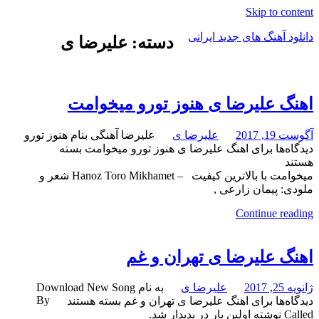
Skip to content
دانلود آهنگ های جدید ایرانی
دسته: علیرضا ی
دانلود
فول
آلبوم
اهنگ علیرضا ی هنوز تورو میخوامت
موزیک
آگوست 19, 2017
علیرضا ی
علیرضا آهنگی بنام هنوز تورو
دیدگاه‌ها
برای اهنگ علیرضا ی هنوز تورو میخوامت
بسته
هستند
میخوامت با بالاترین کیفیت – Hanoz Toro Mikhamet شعر و
ملودی: پیمان زارعی ,
Continue reading
اهنگ علیرضا ی تهران و غم
ژانویه 25, 2017
علیرضا ی
به نام Download New Song
By
دیدگاه‌ها
برای اهنگ علیرضا ی تهران و غم
بسته هستند
Called نوشته اولین بار در پدیدار شد.