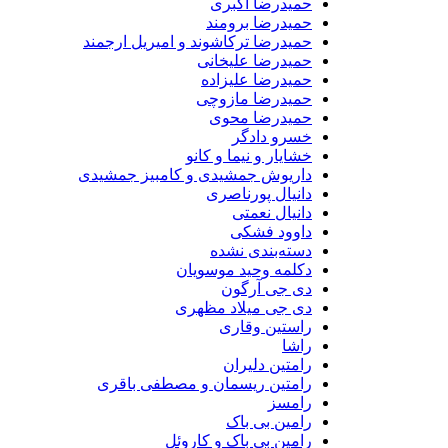
حمیدرضا اکبری
حمیدرضا برومند
حمیدرضا ترکاشوند و امیریل ارجمند
حمیدرضا علیخانی
حمیدرضا علیزاده
حمیدرضا مازوچی
حمیدرضا محوی
خسرو دادگر
خشایار و نیما و کانو
داریوش جمشیدی و کامبیز جمشیدی
دانیال پورناصری
دانیال نعمتی
داوود فشکی
دسته‌بندی نشده
دکلمه وحید موسویان
دی جی آرگون
دی جی میلاد مظهری
راستین وقاری
راشا
رامتین دلیران
رامتین ریسمان و مصطفی باقری
رامسز
رامین بی باک
رامین بی باک و کاروئل