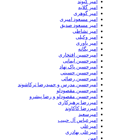
امیر کیوند
امیر گلایه
امیر گوهری
امیر مسعود امیری
امیر مسعود صدیق
امیر نشاطی
امیر وکیلی
امیر یاوری
امیر یگانه
امیرحسین افتخاری
امیرحسین ایمانی
امیرحسین پاک نهاد
امیرحسین حسینی
امیرحسین رضائی
امیرحسین مدرس و حمیدرضا ترکاشوند
امیرحسین مقصودلو
امیرحسین مقصودلو و رضا پیشرو
امیررضا پرهیزکاری
امیررضا کاکاوند
امیرسعید
امیرعباس آل حبیب
امیرعلی
امیرعلی بهادری
امین