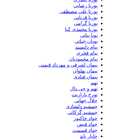
پوریا رضایی
پوریا علی مصطفی
پوریا قربانی
پوریا گرامی
پوریا محمدی کیا
پویا بیاتی
پویان جناتی
پیام دلپسند
پیام فخری
پیام محمودیان
پیمان اشرفی و مهرداد قیمنی
پیمان پهلوان
پیمان قنادی
تهم
تهم و جی دال
تورج پارازیت
جلال جهانی
جمشید دلشادی
جمشید گرکانی
جواد خاکپور
جواد فیض
جواد قسمت
چاپار باند