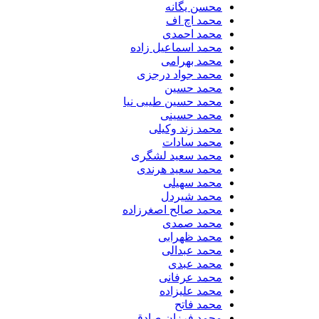
محسن یگانه
محمد اچ اف
محمد احمدی
محمد اسماعیل زاده
محمد بهرامی
محمد جواد درجزی
محمد حسین
محمد حسین طیبی نیا
محمد حسینی
محمد زند وکیلی
محمد سادات
محمد سعید لشگری
محمد سعید هرندی
محمد سهیلی
​محمد شیردل
محمد صالح اصغرزاده
محمد صمدی
محمد ظهرابی
محمد عبدالی
محمد عبدی
محمد عرفانی
محمد علیزاده
محمد فاتح
محمد فرزان صادقی