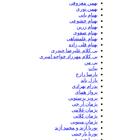
بهمن معروفی
بهمن نوری
بهنام بانی
بهنام خشوعی
بهنام زرین
بهنام صفوی
بهنام علمشاهی
بهنام قلی زاده
بی کلام علیرضا حیدری
بی کلام مهرزاد خواجه امیری
بی من
بیات
پارسا زارع
پازل باند
پدرام بهزادی
پرواز همای
پرویز پرستویی
پژمان آر جی
پژمان غلامی
پژمان کلانی
پژمان مینویی
پوریا آژند و محمد آژند
پوریا بارجینی
پوریا حیدری