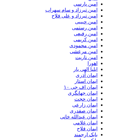
امین پارسی
امین تیرزاد و سام سهراب
امین تیرزاد و علی فلاح
امین حبیبی
امین رستمی
امین رفیعی
امین کریمی
امین محمودی
امین مرعشی
امین ناریت
اهورا
ایلیا الهی یار
ایمان آذری
ایمان استار
ایمان اف جی ۱۰
ایمان جهانگری
ایمان حجت
ایمان زارعی
ایمان صفدری
ایمان عبدالله خانی
ایمان غلامی
ایمان فلاح
بابک ارجمند