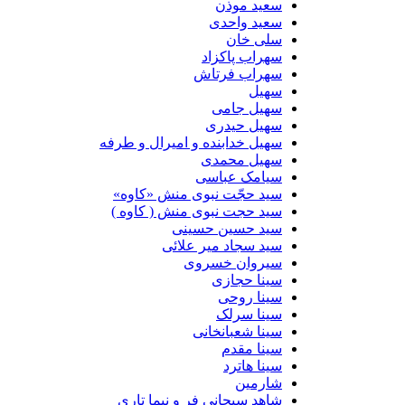
سعید موذن
سعید واحدی
سلی خان
سهراب پاکزاد
سهراب فرتاش
سهیل
سهیل جامی
سهیل حیدری
سهیل خدابنده و امیرال و طرفه
سهیل محمدی
سیامک عباسی
سید حجّت نبوی منش «کاوه»
سید حجت نبوی منش ( کاوه )
سید حسین حسینى
سید سجاد میر علائی
سیروان خسروی
سینا حجازی
سینا روحی
سینا سرلک
سینا شعبانخانی
سینا مقدم
سینا هاترد
شارمین
شاهد سبحانی فر و نیما تاری