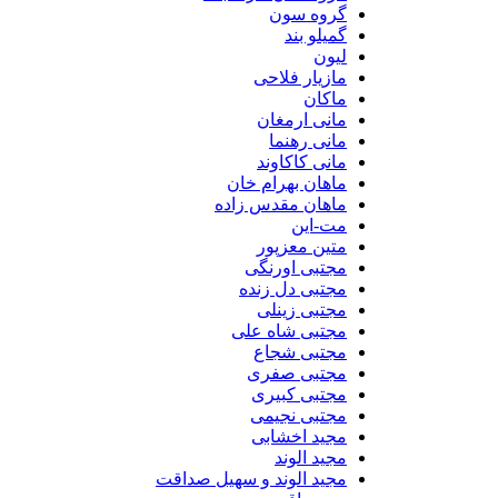
گروه سون
گمیلو بند
لیون
مازیار فلاحی
ماکان
مانی ارمغان
مانی رهنما
مانی کاکاوند
ماهان بهرام خان
ماهان مقدس زاده
مت-این
متین معزپور
مجتبی اورنگی
مجتبی دل زنده
مجتبی زینلی
مجتبی شاه علی
مجتبی شجاع
مجتبی صفری
مجتبی کبیری
مجتبی نجیمی
مجید اخشابی
مجید الوند‎
مجید الوند و سهیل صداقت