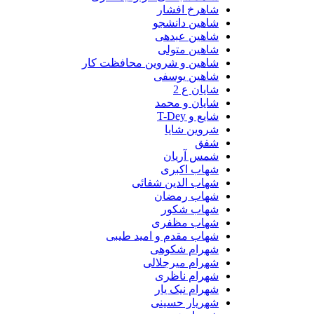
شاهرخ افشار
شاهین دانشجو
شاهین عبدهی
شاهین متولی
شاهین و شروین محافظت کار
شاهین یوسفی
شایان ع 2
شایان و محمد
شایع و T-Dey
شروین شایا
شفق
شمس آریان
شهاب اکبری
شهاب الدین شفائی
شهاب رمضان
شهاب شکور
شهاب مظفری
شهاب مقدم و امید طیبی
شهرام شکوهی
شهرام میرجلالی
شهرام ناظری
شهرام نیک یار
شهریار حسینی