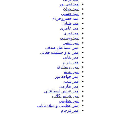
امید تقی پور
امید جهان
امید حسنی
امید خسروجردی
امید طبایی
امید عامری
امید نوری
امید یوسفی
امیر آتشی
امیر اسماعیل صدفی
امیر اند و حشمت فغانی
امیر بقایی
امیر پدرام
امیر پرستاری
امیر ته ته
امیر خواجه پور
امیر شب
امیر طارمی
امیر عباس اسماعیلی
امیر عباس گلاب
امیر عظیمی
امیر عظیمی و میلاد بابایی
امیر فرجام