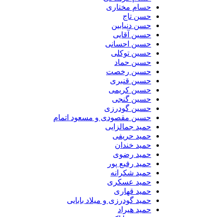
حسام مختاری
حسن تاج
حسن دنیابین
حسین آقایی
حسین احسانی
حسین توکلی
حسین حماد
حسین رخصت
حسین قنبری
حسین کریمی
حسین گنجی
حسین گودرزی
حسین مقصودی و مسعود اتمام
حمید جمالزایی
حمید حریفی
حمید خندان
حمید رضوی
حمید رفیع پور
حمید شکرانه
حمید عسکری
حمید قهاری
حمید گودرزی و میلاد بابایی
حمید هیراد