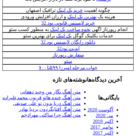
چگونه اهمیت
خرید بک لینک
ترافیک اصفهان
هزینه بک
بهترین بک لینک
و ارزان افزایش ورودی
خرید لایسنس قانونی نود 32
انجام رپورتاژ اگهی
نحوه ساخت بک لینک
به منظور کسب سئو
خدمات بکلینک گوگل
بک لینک
برای بهترین سئو
دانلود رایگان لایسنس نود 32
ابدیت نود32
سفارش رپورتاژ
سئو
جواب مرحله امیرزا ۵۹۹تا۷۰۰
آخرین دیدگاه‌ها
نوشته‌های تازه
متن آهنگ نگار من وحید دهقانی
بایگانی‌ها
متن آهنگ خنده هاتو قربون محمدعلیزاده
متن آهنگ دریا بدون تو علی صدیقی
متن آهنگ آفتابگردون بردیا بهادر
آگوست 2020
متن آهنگ چرا ساکتی مهرادجم
می 2020
اکتبر 2019
نوامبر 2017
اکتبر 2017