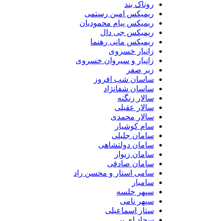
روناک بند
ریمیکس امین رستمی
ریمیکس پیام محمودیان
ریمیکس جی دال
ریمیکس مانی رهنما
زانیار خسروی
زانیار و سیروان خسروی
زیر صفر
ساسان شب افروز
ساسان شفانژاد
سالار زنگنه
سالار عقیلی
سالار محمدی
سام کوشیار
سامان جلیلی
سامان دولتشاهی
سامان زیوار
سامان صادقی
سامی استار و محسن راد
سامیار
سپهر خلسه
سپهر نامی
ستار اسماعیلی
سجاد ای بی