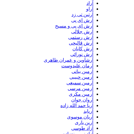
آراد
آراو
آرتین تی زد
آرش ای پی
آرش ای پی و مسیح
آرش جلالی
آرش رستمی
آرش قالیچی
آرش کایان
آرش نورائی
آرشاوین و عمران طاهری
آرمان علیدوست
آرمین بیانی
آرمین حبیبی
آرمین سمیعی
آرمین مرسی
آرمین مکری
آروان جوان
آریا حمد الله زاده
آریابد
آریان موسوی
آرین یاری
آزاد طوسی
آزاد نیرومندزاده