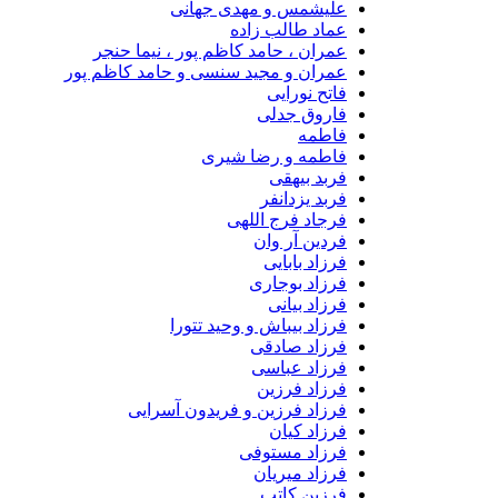
علیشمس و مهدی جهانی
عماد طالب زاده
عمران ، حامد کاظم پور ، نیما حنجر
عمران و مجید سنسی و حامد کاظم پور
فاتح نورایی
فاروق جدلی
فاطمه
فاطمه و رضا شیری
فربد بیهقی
فربد یزدانفر
فرجاد فرج اللهی
فردین آر وان
فرزاد بابایی
فرزاد بوجاری
فرزاد بیانی
فرزاد بیباش و وحید تتورا
فرزاد صادقی
فرزاد عباسی
فرزاد فرزین
فرزاد فرزین و فریدون آسرایی
فرزاد کیان
فرزاد مستوفی
فرزاد میریان
فرزین کاتب