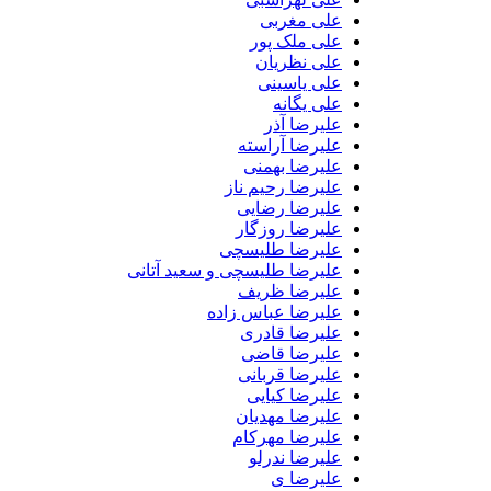
علی مغربی
علی ملک پور
علی نظریان
علی یاسینی
علی یگانه
علیرضا آذر
علیرضا آراسته
علیرضا بهمنی
علیرضا رحیم ناز
علیرضا رضایی
علیرضا روزگار
علیرضا طلیسچی
علیرضا طلیسچی و سعید آتانی
علیرضا ظریف
علیرضا عباس زاده
علیرضا قادری
علیرضا قاضی
علیرضا قربانی
علیرضا کیایی
علیرضا مهدیان
علیرضا مهرکام
علیرضا ندرلو
علیرضا ی