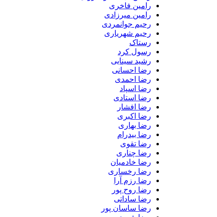
رامین فاخری
رامین میرزادی
رحیم جوانمردی
رحیم شهریاری
رستاک
رسول کرد
رشید سینایی
رضا احسانی
رضا احمدی
رضا اسپاد
رضا استادی
رضا افشار
رضا اکبری
رضا بهاری
رضا بیدرام
رضا تقوی
رضا چناری
رضا خادمیان
رضا رخساری
رضا رزم آرا
رضا روح پور
رضا ساداتی
رضا ساسان پور