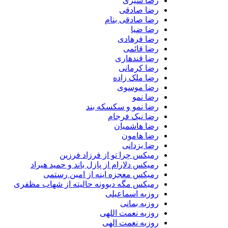
رضا شیری
رضا صادقی
رضا صادقی بنام
رضا ضیا
رضا فرهادی
رضا قائمی
رضا قندهاری
رضا کرمانی
رضا ملک زاده
رضا موسوی
رضا نمو
رضا نمو و سکسکه بند
رضا نیک فرجام
رضا هاشمیان
رضا هامون
رضا یزدانی
رمیکس چرا تو از فرزاد فرزین
رمیکس دلارام از پازل باند و حمید هیراد
رمیکس معجزه اینه از امین رستمی
رمیکس مگه دیوونه حالیته از شهاب مظفری
روزبه اسماعیلی
روزبه بمانی
روزبه نعمت اللهی
روزبه نعمت الهی