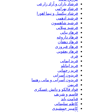
فرشاد باران و آراد زارعی
فرشاد بهرامی
فرشاد پیکسل و نیما اهورا
فرشید ادهمی
فرشید شاهسون
فرشید میلانی
فرهاد بیانی
فرهاد داروغه
فرهاد دهقان
فرهاد فیروزی
فرهاد یعقوبی
فری
فرید ایمانی
فرید اینانلو
فرید رحمانی
فریدون آسرایی
فریدون آسرایی و مانی رهنما
فریمن
فواد فالکو و دانش عسکری
قاسم و شریف
قیامت باند
کاظم سلیمانی
کامبیز جمشیدی