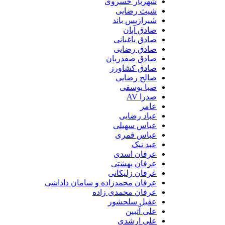
شهریار خسروی
شیث رضایی
شیرازیس باند
صادق آبان
صادق باغبانی
صادق رضایی
صادق صفدریان
صادق کشاورز
صالح رضایی
صبا یوسفی
صدرا AV
عامر
عباد رضایی
عباس سهیلی
عباس قمری
عبد نیک
عرفان اسدی
عرفان بهشتی
عرفان زلیکانی
عرفان محمدزاده و سامان داداشی
عرفان محمدی زاده
عقیل سلحشور
علی آتبین
علی ارشدی