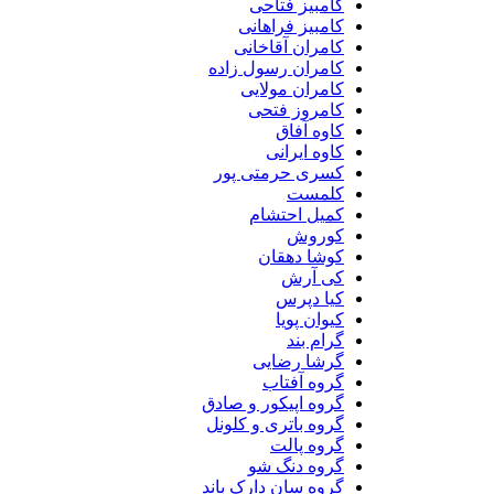
کامبیز فتاحی
کامبیز فراهانی
کامران آقاخانی
کامران رسول زاده
کامران مولایی
کامروز فتحی
کاوه آفاق
کاوه ایرانی
کسری حرمتی پور
کلمست
کمیل احتشام
کوروش
کوشا دهقان
کی آرش
کیا دپرس
کیوان پویا
گرام بند
گرشا رضایی
گروه آفتاب
گروه اپیکور و صادق
گروه باتری و کلونل
گروه پالت
گروه دنگ شو
گروه سان دارک باند