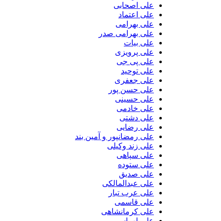
علی اصحابی
علی اعتماد
علی بهرامی
علی بهرامی صدر
علی بیات
علی پرویزی
علی پی جی
علی توحید
علی جعفری
علی حسن پور
علی حسینی
علی خادمی
علی دشتی
علی رضایی
علی رمضانپور و آمین بند
علی زند وکیلی
علی سپاهی
علی ستوده
علی صدیق
علی عبدالمالکی
علی عرب تبار
علی قاسمی
علی کرمانشاهی
علی لهراسبی