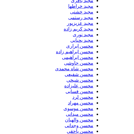
مجید باقری
مجید خراطها
مجید خشتی
مجید رستمی
مجید عزیزپور
مجید کریم زاده
مجید نوری
مجید یحیایی
محسن ابراری
محسن ابراهیم زاده
محسن ابراهیمی
محسن چاوشی
محسن شاه محمدی
محسن شفیعی
محسن شیخی
محسن علیزاده
محسن فسایی
محسن لرد
محسن مهراد
محسن موسوی
محسن میدانی
محسن والهیان
محسن وجدانی
محسن یاحقی