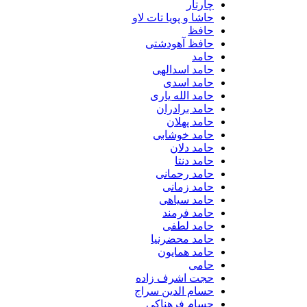
چارتار
حاشا و پویا تات لاو
حافظ
حافظ آهودشتی
حامد
حامد اسدالهی
حامد اسدی
حامد الله یاری
حامد برادران
حامد پهلان
حامد خوشابی
حامد دلان
حامد دنتا
حامد رحمانی
حامد زمانی
حامد سیاهی
حامد فرمند
حامد لطفی
حامد محضرنیا
حامد همایون
حامی
حجت اشرف زاده
حسام الدین سراج
حسام فرهناکی