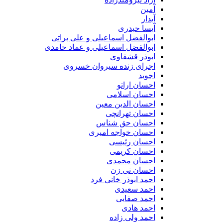
آمین
آیدار
آیسا حیدری
ابوالفضل اسماعیلی و علی براتی
ابوالفضل اسماعیلی و عماد حامدی
ابوذر قشقاوی
اجرای زنده سیروان خسروی
اجوید
احسان اراتو
احسان اسلامی
احسان الدین معین
احسان تهرانچی
احسان حق شناس
احسان خواجه امیری
احسان رئیسی
احسان کریمی
احسان محمدی
احسان نی زن
احمد ابوذر خانی فرد
احمد سعیدی
احمد صفایی
احمد هادی
احمد ولی زاده