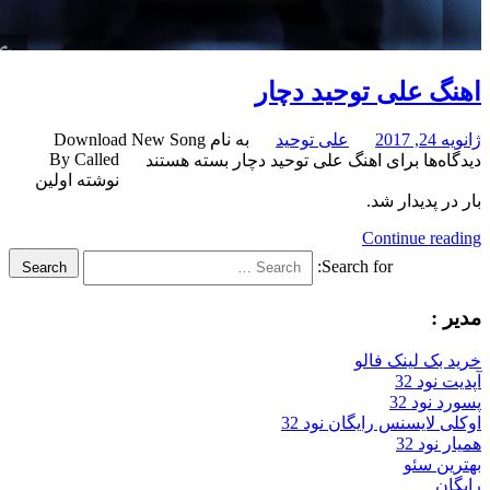
گ علی توحید دچار
201
علی توحید
به نام Download New Song
By Called
‌ها
برای اهنگ علی توحید دچار
بسته هستند
نوشته اولین
 پدیدار شد.
Continue re
Search for:
Search
:
بک لینک فالو
ود 32
نود 32
 لایسنس رایگان نود 32
ود 32
ن سئو
ن