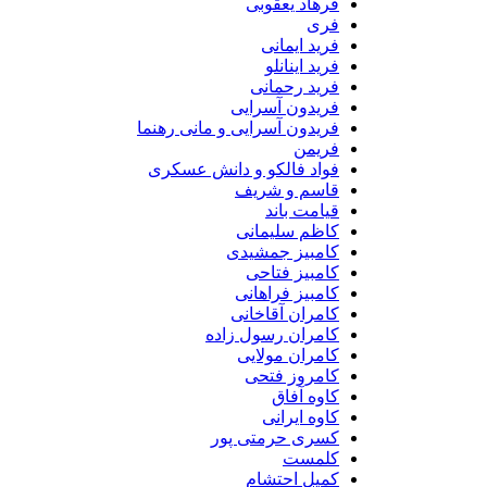
فرهاد یعقوبی
فری
فرید ایمانی
فرید اینانلو
فرید رحمانی
فریدون آسرایی
فریدون آسرایی و مانی رهنما
فریمن
فواد فالکو و دانش عسکری
قاسم و شریف
قیامت باند
کاظم سلیمانی
کامبیز جمشیدی
کامبیز فتاحی
کامبیز فراهانی
کامران آقاخانی
کامران رسول زاده
کامران مولایی
کامروز فتحی
کاوه آفاق
کاوه ایرانی
کسری حرمتی پور
کلمست
کمیل احتشام