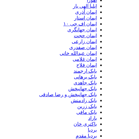
اهورا
ایلیا الهی یار
ایمان آذری
ایمان استار
ایمان اف جی ۱۰
ایمان جهانگری
ایمان حجت
ایمان زارعی
ایمان صفدری
ایمان عبدالله خانی
ایمان غلامی
ایمان فلاح
بابک ارجمند
بابک برهانی
بابک جاهدی
بابک جهانبخش
بابک جهانبخش و رضا صادقی
بابک رادمنش
بابک زرین
بابک مافی
باراد
باکتری خان
بردیا
بردیا مقدم