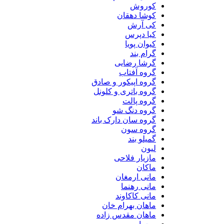
کوروش
کوشا دهقان
کی آرش
کیا دپرس
کیوان پویا
گرام بند
گرشا رضایی
گروه آفتاب
گروه اپیکور و صادق
گروه باتری و کلونل
گروه پالت
گروه دنگ شو
گروه سان دارک باند
گروه سون
گمیلو بند
لیون
مازیار فلاحی
ماکان
مانی ارمغان
مانی رهنما
مانی کاکاوند
ماهان بهرام خان
ماهان مقدس زاده