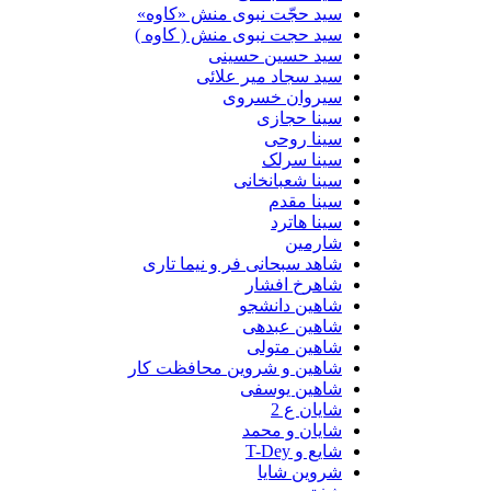
سید حجّت نبوی منش «کاوه»
سید حجت نبوی منش ( کاوه )
سید حسین حسینى
سید سجاد میر علائی
سیروان خسروی
سینا حجازی
سینا روحی
سینا سرلک
سینا شعبانخانی
سینا مقدم
سینا هاترد
شارمین
شاهد سبحانی فر و نیما تاری
شاهرخ افشار
شاهین دانشجو
شاهین عبدهی
شاهین متولی
شاهین و شروین محافظت کار
شاهین یوسفی
شایان ع 2
شایان و محمد
شایع و T-Dey
شروین شایا