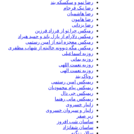
رضا نمو و سکسکه بند
رضا نیک فرجام
رضا هاشمیان
رضا هامون
رضا یزدانی
رمیکس چرا تو از فرزاد فرزین
رمیکس دلارام از پازل باند و حمید هیراد
رمیکس معجزه اینه از امین رستمی
رمیکس مگه دیوونه حالیته از شهاب مظفری
روزبه اسماعیلی
روزبه بمانی
روزبه نعمت اللهی
روزبه نعمت الهی
روناک بند
ریمیکس امین رستمی
ریمیکس پیام محمودیان
ریمیکس جی دال
ریمیکس مانی رهنما
زانیار خسروی
زانیار و سیروان خسروی
زیر صفر
ساسان شب افروز
ساسان شفانژاد
سالار زنگنه