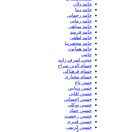
حامد دلان
حامد دنتا
حامد رحمانی
حامد زمانی
حامد سیاهی
حامد فرمند
حامد لطفی
حامد محضرنیا
حامد همایون
حامی
حجت اشرف زاده
حسام الدین سراج
حسام فرهناکی
حسام مختاری
حسن تاج
حسن دنیابین
حسین آقایی
حسین احسانی
حسین توکلی
حسین حماد
حسین رخصت
حسین قنبری
حسین کریمی