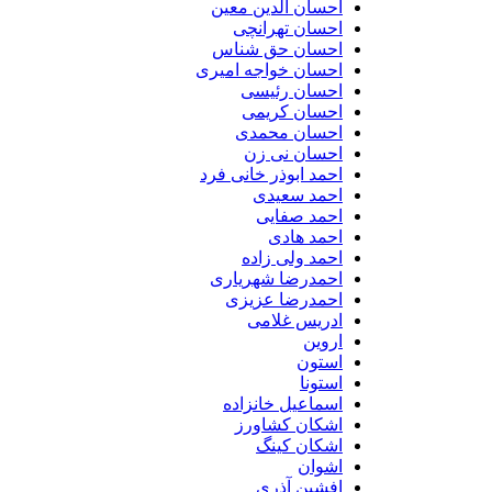
احسان الدین معین
احسان تهرانچی
احسان حق شناس
احسان خواجه امیری
احسان رئیسی
احسان کریمی
احسان محمدی
احسان نی زن
احمد ابوذر خانی فرد
احمد سعیدی
احمد صفایی
احمد هادی
احمد ولی زاده
احمدرضا شهریاری
احمدرضا عزیزی
ادریس غلامی
اروین
استون
استونا
اسماعیل خانزاده
اشکان کشاورز
اشکان کینگ
اشوان
افشین آذری