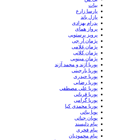
بیات
پارسا زارع
پازل باند
پدرام بهزادی
پرواز همای
پرویز پرستویی
پژمان آر جی
پژمان غلامی
پژمان کلانی
پژمان مینویی
پوریا آژند و محمد آژند
پوریا بارجینی
پوریا حیدری
پوریا رضایی
پوریا علی مصطفی
پوریا قربانی
پوریا گرامی
پوریا محمدی کیا
پویا بیاتی
پویان جناتی
پیام دلپسند
پیام فخری
پیام محمودیان