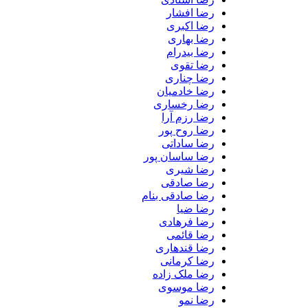
رضا افشار
رضا اکبری
رضا بهاری
رضا بیدرام
رضا تقوی
رضا چناری
رضا خادمیان
رضا رخساری
رضا رزم آرا
رضا روح پور
رضا ساداتی
رضا ساسان پور
رضا شیری
رضا صادقی
رضا صادقی بنام
رضا ضیا
رضا فرهادی
رضا قائمی
رضا قندهاری
رضا کرمانی
رضا ملک زاده
رضا موسوی
رضا نمو