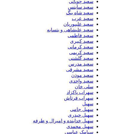
سعید چوپانی
سعید ساینس
سعید شاه بیگ
سعید عرب
سعید علیپوریان
سعید علیشاهی و بتسابه
سعید فاطمی
سعید کبیری
سعید کرمانی
سعید کریمی
سعید گلشنی
سعید مدرس
سعید مشرقی
سعید موذن
سعید واحدی
سلی خان
سهراب پاکزاد
سهراب فرتاش
سهیل
سهیل جامی
سهیل حیدری
سهیل خدابنده و امیرال و طرفه
سهیل محمدی
سیامک عباسی