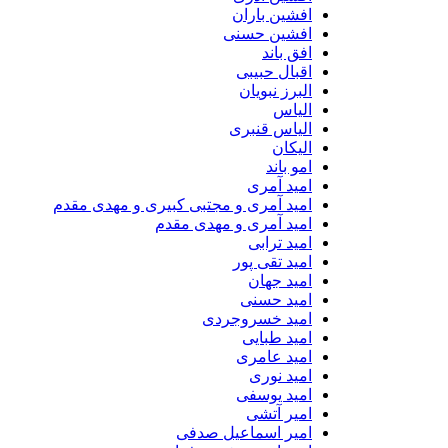
افشین باران
افشین حسنی
افق باند
اقبال حبیبی
البرز نبویان
الیاس
الیاس قنبرى
الیکان
امو باند
امید آمری
امید آمری و مجتبی کبیری و مهدى مقدم
امید آمری و مهدی مقدم
امید ترابی
امید تقی پور
امید جهان
امید حسنی
امید خسروجردی
امید طبایی
امید عامری
امید نوری
امید یوسفی
امیر آتشی
امیر اسماعیل صدفی