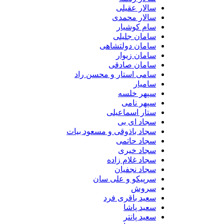
سالار عقیلی
سالار محمدی
سام کوشیار
سامان جلیلی
سامان دولتشاهی
سامان زیوار
سامان صادقی
سامی استار و محسن راد
سامیار
سپهر خلسه
سپهر نامی
ستار اسماعیلی
سجاد ای بی
سجاد باذوقی و مسعود بیات
سجاد حاتمی
سجاد خیری
سجاد غلام زاده
سجاد نجفیان
سرپیکو و علی سان
سروش
سعید باقری فرد
سعید پاشا
سعید پانتر