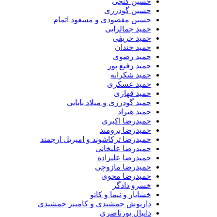
حسین گنجی
حسین گودرزی
حسین مقصودی و مسعود اتمام
حمید جمالزایی
حمید حریفی
حمید خندان
حمید رضوی
حمید رفیع پور
حمید شکرانه
حمید عسکری
حمید قهاری
حمید گودرزی و میلاد بابایی
حمید هیراد
حمیدرضا اکبری
حمیدرضا برومند
حمیدرضا ترکاشوند و امیریل ارجمند
حمیدرضا علیخانی
حمیدرضا علیزاده
حمیدرضا مازوچی
حمیدرضا محوی
خسرو دادگر
خشایار و نیما و کانو
داریوش جمشیدی و کامبیز جمشیدی
دانیال پورناصری