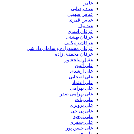
عامر
عباد رضایی
عباس سهیلی
عباس قمری
عبد نیک
عرفان اسدی
عرفان بهشتی
عرفان زلیکانی
عرفان محمدزاده و سامان داداشی
عرفان محمدی زاده
عقیل سلحشور
علی آتبین
علی ارشدی
علی اصحابی
علی اعتماد
علی بهرامی
علی بهرامی صدر
علی بیات
علی پرویزی
علی پی جی
علی توحید
علی جعفری
علی حسن پور
علی حسینی