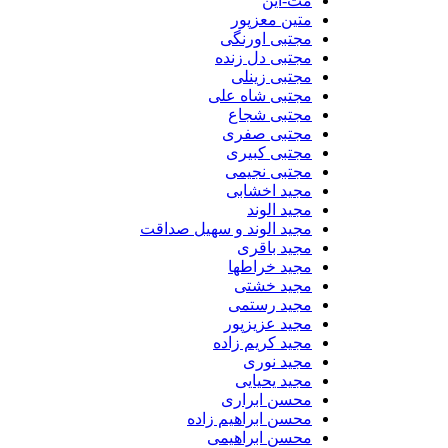
مت-این
متین معزپور
مجتبی اورنگی
مجتبی دل زنده
مجتبی زینلی
مجتبی شاه علی
مجتبی شجاع
مجتبی صفری
مجتبی کبیری
مجتبی نجیمی
مجید اخشابی
مجید الوند‎
مجید الوند و سهیل صداقت
مجید باقری
مجید خراطها
مجید خشتی
مجید رستمی
مجید عزیزپور
مجید کریم زاده
مجید نوری
مجید یحیایی
محسن ابراری
محسن ابراهیم زاده
محسن ابراهیمی