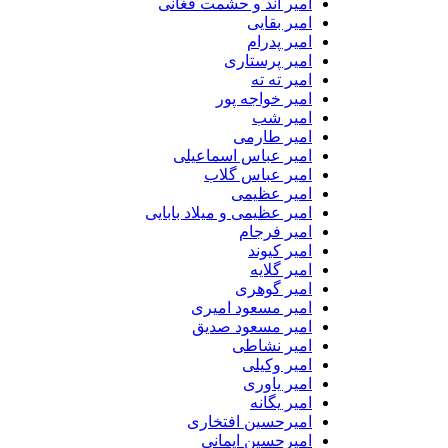
امیر اند و حشمت فغانی
امیر بقایی
امیر پدرام
امیر پرستاری
امیر ته ته
امیر خواجه پور
امیر شب
امیر طارمی
امیر عباس اسماعیلی
امیر عباس گلاب
امیر عظیمی
امیر عظیمی و میلاد بابایی
امیر فرجام
امیر کیوند
امیر گلایه
امیر گوهری
امیر مسعود امیری
امیر مسعود صدیق
امیر نشاطی
امیر وکیلی
امیر یاوری
امیر یگانه
امیرحسین افتخاری
امیرحسین ایمانی