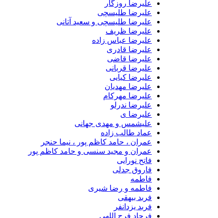
علیرضا روزگار
علیرضا طلیسچی
علیرضا طلیسچی و سعید آتانی
علیرضا ظریف
علیرضا عباس زاده
علیرضا قادری
علیرضا قاضی
علیرضا قربانی
علیرضا کیایی
علیرضا مهدیان
علیرضا مهرکام
علیرضا ندرلو
علیرضا ی
علیشمس و مهدی جهانی
عماد طالب زاده
عمران ، حامد کاظم پور ، نیما حنجر
عمران و مجید سنسی و حامد کاظم پور
فاتح نورایی
فاروق جدلی
فاطمه
فاطمه و رضا شیری
فربد بیهقی
فربد یزدانفر
فرجاد فرج اللهی