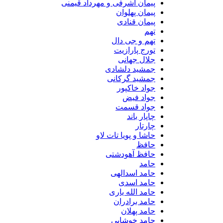
پیمان اشرفی و مهرداد قیمنی
پیمان پهلوان
پیمان قنادی
تهم
تهم و جی دال
تورج پارازیت
جلال جهانی
جمشید دلشادی
جمشید گرکانی
جواد خاکپور
جواد فیض
جواد قسمت
چاپار باند
چارتار
حاشا و پویا تات لاو
حافظ
حافظ آهودشتی
حامد
حامد اسدالهی
حامد اسدی
حامد الله یاری
حامد برادران
حامد پهلان
حامد خوشابی