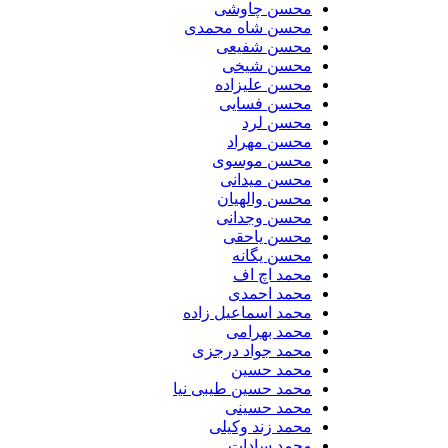
محسن چاوشی
محسن شاه محمدی
محسن شفیعی
محسن شیخی
محسن علیزاده
محسن فسایی
محسن لرد
محسن مهراد
محسن موسوی
محسن میدانی
محسن والهیان
محسن وجدانی
محسن یاحقی
محسن یگانه
محمد اچ اف
محمد احمدی
محمد اسماعیل زاده
محمد بهرامی
محمد جواد درجزی
محمد حسین
محمد حسین طیبی نیا
محمد حسینی
محمد زند وکیلی
محمد سادات