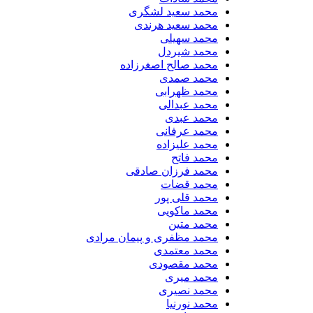
محمد سعید لشگری
محمد سعید هرندی
محمد سهیلی
​محمد شیردل
محمد صالح اصغرزاده
محمد صمدی
محمد ظهرابی
محمد عبدالی
محمد عبدی
محمد عرفانی
محمد علیزاده
محمد فاتح
محمد فرزان صادقی
محمد قضات
محمد قلی پور
محمد ماکویی
محمد متین
محمد مظفری و پیمان مرادی
محمد معتمدی
محمد مقصودی
محمد میری
محمد نصیری
محمد نورنیا