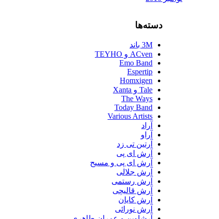
دسته‌ها
3M باند
ACven و TEYHO
Emo Band
Espertip
Homxigen
Tale و Xanta
The Ways
Today Band
Various Artists
آراد
آراو
آرتین تی زد
آرش ای پی
آرش ای پی و مسیح
آرش جلالی
آرش رستمی
آرش قالیچی
آرش کایان
آرش نورائی
آرشاوین و عمران طاهری