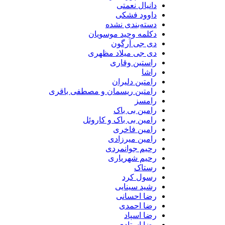
دانیال نعمتی
داوود فشکی
دسته‌بندی نشده
دکلمه وحید موسویان
دی جی آرگون
دی جی میلاد مظهری
راستین وقاری
راشا
رامتین دلیران
رامتین ریسمان و مصطفی باقری
رامسز
رامین بی باک
رامین بی باک و کاروئل
رامین فاخری
رامین میرزادی
رحیم جوانمردی
رحیم شهریاری
رستاک
رسول کرد
رشید سینایی
رضا احسانی
رضا احمدی
رضا اسپاد
رضا استادی