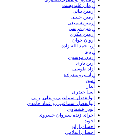
آرمان علیدوست
آرمین بیانی
آرمین حبیبی
آرمین سمیعی
آرمین مرسی
آرمین مکری
آروان جوان
آریا حمد الله زاده
آریابد
آریان موسوی
آرین یاری
آزاد طوسی
آزاد نیرومندزاده
آمین
آیدار
آیسا حیدری
ابوالفضل اسماعیلی و علی براتی
ابوالفضل اسماعیلی و عماد حامدی
ابوذر قشقاوی
اجرای زنده سیروان خسروی
اجوید
احسان اراتو
احسان اسلامی