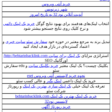
خرید آنتی ویروس
شهر زیرنویس
آپدیت آنلاین نود 32 به تاریخ امروز
ب لینک‌های هدفمند برای بهبود نتایج گوگل
خرید بک لینک دائمی
و نرخ کلیک روی نتایج جستجو بیشتر شود
 برند به مرجع معتبر در حوزه خود
سفارش سئو سایت خبری
و
اعتماد گسترده‌ای در بازار هدف ایجاد کنید
اتژی مزایای
بک لینک برای سایت http://behtarinbacklink.com/
اورگانیک SEO
نک چیست؟ بک لینک معتبر
خرید بکلینک سایت
و edu سفارش
سئو
نحوه خرید لایسنس آنتی ویروس eset
خرید بک لینک داعمی
لینک بگیر
و عالی کسب سئو
رفه بک لینک خیلی
بک لینک سازی بهترین بک لینک
و رپورتاژ
شرکت سئو
خرید بک لینک بهترین بک لینک behtarinbacklink.com
لاینسس نود32
خرید رپورتاژ آگهی
سئو