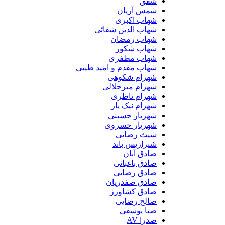
شفق
شمس آریان
شهاب اکبری
شهاب الدین شفائی
شهاب رمضان
شهاب شکور
شهاب مظفری
شهاب مقدم و امید طیبی
شهرام شکوهی
شهرام میرجلالی
شهرام ناظری
شهرام نیک یار
شهریار حسینی
شهریار خسروی
شیث رضایی
شیرازیس باند
صادق آبان
صادق باغبانی
صادق رضایی
صادق صفدریان
صادق کشاورز
صالح رضایی
صبا یوسفی
صدرا AV