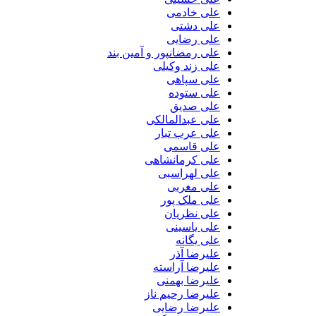
علی خادمی
علی دشتی
علی رضایی
علی رمضانپور و آمین بند
علی زند وکیلی
علی سپاهی
علی ستوده
علی صدیق
علی عبدالمالکی
علی عرب تبار
علی قاسمی
علی کرمانشاهی
علی لهراسبی
علی مغربی
علی ملک پور
علی نظریان
علی یاسینی
علی یگانه
علیرضا آذر
علیرضا آراسته
علیرضا بهمنی
علیرضا رحیم ناز
علیرضا رضایی