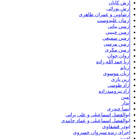
آرش کایان
آرش نورائی
آرشاوین و عمران طاهری
آرمان علیدوست
آرمین بیانی
آرمین حبیبی
آرمین سمیعی
آرمین مرسی
آرمین مکری
آروان جوان
آریا حمد الله زاده
آریابد
آریان موسوی
آرین یاری
آزاد طوسی
آزاد نیرومندزاده
آمین
آیدار
آیسا حیدری
ابوالفضل اسماعیلی و علی براتی
ابوالفضل اسماعیلی و عماد حامدی
ابوذر قشقاوی
اجرای زنده سیروان خسروی
اجوید