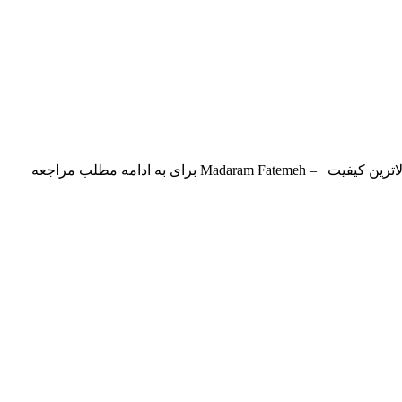
علی عرب تبار بنام مادرم فاطمه با بالاترین کیفیت – Madaram Fatemeh برای به ادامه مطلب مراجعه