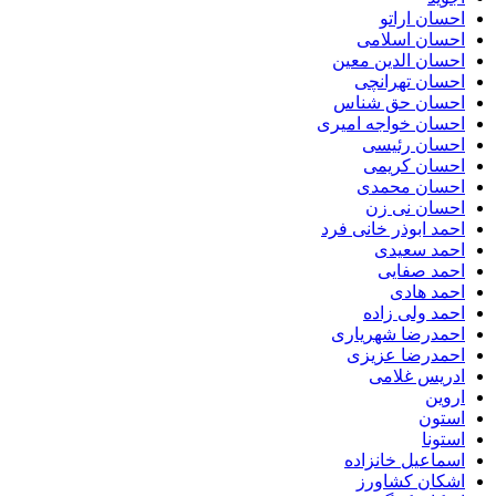
احسان اراتو
احسان اسلامی
احسان الدین معین
احسان تهرانچی
احسان حق شناس
احسان خواجه امیری
احسان رئیسی
احسان کریمی
احسان محمدی
احسان نی زن
احمد ابوذر خانی فرد
احمد سعیدی
احمد صفایی
احمد هادی
احمد ولی زاده
احمدرضا شهریاری
احمدرضا عزیزی
ادریس غلامی
اروین
استون
استونا
اسماعیل خانزاده
اشکان کشاورز