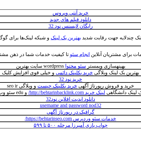
خرید آنتی ویروس
دانلود فیلم های جدید
رایگان لایسنس نود 32
ک چندلایه جهت رقابت شدید
بهترین بک لینک
و شبکه لینک‌ها برای گوگل
ات برای مشتریان آنلاین
انجام سئو
تا کیفیت خدمات شما در ذهن مشتر
بهینهسازی وبمستر
سئو محتوا
wordpress سایت بهترین
بهترین بک لینک وبلاگی
خرید بکلینک دائمی
و خیلی قوی افزایش کلیک
خرید نود 32
خرید و فروش رپورتاژ آگهی
خرید بکلینک چیست
و وبلاگی seo ir
ک لینک دانشگاهی
لینک خرید http://behtarinbacklink.com/
و edu سئو وب سایت
دانلود اپدیت افلاین نود32
username and password nod32
گرافیک در رپورتاژ آگهی
خدمات سئو وردپرس https://behtarinseo.com/
جواب بازی آمیرزا مرحله ۵۰۰ تا ۵۹۹