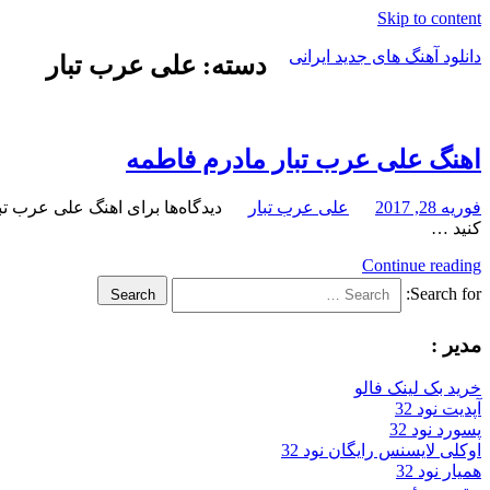
Skip to content
دانلود آهنگ های جدید ایرانی
دسته: علی عرب تبار
دانلود
فول
آلبوم
اهنگ علی عرب تبار مادرم فاطمه
موزیک
فوریه 28, 2017
علی عرب تبار
دیدگاه‌ها
برای اهنگ علی عرب تب
کنید …
Continue reading
Search for:
Search
مدیر :
خرید بک لینک فالو
آپدیت نود 32
پسورد نود 32
اوکلی لایسنس رایگان نود 32
همیار نود 32