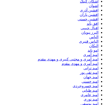
اشکان کینگ
اشوان
افشین آذری
افشین باران
افشین حسنی
افق باند
اقبال حبیبی
البرز نبویان
الیاس
الیاس قنبرى
الیکان
امو باند
امید آمری
امید آمری و مجتبی کبیری و مهدى مقدم
امید آمری و مهدی مقدم
امید ترابی
امید تقی پور
امید جهان
امید حسنی
امید خسروجردی
امید طبایی
امید عامری
امید نوری
امید یوسفی