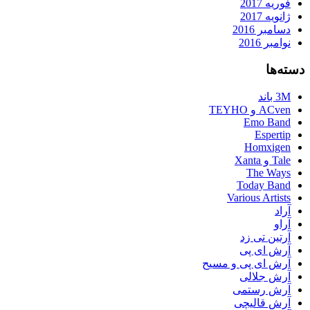
فوریه 2017
ژانویه 2017
دسامبر 2016
نوامبر 2016
دسته‌ها
3M باند
ACven و TEYHO
Emo Band
Espertip
Homxigen
Tale و Xanta
The Ways
Today Band
Various Artists
آراد
آراو
آرتین تی زد
آرش ای پی
آرش ای پی و مسیح
آرش جلالی
آرش رستمی
آرش قالیچی