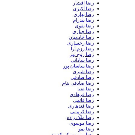
رضا افشار
رضا اکبری
رضا بهاری
رضا بیدرام
رضا تقوی
رضا چناری
رضا خادمیان
رضا رخساری
رضا رزم آرا
رضا روح پور
رضا ساداتی
رضا ساسان پور
رضا شیری
رضا صادقی
رضا صادقی بنام
رضا ضیا
رضا فرهادی
رضا قائمی
رضا قندهاری
رضا کرمانی
رضا ملک زاده
رضا موسوی
رضا نمو
رضا نمو و سکسکه بند