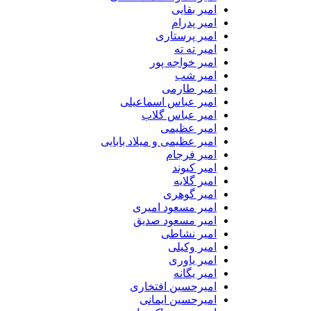
امیر بقایی
امیر پدرام
امیر پرستاری
امیر ته ته
امیر خواجه پور
امیر شب
امیر طارمی
امیر عباس اسماعیلی
امیر عباس گلاب
امیر عظیمی
امیر عظیمی و میلاد بابایی
امیر فرجام
امیر کیوند
امیر گلایه
امیر گوهری
امیر مسعود امیری
امیر مسعود صدیق
امیر نشاطی
امیر وکیلی
امیر یاوری
امیر یگانه
امیرحسین افتخاری
امیرحسین ایمانی