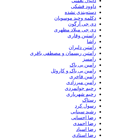
دانیال نعمتی
داوود فشکی
دسته‌بندی نشده
دکلمه وحید موسویان
دی جی آرگون
دی جی میلاد مظهری
راستین وقاری
راشا
رامتین دلیران
رامتین ریسمان و مصطفی باقری
رامسز
رامین بی باک
رامین بی باک و کاروئل
رامین فاخری
رامین میرزادی
رحیم جوانمردی
رحیم شهریاری
رستاک
رسول کرد
رشید سینایی
رضا احسانی
رضا احمدی
رضا اسپاد
رضا استادی