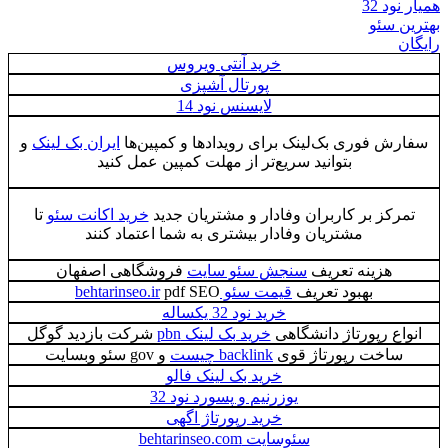
3
ئو
خرید آنتی ویروس
پورتال آشپزی
لایسنس نود 14
فوری بک‌لینک برای رویدادها و کمپین‌ها
ایران بک لینک
و
بتوانید سریع‌تر از مهلت کمپین عمل کنید
ز بر کاربران وفادار و مشتریان جدید
خرید اکانت سئو
تا
مشتریان وفادار بیشتری به شما اعتماد کنند
زینه تعریف
سنجش سئو سایت
فروشگاهی اصفهان
بهبود تعریف
قیمت سئو behtarinseo.ir
pdf SEO
خرید نود 32 یکساله
 رپورتاژ دانشگاهی
خرید بک لینک pbn
شرکت بازديد گوگل
خت رپورتاژ قوی
backlink چیست
و gov سئو وبسایت
خرید بک لینک فالو
یوزرنیم و پسورد نود 32
خرید رپورتاژ اگهی
سئوسایت behtarinseo.com