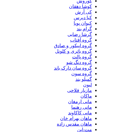
کوروش
کوشا دهقان
کی آرش
کیا دپرس
کیوان پویا
گرام بند
گرشا رضایی
گروه آفتاب
گروه اپیکور و صادق
گروه باتری و کلونل
گروه پالت
گروه دنگ شو
گروه سان دارک باند
گروه سون
گمیلو بند
لیون
مازیار فلاحی
ماکان
مانی ارمغان
مانی رهنما
مانی کاکاوند
ماهان بهرام خان
ماهان مقدس زاده
مت-این