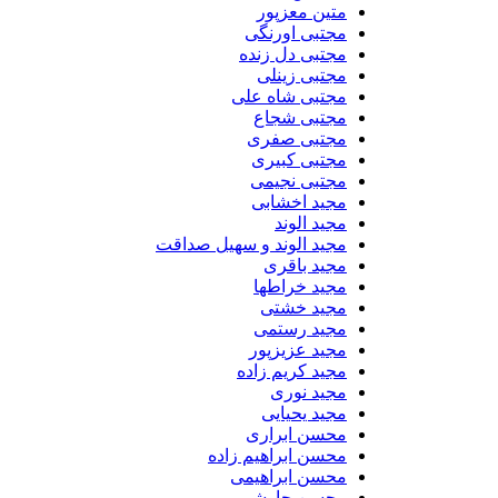
متین معزپور
مجتبی اورنگی
مجتبی دل زنده
مجتبی زینلی
مجتبی شاه علی
مجتبی شجاع
مجتبی صفری
مجتبی کبیری
مجتبی نجیمی
مجید اخشابی
مجید الوند‎
مجید الوند و سهیل صداقت
مجید باقری
مجید خراطها
مجید خشتی
مجید رستمی
مجید عزیزپور
مجید کریم زاده
مجید نوری
مجید یحیایی
محسن ابراری
محسن ابراهیم زاده
محسن ابراهیمی
محسن چاوشی