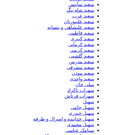
سعید ساینس
سعید شاه بیگ
سعید عرب
سعید علیپوریان
سعید علیشاهی و بتسابه
سعید فاطمی
سعید کبیری
سعید کرمانی
سعید کریمی
سعید گلشنی
سعید مدرس
سعید مشرقی
سعید موذن
سعید واحدی
سلی خان
سهراب پاکزاد
سهراب فرتاش
سهیل
سهیل جامی
سهیل حیدری
سهیل خدابنده و امیرال و طرفه
سهیل محمدی
سیامک عباسی