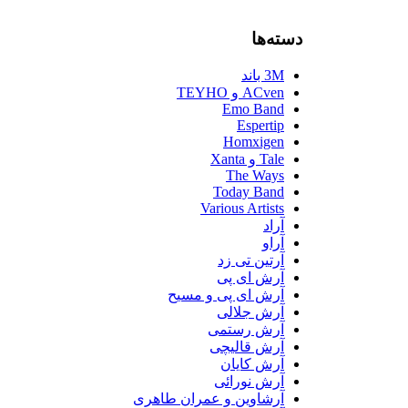
دسته‌ها
3M باند
ACven و TEYHO
Emo Band
Espertip
Homxigen
Tale و Xanta
The Ways
Today Band
Various Artists
آراد
آراو
آرتین تی زد
آرش ای پی
آرش ای پی و مسیح
آرش جلالی
آرش رستمی
آرش قالیچی
آرش کایان
آرش نورائی
آرشاوین و عمران طاهری