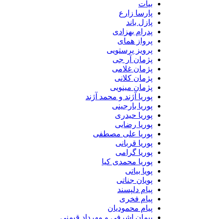
بیات
پارسا زارع
پازل باند
پدرام بهزادی
پرواز همای
پرویز پرستویی
پژمان آر جی
پژمان غلامی
پژمان کلانی
پژمان مینویی
پوریا آژند و محمد آژند
پوریا بارجینی
پوریا حیدری
پوریا رضایی
پوریا علی مصطفی
پوریا قربانی
پوریا گرامی
پوریا محمدی کیا
پویا بیاتی
پویان جناتی
پیام دلپسند
پیام فخری
پیام محمودیان
پیمان اشرفی و مهرداد قیمنی