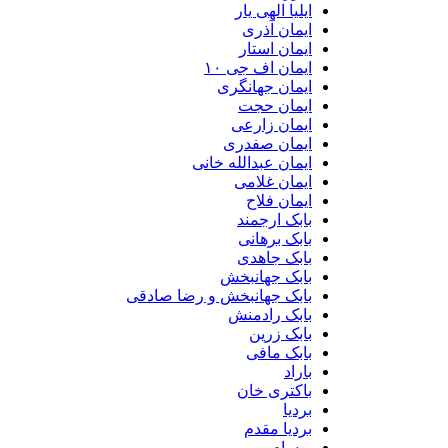
ایلیا الهی یار
ایمان آذری
ایمان استار
ایمان اف جی ۱۰
ایمان جهانگری
ایمان حجت
ایمان زارعی
ایمان صفدری
ایمان عبدالله خانی
ایمان غلامی
ایمان فلاح
بابک ارجمند
بابک برهانی
بابک جاهدی
بابک جهانبخش
بابک جهانبخش و رضا صادقی
بابک رادمنش
بابک زرین
بابک مافی
باراد
باکتری خان
بردیا
بردیا مقدم
برسام