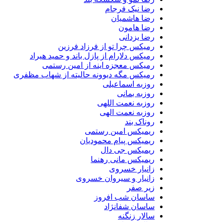
رضا نیک فرجام
رضا هاشمیان
رضا هامون
رضا یزدانی
رمیکس چرا تو از فرزاد فرزین
رمیکس دلارام از پازل باند و حمید هیراد
رمیکس معجزه اینه از امین رستمی
رمیکس مگه دیوونه حالیته از شهاب مظفری
روزبه اسماعیلی
روزبه بمانی
روزبه نعمت اللهی
روزبه نعمت الهی
روناک بند
ریمیکس امین رستمی
ریمیکس پیام محمودیان
ریمیکس جی دال
ریمیکس مانی رهنما
زانیار خسروی
زانیار و سیروان خسروی
زیر صفر
ساسان شب افروز
ساسان شفانژاد
سالار زنگنه