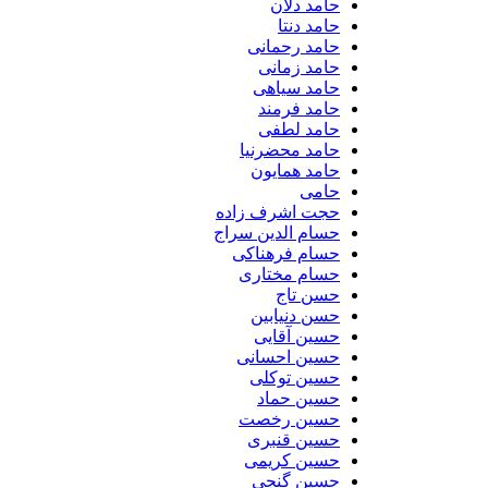
حامد دلان
حامد دنتا
حامد رحمانی
حامد زمانی
حامد سیاهی
حامد فرمند
حامد لطفی
حامد محضرنیا
حامد همایون
حامی
حجت اشرف زاده
حسام الدین سراج
حسام فرهناکی
حسام مختاری
حسن تاج
حسن دنیابین
حسین آقایی
حسین احسانی
حسین توکلی
حسین حماد
حسین رخصت
حسین قنبری
حسین کریمی
حسین گنجی