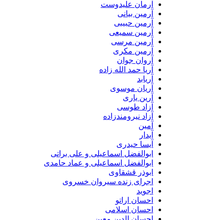
آرمان علیدوست
آرمین بیانی
آرمین حبیبی
آرمین سمیعی
آرمین مرسی
آرمین مکری
آروان جوان
آریا حمد الله زاده
آریابد
آریان موسوی
آرین یاری
آزاد طوسی
آزاد نیرومندزاده
آمین
آیدار
آیسا حیدری
ابوالفضل اسماعیلی و علی براتی
ابوالفضل اسماعیلی و عماد حامدی
ابوذر قشقاوی
اجرای زنده سیروان خسروی
اجوید
احسان اراتو
احسان اسلامی
احسان الدین معین