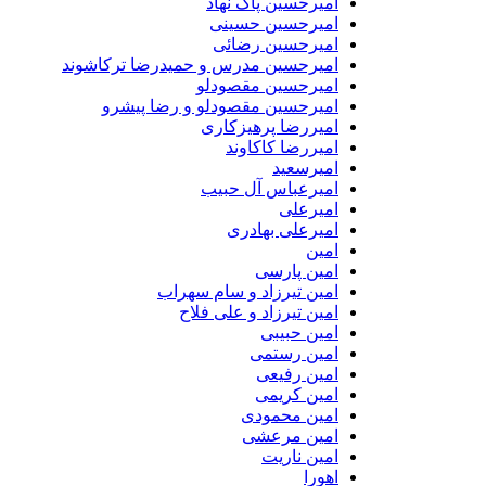
امیرحسین پاک نهاد
امیرحسین حسینی
امیرحسین رضائی
امیرحسین مدرس و حمیدرضا ترکاشوند
امیرحسین مقصودلو
امیرحسین مقصودلو و رضا پیشرو
امیررضا پرهیزکاری
امیررضا کاکاوند
امیرسعید
امیرعباس آل حبیب
امیرعلی
امیرعلی بهادری
امین
امین پارسی
امین تیرزاد و سام سهراب
امین تیرزاد و علی فلاح
امین حبیبی
امین رستمی
امین رفیعی
امین کریمی
امین محمودی
امین مرعشی
امین ناریت
اهورا