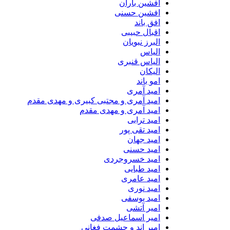
افشین باران
افشین حسنی
افق باند
اقبال حبیبی
البرز نبویان
الیاس
الیاس قنبرى
الیکان
امو باند
امید آمری
امید آمری و مجتبی کبیری و مهدى مقدم
امید آمری و مهدی مقدم
امید ترابی
امید تقی پور
امید جهان
امید حسنی
امید خسروجردی
امید طبایی
امید عامری
امید نوری
امید یوسفی
امیر آتشی
امیر اسماعیل صدفی
امیر اند و حشمت فغانی