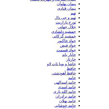
پیمان پهلوان
پیمان قنادی
تهم
تهم و جی دال
تورج پارازیت
جلال جهانی
جمشید دلشادی
جمشید گرکانی
جواد خاکپور
جواد فیض
جواد قسمت
چاپار باند
چارتار
حاشا و پویا تات لاو
حافظ
حافظ آهودشتی
حامد
حامد اسدالهی
حامد اسدی
حامد الله یاری
حامد برادران
حامد پهلان
حامد خوشابی