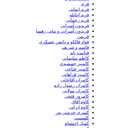
فری
فرید ایمانی
فرید اینانلو
فرید رحمانی
فریدون آسرایی
فریدون آسرایی و مانی رهنما
فریمن
فواد فالکو و دانش عسکری
قاسم و شریف
قیامت باند
کاظم سلیمانی
کامبیز جمشیدی
کامبیز فتاحی
کامبیز فراهانی
کامران آقاخانی
کامران رسول زاده
کامران مولایی
کامروز فتحی
کاوه آفاق
کاوه ایرانی
کسری حرمتی پور
کلمست
کمیل احتشام