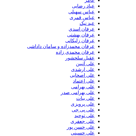
عامر
عباد رضایی
عباس سهیلی
عباس قمری
عبد نیک
عرفان اسدی
عرفان بهشتی
عرفان زلیکانی
عرفان محمدزاده و سامان داداشی
عرفان محمدی زاده
عقیل سلحشور
علی آتبین
علی ارشدی
علی اصحابی
علی اعتماد
علی بهرامی
علی بهرامی صدر
علی بیات
علی پرویزی
علی پی جی
علی توحید
علی جعفری
علی حسن پور
علی حسینی