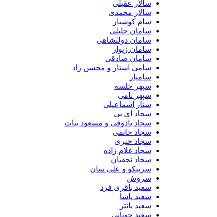
سالار عقیلی
سالار محمدی
سام کوشیار
سامان جلیلی
سامان دولتشاهی
سامان زیوار
سامان صادقی
سامی استار و محسن راد
سامیار
سپهر خلسه
سپهر نامی
ستار اسماعیلی
سجاد ای بی
سجاد باذوقی و مسعود بیات
سجاد حاتمی
سجاد خیری
سجاد غلام زاده
سجاد نجفیان
سرپیکو و علی سان
سروش
سعید باقری فرد
سعید پاشا
سعید پانتر
سعید چوپانی