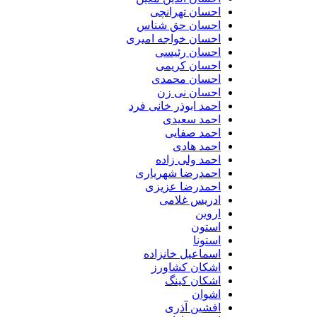
احسان تهرانچی
احسان حق شناس
احسان خواجه امیری
احسان رئیسی
احسان کریمی
احسان محمدی
احسان نی زن
احمد ابوذر خانی فرد
احمد سعیدی
احمد صفایی
احمد هادی
احمد ولی زاده
احمدرضا شهریاری
احمدرضا عزیزی
ادریس غلامی
اروین
استون
استونا
اسماعیل خانزاده
اشکان کشاورز
اشکان کینگ
اشوان
افشین آذری