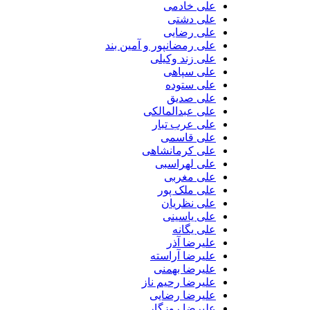
علی خادمی
علی دشتی
علی رضایی
علی رمضانپور و آمین بند
علی زند وکیلی
علی سپاهی
علی ستوده
علی صدیق
علی عبدالمالکی
علی عرب تبار
علی قاسمی
علی کرمانشاهی
علی لهراسبی
علی مغربی
علی ملک پور
علی نظریان
علی یاسینی
علی یگانه
علیرضا آذر
علیرضا آراسته
علیرضا بهمنی
علیرضا رحیم ناز
علیرضا رضایی
علیرضا روزگار