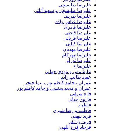
علیرضا طلیسچی
علیرضا طلیسچی و سعید آتانی
علیرضا ظریف
علیرضا عباس زاده
علیرضا قادری
علیرضا قاضی
علیرضا قربانی
علیرضا کیایی
علیرضا مهدیان
علیرضا مهرکام
علیرضا ندرلو
علیرضا ی
علیشمس و مهدی جهانی
عماد طالب زاده
عمران ، حامد کاظم پور ، نیما حنجر
عمران و مجید سنسی و حامد کاظم پور
فاتح نورایی
فاروق جدلی
فاطمه
فاطمه و رضا شیری
فربد بیهقی
فربد یزدانفر
فرجاد فرج اللهی