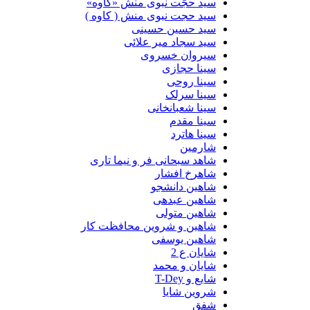
سید حجّت نبوی منش «کاوه»
سید حجت نبوی منش ( کاوه )
سید حسین حسینى
سید سجاد میر علائی
سیروان خسروی
سینا حجازی
سینا روحی
سینا سرلک
سینا شعبانخانی
سینا مقدم
سینا هاترد
شارمین
شاهد سبحانی فر و نیما تاری
شاهرخ افشار
شاهین دانشجو
شاهین عبدهی
شاهین متولی
شاهین و شروین محافظت کار
شاهین یوسفی
شایان ع 2
شایان و محمد
شایع و T-Dey
شروین شایا
شفق