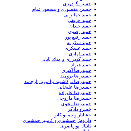
حسین گودرزی
حسین مقصودی و مسعود اتمام
حمید جمالزایی
حمید حریفی
حمید خندان
حمید رضوی
حمید رفیع پور
حمید شکرانه
حمید عسکری
حمید قهاری
حمید گودرزی و میلاد بابایی
حمید هیراد
حمیدرضا اکبری
حمیدرضا برومند
حمیدرضا ترکاشوند و امیریل ارجمند
حمیدرضا علیخانی
حمیدرضا علیزاده
حمیدرضا مازوچی
حمیدرضا محوی
خسرو دادگر
خشایار و نیما و کانو
داریوش جمشیدی و کامبیز جمشیدی
دانیال پورناصری