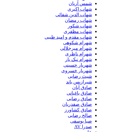
شمس آریان
شهاب اکبری
شهاب الدین شفائی
شهاب رمضان
شهاب شکور
شهاب مظفری
شهاب مقدم و امید طیبی
شهرام شکوهی
شهرام میرجلالی
شهرام ناظری
شهرام نیک یار
شهریار حسینی
شهریار خسروی
شیث رضایی
شیرازیس باند
صادق آبان
صادق باغبانی
صادق رضایی
صادق صفدریان
صادق کشاورز
صالح رضایی
صبا یوسفی
صدرا AV