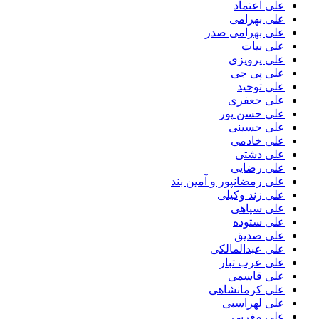
علی اعتماد
علی بهرامی
علی بهرامی صدر
علی بیات
علی پرویزی
علی پی جی
علی توحید
علی جعفری
علی حسن پور
علی حسینی
علی خادمی
علی دشتی
علی رضایی
علی رمضانپور و آمین بند
علی زند وکیلی
علی سپاهی
علی ستوده
علی صدیق
علی عبدالمالکی
علی عرب تبار
علی قاسمی
علی کرمانشاهی
علی لهراسبی
علی مغربی