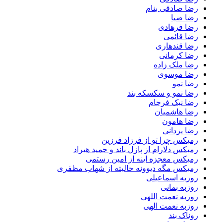
رضا صادقی بنام
رضا ضیا
رضا فرهادی
رضا قائمی
رضا قندهاری
رضا کرمانی
رضا ملک زاده
رضا موسوی
رضا نمو
رضا نمو و سکسکه بند
رضا نیک فرجام
رضا هاشمیان
رضا هامون
رضا یزدانی
رمیکس چرا تو از فرزاد فرزین
رمیکس دلارام از پازل باند و حمید هیراد
رمیکس معجزه اینه از امین رستمی
رمیکس مگه دیوونه حالیته از شهاب مظفری
روزبه اسماعیلی
روزبه بمانی
روزبه نعمت اللهی
روزبه نعمت الهی
روناک بند