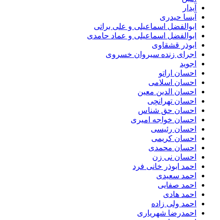
آیدار
آیسا حیدری
ابوالفضل اسماعیلی و علی براتی
ابوالفضل اسماعیلی و عماد حامدی
ابوذر قشقاوی
اجرای زنده سیروان خسروی
اجوید
احسان اراتو
احسان اسلامی
احسان الدین معین
احسان تهرانچی
احسان حق شناس
احسان خواجه امیری
احسان رئیسی
احسان کریمی
احسان محمدی
احسان نی زن
احمد ابوذر خانی فرد
احمد سعیدی
احمد صفایی
احمد هادی
احمد ولی زاده
احمدرضا شهریاری