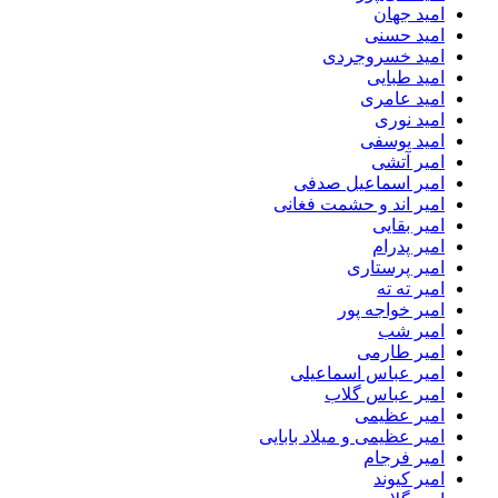
امید جهان
امید حسنی
امید خسروجردی
امید طبایی
امید عامری
امید نوری
امید یوسفی
امیر آتشی
امیر اسماعیل صدفی
امیر اند و حشمت فغانی
امیر بقایی
امیر پدرام
امیر پرستاری
امیر ته ته
امیر خواجه پور
امیر شب
امیر طارمی
امیر عباس اسماعیلی
امیر عباس گلاب
امیر عظیمی
امیر عظیمی و میلاد بابایی
امیر فرجام
امیر کیوند