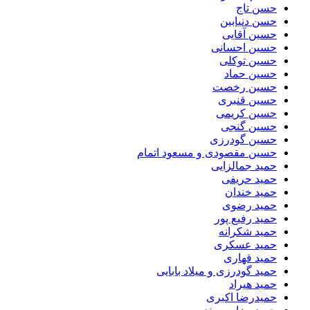
حسن تاج
حسن دنیابین
حسین آقایی
حسین احسانی
حسین توکلی
حسین حماد
حسین رخصت
حسین قنبری
حسین کریمی
حسین گنجی
حسین گودرزی
حسین مقصودی و مسعود اتمام
حمید جمالزایی
حمید حریفی
حمید خندان
حمید رضوی
حمید رفیع پور
حمید شکرانه
حمید عسکری
حمید قهاری
حمید گودرزی و میلاد بابایی
حمید هیراد
حمیدرضا اکبری