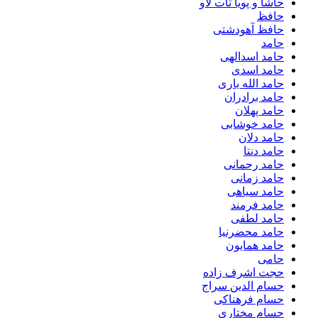
حاشا و پویا تات لاو
حافظ
حافظ آهودشتی
حامد
حامد اسدالهی
حامد اسدی
حامد الله یاری
حامد برادران
حامد پهلان
حامد خوشابی
حامد دلان
حامد دنتا
حامد رحمانی
حامد زمانی
حامد سیاهی
حامد فرمند
حامد لطفی
حامد محضرنیا
حامد همایون
حامی
حجت اشرف زاده
حسام الدین سراج
حسام فرهناکی
حسام مختاری