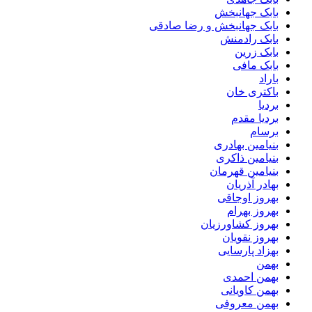
بابک جهانبخش
بابک جهانبخش و رضا صادقی
بابک رادمنش
بابک زرین
بابک مافی
باراد
باکتری خان
بردیا
بردیا مقدم
برسام
بنیامین بهادری
بنیامین ذاکری
بنیامین قهرمان
بهادر آذریان
بهروز اوجاقی
بهروز بهرام
بهروز کشاورزیان
بهروز نقویان
بهزاد پارسایی
بهمن
بهمن احمدی
بهمن کاویانی
بهمن معروفی