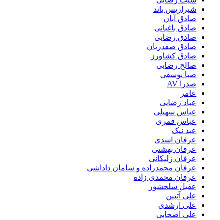
شیرازیس باند
صادق آبان
صادق باغبانی
صادق رضایی
صادق صفدریان
صادق کشاورز
صالح رضایی
صبا یوسفی
صدرا AV
عامر
عباد رضایی
عباس سهیلی
عباس قمری
عبد نیک
عرفان اسدی
عرفان بهشتی
عرفان زلیکانی
عرفان محمدزاده و سامان داداشی
عرفان محمدی زاده
عقیل سلحشور
علی آتبین
علی ارشدی
علی اصحابی