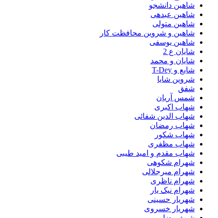
شاهین دانشجو
شاهین عبدهی
شاهین متولی
شاهین و شروین محافظت کار
شاهین یوسفی
شایان ع 2
شایان و محمد
شایع و T-Dey
شروین شایا
شفق
شمس آریان
شهاب اکبری
شهاب الدین شفائی
شهاب رمضان
شهاب شکور
شهاب مظفری
شهاب مقدم و امید طیبی
شهرام شکوهی
شهرام میرجلالی
شهرام ناظری
شهرام نیک یار
شهریار حسینی
شهریار خسروی
شیث رضایی