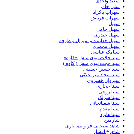
سعید واحدی
سلی خان
سهراب پاکزاد
سهراب فرتاش
سهیل
سهیل جامی
سهیل حیدری
سهیل خدابنده و امیرال و طرفه
سهیل محمدی
سیامک عباسی
سید حجّت نبوی منش «کاوه»
سید حجت نبوی منش ( کاوه )
سید حسین حسینى
سید سجاد میر علائی
سیروان خسروی
سینا حجازی
سینا روحی
سینا سرلک
سینا شعبانخانی
سینا مقدم
سینا هاترد
شارمین
شاهد سبحانی فر و نیما تاری
شاهرخ افشار