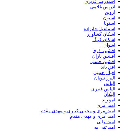
احمدرضا عزیزی
ادریس غلامی
اروین
استون
استونا
اسماعیل خانزاده
اشکان کشاورز
اشکان کینگ
اشوان
افشین آذری
افشین باران
افشین حسنی
افق باند
اقبال حبیبی
البرز نبویان
الیاس
الیاس قنبرى
الیکان
امو باند
امید آمری
امید آمری و مجتبی کبیری و مهدى مقدم
امید آمری و مهدی مقدم
امید ترابی
امید تقی پور