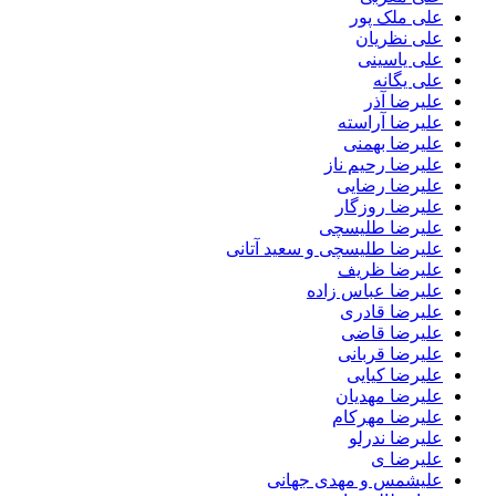
علی ملک پور
علی نظریان
علی یاسینی
علی یگانه
علیرضا آذر
علیرضا آراسته
علیرضا بهمنی
علیرضا رحیم ناز
علیرضا رضایی
علیرضا روزگار
علیرضا طلیسچی
علیرضا طلیسچی و سعید آتانی
علیرضا ظریف
علیرضا عباس زاده
علیرضا قادری
علیرضا قاضی
علیرضا قربانی
علیرضا کیایی
علیرضا مهدیان
علیرضا مهرکام
علیرضا ندرلو
علیرضا ی
علیشمس و مهدی جهانی