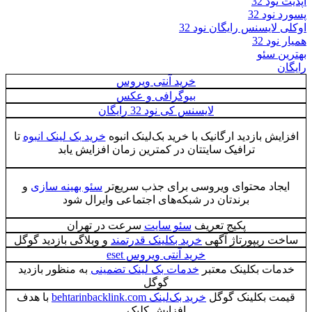
آپدیت نود 32
پسورد نود 32
اوکلی لایسنس رایگان نود 32
همیار نود 32
بهترین سئو
رایگان
خرید آنتی ویروس
بیوگرافی و عکس
لایسنس کی نود 32 رایگان
افزایش بازدید ارگانیک با خرید بک‌لینک انبوه
خرید بک لینک انبوه
تا
ترافیک سایتتان در کمترین زمان افزایش یابد
ایجاد محتوای ویروسی برای جذب سریع‌تر
سئو بهینه سازی
و
برندتان در شبکه‌های اجتماعی وایرال شود
پکیج تعریف
سئو سایت
سرعت در تهران
ساخت ریپورتاژ آگهی
خرید بکلینک قدرتمند
و وبلاگی بازدید گوگل
خرید آنتی ویروس eset
خدمات بکلینک معتبر
خدمات بک لینک تضمینی
به منظور بازدید
گوگل
قیمت بکلینک گوگل
خرید بک‌لینک behtarinbacklink.com
با هدف
افزایش کلیک