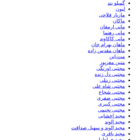
گمیلو بند
لیون
مازیار فلاحی
ماکان
مانی ارمغان
مانی رهنما
مانی کاکاوند
ماهان بهرام خان
ماهان مقدس زاده
مت-این
متین معزپور
مجتبی اورنگی
مجتبی دل زنده
مجتبی زینلی
مجتبی شاه علی
مجتبی شجاع
مجتبی صفری
مجتبی کبیری
مجتبی نجیمی
مجید اخشابی
مجید الوند‎
مجید الوند و سهیل صداقت
مجید باقری
مجید خراطها