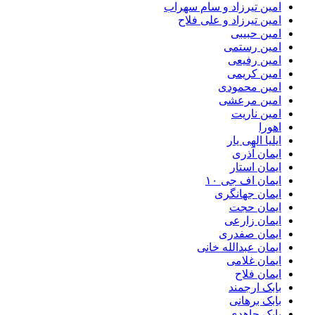
امین تیرزاد و سام سهراب
امین تیرزاد و علی فلاح
امین حبیبی
امین رستمی
امین رفیعی
امین کریمی
امین محمودی
امین مرعشی
امین ناریت
اهورا
ایلیا الهی یار
ایمان آذری
ایمان استار
ایمان اف جی ۱۰
ایمان جهانگری
ایمان حجت
ایمان زارعی
ایمان صفدری
ایمان عبدالله خانی
ایمان غلامی
ایمان فلاح
بابک ارجمند
بابک برهانی
بابک جاهدی