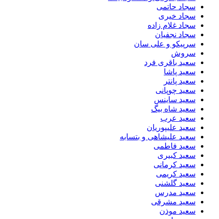
سجاد حاتمی
سجاد خیری
سجاد غلام زاده
سجاد نجفیان
سرپیکو و علی سان
سروش
سعید باقری فرد
سعید پاشا
سعید پانتر
سعید چوپانی
سعید ساینس
سعید شاه بیگ
سعید عرب
سعید علیپوریان
سعید علیشاهی و بتسابه
سعید فاطمی
سعید کبیری
سعید کرمانی
سعید کریمی
سعید گلشنی
سعید مدرس
سعید مشرقی
سعید موذن