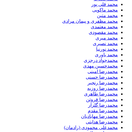
محمد قلی پور
محمد ماکویی
محمد متین
محمد مظفری و پیمان مرادی
محمد معتمدی
محمد مقصودی
محمد میری
محمد نصیری
محمد نورنیا
محمد یاوری
محمدجواد درجزی
محمدحسین مهدی
محمدرضا امینی
محمدرضا حسنی
محمدرضا رنجبر
محمدرضا روزبه
محمدرضا طاهری
محمدرضا فروتن
محمدرضا گلزار
محمدرضا مقدم
محمدرضا مهابادیان
محمدرضا هدایتی
محمدعلی محمودی (رادمان)