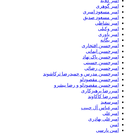
امیر گلایه
امیر گوهری
امیر مسعود امیری
امیر مسعود صدیق
امیر نشاطی
امیر وکیلی
امیر یاوری
امیر یگانه
امیرحسین افتخاری
امیرحسین ایمانی
امیرحسین پاک نهاد
امیرحسین حسینی
امیرحسین رضائی
امیرحسین مدرس و حمیدرضا ترکاشوند
امیرحسین مقصودلو
امیرحسین مقصودلو و رضا پیشرو
امیررضا پرهیزکاری
امیررضا کاکاوند
امیرسعید
امیرعباس آل حبیب
امیرعلی
امیرعلی بهادری
امین
امین پارسی