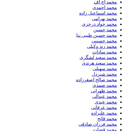
محمد اچ اف
محمد احمدی
محمد اسماعیل زاده
محمد بهرامی
محمد جواد درجزی
محمد حسین
محمد حسین طیبی نیا
محمد حسینی
محمد زند وکیلی
محمد سادات
محمد سعید لشگری
محمد سعید هرندی
محمد سهیلی
​محمد شیردل
محمد صالح اصغرزاده
محمد صمدی
محمد ظهرابی
محمد عبدالی
محمد عبدی
محمد عرفانی
محمد علیزاده
محمد فاتح
محمد فرزان صادقی
محمد قضات