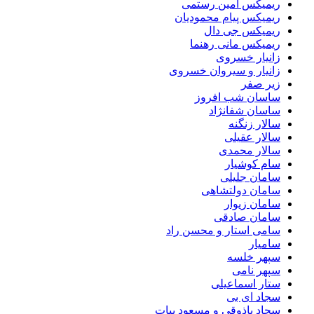
ریمیکس امین رستمی
ریمیکس پیام محمودیان
ریمیکس جی دال
ریمیکس مانی رهنما
زانیار خسروی
زانیار و سیروان خسروی
زیر صفر
ساسان شب افروز
ساسان شفانژاد
سالار زنگنه
سالار عقیلی
سالار محمدی
سام کوشیار
سامان جلیلی
سامان دولتشاهی
سامان زیوار
سامان صادقی
سامی استار و محسن راد
سامیار
سپهر خلسه
سپهر نامی
ستار اسماعیلی
سجاد ای بی
سجاد باذوقی و مسعود بیات