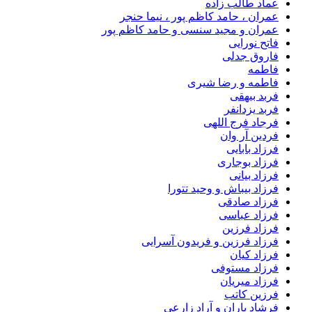
عماد طالب زاده
عمران ، حامد کاظم پور ، نیما حنجر
عمران و مجید سنسی و حامد کاظم پور
فاتح نورایی
فاروق جدلی
فاطمه
فاطمه و رضا شیری
فربد بیهقی
فربد یزدانفر
فرجاد فرج اللهی
فردین آر وان
فرزاد بابایی
فرزاد بوجاری
فرزاد بیانی
فرزاد بیباش و وحید تتورا
فرزاد صادقی
فرزاد عباسی
فرزاد فرزین
فرزاد فرزین و فریدون آسرایی
فرزاد کیان
فرزاد مستوفی
فرزاد میریان
فرزین کاتب
فرشاد باران و آراد زارعی