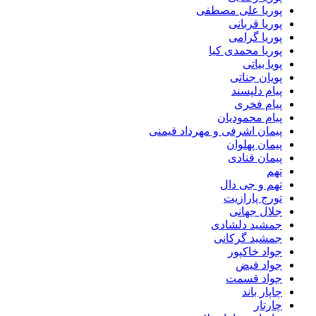
پوریا علی مصطفی
پوریا قربانی
پوریا گرامی
پوریا محمدی کیا
پویا بیاتی
پویان جناتی
پیام دلپسند
پیام فخری
پیام محمودیان
پیمان اشرفی و مهرداد قیمنی
پیمان پهلوان
پیمان قنادی
تهم
تهم و جی دال
تورج پارازیت
جلال جهانی
جمشید دلشادی
جمشید گرکانی
جواد خاکپور
جواد فیض
جواد قسمت
چاپار باند
چارتار