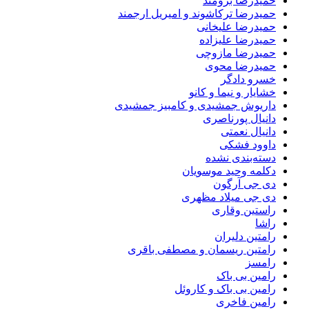
حمیدرضا برومند
حمیدرضا ترکاشوند و امیریل ارجمند
حمیدرضا علیخانی
حمیدرضا علیزاده
حمیدرضا مازوچی
حمیدرضا محوی
خسرو دادگر
خشایار و نیما و کانو
داریوش جمشیدی و کامبیز جمشیدی
دانیال پورناصری
دانیال نعمتی
داوود فشکی
دسته‌بندی نشده
دکلمه وحید موسویان
دی جی آرگون
دی جی میلاد مظهری
راستین وقاری
راشا
رامتین دلیران
رامتین ریسمان و مصطفی باقری
رامسز
رامین بی باک
رامین بی باک و کاروئل
رامین فاخری