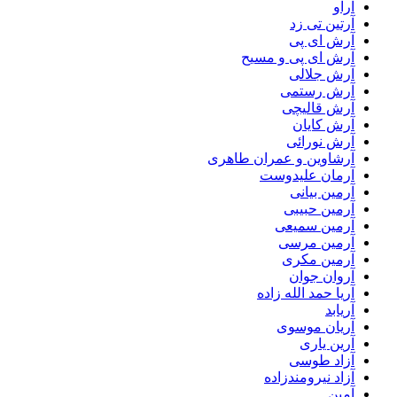
آراو
آرتین تی زد
آرش ای پی
آرش ای پی و مسیح
آرش جلالی
آرش رستمی
آرش قالیچی
آرش کایان
آرش نورائی
آرشاوین و عمران طاهری
آرمان علیدوست
آرمین بیانی
آرمین حبیبی
آرمین سمیعی
آرمین مرسی
آرمین مکری
آروان جوان
آریا حمد الله زاده
آریابد
آریان موسوی
آرین یاری
آزاد طوسی
آزاد نیرومندزاده
آمین