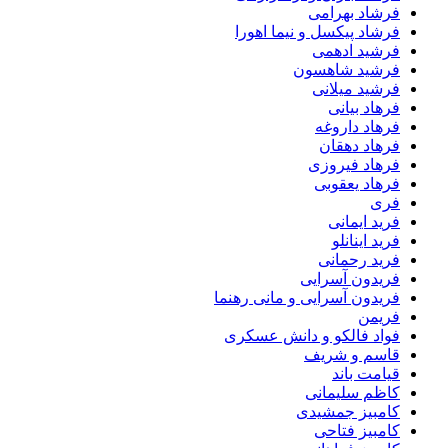
فرشاد بهرامی
فرشاد پیکسل و نیما اهورا
فرشید ادهمی
فرشید شاهسون
فرشید میلانی
فرهاد بیانی
فرهاد داروغه
فرهاد دهقان
فرهاد فیروزی
فرهاد یعقوبی
فری
فرید ایمانی
فرید اینانلو
فرید رحمانی
فریدون آسرایی
فریدون آسرایی و مانی رهنما
فریمن
فواد فالکو و دانش عسکری
قاسم و شریف
قیامت باند
کاظم سلیمانی
کامبیز جمشیدی
کامبیز فتاحی