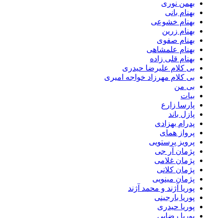
بهمن نوری
بهنام بانی
بهنام خشوعی
بهنام زرین
بهنام صفوی
بهنام علمشاهی
بهنام قلی زاده
بی کلام علیرضا حیدری
بی کلام مهرزاد خواجه امیری
بی من
بیات
پارسا زارع
پازل باند
پدرام بهزادی
پرواز همای
پرویز پرستویی
پژمان آر جی
پژمان غلامی
پژمان کلانی
پژمان مینویی
پوریا آژند و محمد آژند
پوریا بارجینی
پوریا حیدری
پوریا رضایی