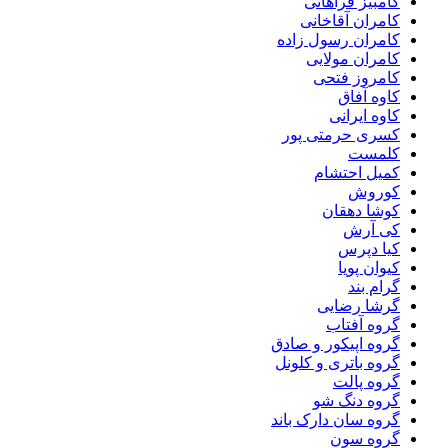
کامبیز فراهانی
کامران آقاخانی
کامران رسول زاده
کامران مولایی
کامروز فتحی
کاوه آفاق
کاوه ایرانی
کسری حرمتی پور
کلمست
کمیل احتشام
کوروش
کوشا دهقان
کی آرش
کیا دپرس
کیوان پویا
گرام بند
گرشا رضایی
گروه آفتاب
گروه اپیکور و صادق
گروه باتری و کلونل
گروه پالت
گروه دنگ شو
گروه سان دارک باند
گروه سون