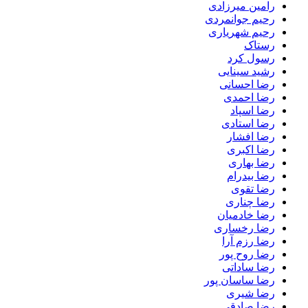
رامین میرزادی
رحیم جوانمردی
رحیم شهریاری
رستاک
رسول کرد
رشید سینایی
رضا احسانی
رضا احمدی
رضا اسپاد
رضا استادی
رضا افشار
رضا اکبری
رضا بهاری
رضا بیدرام
رضا تقوی
رضا چناری
رضا خادمیان
رضا رخساری
رضا رزم آرا
رضا روح پور
رضا ساداتی
رضا ساسان پور
رضا شیری
رضا صادقی