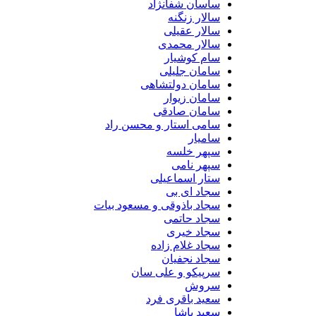
ساسان شفانژاد
سالار زنگنه
سالار عقیلی
سالار محمدی
سام کوشیار
سامان جلیلی
سامان دولتشاهی
سامان زیوار
سامان صادقی
سامی استار و محسن راد
سامیار
سپهر خلسه
سپهر نامی
ستار اسماعیلی
سجاد ای بی
سجاد باذوقی و مسعود بیات
سجاد حاتمی
سجاد خیری
سجاد غلام زاده
سجاد نجفیان
سرپیکو و علی سان
سروش
سعید باقری فرد
سعید پاشا