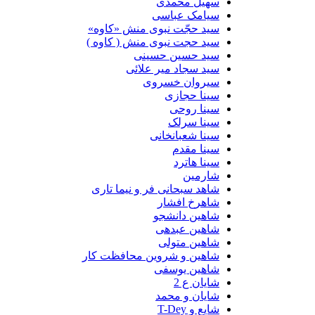
سهیل محمدی
سیامک عباسی
سید حجّت نبوی منش «کاوه»
سید حجت نبوی منش ( کاوه )
سید حسین حسینى
سید سجاد میر علائی
سیروان خسروی
سینا حجازی
سینا روحی
سینا سرلک
سینا شعبانخانی
سینا مقدم
سینا هاترد
شارمین
شاهد سبحانی فر و نیما تاری
شاهرخ افشار
شاهین دانشجو
شاهین عبدهی
شاهین متولی
شاهین و شروین محافظت کار
شاهین یوسفی
شایان ع 2
شایان و محمد
شایع و T-Dey