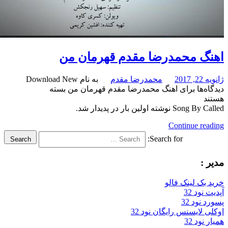
گ محمدرضا مقدم قهرمان من
201
محمدرضا مقدم
به نام Download New
‌ها
برای اهنگ محمدرضا مقدم قهرمان من
بسته
د
 نوشته اولین بار در پدیدار شد.
Continue re
Search for:
Search
:
بک لینک فالو
ود 32
نود 32
 لایسنس رایگان نود 32
ود 32