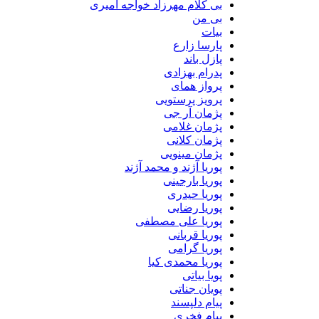
بی کلام مهرزاد خواجه امیری
بی من
بیات
پارسا زارع
پازل باند
پدرام بهزادی
پرواز همای
پرویز پرستویی
پژمان آر جی
پژمان غلامی
پژمان کلانی
پژمان مینویی
پوریا آژند و محمد آژند
پوریا بارجینی
پوریا حیدری
پوریا رضایی
پوریا علی مصطفی
پوریا قربانی
پوریا گرامی
پوریا محمدی کیا
پویا بیاتی
پویان جناتی
پیام دلپسند
پیام فخری