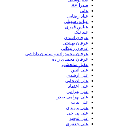
صدرا AV
عامر
عباد رضایی
عباس سهیلی
عباس قمری
عبد نیک
عرفان اسدی
عرفان بهشتی
عرفان زلیکانی
عرفان محمدزاده و سامان داداشی
عرفان محمدی زاده
عقیل سلحشور
علی آتبین
علی ارشدی
علی اصحابی
علی اعتماد
علی بهرامی
علی بهرامی صدر
علی بیات
علی پرویزی
علی پی جی
علی توحید
علی جعفری