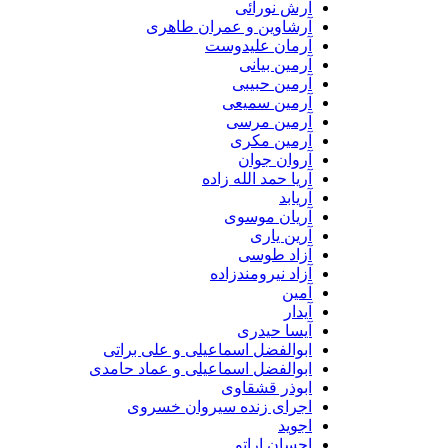
آرش نورائی
آرشاوین و عمران طاهری
آرمان علیدوست
آرمین بیانی
آرمین حبیبی
آرمین سمیعی
آرمین مرسی
آرمین مکری
آروان جوان
آریا حمد الله زاده
آریابد
آریان موسوی
آرین یاری
آزاد طوسی
آزاد نیرومندزاده
آمین
آیدار
آیسا حیدری
ابوالفضل اسماعیلی و علی براتی
ابوالفضل اسماعیلی و عماد حامدی
ابوذر قشقاوی
اجرای زنده سیروان خسروی
اجوید
احسان اراتو