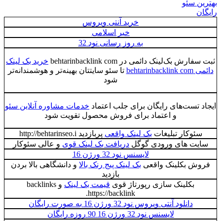
ن سئو
ن
خرید آنتی ویروس
خبر اسلامی
به روز رسانی نود 32
رش بک‌لینک دائمی در behtarinbacklink com
خرید بک لینک
behtarinba
تا سئو سایتتان بهینه‌تر و هوشمندانه‌تر
شود
 تست‌های رایگان برای جلب اعتماد
خدمات مشاوره آنلاین سئو
و اعتماد برای فروش محصول تقویت شود
ئوکار تبلیغات
بک لینک واقعی
پربازدید http://behtarinseo.i
یت های ورودی گوگل
دریافت بک لینک قوی
و عالی سئوکار
لایسنس نود 32 ورژن 16
ش بکلینک واقعی
بک لینک پیج رنک بالا
و دانشگاهی بالا بردن
بازدید
بکلینک سازی رپورتاژ قوی
قیمت بک لینک
و backlinks
https://backlink.
دانلود آنتی ویروس نود 32 ورژن 16 به صورت رایگان
لایسنس نود 32 ورژن 16 90 روزه رایگان