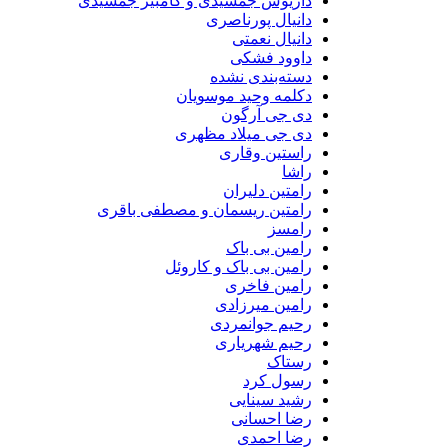
داریوش جمشیدی و کامبیز جمشیدی
دانیال پورناصری
دانیال نعمتی
داوود فشکی
دسته‌بندی نشده
دکلمه وحید موسویان
دی جی آرگون
دی جی میلاد مظهری
راستین وقاری
راشا
رامتین دلیران
رامتین ریسمان و مصطفی باقری
رامسز
رامین بی باک
رامین بی باک و کاروئل
رامین فاخری
رامین میرزادی
رحیم جوانمردی
رحیم شهریاری
رستاک
رسول کرد
رشید سینایی
رضا احسانی
رضا احمدی