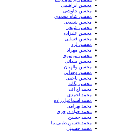
محسن ابراهیمی
محسن چاوشی
محسن شاه محمدی
محسن شفیعی
محسن شیخی
محسن علیزاده
محسن فسایی
محسن لرد
محسن مهراد
محسن موسوی
محسن میدانی
محسن والهیان
محسن وجدانی
محسن یاحقی
محسن یگانه
محمد اچ اف
محمد احمدی
محمد اسماعیل زاده
محمد بهرامی
محمد جواد درجزی
محمد حسین
محمد حسین طیبی نیا
محمد حسینی