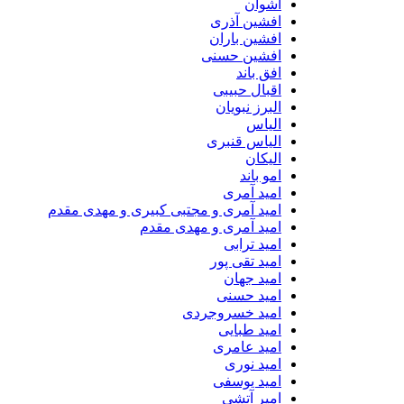
اشوان
افشین آذری
افشین باران
افشین حسنی
افق باند
اقبال حبیبی
البرز نبویان
الیاس
الیاس قنبرى
الیکان
امو باند
امید آمری
امید آمری و مجتبی کبیری و مهدى مقدم
امید آمری و مهدی مقدم
امید ترابی
امید تقی پور
امید جهان
امید حسنی
امید خسروجردی
امید طبایی
امید عامری
امید نوری
امید یوسفی
امیر آتشی