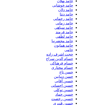
حامد پهلان
حامد خوشابی
حامد دلان
حامد دنتا
حامد رحمانی
حامد زمانی
حامد سیاهی
حامد فرمند
حامد لطفی
حامد محضرنیا
حامد همایون
حامی
حجت اشرف زاده
حسام الدین سراج
حسام فرهناکی
حسام مختاری
حسن تاج
حسن دنیابین
حسین آقایی
حسین احسانی
حسین توکلی
حسین حماد
حسین رخصت
حسین قنبری