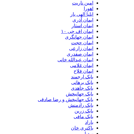
امین ناریت
اهورا
ایلیا الهی یار
ایمان آذری
ایمان استار
ایمان اف جی ۱۰
ایمان جهانگری
ایمان حجت
ایمان زارعی
ایمان صفدری
ایمان عبدالله خانی
ایمان غلامی
ایمان فلاح
بابک ارجمند
بابک برهانی
بابک جاهدی
بابک جهانبخش
بابک جهانبخش و رضا صادقی
بابک رادمنش
بابک زرین
بابک مافی
باراد
باکتری خان
بردیا