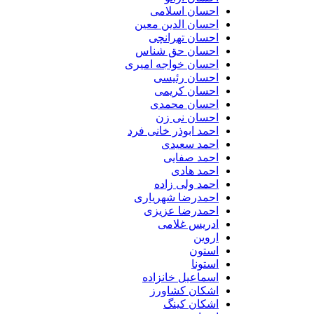
احسان اسلامی
احسان الدین معین
احسان تهرانچی
احسان حق شناس
احسان خواجه امیری
احسان رئیسی
احسان کریمی
احسان محمدی
احسان نی زن
احمد ابوذر خانی فرد
احمد سعیدی
احمد صفایی
احمد هادی
احمد ولی زاده
احمدرضا شهریاری
احمدرضا عزیزی
ادریس غلامی
اروین
استون
استونا
اسماعیل خانزاده
اشکان کشاورز
اشکان کینگ