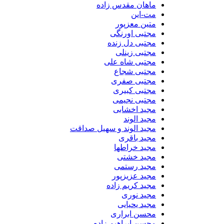
ماهان مقدس زاده
مت-این
متین معزپور
مجتبی اورنگی
مجتبی دل زنده
مجتبی زینلی
مجتبی شاه علی
مجتبی شجاع
مجتبی صفری
مجتبی کبیری
مجتبی نجیمی
مجید اخشابی
مجید الوند‎
مجید الوند و سهیل صداقت
مجید باقری
مجید خراطها
مجید خشتی
مجید رستمی
مجید عزیزپور
مجید کریم زاده
مجید نوری
مجید یحیایی
محسن ابراری
محسن ابراهیم زاده