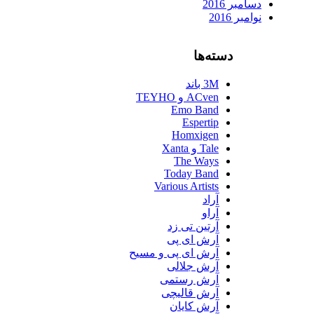
دسامبر 2016
نوامبر 2016
دسته‌ها
3M باند
ACven و TEYHO
Emo Band
Espertip
Homxigen
Tale و Xanta
The Ways
Today Band
Various Artists
آراد
آراو
آرتین تی زد
آرش ای پی
آرش ای پی و مسیح
آرش جلالی
آرش رستمی
آرش قالیچی
آرش کایان