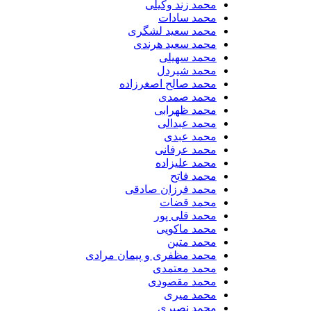
محمد زند وکیلی
محمد سادات
محمد سعید لشگری
محمد سعید هرندی
محمد سهیلی
​محمد شیردل
محمد صالح اصغرزاده
محمد صمدی
محمد ظهرابی
محمد عبدالی
محمد عبدی
محمد عرفانی
محمد علیزاده
محمد فاتح
محمد فرزان صادقی
محمد قضات
محمد قلی پور
محمد ماکویی
محمد متین
محمد مظفری و پیمان مرادی
محمد معتمدی
محمد مقصودی
محمد میری
محمد نصیری