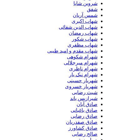
شروین شایا
شفق
شمس آریان
شهاب اکبری
شهاب الدین شفائی
شهاب رمضان
شهاب شکور
شهاب مظفری
شهاب مقدم و امید طیبی
شهرام شکوهی
شهرام میرجلالی
شهرام ناظری
شهرام نیک یار
شهریار حسینی
شهریار خسروی
شیث رضایی
شیرازیس باند
صادق آبان
صادق باغبانی
صادق رضایی
صادق صفدریان
صادق کشاورز
صالح رضایی
صبا یوسفی