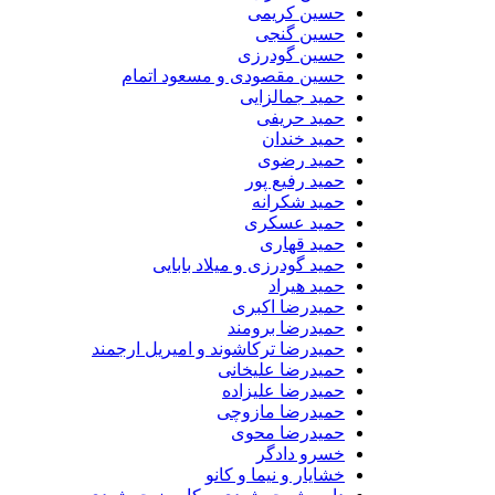
حسین کریمی
حسین گنجی
حسین گودرزی
حسین مقصودی و مسعود اتمام
حمید جمالزایی
حمید حریفی
حمید خندان
حمید رضوی
حمید رفیع پور
حمید شکرانه
حمید عسکری
حمید قهاری
حمید گودرزی و میلاد بابایی
حمید هیراد
حمیدرضا اکبری
حمیدرضا برومند
حمیدرضا ترکاشوند و امیریل ارجمند
حمیدرضا علیخانی
حمیدرضا علیزاده
حمیدرضا مازوچی
حمیدرضا محوی
خسرو دادگر
خشایار و نیما و کانو