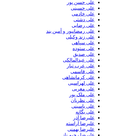
علی حسن پور
علی حسینی
علی خادمی
علی دشتی
علی رضایی
علی رمضانپور و آمین بند
علی زند وکیلی
علی سپاهی
علی ستوده
علی صدیق
علی عبدالمالکی
علی عرب تبار
علی قاسمی
علی کرمانشاهی
علی لهراسبی
علی مغربی
علی ملک پور
علی نظریان
علی یاسینی
علی یگانه
علیرضا آذر
علیرضا آراسته
علیرضا بهمنی
علیرضا رحیم ناز