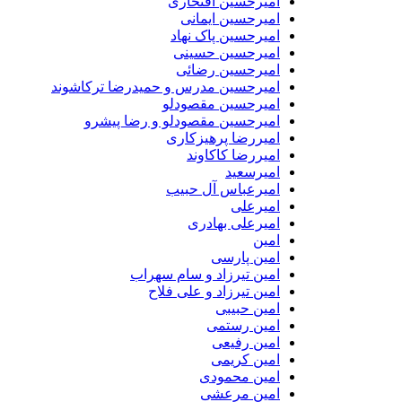
امیرحسین افتخاری
امیرحسین ایمانی
امیرحسین پاک نهاد
امیرحسین حسینی
امیرحسین رضائی
امیرحسین مدرس و حمیدرضا ترکاشوند
امیرحسین مقصودلو
امیرحسین مقصودلو و رضا پیشرو
امیررضا پرهیزکاری
امیررضا کاکاوند
امیرسعید
امیرعباس آل حبیب
امیرعلی
امیرعلی بهادری
امین
امین پارسی
امین تیرزاد و سام سهراب
امین تیرزاد و علی فلاح
امین حبیبی
امین رستمی
امین رفیعی
امین کریمی
امین محمودی
امین مرعشی