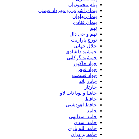
پیام محمودیان
پیمان اشرفی و مهرداد قیمنی
پیمان پهلوان
پیمان قنادی
تهم
تهم و جی دال
تورج پارازیت
جلال جهانی
جمشید دلشادی
جمشید گرکانی
جواد خاکپور
جواد فیض
جواد قسمت
چاپار باند
چارتار
حاشا و پویا تات لاو
حافظ
حافظ آهودشتی
حامد
حامد اسدالهی
حامد اسدی
حامد الله یاری
حامد برادران