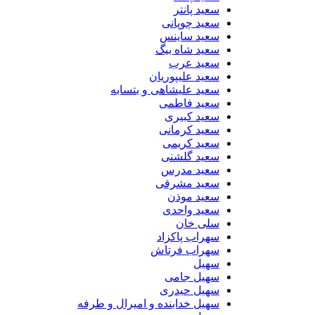
سعید پانتر
سعید چوپانی
سعید ساینس
سعید شاه بیگ
سعید عرب
سعید علیپوریان
سعید علیشاهی و بتسابه
سعید فاطمی
سعید کبیری
سعید کرمانی
سعید کریمی
سعید گلشنی
سعید مدرس
سعید مشرقی
سعید موذن
سعید واحدی
سلی خان
سهراب پاکزاد
سهراب فرتاش
سهیل
سهیل جامی
سهیل حیدری
سهیل خدابنده و امیرال و طرفه