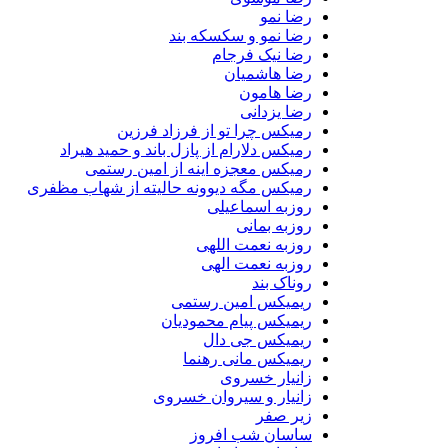
رضا نمو
رضا نمو و سکسکه بند
رضا نیک فرجام
رضا هاشمیان
رضا هامون
رضا یزدانی
رمیکس چرا تو از فرزاد فرزین
رمیکس دلارام از پازل باند و حمید هیراد
رمیکس معجزه اینه از امین رستمی
رمیکس مگه دیوونه حالیته از شهاب مظفری
روزبه اسماعیلی
روزبه بمانی
روزبه نعمت اللهی
روزبه نعمت الهی
روناک بند
ریمیکس امین رستمی
ریمیکس پیام محمودیان
ریمیکس جی دال
ریمیکس مانی رهنما
زانیار خسروی
زانیار و سیروان خسروی
زیر صفر
ساسان شب افروز