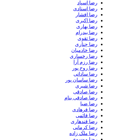
رضا اسپاد
رضا استادی
رضا افشار
رضا اکبری
رضا بهاری
رضا بیدرام
رضا تقوی
رضا چناری
رضا خادمیان
رضا رخساری
رضا رزم آرا
رضا روح پور
رضا ساداتی
رضا ساسان پور
رضا شیری
رضا صادقی
رضا صادقی بنام
رضا ضیا
رضا فرهادی
رضا قائمی
رضا قندهاری
رضا کرمانی
رضا ملک زاده
رضا موسوی