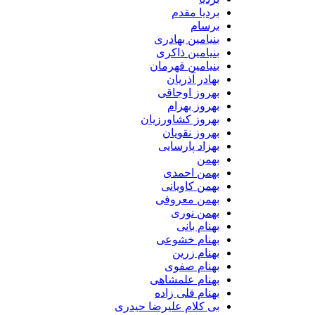
بردیا مقدم
برسام
بنیامین بهادری
بنیامین ذاکری
بنیامین قهرمان
بهادر آذریان
بهروز اوجاقی
بهروز بهرام
بهروز کشاورزیان
بهروز نقویان
بهزاد پارسایی
بهمن
بهمن احمدی
بهمن کاویانی
بهمن معروفی
بهمن نوری
بهنام بانی
بهنام خشوعی
بهنام زرین
بهنام صفوی
بهنام علمشاهی
بهنام قلی زاده
بی کلام علیرضا حیدری