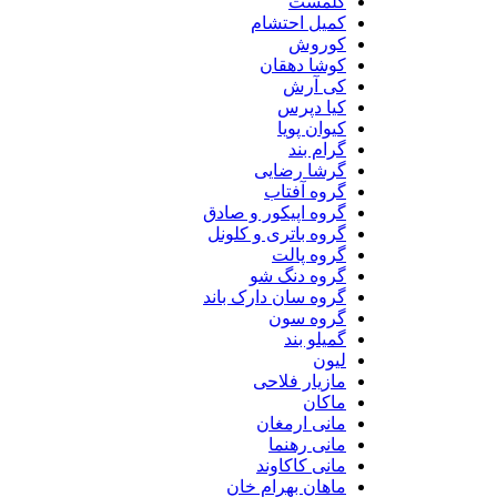
کلمست
کمیل احتشام
کوروش
کوشا دهقان
کی آرش
کیا دپرس
کیوان پویا
گرام بند
گرشا رضایی
گروه آفتاب
گروه اپیکور و صادق
گروه باتری و کلونل
گروه پالت
گروه دنگ شو
گروه سان دارک باند
گروه سون
گمیلو بند
لیون
مازیار فلاحی
ماکان
مانی ارمغان
مانی رهنما
مانی کاکاوند
ماهان بهرام خان