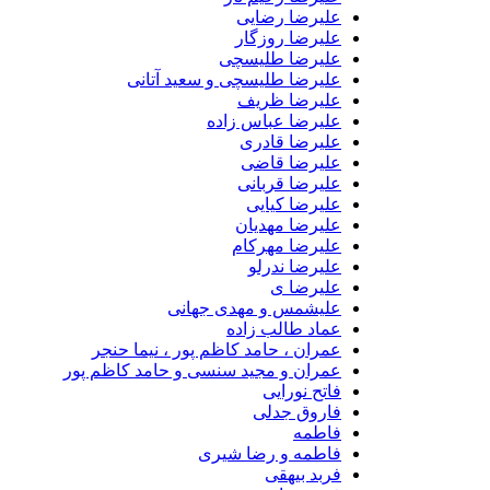
علیرضا رضایی
علیرضا روزگار
علیرضا طلیسچی
علیرضا طلیسچی و سعید آتانی
علیرضا ظریف
علیرضا عباس زاده
علیرضا قادری
علیرضا قاضی
علیرضا قربانی
علیرضا کیایی
علیرضا مهدیان
علیرضا مهرکام
علیرضا ندرلو
علیرضا ی
علیشمس و مهدی جهانی
عماد طالب زاده
عمران ، حامد کاظم پور ، نیما حنجر
عمران و مجید سنسی و حامد کاظم پور
فاتح نورایی
فاروق جدلی
فاطمه
فاطمه و رضا شیری
فربد بیهقی